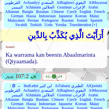
AlMuyassar
AlBaghawi البغوي
AsSaadiyy السعدي
القرطوبي
Arabic
Grammar الإعراب
AlJalalain الجلالين
الميسر
Albanian
Bangla
Bosnian
Chinese
Czech
English
French
German
Hausa
Indonesian
Japanese
Korean
Malay
Malayalam
Persian
Portuguese
Russian
Somali
Spanish
Swahili
Turkish
Urdu
Yoruba
Transliteration [+]
أَرَأَيْتَ الَّذِي يُكَذِّبُ بِالدِّينِ
Somali
Ka warrama kan beenin Abaalmarinta
(Qiyaamada).
107:2
+/-
-/+
الأية
Ayah
AlQurtubi
AtTabariy الطبري
IbnKathir ابن كثير
📗 →
:
AlMuyassar
AlBaghawi البغوي
AsSaadiyy السعدي
القرطوبي
Arabic
Grammar الإعراب
AlJalalain الجلالين
الميسر
Albanian
Bangla
Bosnian
Chinese
Czech
English
French
German
Hausa
Indonesian
Japanese
Korean
Malay
Malayalam
Persian
Portuguese
Russian
Somali
Spanish