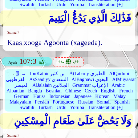
Swahili
Turkish
Urdu
Yoruba
Transliteration [+]
فَذَٰلِكَ الَّذِي يَدُعُّ الْيَتِيمَ
Somali
Kaas xooga Agoonta (xageeda).
107:3
+/-
-/+
الأية
Ayah
AlQurtubi
AtTabariy الطبري
IbnKathir ابن كثير
📗 →
:
AlMuyassar
AlBaghawi البغوي
AsSaadiyy السعدي
القرطوبي
Arabic
Grammar الإعراب
AlJalalain الجلالين
الميسر
Albanian
Bangla
Bosnian
Chinese
Czech
English
French
German
Hausa
Indonesian
Japanese
Korean
Malay
Malayalam
Persian
Portuguese
Russian
Somali
Spanish
Swahili
Turkish
Urdu
Yoruba
Transliteration [+]
وَلَا يَحُضُّ عَلَىٰ طَعَامِ الْمِسْكِينِ
Somali