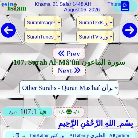
Khams, 21 Safar 1448 AH
→ ←
Thursday,
August 06, 2026
Prev
107. Surah Al-Mâ'ûn سورة الماعون
Next
107:1
+/-
-/+
الأية
Ayah
بِسْم ِ اللهِ الرَّحْمَٰنِ الرَّحِيمِ
AlQurtubi
AtTabariy الطبري
IbnKathir ابن كثير
📗 →
: