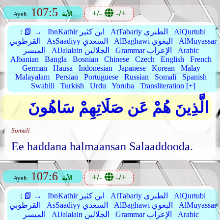
107:5
+/-
-/+
الأية
Ayah
AlQurtubi
AtTabariy الطبري
IbnKathir ابن كثير
📗 →
:
AlMuyassar
AlBaghawi البغوي
AsSaadiyy السعدي
القرطوبي
Arabic
Grammar الإعراب
AlJalalain الجلالين
الميسر
Albanian
Bangla
Bosnian
Chinese
Czech
English
French
German
Hausa
Indonesian
Japanese
Korean
Malay
Malayalam
Persian
Portuguese
Russian
Somali
Spanish
Swahili
Turkish
Urdu
Yoruba
Transliteration [+]
الَّذِينَ هُمْ عَن صَلَاتِهِمْ سَاهُونَ
Somali
Ee haddana halmaansan Salaaddooda.
107:6
+/-
-/+
الأية
Ayah
AlQurtubi
AtTabariy الطبري
IbnKathir ابن كثير
📗 →
:
AlMuyassar
AlBaghawi البغوي
AsSaadiyy السعدي
القرطوبي
Arabic
Grammar الإعراب
AlJalalain الجلالين
الميسر