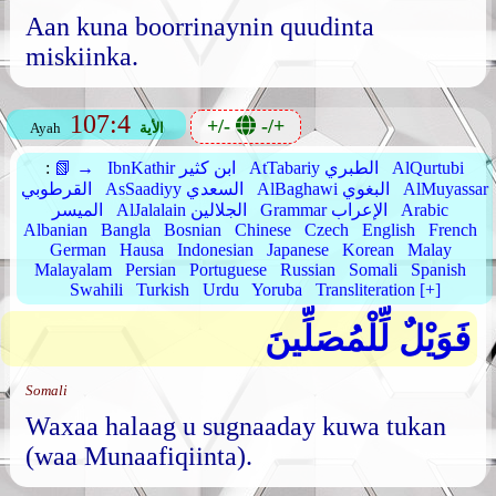
Aan kuna boorrinaynin quudinta
miskiinka.
107:4
+/-
-/+
الأية
Ayah
AlQurtubi
AtTabariy الطبري
IbnKathir ابن كثير
📗 →
:
AlMuyassar
AlBaghawi البغوي
AsSaadiyy السعدي
القرطوبي
Arabic
Grammar الإعراب
AlJalalain الجلالين
الميسر
Albanian
Bangla
Bosnian
Chinese
Czech
English
French
German
Hausa
Indonesian
Japanese
Korean
Malay
Malayalam
Persian
Portuguese
Russian
Somali
Spanish
Swahili
Turkish
Urdu
Yoruba
Transliteration [+]
فَوَيْلٌ لِّلْمُصَلِّينَ
Somali
Waxaa halaag u sugnaaday kuwa tukan
(waa Munaafiqiinta).