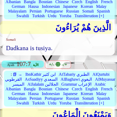
Albanian
Bangla
Bosnian
Chinese
Czech
English
French
German
Hausa
Indonesian
Japanese
Korean
Malay
Malayalam
Persian
Portuguese
Russian
Somali
Spanish
Swahili
Turkish
Urdu
Yoruba
Transliteration [+]
الَّذِينَ هُمْ يُرَاءُونَ
Somali
Dadkana is tusiya.
107:7
+/-
-/+
الأية
Ayah
AlQurtubi
AtTabariy الطبري
IbnKathir ابن كثير
📗 →
:
AlMuyassar
AlBaghawi البغوي
AsSaadiyy السعدي
القرطوبي
Arabic
Grammar الإعراب
AlJalalain الجلالين
الميسر
Albanian
Bangla
Bosnian
Chinese
Czech
English
French
German
Hausa
Indonesian
Japanese
Korean
Malay
Malayalam
Persian
Portuguese
Russian
Somali
Spanish
Swahili
Turkish
Urdu
Yoruba
Transliteration [+]
وَيَمْنَعُونَ الْمَاعُونَ