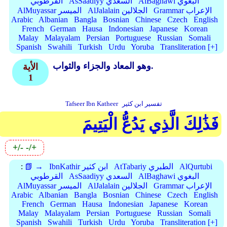
AlBaghawi البغوي
AsSaadiyy السعدي
القرطوبي
Grammar الإعراب
AlJalalain الجلالين
AlMuyassar الميسر
Arabic
Albanian
Bangla
Bosnian
Chinese
Czech
English
French
German
Hausa
Indonesian
Japanese
Korean
Malay
Malayalam
Persian
Portuguese
Russian
Somali
Spanish
Swahili
Turkish
Urdu
Yoruba
Transliteration [+]
وهو المعاد والجزاء والثواب.
الأية
1
تفسير ابن كثير
Tafseer Ibn Katheer
فَذَٰلِكَ الَّذِي يَدُعُّ الْيَتِيمَ
+/-
-/+
AlQurtubi
AtTabariy الطبري
IbnKathir ابن كثير
📗 →
:
AlBaghawi البغوي
AsSaadiyy السعدي
القرطوبي
Grammar الإعراب
AlJalalain الجلالين
AlMuyassar الميسر
Arabic
Albanian
Bangla
Bosnian
Chinese
Czech
English
French
German
Hausa
Indonesian
Japanese
Korean
Malay
Malayalam
Persian
Portuguese
Russian
Somali
Spanish
Swahili
Turkish
Urdu
Yoruba
Transliteration [+]