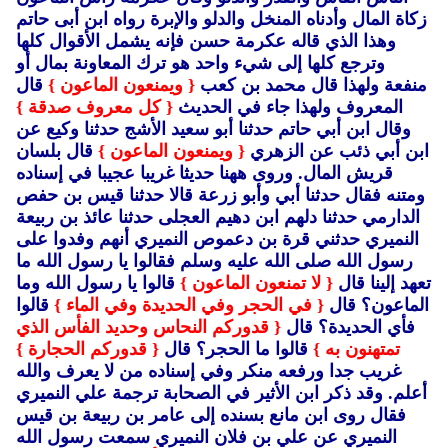
زكاة المال وأدناه المنخل والدلو والإبرة رواه ابن أبى حاتم
وهذا الذي قاله عكرمة حسن فإنه يشمل الأقوال كلها
وترجع كلها إلى شيء واحد هو ترك المعاونة بمال أو
منفعة ولهذا قال محمد بن كعب
{ ويمنعون الماعون }
قال
المعروف ولهذا جاء في الحديث
{ كل معروف صدقة }
وقال ابن أبي حاتم حدثنا أبو سعيد الأشج حدثنا وكيع عن
ابن أبي ذئب عن الزهري
{ ويمنعون الماعون }
قال بلسان
قريش المال.
وروى ههنا حديثا غريبا عجيبا في إسناده
ومتنه فقال حدثنا أبي وأبو زرعة قالا حدثنا قيس بن حفص
الدارمي حدثنا دلهم ابن دهيم العجلى حدثنا عائذ بن ربيعة
النميري حدثني قرة بن دعموص النميري أنهم وفدوا على
رسول الله صلى الله عليه وسلم فقالوا يا رسول الله ما
تعهد إلينا قال
{ لا تمنعون الماعون }
قالوا يا رسول الله وما
الماعون؟ قال
{ في الحجر وفي الحديدة وفي الماء }
قالوا
فأي الحديدة؟ قال
{ قدوركم النحاس وحديد الفأس الذي
تمتهنون به }
قالوا ما الحجر؟ قال
{ قدوركم الحجارة }
غريب جدا ورفعه منكر وفي إسناده من لا يعرف والله
أعلم.
وقد ذكر ابن الأثير في الصحابة ترجمة علي النميري
فقال روى ابن مانع بسنده إلى عامر بن ربيعة بن قيس
النميري عن علي بن فلان النميري سمعت رسول الله