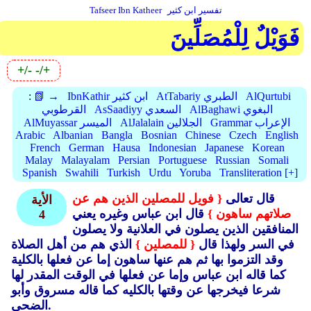
تفسير ابن كثير
Tafseer Ibn Katheer
فَوَيْلٌ لِلْمُصَلِّينَ
+/-
-/+
AlQurtubi
AtTabariy الطبري
IbnKathir ابن كثير
📗 →
:
AlBaghawi البغوي
AsSaadiyy السعدي
القرطوبي
Grammar الإعراب
AlJalalain الجلالين
AlMuyassar الميسر
Arabic
Albanian
Bangla
Bosnian
Chinese
Czech
English
French
German
Hausa
Indonesian
Japanese
Korean
Malay
Malayalam
Persian
Portuguese
Russian
Somali
Spanish
Swahili
Turkish
Urdu
Yoruba
Transliteration [+]
قال تعالى
{ فويل للمصلين الذين هم عن
الأية
صلاتهم ساهون }
قال ابن عباس وغيره يعني
4
المنافقين الذين يصلون في العلانية ولا يصلون
في السر ولهذا قال
{ للمصلين }
الذي هم من أهل الصلاة
وقد التزموا بها ثم هم عنها ساهون إما عن فعلها بالكلية
كما قاله ابن عباس وإما عن فعلها في الوقت المقدر لها
شرعا فيخرجها عن وقتها بالكليه كما قاله مسروق وأبو
الضحى.