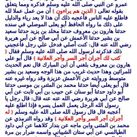
عمرو عن النبي صلى الله عليه وسلم فذكره ومما يتعلق
بقوله تعالى
{ الذين هم يراءون }
أن من عمل عملا لله
فاطلع عليه الناس فأعجبه ذلك أن هذا لا يعد رياء والدليل
على ذلك ما رواه الحافظ أبو يعلى الموصلي في سنده
حدثنا هارون بن معروف حدثنا مخلد بن يزيد حدثنا سعيد
بن بشير حدثنا الأعمش عن أبي صالح عن أبي هريرة
رضي الله عنه قال: كنت أصلي فدخل علي رجل فأعجبني
ذلك فذكرته لرسول الله صلى الله عليه وسلم فقال
{
كتب لك أجران أجر السر وأجر العلانية }
قال أبو علي
هارون بن معروف بلغني أن ابن المبارك قال نعم الحديث
للمرائين وهذا حديث غريب من هذا الوجه وسعيد بن بشير
متوسط وروايته عن الأعمش عزيزة وقد رواه غيره عنه
قال أبو يعلى أيضا حدثنا محمد بن المثنى بن موسى حدثنا
أبو داود حدثنا أبو سنان عن حبيب بن أبي ثابت عن أبي
صالح عن أبي هريرة رضي الله عنه عنه قال: قال رجل يا
رسول الله الرجل يعمل العمل يسره فإذا اطلع عليه
أعجبه قال قال رسول الله صلى الله عليه وسلم
{ له
أجران أجر السر وأجر العلانية }
وقد رواه الترمذي عن
محمد بن المثنى وابن ماجه عن بندار كلاهما عن أبي داود
الطيالسي عن أبي ستان الشيباني واسمه ضرار بن مرة