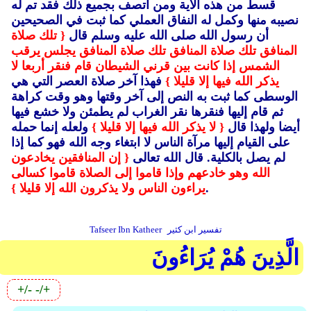
قسط من هذه الآية ومن اتصف بجميع ذلك فقد تم له
نصيبه منها وكمل له النفاق العملي كما ثبت في الصحيحين
أن رسول الله صلى الله عليه وسلم قال
{ تلك صلاة
المنافق تلك صلاة المنافق تلك صلاة المنافق يجلس يرقب
الشمس إذا كانت بين قرني الشيطان قام فنقر أربعا لا
يذكر الله فيها إلا قليلا }
فهذا آخر صلاة العصر التي هي
الوسطى كما ثبت به النص إلى آخر وقتها وهو وقت كراهة
ثم قام إليها فنقرها نقر الغراب لم يطمئن ولا خشع فيها
أيضا ولهذا قال
{ لا يذكر الله فيها إلا قليلا }
ولعله إنما حمله
على القيام إليها مرآة الناس لا ابتغاء وجه الله فهو كما إذا
لم يصل بالكلية.
قال الله تعالى
{ إن المنافقين يخادعون
الله وهو خادعهم وإذا قاموا إلى الصلاة قاموا كسالى
.
يراءون الناس ولا يذكرون الله إلا قليلا }
تفسير ابن كثير
Tafseer Ibn Katheer
الَّذِينَ هُمْ يُرَاءُونَ
+/-
-/+