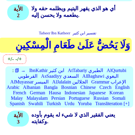
أي هو الذي يقهر اليتيم ويظلمه حقه ولا
الأية
يطعمه ولا يحسن إليه.
2
تفسير ابن كثير
Tafseer Ibn Katheer
وَلَا يَحُضُّ عَلَىٰ طَعَامِ الْمِسْكِينِ
+/-
-/+
AlQurtubi
AtTabariy الطبري
IbnKathir ابن كثير
📗 →
:
AlBaghawi البغوي
AsSaadiyy السعدي
القرطوبي
Grammar الإعراب
AlJalalain الجلالين
AlMuyassar الميسر
Arabic
Albanian
Bangla
Bosnian
Chinese
Czech
English
French
German
Hausa
Indonesian
Japanese
Korean
Malay
Malayalam
Persian
Portuguese
Russian
Somali
Spanish
Swahili
Turkish
Urdu
Yoruba
Transliteration [+]
يعني الفقير الذي لا شيء له يقوم بأوده
الأية
وكفايته.
3