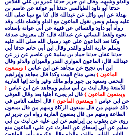
والدلو وشبهه.
وقال ابن جرير حدثنا عمرو بن علي الفلاس
حدثنا أبو داود الطيالسي حدثنا أبو عوانة عن عاصم بن
بهدلة عن أبي وائل عن عبدالله قال كنا مع نبينا صلى الله
عليه وسلم ونحن نقول الماعون مع الدلو وأشباه ذلك.
وقد
رواه أبو داود والنسائي عن قتيبة عن أبي عوانة بإسناده
نحوه ولفظ النسائي عن عبدالله قال: كل معروف صدقة
وكنا نعد الماعون على عهد رسول الله صلى الله عليه
وسلم عارية الدلو والقدر وقال ابن أبي حاتم حدثنا أبي
حدثنا عفان حدثنا حماد بن سلمة عن عاصم عن زر عن
عبدالله قال: الماعون العواري القدر والميزان والدلو وقال
ابن أبي نجيح عن مجاهد عن ابن عباس
{ ويمنعون
الماعون }
يعني متاع البيت وكذا قال مجاهد وإبراهيم
النخعي وسعيد بن جبير وأبو مالك وغير واحد إنها العارية
للأمتعة وقال ليث بن أبي سليم ومجاهد عن ابن عباس
{
ويمنعون الماعون }
قال لم يجيء أهلها بعد وقال العوفي
عن ابن عباس
{ ويمنعون الماعون }
قال اختلف الناس في
ذلك فمنهم من قال يمنعون الزكاة ومنهم من قال يمنعون
الطاعة ومنهم من قال يمنعون العارية رواه ابن جرير ثم
روى عن يعقوب بن إبراهيم عن ابن عليه عن ليث بن أبي
سليم عن أبي إسحاق عن الحارث عن علي: الماعون منع
الناس الفأس والقدر والدلو وقال عكرمة رأس الماعون