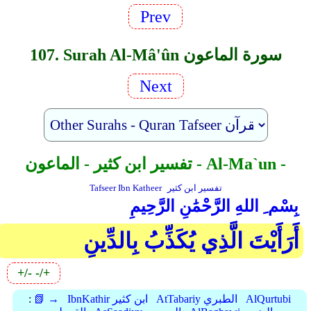
Prev
107. Surah Al-Mâ'ûn سورة الماعون
Next
تفسير ابن كثير - الماعون - Al-Ma`un -
تفسير ابن كثير
Tafseer Ibn Katheer
بِسْم ِ اللهِ الرَّحْمَٰنِ الرَّحِيمِ
أَرَأَيْتَ الَّذِي يُكَذِّبُ بِالدِّينِ
+/-
-/+
AlQurtubi
AtTabariy الطبري
IbnKathir ابن كثير
📗 →
: