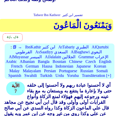
تفسير ابن كثير
Tafseer Ibn Katheer
وَيَمْنَعُونَ الْمَاعُونَ
+/-
-/+
AlQurtubi
AtTabariy الطبري
IbnKathir ابن كثير
📗 →
:
AlBaghawi البغوي
AsSaadiyy السعدي
القرطوبي
Grammar الإعراب
AlJalalain الجلالين
AlMuyassar الميسر
Arabic
Albanian
Bangla
Bosnian
Chinese
Czech
English
French
German
Hausa
Indonesian
Japanese
Korean
Malay
Malayalam
Persian
Portuguese
Russian
Somali
Spanish
Swahili
Turkish
Urdu
Yoruba
Transliteration [+]
أي لا أحسنوا عبادة ربهم ولا أحسنوا إلى خلقه
الأية
حتى ولا بإعارة ما ينتفع به ويستعان به مع بقاء
7
عينه ورجوعه إليهم فهؤلاء لمنع الزكاة وأنواع
القرابات أولى وأولى وقد قال ابن أبي نجيح عن مجاهد
قال علي الماعون الزكاة وكذا رواه السدي عن أبي صالح
عن علي وكذا روي من غير وجه عن ابن عمر وبه يقول