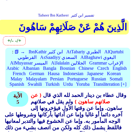
تفسير ابن كثير
Tafseer Ibn Katheer
الَّذِينَ هُمْ عَنْ صَلَاتِهِمْ سَاهُونَ
+/-
-/+
AlQurtubi
AtTabariy الطبري
IbnKathir ابن كثير
📗 →
:
AlBaghawi البغوي
AsSaadiyy السعدي
القرطوبي
Grammar الإعراب
AlJalalain الجلالين
AlMuyassar الميسر
Arabic
Albanian
Bangla
Bosnian
Chinese
Czech
English
French
German
Hausa
Indonesian
Japanese
Korean
Malay
Malayalam
Persian
Portuguese
Russian
Somali
Spanish
Swahili
Turkish
Urdu
Yoruba
Transliteration [+]
وقال عطاء بن دينار الحمد لله الذي قال
{ عن
الأية
صلاتهم ساهون }
ولم يقل في صلاتهم
5
ساهون. وإما عن وقتها الأول فيؤخرونها إلى
آخره دائما أو غالبا وإما عن أدائها بأركانها وشروطها على
الوجه المأمور به.
وإما عن الخشوع فيها والتدبر لمعانيها
فاللفظ يشمل ذلك كله ولكن من اتصف بشيء من ذلك