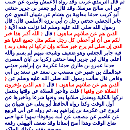
ثم قال الترمذي غريب وقد رواه الأعمش وغيره عن حبيب
عن أبي صالح مرسلا.
وقد قال أبو جعفر بن جرير حدثني
أبو كريب حدثنا معاوية بن هشام عن شيبان النحوي عن
جابر الجعفي حدثني رجل ن أبي برزة الأسلمي قال: قال
رسول الله صلى الله عليه وسلم لما نزلت هذه الآية
{
الذين هم عن صلاتهم ساهون }
قال
{ الله أكبر هذا خير
لكم من أن لو أعطي كل رجل منكم مثل جميع الدنيا هو
الذي إن صلى لم يرج خير صلاته وإن تركها لم يخف ربه }
فيه جابر الجعفي وهو ضعيف وشيخه مبهم لم يسم والله
أعلم.
وقال ابن جرير أيضا حدثني زكريا بن أبان المصري
حدثنا عمرو بن طارق حدثنا عكرمة بن إبراهيم حدثني
عبدالملك بن عمير عن مصعب بن سعد عن سعد بن أبي
وقاص قال سألت رسول الله صلى الله عليه وسلم عن
{
الذين هم عن صلاتهم ساهون }
قال
{ هم الذين يؤخرون
الصلاة عن وقتها }
قلت وتأخير الصلاة عن وقتها يحتمل
تركها بالكلية ويحتمل صلاتها بعد وقتها شرعا وتأخيرها عن
أول الوقت وكذا رواه الحافظ أبو يعلى عن شيبان بن
فروخ عن عكرمة بن إبراهيم به.
ثم رواه عن أبي الربيع
عن عاصم عن مصعب عن أبيه موقوفا: سهوا عنها حتى
ضاع الوقت وهذا أصح إسنادا وقد ضعف البيهقي رفعه
وصحح وقفه وكذلك الحاكم.