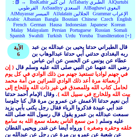
AlQurtubi
AtTabariy الطبري
IbnKathir ابن كثير
📗 →
:
AlBaghawi البغوي
AsSaadiyy السعدي
القرطوبي
Grammar الإعراب
AlJalalain الجلالين
AlMuyassar الميسر
Arabic
Albanian
Bangla
Bosnian
Chinese
Czech
English
French
German
Hausa
Indonesian
Japanese
Korean
Malay
Malayalam
Persian
Portuguese
Russian
Somali
Spanish
Swahili
Turkish
Urdu
Yoruba
Transliteration [+]
قال الطبراني حدثنا يحيى بن عبدالله بن عبد
الأية
ربه البغدادي حدثني أبي حدثنا عبدالوهاب بن
6
عطاء عن يونس عن الحسن عن ابن عباس
رضي الله عنهما عن النبي صلى الله عليه وسلم قال
{ إن
في جهنم لواديا تستعيذ جهنم من ذلك الوادي في كل يوم
أربعمائة مرة أعد ذلك الوادي للمرائين من أمة محمد
لحامل كتاب الله وللمصدق في غير ذات الله وللحاج إلى
بيت الله وللخارج في سبيل الله }
. وقال الإمام أحمد حدثنا
أبن نعيم حدثنا الأعمش عن عمرو بن مرة قال كنا جلوسا
عند أبي عبيدة فذكروا الرياء فقال رجل يكنى بأبي يزيد
سمعت عبدالله بن عمرو يقول قال رسول الله صلى الله
عليه وسلم
{ من سمع الناس بعمله سمع الله به سامع
خلقه وحقره وصغره }
ورواه أيضا عن غندر ويحيى القطان
عن شعبة عن عمرو بن مرة عن رجل عن عبدالله بن