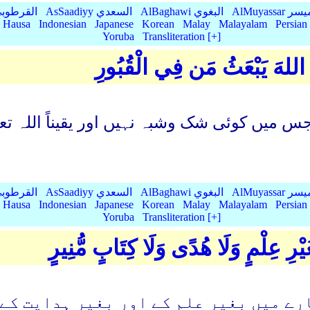
AlMu الميسر
AlBaghawi البغوي
AsSaadiyy السعدي
AlQurtubi القرطو
Hausa
Indonesian
Japanese
Korean
Malay
Malayalam
Persian
Yoruba
Transliteration [+]
نَّ اللهَ يَبْعَثُ مَن فِي الْقُبُورِ
جس میں کوئی شک وشبہ نہیں اور یقیناً اللہ تعا
AlMu الميسر
AlBaghawi البغوي
AsSaadiyy السعدي
AlQurtubi القرطو
Hausa
Indonesian
Japanese
Korean
Malay
Malayalam
Persian
Yoruba
Transliteration [+]
ِ عِلْمٍ وَلَا هُدًى وَلَا كِتَابٍ مُّنِيرٍ
رے میں بغیر علم کے اور بغیر ہدایت کے