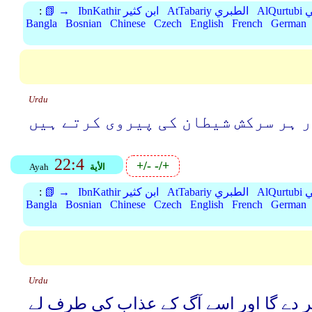
بي
AtTabariy الطبري
IbnKathir ابن كثير
📗 →
:
Bangla
Bosnian
Chinese
Czech
English
French
German
Urdu
ر ہر سرکش شیطان کی پیروی کرتے ہیں
22:4
+/-
-/+
الأية
Ayah
بي
AtTabariy الطبري
IbnKathir ابن كثير
📗 →
:
Bangla
Bosnian
Chinese
Czech
English
French
German
Urdu
ر دے گا اور اسے آگ کے عذاب کی طرف لے