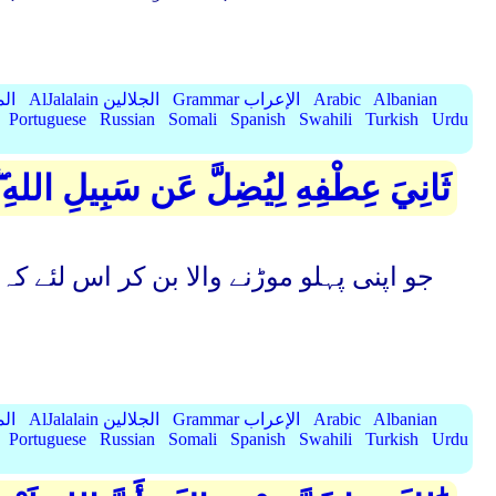
Albanian
Arabic
Grammar الإعراب
AlJalalain الجلالين
yassar
Portuguese
Russian
Somali
Spanish
Swahili
Turkish
Urdu
ثَانِيَ عِطْفِهِ لِيُضِلَّ عَن سَبِيلِ اللهِ ۖ ل
جو اپنی پہلو موڑنے واﻻ بن کر اس لئے ک
Albanian
Arabic
Grammar الإعراب
AlJalalain الجلالين
yassar
Portuguese
Russian
Somali
Spanish
Swahili
Turkish
Urdu