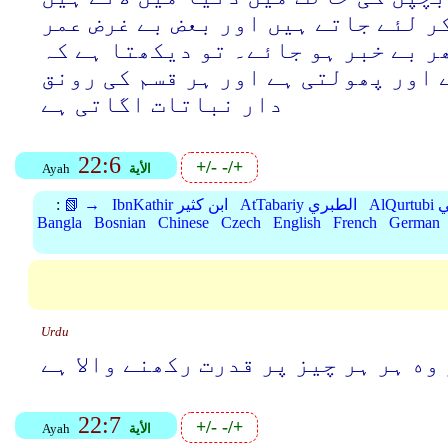
ر لئے جاتے ہیں اور بعض بے غرض عمر
ر بے خبر ہو جائے۔ تو دیکھتا ہے کہ
 اور پھولتی ہے اور ہر قسم کی رونق
دار نباتات اگاتی ہے
22:6
+/-
-/+
الأية
Ayah
بي
AtTabariy الطبري
IbnKathir ابن كثير
📗 →
:
Bangla
Bosnian
Chinese
Czech
English
French
German
Urdu
 وه ہر ہر چیز پر قدرت رکھنے واﻻ ہے
22:7
+/-
-/+
الأية
Ayah