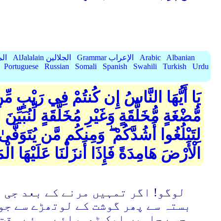
Albanian
Arabic
Grammar الإعراب
AlJalalain الجلالين
yassar
Portuguese
Russian
Somali
Spanish
Swahili
Turkish
Urdu
يَا أَيُّهَا النَّاسُ إِن كُنتُمْ فِي رَيْبٍ مِّنَ
مُّضْغَةٍ مُّخَلَّقَةٍ وَغَيْرِ مُخَلَّقَةٍ لِّنُبَيّ
لِتَبْلُغُوا أَشُدَّكُمْ ۖ وَمِنكُم مَّن يُتَوَفَّىٰ
الْأَرْضَ هَامِدَةً فَإِذَا أَنزَلْنَا عَلَيْهَا ال
لوگو! اگر تمہیں مرنے کے بعد جی ا
بستہ سے پھر گوشت کے لوتھڑے سے جو 
جسے چاہیں ایک ٹھہرائے ہوئے وقت 