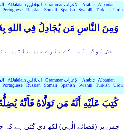
Albanian
Arabic
Grammar الإعراب
AlJalalain الجلالين
yassar
Portuguese
Russian
Somali
Spanish
Swahili
Turkish
Urdu
وَمِنَ النَّاسِ مَن يُجَادِلُ فِي اللهِ بِغَيْرِ
بعض لوگ اللہ کے بارے میں باتیں بن
Albanian
Arabic
Grammar الإعراب
AlJalalain الجلالين
yassar
Portuguese
Russian
Somali
Spanish
Swahili
Turkish
Urdu
كُتِبَ عَلَيْهِ أَنَّهُ مَن تَوَلَّاهُ فَأَنَّهُ يُضِ
جس پر (قضائے الٰہی) لکھ دی گئی ہے کہ ج