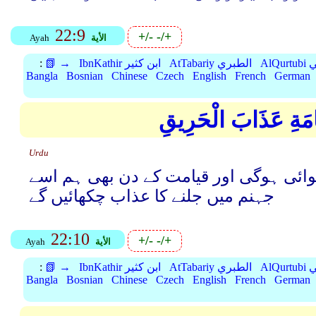
22:9
+/-
-/+
الأية
Ayah
بي
AtTabariy الطبري
IbnKathir ابن كثير
📗 →
:
Bangla
Bosnian
Chinese
Czech
English
French
German
يَامَةِ عَذَابَ الْحَرِيقِ
Urdu
رسوائی ہوگی اور قیامت کے دن بھی ہم اسے
جہنم میں جلنے کا عذاب چکھائیں گے
22:10
+/-
-/+
الأية
Ayah
بي
AtTabariy الطبري
IbnKathir ابن كثير
📗 →
:
Bangla
Bosnian
Chinese
Czech
English
French
German