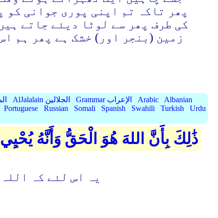
پھر تاکہ تم اپنی پوری جوانی کو پہ
کی طرف پھر سے لوٹا دیئے جاتے ہیں 
زمین (بنجر اور) خشک ہے پھر ہم اس
Albanian
Arabic
Grammar الإعراب
AlJalalain الجلالين
yassar
Portuguese
Russian
Somali
Spanish
Swahili
Turkish
Urdu
ذَٰلِكَ بِأَنَّ اللهَ هُوَ الْحَقُّ وَأَنَّهُ يُحْيِ
یہ اس لئے کہ اللہ 