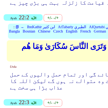
 قیامت کا زلزلہ بہت ہی بڑی چیز ہے
22:2
+/-
-/+
الأية
Ayah
بي
AtTabariy الطبري
IbnKathir ابن كثير
📗 →
:
Bangla
Bosnian
Chinese
Czech
English
French
German
هَا وَتَرَى النَّاسَ سُكَارَىٰ وَمَا هُم
Urdu
ائے گی اور تمام حمل والیوں کے حمل
 وه متوالے نہ ہوں گے لیکن اللہ کا
عذاب بڑا ہی سخت ہے
22:3
+/-
-/+
الأية
Ayah