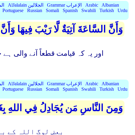
Albanian
Arabic
Grammar الإعراب
AlJalalain الجلالين
yassar
Portuguese
Russian
Somali
Spanish
Swahili
Turkish
Urdu
وَأَنَّ السَّاعَةَ آتِيَةٌ لَّا رَيْبَ فِيهَا وَأَ
اور یہ کہ قیامت قطعاً آنے والی ہے 
Albanian
Arabic
Grammar الإعراب
AlJalalain الجلالين
yassar
Portuguese
Russian
Somali
Spanish
Swahili
Turkish
Urdu
وَمِنَ النَّاسِ مَن يُجَادِلُ فِي اللهِ بِغَيْر
بعض لوگ اللہ کے با