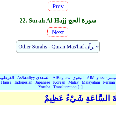
Prev
22. Surah Al-Hajj سورة الحج
Next
AlMu الميسر
AlBaghawi البغوي
AsSaadiyy السعدي
AlQurtubi القرطو
Hausa
Indonesian
Japanese
Korean
Malay
Malayalam
Persian
Yoruba
Transliteration [+]
لْزَلَةَ السَّاعَةِ شَيْءٌ عَظِيمٌ