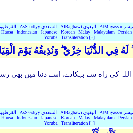
AlMu الميسر
AlBaghawi البغوي
AsSaadiyy السعدي
AlQurtubi القرطو
Hausa
Indonesian
Japanese
Korean
Malay
Malayalam
Persian
Yoruba
Transliteration [+]
َهُ فِي الدُّنْيَا خِزْيٌ ۖ وَنُذِيقُهُ يَوْمَ الْقِ
ہ اللہ کی راه سے بہکادے، اسے دنیا میں بھی 
AlMu الميسر
AlBaghawi البغوي
AsSaadiyy السعدي
AlQurtubi القرطو
Hausa
Indonesian
Japanese
Korean
Malay
Malayalam
Persian
Yoruba
Transliteration [+]