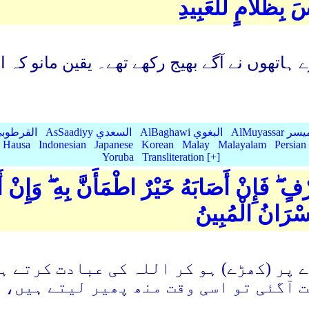
 بِظَلَّامٍ لِّلْعَبِيدِ
اتھوں نے آگے بھیج رکھے تھے۔ یقین مانو کہ الل
AlMu الميسر
AlBaghawi البغوي
AsSaadiyy السعدي
AlQurtubi القرطو
Hausa
Indonesian
Japanese
Korean
Malay
Malayalam
Persian
Yoruba
Transliteration [+]
ۖ فَإِنْ أَصَابَهُ خَيْرٌ اطْمَأَنَّ بِهِ ۖ وَإِنْ أَ
ُسْرَانُ الْمُبِينُ
 پر (کھڑے) ہو کر اللہ کی عبادت کرتے ہ
ت آگئی تو اسی وقت منھ پھیر لیتے ہیں، 