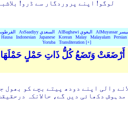
لوگو! اپنے پروردگار سے ڈرو! بلاشبہ
AlMu الميسر
AlBaghawi البغوي
AsSaadiyy السعدي
AlQurtubi القرطو
Hausa
Indonesian
Japanese
Korean
Malay
Malayalam
Persian
Yoruba
Transliteration [+]
َمَّا أَرْضَعَتْ وَتَضَعُ كُلُّ ذَاتِ حَمْلٍ حَمْلَ
لانے والی اپنے دودھ پیتے بچے کو بھول ج
 مدہوش دکھائی دیں گے، حاﻻنکہ درحقیقت