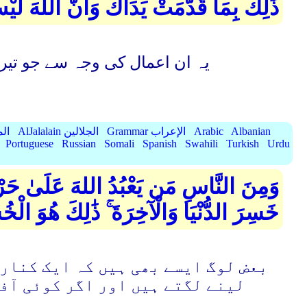
ذَٰلِكَ بِمَا قَدَّمَتْ يَدَاكَ وَأَنَّ اللهَ لَيْسَ
یہ ان اعمال کی وجہ سے جو تیرے ہ
Albanian
Arabic
Grammar الإعراب
AlJalalain الجلالين
yassar
Portuguese
Russian
Somali
Spanish
Swahili
Turkish
Urdu
وَمِنَ النَّاسِ مَن يَعْبُدُ اللهَ عَلَىٰ حَرْفٍ 
خَسِرَ الدُّنْيَا وَالْآخِرَةَ ۚ ذَٰلِكَ هُوَ الْخ
بعض لوگ ایسے بھی ہیں کہ ایک کنارے
لینے لگتے ہیں اور اگر کوئی آف