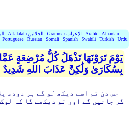
Albanian
Arabic
Grammar الإعراب
AlJalalain الجلالين
yassar
Portuguese
Russian
Somali
Spanish
Swahili
Turkish
Urdu
يَوْمَ تَرَوْنَهَا تَذْهَلُ كُلُّ مُرْضِعَةٍ ع
بِسُكَارَىٰ وَلَٰكِنَّ عَذَابَ اللهِ شَدِيدٌ
جس دن تم اسے دیکھ لو گے ہر دودھ پ
گر جائیں گے اور تو دیکھے گا کہ لوگ