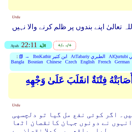
Urdu
ہ تعالیٰ اپنے بندوں پر ﻇلم کرنے واﻻ نہیں
22:11
+/-
-/+
الأية
Ayah
بي
AtTabariy الطبري
IbnKathir ابن كثير
📗 →
:
Bangla
Bosnian
Chinese
Czech
English
French
German
صَابَتْهُ فِتْنَةٌ انقَلَبَ عَلَىٰ وَجْهِهِ
Urdu
یں۔ اگر کوئی نفع مل گیا تو دلچسپی
انہوں نے دونوں جہان کانقصان اٹھا
لیا۔ واقعی یہ کھلا نقصان ہے