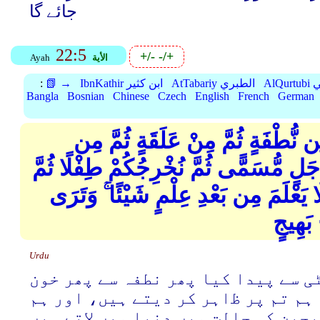
جائے گا
22:5
+/-
-/+
الأية
Ayah
بي
AtTabariy الطبري
IbnKathir ابن كثير
📗 →
:
Bangla
Bosnian
Chinese
Czech
English
French
German
ن نُّطْفَةٍ ثُمَّ مِنْ عَلَقَةٍ ثُمَّ مِن
ٰ أَجَلٍ مُّسَمًّى ثُمَّ نُخْرِجُكُمْ طِفْلًا ثُمَّ
َا يَعْلَمَ مِن بَعْدِ عِلْمٍ شَيْئًا ۚ وَتَرَى
 بَهِيجٍ
Urdu
ی سے پیدا کیا پھر نطفہ سے پھر خون
ہم تم پر ﻇاہر کر دیتے ہیں، اور ہم
بچپن کی حالت میں دنیا میں ﻻتے ہیں