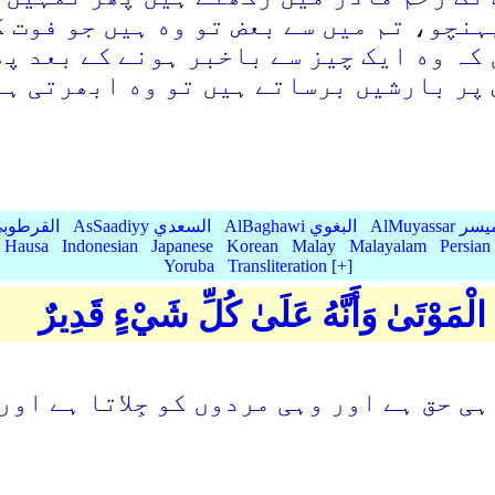
نچو، تم میں سے بعض تو وه ہیں جو فوت ک
کہ وه ایک چیز سے باخبر ہونے کے بعد پھ
 پر بارشیں برساتے ہیں تو وه ابھرتی ہے
AlMu الميسر
AlBaghawi البغوي
AsSaadiyy السعدي
AlQurtubi القرطو
Hausa
Indonesian
Japanese
Korean
Malay
Malayalam
Persian
Yoruba
Transliteration [+]
ي الْمَوْتَىٰ وَأَنَّهُ عَلَىٰ كُلِّ شَيْءٍ قَدِيرٌ
ہی حق ہے اور وہی مردوں کو جِلاتا ہے اور