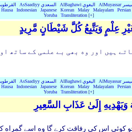
AlMu الميسر
AlBaghawi البغوي
AsSaadiyy السعدي
AlQurtubi القرطو
Hausa
Indonesian
Japanese
Korean
Malay
Malayalam
Persian
Yoruba
Transliteration [+]
 عِلْمٍ وَيَتَّبِعُ كُلَّ شَيْطَانٍ مَّرِيدٍ
اتے ہیں اور وه بھی بے علمی کے ساتھ او
AlMu الميسر
AlBaghawi البغوي
AsSaadiyy السعدي
AlQurtubi القرطو
Hausa
Indonesian
Japanese
Korean
Malay
Malayalam
Persian
Yoruba
Transliteration [+]
لُّهُ وَيَهْدِيهِ إِلَىٰ عَذَابِ السَّعِيرِ
و کوئی اس کی رفاقت کرے گا وه اسے گمراه ک