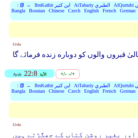
بي
AtTabariy الطبري
IbnKathir ابن كثير
📗 →
:
Bangla
Bosnian
Chinese
Czech
English
French
German
Urdu
لیٰ قبروں والوں کو دوباره زنده فرمائے گا
22:8
+/-
-/+
الأية
Ayah
بي
AtTabariy الطبري
IbnKathir ابن كثير
📗 →
:
Bangla
Bosnian
Chinese
Czech
English
French
German
Urdu
 اور بغیر روشن کتاب کے جھگڑتے ہیں