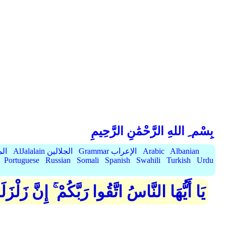
بِسْم ِ اللهِ الرَّحْمَٰنِ الرَّحِيمِ
Albanian
Arabic
Grammar الإعراب
AlJalalain الجلالين
yassar
Portuguese
Russian
Somali
Spanish
Swahili
Turkish
Urdu
يَا أَيُّهَا النَّاسُ اتَّقُوا رَبَّكُمْ ۚ إِنَّ زَ