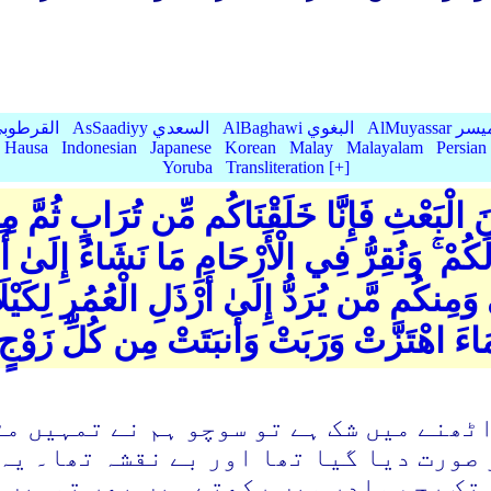
AlMu الميسر
AlBaghawi البغوي
AsSaadiyy السعدي
AlQurtubi القرطو
Hausa
Indonesian
Japanese
Korean
Malay
Malayalam
Persian
Yoruba
Transliteration [+]
 الْبَعْثِ فَإِنَّا خَلَقْنَاكُم مِّن تُرَابٍ ثُمَّ مِ
ِنَ لَكُمْ ۚ وَنُقِرُّ فِي الْأَرْحَامِ مَا نَشَاءُ إِلَى
 وَمِنكُم مَّن يُرَدُّ إِلَىٰ أَرْذَلِ الْعُمُرِ لِكَيْل
ْمَاءَ اهْتَزَّتْ وَرَبَتْ وَأَنبَتَتْ مِن كُلِّ زَوْجٍ
ٹھنے میں شک ہے تو سوچو ہم نے تمہیں مٹ
صورت دیا گیا تھا اور بے نقشہ تھا۔ یہ 
تک رحم مادر میں رکھتے ہیں پھر تمہیں 