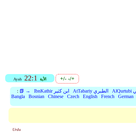
22:1
+/-
-/+
الأية
Ayah
بي
AtTabariy الطبري
IbnKathir ابن كثير
📗 →
:
Bangla
Bosnian
Chinese
Czech
English
French
German
Urdu