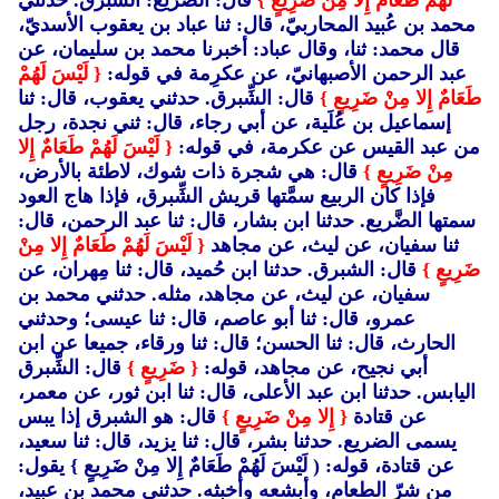
لَهُمْ طَعَامٌ إِلا مِنْ ضَرِيعٍ }
قال: الضريع: الشِّبْرق. حدثني
محمد بن عُبيد المحاربيّ، قال: ثنا عباد بن يعقوب الأسديّ،
قال محمد: ثنا، وقال عباد: أخبرنا محمد بن سليمان، عن
عبد الرحمن الأصبهانيّ، عن عكرِمة في قوله:
{ لَيْسَ لَهُمْ
طَعَامٌ إِلا مِنْ ضَرِيعٍ }
قال: الشِّبرق. حدثني يعقوب، قال: ثنا
إسماعيل بن عُلَية، عن أبي رجاء، قال: ثني نجدة، رجل
من عبد القيس عن عكرمة، في قوله:
{ لَيْسَ لَهُمْ طَعَامٌ إِلا
مِنْ ضَرِيعٍ }
قال: هي شجرة ذات شوك، لاطئة بالأرض،
فإذا كان الربيع سمَّتها قريش الشِّبرق، فإذا هاج العود
سمتها الضَّريع. حدثنا ابن بشار، قال: ثنا عبد الرحمن، قال:
ثنا سفيان، عن ليث، عن مجاهد
{ لَيْسَ لَهُمْ طَعَامٌ إِلا مِنْ
ضَرِيعٍ }
قال: الشبرق. حدثنا ابن حُميد، قال: ثنا مِهران، عن
سفيان، عن ليث، عن مجاهد، مثله. حدثني محمد بن
عمرو، قال: ثنا أبو عاصم، قال: ثنا عيسى؛ وحدثني
الحارث، قال: ثنا الحسن؛ قال: ثنا ورقاء، جميعا عن ابن
أبي نجيح، عن مجاهد، قوله:
{ ضَرِيعٍ }
قال: الشِّبرق
اليابس. حدثنا ابن عبد الأعلى، قال: ثنا ابن ثور، عن معمر،
عن قتادة
{ إِلا مِنْ ضَرِيعٍ }
قال: هو الشبرق إذا يبس
يسمى الضريع. حدثنا بشر، قال: ثنا يزيد، قال: ثنا سعيد،
عن قتادة، قوله: ( لَيْسَ لَهُمْ طَعَامٌ إِلا مِنْ ضَرِيعٍ }
يقول:
من شرّ الطعام، وأبشعه وأخبثه. حدثني محمد بن عبيد،