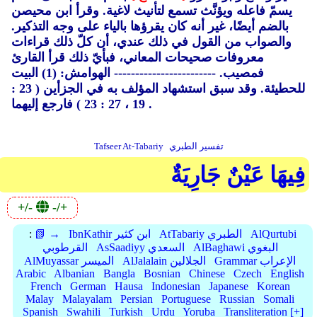
يسمّ فاعله ويؤنَّث تسمع لتأنيث لاغية. وقرأ ابن محيصن
بالضم أيضًا، غير أنه كان يقرؤها بالياء على وجه التذكير.
والصواب من القول في ذلك عندي، أن كلّ ذلك قراءات
معروفات صحيحات المعاني، فبأيّ ذلك قرأ القارئ
فمصيب. ------------------------ الهوامش: (1)
البيت
للحطيئة. وقد سبق استشهاد المؤلف به في الجزأين ( 23 :
19 ، 27 : 23 ) فارجع إليهما .
تفسير الطبري
Tafseer At-Tabariy
فِيهَا عَيْنٌ جَارِيَةٌ
+/-
-/+
AlQurtubi
AtTabariy الطبري
IbnKathir ابن كثير
📗 →
:
AlBaghawi البغوي
AsSaadiyy السعدي
القرطوبي
Grammar الإعراب
AlJalalain الجلالين
AlMuyassar الميسر
Arabic
Albanian
Bangla
Bosnian
Chinese
Czech
English
French
German
Hausa
Indonesian
Japanese
Korean
Malay
Malayalam
Persian
Portuguese
Russian
Somali
Spanish
Swahili
Turkish
Urdu
Yoruba
Transliteration [+]