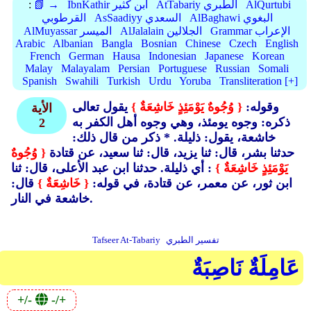
AlQurtubi
AtTabariy الطبري
IbnKathir ابن كثير
📗 →
:
AlBaghawi البغوي
AsSaadiyy السعدي
القرطوبي
Grammar الإعراب
AlJalalain الجلالين
AlMuyassar الميسر
Arabic
Albanian
Bangla
Bosnian
Chinese
Czech
English
French
German
Hausa
Indonesian
Japanese
Korean
Malay
Malayalam
Persian
Portuguese
Russian
Somali
Spanish
Swahili
Turkish
Urdu
Yoruba
Transliteration [+]
وقوله:
{ وُجُوهٌ يَوْمَئِذٍ خَاشِعَةٌ }
يقول تعالى
الأية
ذكره: وجوه يومئذ، وهي وجوه أهل الكفر به
2
خاشعة، يقول: ذليلة. * ذكر من قال ذلك:
حدثنا بشر، قال: ثنا يزيد، قال: ثنا سعيد، عن قتادة
{ وُجُوهٌ
يَوْمَئِذٍ خَاشِعَةٌ }
: أي ذليلة. حدثنا ابن عبد الأعلى، قال: ثنا
ابن ثور، عن معمر، عن قتادة، في قوله:
{ خَاشِعَةٌ }
قال:
خاشعة في النار.
تفسير الطبري
Tafseer At-Tabariy
عَامِلَةٌ نَاصِبَةٌ
+/-
-/+