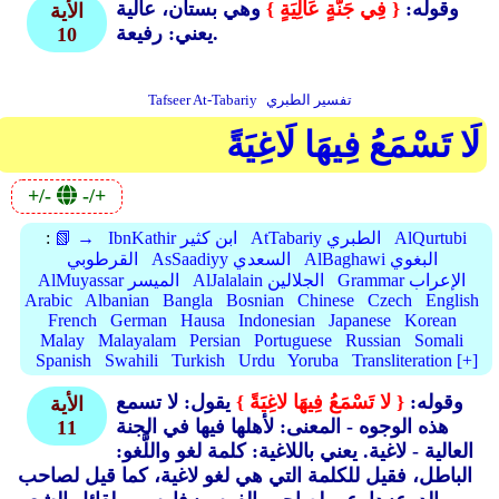
وقوله:
{ فِي جَنَّةٍ عَالِيَةٍ }
وهي بستان، عالية
الأية
يعني: رفيعة.
10
تفسير الطبري
Tafseer At-Tabariy
لَا تَسْمَعُ فِيهَا لَاغِيَةً
+/-
-/+
AlQurtubi
AtTabariy الطبري
IbnKathir ابن كثير
📗 →
:
AlBaghawi البغوي
AsSaadiyy السعدي
القرطوبي
Grammar الإعراب
AlJalalain الجلالين
AlMuyassar الميسر
Arabic
Albanian
Bangla
Bosnian
Chinese
Czech
English
French
German
Hausa
Indonesian
Japanese
Korean
Malay
Malayalam
Persian
Portuguese
Russian
Somali
Spanish
Swahili
Turkish
Urdu
Yoruba
Transliteration [+]
وقوله:
{ لا تَسْمَعُ فِيهَا لاغِيَةً }
يقول: لا تسمع
الأية
هذه الوجوه - المعنى: لأهلها فيها في الجنة
11
العالية - لاغية. يعني باللاغية: كلمة لغو واللَّغو:
الباطل، فقيل للكلمة التي هي لغو لاغية، كما قيل لصاحب