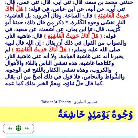
حدثني محمد بن سعد، قال: ثني أبي، قال: ثني عمي، قال:
ثني أبي، عن أبيه، عن ابن عباس، في قوله:
{ هَلْ أَتَاكَ
حَدِيثُ الْغَاشِيَةِ }
قال: الساعة. وقال آخرون: بل الغاشية:
النار تغشَى وجوه الكَفَرة. * ذكر من قال ذلك: حدثنا أبو
كُرَيب، قال: ثنا ابن يمان، عن أشعث، عن سعيد، في
قوله:
{ هَلْ أَتَاكَ حَدِيثُ الْغَاشِيَةِ }
قال: غاشية النار.
والصواب من القول في ذلك أن يقال : إن الله قال لنبيه
صلى الله عليه وسلم:
{ هَلْ أَتَاكَ حَدِيثُ الْغَاشِيَةِ }
لم
يخبرنا أنه عنى غاشية القيامة، ولا أنه عنى غاشية النار.
وكلتاهما غاشية، هذه تغشى الناس بالبلاء والأهوال
والكروب، وهذه تغشي الكفار باللفح في الوجوه،
والشُّواظ والنحاس، فلا قول في ذلك أصحّ من أن يقال
كما قال جلّ ثناؤه، ويعمّ الخبر بذلك كما عمه.
تفسير الطبري
Tafseer At-Tabariy
وُجُوهٌ يَوْمَئِذٍ خَاشِعَةٌ
+/-
-/+