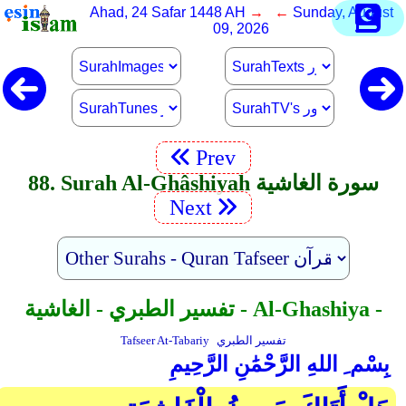
Ahad, 24 Safar 1448 AH
→ ←
Sunday, August
09, 2026
Prev
88. Surah Al-Ghâshiyah سورة الغاشية
Next
تفسير الطبري - الغاشية - Al-Ghashiya -
تفسير الطبري
Tafseer At-Tabariy
بِسْم ِ اللهِ الرَّحْمَٰنِ الرَّحِيمِ