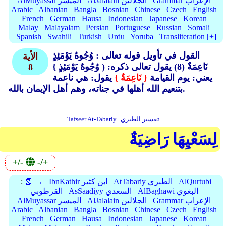
Grammar الإعراب
AlJalalain الجلالين
AlMuyassar الميسر
Arabic
Albanian
Bangla
Bosnian
Chinese
Czech
English
French
German
Hausa
Indonesian
Japanese
Korean
Malay
Malayalam
Persian
Portuguese
Russian
Somali
Spanish
Swahili
Turkish
Urdu
Yoruba
Transliteration [+]
القول في تأويل قوله تعالى : وُجُوهٌ يَوْمَئِذٍ
الأية
نَاعِمَةٌ (8)
يقول تعالى ذكره: ( وُجُوهٌ يَوْمَئِذٍ }
8
يعني: يوم القيامة
{ نَاعِمَةٌ }
يقول: هي ناعمة
بتنعيم الله أهلها في جناته، وهم أهل الإيمان بالله.
تفسير الطبري
Tafseer At-Tabariy
لِسَعْيِهَا رَاضِيَةٌ
+/-
-/+
AlQurtubi
AtTabariy الطبري
IbnKathir ابن كثير
📗 →
:
AlBaghawi البغوي
AsSaadiyy السعدي
القرطوبي
Grammar الإعراب
AlJalalain الجلالين
AlMuyassar الميسر
Arabic
Albanian
Bangla
Bosnian
Chinese
Czech
English
French
German
Hausa
Indonesian
Japanese
Korean