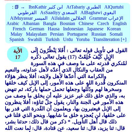
AlQurtubi
AtTabariy الطبري
IbnKathir ابن كثير
📗 →
:
AlBaghawi البغوي
AsSaadiyy السعدي
القرطوبي
Grammar الإعراب
AlJalalain الجلالين
AlMuyassar الميسر
Arabic
Albanian
Bangla
Bosnian
Chinese
Czech
English
French
German
Hausa
Indonesian
Japanese
Korean
Malay
Malayalam
Persian
Portuguese
Russian
Somali
Spanish
Swahili
Turkish
Urdu
Yoruba
Transliteration [+]
القول في تأويل قوله تعالى : أَفَلا يَنْظُرُونَ إِلَى
الأية
الإِبِلِ كَيْفَ خُلِقَتْ (17)
يقول تعالى ذكره
17
لمُنكري قدرته على ما وصف في هذه السورة
من العقاب والنكال الذي أعدّه لأهل عداوته، والنعيم
والكرامة التي أعدّها لأهل ولايته: أفلا ينظر هؤلاء
المنكرون قُدرة الله على هذه الأمور، إلى الإبل كيف خلقها
وسخرها لهم وذَلَّلها وجعلها تحمل حملها باركة، ثم تنهض
به، والذي خلق ذلك غير عزيز عليه أن يخلق ما وصف من
هذه الأمور في الجنة والنار، يقول جلّ ثناؤه: أفلا ينظرون
إلى الإبل فيعتبرون بها، ويعلمون أن القُدرة التي قدر بها
على خلقها، لن يُعجزه خلق ما شابهها. وبنحو الذي قلنا في
ذلك قال أهل التأويل. * ذكر من قال ذلك: حدثنا بشر،
قال: ثنا يزيد، قال: ثنا سعيد، عن قتادة، قال: لما نعت الله