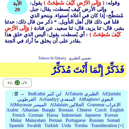
وقوله:
{ وَإِلَى الأرْضِ كَيْفَ سُطِحَتْ }
يقول:
الأية
وإلى الأرض كيف بُسطت، يقال: جبل
20
مُسَطَّح: إذا كان في أعلاه استواء. وبنحو الذي
قلنا في ذلك قال أهل التأويل. * ذكر من قال ذلك: حدثنا
بشر، قال: ثنا يزيد، قال: ثنا سعيد، عن قتادة
{ وَإِلَى الأرْضِ
كَيْفَ سُطِحَتْ }
: أي بُسطت، يقول: أليس الذي خلق هذا
بقادر على أن يخلق ما أراد في الجنة.
تفسير الطبري
Tafseer At-Tabariy
فَذَكِّرْ إِنَّمَا أَنْتَ مُذَكِّرٌ
+/-
-/+
AlQurtubi
AtTabariy الطبري
IbnKathir ابن كثير
📗 →
:
AlBaghawi البغوي
AsSaadiyy السعدي
القرطوبي
Grammar الإعراب
AlJalalain الجلالين
AlMuyassar الميسر
Arabic
Albanian
Bangla
Bosnian
Chinese
Czech
English
French
German
Hausa
Indonesian
Japanese
Korean
Malay
Malayalam
Persian
Portuguese
Russian
Somali
Spanish
Swahili
Turkish
Urdu
Yoruba
Transliteration [+]