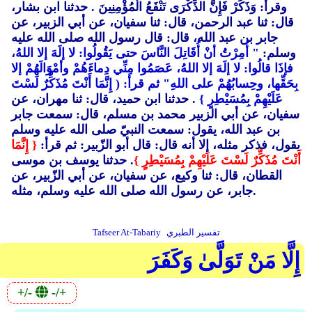
وقرأ: وَذَكِّرْ فَإِنَّ الذِّكْرَى تَنْفَعُ الْمُؤْمِنِينَ . حدثنا ابن بشار،
قال: ثنا عبد الرحمن، قال: ثنا سفيان، عن أبي الزبير، عن
جابر بن عبد الله، قال: قال رسول الله صلى الله عليه
وسلم:
" أُمِرْتُ أنْ أُقَاتِلَ النَّاسَ حتى يَقُولُوا: لا إلَهَ إلا اللهُ،
فإذَا قالُوا: لا إلَهَ إلا اللهُ، عَصَمُوا مِنِّي دِماءَهُمْ وأمْوَالَهُمْ إلا
بِحَقِّها، وحِسابُهُمْ على اللهِ" ثم قرأ: ( إِنَّمَا أَنْتَ مُذَكِّرٌ لَسْتَ
عَلَيْهِمْ بِمُسَيْطِرٍ }
. حدثنا ابن حميد، قال: ثنا مهران، عن
سفيان، عن أبي الزبير محمد بن مسلم، قال: سمعت جابر
بن عبد الله، يقول: سمعت النبيّ صلى الله عليه وسلم
يقول، فذكر مثله، إلا أنه قال: قال أبو الزّبير: ثم قرأ:
{ إِنَّمَا
أَنْتَ مُذَكِّرٌ لَسْتَ عَلَيْهِمْ بِمُسَيْطِرٍ }
. حدثنا يوسف بن موسى
القطان، قال: ثنا وكيع، عن سفيان، عن أبي الزّبير، عن
جابر، عن رسول الله صلى الله عليه وسلم، مثله.
تفسير الطبري
Tafseer At-Tabariy
إِلَّا مَنْ تَوَلَّىٰ وَكَفَرَ
+/-
-/+