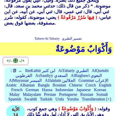
ويلحق جميع ذلك بصره. وقيل: عُنِي بقول مرفوعة:
موضونة. * ذكر من قال ذلك: حدثني محمد بن سعد، قال:
ثني أبي، قال: ثني عمي، قال: ثني أبي، عن أبيه، عن ابن
عباس:
{ فِيهَا سُرُرٌ مَرْفُوعَةٌ }
يعني: موضونة، كقوله: سُرر
مصفوفة، بعضها فوق بعض.
تفسير الطبري
Tafseer At-Tabariy
وَأَكْوَابٌ مَوْضُوعَةٌ
+/-
-/+
AlQurtubi
AtTabariy الطبري
IbnKathir ابن كثير
📗 →
:
AlBaghawi البغوي
AsSaadiyy السعدي
القرطوبي
Grammar الإعراب
AlJalalain الجلالين
AlMuyassar الميسر
Arabic
Albanian
Bangla
Bosnian
Chinese
Czech
English
French
German
Hausa
Indonesian
Japanese
Korean
Malay
Malayalam
Persian
Portuguese
Russian
Somali
Spanish
Swahili
Turkish
Urdu
Yoruba
Transliteration [+]
وقوله:
{ وَأَكْوَابٌ مَوْضُوعَةٌ }
وهي جمع كوب،
الأية
وهي الأباريق التي لا آذان لها. وقد بيَّنا ذلك
14