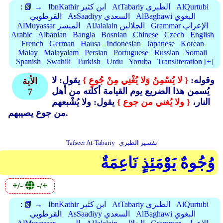
AlQurtubi
AtTabariy الطبري
IbnKathir ابن كثير
📗 →
:
AlBaghawi البغوي
AsSaadiyy السعدي
القرطوبي
Grammar الإعراب
AlJalalain الجلالين
AlMuyassar الميسر
Arabic
Albanian
Bangla
Bosnian
Chinese
Czech
English
French
German
Hausa
Indonesian
Japanese
Korean
Malay
Malayalam
Persian
Portuguese
Russian
Somali
Spanish
Swahili
Turkish
Urdu
Yoruba
Transliteration [+]
وقوله:
{ لا يُسْمِنُ وَلا يُغْنِي مِنْ جُوعٍ }
يقول: لا
الأية
يُسمن هذا الضريع يوم القيامة أكلته من أهل
7
النار،
{ ولا يُغني من جوع }
يقول: ولا يُشْبعهم
من جوع يصيبهم.
تفسير الطبري
Tafseer At-Tabariy
وُجُوهٌ يَوْمَئِذٍ نَاعِمَةٌ
+/-
-/+
AlQurtubi
AtTabariy الطبري
IbnKathir ابن كثير
📗 →
:
AlBaghawi البغوي
AsSaadiyy السعدي
القرطوبي