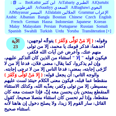
AlQurtubi
AtTabariy الطبري
IbnKathir ابن كثير
📗 →
:
AlBaghawi البغوي
AsSaadiyy السعدي
القرطوبي
Grammar الإعراب
AlJalalain الجلالين
AlMuyassar الميسر
Arabic
Albanian
Bangla
Bosnian
Chinese
Czech
English
French
German
Hausa
Indonesian
Japanese
Korean
Malay
Malayalam
Persian
Portuguese
Russian
Somali
Spanish
Swahili
Turkish
Urdu
Yoruba
Transliteration [+]
وقوله:
{ إِلا مَنْ تَوَلَّى وَكَفَرَ }
يتوجَّه لوجهين:
الأية
أحدهما: فذكر قومك يا محمد، إلا من تولى
23
منهم عنك، وأعرض عن آيات الله فكفر،
فيكون قوله
" إلا "
استثناء من الذين كان التذكير عليهم،
وإن لم يذكروا، كما يقال: مضى فلان، فدعا إلا من لا
تُرْجَى إجابته، بمعنى: فدعا الناس إلا من لا ترجى إجابته.
والوجه الثاني: أن يجعل قوله:
{ إِلا مَنْ تَوَلَّى وَكَفَرَ }
منقطعا عما قبله، فيكون معنى الكلام حينئذ لست عليهم
بمسيطر، إلا من تولى وكفر، يعذّبه الله، وكذلك الاستثناء
المنقطع يمتحن بأن يحسن معه إنّ، فإذا حسنت معه كان
منقطعا، وإذا لم تحسن كان استثناء متصلا صحيحا، كقول
القائل: سار القوم إلا زيدا، ولا يصلح دخول إن هاهنا لأنه
استثناء صحيح.