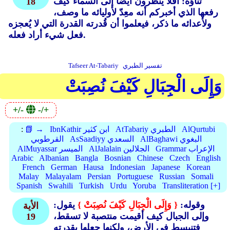
ثناؤه: أفلا ينظرون أيضا إلى السماء كيف
18
رفعها الذي أخبركم أنه معِدّ لأوليائه ما وصف،
ولأعدائه ما ذكر، فيعلموا أن قُدرته القدرة التي لا يُعجزه
فعل شيء أراد فعله.
تفسير الطبري
Tafseer At-Tabariy
وَإِلَى الْجِبَالِ كَيْفَ نُصِبَتْ
+/-
-/+
AlQurtubi
AtTabariy الطبري
IbnKathir ابن كثير
📗 →
:
AlBaghawi البغوي
AsSaadiyy السعدي
القرطوبي
Grammar الإعراب
AlJalalain الجلالين
AlMuyassar الميسر
Arabic
Albanian
Bangla
Bosnian
Chinese
Czech
English
French
German
Hausa
Indonesian
Japanese
Korean
Malay
Malayalam
Persian
Portuguese
Russian
Somali
Spanish
Swahili
Turkish
Urdu
Yoruba
Transliteration [+]
وقوله:
{ وَإِلَى الْجِبَالِ كَيْفَ نُصِبَتْ }
يقول:
الأية
وإلى الجبال كيف أقيمت منتصبة لا تسقط،
19
فتنبسط في الأرض، ولكنها جعلها بقدرته