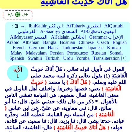
هَلْ أَتَاكَ حَدِيثُ الْغَاشِيَةِ
+/-
-/+
AlQurtubi
AtTabariy الطبري
IbnKathir ابن كثير
📗 →
:
AlBaghawi البغوي
AsSaadiyy السعدي
القرطوبي
Grammar الإعراب
AlJalalain الجلالين
AlMuyassar الميسر
Arabic
Albanian
Bangla
Bosnian
Chinese
Czech
English
French
German
Hausa
Indonesian
Japanese
Korean
Malay
Malayalam
Persian
Portuguese
Russian
Somali
Spanish
Swahili
Turkish
Urdu
Yoruba
Transliteration [+]
القول في تأويل قوله تعالى : هَلْ أَتَاكَ حَدِيثُ
الأية
الْغَاشِيَةِ (1)
يقول تعالى ذكره لنبيه محمد صلى
1
الله عليه وسلم:
{ هَلْ أَتَاكَ }
يا محمد
{ حَدِيثُ
الْغَاشِيَةِ }
يعني: قصتها وخبرها. واختلف أهل التأويل في
معنى الغاشية، فقال بعضهم: هي القيامة تغشي الناس
بالأهوال. * ذكر من قال ذلك: حدثني عليّ، قال: ثنا أبو
صالح، قال: ثني معاوية، عن عليّ، عن ابن عباس
{
الْغَاشِيَةِ }
من أسماء يوم القيامة، عظَّمه الله، وحذّره
عباده. حدثنا بشر، قال: ثنا يزيد، قال: ثنا سعيد، عن قتادة،
قوله:
{ هَلْ أَتَاكَ حَدِيثُ الْغَاشِيَةِ }
قال: الغاشية: الساعة.