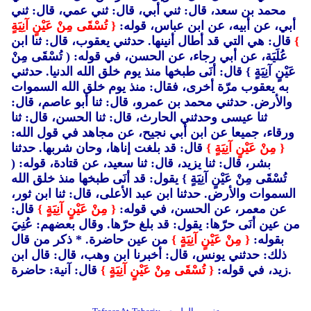
محمد بن سعد، قال: ثني أبي، قال: ثني عمي، قال: ثني
أبي، عن أبيه، عن ابن عباس، قوله:
{ تُسْقَى مِنْ عَيْنٍ آنِيَةٍ
}
قال: هي التي قد أطال أنينها. حدثني يعقوب، قال: ثنا ابن
عُلَيَة، عن أبي رجاء، عن الحسن، في قوله: ( تُسْقَى مِنْ
عَيْنٍ آنِيَةٍ }
قال: أنَى طبخها منذ يوم خلق الله الدنيا. حدثني
به يعقوب مرّة أخرى، فقال: منذ يوم خلق الله السموات
والأرض. حدثني محمد بن عمرو، قال: ثنا أبو عاصم، قال:
ثنا عيسى وحدثني الحارث، قال: ثنا الحسن، قال: ثنا
ورقاء، جميعا عن ابن أبي نجيح، عن مجاهد في قول الله:
{ مِنْ عَيْنٍ آنِيَةٍ }
قال: قد بلغت إناها، وحان شربها. حدثنا
بشر، قال: ثنا يزيد، قال: ثنا سعيد، عن قتادة، قوله: (
تُسْقَى مِنْ عَيْنٍ آنِيَةٍ }
يقول: قد أنَى طبخها منذ خلق الله
السموات والأرض. حدثنا ابن عبد الأعلى، قال: ثنا ابن ثور،
عن معمر، عن الحسن، في قوله:
{ مِنْ عَيْنٍ آنِيَةٍ }
قال:
من عين أنَى حرّها: يقول: قد بلغ حرّها. وقال بعضهم: عُنِيَ
بقوله:
{ مِنْ عَيْنٍ آنِيَةٍ }
من عين حاضرة. * ذكر من قال
ذلك: حدثني يونس، قال: أخبرنا ابن وهب، قال: قال ابن
قال: آنية: حاضرة.
زيد، في قوله:
{ تُسْقَى مِنْ عَيْنٍ آنِيَةٍ }