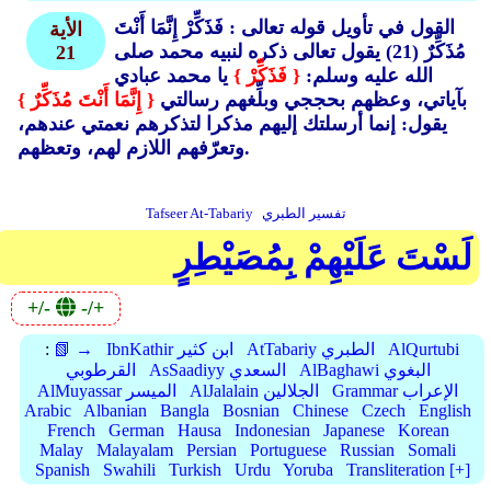
القول في تأويل قوله تعالى : فَذَكِّرْ إِنَّمَا أَنْتَ
الأية
مُذَكِّرٌ (21)
يقول تعالى ذكره لنبيه محمد صلى
21
الله عليه وسلم:
{ فَذَكِّرْ }
يا محمد عبادي
بآياتي، وعظهم بحججي وبلِّغهم رسالتي
{ إِنَّمَا أَنْتَ مُذَكِّرٌ }
يقول: إنما أرسلتك إليهم مذكرا لتذكرهم نعمتي عندهم،
وتعرّفهم اللازم لهم، وتعظهم.
تفسير الطبري
Tafseer At-Tabariy
لَسْتَ عَلَيْهِمْ بِمُصَيْطِرٍ
+/-
-/+
AlQurtubi
AtTabariy الطبري
IbnKathir ابن كثير
📗 →
:
AlBaghawi البغوي
AsSaadiyy السعدي
القرطوبي
Grammar الإعراب
AlJalalain الجلالين
AlMuyassar الميسر
Arabic
Albanian
Bangla
Bosnian
Chinese
Czech
English
French
German
Hausa
Indonesian
Japanese
Korean
Malay
Malayalam
Persian
Portuguese
Russian
Somali
Spanish
Swahili
Turkish
Urdu
Yoruba
Transliteration [+]