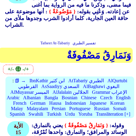
فيما مضى، وذكرنا ما فيه من الرواية بما أغنى
عن إعادته. وَعُنِي بقوله:
{ مَوْضُوعَةٌ }
: أنها موضوعة على
حافة العين الجارية، كلما أرادوا الشرب وجدوها ملأى من
الشراب.
تفسير الطبري
Tafseer At-Tabariy
وَنَمَارِقُ مَصْفُوفَةٌ
+/-
-/+
AlQurtubi
AtTabariy الطبري
IbnKathir ابن كثير
📗 →
:
AlBaghawi البغوي
AsSaadiyy السعدي
القرطوبي
Grammar الإعراب
AlJalalain الجلالين
AlMuyassar الميسر
Arabic
Albanian
Bangla
Bosnian
Chinese
Czech
English
French
German
Hausa
Indonesian
Japanese
Korean
Malay
Malayalam
Persian
Portuguese
Russian
Somali
Spanish
Swahili
Turkish
Urdu
Yoruba
Transliteration [+]
وقوله:
{ وَنَمَارِقُ مَصْفُوفَةٌ }
يعني بالنمارق:
الأية
الوسائد والمرافق؛ والنمارق: واحدها نُمْرُقة،
15