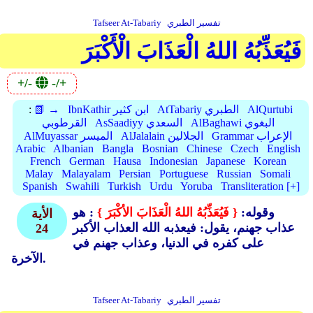
تفسير الطبري
Tafseer At-Tabariy
فَيُعَذِّبُهُ اللهُ الْعَذَابَ الْأَكْبَرَ
+/-
-/+
AlQurtubi
AtTabariy الطبري
IbnKathir ابن كثير
📗 →
:
AlBaghawi البغوي
AsSaadiyy السعدي
القرطوبي
Grammar الإعراب
AlJalalain الجلالين
AlMuyassar الميسر
Arabic
Albanian
Bangla
Bosnian
Chinese
Czech
English
French
German
Hausa
Indonesian
Japanese
Korean
Malay
Malayalam
Persian
Portuguese
Russian
Somali
Spanish
Swahili
Turkish
Urdu
Yoruba
Transliteration [+]
وقوله:
{ فَيُعَذِّبُهُ اللهُ الْعَذَابَ الأكْبَرَ }
: هو
الأية
عذاب جهنم، يقول: فيعذبه الله العذاب الأكبر
24
على كفره في الدنيا، وعذاب جهنم في
الآخرة.
تفسير الطبري
Tafseer At-Tabariy