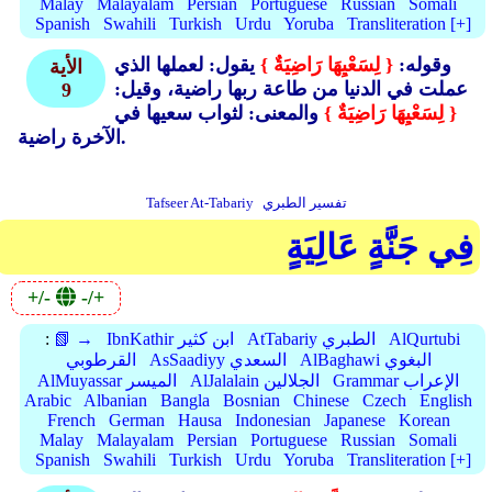
Malay
Malayalam
Persian
Portuguese
Russian
Somali
Spanish
Swahili
Turkish
Urdu
Yoruba
Transliteration [+]
وقوله:
{ لِسَعْيِهَا رَاضِيَةٌ }
يقول: لعملها الذي
الأية
عملت في الدنيا من طاعة ربها راضية، وقيل:
9
{ لِسَعْيِهَا رَاضِيَةٌ }
والمعنى: لثواب سعيها في
الآخرة راضية.
تفسير الطبري
Tafseer At-Tabariy
فِي جَنَّةٍ عَالِيَةٍ
+/-
-/+
AlQurtubi
AtTabariy الطبري
IbnKathir ابن كثير
📗 →
:
AlBaghawi البغوي
AsSaadiyy السعدي
القرطوبي
Grammar الإعراب
AlJalalain الجلالين
AlMuyassar الميسر
Arabic
Albanian
Bangla
Bosnian
Chinese
Czech
English
French
German
Hausa
Indonesian
Japanese
Korean
Malay
Malayalam
Persian
Portuguese
Russian
Somali
Spanish
Swahili
Turkish
Urdu
Yoruba
Transliteration [+]