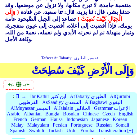
منتصبة جامدة، لا تبرح مكانها، ولا تزول عن موضعها. وقد
حدثنا بشر، قال: ثنا يزيد، قال: ثنا سعيد، عن قتادة
{ وَإِلَى
الْجِبَالِ كَيْفَ نُصِبَتْ }
تصاعد إلى الجبل الصَّيخود عامة
يومك، فإذا أفضيت إلى أعلاه، أفضيت إلى عيون متفجرة،
وثمار متهدلة ثم لم تحرثه الأيدي ولم تعمله، نعمة من الله،
وبُلغة الأجل.
تفسير الطبري
Tafseer At-Tabariy
وَإِلَى الْأَرْضِ كَيْفَ سُطِحَتْ
+/-
-/+
AlQurtubi
AtTabariy الطبري
IbnKathir ابن كثير
📗 →
:
AlBaghawi البغوي
AsSaadiyy السعدي
القرطوبي
Grammar الإعراب
AlJalalain الجلالين
AlMuyassar الميسر
Arabic
Albanian
Bangla
Bosnian
Chinese
Czech
English
French
German
Hausa
Indonesian
Japanese
Korean
Malay
Malayalam
Persian
Portuguese
Russian
Somali
Spanish
Swahili
Turkish
Urdu
Yoruba
Transliteration [+]