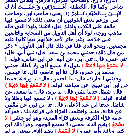
الدرع: دارع، ولصاحب الفرس: فارس، ولقائل الشعر
شاعر، وكما قال الحُطيئة: أغَـــــرَرْتَنِي وَزَعَمْــــتَ أنَّ كَ
لابِـــنٌ بِـــالصَّيْفِ تَـــامِرْ (1)
يعني: صاحب لبن، وصاحب
تمر. وزعم بعض الكوفيين أن معنى ذلك: لا تسمع فيها
حالفة على الكذب ولذلك قيل: لاغية؛ ولهذا الذي قاله
مذهب ووجه، لولا أن أهل التأويل من الصحابة والتابعين
على خلافه، وغير جائز لأحد خلافهم فيما كانوا عليه
مجمعين. وبنحو الذي قلنا في ذلك قال أهل التأويل. * ذكر
من قال ذلك: حدثني محمد بن سعد، قال: ثني أبي، قال:
ثني عمي، قال: ثني أبي، عن أبيه، عن ابن عباس، قوله:
{
لا تَسْمَعُ فِيهَا لاغِيَةً }
يقول: لا تسمع أذًى ولا باطلا. حدثني
محمد بن عمرو، قال: ثنا أبو عاصم، قال: ثنا عيسى،
وحدثني الحارث، قال: ثنا الحسن، قال: ثنا ورقاء، جميعا
عن ابن أبي نجيح، عن مجاهد، قوله:
{ لا تَسْمَعُ فِيهَا لاغِيَةً }
قال: شتمًا. حدثنا بشر، قال: ثنا يزيد، قال: ثنا سعيد، عن
قتادة، قوله:
{ لا تَسْمَعُ فِيهَا لاغِيَةً }
: لا تسمع فيها باطلا ولا
شاتمًا. حدثنا ابن عبد الأعلى، قال: ثنا ابن ثور، عن مَعْمَر،
عن قتادة، مثله. واختلفت القرّاء في قراءة ذلك، فقرأته
عامة قرّاء الكوفة وبعض قرّاء المدينة وهو أبو جعفر
{ لا
تَسْمَعُ }
بفتح التاء، بمعنى: لا تسمع الوجوه. وقرأ ذلك ابن
كثير ونافع وأبو عمرو
{ لا تُسْمَعُ }
بضم التاء، بمعنى ما لم