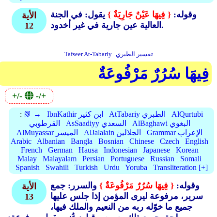
وقوله:
{ فِيهَا عَيْنٌ جَارِيَةٌ }
يقول: في الجنة
الأية
العالية عين جارية في غير أخدود.
12
تفسير الطبري
Tafseer At-Tabariy
فِيهَا سُرُرٌ مَرْفُوعَةٌ
+/-
-/+
AlQurtubi
AtTabariy الطبري
IbnKathir ابن كثير
📗 →
:
AlBaghawi البغوي
AsSaadiyy السعدي
القرطوبي
Grammar الإعراب
AlJalalain الجلالين
AlMuyassar الميسر
Arabic
Albanian
Bangla
Bosnian
Chinese
Czech
English
French
German
Hausa
Indonesian
Japanese
Korean
Malay
Malayalam
Persian
Portuguese
Russian
Somali
Spanish
Swahili
Turkish
Urdu
Yoruba
Transliteration [+]
وقوله:
{ فِيهَا سُرُرٌ مَرْفُوعَةٌ }
والسرر: جمع
الأية
سرير، مرفوعة ليرى المؤمن إذا جلس عليها
13
جميع ما خوّله ربه من النعيم والملك فيها،