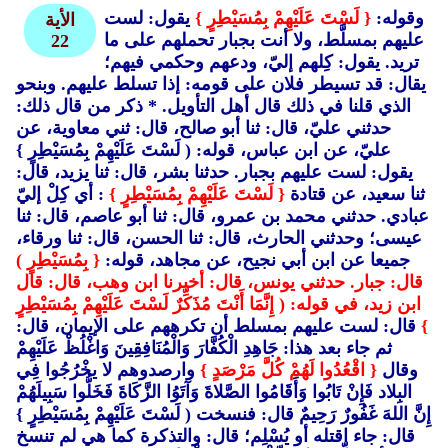
وقوله:
{ لَسْتَ عَلَيْهِمْ بِمُسَيْطِرٍ }
يقول: لست
الأية
عليهم بمسلَّط، ولا أنت بجبار تحملهم على ما
22
تريد. يقول: كِلهم إليّ، ودعهم وحكمي فيهم؛
يقال: قد تسيطر فلان على قومه: إذا تسلط عليهم. وبنحو
الذي قلنا في ذلك قال أهل التأويل. * ذكر من قال ذلك:
حدثني عليّ، قال: ثنا أبو صالح، قال: ثني معاوية، عن
عليّ، عن ابن عباس، قوله: ( لَسْتَ عَلَيْهِمْ بِمُسَيْطِرٍ }
يقول: لست عليهم بجبار. حدثنا بشر، قال: ثنا يزيد، قال:
ثنا سعيد، عن قتادة
{ لَسْتَ عَلَيْهِمْ بِمُسَيْطِرٍ }
: أي كِلْ إليّ
عبادي. حدثني محمد بن عمرو، قال: ثنا أبو عاصم، قال: ثنا
عيسى؛ وحدثني الحارث، قال: ثنا الحسن، قال: ثنا ورقاء،
جميعا عن ابن أبي نجيح، عن مجاهد، قوله:
{ بِمُسَيْطِرٍ )
قال: جبار. حدثني يونس، قال: أخبرنا ابن وهب، قال: قال
ابن زيد، في قوله: ( إِنَّمَا أَنْتَ مُذَكِّرٌ لَسْتَ عَلَيْهِمْ بِمُسَيْطِرٍ
}
قال: لست عليهم بمسلط أن تكرههم على الإيمان، قال:
ثم جاء بعد هذا: جَاهِدِ الْكُفَّارَ وَالْمُنَافِقِينَ وَاغْلُظْ عَلَيْهِمْ
وقال
{ اقْعُدُوا لَهُمْ كُلَّ مَرْصَدٍ }
وارصدوهم لا يخْرُجُوا فِي
البِلاد فَإِنْ تَابُوا وَأَقَامُوا الصَّلاةَ وَآتَوُا الزَّكَاةَ فَخَلُّوا سَبِيلَهُمْ
إِنَّ اللهَ غَفُورٌ رَحِيمٌ قال: فنسخت ( لَسْتَ عَلَيْهِمْ بِمُسَيْطِرٍ }
قال: جاء اقتله أو يُسْلِم؛ قال: والتذكرة كما هي لم تنسخ