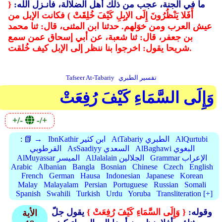
ما في الجنة، عجب من ذلك أهل الضلالة، فأنـزل الله:
{
أَفَلا يَنْظُرُونَ إِلَى الإبِلِ كَيْفَ خُلِقَتْ ) فكانت الإبل من
عيش العرب ومن خوَلهم. حدثنا ابن المثنى، قال: ثنا محمد
بن جعفر، قال: ثنا شعبة، عن أبي إسحاق عمن سمع
شريحا يقول: اخرجوا بنا ننظر إلى الإبل كيف خُلقت.
تفسير الطبري
Tafseer At-Tabariy
وَإِلَى السَّمَاءِ كَيْفَ رُفِعَتْ
+/-
-/+
AlQurtubi
AtTabariy الطبري
IbnKathir ابن كثير
📗 →
:
AlBaghawi البغوي
AsSaadiyy السعدي
القرطوبي
Grammar الإعراب
AlJalalain الجلالين
AlMuyassar الميسر
Arabic
Albanian
Bangla
Bosnian
Chinese
Czech
English
French
German
Hausa
Indonesian
Japanese
Korean
Malay
Malayalam
Persian
Portuguese
Russian
Somali
Spanish
Swahili
Turkish
Urdu
Yoruba
Transliteration [+]
وقوله:
{ وَإِلَى السَّمَاءِ كَيْفَ رُفِعَتْ }
يقول جلّ
الأية