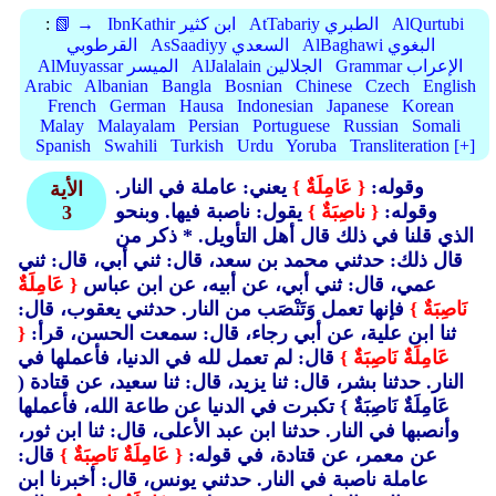
AlQurtubi
AtTabariy الطبري
IbnKathir ابن كثير
📗 →
:
AlBaghawi البغوي
AsSaadiyy السعدي
القرطوبي
Grammar الإعراب
AlJalalain الجلالين
AlMuyassar الميسر
Arabic
Albanian
Bangla
Bosnian
Chinese
Czech
English
French
German
Hausa
Indonesian
Japanese
Korean
Malay
Malayalam
Persian
Portuguese
Russian
Somali
Spanish
Swahili
Turkish
Urdu
Yoruba
Transliteration [+]
وقوله:
{ عَامِلَةٌ }
يعني: عاملة في النار.
الأية
وقوله:
{ ناصِبَةٌ }
يقول: ناصبة فيها. وبنحو
3
الذي قلنا في ذلك قال أهل التأويل. * ذكر من
قال ذلك: حدثني محمد بن سعد، قال: ثني أبي، قال: ثني
عمي، قال: ثني أبي، عن أبيه، عن ابن عباس
{ عَامِلَةٌ
نَاصِبَةٌ }
فإنها تعمل وَتَنْصَب من النار. حدثني يعقوب، قال:
ثنا ابن علية، عن أبي رجاء، قال: سمعت الحسن، قرأ:
{
عَامِلَةٌ نَاصِبَةٌ }
قال: لم تعمل لله في الدنيا، فأعملها في
النار. حدثنا بشر، قال: ثنا يزيد، قال: ثنا سعيد، عن قتادة (
عَامِلَةٌ نَاصِبَةٌ }
تكبرت في الدنيا عن طاعة الله، فأعملها
وأنصبها في النار. حدثنا ابن عبد الأعلى، قال: ثنا ابن ثور،
عن معمر، عن قتادة، في قوله:
{ عَامِلَةٌ نَاصِبَةٌ }
قال:
عاملة ناصبة في النار. حدثني يونس، قال: أخبرنا ابن