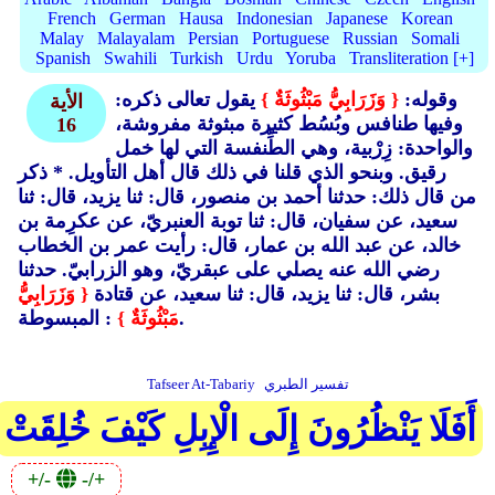
French
German
Hausa
Indonesian
Japanese
Korean
Malay
Malayalam
Persian
Portuguese
Russian
Somali
Spanish
Swahili
Turkish
Urdu
Yoruba
Transliteration [+]
وقوله:
{ وَزَرَابِيُّ مَبْثُوثَةٌ }
يقول تعالى ذكره:
الأية
وفيها طنافس وبُسُط كثيرة مبثوثة مفروشة،
16
والواحدة: زِرْبية، وهي الطِّنفسة التي لها خمل
رقيق. وبنحو الذي قلنا في ذلك قال أهل التأويل. * ذكر
من قال ذلك: حدثنا أحمد بن منصور، قال: ثنا يزيد، قال: ثنا
سعيد، عن سفيان، قال: ثنا توبة العنبريّ، عن عكرِمة بن
خالد، عن عبد الله بن عمار، قال: رأيت عمر بن الخطاب
رضي الله عنه يصلي على عبقريّ، وهو الزرابيّ. حدثنا
بشر، قال: ثنا يزيد، قال: ثنا سعيد، عن قتادة
{ وَزَرَابِيُّ
: المبسوطة.
مَبْثُوثَةٌ }
تفسير الطبري
Tafseer At-Tabariy
أَفَلَا يَنْظُرُونَ إِلَى الْإِبِلِ كَيْفَ خُلِقَتْ
+/-
-/+