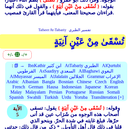
الوجوه. وقرأ ذلك أبو عمرو
{ تُصْلَى }
بضم التاء اعتبارًا
بقوله:
{ تُسْقَى مِنْ عَيْنٍ آنِيَةٍ }
، والقول في ذلك أنهما
قراءتان صحيحتا المعنى، فبأيتهما قرأ القارئ فمصيب.
تفسير الطبري
Tafseer At-Tabariy
تُسْقَىٰ مِنْ عَيْنٍ آنِيَةٍ
+/-
-/+
AlQurtubi
AtTabariy الطبري
IbnKathir ابن كثير
📗 →
:
AlBaghawi البغوي
AsSaadiyy السعدي
القرطوبي
Grammar الإعراب
AlJalalain الجلالين
AlMuyassar الميسر
Arabic
Albanian
Bangla
Bosnian
Chinese
Czech
English
French
German
Hausa
Indonesian
Japanese
Korean
Malay
Malayalam
Persian
Portuguese
Russian
Somali
Spanish
Swahili
Turkish
Urdu
Yoruba
Transliteration [+]
وقوله:
{ تُسْقَى مِنْ عَيْنٍ آنِيَةٍ }
يقول: تسقى
الأية
أصحاب هذه الوجوه من شَرَاب عين قد أنى
5
حرّها، فبلغ غايته في شدة الحرّ. وبنحو الذي
قلنا في ذلك قال أهل التأويل. * ذكر من قال ذلك: حدثني