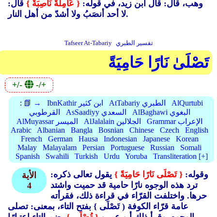
وهب، قال: قال ابن زيد، في قوله:
{ عَامِلَةٌ نَاصِبَةٌ }
قال:
لا أحد أنصَبُ ولا أشدّ من أهل النار.
تفسير الطبري
Tafseer At-Tabariy
تَصْلَىٰ نَارًا حَامِيَةً
+/-
-/+
AlQurtubi
AtTabariy الطبري
IbnKathir ابن كثير
📗 →
:
AlBaghawi البغوي
AsSaadiyy السعدي
القرطوبي
Grammar الإعراب
AlJalalain الجلالين
AlMuyassar الميسر
Arabic
Albanian
Bangla
Bosnian
Chinese
Czech
English
French
German
Hausa
Indonesian
Japanese
Korean
Malay
Malayalam
Persian
Portuguese
Russian
Somali
Spanish
Swahili
Turkish
Urdu
Yoruba
Transliteration [+]
وقوله:
{ تَصْلَى نَارًا حَامِيَةً }
يقول تعالى ذكره:
الأية
ترد هذه الوجوه نارًا حامية قد حميت واشتد
4
حرها. واختلفت القرّاء في قراءة ذلك، فقرأته
عامة قرّاء الكوفة ( تَصْلَى }
بفتح التاء، بمعنى: تصلى