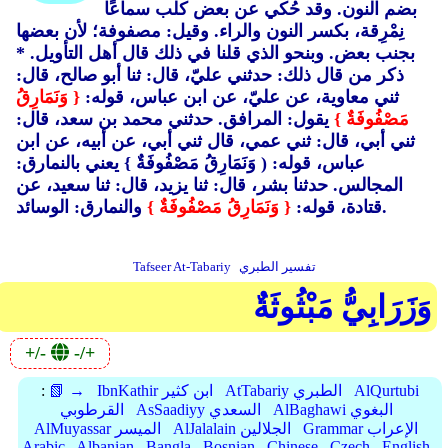
بضم النون. وقد حُكي عن بعض كلب سماعًا
نِمْرِقة، بكسر النون والراء. وقيل: مصفوفة؛ لأن بعضها
بجنب بعض. وبنحو الذي قلنا في ذلك قال أهل التأويل. *
ذكر من قال ذلك: حدثني عليّ، قال: ثنا أبو صالح، قال:
ثني معاوية، عن عليّ، عن ابن عباس، قوله:
{ وَنَمَارِقُ
مَصْفُوفَةٌ }
يقول: المرافق. حدثني محمد بن سعد، قال:
ثني أبي، قال: ثني عمي، قال ثني أبي، عن أبيه، عن ابن
عباس، قوله: ( وَنَمَارِقُ مَصْفُوفَةٌ }
يعني بالنمارق:
المجالس. حدثنا بشر، قال: ثنا يزيد، قال: ثنا سعيد، عن
والنمارق: الوسائد.
قتادة، قوله:
{ وَنَمَارِقُ مَصْفُوفَةٌ }
تفسير الطبري
Tafseer At-Tabariy
وَزَرَابِيُّ مَبْثُوثَةٌ
+/-
-/+
AlQurtubi
AtTabariy الطبري
IbnKathir ابن كثير
📗 →
:
AlBaghawi البغوي
AsSaadiyy السعدي
القرطوبي
Grammar الإعراب
AlJalalain الجلالين
AlMuyassar الميسر
Arabic
Albanian
Bangla
Bosnian
Chinese
Czech
English