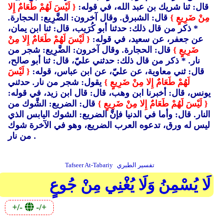
قال: ثنا شريك بن عبد الله، في قوله:
{ لَيْسَ لَهُمْ طَعَامٌ إِلا
مِنْ ضَرِيعٍ }
قال: الشبرق. وقال آخرون: الضَّرِيع: الحجارة.
* ذكر من قال ذلك: حدثنا أبو كُرَيب، قال: ثنا ابن يمان،
عن جعفر، عن سعيد، في قوله:
{ لَيْسَ لَهُمْ طَعَامٌ إِلا مِنْ
ضَرِيعٍ }
قال: الحجارة. وقال آخرون: الضَّرِيع: شجر من
نار. * ذكر من قال ذلك: حدثني عليّ، قال: ثنا أبو صالح،
قال: ثني معاوية، عن عليّ، عن ابن عباس، قوله:
{ لَيْسَ
لَهُمْ طَعَامٌ إِلا مِنْ ضَرِيعٍ }
يقول: شجر من نار. حدثني
يونس، قال: أخبرنا ابن وهب، قال: قال ابن زيد، في قوله:
{ لَيْسَ لَهُمْ طَعَامٌ إِلا مِنْ ضَرِيعٍ }
قال: الضريع: الشَّوك من
النار. قال: وأما في الدنيا فإنَّ الضريع: الشوك اليابس الذي
ليس له ورق، تدعوه العرب الضريع، وهو في الآخرة شوك
من نار .
تفسير الطبري
Tafseer At-Tabariy
لَا يُسْمِنُ وَلَا يُغْنِي مِنْ جُوعٍ
+/-
-/+