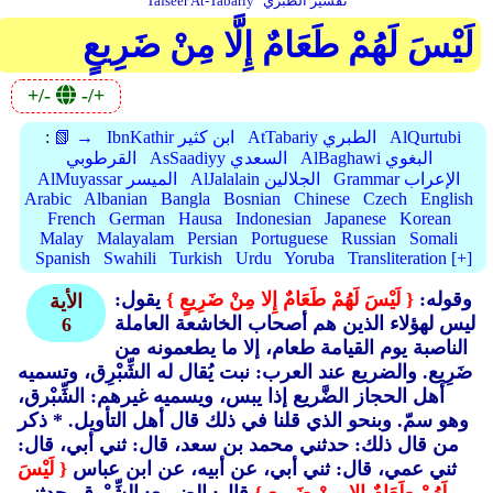
تفسير الطبري
Tafseer At-Tabariy
لَيْسَ لَهُمْ طَعَامٌ إِلَّا مِنْ ضَرِيعٍ
+/-
-/+
AlQurtubi
AtTabariy الطبري
IbnKathir ابن كثير
📗 →
:
AlBaghawi البغوي
AsSaadiyy السعدي
القرطوبي
Grammar الإعراب
AlJalalain الجلالين
AlMuyassar الميسر
Arabic
Albanian
Bangla
Bosnian
Chinese
Czech
English
French
German
Hausa
Indonesian
Japanese
Korean
Malay
Malayalam
Persian
Portuguese
Russian
Somali
Spanish
Swahili
Turkish
Urdu
Yoruba
Transliteration [+]
وقوله:
{ لَيْسَ لَهُمْ طَعَامٌ إِلا مِنْ ضَرِيعٍ }
يقول:
الأية
ليس لهؤلاء الذين هم أصحاب الخاشعة العاملة
6
الناصبة يوم القيامة طعام، إلا ما يطعمونه من
ضَرِيع. والضريع عند العرب: نبت يُقال له الشِّبْرِق، وتسميه
أهل الحجاز الضَّريع إذا يبس، ويسميه غيرهم: الشِّبْرق،
وهو سمّ. وبنحو الذي قلنا في ذلك قال أهل التأويل. * ذكر
من قال ذلك: حدثني محمد بن سعد، قال: ثني أبي، قال:
ثني عمي، قال: ثني أبي، عن أبيه، عن ابن عباس
{ لَيْسَ