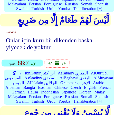
Malayalam
Persian
Portuguese
Russian
Somali
Spanish
Swahili
Turkish
Urdu
Yoruba
Transliteration [+]
لَّيْسَ لَهُمْ طَعَامٌ إِلَّا مِن ضَرِيعٍ
Turkish
Onlar için kuru bir dikenden baska
yiyecek de yoktur.
88:7
+/-
-/+
الأية
Ayah
AlQurtubi
AtTabariy الطبري
IbnKathir ابن كثير
📗 →
:
AlMuyassar
AlBaghawi البغوي
AsSaadiyy السعدي
القرطوبي
Arabic
Grammar الإعراب
AlJalalain الجلالين
الميسر
Albanian
Bangla
Bosnian
Chinese
Czech
English
French
German
Hausa
Indonesian
Japanese
Korean
Malay
Malayalam
Persian
Portuguese
Russian
Somali
Spanish
Swahili
Turkish
Urdu
Yoruba
Transliteration [+]
لَّا يُسْمِنُ وَلَا يُغْنِي مِن جُوعٍ