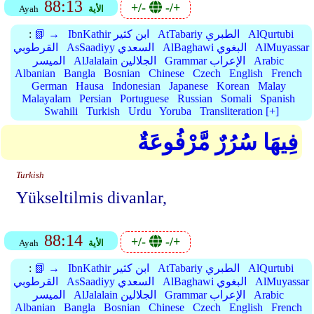
88:13
+/-
-/+
الأية
Ayah
AlQurtubi
AtTabariy الطبري
IbnKathir ابن كثير
📗 →
:
AlMuyassar
AlBaghawi البغوي
AsSaadiyy السعدي
القرطوبي
Arabic
Grammar الإعراب
AlJalalain الجلالين
الميسر
Albanian
Bangla
Bosnian
Chinese
Czech
English
French
German
Hausa
Indonesian
Japanese
Korean
Malay
Malayalam
Persian
Portuguese
Russian
Somali
Spanish
Swahili
Turkish
Urdu
Yoruba
Transliteration [+]
فِيهَا سُرُرٌ مَّرْفُوعَةٌ
Turkish
Yükseltilmis divanlar,
88:14
+/-
-/+
الأية
Ayah
AlQurtubi
AtTabariy الطبري
IbnKathir ابن كثير
📗 →
:
AlMuyassar
AlBaghawi البغوي
AsSaadiyy السعدي
القرطوبي
Arabic
Grammar الإعراب
AlJalalain الجلالين
الميسر
Albanian
Bangla
Bosnian
Chinese
Czech
English
French