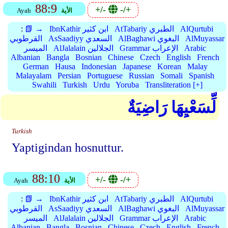
88:9
+/-
-/+
الأية
Ayah
AlQurtubi
AtTabariy الطبري
IbnKathir ابن كثير
📗 →
:
AlMuyassar
AlBaghawi البغوي
AsSaadiyy السعدي
القرطوبي
Arabic
Grammar الإعراب
AlJalalain الجلالين
الميسر
Albanian
Bangla
Bosnian
Chinese
Czech
English
French
German
Hausa
Indonesian
Japanese
Korean
Malay
Malayalam
Persian
Portuguese
Russian
Somali
Spanish
Swahili
Turkish
Urdu
Yoruba
Transliteration [+]
لِّسَعْيِهَا رَاضِيَةٌ
Turkish
Yaptigindan hosnuttur.
88:10
+/-
-/+
الأية
Ayah
AlQurtubi
AtTabariy الطبري
IbnKathir ابن كثير
📗 →
:
AlMuyassar
AlBaghawi البغوي
AsSaadiyy السعدي
القرطوبي
Arabic
Grammar الإعراب
AlJalalain الجلالين
الميسر
Albanian
Bangla
Bosnian
Chinese
Czech
English
French