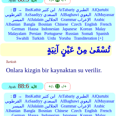
+/-
-/+
الأية
Ayah
AlQurtubi
AtTabariy الطبري
IbnKathir ابن كثير
📗 →
:
AlMuyassar
AlBaghawi البغوي
AsSaadiyy السعدي
القرطوبي
Arabic
Grammar الإعراب
AlJalalain الجلالين
الميسر
Albanian
Bangla
Bosnian
Chinese
Czech
English
French
German
Hausa
Indonesian
Japanese
Korean
Malay
Malayalam
Persian
Portuguese
Russian
Somali
Spanish
Swahili
Turkish
Urdu
Yoruba
Transliteration [+]
تُسْقَىٰ مِنْ عَيْنٍ آنِيَةٍ
Turkish
Onlara kizgin bir kaynaktan su verilir.
88:6
+/-
-/+
الأية
Ayah
AlQurtubi
AtTabariy الطبري
IbnKathir ابن كثير
📗 →
:
AlMuyassar
AlBaghawi البغوي
AsSaadiyy السعدي
القرطوبي
Arabic
Grammar الإعراب
AlJalalain الجلالين
الميسر
Albanian
Bangla
Bosnian
Chinese
Czech
English
French
German
Hausa
Indonesian
Japanese
Korean
Malay