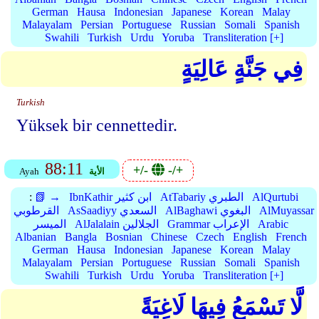
German
Hausa
Indonesian
Japanese
Korean
Malay
Malayalam
Persian
Portuguese
Russian
Somali
Spanish
Swahili
Turkish
Urdu
Yoruba
Transliteration [+]
فِي جَنَّةٍ عَالِيَةٍ
Turkish
Yüksek bir cennettedir.
88:11
+/-
-/+
الأية
Ayah
AlQurtubi
AtTabariy الطبري
IbnKathir ابن كثير
📗 →
:
AlMuyassar
AlBaghawi البغوي
AsSaadiyy السعدي
القرطوبي
Arabic
Grammar الإعراب
AlJalalain الجلالين
الميسر
Albanian
Bangla
Bosnian
Chinese
Czech
English
French
German
Hausa
Indonesian
Japanese
Korean
Malay
Malayalam
Persian
Portuguese
Russian
Somali
Spanish
Swahili
Turkish
Urdu
Yoruba
Transliteration [+]
لَّا تَسْمَعُ فِيهَا لَاغِيَةً