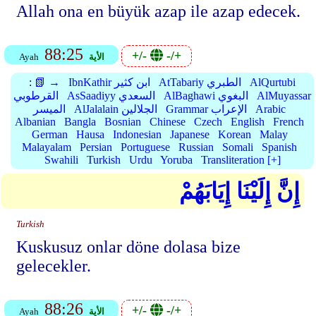
Allah ona en büyük azap ile azap edecek.
88:25
+/-
-/+
الأية
Ayah
AlQurtubi
AtTabariy الطبري
IbnKathir ابن كثير
📗 →
:
AlMuyassar
AlBaghawi البغوي
AsSaadiyy السعدي
القرطوبي
Arabic
Grammar الإعراب
AlJalalain الجلالين
الميسر
Albanian
Bangla
Bosnian
Chinese
Czech
English
French
German
Hausa
Indonesian
Japanese
Korean
Malay
Malayalam
Persian
Portuguese
Russian
Somali
Spanish
Swahili
Turkish
Urdu
Yoruba
Transliteration [+]
إِنَّ إِلَيْنَا إِيَابَهُمْ
Turkish
Kuskusuz onlar döne dolasa bize
gelecekler.
88:26
+/-
-/+
الأية
Ayah