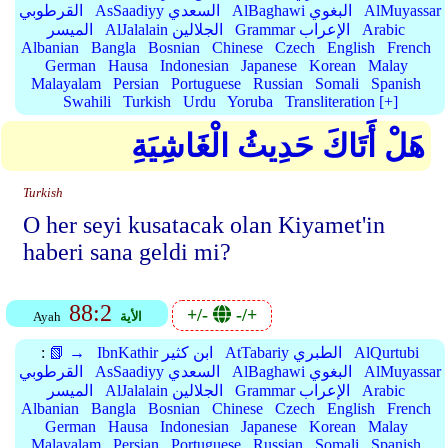
AlMuyassar
AlBaghawi البغوي
AsSaadiyy السعدي
القرطوبي
Arabic
Grammar الإعراب
AlJalalain الجلالين
الميسر
Albanian
Bangla
Bosnian
Chinese
Czech
English
French
German
Hausa
Indonesian
Japanese
Korean
Malay
Malayalam
Persian
Portuguese
Russian
Somali
Spanish
Swahili
Turkish
Urdu
Yoruba
Transliteration [+]
هَلْ أَتَاكَ حَدِيثُ الْغَاشِيَةِ
Turkish
O her seyi kusatacak olan Kiyamet'in
haberi sana geldi mi?
88:2
+/-
-/+
الأية
Ayah
AlQurtubi
AtTabariy الطبري
IbnKathir ابن كثير
📗 →
:
AlMuyassar
AlBaghawi البغوي
AsSaadiyy السعدي
القرطوبي
Arabic
Grammar الإعراب
AlJalalain الجلالين
الميسر
Albanian
Bangla
Bosnian
Chinese
Czech
English
French
German
Hausa
Indonesian
Japanese
Korean
Malay
Malayalam
Persian
Portuguese
Russian
Somali
Spanish