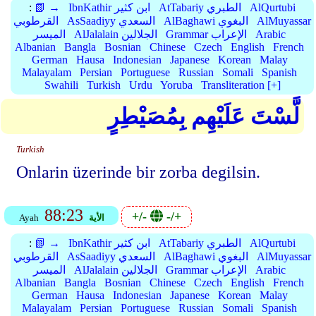
AlQurtubi
AtTabariy الطبري
IbnKathir ابن كثير
📗 →
:
AlMuyassar
AlBaghawi البغوي
AsSaadiyy السعدي
القرطوبي
Arabic
Grammar الإعراب
AlJalalain الجلالين
الميسر
Albanian
Bangla
Bosnian
Chinese
Czech
English
French
German
Hausa
Indonesian
Japanese
Korean
Malay
Malayalam
Persian
Portuguese
Russian
Somali
Spanish
Swahili
Turkish
Urdu
Yoruba
Transliteration [+]
لَّسْتَ عَلَيْهِم بِمُصَيْطِرٍ
Turkish
Onlarin üzerinde bir zorba degilsin.
88:23
+/-
-/+
الأية
Ayah
AlQurtubi
AtTabariy الطبري
IbnKathir ابن كثير
📗 →
:
AlMuyassar
AlBaghawi البغوي
AsSaadiyy السعدي
القرطوبي
Arabic
Grammar الإعراب
AlJalalain الجلالين
الميسر
Albanian
Bangla
Bosnian
Chinese
Czech
English
French
German
Hausa
Indonesian
Japanese
Korean
Malay
Malayalam
Persian
Portuguese
Russian
Somali
Spanish