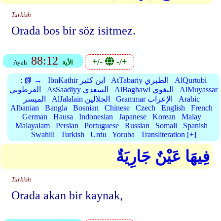
Turkish
Orada bos bir söz isitmez.
88:12
+/-
-/+
الأية
Ayah
AlQurtubi
AtTabariy الطبري
IbnKathir ابن كثير
📗 →
:
AlMuyassar
AlBaghawi البغوي
AsSaadiyy السعدي
القرطوبي
Arabic
Grammar الإعراب
AlJalalain الجلالين
الميسر
Albanian
Bangla
Bosnian
Chinese
Czech
English
French
German
Hausa
Indonesian
Japanese
Korean
Malay
Malayalam
Persian
Portuguese
Russian
Somali
Spanish
Swahili
Turkish
Urdu
Yoruba
Transliteration [+]
فِيهَا عَيْنٌ جَارِيَةٌ
Turkish
Orada akan bir kaynak,