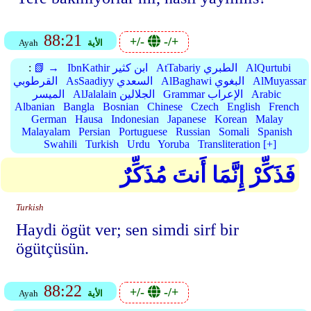
88:21
+/-
-/+
الأية
Ayah
AlQurtubi
AtTabariy الطبري
IbnKathir ابن كثير
📗 →
:
AlMuyassar
AlBaghawi البغوي
AsSaadiyy السعدي
القرطوبي
Arabic
Grammar الإعراب
AlJalalain الجلالين
الميسر
Albanian
Bangla
Bosnian
Chinese
Czech
English
French
German
Hausa
Indonesian
Japanese
Korean
Malay
Malayalam
Persian
Portuguese
Russian
Somali
Spanish
Swahili
Turkish
Urdu
Yoruba
Transliteration [+]
فَذَكِّرْ إِنَّمَا أَنتَ مُذَكِّرٌ
Turkish
Haydi ögüt ver; sen simdi sirf bir
ögütçüsün.
88:22
+/-
-/+
الأية
Ayah