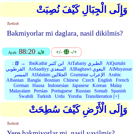
وَإِلَى الْجِبَالِ كَيْفَ نُصِبَتْ
Turkish
Bakmiyorlar mi daglara, nasil dikilmis?
88:20
+/-
-/+
الأية
Ayah
AlQurtubi
AtTabariy الطبري
IbnKathir ابن كثير
📗 →
:
AlMuyassar
AlBaghawi البغوي
AsSaadiyy السعدي
القرطوبي
Arabic
Grammar الإعراب
AlJalalain الجلالين
الميسر
Albanian
Bangla
Bosnian
Chinese
Czech
English
French
German
Hausa
Indonesian
Japanese
Korean
Malay
Malayalam
Persian
Portuguese
Russian
Somali
Spanish
Swahili
Turkish
Urdu
Yoruba
Transliteration [+]
وَإِلَى الْأَرْضِ كَيْفَ سُطِحَتْ
Turkish
Yere bakmiyorlar mi, nasil yayilmis?