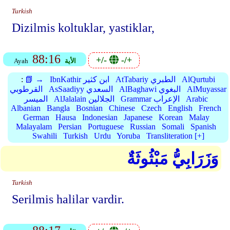
Turkish
Dizilmis koltuklar, yastiklar,
88:16
+/-
-/+
الأية
Ayah
AlQurtubi
AtTabariy الطبري
IbnKathir ابن كثير
📗 →
:
AlMuyassar
AlBaghawi البغوي
AsSaadiyy السعدي
القرطوبي
Arabic
Grammar الإعراب
AlJalalain الجلالين
الميسر
Albanian
Bangla
Bosnian
Chinese
Czech
English
French
German
Hausa
Indonesian
Japanese
Korean
Malay
Malayalam
Persian
Portuguese
Russian
Somali
Spanish
Swahili
Turkish
Urdu
Yoruba
Transliteration [+]
وَزَرَابِيُّ مَبْثُوثَةٌ
Turkish
Serilmis halilar vardir.