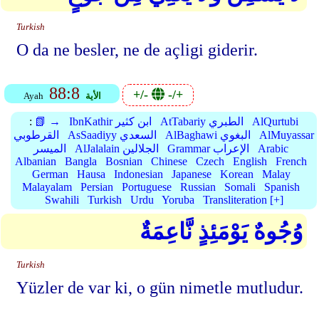
Turkish
O da ne besler, ne de açligi giderir.
88:8
+/-
-/+
الأية
Ayah
AlQurtubi
AtTabariy الطبري
IbnKathir ابن كثير
📗 →
:
AlMuyassar
AlBaghawi البغوي
AsSaadiyy السعدي
القرطوبي
Arabic
Grammar الإعراب
AlJalalain الجلالين
الميسر
Albanian
Bangla
Bosnian
Chinese
Czech
English
French
German
Hausa
Indonesian
Japanese
Korean
Malay
Malayalam
Persian
Portuguese
Russian
Somali
Spanish
Swahili
Turkish
Urdu
Yoruba
Transliteration [+]
وُجُوهٌ يَوْمَئِذٍ نَّاعِمَةٌ
Turkish
Yüzler de var ki, o gün nimetle mutludur.