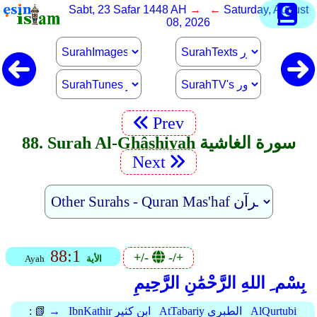
Sabt, 23 Safar 1448 AH
→ ←
Saturday, August
08, 2026
Prev
88. Surah Al-Ghâshiyah سورة الغاشية
Next
88:1
+/-
-/+
الأية
Ayah
بِسْم ِ اللهِ الرَّحْمَٰنِ الرَّحِيمِ
AlQurtubi
AtTabariy الطبري
IbnKathir ابن كثير
📗 →
: