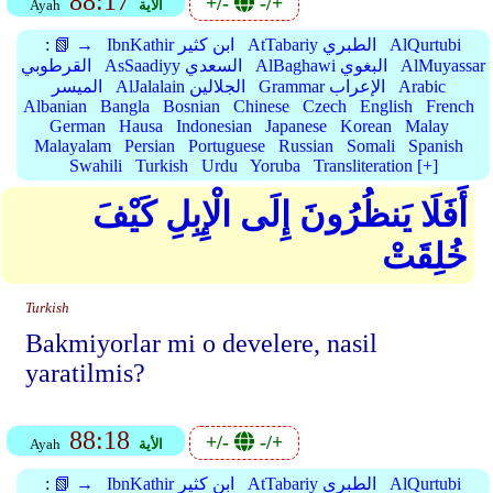
88:17
+/-
-/+
الأية
Ayah
AlQurtubi
AtTabariy الطبري
IbnKathir ابن كثير
📗 →
:
AlMuyassar
AlBaghawi البغوي
AsSaadiyy السعدي
القرطوبي
Arabic
Grammar الإعراب
AlJalalain الجلالين
الميسر
Albanian
Bangla
Bosnian
Chinese
Czech
English
French
German
Hausa
Indonesian
Japanese
Korean
Malay
Malayalam
Persian
Portuguese
Russian
Somali
Spanish
Swahili
Turkish
Urdu
Yoruba
Transliteration [+]
أَفَلَا يَنظُرُونَ إِلَى الْإِبِلِ كَيْفَ
خُلِقَتْ
Turkish
Bakmiyorlar mi o develere, nasil
yaratilmis?
88:18
+/-
-/+
الأية
Ayah
AlQurtubi
AtTabariy الطبري
IbnKathir ابن كثير
📗 →
: