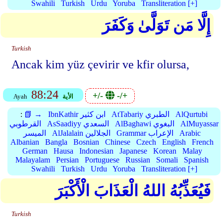
Swahili
Turkish
Urdu
Yoruba
Transliteration [+]
إِلَّا مَن تَوَلَّىٰ وَكَفَرَ
Turkish
Ancak kim yüz çevirir ve kfir olursa,
88:24
+/-
-/+
الأية
Ayah
AlQurtubi
AtTabariy الطبري
IbnKathir ابن كثير
📗 →
:
AlMuyassar
AlBaghawi البغوي
AsSaadiyy السعدي
القرطوبي
Arabic
Grammar الإعراب
AlJalalain الجلالين
الميسر
Albanian
Bangla
Bosnian
Chinese
Czech
English
French
German
Hausa
Indonesian
Japanese
Korean
Malay
Malayalam
Persian
Portuguese
Russian
Somali
Spanish
Swahili
Turkish
Urdu
Yoruba
Transliteration [+]
فَيُعَذِّبُهُ اللهُ الْعَذَابَ الْأَكْبَرَ
Turkish