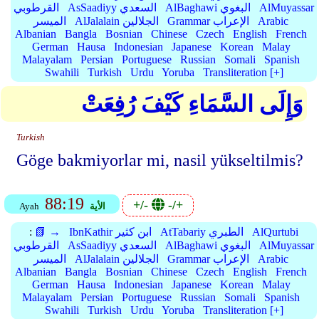
AlMuyassar
AlBaghawi البغوي
AsSaadiyy السعدي
القرطوبي
Arabic
Grammar الإعراب
AlJalalain الجلالين
الميسر
Albanian
Bangla
Bosnian
Chinese
Czech
English
French
German
Hausa
Indonesian
Japanese
Korean
Malay
Malayalam
Persian
Portuguese
Russian
Somali
Spanish
Swahili
Turkish
Urdu
Yoruba
Transliteration [+]
وَإِلَى السَّمَاءِ كَيْفَ رُفِعَتْ
Turkish
Göge bakmiyorlar mi, nasil yükseltilmis?
88:19
+/-
-/+
الأية
Ayah
AlQurtubi
AtTabariy الطبري
IbnKathir ابن كثير
📗 →
:
AlMuyassar
AlBaghawi البغوي
AsSaadiyy السعدي
القرطوبي
Arabic
Grammar الإعراب
AlJalalain الجلالين
الميسر
Albanian
Bangla
Bosnian
Chinese
Czech
English
French
German
Hausa
Indonesian
Japanese
Korean
Malay
Malayalam
Persian
Portuguese
Russian
Somali
Spanish
Swahili
Turkish
Urdu
Yoruba
Transliteration [+]