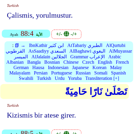
Turkish
Çalismis, yorulmustur.
88:4
+/-
-/+
الأية
Ayah
AlQurtubi
AtTabariy الطبري
IbnKathir ابن كثير
📗 →
:
AlMuyassar
AlBaghawi البغوي
AsSaadiyy السعدي
القرطوبي
Arabic
Grammar الإعراب
AlJalalain الجلالين
الميسر
Albanian
Bangla
Bosnian
Chinese
Czech
English
French
German
Hausa
Indonesian
Japanese
Korean
Malay
Malayalam
Persian
Portuguese
Russian
Somali
Spanish
Swahili
Turkish
Urdu
Yoruba
Transliteration [+]
تَصْلَىٰ نَارًا حَامِيَةً
Turkish
Kizismis bir atese girer.
88:5