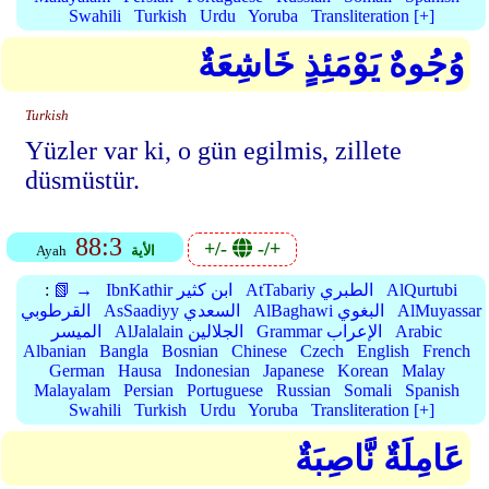
Swahili
Turkish
Urdu
Yoruba
Transliteration [+]
وُجُوهٌ يَوْمَئِذٍ خَاشِعَةٌ
Turkish
Yüzler var ki, o gün egilmis, zillete
düsmüstür.
88:3
+/-
-/+
الأية
Ayah
AlQurtubi
AtTabariy الطبري
IbnKathir ابن كثير
📗 →
:
AlMuyassar
AlBaghawi البغوي
AsSaadiyy السعدي
القرطوبي
Arabic
Grammar الإعراب
AlJalalain الجلالين
الميسر
Albanian
Bangla
Bosnian
Chinese
Czech
English
French
German
Hausa
Indonesian
Japanese
Korean
Malay
Malayalam
Persian
Portuguese
Russian
Somali
Spanish
Swahili
Turkish
Urdu
Yoruba
Transliteration [+]
عَامِلَةٌ نَّاصِبَةٌ