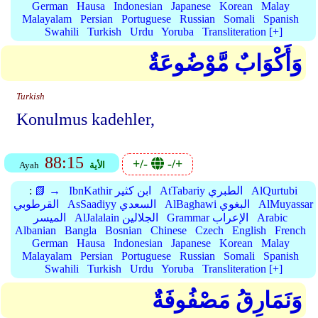
German
Hausa
Indonesian
Japanese
Korean
Malay
Malayalam
Persian
Portuguese
Russian
Somali
Spanish
Swahili
Turkish
Urdu
Yoruba
Transliteration [+]
وَأَكْوَابٌ مَّوْضُوعَةٌ
Turkish
Konulmus kadehler,
88:15
+/-
-/+
الأية
Ayah
AlQurtubi
AtTabariy الطبري
IbnKathir ابن كثير
📗 →
:
AlMuyassar
AlBaghawi البغوي
AsSaadiyy السعدي
القرطوبي
Arabic
Grammar الإعراب
AlJalalain الجلالين
الميسر
Albanian
Bangla
Bosnian
Chinese
Czech
English
French
German
Hausa
Indonesian
Japanese
Korean
Malay
Malayalam
Persian
Portuguese
Russian
Somali
Spanish
Swahili
Turkish
Urdu
Yoruba
Transliteration [+]
وَنَمَارِقُ مَصْفُوفَةٌ