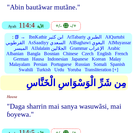
"Abin bautãwar mutãne."
114:4
+/-
-/+
الأية
Ayah
AlQurtubi
AtTabariy الطبري
IbnKathir ابن كثير
📗 →
:
AlMuyassar
AlBaghawi البغوي
AsSaadiyy السعدي
القرطوبي
Arabic
Grammar الإعراب
AlJalalain الجلالين
الميسر
Albanian
Bangla
Bosnian
Chinese
Czech
English
French
German
Hausa
Indonesian
Japanese
Korean
Malay
Malayalam
Persian
Portuguese
Russian
Somali
Spanish
Swahili
Turkish
Urdu
Yoruba
Transliteration [+]
مِن شَرِّ الْوَسْوَاسِ الْخَنَّاسِ
Hausa
"Daga sharrin mai sanya wasuwãsi, mai
ɓoyewa."
114:5