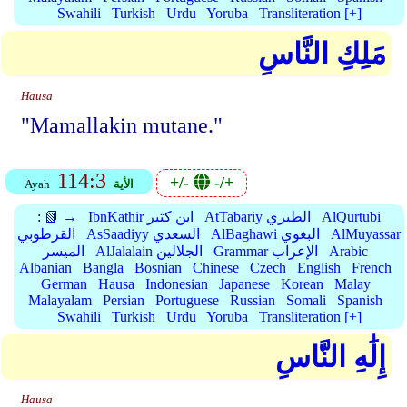
Swahili
Turkish
Urdu
Yoruba
Transliteration [+]
مَلِكِ النَّاسِ
Hausa
"Mamallakin mutane."
114:3
+/-
-/+
الأية
Ayah
AlQurtubi
AtTabariy الطبري
IbnKathir ابن كثير
📗 →
:
AlMuyassar
AlBaghawi البغوي
AsSaadiyy السعدي
القرطوبي
Arabic
Grammar الإعراب
AlJalalain الجلالين
الميسر
Albanian
Bangla
Bosnian
Chinese
Czech
English
French
German
Hausa
Indonesian
Japanese
Korean
Malay
Malayalam
Persian
Portuguese
Russian
Somali
Spanish
Swahili
Turkish
Urdu
Yoruba
Transliteration [+]
إِلَٰهِ النَّاسِ
Hausa