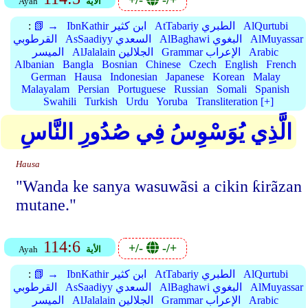
+/-
-/+
الأية
Ayah
AlQurtubi
AtTabariy الطبري
IbnKathir ابن كثير
📗 →
:
AlMuyassar
AlBaghawi البغوي
AsSaadiyy السعدي
القرطوبي
Arabic
Grammar الإعراب
AlJalalain الجلالين
الميسر
Albanian
Bangla
Bosnian
Chinese
Czech
English
French
German
Hausa
Indonesian
Japanese
Korean
Malay
Malayalam
Persian
Portuguese
Russian
Somali
Spanish
Swahili
Turkish
Urdu
Yoruba
Transliteration [+]
الَّذِي يُوَسْوِسُ فِي صُدُورِ النَّاسِ
Hausa
"Wanda ke sanya wasuwãsi a cikin ƙirãzan
mutane."
114:6
+/-
-/+
الأية
Ayah
AlQurtubi
AtTabariy الطبري
IbnKathir ابن كثير
📗 →
:
AlMuyassar
AlBaghawi البغوي
AsSaadiyy السعدي
القرطوبي
Arabic
Grammar الإعراب
AlJalalain الجلالين
الميسر