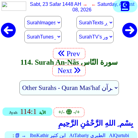
Sabt, 23 Safar 1448 AH
→ ←
Saturday, August
08, 2026
Prev
114. Surah An-Nâs سورة النّاس
Next
114:1
+/-
-/+
الأية
Ayah
بِسْم ِ اللهِ الرَّحْمَٰنِ الرَّحِيمِ
AlQurtubi
AtTabariy الطبري
IbnKathir ابن كثير
📗 →
: