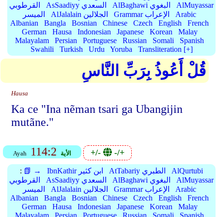
AlMuyassar
AlBaghawi البغوي
AsSaadiyy السعدي
القرطوبي
Arabic
Grammar الإعراب
AlJalalain الجلالين
الميسر
Albanian
Bangla
Bosnian
Chinese
Czech
English
French
German
Hausa
Indonesian
Japanese
Korean
Malay
Malayalam
Persian
Portuguese
Russian
Somali
Spanish
Swahili
Turkish
Urdu
Yoruba
Transliteration [+]
قُلْ أَعُوذُ بِرَبِّ النَّاسِ
Hausa
Ka ce "Ina nẽman tsari ga Ubangijin
mutãne."
114:2
+/-
-/+
الأية
Ayah
AlQurtubi
AtTabariy الطبري
IbnKathir ابن كثير
📗 →
:
AlMuyassar
AlBaghawi البغوي
AsSaadiyy السعدي
القرطوبي
Arabic
Grammar الإعراب
AlJalalain الجلالين
الميسر
Albanian
Bangla
Bosnian
Chinese
Czech
English
French
German
Hausa
Indonesian
Japanese
Korean
Malay
Malayalam
Persian
Portuguese
Russian
Somali
Spanish