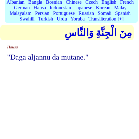
Albanian
Bangla
Bosnian
Chinese
Czech
English
French
German
Hausa
Indonesian
Japanese
Korean
Malay
Malayalam
Persian
Portuguese
Russian
Somali
Spanish
Swahili
Turkish
Urdu
Yoruba
Transliteration [+]
مِنَ الْجِنَّةِ وَالنَّاسِ
Hausa
"Daga aljannu da mutane."