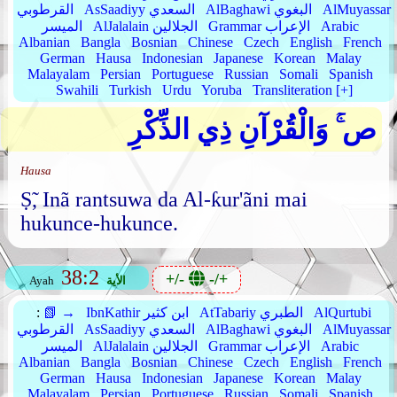
AlMuyassar
AlBaghawi البغوي
AsSaadiyy السعدي
القرطوبي
Arabic
Grammar الإعراب
AlJalalain الجلالين
الميسر
Albanian
Bangla
Bosnian
Chinese
Czech
English
French
German
Hausa
Indonesian
Japanese
Korean
Malay
Malayalam
Persian
Portuguese
Russian
Somali
Spanish
Swahili
Turkish
Urdu
Yoruba
Transliteration [+]
ص ۚ وَالْقُرْآنِ ذِي الذِّكْرِ
Hausa
Ṣ̃, Inã rantsuwa da Al-ƙur'ãni mai
hukunce-hukunce.
38:2
+/-
-/+
الأية
Ayah
AlQurtubi
AtTabariy الطبري
IbnKathir ابن كثير
📗 →
:
AlMuyassar
AlBaghawi البغوي
AsSaadiyy السعدي
القرطوبي
Arabic
Grammar الإعراب
AlJalalain الجلالين
الميسر
Albanian
Bangla
Bosnian
Chinese
Czech
English
French
German
Hausa
Indonesian
Japanese
Korean
Malay
Malayalam
Persian
Portuguese
Russian
Somali
Spanish