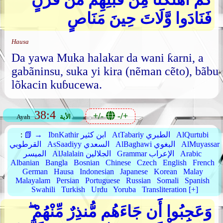
فَنَادَوا وَّلَاتَ حِينَ مَنَاصٍ
Hausa
Da yawa Muka halakar da wani ƙarni, a
gabãninsu, suka yi kira (nẽman cẽto), bãbu
lõkacin kuɓucewa.
38:4
+/-
-/+
الأية
Ayah
AlQurtubi
AtTabariy الطبري
IbnKathir ابن كثير
📗 →
:
AlMuyassar
AlBaghawi البغوي
AsSaadiyy السعدي
القرطوبي
Arabic
Grammar الإعراب
AlJalalain الجلالين
الميسر
Albanian
Bangla
Bosnian
Chinese
Czech
English
French
German
Hausa
Indonesian
Japanese
Korean
Malay
Malayalam
Persian
Portuguese
Russian
Somali
Spanish
Swahili
Turkish
Urdu
Yoruba
Transliteration [+]
وَعَجِبُوا أَن جَاءَهُم مُّنذِرٌ مِّنْهُمْ ۖ