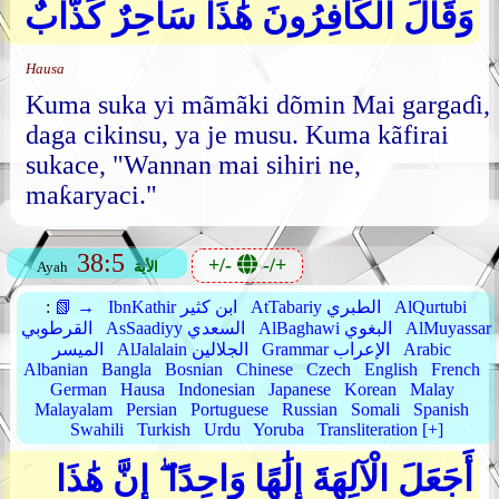
وَقَالَ الْكَافِرُونَ هَٰذَا سَاحِرٌ كَذَّابٌ
Hausa
Kuma suka yi mãmãki dõmin Mai gargaɗi,
daga cikinsu, ya je musu. Kuma kãfirai
sukace, "Wannan mai sihiri ne,
maƙaryaci."
38:5
+/-
-/+
الأية
Ayah
AlQurtubi
AtTabariy الطبري
IbnKathir ابن كثير
📗 →
:
AlMuyassar
AlBaghawi البغوي
AsSaadiyy السعدي
القرطوبي
Arabic
Grammar الإعراب
AlJalalain الجلالين
الميسر
Albanian
Bangla
Bosnian
Chinese
Czech
English
French
German
Hausa
Indonesian
Japanese
Korean
Malay
Malayalam
Persian
Portuguese
Russian
Somali
Spanish
Swahili
Turkish
Urdu
Yoruba
Transliteration [+]
أَجَعَلَ الْآلِهَةَ إِلَٰهًا وَاحِدًا ۖ إِنَّ هَٰذَا