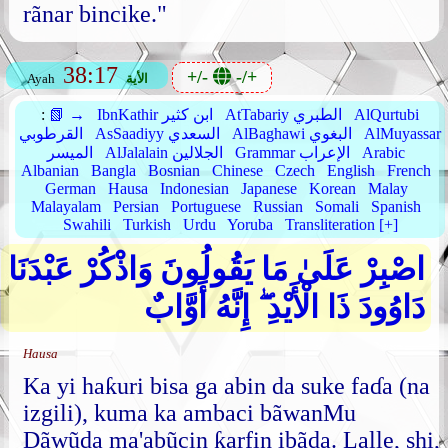
rãnar bincike."
38:17
+/-
-/+
الأية
Ayah
AlQurtubi
AtTabariy الطبري
IbnKathir ابن كثير
📗 →
:
AlMuyassar
AlBaghawi البغوي
AsSaadiyy السعدي
القرطوبي
Arabic
Grammar الإعراب
AlJalalain الجلالين
الميسر
Albanian
Bangla
Bosnian
Chinese
Czech
English
French
German
Hausa
Indonesian
Japanese
Korean
Malay
Malayalam
Persian
Portuguese
Russian
Somali
Spanish
Swahili
Turkish
Urdu
Yoruba
Transliteration [+]
اصْبِرْ عَلَىٰ مَا يَقُولُونَ وَاذْكُرْ عَبْدَنَا
دَاوُودَ ذَا الْأَيْدِ ۖ إِنَّهُ أَوَّابٌ
Hausa
Ka yi haƙuri bisa ga abin da suke faɗa (na
izgili), kuma ka ambaci bãwanMu
Dãwũda ma'abũcin ƙarfin ibãda. Lalle, shi,