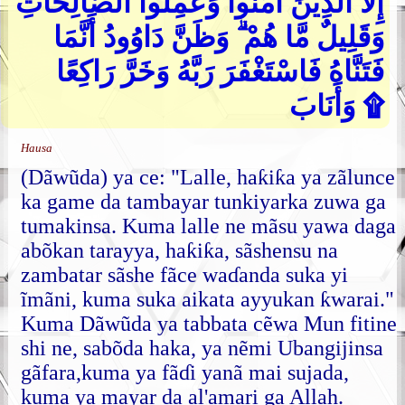
إِلَّا الَّذِينَ آمَنُوا وَعَمِلُوا الصَّالِحَاتِ
وَقَلِيلٌ مَّا هُمْ ۗ وَظَنَّ دَاوُودُ أَنَّمَا
فَتَنَّاهُ فَاسْتَغْفَرَ رَبَّهُ وَخَرَّ رَاكِعًا
وَأَنَابَ ۩
Hausa
(Dãwũda) ya ce: "Lalle, haƙiƙa ya zãlunce
ka game da tambayar tunkiyarka zuwa ga
tumakinsa. Kuma lalle ne mãsu yawa daga
abõkan tarayya, haƙiƙa, sãshensu na
zambatar sãshe fãce waɗanda suka yi
ĩmãni, kuma suka aikata ayyukan ƙwarai."
Kuma Dãwũda ya tabbata cẽwa Mun fitine
shi ne, sabõda haka, ya nẽmi Ubangijinsa
gãfara,kuma ya fãɗi yanã mai sujada,
kuma ya mayar da al'amari ga Allah.