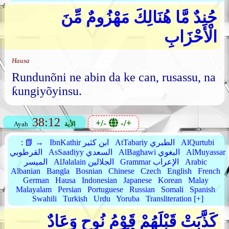
جُندٌ مَّا هُنَالِكَ مَهْزُومٌ مِّنَ
الْأَحْزَابِ
Hausa
Rundunõni ne abin da ke can, rusassu, na
ƙungiyõyinsu.
38:12
+/-
-/+
الأية
Ayah
AlQurtubi
AtTabariy الطبري
IbnKathir ابن كثير
📗 →
:
AlMuyassar
AlBaghawi البغوي
AsSaadiyy السعدي
القرطوبي
Arabic
Grammar الإعراب
AlJalalain الجلالين
الميسر
Albanian
Bangla
Bosnian
Chinese
Czech
English
French
German
Hausa
Indonesian
Japanese
Korean
Malay
Malayalam
Persian
Portuguese
Russian
Somali
Spanish
Swahili
Turkish
Urdu
Yoruba
Transliteration [+]
كَذَّبَتْ قَبْلَهُمْ قَوْمُ نُوحٍ وَعَادٌ