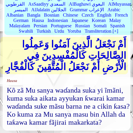
AlMuyassar
AlBaghawi البغوي
AsSaadiyy السعدي
القرطوبي
Arabic
Grammar الإعراب
AlJalalain الجلالين
الميسر
Albanian
Bangla
Bosnian
Chinese
Czech
English
French
German
Hausa
Indonesian
Japanese
Korean
Malay
Malayalam
Persian
Portuguese
Russian
Somali
Spanish
Swahili
Turkish
Urdu
Yoruba
Transliteration [+]
أَمْ نَجْعَلُ الَّذِينَ آمَنُوا وَعَمِلُوا
الصَّالِحَاتِ كَالْمُفْسِدِينَ فِي
الْأَرْضِ أَمْ نَجْعَلُ الْمُتَّقِينَ كَالْفُجَّارِ
Hausa
Kõ zã Mu sanya waɗanda suka yi ĩmãni,
kuma suka aikata ayyukan ƙwarai kamar
waɗanda suke mãsu barna ne a cikin ƙasa?
Ko kuma za Mu sanya masu bin Allah da
taƙawa kamar fãjirai makarkata?