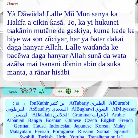
Hausa
Yã Dãwũda! Lalle Mũ Mun sanya ka
Halĩfa a cikin ƙasã. To, ka yi hukunci
tsakãnin mutãne da gaskiya, kuma kada ka
biye wa son zũciyar, har ya ɓatar dakai
daga hanyar Allah. Lalle waɗanda ke
ɓacẽwa daga hanyar Allah sunã da wata
azãba mai tsanani dõmin abin da suka
manta, a rãnar hisãbi
38:27
+/-
-/+
الأية
Ayah
AlQurtubi
AtTabariy الطبري
IbnKathir ابن كثير
📗 →
:
AlMuyassar
AlBaghawi البغوي
AsSaadiyy السعدي
القرطوبي
Arabic
Grammar الإعراب
AlJalalain الجلالين
الميسر
Albanian
Bangla
Bosnian
Chinese
Czech
English
French
German
Hausa
Indonesian
Japanese
Korean
Malay
Malayalam
Persian
Portuguese
Russian
Somali
Spanish
Swahili
Turkish
Urdu
Yoruba
Transliteration [+]