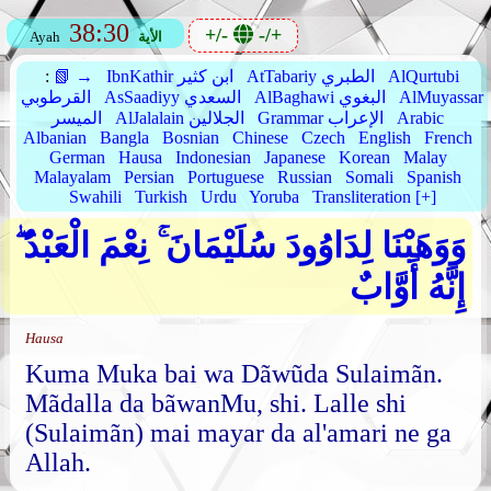
38:30
+/-
-/+
الأية
Ayah
AlQurtubi
AtTabariy الطبري
IbnKathir ابن كثير
📗 →
:
AlMuyassar
AlBaghawi البغوي
AsSaadiyy السعدي
القرطوبي
Arabic
Grammar الإعراب
AlJalalain الجلالين
الميسر
Albanian
Bangla
Bosnian
Chinese
Czech
English
French
German
Hausa
Indonesian
Japanese
Korean
Malay
Malayalam
Persian
Portuguese
Russian
Somali
Spanish
Swahili
Turkish
Urdu
Yoruba
Transliteration [+]
وَوَهَبْنَا لِدَاوُودَ سُلَيْمَانَ ۚ نِعْمَ الْعَبْدُ ۖ
إِنَّهُ أَوَّابٌ
Hausa
Kuma Muka bai wa Dãwũda Sulaimãn.
Mãdalla da bãwanMu, shi. Lalle shi
(Sulaimãn) mai mayar da al'amari ne ga
Allah.