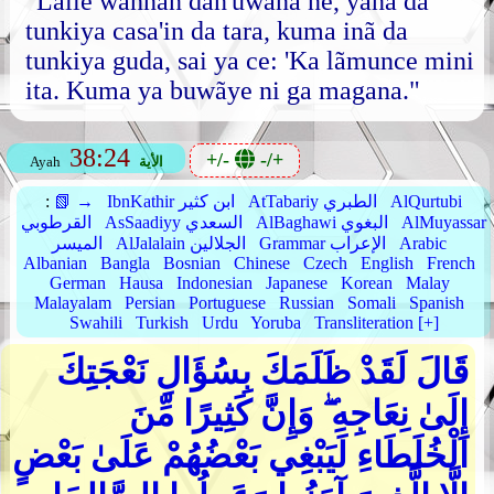
"Lalle wannan dan'uwãna ne, yanã da
tunkiya casa'in da tara, kuma inã da
tunkiya guda, sai ya ce: 'Ka lãmunce mini
ita. Kuma ya buwãye ni ga magana."
38:24
+/-
-/+
الأية
Ayah
AlQurtubi
AtTabariy الطبري
IbnKathir ابن كثير
📗 →
:
AlMuyassar
AlBaghawi البغوي
AsSaadiyy السعدي
القرطوبي
Arabic
Grammar الإعراب
AlJalalain الجلالين
الميسر
Albanian
Bangla
Bosnian
Chinese
Czech
English
French
German
Hausa
Indonesian
Japanese
Korean
Malay
Malayalam
Persian
Portuguese
Russian
Somali
Spanish
Swahili
Turkish
Urdu
Yoruba
Transliteration [+]
قَالَ لَقَدْ ظَلَمَكَ بِسُؤَالِ نَعْجَتِكَ
إِلَىٰ نِعَاجِهِ ۖ وَإِنَّ كَثِيرًا مِّنَ
الْخُلَطَاءِ لَيَبْغِي بَعْضُهُمْ عَلَىٰ بَعْضٍ