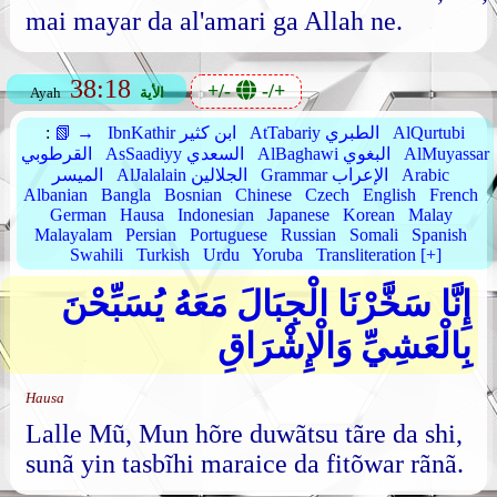
mai mayar da al'amari ga Allah ne.
38:18
+/-
-/+
الأية
Ayah
AlQurtubi
AtTabariy الطبري
IbnKathir ابن كثير
📗 →
:
AlMuyassar
AlBaghawi البغوي
AsSaadiyy السعدي
القرطوبي
Arabic
Grammar الإعراب
AlJalalain الجلالين
الميسر
Albanian
Bangla
Bosnian
Chinese
Czech
English
French
German
Hausa
Indonesian
Japanese
Korean
Malay
Malayalam
Persian
Portuguese
Russian
Somali
Spanish
Swahili
Turkish
Urdu
Yoruba
Transliteration [+]
إِنَّا سَخَّرْنَا الْجِبَالَ مَعَهُ يُسَبِّحْنَ
بِالْعَشِيِّ وَالْإِشْرَاقِ
Hausa
Lalle Mũ, Mun hõre duwãtsu tãre da shi,
sunã yin tasbĩhi maraice da fitõwar rãnã.