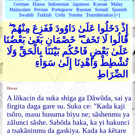
German
Hausa
Indonesian
Japanese
Korean
Malay
Malayalam
Persian
Portuguese
Russian
Somali
Spanish
Swahili
Turkish
Urdu
Yoruba
Transliteration [+]
إِذْ دَخَلُوا عَلَىٰ دَاوُودَ فَفَزِعَ مِنْهُمْ ۖ
قَالُوا لَا تَخَفْ ۖ خَصْمَانِ بَغَىٰ بَعْضُنَا
عَلَىٰ بَعْضٍ فَاحْكُم بَيْنَنَا بِالْحَقِّ وَلَا
تُشْطِطْ وَاهْدِنَا إِلَىٰ سَوَاءِ
الصِّرَاطِ
Hausa
A lõkacin da suka shiga ga Dãwũda, sai ya
firgita daga gare su. Suka ce: "Kada kaji
tsõro, masu husuma biyu ne; sãshenmu ya
zãlunci sãshe. Sabõda haka, ka yi hakunci
a tsakãninmu da gaskiya. Kada ka ƙẽtare