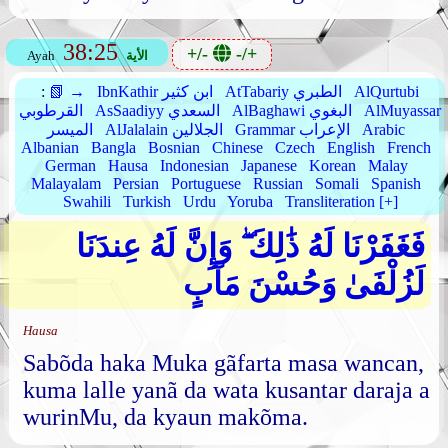
38:25
+/-
-/+
الأية
Ayah
AlQurtubi
AtTabariy الطبري
IbnKathir ابن كثير
📗 →
:
AlMuyassar
AlBaghawi البغوي
AsSaadiyy السعدي
القرطوبي
Arabic
Grammar الإعراب
AlJalalain الجلالين
الميسر
Albanian
Bangla
Bosnian
Chinese
Czech
English
French
German
Hausa
Indonesian
Japanese
Korean
Malay
Malayalam
Persian
Portuguese
Russian
Somali
Spanish
Swahili
Turkish
Urdu
Yoruba
Transliteration [+]
فَغَفَرْنَا لَهُ ذَٰلِكَ ۖ وَإِنَّ لَهُ عِندَنَا
لَزُلْفَىٰ وَحُسْنَ مَآبٍ
Hausa
Sabõda haka Muka gãfarta masa wancan,
kuma lalle yanã da wata kusantar daraja a
wurinMu, da kyaun makõma.