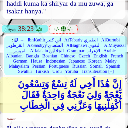
haddi kuma ka shiryar da mu zuwa, ga
tsakar hanya."
38:23
+/-
-/+
الأية
Ayah
AlQurtubi
AtTabariy الطبري
IbnKathir ابن كثير
📗 →
:
AlMuyassar
AlBaghawi البغوي
AsSaadiyy السعدي
القرطوبي
Arabic
Grammar الإعراب
AlJalalain الجلالين
الميسر
Albanian
Bangla
Bosnian
Chinese
Czech
English
French
German
Hausa
Indonesian
Japanese
Korean
Malay
Malayalam
Persian
Portuguese
Russian
Somali
Spanish
Swahili
Turkish
Urdu
Yoruba
Transliteration [+]
إِنَّ هَٰذَا أَخِي لَهُ تِسْعٌ وَتِسْعُونَ
نَعْجَةً وَلِيَ نَعْجَةٌ وَاحِدَةٌ فَقَالَ
أَكْفِلْنِيهَا وَعَزَّنِي فِي الْخِطَابِ
Hausa