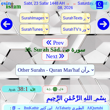
Sabt, 23 Safar 1448 AH
→ ←
Saturday, August
08, 2026
Prev
38. Surah Sâd. سورة ص
Next
38:1
+/-
-/+
الأية
Ayah
بِسْم ِ اللهِ الرَّحْمَٰنِ الرَّحِيمِ
AlQurtubi
AtTabariy الطبري
IbnKathir ابن كثير
📗 →
: