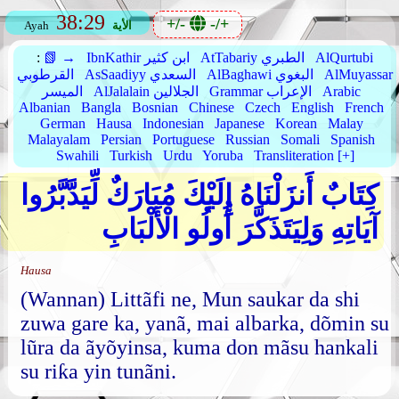
38:29
+/-
-/+
الأية
Ayah
AlQurtubi
AtTabariy الطبري
IbnKathir ابن كثير
📗 →
:
AlMuyassar
AlBaghawi البغوي
AsSaadiyy السعدي
القرطوبي
Arabic
Grammar الإعراب
AlJalalain الجلالين
الميسر
Albanian
Bangla
Bosnian
Chinese
Czech
English
French
German
Hausa
Indonesian
Japanese
Korean
Malay
Malayalam
Persian
Portuguese
Russian
Somali
Spanish
Swahili
Turkish
Urdu
Yoruba
Transliteration [+]
كِتَابٌ أَنزَلْنَاهُ إِلَيْكَ مُبَارَكٌ لِّيَدَّبَّرُوا
آيَاتِهِ وَلِيَتَذَكَّرَ أُولُو الْأَلْبَابِ
Hausa
(Wannan) Littãfi ne, Mun saukar da shi
zuwa gare ka, yanã, mai albarka, dõmin su
lũra da ãyõyinsa, kuma don mãsu hankali
su riƙa yin tunãni.