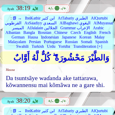
38:19
+/-
-/+
الأية
Ayah
AlQurtubi
AtTabariy الطبري
IbnKathir ابن كثير
📗 →
:
AlMuyassar
AlBaghawi البغوي
AsSaadiyy السعدي
القرطوبي
Arabic
Grammar الإعراب
AlJalalain الجلالين
الميسر
Albanian
Bangla
Bosnian
Chinese
Czech
English
French
German
Hausa
Indonesian
Japanese
Korean
Malay
Malayalam
Persian
Portuguese
Russian
Somali
Spanish
Swahili
Turkish
Urdu
Yoruba
Transliteration [+]
وَالطَّيْرَ مَحْشُورَةً ۖ كُلٌّ لَّهُ أَوَّابٌ
Hausa
Da tsuntsãye waɗanda ake tattarawa,
kõwannensu mai kõmãwa ne a gare shi.
38:20
+/-
-/+
الأية
Ayah
AlQurtubi
AtTabariy الطبري
IbnKathir ابن كثير
📗 →
: