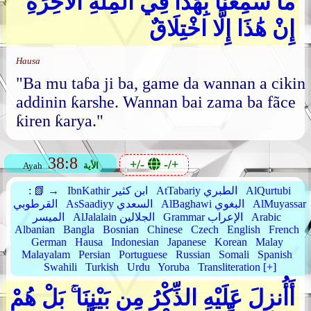
مَا سَمِعْنَا بِهَٰذَا فِي الْمِلَّةِ الْآخِرَةِ
إِنْ هَٰذَا إِلَّا اخْتِلَاقٌ
Hausa
"Ba mu taɓa ji ba, game da wannan a cikin
addinin ƙarshe. Wannan bai zama ba fãce
ƙiren ƙarya."
38:8
+/-
-/+
الأية
Ayah
AlQurtubi
AtTabariy الطبري
IbnKathir ابن كثير
📗 →
:
AlMuyassar
AlBaghawi البغوي
AsSaadiyy السعدي
القرطوبي
Arabic
Grammar الإعراب
AlJalalain الجلالين
الميسر
Albanian
Bangla
Bosnian
Chinese
Czech
English
French
German
Hausa
Indonesian
Japanese
Korean
Malay
Malayalam
Persian
Portuguese
Russian
Somali
Spanish
Swahili
Turkish
Urdu
Yoruba
Transliteration [+]
أَأُنزِلَ عَلَيْهِ الذِّكْرُ مِن بَيْنِنَا ۚ بَلْ هُمْ