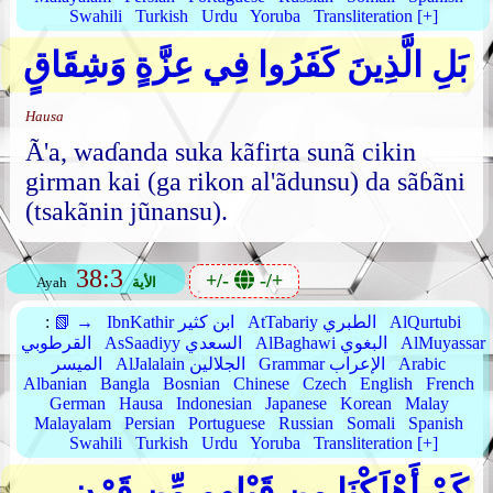
Swahili
Turkish
Urdu
Yoruba
Transliteration [+]
بَلِ الَّذِينَ كَفَرُوا فِي عِزَّةٍ وَشِقَاقٍ
Hausa
Ã'a, waɗanda suka kãfirta sunã cikin
girman kai (ga rikon al'ãdunsu) da sãɓãni
(tsakãnin jũnansu).
38:3
+/-
-/+
الأية
Ayah
AlQurtubi
AtTabariy الطبري
IbnKathir ابن كثير
📗 →
:
AlMuyassar
AlBaghawi البغوي
AsSaadiyy السعدي
القرطوبي
Arabic
Grammar الإعراب
AlJalalain الجلالين
الميسر
Albanian
Bangla
Bosnian
Chinese
Czech
English
French
German
Hausa
Indonesian
Japanese
Korean
Malay
Malayalam
Persian
Portuguese
Russian
Somali
Spanish
Swahili
Turkish
Urdu
Yoruba
Transliteration [+]
كَمْ أَهْلَكْنَا مِن قَبْلِهِم مِّن قَرْنٍ