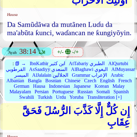
ۚ أُولَٰئِكَ الْأَحْزَابُ
Hausa
Da Samũdãwa da mutãnen Luɗu da
ma'abũta ƙunci, waɗancan ne ƙungiyõyin.
38:14
+/-
-/+
الأية
Ayah
AlQurtubi
AtTabariy الطبري
IbnKathir ابن كثير
📗 →
:
AlMuyassar
AlBaghawi البغوي
AsSaadiyy السعدي
القرطوبي
Arabic
Grammar الإعراب
AlJalalain الجلالين
الميسر
Albanian
Bangla
Bosnian
Chinese
Czech
English
French
German
Hausa
Indonesian
Japanese
Korean
Malay
Malayalam
Persian
Portuguese
Russian
Somali
Spanish
Swahili
Turkish
Urdu
Yoruba
Transliteration [+]
إِن كُلٌّ إِلَّا كَذَّبَ الرُّسُلَ فَحَقَّ
عِقَابِ
Hausa