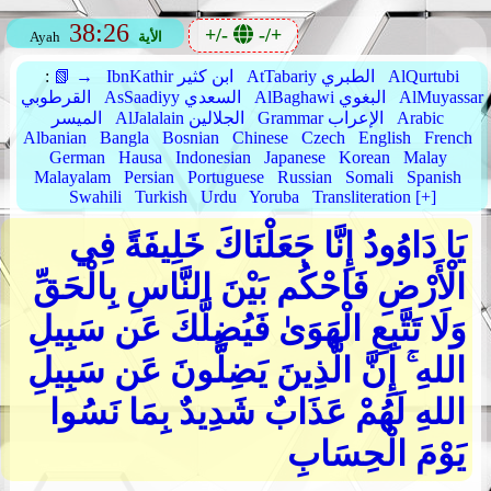
38:26
+/-
-/+
الأية
Ayah
AlQurtubi
AtTabariy الطبري
IbnKathir ابن كثير
📗 →
:
AlMuyassar
AlBaghawi البغوي
AsSaadiyy السعدي
القرطوبي
Arabic
Grammar الإعراب
AlJalalain الجلالين
الميسر
Albanian
Bangla
Bosnian
Chinese
Czech
English
French
German
Hausa
Indonesian
Japanese
Korean
Malay
Malayalam
Persian
Portuguese
Russian
Somali
Spanish
Swahili
Turkish
Urdu
Yoruba
Transliteration [+]
يَا دَاوُودُ إِنَّا جَعَلْنَاكَ خَلِيفَةً فِي
الْأَرْضِ فَاحْكُم بَيْنَ النَّاسِ بِالْحَقِّ
وَلَا تَتَّبِعِ الْهَوَىٰ فَيُضِلَّكَ عَن سَبِيلِ
اللهِ ۚ إِنَّ الَّذِينَ يَضِلُّونَ عَن سَبِيلِ
اللهِ لَهُمْ عَذَابٌ شَدِيدٌ بِمَا نَسُوا
يَوْمَ الْحِسَابِ