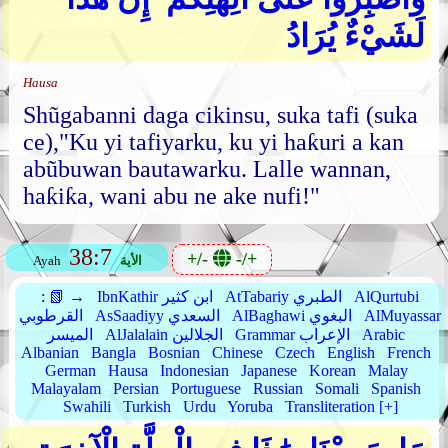
لَشَيْءٌ يُرَادُ
Hausa
Shũgabanni daga cikinsu, suka tafi (suka
ce),"Ku yi tafiyarku, ku yi haƙuri a kan
abũbuwan bautawarku. Lalle wannan,
haƙiƙa, wani abu ne ake nufi!"
38:7
+/-
-/+
الأية
Ayah
AlQurtubi
AtTabariy الطبري
IbnKathir ابن كثير
📗 →
:
AlMuyassar
AlBaghawi البغوي
AsSaadiyy السعدي
القرطوبي
Arabic
Grammar الإعراب
AlJalalain الجلالين
الميسر
Albanian
Bangla
Bosnian
Chinese
Czech
English
French
German
Hausa
Indonesian
Japanese
Korean
Malay
Malayalam
Persian
Portuguese
Russian
Somali
Spanish
Swahili
Turkish
Urdu
Yoruba
Transliteration [+]