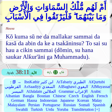
أَمْ لَهُم مُّلْكُ السَّمَاوَاتِ وَالْأَرْضِ
وَمَا بَيْنَهُمَا ۖ فَلْيَرْتَقُوا فِي الْأَسْبَابِ
Hausa
Kõ kuma sũ ne da mallakar sammai da
ƙasã da abin da ke a tsakãninsu? To sai su
hau a cikin sammai (dõmin, su hana
saukar Alƙur'ãni ga Muhammadu).
38:11
+/-
-/+
الأية
Ayah
AlQurtubi
AtTabariy الطبري
IbnKathir ابن كثير
📗 →
:
AlMuyassar
AlBaghawi البغوي
AsSaadiyy السعدي
القرطوبي
Arabic
Grammar الإعراب
AlJalalain الجلالين
الميسر
Albanian
Bangla
Bosnian
Chinese
Czech
English
French
German
Hausa
Indonesian
Japanese
Korean
Malay
Malayalam
Persian
Portuguese
Russian
Somali
Spanish
Swahili
Turkish
Urdu
Yoruba
Transliteration [+]