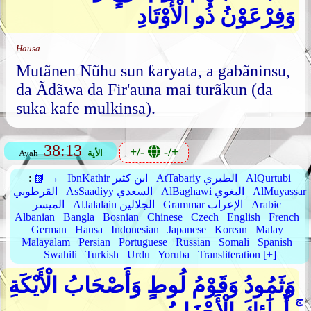
وَفِرْعَوْنُ ذُو الْأَوْتَادِ
Hausa
Mutãnen Nũhu sun ƙaryata, a gabãninsu,
da Ãdãwa da Fir'auna mai turãkun (da
suka kafe mulkinsa).
38:13
+/-
-/+
الأية
Ayah
AlQurtubi
AtTabariy الطبري
IbnKathir ابن كثير
📗 →
:
AlMuyassar
AlBaghawi البغوي
AsSaadiyy السعدي
القرطوبي
Arabic
Grammar الإعراب
AlJalalain الجلالين
الميسر
Albanian
Bangla
Bosnian
Chinese
Czech
English
French
German
Hausa
Indonesian
Japanese
Korean
Malay
Malayalam
Persian
Portuguese
Russian
Somali
Spanish
Swahili
Turkish
Urdu
Yoruba
Transliteration [+]
وَثَمُودُ وَقَوْمُ لُوطٍ وَأَصْحَابُ الْأَيْكَةِ