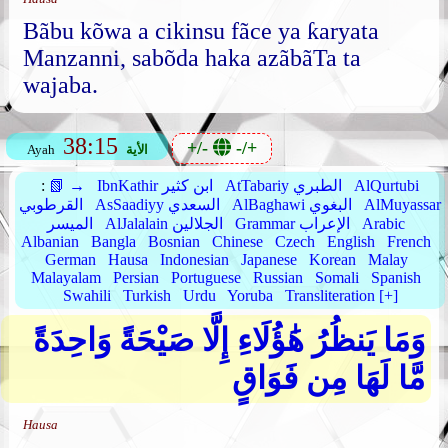
Bãbu kõwa a cikinsu fãce ya ƙaryata
Manzanni, sabõda haka azãbãTa ta
wajaba.
38:15
+/-
-/+
الأية
Ayah
AlQurtubi
AtTabariy الطبري
IbnKathir ابن كثير
📗 →
:
AlMuyassar
AlBaghawi البغوي
AsSaadiyy السعدي
القرطوبي
Arabic
Grammar الإعراب
AlJalalain الجلالين
الميسر
Albanian
Bangla
Bosnian
Chinese
Czech
English
French
German
Hausa
Indonesian
Japanese
Korean
Malay
Malayalam
Persian
Portuguese
Russian
Somali
Spanish
Swahili
Turkish
Urdu
Yoruba
Transliteration [+]
وَمَا يَنظُرُ هَٰؤُلَاءِ إِلَّا صَيْحَةً وَاحِدَةً
مَّا لَهَا مِن فَوَاقٍ
Hausa