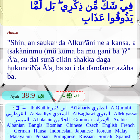
فِي شَكٍّ مِّن ذِكْرِي ۖ بَل لَّمَّا
يَذُوقُوا عَذَابِ
Hausa
"Shin, an saukar da Alƙur'ãni ne a kansa, a
tsakãninmu (mũ kuma ba mu gani ba )?"
Ã'a, su dai sunã cikin shakka daga
hukunciNa Ã'a, ba su i da ɗanɗanar azãba
ba.
38:9
+/-
-/+
الأية
Ayah
AlQurtubi
AtTabariy الطبري
IbnKathir ابن كثير
📗 →
:
AlMuyassar
AlBaghawi البغوي
AsSaadiyy السعدي
القرطوبي
Arabic
Grammar الإعراب
AlJalalain الجلالين
الميسر
Albanian
Bangla
Bosnian
Chinese
Czech
English
French
German
Hausa
Indonesian
Japanese
Korean
Malay
Malayalam
Persian
Portuguese
Russian
Somali
Spanish