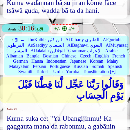
Kuma waɗannan bã su jiran kõme fãce
tsãwã guda, wadda bã ta da hani.
38:16
+/-
-/+
الأية
Ayah
AlQurtubi
AtTabariy الطبري
IbnKathir ابن كثير
📗 →
:
AlMuyassar
AlBaghawi البغوي
AsSaadiyy السعدي
القرطوبي
Arabic
Grammar الإعراب
AlJalalain الجلالين
الميسر
Albanian
Bangla
Bosnian
Chinese
Czech
English
French
German
Hausa
Indonesian
Japanese
Korean
Malay
Malayalam
Persian
Portuguese
Russian
Somali
Spanish
Swahili
Turkish
Urdu
Yoruba
Transliteration [+]
وَقَالُوا رَبَّنَا عَجِّل لَّنَا قِطَّنَا قَبْلَ
يَوْمِ الْحِسَابِ
Hausa
Kuma suka ce: "Ya Ubangijinmu! Ka
gaggauta mana da rabonmu, a gabãnin