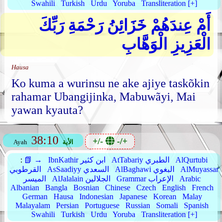
Swahili
Turkish
Urdu
Yoruba
Transliteration [+]
أَمْ عِندَهُمْ خَزَائِنُ رَحْمَةِ رَبِّكَ
الْعَزِيزِ الْوَهَّابِ
Hausa
Ko kuma a wurinsu ne ake ajiye taskõkin
rahamar Ubangijinka, Mabuwãyi, Mai
yawan kyauta?
38:10
+/-
-/+
الأية
Ayah
AlQurtubi
AtTabariy الطبري
IbnKathir ابن كثير
📗 →
:
AlMuyassar
AlBaghawi البغوي
AsSaadiyy السعدي
القرطوبي
Arabic
Grammar الإعراب
AlJalalain الجلالين
الميسر
Albanian
Bangla
Bosnian
Chinese
Czech
English
French
German
Hausa
Indonesian
Japanese
Korean
Malay
Malayalam
Persian
Portuguese
Russian
Somali
Spanish
Swahili
Turkish
Urdu
Yoruba
Transliteration [+]