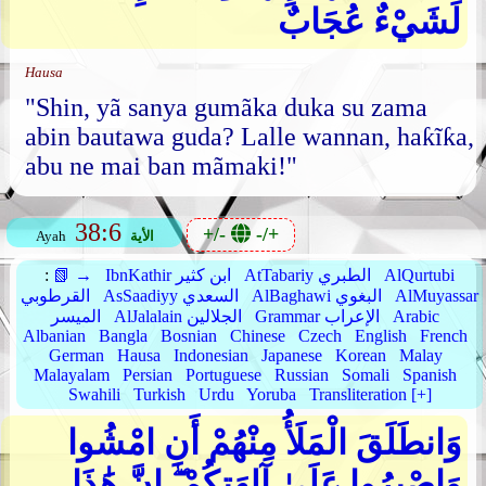
لَشَيْءٌ عُجَابٌ
Hausa
"Shin, yã sanya gumãka duka su zama
abin bautawa guda? Lalle wannan, haƙĩƙa,
abu ne mai ban mãmaki!"
38:6
+/-
-/+
الأية
Ayah
AlQurtubi
AtTabariy الطبري
IbnKathir ابن كثير
📗 →
:
AlMuyassar
AlBaghawi البغوي
AsSaadiyy السعدي
القرطوبي
Arabic
Grammar الإعراب
AlJalalain الجلالين
الميسر
Albanian
Bangla
Bosnian
Chinese
Czech
English
French
German
Hausa
Indonesian
Japanese
Korean
Malay
Malayalam
Persian
Portuguese
Russian
Somali
Spanish
Swahili
Turkish
Urdu
Yoruba
Transliteration [+]
وَانطَلَقَ الْمَلَأُ مِنْهُمْ أَنِ امْشُوا
وَاصْبِرُوا عَلَىٰ آلِهَتِكُمْ ۖ إِنَّ هَٰذَا