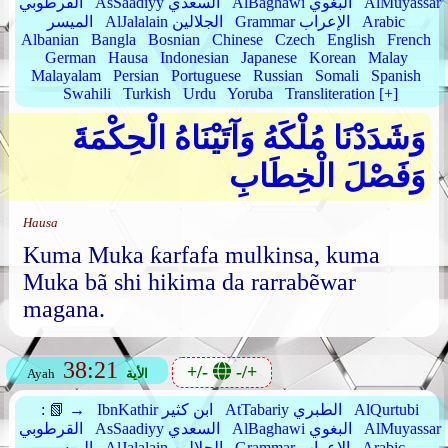
AlMuyassar
AlBaghawi البغوي
AsSaadiyy السعدي
القرطوبي
Arabic
Grammar الإعراب
AlJalalain الجلالين
الميسر
Albanian
Bangla
Bosnian
Chinese
Czech
English
French
German
Hausa
Indonesian
Japanese
Korean
Malay
Malayalam
Persian
Portuguese
Russian
Somali
Spanish
Swahili
Turkish
Urdu
Yoruba
Transliteration [+]
وَشَدَدْنَا مُلْكَهُ وَآتَيْنَاهُ الْحِكْمَةَ
وَفَصْلَ الْخِطَابِ
Hausa
Kuma Muka ƙarfafa mulkinsa, kuma
Muka bã shi hikima da rarrabẽwar
magana.
38:21
+/-
-/+
الأية
Ayah
AlQurtubi
AtTabariy الطبري
IbnKathir ابن كثير
📗 →
:
AlMuyassar
AlBaghawi البغوي
AsSaadiyy السعدي
القرطوبي
Arabic
Grammar الإعراب
AlJalalain الجلالين
الميسر