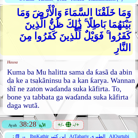
وَمَا خَلَقْنَا السَّمَاءَ وَالْأَرْضَ وَمَا
بَيْنَهُمَا بَاطِلًا ۚ ذَٰلِكَ ظَنُّ الَّذِينَ
كَفَرُوا ۚ فَوَيْلٌ لِّلَّذِينَ كَفَرُوا مِنَ
النَّارِ
Hausa
Kuma ba Mu halitta sama da ƙasã da abin
da ke a tsakãninsu ba a kan ƙarya. Wannan
shĩ ne zaton waɗanda suka kãfirta. To,
bone ya tabbata ga waɗanda suka kãfirta
daga wutã.
38:28
+/-
-/+
الأية
Ayah
AlQurtubi
AtTabariy الطبري
IbnKathir ابن كثير
📗 →
: