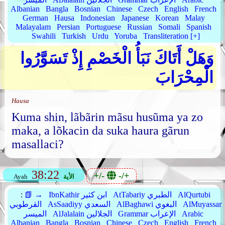
Albanian
Bangla
Bosnian
Chinese
Czech
English
French
German
Hausa
Indonesian
Japanese
Korean
Malay
Malayalam
Persian
Portuguese
Russian
Somali
Spanish
Swahili
Turkish
Urdu
Yoruba
Transliteration [+]
وَهَلْ أَتَاكَ نَبَأُ الْخَصْمِ إِذْ تَسَوَّرُوا
الْمِحْرَابَ
Hausa
Kuma shin, lãbãrin mãsu husũma ya zo
maka, a lõkacin da suka haura gãrun
masallaci?
38:22
+/-
-/+
الأية
Ayah
AlQurtubi
AtTabariy الطبري
IbnKathir ابن كثير
📗 →
:
AlMuyassar
AlBaghawi البغوي
AsSaadiyy السعدي
القرطوبي
Arabic
Grammar الإعراب
AlJalalain الجلالين
الميسر
Albanian
Bangla
Bosnian
Chinese
Czech
English
French