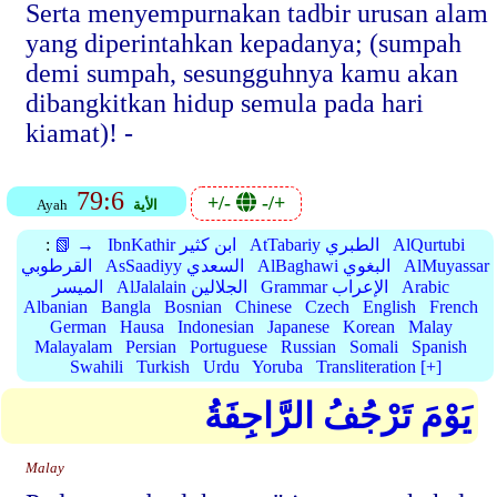
Serta menyempurnakan tadbir urusan alam
yang diperintahkan kepadanya; (sumpah
demi sumpah, sesungguhnya kamu akan
dibangkitkan hidup semula pada hari
kiamat)! -
79:6
+/-
-/+
الأية
Ayah
AlQurtubi
AtTabariy الطبري
IbnKathir ابن كثير
📗 →
:
AlMuyassar
AlBaghawi البغوي
AsSaadiyy السعدي
القرطوبي
Arabic
Grammar الإعراب
AlJalalain الجلالين
الميسر
Albanian
Bangla
Bosnian
Chinese
Czech
English
French
German
Hausa
Indonesian
Japanese
Korean
Malay
Malayalam
Persian
Portuguese
Russian
Somali
Spanish
Swahili
Turkish
Urdu
Yoruba
Transliteration [+]
يَوْمَ تَرْجُفُ الرَّاجِفَةُ
Malay