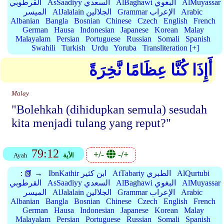
AlMuyassar
AlBaghawi البغوي
AsSaadiyy السعدي
القرطوبي
Arabic
Grammar الإعراب
AlJalalain الجلالين
الميسر
Albanian
Bangla
Bosnian
Chinese
Czech
English
French
German
Hausa
Indonesian
Japanese
Korean
Malay
Malayalam
Persian
Portuguese
Russian
Somali
Spanish
Swahili
Turkish
Urdu
Yoruba
Transliteration [+]
أَإِذَا كُنَّا عِظَامًا نَّخِرَةً
Malay
"Bolehkah (dihidupkan semula) sesudah
kita menjadi tulang yang reput?"
79:12
+/-
-/+
الأية
Ayah
AlQurtubi
AtTabariy الطبري
IbnKathir ابن كثير
📗 →
:
AlMuyassar
AlBaghawi البغوي
AsSaadiyy السعدي
القرطوبي
Arabic
Grammar الإعراب
AlJalalain الجلالين
الميسر
Albanian
Bangla
Bosnian
Chinese
Czech
English
French
German
Hausa
Indonesian
Japanese
Korean
Malay
Malayalam
Persian
Portuguese
Russian
Somali
Spanish