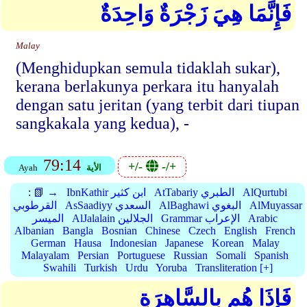
فَإِنَّمَا هِيَ زَجْرَةٌ وَاحِدَةٌ
Malay
(Menghidupkan semula tidaklah sukar),
kerana berlakunya perkara itu hanyalah
dengan satu jeritan (yang terbit dari tiupan
sangkakala yang kedua), -
79:14
+/-
-/+
الأية
Ayah
AlQurtubi
AtTabariy الطبري
IbnKathir ابن كثير
📗 →
:
AlMuyassar
AlBaghawi البغوي
AsSaadiyy السعدي
القرطوبي
Arabic
Grammar الإعراب
AlJalalain الجلالين
الميسر
Albanian
Bangla
Bosnian
Chinese
Czech
English
French
German
Hausa
Indonesian
Japanese
Korean
Malay
Malayalam
Persian
Portuguese
Russian
Somali
Spanish
Swahili
Turkish
Urdu
Yoruba
Transliteration [+]
فَإِذَا هُم بِالسَّاهِرَةِ