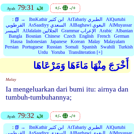
79:31
+/-
-/+
الأية
Ayah
AlQurtubi
AtTabariy الطبري
IbnKathir ابن كثير
📗 →
:
AlMuyassar
AlBaghawi البغوي
AsSaadiyy السعدي
القرطوبي
Albanian
Arabic
Grammar الإعراب
AlJalalain الجلالين
الميسر
Bangla
Bosnian
Chinese
Czech
English
French
German
Hausa
Indonesian
Japanese
Korean
Malay
Malayalam
Persian
Portuguese
Russian
Somali
Spanish
Swahili
Turkish
Urdu
Yoruba
Transliteration [+]
أَخْرَجَ مِنْهَا مَاءَهَا وَمَرْعَاهَا
Malay
Ia mengeluarkan dari bumi itu: airnya dan
tumbuh-tumbuhannya;
79:32
+/-
-/+
الأية
Ayah
AlQurtubi
AtTabariy الطبري
IbnKathir ابن كثير
📗 →
:
AlMuyassar
AlBaghawi البغوي
AsSaadiyy السعدي
القرطوبي