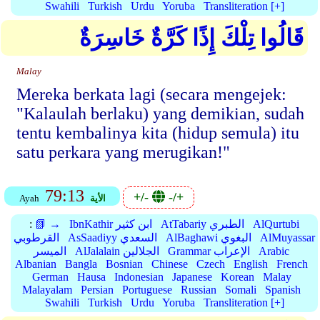
Swahili
Turkish
Urdu
Yoruba
Transliteration [+]
قَالُوا تِلْكَ إِذًا كَرَّةٌ خَاسِرَةٌ
Malay
Mereka berkata lagi (secara mengejek:
"Kalaulah berlaku) yang demikian, sudah
tentu kembalinya kita (hidup semula) itu
satu perkara yang merugikan!"
79:13
+/-
-/+
الأية
Ayah
AlQurtubi
AtTabariy الطبري
IbnKathir ابن كثير
📗 →
:
AlMuyassar
AlBaghawi البغوي
AsSaadiyy السعدي
القرطوبي
Arabic
Grammar الإعراب
AlJalalain الجلالين
الميسر
Albanian
Bangla
Bosnian
Chinese
Czech
English
French
German
Hausa
Indonesian
Japanese
Korean
Malay
Malayalam
Persian
Portuguese
Russian
Somali
Spanish
Swahili
Turkish
Urdu
Yoruba
Transliteration [+]