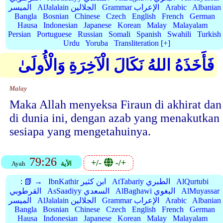
Albanian
Arabic
Grammar الإعراب
AlJalalain الجلالين
الميسر
Bangla
Bosnian
Chinese
Czech
English
French
German
Hausa
Indonesian
Japanese
Korean
Malay
Malayalam
Persian
Portuguese
Russian
Somali
Spanish
Swahili
Turkish
Urdu
Yoruba
Transliteration [+]
فَأَخَذَهُ اللهُ نَكَالَ الْآخِرَةِ وَالْأُولَىٰ
Malay
Maka Allah menyeksa Firaun di akhirat dan
di dunia ini, dengan azab yang menakutkan
sesiapa yang mengetahuinya.
79:26
+/-
-/+
الأية
Ayah
AlQurtubi
AtTabariy الطبري
IbnKathir ابن كثير
📗 →
:
AlMuyassar
AlBaghawi البغوي
AsSaadiyy السعدي
القرطوبي
Albanian
Arabic
Grammar الإعراب
AlJalalain الجلالين
الميسر
Bangla
Bosnian
Chinese
Czech
English
French
German
Hausa
Indonesian
Japanese
Korean
Malay
Malayalam