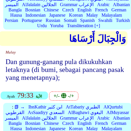
Albanian
Arabic
Grammar الإعراب
AlJalalain الجلالين
الميسر
Bangla
Bosnian
Chinese
Czech
English
French
German
Hausa
Indonesian
Japanese
Korean
Malay
Malayalam
Persian
Portuguese
Russian
Somali
Spanish
Swahili
Turkish
Urdu
Yoruba
Transliteration [+]
وَالْجِبَالَ أَرْسَاهَا
Malay
Dan gunung-ganang pula dikukuhkan
letaknya (di bumi, sebagai pancang pasak
yang menetapnya);
79:33
+/-
-/+
الأية
Ayah
AlQurtubi
AtTabariy الطبري
IbnKathir ابن كثير
📗 →
:
AlMuyassar
AlBaghawi البغوي
AsSaadiyy السعدي
القرطوبي
Albanian
Arabic
Grammar الإعراب
AlJalalain الجلالين
الميسر
Bangla
Bosnian
Chinese
Czech
English
French
German
Hausa
Indonesian
Japanese
Korean
Malay
Malayalam