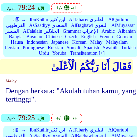
79:24
+/-
-/+
الأية
Ayah
AlQurtubi
AtTabariy الطبري
IbnKathir ابن كثير
📗 →
:
AlMuyassar
AlBaghawi البغوي
AsSaadiyy السعدي
القرطوبي
Albanian
Arabic
Grammar الإعراب
AlJalalain الجلالين
الميسر
Bangla
Bosnian
Chinese
Czech
English
French
German
Hausa
Indonesian
Japanese
Korean
Malay
Malayalam
Persian
Portuguese
Russian
Somali
Spanish
Swahili
Turkish
Urdu
Yoruba
Transliteration [+]
فَقَالَ أَنَا رَبُّكُمُ الْأَعْلَىٰ
Malay
Dengan berkata: "Akulah tuhan kamu, yang
tertinggi".
79:25
+/-
-/+
الأية
Ayah
AlQurtubi
AtTabariy الطبري
IbnKathir ابن كثير
📗 →
:
AlMuyassar
AlBaghawi البغوي
AsSaadiyy السعدي
القرطوبي