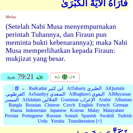
فَأَرَاهُ الْآيَةَ الْكُبْرَىٰ
Malay
(Setelah Nabi Musa menyempurnakan
perintah Tuhannya, dan Firaun pun
meminta bukti kebenarannya); maka Nabi
Musa memperlihatkan kepada Firaun:
mukjizat yang besar.
79:21
+/-
-/+
الأية
Ayah
AlQurtubi
AtTabariy الطبري
IbnKathir ابن كثير
📗 →
:
AlMuyassar
AlBaghawi البغوي
AsSaadiyy السعدي
القرطوبي
Albanian
Arabic
Grammar الإعراب
AlJalalain الجلالين
الميسر
Bangla
Bosnian
Chinese
Czech
English
French
German
Hausa
Indonesian
Japanese
Korean
Malay
Malayalam
Persian
Portuguese
Russian
Somali
Spanish
Swahili
Turkish
Urdu
Yoruba
Transliteration [+]