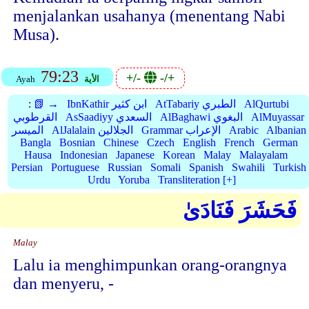
menjalankan usahanya (menentang Nabi
Musa).
79:23
+/-
-/+
الأية
Ayah
AlQurtubi
AtTabariy الطبري
IbnKathir ابن كثير
📗 →
:
AlMuyassar
AlBaghawi البغوي
AsSaadiyy السعدي
القرطوبي
Albanian
Arabic
Grammar الإعراب
AlJalalain الجلالين
الميسر
Bangla
Bosnian
Chinese
Czech
English
French
German
Hausa
Indonesian
Japanese
Korean
Malay
Malayalam
Persian
Portuguese
Russian
Somali
Spanish
Swahili
Turkish
Urdu
Yoruba
Transliteration [+]
فَحَشَرَ فَنَادَىٰ
Malay
Lalu ia menghimpunkan orang-orangnya
dan menyeru, -