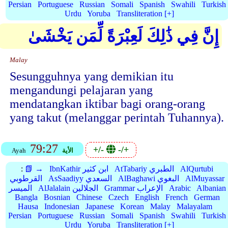
Persian
Portuguese
Russian
Somali
Spanish
Swahili
Turkish
Urdu
Yoruba
Transliteration [+]
إِنَّ فِي ذَٰلِكَ لَعِبْرَةً لِّمَن يَخْشَىٰ
Malay
Sesungguhnya yang demikian itu
mengandungi pelajaran yang
mendatangkan iktibar bagi orang-orang
yang takut (melanggar perintah Tuhannya).
79:27
+/-
-/+
الأية
Ayah
AlQurtubi
AtTabariy الطبري
IbnKathir ابن كثير
📗 →
:
AlMuyassar
AlBaghawi البغوي
AsSaadiyy السعدي
القرطوبي
Albanian
Arabic
Grammar الإعراب
AlJalalain الجلالين
الميسر
Bangla
Bosnian
Chinese
Czech
English
French
German
Hausa
Indonesian
Japanese
Korean
Malay
Malayalam
Persian
Portuguese
Russian
Somali
Spanish
Swahili
Turkish
Urdu
Yoruba
Transliteration [+]