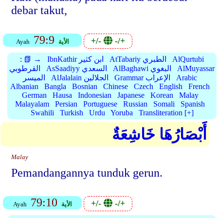
debar takut,
79:9
+/-
-/+
الأية
Ayah
AlQurtubi
AtTabariy الطبري
IbnKathir ابن كثير
📗 →
:
AlMuyassar
AlBaghawi البغوي
AsSaadiyy السعدي
القرطوبي
Arabic
Grammar الإعراب
AlJalalain الجلالين
الميسر
Albanian
Bangla
Bosnian
Chinese
Czech
English
French
German
Hausa
Indonesian
Japanese
Korean
Malay
Malayalam
Persian
Portuguese
Russian
Somali
Spanish
Swahili
Turkish
Urdu
Yoruba
Transliteration [+]
أَبْصَارُهَا خَاشِعَةٌ
Malay
Pemandangannya tunduk gerun.
79:10
+/-
-/+
الأية
Ayah