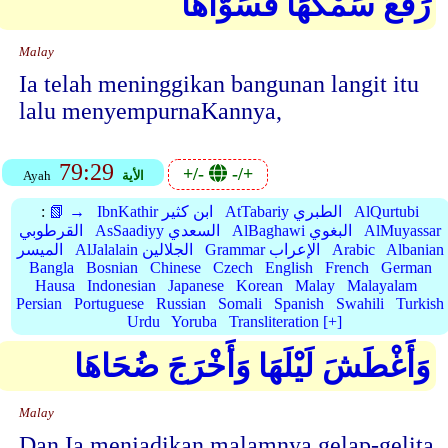
رَفَعَ سَمْكَهَا فَسَوَّاهَا
Malay
Ia telah meninggikan bangunan langit itu
lalu menyempurnaKannya,
79:29
+/-
-/+
الأية
Ayah
AlQurtubi
AtTabariy الطبري
IbnKathir ابن كثير
📗 →
:
AlMuyassar
AlBaghawi البغوي
AsSaadiyy السعدي
القرطوبي
Albanian
Arabic
Grammar الإعراب
AlJalalain الجلالين
الميسر
Bangla
Bosnian
Chinese
Czech
English
French
German
Hausa
Indonesian
Japanese
Korean
Malay
Malayalam
Persian
Portuguese
Russian
Somali
Spanish
Swahili
Turkish
Urdu
Yoruba
Transliteration [+]
وَأَغْطَشَ لَيْلَهَا وَأَخْرَجَ ضُحَاهَا
Malay
Dan Ia menjadikan malamnya gelap-gelita,