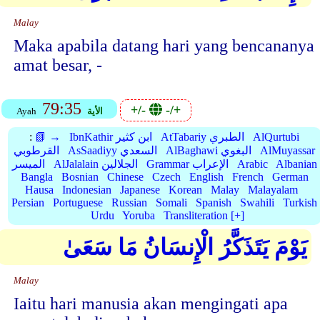
Malay
Maka apabila datang hari yang bencananya
amat besar, -
79:35
+/-
-/+
الأية
Ayah
AlQurtubi
AtTabariy الطبري
IbnKathir ابن كثير
📗 →
:
AlMuyassar
AlBaghawi البغوي
AsSaadiyy السعدي
القرطوبي
Albanian
Arabic
Grammar الإعراب
AlJalalain الجلالين
الميسر
Bangla
Bosnian
Chinese
Czech
English
French
German
Hausa
Indonesian
Japanese
Korean
Malay
Malayalam
Persian
Portuguese
Russian
Somali
Spanish
Swahili
Turkish
Urdu
Yoruba
Transliteration [+]
يَوْمَ يَتَذَكَّرُ الْإِنسَانُ مَا سَعَىٰ
Malay
Iaitu hari manusia akan mengingati apa