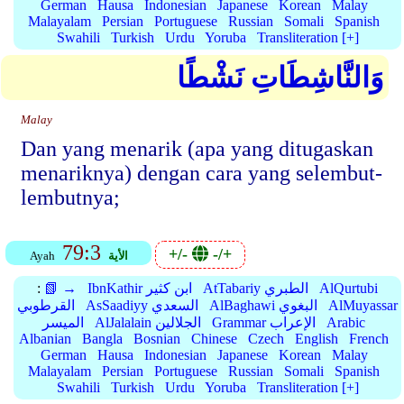
German
Hausa
Indonesian
Japanese
Korean
Malay
Malayalam
Persian
Portuguese
Russian
Somali
Spanish
Swahili
Turkish
Urdu
Yoruba
Transliteration [+]
وَالنَّاشِطَاتِ نَشْطًا
Malay
Dan yang menarik (apa yang ditugaskan
menariknya) dengan cara yang selembut-
lembutnya;
79:3
+/-
-/+
الأية
Ayah
AlQurtubi
AtTabariy الطبري
IbnKathir ابن كثير
📗 →
:
AlMuyassar
AlBaghawi البغوي
AsSaadiyy السعدي
القرطوبي
Arabic
Grammar الإعراب
AlJalalain الجلالين
الميسر
Albanian
Bangla
Bosnian
Chinese
Czech
English
French
German
Hausa
Indonesian
Japanese
Korean
Malay
Malayalam
Persian
Portuguese
Russian
Somali
Spanish
Swahili
Turkish
Urdu
Yoruba
Transliteration [+]