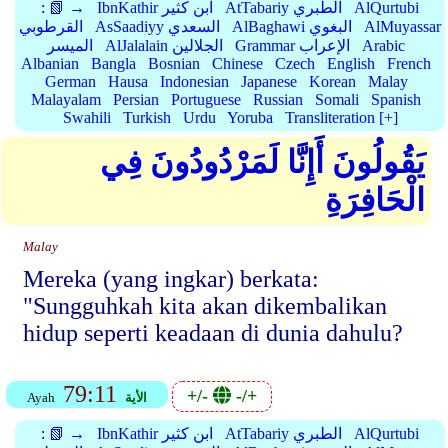
AlQurtubi
AtTabariy الطبري
IbnKathir ابن كثير
📗 →
:
AlMuyassar
AlBaghawi البغوي
AsSaadiyy السعدي
القرطوبي
Arabic
Grammar الإعراب
AlJalalain الجلالين
الميسر
Albanian
Bangla
Bosnian
Chinese
Czech
English
French
German
Hausa
Indonesian
Japanese
Korean
Malay
Malayalam
Persian
Portuguese
Russian
Somali
Spanish
Swahili
Turkish
Urdu
Yoruba
Transliteration [+]
يَقُولُونَ أَإِنَّا لَمَرْدُودُونَ فِي
الْحَافِرَةِ
Malay
Mereka (yang ingkar) berkata:
"Sungguhkah kita akan dikembalikan
hidup seperti keadaan di dunia dahulu?
79:11
+/-
-/+
الأية
Ayah
AlQurtubi
AtTabariy الطبري
IbnKathir ابن كثير
📗 →
: