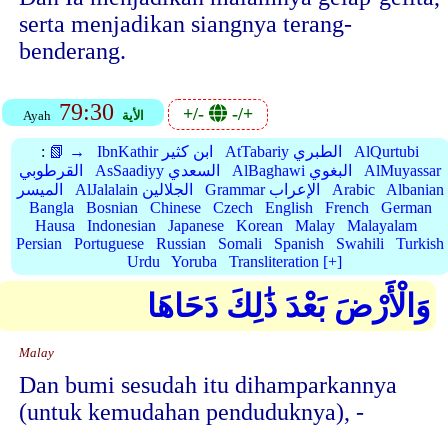
serta menjadikan siangnya terang-
benderang.
79:30
+/-
-/+
الأية
Ayah
AlQurtubi
AtTabariy الطبري
IbnKathir ابن كثير
📗 →
:
AlMuyassar
AlBaghawi البغوي
AsSaadiyy السعدي
القرطوبي
Albanian
Arabic
Grammar الإعراب
AlJalalain الجلالين
الميسر
Bangla
Bosnian
Chinese
Czech
English
French
German
Hausa
Indonesian
Japanese
Korean
Malay
Malayalam
Persian
Portuguese
Russian
Somali
Spanish
Swahili
Turkish
Urdu
Yoruba
Transliteration [+]
وَالْأَرْضَ بَعْدَ ذَٰلِكَ دَحَاهَا
Malay
Dan bumi sesudah itu dihamparkannya
(untuk kemudahan penduduknya), -