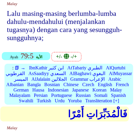
Malay
Lalu masing-masing berlumba-lumba
dahulu-mendahului (menjalankan
tugasnya) dengan cara yang sesungguh-
sungguhnya;
79:5
+/-
-/+
الأية
Ayah
AlQurtubi
AtTabariy الطبري
IbnKathir ابن كثير
📗 →
:
AlMuyassar
AlBaghawi البغوي
AsSaadiyy السعدي
القرطوبي
Arabic
Grammar الإعراب
AlJalalain الجلالين
الميسر
Albanian
Bangla
Bosnian
Chinese
Czech
English
French
German
Hausa
Indonesian
Japanese
Korean
Malay
Malayalam
Persian
Portuguese
Russian
Somali
Spanish
Swahili
Turkish
Urdu
Yoruba
Transliteration [+]
فَالْمُدَبِّرَاتِ أَمْرًا
Malay