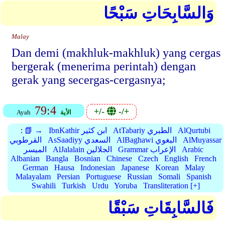
وَالسَّابِحَاتِ سَبْحًا
Malay
Dan demi (makhluk-makhluk) yang cergas
bergerak (menerima perintah) dengan
gerak yang secergas-cergasnya;
79:4
+/-
-/+
الأية
Ayah
AlQurtubi
AtTabariy الطبري
IbnKathir ابن كثير
📗 →
:
AlMuyassar
AlBaghawi البغوي
AsSaadiyy السعدي
القرطوبي
Arabic
Grammar الإعراب
AlJalalain الجلالين
الميسر
Albanian
Bangla
Bosnian
Chinese
Czech
English
French
German
Hausa
Indonesian
Japanese
Korean
Malay
Malayalam
Persian
Portuguese
Russian
Somali
Spanish
Swahili
Turkish
Urdu
Yoruba
Transliteration [+]
فَالسَّابِقَاتِ سَبْقًا