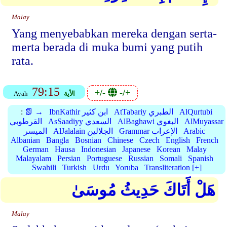
Malay
Yang menyebabkan mereka dengan serta-
merta berada di muka bumi yang putih
rata.
79:15
+/-
-/+
الأية
Ayah
AlQurtubi
AtTabariy الطبري
IbnKathir ابن كثير
📗 →
:
AlMuyassar
AlBaghawi البغوي
AsSaadiyy السعدي
القرطوبي
Arabic
Grammar الإعراب
AlJalalain الجلالين
الميسر
Albanian
Bangla
Bosnian
Chinese
Czech
English
French
German
Hausa
Indonesian
Japanese
Korean
Malay
Malayalam
Persian
Portuguese
Russian
Somali
Spanish
Swahili
Turkish
Urdu
Yoruba
Transliteration [+]
هَلْ أَتَاكَ حَدِيثُ مُوسَىٰ
Malay