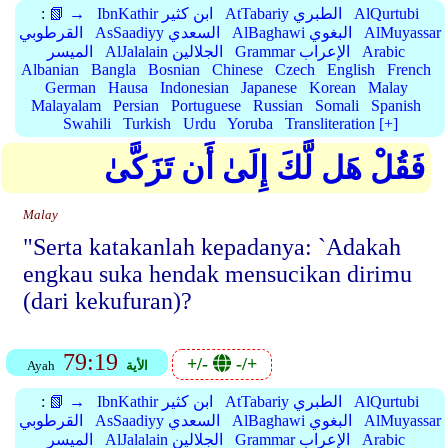
AlQurtubi
AtTabariy الطبري
IbnKathir ابن كثير
📗 →
:
AlMuyassar
AlBaghawi البغوي
AsSaadiyy السعدي
القرطوبي
Arabic
Grammar الإعراب
AlJalalain الجلالين
الميسر
Albanian
Bangla
Bosnian
Chinese
Czech
English
French
German
Hausa
Indonesian
Japanese
Korean
Malay
Malayalam
Persian
Portuguese
Russian
Somali
Spanish
Swahili
Turkish
Urdu
Yoruba
Transliteration [+]
فَقُلْ هَل لَّكَ إِلَىٰ أَن تَزَكَّىٰ
Malay
"Serta katakanlah kepadanya: `Adakah
engkau suka hendak mensucikan dirimu
(dari kekufuran)?
79:19
+/-
-/+
الأية
Ayah
AlQurtubi
AtTabariy الطبري
IbnKathir ابن كثير
📗 →
:
AlMuyassar
AlBaghawi البغوي
AsSaadiyy السعدي
القرطوبي
Arabic
Grammar الإعراب
AlJalalain الجلالين
الميسر