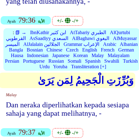
yang telah diusahakannya, -
79:36
+/-
-/+
الأية
Ayah
AlQurtubi
AtTabariy الطبري
IbnKathir ابن كثير
📗 →
:
AlMuyassar
AlBaghawi البغوي
AsSaadiyy السعدي
القرطوبي
Albanian
Arabic
Grammar الإعراب
AlJalalain الجلالين
الميسر
Bangla
Bosnian
Chinese
Czech
English
French
German
Hausa
Indonesian
Japanese
Korean
Malay
Malayalam
Persian
Portuguese
Russian
Somali
Spanish
Swahili
Turkish
Urdu
Yoruba
Transliteration [+]
وَبُرِّزَتِ الْجَحِيمُ لِمَن يَرَىٰ
Malay
Dan neraka diperlihatkan kepada sesiapa
sahaja yang dapat melihatnya, -
79:37
+/-
-/+
الأية
Ayah