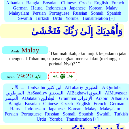
Albanian
Bangla
Bosnian
Chinese
Czech
English
French
German
Hausa
Indonesian
Japanese
Korean
Malay
Malayalam
Persian
Portuguese
Russian
Somali
Spanish
Swahili
Turkish
Urdu
Yoruba
Transliteration [+]
وَأَهْدِيَكَ إِلَىٰ رَبِّكَ فَتَخْشَىٰ
Malay
Ayah
`Dan mahukah, aku tunjuk kepadamu jalan
mengenal Tuhanmu, supaya engkau merasa takut (melanggar
perintahNya)? ' "
79:20
+/-
-/+
الأية
Ayah
AlQurtubi
AtTabariy الطبري
IbnKathir ابن كثير
📗 →
:
AlMuyassar
AlBaghawi البغوي
AsSaadiyy السعدي
القرطوبي
Albanian
Arabic
Grammar الإعراب
AlJalalain الجلالين
الميسر
Bangla
Bosnian
Chinese
Czech
English
French
German
Hausa
Indonesian
Japanese
Korean
Malay
Malayalam
Persian
Portuguese
Russian
Somali
Spanish
Swahili
Turkish
Urdu
Yoruba
Transliteration [+]