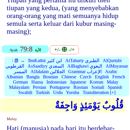
Tiupan yang pertama itu diikuti oleh
tiupan yang kedua, (yang menyebabkan
orang-orang yang mati semuanya hidup
semula serta keluar dari kubur masing-
masing);
79:8
+/-
-/+
الأية
Ayah
AlQurtubi
AtTabariy الطبري
IbnKathir ابن كثير
📗 →
:
AlMuyassar
AlBaghawi البغوي
AsSaadiyy السعدي
القرطوبي
Arabic
Grammar الإعراب
AlJalalain الجلالين
الميسر
Albanian
Bangla
Bosnian
Chinese
Czech
English
French
German
Hausa
Indonesian
Japanese
Korean
Malay
Malayalam
Persian
Portuguese
Russian
Somali
Spanish
Swahili
Turkish
Urdu
Yoruba
Transliteration [+]
قُلُوبٌ يَوْمَئِذٍ وَاجِفَةٌ
Malay
Hati (manusia) pada hari itu berdebar-