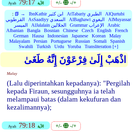
79:17
+/-
-/+
الأية
Ayah
AlQurtubi
AtTabariy الطبري
IbnKathir ابن كثير
📗 →
:
AlMuyassar
AlBaghawi البغوي
AsSaadiyy السعدي
القرطوبي
Arabic
Grammar الإعراب
AlJalalain الجلالين
الميسر
Albanian
Bangla
Bosnian
Chinese
Czech
English
French
German
Hausa
Indonesian
Japanese
Korean
Malay
Malayalam
Persian
Portuguese
Russian
Somali
Spanish
Swahili
Turkish
Urdu
Yoruba
Transliteration [+]
اذْهَبْ إِلَىٰ فِرْعَوْنَ إِنَّهُ طَغَىٰ
Malay
(Lalu diperintahkan kepadanya): "Pergilah
kepada Firaun, sesungguhnya ia telah
melampaui batas (dalam kekufuran dan
kezalimannya);
79:18
+/-
-/+
الأية
Ayah