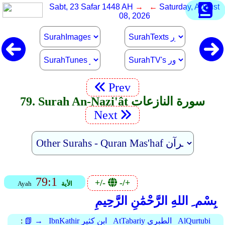
Sabt, 23 Safar 1448 AH
→ ←
Saturday, August
08, 2026
Prev
79. Surah An-Nazi'ât سورة النازعات
Next
79:1
+/-
-/+
الأية
Ayah
بِسْم ِ اللهِ الرَّحْمَٰنِ الرَّحِيمِ
AlQurtubi
AtTabariy الطبري
IbnKathir ابن كثير
📗 →
: