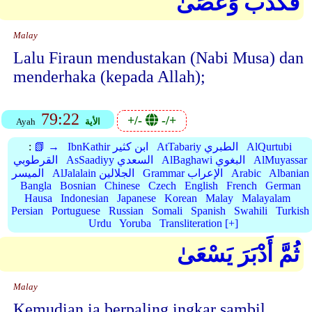
فَكَذَّبَ وَعَصَىٰ
Malay
Lalu Firaun mendustakan (Nabi Musa) dan
menderhaka (kepada Allah);
79:22
+/-
-/+
الأية
Ayah
AlQurtubi
AtTabariy الطبري
IbnKathir ابن كثير
📗 →
:
AlMuyassar
AlBaghawi البغوي
AsSaadiyy السعدي
القرطوبي
Albanian
Arabic
Grammar الإعراب
AlJalalain الجلالين
الميسر
Bangla
Bosnian
Chinese
Czech
English
French
German
Hausa
Indonesian
Japanese
Korean
Malay
Malayalam
Persian
Portuguese
Russian
Somali
Spanish
Swahili
Turkish
Urdu
Yoruba
Transliteration [+]
ثُمَّ أَدْبَرَ يَسْعَىٰ
Malay
Kemudian ia berpaling ingkar sambil