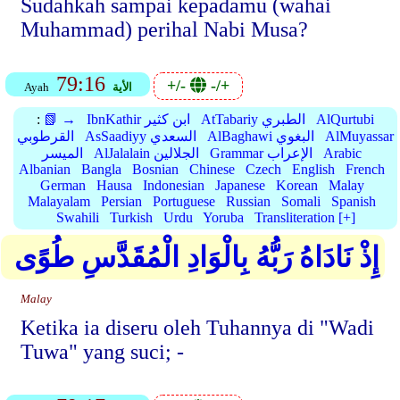
Sudahkah sampai kepadamu (wahai
Muhammad) perihal Nabi Musa?
79:16
+/-
-/+
الأية
Ayah
AlQurtubi
AtTabariy الطبري
IbnKathir ابن كثير
📗 →
:
AlMuyassar
AlBaghawi البغوي
AsSaadiyy السعدي
القرطوبي
Arabic
Grammar الإعراب
AlJalalain الجلالين
الميسر
Albanian
Bangla
Bosnian
Chinese
Czech
English
French
German
Hausa
Indonesian
Japanese
Korean
Malay
Malayalam
Persian
Portuguese
Russian
Somali
Spanish
Swahili
Turkish
Urdu
Yoruba
Transliteration [+]
إِذْ نَادَاهُ رَبُّهُ بِالْوَادِ الْمُقَدَّسِ طُوًى
Malay
Ketika ia diseru oleh Tuhannya di "Wadi
Tuwa" yang suci; -