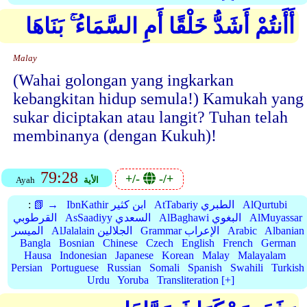
أَأَنتُمْ أَشَدُّ خَلْقًا أَمِ السَّمَاءُ ۚ بَنَاهَا
Malay
(Wahai golongan yang ingkarkan
kebangkitan hidup semula!) Kamukah yang
sukar diciptakan atau langit? Tuhan telah
membinanya (dengan Kukuh)!
79:28
+/-
-/+
الأية
Ayah
AlQurtubi
AtTabariy الطبري
IbnKathir ابن كثير
📗 →
:
AlMuyassar
AlBaghawi البغوي
AsSaadiyy السعدي
القرطوبي
Albanian
Arabic
Grammar الإعراب
AlJalalain الجلالين
الميسر
Bangla
Bosnian
Chinese
Czech
English
French
German
Hausa
Indonesian
Japanese
Korean
Malay
Malayalam
Persian
Portuguese
Russian
Somali
Spanish
Swahili
Turkish
Urdu
Yoruba
Transliteration [+]