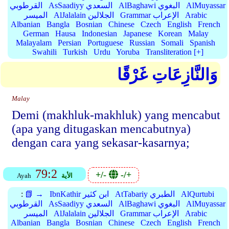
AlMuyassar
AlBaghawi البغوي
AsSaadiyy السعدي
القرطوبي
Arabic
Grammar الإعراب
AlJalalain الجلالين
الميسر
Albanian
Bangla
Bosnian
Chinese
Czech
English
French
German
Hausa
Indonesian
Japanese
Korean
Malay
Malayalam
Persian
Portuguese
Russian
Somali
Spanish
Swahili
Turkish
Urdu
Yoruba
Transliteration [+]
وَالنَّازِعَاتِ غَرْقًا
Malay
Demi (makhluk-makhluk) yang mencabut
(apa yang ditugaskan mencabutnya)
dengan cara yang sekasar-kasarnya;
79:2
+/-
-/+
الأية
Ayah
AlQurtubi
AtTabariy الطبري
IbnKathir ابن كثير
📗 →
:
AlMuyassar
AlBaghawi البغوي
AsSaadiyy السعدي
القرطوبي
Arabic
Grammar الإعراب
AlJalalain الجلالين
الميسر
Albanian
Bangla
Bosnian
Chinese
Czech
English
French