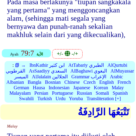
Pada masa berlakunya "tiupan sangkakala
yang pertama" yang menggoncangkan
alam, (sehingga mati segala yang
bernyawa dan punah-ranah sekalian
makhluk selain dari yang dikecualikan),
79:7
+/-
-/+
الأية
Ayah
AlQurtubi
AtTabariy الطبري
IbnKathir ابن كثير
📗 →
:
AlMuyassar
AlBaghawi البغوي
AsSaadiyy السعدي
القرطوبي
Arabic
Grammar الإعراب
AlJalalain الجلالين
الميسر
Albanian
Bangla
Bosnian
Chinese
Czech
English
French
German
Hausa
Indonesian
Japanese
Korean
Malay
Malayalam
Persian
Portuguese
Russian
Somali
Spanish
Swahili
Turkish
Urdu
Yoruba
Transliteration [+]
تَتْبَعُهَا الرَّادِفَةُ
Malay