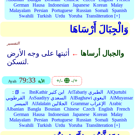
German
Hausa
Indonesian
Japanese
Korean
Malay
Malayalam
Persian
Portuguese
Russian
Somali
Spanish
Swahili
Turkish
Urdu
Yoruba
Transliteration [+]
وَالْجِبَالَ أَرْسَاهَا
التفسير
والجبال أرساها
←
أثبتها على وجه الأرض
لتسكن.
79:33
+/-
-/+
الأية
Ayah
AlQurtubi
AtTabariy الطبري
IbnKathir ابن كثير
📗 →
:
AlMuyassar
AlBaghawi البغوي
AsSaadiyy السعدي
القرطوبي
Arabic
Grammar الإعراب
AlJalalain الجلالين
الميسر
Albanian
Bangla
Bosnian
Chinese
Czech
English
French
German
Hausa
Indonesian
Japanese
Korean
Malay
Malayalam
Persian
Portuguese
Russian
Somali
Spanish
Swahili
Turkish
Urdu
Yoruba
Transliteration [+]