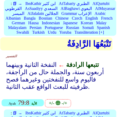
AlQurtubi
AtTabariy الطبري
IbnKathir ابن كثير
📗 →
:
AlMuyassar
AlBaghawi البغوي
AsSaadiyy السعدي
القرطوبي
Arabic
Grammar الإعراب
AlJalalain الجلالين
الميسر
Albanian
Bangla
Bosnian
Chinese
Czech
English
French
German
Hausa
Indonesian
Japanese
Korean
Malay
Malayalam
Persian
Portuguese
Russian
Somali
Spanish
Swahili
Turkish
Urdu
Yoruba
Transliteration [+]
تَتْبَعُهَا الرَّادِفَةُ
التفسير
تتبعها الرادفة
←
النفخة الثانية وبينهما
أربعون سنة، والجملة حال من الراجفة،
فاليوم واسع للنفختين وغيرهما فصح
ظرفيته للبعث الواقع عقب الثانية.
79:8
+/-
-/+
الأية
Ayah
AlQurtubi
AtTabariy الطبري
IbnKathir ابن كثير
📗 →
: