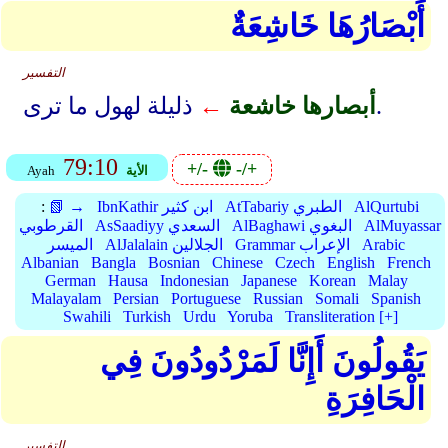
أَبْصَارُهَا خَاشِعَةٌ
التفسير
ذليلة لهول ما ترى.
أبصارها خاشعة
←
79:10
+/-
-/+
الأية
Ayah
AlQurtubi
AtTabariy الطبري
IbnKathir ابن كثير
📗 →
:
AlMuyassar
AlBaghawi البغوي
AsSaadiyy السعدي
القرطوبي
Arabic
Grammar الإعراب
AlJalalain الجلالين
الميسر
Albanian
Bangla
Bosnian
Chinese
Czech
English
French
German
Hausa
Indonesian
Japanese
Korean
Malay
Malayalam
Persian
Portuguese
Russian
Somali
Spanish
Swahili
Turkish
Urdu
Yoruba
Transliteration [+]
يَقُولُونَ أَإِنَّا لَمَرْدُودُونَ فِي
الْحَافِرَةِ
التفسير