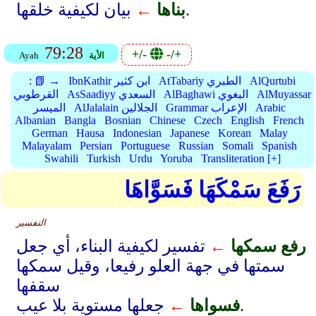
بيان لكيفية خلقها.
بناها
←
79:28
+/-
-/+
الأية
Ayah
AlQurtubi
AtTabariy الطبري
IbnKathir ابن كثير
📗 →
:
AlMuyassar
AlBaghawi البغوي
AsSaadiyy السعدي
القرطوبي
Arabic
Grammar الإعراب
AlJalalain الجلالين
الميسر
Albanian
Bangla
Bosnian
Chinese
Czech
English
French
German
Hausa
Indonesian
Japanese
Korean
Malay
Malayalam
Persian
Portuguese
Russian
Somali
Spanish
Swahili
Turkish
Urdu
Yoruba
Transliteration [+]
رَفَعَ سَمْكَهَا فَسَوَّاهَا
التفسير
رفع سمكها
←
تفسير لكيفية البناء، أي جعل
سمتها في جهة العلو رفيعا، وقيل سمكها
سقفها
جعلها مستوية بلا عيب.
فسواها
←