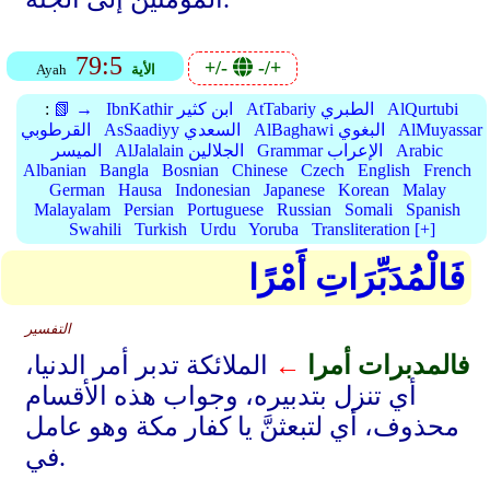
79:5
+/-
-/+
الأية
Ayah
AlQurtubi
AtTabariy الطبري
IbnKathir ابن كثير
📗 →
:
AlMuyassar
AlBaghawi البغوي
AsSaadiyy السعدي
القرطوبي
Arabic
Grammar الإعراب
AlJalalain الجلالين
الميسر
Albanian
Bangla
Bosnian
Chinese
Czech
English
French
German
Hausa
Indonesian
Japanese
Korean
Malay
Malayalam
Persian
Portuguese
Russian
Somali
Spanish
Swahili
Turkish
Urdu
Yoruba
Transliteration [+]
فَالْمُدَبِّرَاتِ أَمْرًا
التفسير
فالمدبرات أمرا
←
الملائكة تدبر أمر الدنيا،
أي تنزل بتدبيره، وجواب هذه الأقسام
محذوف، أي لتبعثنَّ يا كفار مكة وهو عامل
في.