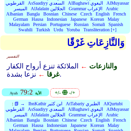
AlMuyassar
AlBaghawi البغوي
AsSaadiyy السعدي
القرطوبي
Arabic
Grammar الإعراب
AlJalalain الجلالين
الميسر
Albanian
Bangla
Bosnian
Chinese
Czech
English
French
German
Hausa
Indonesian
Japanese
Korean
Malay
Malayalam
Persian
Portuguese
Russian
Somali
Spanish
Swahili
Turkish
Urdu
Yoruba
Transliteration [+]
وَالنَّازِعَاتِ غَرْقًا
التفسير
والنازعات
←
الملائكة تنزع أرواح الكفار
نزعا بشدة.
غرقا
←
79:2
+/-
-/+
الأية
Ayah
AlQurtubi
AtTabariy الطبري
IbnKathir ابن كثير
📗 →
:
AlMuyassar
AlBaghawi البغوي
AsSaadiyy السعدي
القرطوبي
Arabic
Grammar الإعراب
AlJalalain الجلالين
الميسر
Albanian
Bangla
Bosnian
Chinese
Czech
English
French
German
Hausa
Indonesian
Japanese
Korean
Malay
Malayalam
Persian
Portuguese
Russian
Somali
Spanish