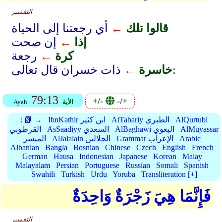
التفسير
قالوا تلك
←
أي رجعتنا إلى الحياة
إذا
←
إن صحت
كرة
←
رجعة
ذات خسران قال تعالى:
خاسرة
←
79:13
+/-
-/+
الأية
Ayah
AlQurtubi
AtTabariy الطبري
IbnKathir ابن كثير
📗 →
:
AlMuyassar
AlBaghawi البغوي
AsSaadiyy السعدي
القرطوبي
Arabic
Grammar الإعراب
AlJalalain الجلالين
الميسر
Albanian
Bangla
Bosnian
Chinese
Czech
English
French
German
Hausa
Indonesian
Japanese
Korean
Malay
Malayalam
Persian
Portuguese
Russian
Somali
Spanish
Swahili
Turkish
Urdu
Yoruba
Transliteration [+]
فَإِنَّمَا هِيَ زَجْرَةٌ وَاحِدَةٌ
التفسير