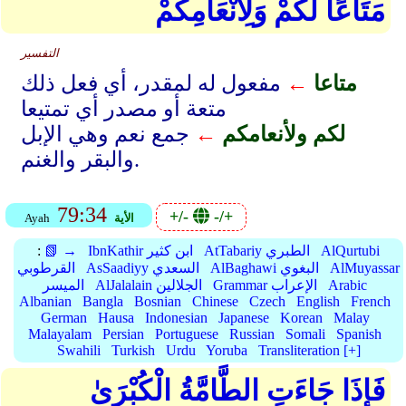
مَتَاعًا لَّكُمْ وَلِأَنْعَامِكُمْ
التفسير
متاعا
←
مفعول له لمقدر، أي فعل ذلك
متعة أو مصدر أي تمتيعا
لكم ولأنعامكم
←
جمع نعم وهي الإبل
والبقر والغنم.
79:34
+/-
-/+
الأية
Ayah
AlQurtubi
AtTabariy الطبري
IbnKathir ابن كثير
📗 →
:
AlMuyassar
AlBaghawi البغوي
AsSaadiyy السعدي
القرطوبي
Arabic
Grammar الإعراب
AlJalalain الجلالين
الميسر
Albanian
Bangla
Bosnian
Chinese
Czech
English
French
German
Hausa
Indonesian
Japanese
Korean
Malay
Malayalam
Persian
Portuguese
Russian
Somali
Spanish
Swahili
Turkish
Urdu
Yoruba
Transliteration [+]
فَإِذَا جَاءَتِ الطَّامَّةُ الْكُبْرَىٰ