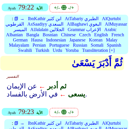
79:22
+/-
-/+
الأية
Ayah
AlQurtubi
AtTabariy الطبري
IbnKathir ابن كثير
📗 →
:
AlMuyassar
AlBaghawi البغوي
AsSaadiyy السعدي
القرطوبي
Arabic
Grammar الإعراب
AlJalalain الجلالين
الميسر
Albanian
Bangla
Bosnian
Chinese
Czech
English
French
German
Hausa
Indonesian
Japanese
Korean
Malay
Malayalam
Persian
Portuguese
Russian
Somali
Spanish
Swahili
Turkish
Urdu
Yoruba
Transliteration [+]
ثُمَّ أَدْبَرَ يَسْعَىٰ
التفسير
ثم أدبر
←
عن الإيمان
في الأرض بالفساد.
يسعى
←
79:23
+/-
-/+
الأية
Ayah
AlQurtubi
AtTabariy الطبري
IbnKathir ابن كثير
📗 →
:
AlMuyassar
AlBaghawi البغوي
AsSaadiyy السعدي
القرطوبي