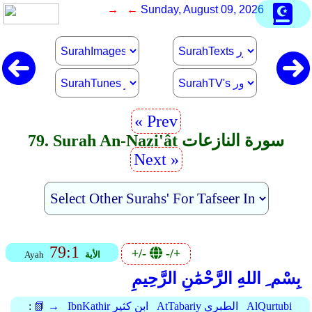
→ ←
Sunday, August 09, 2026
« Prev
79. Surah An-Nazi'ât سورة النازعات
Next »
79:1
+/-
-/+
الأية
Ayah
بِسْم ِ اللهِ الرَّحْمَٰنِ الرَّحِيمِ
AlQurtubi
AtTabariy الطبري
IbnKathir ابن كثير
📗 →
: