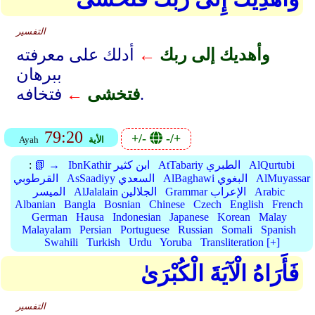
التفسير
وأهديك إلى ربك
←
أدلك على معرفته
ببرهان
فتخافه.
فتخشى
←
79:20
+/-
-/+
الأية
Ayah
AlQurtubi
AtTabariy الطبري
IbnKathir ابن كثير
📗 →
:
AlMuyassar
AlBaghawi البغوي
AsSaadiyy السعدي
القرطوبي
Arabic
Grammar الإعراب
AlJalalain الجلالين
الميسر
Albanian
Bangla
Bosnian
Chinese
Czech
English
French
German
Hausa
Indonesian
Japanese
Korean
Malay
Malayalam
Persian
Portuguese
Russian
Somali
Spanish
Swahili
Turkish
Urdu
Yoruba
Transliteration [+]
فَأَرَاهُ الْآيَةَ الْكُبْرَىٰ
التفسير