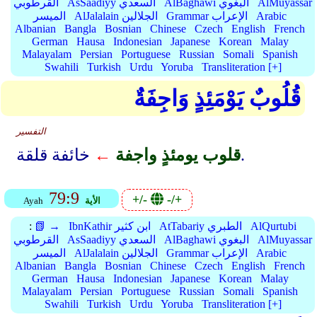
AlMuyassar
AlBaghawi البغوي
AsSaadiyy السعدي
القرطوبي
Arabic
Grammar الإعراب
AlJalalain الجلالين
الميسر
Albanian
Bangla
Bosnian
Chinese
Czech
English
French
German
Hausa
Indonesian
Japanese
Korean
Malay
Malayalam
Persian
Portuguese
Russian
Somali
Spanish
Swahili
Turkish
Urdu
Yoruba
Transliteration [+]
قُلُوبٌ يَوْمَئِذٍ وَاجِفَةٌ
التفسير
خائفة قلقة.
قلوب يومئذٍ واجفة
←
79:9
+/-
-/+
الأية
Ayah
AlQurtubi
AtTabariy الطبري
IbnKathir ابن كثير
📗 →
:
AlMuyassar
AlBaghawi البغوي
AsSaadiyy السعدي
القرطوبي
Arabic
Grammar الإعراب
AlJalalain الجلالين
الميسر
Albanian
Bangla
Bosnian
Chinese
Czech
English
French
German
Hausa
Indonesian
Japanese
Korean
Malay
Malayalam
Persian
Portuguese
Russian
Somali
Spanish
Swahili
Turkish
Urdu
Yoruba
Transliteration [+]