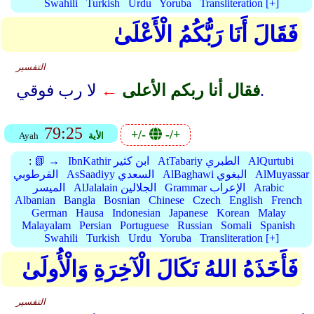
Swahili
Turkish
Urdu
Yoruba
Transliteration [+]
فَقَالَ أَنَا رَبُّكُمُ الْأَعْلَىٰ
التفسير
لا رب فوقي.
فقال أنا ربكم الأعلى
←
79:25
+/-
-/+
الأية
Ayah
AlQurtubi
AtTabariy الطبري
IbnKathir ابن كثير
📗 →
:
AlMuyassar
AlBaghawi البغوي
AsSaadiyy السعدي
القرطوبي
Arabic
Grammar الإعراب
AlJalalain الجلالين
الميسر
Albanian
Bangla
Bosnian
Chinese
Czech
English
French
German
Hausa
Indonesian
Japanese
Korean
Malay
Malayalam
Persian
Portuguese
Russian
Somali
Spanish
Swahili
Turkish
Urdu
Yoruba
Transliteration [+]
فَأَخَذَهُ اللهُ نَكَالَ الْآخِرَةِ وَالْأُولَىٰ
التفسير