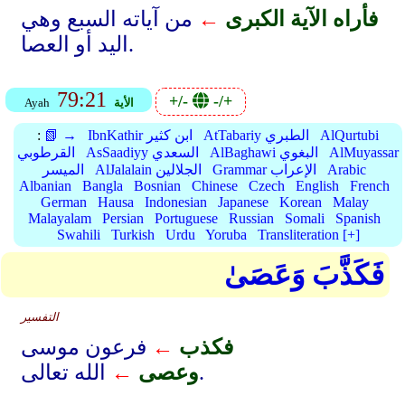
فأراه الآية الكبرى
←
من آياته السبع وهي
اليد أو العصا.
79:21
+/-
-/+
الأية
Ayah
AlQurtubi
AtTabariy الطبري
IbnKathir ابن كثير
📗 →
:
AlMuyassar
AlBaghawi البغوي
AsSaadiyy السعدي
القرطوبي
Arabic
Grammar الإعراب
AlJalalain الجلالين
الميسر
Albanian
Bangla
Bosnian
Chinese
Czech
English
French
German
Hausa
Indonesian
Japanese
Korean
Malay
Malayalam
Persian
Portuguese
Russian
Somali
Spanish
Swahili
Turkish
Urdu
Yoruba
Transliteration [+]
فَكَذَّبَ وَعَصَىٰ
التفسير
فكذب
←
فرعون موسى
الله تعالى.
وعصى
←