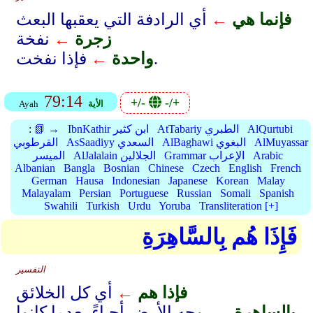
فإنما هي
←
أي الرادفة التي يعقبها البعث
زجرة
←
نفخة
فإذا نفخت.
واحدة
←
79:14
+/-
-/+
الأية
Ayah
AlQurtubi
AtTabariy الطبري
IbnKathir ابن كثير
📗 →
:
AlMuyassar
AlBaghawi البغوي
AsSaadiyy السعدي
القرطوبي
Arabic
Grammar الإعراب
AlJalalain الجلالين
الميسر
Albanian
Bangla
Bosnian
Chinese
Czech
English
French
German
Hausa
Indonesian
Japanese
Korean
Malay
Malayalam
Persian
Portuguese
Russian
Somali
Spanish
Swahili
Turkish
Urdu
Yoruba
Transliteration [+]
فَإِذَا هُم بِالسَّاهِرَةِ
التفسير
فإذا هم
←
أي كل الخلائق
بالساهرة
←
بوجه الأرض أحياءً بعدما كانوا