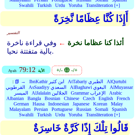
Swahili
Turkish
Urdu
Yoruba
Transliteration [+]
أَإِذَا كُنَّا عِظَامًا نَّخِرَةً
التفسير
أئذا كنا عظاما نخرة
←
وفي قراءة ناخرة
بالية متفتتة نحيا.
79:12
+/-
-/+
الأية
Ayah
AlQurtubi
AtTabariy الطبري
IbnKathir ابن كثير
📗 →
:
AlMuyassar
AlBaghawi البغوي
AsSaadiyy السعدي
القرطوبي
Arabic
Grammar الإعراب
AlJalalain الجلالين
الميسر
Albanian
Bangla
Bosnian
Chinese
Czech
English
French
German
Hausa
Indonesian
Japanese
Korean
Malay
Malayalam
Persian
Portuguese
Russian
Somali
Spanish
Swahili
Turkish
Urdu
Yoruba
Transliteration [+]
قَالُوا تِلْكَ إِذًا كَرَّةٌ خَاسِرَةٌ