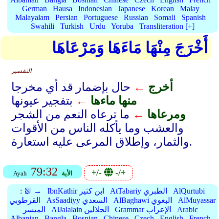
German
Hausa
Indonesian
Japanese
Korean
Malay
Malayalam
Persian
Portuguese
Russian
Somali
Spanish
Swahili
Turkish
Urdu
Yoruba
Transliteration [+]
أَخْرَجَ مِنْهَا مَاءَهَا وَمَرْعَاهَا
التفسير
أخرج
←
حال بإضمار قد أي مخرجا
منها ماءها
←
بتفجير عيونها
ومرعاها
←
ما ترعاه النعم من الشجر
والعشب وما يأكله الناس من الأقوات
والثمار، وإطلاق المرعى عليه استعارة.
79:32
+/-
-/+
الأية
Ayah
AlQurtubi
AtTabariy الطبري
IbnKathir ابن كثير
📗 →
:
AlMuyassar
AlBaghawi البغوي
AsSaadiyy السعدي
القرطوبي
Arabic
Grammar الإعراب
AlJalalain الجلالين
الميسر
Albanian
Bangla
Bosnian
Chinese
Czech
English
French