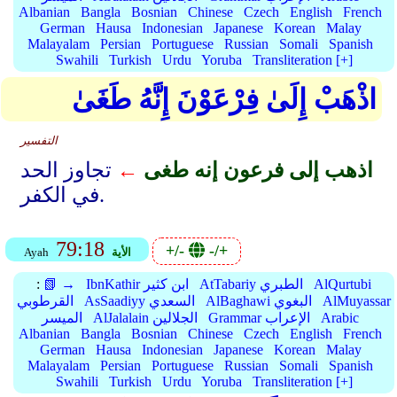
Albanian
Bangla
Bosnian
Chinese
Czech
English
French
German
Hausa
Indonesian
Japanese
Korean
Malay
Malayalam
Persian
Portuguese
Russian
Somali
Spanish
Swahili
Turkish
Urdu
Yoruba
Transliteration [+]
اذْهَبْ إِلَىٰ فِرْعَوْنَ إِنَّهُ طَغَىٰ
التفسير
اذهب إلى فرعون إنه طغى
←
تجاوز الحد
في الكفر.
79:18
+/-
-/+
الأية
Ayah
AlQurtubi
AtTabariy الطبري
IbnKathir ابن كثير
📗 →
:
AlMuyassar
AlBaghawi البغوي
AsSaadiyy السعدي
القرطوبي
Arabic
Grammar الإعراب
AlJalalain الجلالين
الميسر
Albanian
Bangla
Bosnian
Chinese
Czech
English
French
German
Hausa
Indonesian
Japanese
Korean
Malay
Malayalam
Persian
Portuguese
Russian
Somali
Spanish
Swahili
Turkish
Urdu
Yoruba
Transliteration [+]