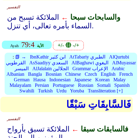
التفسير
والسابحات سبحا
←
الملائكة تسبح من
السماء بأمره تعالى، أي تنزل.
79:4
+/-
-/+
الأية
Ayah
AlQurtubi
AtTabariy الطبري
IbnKathir ابن كثير
📗 →
:
AlMuyassar
AlBaghawi البغوي
AsSaadiyy السعدي
القرطوبي
Arabic
Grammar الإعراب
AlJalalain الجلالين
الميسر
Albanian
Bangla
Bosnian
Chinese
Czech
English
French
German
Hausa
Indonesian
Japanese
Korean
Malay
Malayalam
Persian
Portuguese
Russian
Somali
Spanish
Swahili
Turkish
Urdu
Yoruba
Transliteration [+]
فَالسَّابِقَاتِ سَبْقًا
التفسير
فالسابقات سبقا
←
الملائكة تسبق بأرواح
المؤمنين إلى الجنة.