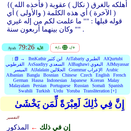
{( فأخذه الله ) أهلكه بالغرق ( نكال ) عقوبة
( الآخرة ) أي هذه الكلمة ( والأولى ) أي
قوله قبلها : "" ما علمت لكم من إله غيري
"" وكان بينهما أربعون سنة .
79:26
+/-
-/+
الأية
Ayah
AlQurtubi
AtTabariy الطبري
IbnKathir ابن كثير
📗 →
:
AlMuyassar
AlBaghawi البغوي
AsSaadiyy السعدي
القرطوبي
Arabic
Grammar الإعراب
AlJalalain الجلالين
الميسر
Albanian
Bangla
Bosnian
Chinese
Czech
English
French
German
Hausa
Indonesian
Japanese
Korean
Malay
Malayalam
Persian
Portuguese
Russian
Somali
Spanish
Swahili
Turkish
Urdu
Yoruba
Transliteration [+]
إِنَّ فِي ذَٰلِكَ لَعِبْرَةً لِّمَن يَخْشَىٰ
التفسير
إن في ذلك
←
المذكور