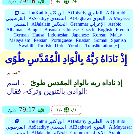
79:16
+/-
-/+
الأية
Ayah
AlQurtubi
AtTabariy الطبري
IbnKathir ابن كثير
📗 →
:
AlMuyassar
AlBaghawi البغوي
AsSaadiyy السعدي
القرطوبي
Arabic
Grammar الإعراب
AlJalalain الجلالين
الميسر
Albanian
Bangla
Bosnian
Chinese
Czech
English
French
German
Hausa
Indonesian
Japanese
Korean
Malay
Malayalam
Persian
Portuguese
Russian
Somali
Spanish
Swahili
Turkish
Urdu
Yoruba
Transliteration [+]
إِذْ نَادَاهُ رَبُّهُ بِالْوَادِ الْمُقَدَّسِ طُوًى
التفسير
إذ ناداه ربه بالوادِ المقدس طوىً
←
اسم
الوادي بالتنوين وتركه، فقال:
79:17
+/-
-/+
الأية
Ayah
AlQurtubi
AtTabariy الطبري
IbnKathir ابن كثير
📗 →
:
AlMuyassar
AlBaghawi البغوي
AsSaadiyy السعدي
القرطوبي
Arabic
Grammar الإعراب
AlJalalain الجلالين
الميسر