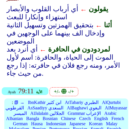
يقولون
←
أي أرباب القلوب والأبصار
استهزاء وإنكارا للبعث
أئنا
←
بتحقيق الهمزتين وتسهيل الثانية
وإدخال الف بينهما على الوجهين في
الموضعين
لمردودون في الحافرة
←
أي أنرد بعد
الموت إلى الحياة، والحافرة: اسم لأول
الأمر، ومنه رجع فلان في حافرته: إذا رجع
من حيث جاء.
79:11
+/-
-/+
الأية
Ayah
AlQurtubi
AtTabariy الطبري
IbnKathir ابن كثير
📗 →
:
AlMuyassar
AlBaghawi البغوي
AsSaadiyy السعدي
القرطوبي
Arabic
Grammar الإعراب
AlJalalain الجلالين
الميسر
Albanian
Bangla
Bosnian
Chinese
Czech
English
French
German
Hausa
Indonesian
Japanese
Korean
Malay
Malayalam
Persian
Portuguese
Russian
Somali
Spanish