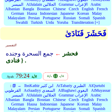
Arabic
Grammar الإعراب
AlJalalain الجلالين
الميسر
Albanian
Bangla
Bosnian
Chinese
Czech
English
French
German
Hausa
Indonesian
Japanese
Korean
Malay
Malayalam
Persian
Portuguese
Russian
Somali
Spanish
Swahili
Turkish
Urdu
Yoruba
Transliteration [+]
فَحَشَرَ فَنَادَىٰ
التفسير
فحشر
←
جمع السحرة وجنده
فنادى } .
79:24
+/-
-/+
الأية
Ayah
AlQurtubi
AtTabariy الطبري
IbnKathir ابن كثير
📗 →
:
AlMuyassar
AlBaghawi البغوي
AsSaadiyy السعدي
القرطوبي
Arabic
Grammar الإعراب
AlJalalain الجلالين
الميسر
Albanian
Bangla
Bosnian
Chinese
Czech
English
French
German
Hausa
Indonesian
Japanese
Korean
Malay
Malayalam
Persian
Portuguese
Russian
Somali
Spanish