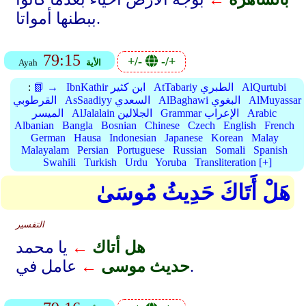
ببطنها أمواتا.
79:15
+/-
-/+
الأية
Ayah
AlQurtubi
AtTabariy الطبري
IbnKathir ابن كثير
📗 →
:
AlMuyassar
AlBaghawi البغوي
AsSaadiyy السعدي
القرطوبي
Arabic
Grammar الإعراب
AlJalalain الجلالين
الميسر
Albanian
Bangla
Bosnian
Chinese
Czech
English
French
German
Hausa
Indonesian
Japanese
Korean
Malay
Malayalam
Persian
Portuguese
Russian
Somali
Spanish
Swahili
Turkish
Urdu
Yoruba
Transliteration [+]
هَلْ أَتَاكَ حَدِيثُ مُوسَىٰ
التفسير
هل أتاك
←
يا محمد
عامل في.
حديث موسى
←