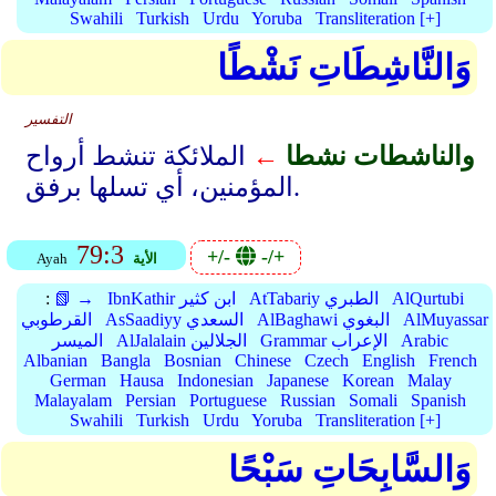
Swahili
Turkish
Urdu
Yoruba
Transliteration [+]
وَالنَّاشِطَاتِ نَشْطًا
التفسير
والناشطات نشطا
←
الملائكة تنشط أرواح
المؤمنين، أي تسلها برفق.
79:3
+/-
-/+
الأية
Ayah
AlQurtubi
AtTabariy الطبري
IbnKathir ابن كثير
📗 →
:
AlMuyassar
AlBaghawi البغوي
AsSaadiyy السعدي
القرطوبي
Arabic
Grammar الإعراب
AlJalalain الجلالين
الميسر
Albanian
Bangla
Bosnian
Chinese
Czech
English
French
German
Hausa
Indonesian
Japanese
Korean
Malay
Malayalam
Persian
Portuguese
Russian
Somali
Spanish
Swahili
Turkish
Urdu
Yoruba
Transliteration [+]
وَالسَّابِحَاتِ سَبْحًا