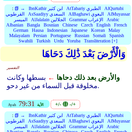
AlQurtubi
AtTabariy الطبري
IbnKathir ابن كثير
📗 →
:
AlMuyassar
AlBaghawi البغوي
AsSaadiyy السعدي
القرطوبي
Arabic
Grammar الإعراب
AlJalalain الجلالين
الميسر
Albanian
Bangla
Bosnian
Chinese
Czech
English
French
German
Hausa
Indonesian
Japanese
Korean
Malay
Malayalam
Persian
Portuguese
Russian
Somali
Spanish
Swahili
Turkish
Urdu
Yoruba
Transliteration [+]
وَالْأَرْضَ بَعْدَ ذَٰلِكَ دَحَاهَا
التفسير
والأرض بعد ذلك دحاها
←
بسطها وكانت
مخلوقة قبل السماء من غير دحو.
79:31
+/-
-/+
الأية
Ayah
AlQurtubi
AtTabariy الطبري
IbnKathir ابن كثير
📗 →
:
AlMuyassar
AlBaghawi البغوي
AsSaadiyy السعدي
القرطوبي
Arabic
Grammar الإعراب
AlJalalain الجلالين
الميسر
Albanian
Bangla
Bosnian
Chinese
Czech
English
French