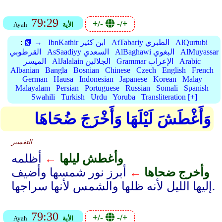
79:29
+/-
-/+
الأية
Ayah
AlQurtubi
AtTabariy الطبري
IbnKathir ابن كثير
📗 →
:
AlMuyassar
AlBaghawi البغوي
AsSaadiyy السعدي
القرطوبي
Arabic
Grammar الإعراب
AlJalalain الجلالين
الميسر
Albanian
Bangla
Bosnian
Chinese
Czech
English
French
German
Hausa
Indonesian
Japanese
Korean
Malay
Malayalam
Persian
Portuguese
Russian
Somali
Spanish
Swahili
Turkish
Urdu
Yoruba
Transliteration [+]
وَأَغْطَشَ لَيْلَهَا وَأَخْرَجَ ضُحَاهَا
التفسير
وأغطش ليلها
←
أظلمه
وأخرج ضحاها
←
أبرز نور شمسها وأضيف
إليها الليل لأنه ظلها والشمس لأنها سراجها.
79:30
+/-
-/+
الأية
Ayah