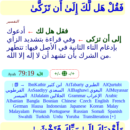
فَقُلْ هَل لَّكَ إِلَىٰ أَن تَزَكَّىٰ
التفسير
فقل هل لك
←
أدعوك
إلى أن تزكى
←
وفي قراءة بتشديد الزاي
بإدغام التاء الثانية في الأصل فيها: تتطهر
من الشرك بأن تشهد أن لا إله إلا الله.
79:19
+/-
-/+
الأية
Ayah
AlQurtubi
AtTabariy الطبري
IbnKathir ابن كثير
📗 →
:
AlMuyassar
AlBaghawi البغوي
AsSaadiyy السعدي
القرطوبي
Arabic
Grammar الإعراب
AlJalalain الجلالين
الميسر
Albanian
Bangla
Bosnian
Chinese
Czech
English
French
German
Hausa
Indonesian
Japanese
Korean
Malay
Malayalam
Persian
Portuguese
Russian
Somali
Spanish
Swahili
Turkish
Urdu
Yoruba
Transliteration [+]
وَأَهْدِيَكَ إِلَىٰ رَبِّكَ فَتَخْشَىٰ