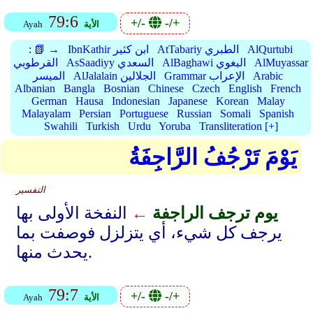
79:6
+/-
-/+
الأية
Ayah
AlQurtubi
AtTabariy الطبري
IbnKathir ابن كثير
📗 →
:
AlMuyassar
AlBaghawi البغوي
AsSaadiyy السعدي
القرطوبي
Arabic
Grammar الإعراب
AlJalalain الجلالين
الميسر
Albanian
Bangla
Bosnian
Chinese
Czech
English
French
German
Hausa
Indonesian
Japanese
Korean
Malay
Malayalam
Persian
Portuguese
Russian
Somali
Spanish
Swahili
Turkish
Urdu
Yoruba
Transliteration [+]
يَوْمَ تَرْجُفُ الرَّاجِفَةُ
التفسير
يوم ترجف الراجفة
←
النفخة الأولى بها
يرجف كل شيء، أي يتزلزل فوصفت بما
يحدث منها.
79:7
+/-
-/+
الأية
Ayah