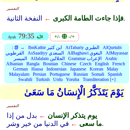
التفسير
النفخة الثانية.
فإذا جاءت الطامة الكبرى
←
79:35
+/-
-/+
الأية
Ayah
AlQurtubi
AtTabariy الطبري
IbnKathir ابن كثير
📗 →
:
AlMuyassar
AlBaghawi البغوي
AsSaadiyy السعدي
القرطوبي
Arabic
Grammar الإعراب
AlJalalain الجلالين
الميسر
Albanian
Bangla
Bosnian
Chinese
Czech
English
French
German
Hausa
Indonesian
Japanese
Korean
Malay
Malayalam
Persian
Portuguese
Russian
Somali
Spanish
Swahili
Turkish
Urdu
Yoruba
Transliteration [+]
يَوْمَ يَتَذَكَّرُ الْإِنسَانُ مَا سَعَىٰ
التفسير
يوم يتذكر الإنسان
←
بدل من إذا
في الدنيا من خير وشر.
ما سعى
←