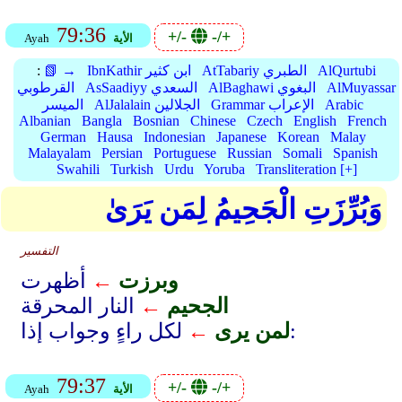
79:36
+/-
-/+
الأية
Ayah
AlQurtubi
AtTabariy الطبري
IbnKathir ابن كثير
📗 →
:
AlMuyassar
AlBaghawi البغوي
AsSaadiyy السعدي
القرطوبي
Arabic
Grammar الإعراب
AlJalalain الجلالين
الميسر
Albanian
Bangla
Bosnian
Chinese
Czech
English
French
German
Hausa
Indonesian
Japanese
Korean
Malay
Malayalam
Persian
Portuguese
Russian
Somali
Spanish
Swahili
Turkish
Urdu
Yoruba
Transliteration [+]
وَبُرِّزَتِ الْجَحِيمُ لِمَن يَرَىٰ
التفسير
وبرزت
←
أظهرت
الجحيم
←
النار المحرقة
لكل راءٍ وجواب إذا:
لمن يرى
←
79:37
+/-
-/+
الأية
Ayah