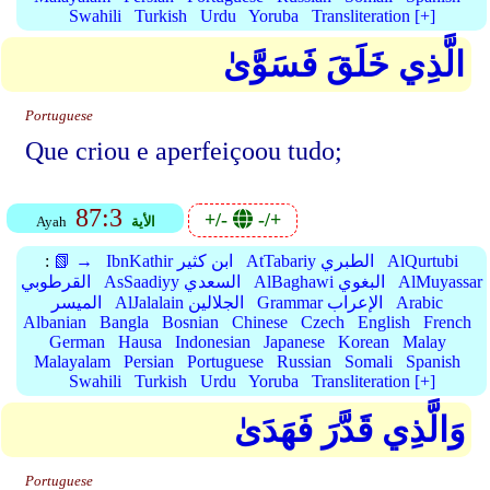
Swahili
Turkish
Urdu
Yoruba
Transliteration [+]
الَّذِي خَلَقَ فَسَوَّىٰ
Portuguese
Que criou e aperfeiçoou tudo;
87:3
+/-
-/+
الأية
Ayah
AlQurtubi
AtTabariy الطبري
IbnKathir ابن كثير
📗 →
:
AlMuyassar
AlBaghawi البغوي
AsSaadiyy السعدي
القرطوبي
Arabic
Grammar الإعراب
AlJalalain الجلالين
الميسر
Albanian
Bangla
Bosnian
Chinese
Czech
English
French
German
Hausa
Indonesian
Japanese
Korean
Malay
Malayalam
Persian
Portuguese
Russian
Somali
Spanish
Swahili
Turkish
Urdu
Yoruba
Transliteration [+]
وَالَّذِي قَدَّرَ فَهَدَىٰ
Portuguese