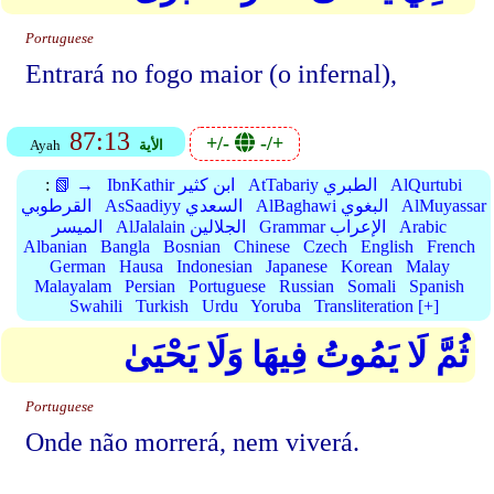
Portuguese
Entrará no fogo maior (o infernal),
87:13
+/-
-/+
الأية
Ayah
AlQurtubi
AtTabariy الطبري
IbnKathir ابن كثير
📗 →
:
AlMuyassar
AlBaghawi البغوي
AsSaadiyy السعدي
القرطوبي
Arabic
Grammar الإعراب
AlJalalain الجلالين
الميسر
Albanian
Bangla
Bosnian
Chinese
Czech
English
French
German
Hausa
Indonesian
Japanese
Korean
Malay
Malayalam
Persian
Portuguese
Russian
Somali
Spanish
Swahili
Turkish
Urdu
Yoruba
Transliteration [+]
ثُمَّ لَا يَمُوتُ فِيهَا وَلَا يَحْيَىٰ
Portuguese
Onde não morrerá, nem viverá.