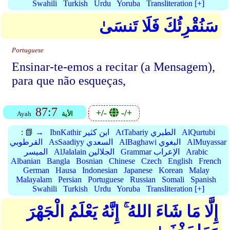
Swahili
Turkish
Urdu
Yoruba
Transliteration [+]
سَنُقْرِئُكَ فَلَا تَنسَىٰ
Portuguese
Ensinar-te-emos a recitar (a Mensagem),
para que não esqueças,
87:7
+/-
-/+
الأية
Ayah
AlQurtubi
AtTabariy الطبري
IbnKathir ابن كثير
📗 →
:
AlMuyassar
AlBaghawi البغوي
AsSaadiyy السعدي
القرطوبي
Arabic
Grammar الإعراب
AlJalalain الجلالين
الميسر
Albanian
Bangla
Bosnian
Chinese
Czech
English
French
German
Hausa
Indonesian
Japanese
Korean
Malay
Malayalam
Persian
Portuguese
Russian
Somali
Spanish
Swahili
Turkish
Urdu
Yoruba
Transliteration [+]
إِلَّا مَا شَاءَ اللهُ ۚ إِنَّهُ يَعْلَمُ الْجَهْرَ