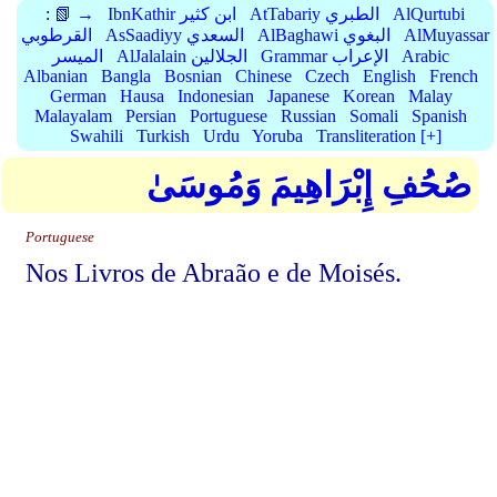
AlQurtubi
AtTabariy الطبري
IbnKathir ابن كثير
📗 →
:
AlMuyassar
AlBaghawi البغوي
AsSaadiyy السعدي
القرطوبي
Arabic
Grammar الإعراب
AlJalalain الجلالين
الميسر
Albanian
Bangla
Bosnian
Chinese
Czech
English
French
German
Hausa
Indonesian
Japanese
Korean
Malay
Malayalam
Persian
Portuguese
Russian
Somali
Spanish
Swahili
Turkish
Urdu
Yoruba
Transliteration [+]
صُحُفِ إِبْرَاهِيمَ وَمُوسَىٰ
Portuguese
Nos Livros de Abraão e de Moisés.