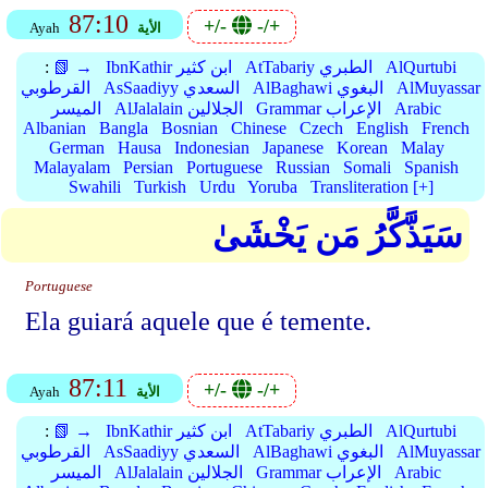
87:10
+/-
-/+
الأية
Ayah
AlQurtubi
AtTabariy الطبري
IbnKathir ابن كثير
📗 →
:
AlMuyassar
AlBaghawi البغوي
AsSaadiyy السعدي
القرطوبي
Arabic
Grammar الإعراب
AlJalalain الجلالين
الميسر
Albanian
Bangla
Bosnian
Chinese
Czech
English
French
German
Hausa
Indonesian
Japanese
Korean
Malay
Malayalam
Persian
Portuguese
Russian
Somali
Spanish
Swahili
Turkish
Urdu
Yoruba
Transliteration [+]
سَيَذَّكَّرُ مَن يَخْشَىٰ
Portuguese
Ela guiará aquele que é temente.
87:11
+/-
-/+
الأية
Ayah
AlQurtubi
AtTabariy الطبري
IbnKathir ابن كثير
📗 →
:
AlMuyassar
AlBaghawi البغوي
AsSaadiyy السعدي
القرطوبي
Arabic
Grammar الإعراب
AlJalalain الجلالين
الميسر