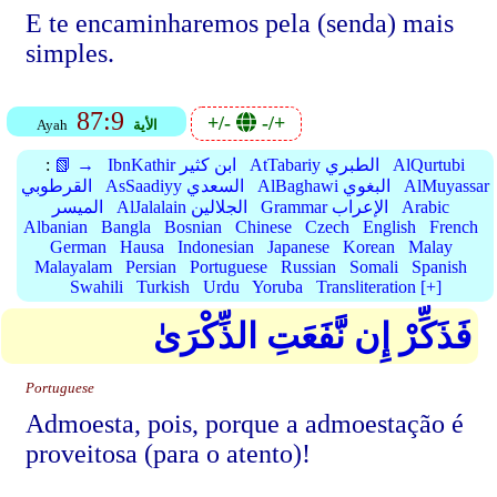
E te encaminharemos pela (senda) mais
simples.
87:9
+/-
-/+
الأية
Ayah
AlQurtubi
AtTabariy الطبري
IbnKathir ابن كثير
📗 →
:
AlMuyassar
AlBaghawi البغوي
AsSaadiyy السعدي
القرطوبي
Arabic
Grammar الإعراب
AlJalalain الجلالين
الميسر
Albanian
Bangla
Bosnian
Chinese
Czech
English
French
German
Hausa
Indonesian
Japanese
Korean
Malay
Malayalam
Persian
Portuguese
Russian
Somali
Spanish
Swahili
Turkish
Urdu
Yoruba
Transliteration [+]
فَذَكِّرْ إِن نَّفَعَتِ الذِّكْرَىٰ
Portuguese
Admoesta, pois, porque a admoestação é
proveitosa (para o atento)!