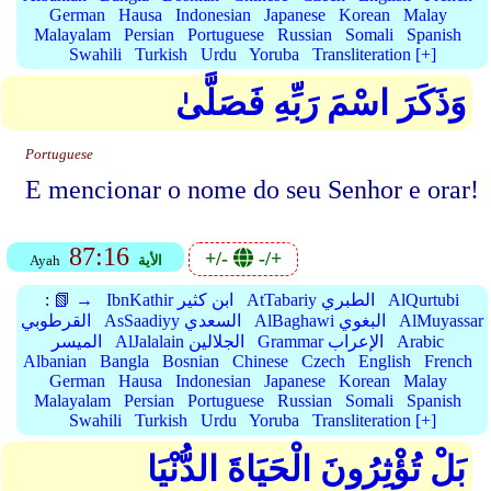
German
Hausa
Indonesian
Japanese
Korean
Malay
Malayalam
Persian
Portuguese
Russian
Somali
Spanish
Swahili
Turkish
Urdu
Yoruba
Transliteration [+]
وَذَكَرَ اسْمَ رَبِّهِ فَصَلَّىٰ
Portuguese
E mencionar o nome do seu Senhor e orar!
87:16
+/-
-/+
الأية
Ayah
AlQurtubi
AtTabariy الطبري
IbnKathir ابن كثير
📗 →
:
AlMuyassar
AlBaghawi البغوي
AsSaadiyy السعدي
القرطوبي
Arabic
Grammar الإعراب
AlJalalain الجلالين
الميسر
Albanian
Bangla
Bosnian
Chinese
Czech
English
French
German
Hausa
Indonesian
Japanese
Korean
Malay
Malayalam
Persian
Portuguese
Russian
Somali
Spanish
Swahili
Turkish
Urdu
Yoruba
Transliteration [+]
بَلْ تُؤْثِرُونَ الْحَيَاةَ الدُّنْيَا