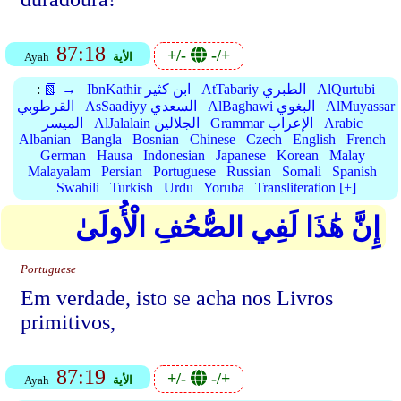
87:18
+/-
-/+
الأية
Ayah
AlQurtubi
AtTabariy الطبري
IbnKathir ابن كثير
📗 →
:
AlMuyassar
AlBaghawi البغوي
AsSaadiyy السعدي
القرطوبي
Arabic
Grammar الإعراب
AlJalalain الجلالين
الميسر
Albanian
Bangla
Bosnian
Chinese
Czech
English
French
German
Hausa
Indonesian
Japanese
Korean
Malay
Malayalam
Persian
Portuguese
Russian
Somali
Spanish
Swahili
Turkish
Urdu
Yoruba
Transliteration [+]
إِنَّ هَٰذَا لَفِي الصُّحُفِ الْأُولَىٰ
Portuguese
Em verdade, isto se acha nos Livros
primitivos,
87:19
+/-
-/+
الأية
Ayah