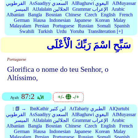
AlMuyassar
AlBaghawi البغوي
AsSaadiyy السعدي
القرطوبي
Arabic
Grammar الإعراب
AlJalalain الجلالين
الميسر
Albanian
Bangla
Bosnian
Chinese
Czech
English
French
German
Hausa
Indonesian
Japanese
Korean
Malay
Malayalam
Persian
Portuguese
Russian
Somali
Spanish
Swahili
Turkish
Urdu
Yoruba
Transliteration [+]
سَبِّحِ اسْمَ رَبِّكَ الْأَعْلَى
Portuguese
Glorifica o nome do teu Senhor, o
Altíssimo,
87:2
+/-
-/+
الأية
Ayah
AlQurtubi
AtTabariy الطبري
IbnKathir ابن كثير
📗 →
:
AlMuyassar
AlBaghawi البغوي
AsSaadiyy السعدي
القرطوبي
Arabic
Grammar الإعراب
AlJalalain الجلالين
الميسر
Albanian
Bangla
Bosnian
Chinese
Czech
English
French
German
Hausa
Indonesian
Japanese
Korean
Malay
Malayalam
Persian
Portuguese
Russian
Somali
Spanish