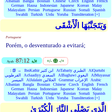
Albanian
Bangla
Bosnian
Chinese
Czech
English
French
German
Hausa
Indonesian
Japanese
Korean
Malay
Malayalam
Persian
Portuguese
Russian
Somali
Spanish
Swahili
Turkish
Urdu
Yoruba
Transliteration [+]
وَيَتَجَنَّبُهَا الْأَشْقَى
Portuguese
Porém, o desventurado a evitará;
87:12
+/-
-/+
الأية
Ayah
AlQurtubi
AtTabariy الطبري
IbnKathir ابن كثير
📗 →
:
AlMuyassar
AlBaghawi البغوي
AsSaadiyy السعدي
القرطوبي
Arabic
Grammar الإعراب
AlJalalain الجلالين
الميسر
Albanian
Bangla
Bosnian
Chinese
Czech
English
French
German
Hausa
Indonesian
Japanese
Korean
Malay
Malayalam
Persian
Portuguese
Russian
Somali
Spanish
Swahili
Turkish
Urdu
Yoruba
Transliteration [+]
الَّذِي يَصْلَى النَّارَ الْكُبْرَىٰ