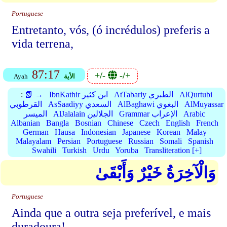
Portuguese
Entretanto, vós, (ó incrédulos) preferis a
vida terrena,
87:17
+/-
-/+
الأية
Ayah
AlQurtubi
AtTabariy الطبري
IbnKathir ابن كثير
📗 →
:
AlMuyassar
AlBaghawi البغوي
AsSaadiyy السعدي
القرطوبي
Arabic
Grammar الإعراب
AlJalalain الجلالين
الميسر
Albanian
Bangla
Bosnian
Chinese
Czech
English
French
German
Hausa
Indonesian
Japanese
Korean
Malay
Malayalam
Persian
Portuguese
Russian
Somali
Spanish
Swahili
Turkish
Urdu
Yoruba
Transliteration [+]
وَالْآخِرَةُ خَيْرٌ وَأَبْقَىٰ
Portuguese
Ainda que a outra seja preferível, e mais
duradoura!