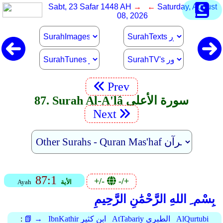
Sabt, 23 Safar 1448 AH
→ ←
Saturday, August
08, 2026
Prev
87. Surah Al-A'lâ سورة الأعلى
Next
87:1
+/-
-/+
الأية
Ayah
بِسْم ِ اللهِ الرَّحْمَٰنِ الرَّحِيمِ
AlQurtubi
AtTabariy الطبري
IbnKathir ابن كثير
📗 →
: