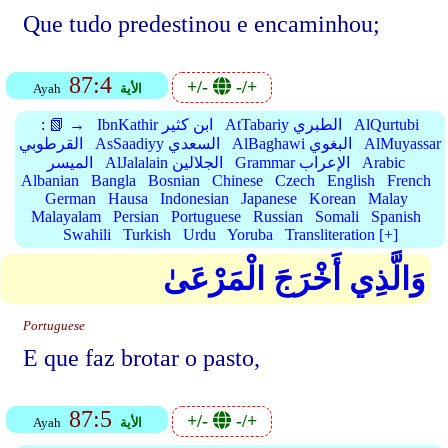
Que tudo predestinou e encaminhou;
87:4
+/-
-/+
الأية
Ayah
AlQurtubi
AtTabariy الطبري
IbnKathir ابن كثير
📗 →
:
AlMuyassar
AlBaghawi البغوي
AsSaadiyy السعدي
القرطوبي
Arabic
Grammar الإعراب
AlJalalain الجلالين
الميسر
Albanian
Bangla
Bosnian
Chinese
Czech
English
French
German
Hausa
Indonesian
Japanese
Korean
Malay
Malayalam
Persian
Portuguese
Russian
Somali
Spanish
Swahili
Turkish
Urdu
Yoruba
Transliteration [+]
وَالَّذِي أَخْرَجَ الْمَرْعَىٰ
Portuguese
E que faz brotar o pasto,
87:5
+/-
-/+
الأية
Ayah