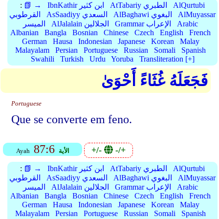
AlQurtubi
AtTabariy الطبري
IbnKathir ابن كثير
📗 →
:
AlMuyassar
AlBaghawi البغوي
AsSaadiyy السعدي
القرطوبي
Arabic
Grammar الإعراب
AlJalalain الجلالين
الميسر
Albanian
Bangla
Bosnian
Chinese
Czech
English
French
German
Hausa
Indonesian
Japanese
Korean
Malay
Malayalam
Persian
Portuguese
Russian
Somali
Spanish
Swahili
Turkish
Urdu
Yoruba
Transliteration [+]
فَجَعَلَهُ غُثَاءً أَحْوَىٰ
Portuguese
Que se converte em feno.
87:6
+/-
-/+
الأية
Ayah
AlQurtubi
AtTabariy الطبري
IbnKathir ابن كثير
📗 →
:
AlMuyassar
AlBaghawi البغوي
AsSaadiyy السعدي
القرطوبي
Arabic
Grammar الإعراب
AlJalalain الجلالين
الميسر
Albanian
Bangla
Bosnian
Chinese
Czech
English
French
German
Hausa
Indonesian
Japanese
Korean
Malay
Malayalam
Persian
Portuguese
Russian
Somali
Spanish