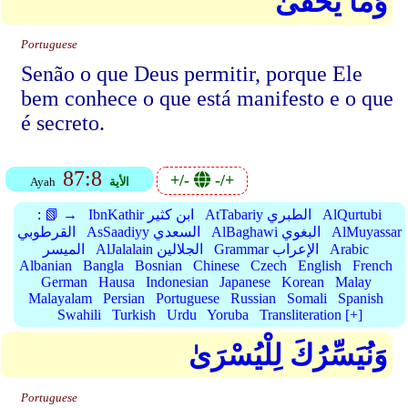
وَمَا يَخْفَىٰ
Portuguese
Senão o que Deus permitir, porque Ele
bem conhece o que está manifesto e o que
é secreto.
87:8
+/-
-/+
الأية
Ayah
AlQurtubi
AtTabariy الطبري
IbnKathir ابن كثير
📗 →
:
AlMuyassar
AlBaghawi البغوي
AsSaadiyy السعدي
القرطوبي
Arabic
Grammar الإعراب
AlJalalain الجلالين
الميسر
Albanian
Bangla
Bosnian
Chinese
Czech
English
French
German
Hausa
Indonesian
Japanese
Korean
Malay
Malayalam
Persian
Portuguese
Russian
Somali
Spanish
Swahili
Turkish
Urdu
Yoruba
Transliteration [+]
وَنُيَسِّرُكَ لِلْيُسْرَىٰ
Portuguese