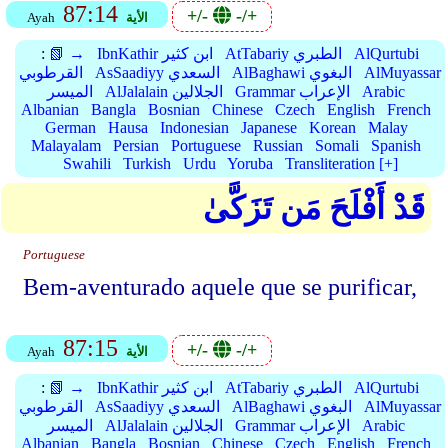
87:14
+/-
-/+
الأية
Ayah
AlQurtubi
AtTabariy الطبري
IbnKathir ابن كثير
📗 →
:
AlMuyassar
AlBaghawi البغوي
AsSaadiyy السعدي
القرطوبي
Arabic
Grammar الإعراب
AlJalalain الجلالين
الميسر
Albanian
Bangla
Bosnian
Chinese
Czech
English
French
German
Hausa
Indonesian
Japanese
Korean
Malay
Malayalam
Persian
Portuguese
Russian
Somali
Spanish
Swahili
Turkish
Urdu
Yoruba
Transliteration [+]
قَدْ أَفْلَحَ مَن تَزَكَّىٰ
Portuguese
Bem-aventurado aquele que se purificar,
87:15
+/-
-/+
الأية
Ayah
AlQurtubi
AtTabariy الطبري
IbnKathir ابن كثير
📗 →
:
AlMuyassar
AlBaghawi البغوي
AsSaadiyy السعدي
القرطوبي
Arabic
Grammar الإعراب
AlJalalain الجلالين
الميسر
Albanian
Bangla
Bosnian
Chinese
Czech
English
French