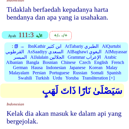
Indonesian
Tidaklah berfaedah kepadanya harta
bendanya dan apa yang ia usahakan.
111:3
+/-
-/+
الأية
Ayah
AlQurtubi
AtTabariy الطبري
IbnKathir ابن كثير
📗 →
:
AlMuyassar
AlBaghawi البغوي
AsSaadiyy السعدي
القرطوبي
Arabic
Grammar الإعراب
AlJalalain الجلالين
الميسر
Albanian
Bangla
Bosnian
Chinese
Czech
English
French
German
Hausa
Indonesian
Japanese
Korean
Malay
Malayalam
Persian
Portuguese
Russian
Somali
Spanish
Swahili
Turkish
Urdu
Yoruba
Transliteration [+]
سَيَصْلَىٰ نَارًا ذَاتَ لَهَبٍ
Indonesian
Kelak dia akan masuk ke dalam api yang
bergejolak.