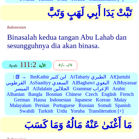
تَبَّتْ يَدَا أَبِي لَهَبٍ وَتَبَّ
Indonesian
Binasalah kedua tangan Abu Lahab dan
sesungguhnya dia akan binasa.
111:2
+/-
-/+
الأية
Ayah
AlQurtubi
AtTabariy الطبري
IbnKathir ابن كثير
📗 →
:
AlMuyassar
AlBaghawi البغوي
AsSaadiyy السعدي
القرطوبي
Arabic
Grammar الإعراب
AlJalalain الجلالين
الميسر
Albanian
Bangla
Bosnian
Chinese
Czech
English
French
German
Hausa
Indonesian
Japanese
Korean
Malay
Malayalam
Persian
Portuguese
Russian
Somali
Spanish
Swahili
Turkish
Urdu
Yoruba
Transliteration [+]
مَا أَغْنَىٰ عَنْهُ مَالُهُ وَمَا كَسَبَ