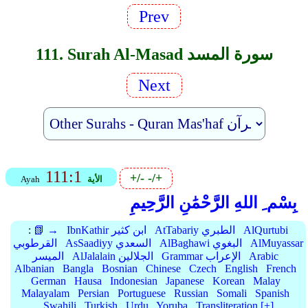
Prev
111. Surah Al-Masad سورة المسد
Next
111:1
+/-
-/+
الأية
Ayah
بِسْم ِ اللهِ الرَّحْمَٰنِ الرَّحِيمِ
AlQurtubi
AtTabariy الطبري
IbnKathir ابن كثير
📗 →
:
AlMuyassar
AlBaghawi البغوي
AsSaadiyy السعدي
القرطوبي
Arabic
Grammar الإعراب
AlJalalain الجلالين
الميسر
Albanian
Bangla
Bosnian
Chinese
Czech
English
French
German
Hausa
Indonesian
Japanese
Korean
Malay
Malayalam
Persian
Portuguese
Russian
Somali
Spanish
Swahili
Turkish
Urdu
Yoruba
Transliteration [+]