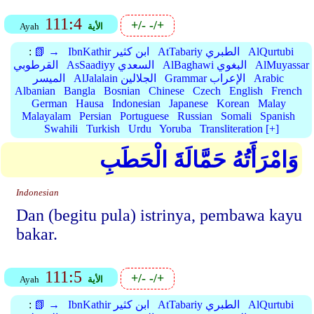
111:4
+/-
-/+
الأية
Ayah
AlQurtubi
AtTabariy الطبري
IbnKathir ابن كثير
📗 →
:
AlMuyassar
AlBaghawi البغوي
AsSaadiyy السعدي
القرطوبي
Arabic
Grammar الإعراب
AlJalalain الجلالين
الميسر
Albanian
Bangla
Bosnian
Chinese
Czech
English
French
German
Hausa
Indonesian
Japanese
Korean
Malay
Malayalam
Persian
Portuguese
Russian
Somali
Spanish
Swahili
Turkish
Urdu
Yoruba
Transliteration [+]
وَامْرَأَتُهُ حَمَّالَةَ الْحَطَبِ
Indonesian
Dan (begitu pula) istrinya, pembawa kayu
bakar.
111:5
+/-
-/+
الأية
Ayah
AlQurtubi
AtTabariy الطبري
IbnKathir ابن كثير
📗 →
: