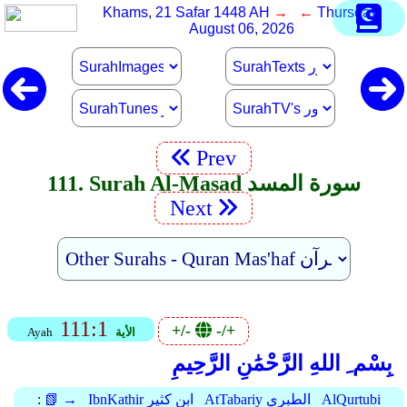
Khams, 21 Safar 1448 AH
→ ←
Thursday,
August 06, 2026
Prev
111. Surah Al-Masad سورة المسد
Next
111:1
+/-
-/+
الأية
Ayah
بِسْم ِ اللهِ الرَّحْمَٰنِ الرَّحِيمِ
AlQurtubi
AtTabariy الطبري
IbnKathir ابن كثير
📗 →
: