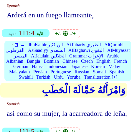
Spanish
Arderá en un fuego llameante,
111:4
+/-
-/+
الأية
Ayah
AlQurtubi
AtTabariy الطبري
IbnKathir ابن كثير
📗 →
:
AlMuyassar
AlBaghawi البغوي
AsSaadiyy السعدي
القرطوبي
Arabic
Grammar الإعراب
AlJalalain الجلالين
الميسر
Albanian
Bangla
Bosnian
Chinese
Czech
English
French
German
Hausa
Indonesian
Japanese
Korean
Malay
Malayalam
Persian
Portuguese
Russian
Somali
Spanish
Swahili
Turkish
Urdu
Yoruba
Transliteration [+]
وَامْرَأَتُهُ حَمَّالَةَ الْحَطَبِ
Spanish
así como su mujer, la acarreadora de leña,
111:5