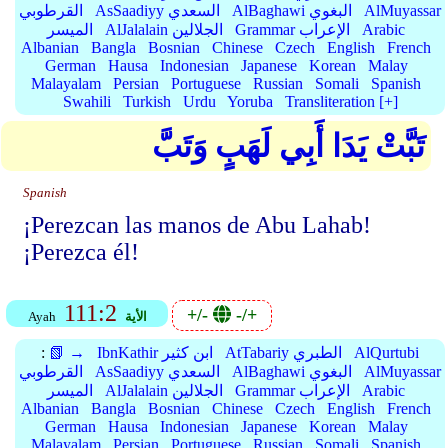
AlMuyassar
AlBaghawi البغوي
AsSaadiyy السعدي
القرطوبي
Arabic
Grammar الإعراب
AlJalalain الجلالين
الميسر
Albanian
Bangla
Bosnian
Chinese
Czech
English
French
German
Hausa
Indonesian
Japanese
Korean
Malay
Malayalam
Persian
Portuguese
Russian
Somali
Spanish
Swahili
Turkish
Urdu
Yoruba
Transliteration [+]
تَبَّتْ يَدَا أَبِي لَهَبٍ وَتَبَّ
Spanish
¡Perezcan las manos de Abu Lahab!
¡Perezca él!
111:2
+/-
-/+
الأية
Ayah
AlQurtubi
AtTabariy الطبري
IbnKathir ابن كثير
📗 →
:
AlMuyassar
AlBaghawi البغوي
AsSaadiyy السعدي
القرطوبي
Arabic
Grammar الإعراب
AlJalalain الجلالين
الميسر
Albanian
Bangla
Bosnian
Chinese
Czech
English
French
German
Hausa
Indonesian
Japanese
Korean
Malay
Malayalam
Persian
Portuguese
Russian
Somali
Spanish