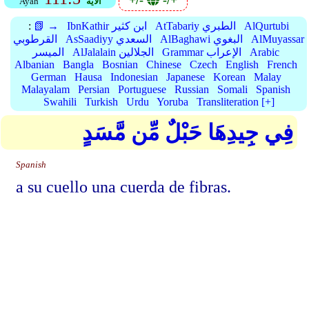
+/-
-/+
الأية
Ayah
AlQurtubi
AtTabariy الطبري
IbnKathir ابن كثير
📗 →
:
AlMuyassar
AlBaghawi البغوي
AsSaadiyy السعدي
القرطوبي
Arabic
Grammar الإعراب
AlJalalain الجلالين
الميسر
Albanian
Bangla
Bosnian
Chinese
Czech
English
French
German
Hausa
Indonesian
Japanese
Korean
Malay
Malayalam
Persian
Portuguese
Russian
Somali
Spanish
Swahili
Turkish
Urdu
Yoruba
Transliteration [+]
فِي جِيدِهَا حَبْلٌ مِّن مَّسَدٍ
Spanish
a su cuello una cuerda de fibras.