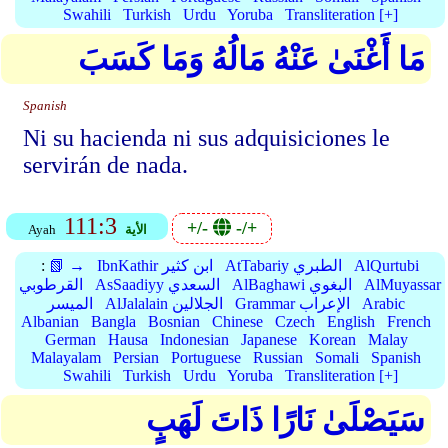
Swahili
Turkish
Urdu
Yoruba
Transliteration [+]
مَا أَغْنَىٰ عَنْهُ مَالُهُ وَمَا كَسَبَ
Spanish
Ni su hacienda ni sus adquisiciones le
servirán de nada.
111:3
+/-
-/+
الأية
Ayah
AlQurtubi
AtTabariy الطبري
IbnKathir ابن كثير
📗 →
:
AlMuyassar
AlBaghawi البغوي
AsSaadiyy السعدي
القرطوبي
Arabic
Grammar الإعراب
AlJalalain الجلالين
الميسر
Albanian
Bangla
Bosnian
Chinese
Czech
English
French
German
Hausa
Indonesian
Japanese
Korean
Malay
Malayalam
Persian
Portuguese
Russian
Somali
Spanish
Swahili
Turkish
Urdu
Yoruba
Transliteration [+]
سَيَصْلَىٰ نَارًا ذَاتَ لَهَبٍ