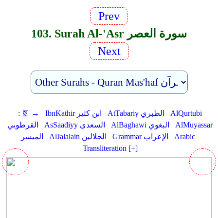
Prev
103. Surah Al-'Asr سورة العصر
Next
AlQurtubi
AtTabariy الطبري
IbnKathir ابن كثير
📗 →
:
AlMuyassar
AlBaghawi البغوي
AsSaadiyy السعدي
القرطوبي
Arabic
Grammar الإعراب
AlJalalain الجلالين
الميسر
Transliteration [+]