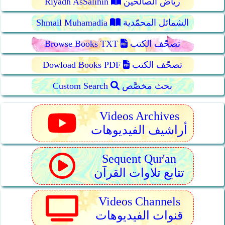
رياض الصالحين
Riyadh AsSalihin
الشمائل المحمّدية
Shmail Muhamadia
تصحّف الكتب
Browse Books TXT
تصحّف الكتب
Dowload Books PDF
بحث مخصَّص
Custom Search
Videos Archives
أراشيف الفيديوهات
Sequent Qur'an
تتابع تلاوات القرآن
Videos Channels
قنوات الفيديوهات