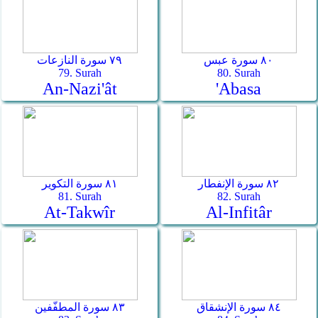
٨٠ سورة عبس
٧٩ سورة النازعات
79. Surah
80. Surah
An-Nazi'ât
'Abasa
٨٢ سورة الإنفطار
٨١ سورة التكوير
81. Surah
82. Surah
At-Takwîr
Al-Infitâr
٨٤ سورة الإنشقاق
٨٣ سورة المطفّفين