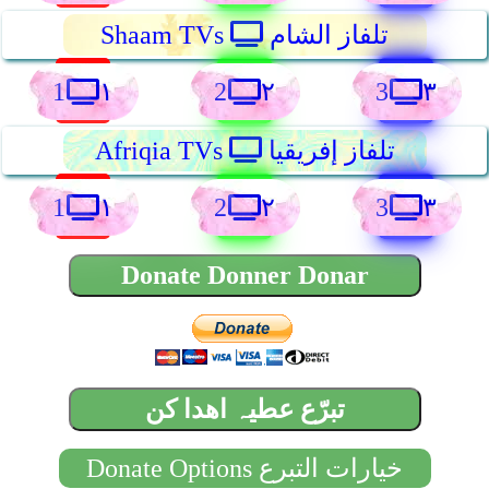
تلفاز الشام
Shaam TVs
1
2
3
١
٢
٣
تلفاز إفريقيا
Afriqia TVs
1
2
3
١
٢
٣
Donate Donner Donar
تبرّع عطیہ اهدا کن
Donate Options خيارات التبرع