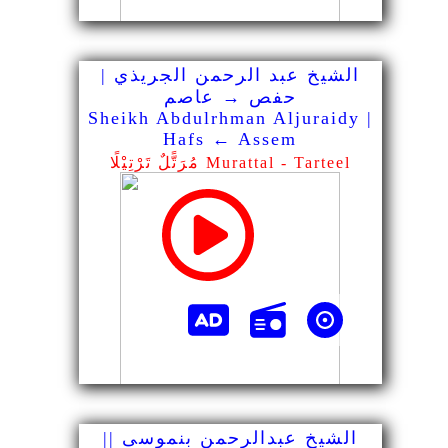
الشيخ عبد الرحمن الجريذي |
حفص → عاصم
Sheikh Abdulrhman Aljuraidy |
Hafs ← Assem
مُرَتًّلٌ تَرْتِيْلًا Murattal - Tarteel
الشيخ عبدالرحمن بنموسى ||