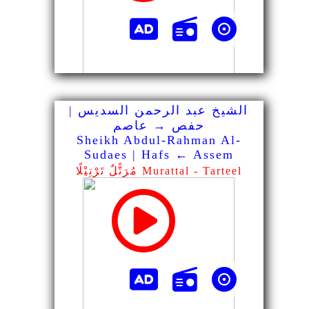
الشيخ عبد الرحمن السديس |
حفص → عاصم
Sheikh Abdul-Rahman Al-
Sudaes | Hafs ← Assem
مُرَتًّلٌ تَرْتِيْلًا Murattal - Tarteel