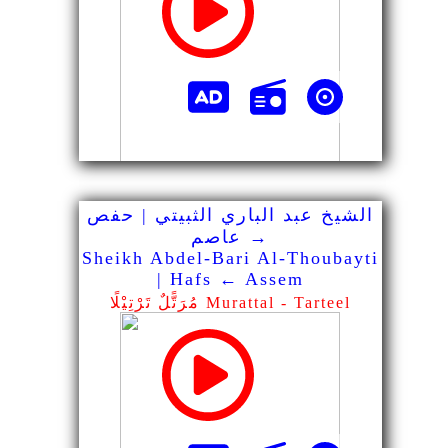
الشيخ عبد الباري الثبيتي | حفص
→ عاصم
Sheikh Abdel-Bari Al-Thoubayti
| Hafs ← Assem
مُرَتًّلٌ تَرْتِيْلًا Murattal - Tarteel