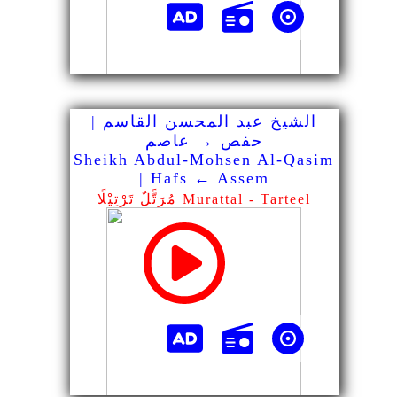
الشيخ عبد المحسن القاسم |
حفص → عاصم
Sheikh Abdul-Mohsen Al-Qasim
| Hafs ← Assem
مُرَتًّلٌ تَرْتِيْلًا Murattal - Tarteel