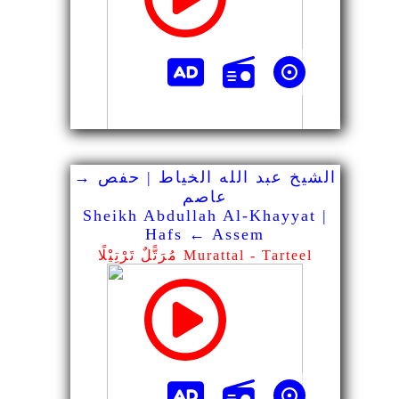
الشيخ عبد الله الخياط | حفص →
عاصم
Sheikh Abdullah Al-Khayyat |
Hafs ← Assem
مُرَتًّلٌ تَرْتِيْلًا Murattal - Tarteel