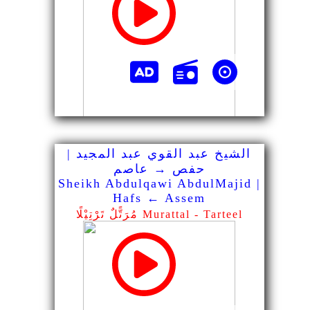
الشيخ عبد القوي عبد المجيد |
حفص → عاصم
Sheikh Abdulqawi AbdulMajid |
Hafs ← Assem
مُرَتًّلٌ تَرْتِيْلًا Murattal - Tarteel