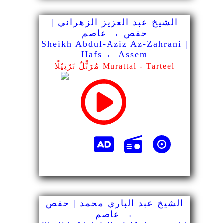
الشيخ عبد العزيز الزهراني |
حفص → عاصم
Sheikh Abdul-Aziz Az-Zahrani |
Hafs ← Assem
مُرَتًّلٌ تَرْتِيْلًا Murattal - Tarteel
الشيخ عبد الباري محمد | حفص
→ عاصم