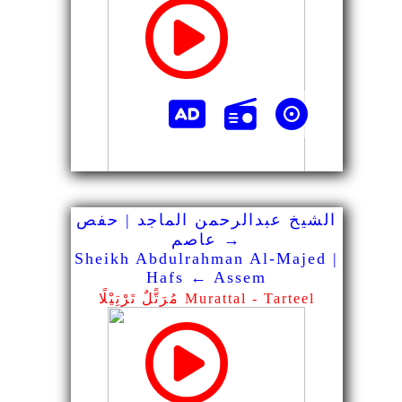
الشيخ عبدالرحمن الماجد | حفص
→ عاصم
Sheikh Abdulrahman Al-Majed |
Hafs ← Assem
مُرَتًّلٌ تَرْتِيْلًا Murattal - Tarteel