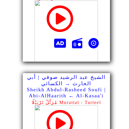
الشيخ عبد الرشيد صوفي | أبي
الحارث → الكسائي
Sheikh Abdul-Rasheed Soufi |
Abi-AlHaarith ← Al-Kasaa'i
مُرَتًّلٌ تَرْتِيْلًا Murattal - Tarteel