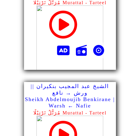
مُرَتًّلٌ تَرْتِيْلًا Murattal - Tarteel
الشيخ عبد المجيب بنكيران ||
ورش → نافع
Sheikh Abdelmoujib Benkirane |
Warsh ← Nafie
مُرَتًّلٌ تَرْتِيْلًا Murattal - Tarteel