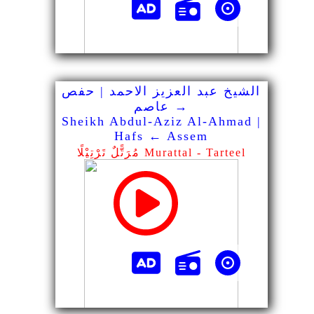
الشيخ عبد العزيز الاحمد | حفص
→ عاصم
Sheikh Abdul-Aziz Al-Ahmad |
Hafs ← Assem
مُرَتًّلٌ تَرْتِيْلًا Murattal - Tarteel