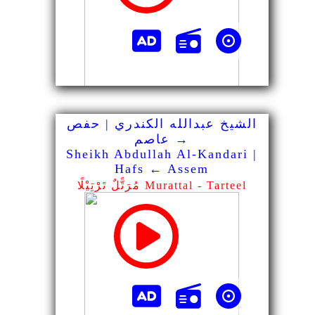
الشيخ عبدالله الكندري | حفص
→ عاصم
Sheikh Abdullah Al-Kandari |
Hafs ← Assem
مُرَتًّلٌ تَرْتِيْلًا Murattal - Tarteel