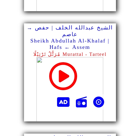
الشيخ عبدالله الخلف | حفص →
عاصم
Sheikh Abdullah Al-Khalaf |
Hafs ← Assem
مُرَتًّلٌ تَرْتِيْلًا Murattal - Tarteel