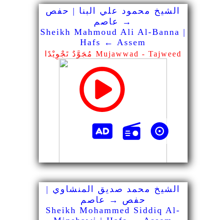
الشيخ محمود علي البنا | حفص
→ عاصم
Sheikh Mahmoud Ali Al-Banna |
Hafs ← Assem
مُجَوَّدٌ تَجْوِيْدًا Mujawwad - Tajweed
الشيخ محمد صديق المنشاوي |
حفص → عاصم
Sheikh Mohammed Siddiq Al-