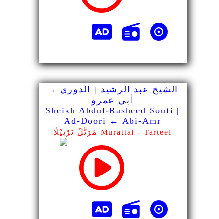
الشيخ عبد الرشيد | الدوري →
أبي عمرو
Sheikh Abdul-Rasheed Soufi |
Ad-Doori ← Abi-Amr
مُرَتًّلٌ تَرْتِيْلًا Murattal - Tarteel