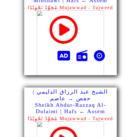
Minshawi | Hafs ← Assem
مُجَوَّدٌ تَجْوِيْدًا Mujawwad - Tajweed
الشيخ عبد الرزاق الدليمي |
حفص → عاصم
Sheikh Abdur-Razzaq Al-
Dulaimi | Hafs ← Assem
مُجَوَّدٌ تَجْوِيْدًا Mujawwad - Tajweed