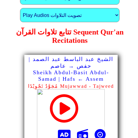
تتابع تلاوات القرآن Sequent Qur'an
Recitations
الشيخ عبد الباسط عبد الصمد |
حفص → عاصم
Sheikh Abdul-Basit Abdul-
Samad | Hafs ← Assem
مُجَوَّدٌ تَجْوِيْدًا Mujawwad - Tajweed