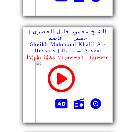
الشيخ محمود خليل الحصري |
حفص → عاصم
Sheikh Mahmoud Khalil Al-
Hussary | Hafs ← Assem
مُجَوَّدٌ تَجْوِيْدًا Mujawwad - Tajweed