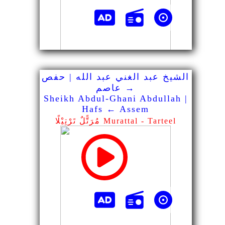
الشيخ عبد الغني عبد الله | حفص
→ عاصم
Sheikh Abdul-Ghani Abdullah |
Hafs ← Assem
مُرَتًّلٌ تَرْتِيْلًا Murattal - Tarteel