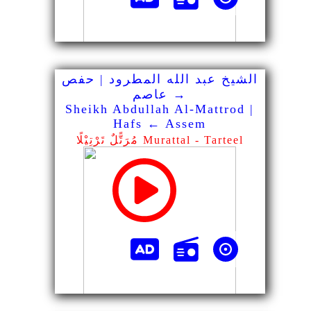
الشيخ عبد الله المطرود | حفص
→ عاصم
Sheikh Abdullah Al-Mattrod |
Hafs ← Assem
مُرَتًّلٌ تَرْتِيْلًا Murattal - Tarteel