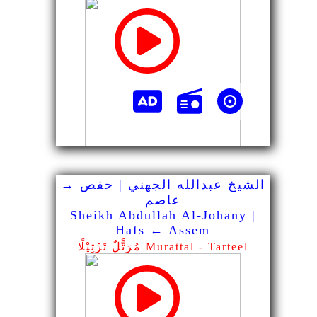
الشيخ عبدالله الجهني | حفص →
عاصم
Sheikh Abdullah Al-Johany |
Hafs ← Assem
مُرَتًّلٌ تَرْتِيْلًا Murattal - Tarteel