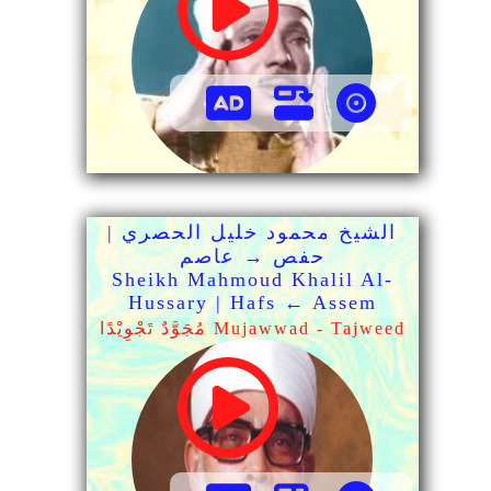
الشيخ محمود خليل الحصري |
حفص → عاصم
Sheikh Mahmoud Khalil Al-
Hussary | Hafs ← Assem
مُجَوَّدٌ تَجْوِيْدًا Mujawwad - Tajweed