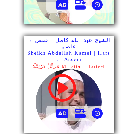
الشيخ عبد الله كامل | حفص →
عاصم
Sheikh Abdullah Kamel | Hafs
← Assem
مُرَتًّلٌ تَرْتِيْلًا Murattal - Tarteel