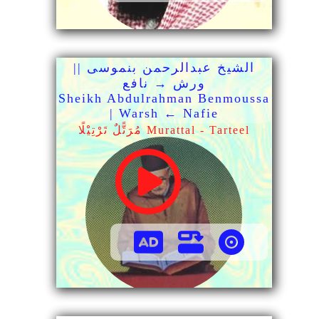
الشيخ عبدالرحمن بنموسى ||
ورش → نافع
Sheikh Abdulrahman Benmoussa
| Warsh ← Nafie
مُرَتًّلٌ تَرْتِيْلًا Murattal - Tarteel