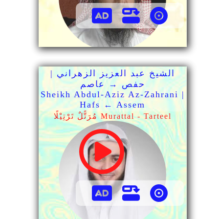
الشيخ عبد العزيز الزهراني |
حفص → عاصم
Sheikh Abdul-Aziz Az-Zahrani |
Hafs ← Assem
مُرَتًّلٌ تَرْتِيْلًا Murattal - Tarteel