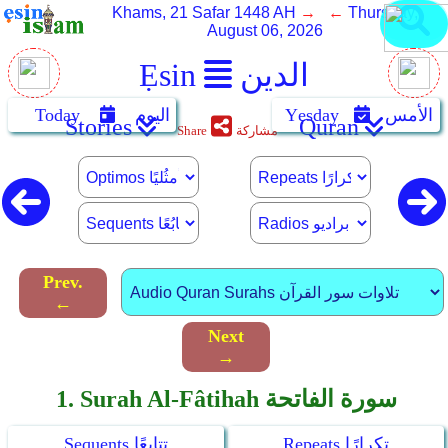
Khams, 21 Safar 1448 AH
→ ←
Thursday,
August 06, 2026
الدين
Ẹsin
الأمس
Yẹsday
اليوم
Today
Stories
Quran
مشاركة
Share
Prev.
←
Next
→
1. Surah Al-Fâtihah سورة الفاتحة
Repeats تكرارًا
Sequents تتابعًا