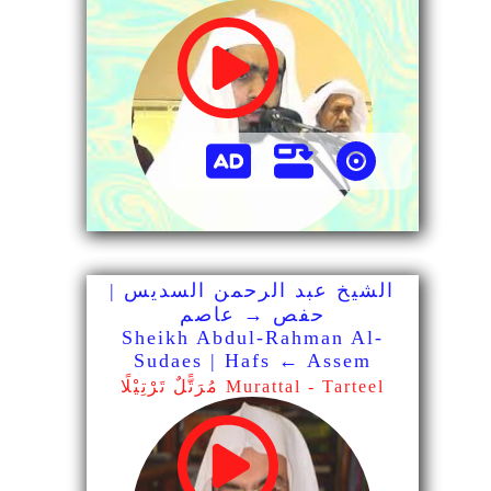
الشيخ عبد الرحمن السديس |
حفص → عاصم
Sheikh Abdul-Rahman Al-
Sudaes | Hafs ← Assem
مُرَتًّلٌ تَرْتِيْلًا Murattal - Tarteel