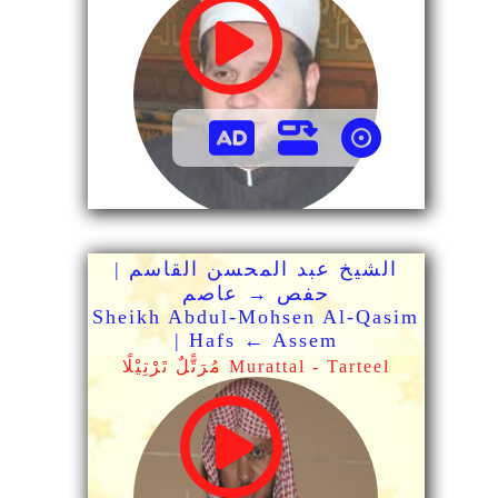
الشيخ عبد المحسن القاسم |
حفص → عاصم
Sheikh Abdul-Mohsen Al-Qasim
| Hafs ← Assem
مُرَتًّلٌ تَرْتِيْلًا Murattal - Tarteel