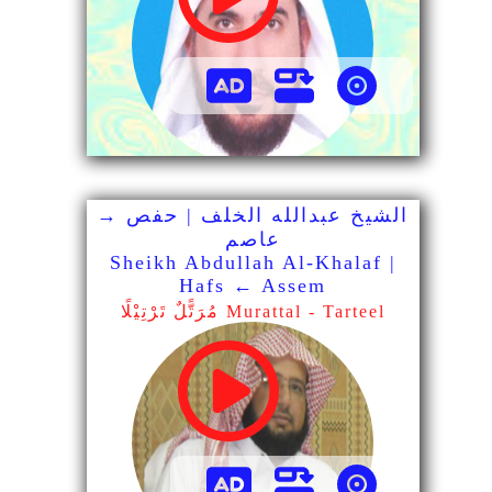
الشيخ عبدالله الخلف | حفص →
عاصم
Sheikh Abdullah Al-Khalaf |
Hafs ← Assem
مُرَتًّلٌ تَرْتِيْلًا Murattal - Tarteel