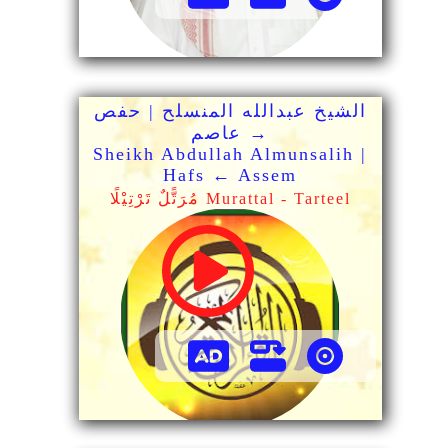
الشيخ عبدالله المنسلح | حفص
→ عاصم
Sheikh Abdullah Almunsalih |
Hafs ← Assem
مُرَتًّلٌ تَرْتِيْلًا Murattal - Tarteel