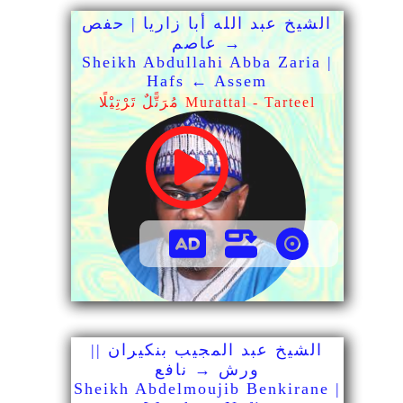
الشيخ عبد الله أبا زاريا | حفص
→ عاصم
Sheikh Abdullahi Abba Zaria |
Hafs ← Assem
مُرَتًّلٌ تَرْتِيْلًا Murattal - Tarteel
الشيخ عبد المجيب بنكيران ||
ورش → نافع
Sheikh Abdelmoujib Benkirane |