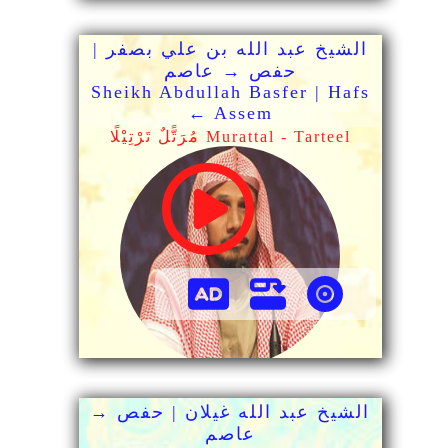
الشيخ عبد الله بن علي بصفر |
حفص → عاصم
Sheikh Abdullah Basfer | Hafs
← Assem
مُرَتًّلٌ تَرْتِيْلًا Murattal - Tarteel
الشيخ عبد الله غيلان | حفص →
عاصم