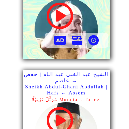
الشيخ عبد الغني عبد الله | حفص
→ عاصم
Sheikh Abdul-Ghani Abdullah |
Hafs ← Assem
مُرَتًّلٌ تَرْتِيْلًا Murattal - Tarteel