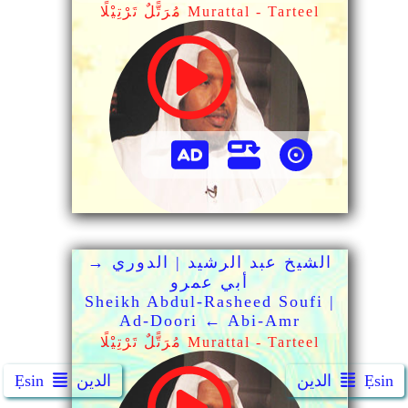
مُرَتًّلٌ تَرْتِيْلًا Murattal - Tarteel
الشيخ عبد الرشيد | الدوري →
أبي عمرو
Sheikh Abdul-Rasheed Soufi |
Ad-Doori ← Abi-Amr
مُرَتًّلٌ تَرْتِيْلًا Murattal - Tarteel
Ẹsin
الدين
الدين
Ẹsin