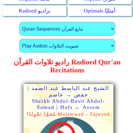
Optimals أمثليًا
Radioed براديو
راديو تلاوات القرآن Radioed Qur'an
Recitations
الشيخ عبد الباسط عبد الصمد |
حفص → عاصم
Sheikh Abdul-Basit Abdul-
Samad | Hafs ← Assem
مُجَوَّدٌ تَجْوِيْدًا Mujawwad - Tajweed