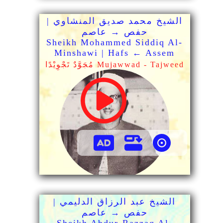
الشيخ محمد صديق المنشاوي |
حفص → عاصم
Sheikh Mohammed Siddiq Al-
Minshawi | Hafs ← Assem
مُجَوَّدٌ تَجْوِيْدًا Mujawwad - Tajweed
الشيخ عبد الرزاق الدليمي |
حفص → عاصم