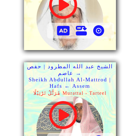
الشيخ عبد الله المطرود | حفص
→ عاصم
Sheikh Abdullah Al-Mattrod |
Hafs ← Assem
مُرَتًّلٌ تَرْتِيْلًا Murattal - Tarteel