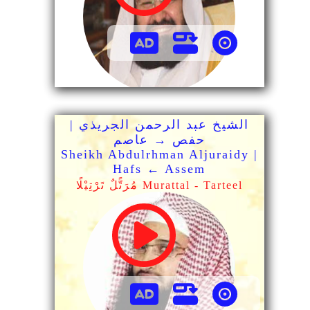
الشيخ عبد الرحمن الجريذي |
حفص → عاصم
Sheikh Abdulrhman Aljuraidy |
Hafs ← Assem
مُرَتًّلٌ تَرْتِيْلًا Murattal - Tarteel