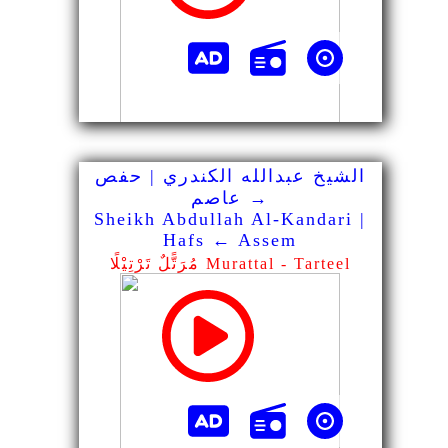
الشيخ عبدالله الكندري | حفص
→ عاصم
Sheikh Abdullah Al-Kandari |
Hafs ← Assem
مُرَتًّلٌ تَرْتِيْلًا Murattal - Tarteel