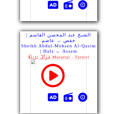
الشيخ عبد المحسن القاسم |
حفص → عاصم
Sheikh Abdul-Mohsen Al-Qasim
| Hafs ← Assem
مُرَتًّلٌ تَرْتِيْلًا Murattal - Tarteel