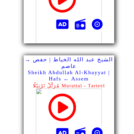
الشيخ عبد الله الخياط | حفص →
عاصم
Sheikh Abdullah Al-Khayyat |
Hafs ← Assem
مُرَتًّلٌ تَرْتِيْلًا Murattal - Tarteel