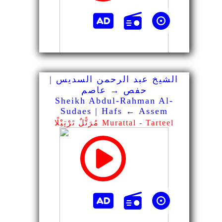
الشيخ عبد الرحمن السديس |
حفص → عاصم
Sheikh Abdul-Rahman Al-
Sudaes | Hafs ← Assem
مُرَتًّلٌ تَرْتِيْلًا Murattal - Tarteel