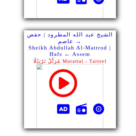
الشيخ عبد الله المطرود | حفص
→ عاصم
Sheikh Abdullah Al-Mattrod |
Hafs ← Assem
مُرَتًّلٌ تَرْتِيْلًا Murattal - Tarteel