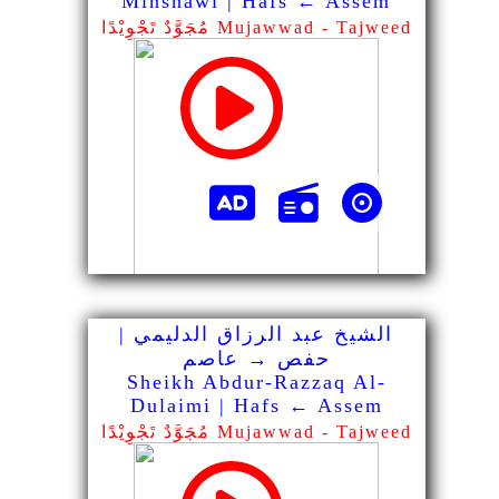
Minshawi | Hafs ← Assem
مُجَوَّدٌ تَجْوِيْدًا Mujawwad - Tajweed
الشيخ عبد الرزاق الدليمي |
حفص → عاصم
Sheikh Abdur-Razzaq Al-
Dulaimi | Hafs ← Assem
مُجَوَّدٌ تَجْوِيْدًا Mujawwad - Tajweed