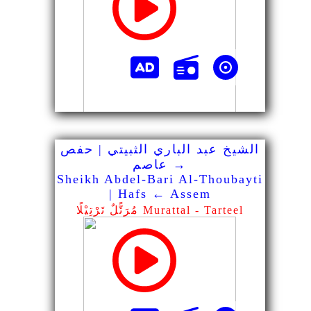
الشيخ عبد الباري الثبيتي | حفص
→ عاصم
Sheikh Abdel-Bari Al-Thoubayti
| Hafs ← Assem
مُرَتًّلٌ تَرْتِيْلًا Murattal - Tarteel