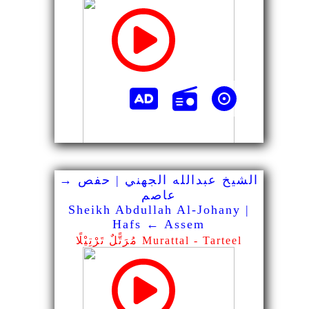
الشيخ عبدالله الجهني | حفص →
عاصم
Sheikh Abdullah Al-Johany |
Hafs ← Assem
مُرَتًّلٌ تَرْتِيْلًا Murattal - Tarteel