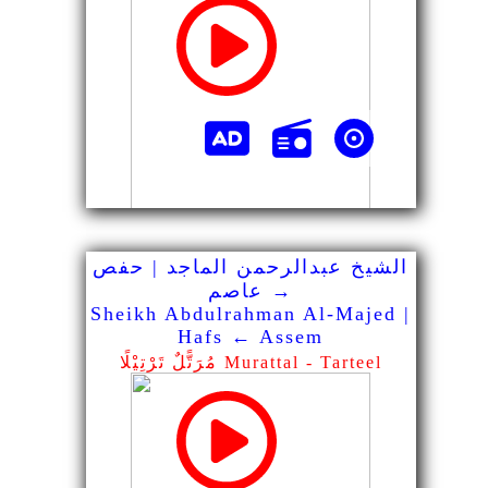
الشيخ عبدالرحمن الماجد | حفص
→ عاصم
Sheikh Abdulrahman Al-Majed |
Hafs ← Assem
مُرَتًّلٌ تَرْتِيْلًا Murattal - Tarteel