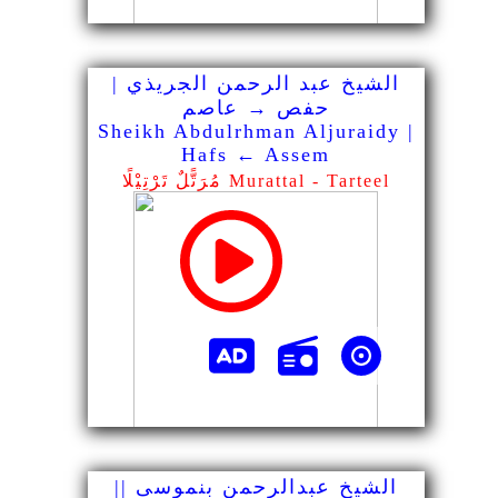
الشيخ عبد الرحمن الجريذي |
حفص → عاصم
Sheikh Abdulrhman Aljuraidy |
Hafs ← Assem
مُرَتًّلٌ تَرْتِيْلًا Murattal - Tarteel
الشيخ عبدالرحمن بنموسى ||