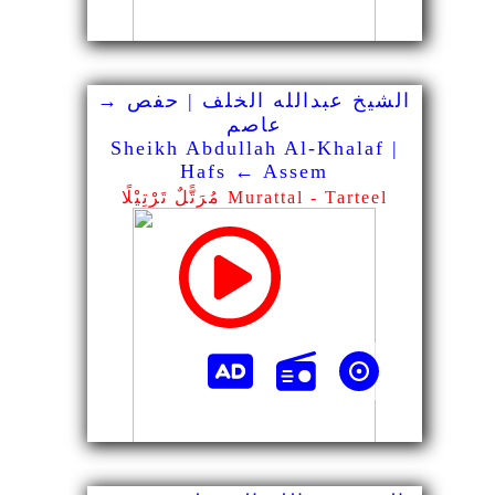
الشيخ عبدالله الخلف | حفص →
عاصم
Sheikh Abdullah Al-Khalaf |
Hafs ← Assem
مُرَتًّلٌ تَرْتِيْلًا Murattal - Tarteel