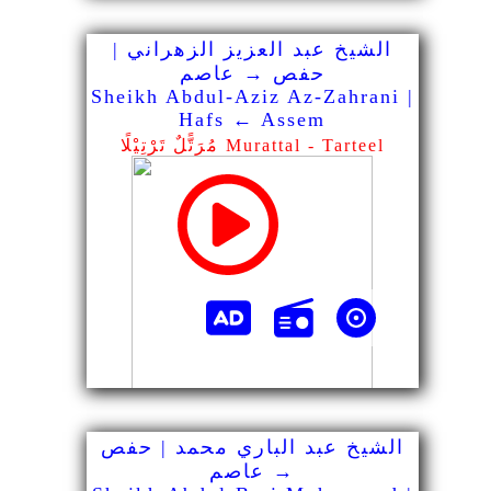
الشيخ عبد العزيز الزهراني |
حفص → عاصم
Sheikh Abdul-Aziz Az-Zahrani |
Hafs ← Assem
مُرَتًّلٌ تَرْتِيْلًا Murattal - Tarteel
الشيخ عبد الباري محمد | حفص
→ عاصم