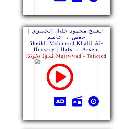
الشيخ محمود خليل الحصري |
حفص → عاصم
Sheikh Mahmoud Khalil Al-
Hussary | Hafs ← Assem
مُجَوَّدٌ تَجْوِيْدًا Mujawwad - Tajweed