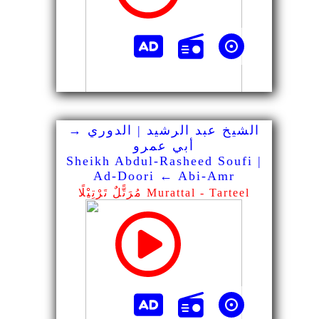
الشيخ عبد الرشيد | الدوري →
أبي عمرو
Sheikh Abdul-Rasheed Soufi |
Ad-Doori ← Abi-Amr
مُرَتًّلٌ تَرْتِيْلًا Murattal - Tarteel