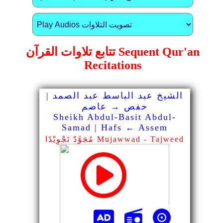
تتابع تلاوات القرآن Sequent Qur'an
Recitations
الشيخ عبد الباسط عبد الصمد |
حفص → عاصم
Sheikh Abdul-Basit Abdul-
Samad | Hafs ← Assem
مُجَوَّدٌ تَجْوِيْدًا Mujawwad - Tajweed