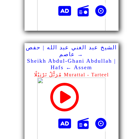
الشيخ عبد الغني عبد الله | حفص
→ عاصم
Sheikh Abdul-Ghani Abdullah |
Hafs ← Assem
مُرَتًّلٌ تَرْتِيْلًا Murattal - Tarteel