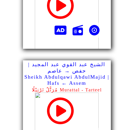
الشيخ عبد القوي عبد المجيد |
حفص → عاصم
Sheikh Abdulqawi AbdulMajid |
Hafs ← Assem
مُرَتًّلٌ تَرْتِيْلًا Murattal - Tarteel