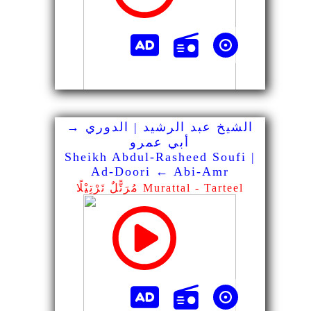
الشيخ عبد الرشيد | الدوري →
أبي عمرو
Sheikh Abdul-Rasheed Soufi |
Ad-Doori ← Abi-Amr
مُرَتًّلٌ تَرْتِيْلًا Murattal - Tarteel