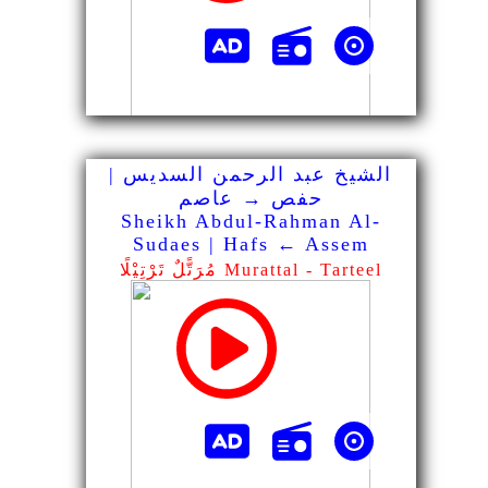
الشيخ عبد الرحمن السديس |
حفص → عاصم
Sheikh Abdul-Rahman Al-
Sudaes | Hafs ← Assem
مُرَتًّلٌ تَرْتِيْلًا Murattal - Tarteel