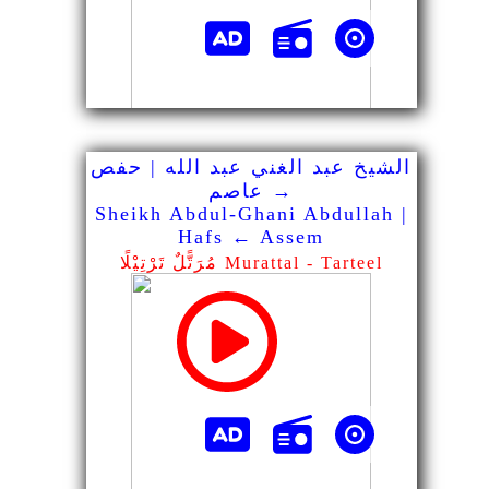
الشيخ عبد الغني عبد الله | حفص
→ عاصم
Sheikh Abdul-Ghani Abdullah |
Hafs ← Assem
مُرَتًّلٌ تَرْتِيْلًا Murattal - Tarteel