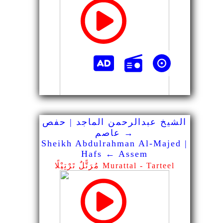
الشيخ عبدالرحمن الماجد | حفص
→ عاصم
Sheikh Abdulrahman Al-Majed |
Hafs ← Assem
مُرَتًّلٌ تَرْتِيْلًا Murattal - Tarteel