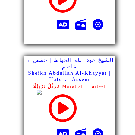
الشيخ عبد الله الخياط | حفص →
عاصم
Sheikh Abdullah Al-Khayyat |
Hafs ← Assem
مُرَتًّلٌ تَرْتِيْلًا Murattal - Tarteel