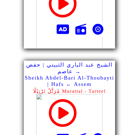
الشيخ عبد الباري الثبيتي | حفص
→ عاصم
Sheikh Abdel-Bari Al-Thoubayti
| Hafs ← Assem
مُرَتًّلٌ تَرْتِيْلًا Murattal - Tarteel