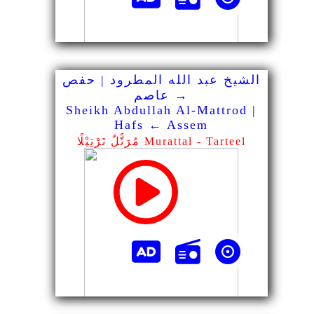
الشيخ عبد الله المطرود | حفص
→ عاصم
Sheikh Abdullah Al-Mattrod |
Hafs ← Assem
مُرَتًّلٌ تَرْتِيْلًا Murattal - Tarteel