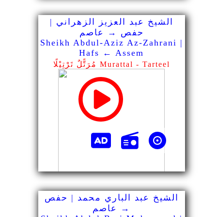
الشيخ عبد العزيز الزهراني |
حفص → عاصم
Sheikh Abdul-Aziz Az-Zahrani |
Hafs ← Assem
مُرَتًّلٌ تَرْتِيْلًا Murattal - Tarteel
الشيخ عبد الباري محمد | حفص
→ عاصم