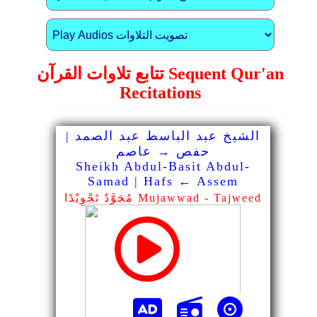
تتابع تلاوات القرآن Sequent Qur'an
Recitations
الشيخ عبد الباسط عبد الصمد |
حفص → عاصم
Sheikh Abdul-Basit Abdul-
Samad | Hafs ← Assem
مُجَوَّدٌ تَجْوِيْدًا Mujawwad - Tajweed