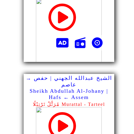
الشيخ عبدالله الجهني | حفص →
عاصم
Sheikh Abdullah Al-Johany |
Hafs ← Assem
مُرَتًّلٌ تَرْتِيْلًا Murattal - Tarteel