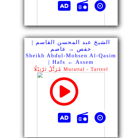
الشيخ عبد المحسن القاسم |
حفص → عاصم
Sheikh Abdul-Mohsen Al-Qasim
| Hafs ← Assem
مُرَتًّلٌ تَرْتِيْلًا Murattal - Tarteel