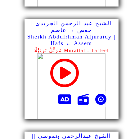
الشيخ عبد الرحمن الجريذي |
حفص → عاصم
Sheikh Abdulrhman Aljuraidy |
Hafs ← Assem
مُرَتًّلٌ تَرْتِيْلًا Murattal - Tarteel
الشيخ عبدالرحمن بنموسى ||