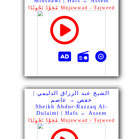
Minshawi | Hafs ← Assem
مُجَوَّدٌ تَجْوِيْدًا Mujawwad - Tajweed
الشيخ عبد الرزاق الدليمي |
حفص → عاصم
Sheikh Abdur-Razzaq Al-
Dulaimi | Hafs ← Assem
مُجَوَّدٌ تَجْوِيْدًا Mujawwad - Tajweed