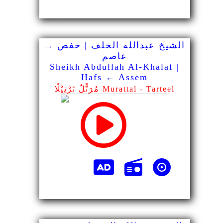
الشيخ عبدالله الخلف | حفص →
عاصم
Sheikh Abdullah Al-Khalaf |
Hafs ← Assem
مُرَتًّلٌ تَرْتِيْلًا Murattal - Tarteel