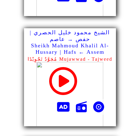
الشيخ محمود خليل الحصري |
حفص → عاصم
Sheikh Mahmoud Khalil Al-
Hussary | Hafs ← Assem
مُجَوَّدٌ تَجْوِيْدًا Mujawwad - Tajweed