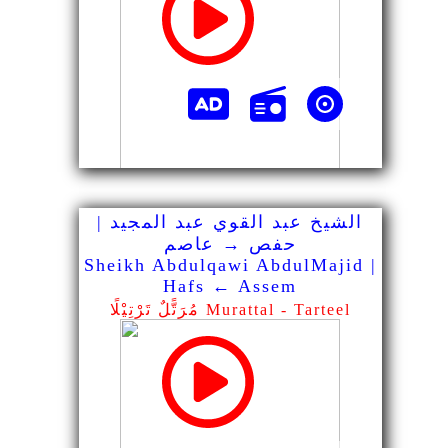
الشيخ عبد القوي عبد المجيد |
حفص → عاصم
Sheikh Abdulqawi AbdulMajid |
Hafs ← Assem
مُرَتًّلٌ تَرْتِيْلًا Murattal - Tarteel