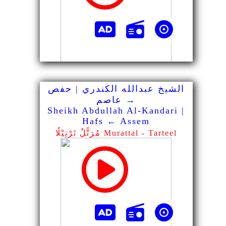
الشيخ عبدالله الكندري | حفص
→ عاصم
Sheikh Abdullah Al-Kandari |
Hafs ← Assem
مُرَتًّلٌ تَرْتِيْلًا Murattal - Tarteel