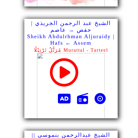
الشيخ عبد الرحمن الجريذي |
حفص → عاصم
Sheikh Abdulrhman Aljuraidy |
Hafs ← Assem
مُرَتًّلٌ تَرْتِيْلًا Murattal - Tarteel
الشيخ عبدالرحمن بنموسى ||