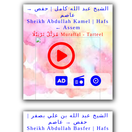
الشيخ عبد الله كامل | حفص →
عاصم
Sheikh Abdullah Kamel | Hafs
← Assem
مُرَتًّلٌ تَرْتِيْلًا Murattal - Tarteel
الشيخ عبد الله بن علي بصفر |
حفص → عاصم
Sheikh Abdullah Basfer | Hafs