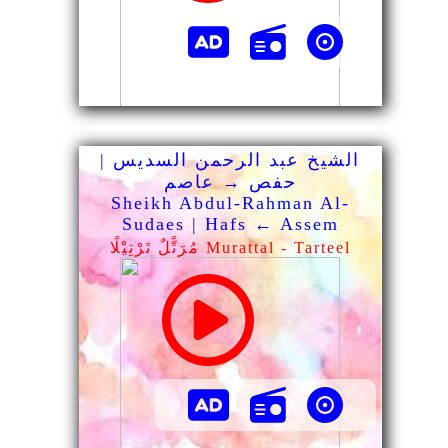
الشيخ عبد الرحمن السديس |
حفص → عاصم
Sheikh Abdul-Rahman Al-
Sudaes | Hafs ← Assem
مُرَتًّلٌ تَرْتِيْلًا Murattal - Tarteel