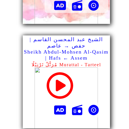
الشيخ عبد المحسن القاسم |
حفص → عاصم
Sheikh Abdul-Mohsen Al-Qasim
| Hafs ← Assem
مُرَتًّلٌ تَرْتِيْلًا Murattal - Tarteel