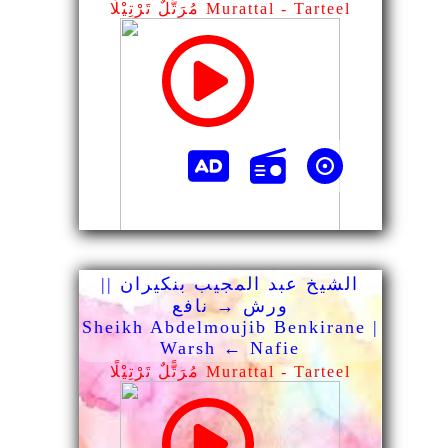
مُرَتًّلٌ تَرْتِيْلًا Murattal - Tarteel
الشيخ عبد المجيب بنكيران ||
ورش → نافع
Sheikh Abdelmoujib Benkirane |
Warsh ← Nafie
مُرَتًّلٌ تَرْتِيْلًا Murattal - Tarteel