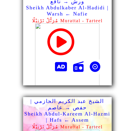
ورش → نافع
Sheikh Abdulkaber Al-Hadidi |
Warsh ← Nafie
مُرَتًّلٌ تَرْتِيْلًا Murattal - Tarteel
الشيخ عبد الكريم الحازمي |
حفص → عاصم
Sheikh Abdul-Kareem Al-Hazmi
| Hafs ← Assem
مُرَتًّلٌ تَرْتِيْلًا Murattal - Tarteel