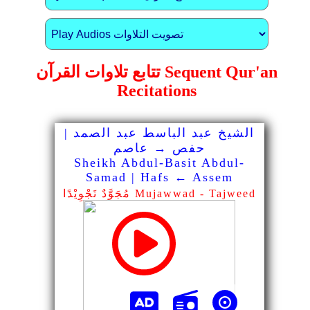
تتابع تلاوات القرآن Sequent Qur'an
Recitations
الشيخ عبد الباسط عبد الصمد |
حفص → عاصم
Sheikh Abdul-Basit Abdul-
Samad | Hafs ← Assem
مُجَوَّدٌ تَجْوِيْدًا Mujawwad - Tajweed