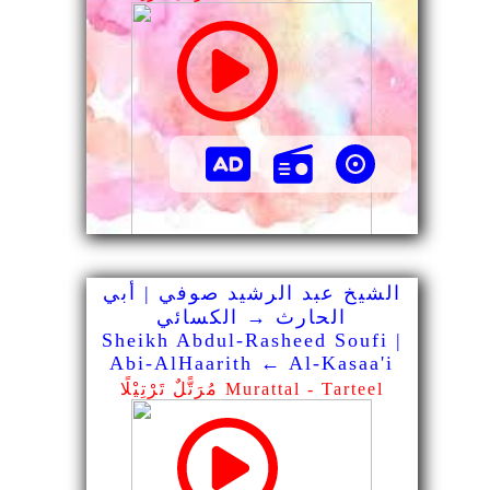
الشيخ عبد الرشيد صوفي | أبي
الحارث → الكسائي
Sheikh Abdul-Rasheed Soufi |
Abi-AlHaarith ← Al-Kasaa'i
مُرَتًّلٌ تَرْتِيْلًا Murattal - Tarteel