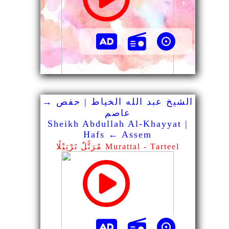
الشيخ عبد الله الخياط | حفص →
عاصم
Sheikh Abdullah Al-Khayyat |
Hafs ← Assem
مُرَتًّلٌ تَرْتِيْلًا Murattal - Tarteel