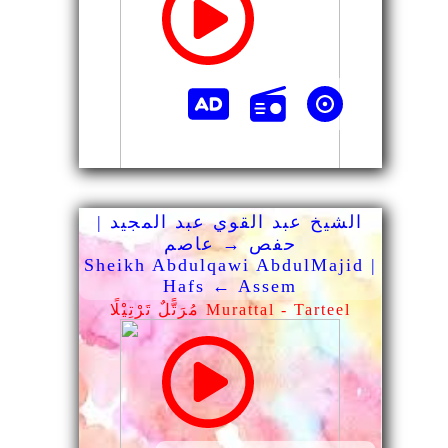
الشيخ عبد القوي عبد المجيد |
حفص → عاصم
Sheikh Abdulqawi AbdulMajid |
Hafs ← Assem
مُرَتًّلٌ تَرْتِيْلًا Murattal - Tarteel