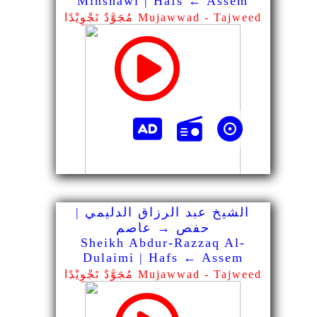
Minshawi | Hafs ← Assem
مُجَوَّدٌ تَجْوِيْدًا Mujawwad - Tajweed
الشيخ عبد الرزاق الدليمي |
حفص → عاصم
Sheikh Abdur-Razzaq Al-
Dulaimi | Hafs ← Assem
مُجَوَّدٌ تَجْوِيْدًا Mujawwad - Tajweed