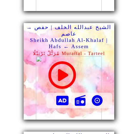
الشيخ عبدالله الخلف | حفص →
عاصم
Sheikh Abdullah Al-Khalaf |
Hafs ← Assem
مُرَتًّلٌ تَرْتِيْلًا Murattal - Tarteel