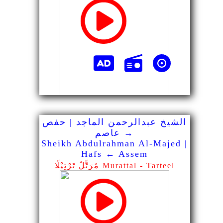
الشيخ عبدالرحمن الماجد | حفص
→ عاصم
Sheikh Abdulrahman Al-Majed |
Hafs ← Assem
مُرَتًّلٌ تَرْتِيْلًا Murattal - Tarteel