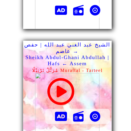
الشيخ عبد الغني عبد الله | حفص
→ عاصم
Sheikh Abdul-Ghani Abdullah |
Hafs ← Assem
مُرَتًّلٌ تَرْتِيْلًا Murattal - Tarteel