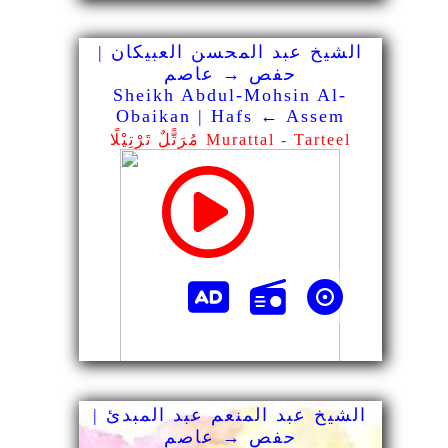
الشيخ عبد المحسن العبيكان |
حفص → عاصم
Sheikh Abdul-Mohsin Al-
Obaikan | Hafs ← Assem
مُرَتًّلٌ تَرْتِيْلًا Murattal - Tarteel
الشيخ عبد المنعم عبد المبدئ |
حفص → عاصم