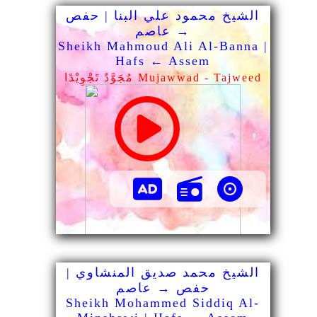
الشيخ محمود علي البنا | حفص
→ عاصم
Sheikh Mahmoud Ali Al-Banna |
Hafs ← Assem
مُجَوَّدٌ تَجْوِيْدًا Mujawwad - Tajweed
الشيخ محمد صديق المنشاوي |
حفص → عاصم
Sheikh Mohammed Siddiq Al-