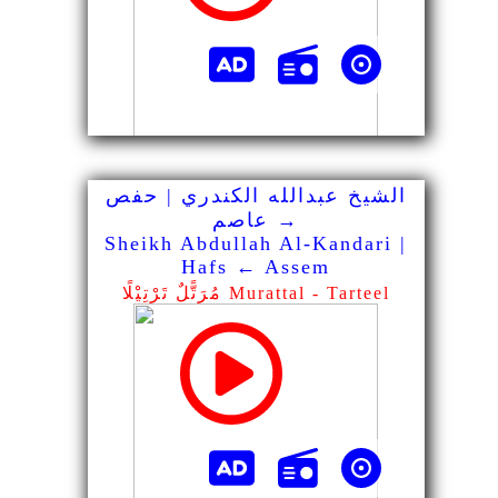
الشيخ عبدالله الكندري | حفص
→ عاصم
Sheikh Abdullah Al-Kandari |
Hafs ← Assem
مُرَتًّلٌ تَرْتِيْلًا Murattal - Tarteel