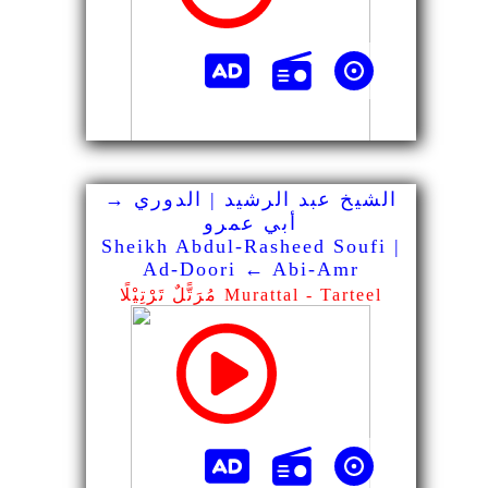
الشيخ عبد الرشيد | الدوري →
أبي عمرو
Sheikh Abdul-Rasheed Soufi |
Ad-Doori ← Abi-Amr
مُرَتًّلٌ تَرْتِيْلًا Murattal - Tarteel