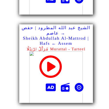
الشيخ عبد الله المطرود | حفص
→ عاصم
Sheikh Abdullah Al-Mattrod |
Hafs ← Assem
مُرَتًّلٌ تَرْتِيْلًا Murattal - Tarteel