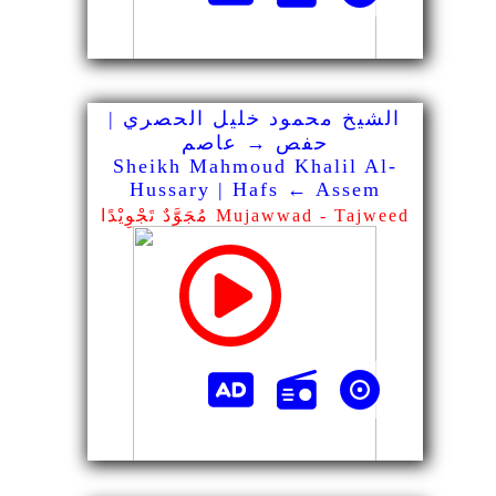
الشيخ محمود خليل الحصري |
حفص → عاصم
Sheikh Mahmoud Khalil Al-
Hussary | Hafs ← Assem
مُجَوَّدٌ تَجْوِيْدًا Mujawwad - Tajweed