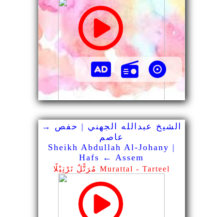
الشيخ عبدالله الجهني | حفص →
عاصم
Sheikh Abdullah Al-Johany |
Hafs ← Assem
مُرَتًّلٌ تَرْتِيْلًا Murattal - Tarteel