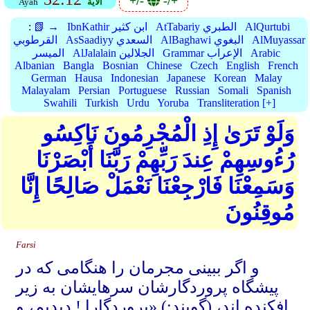
+/-
-/+
الأية
Ayah
AlQurtubi
AtTabariy الطبري
IbnKathir ابن كثير
📗 →
:
AlMuyassar
AlBaghawi البغوي
AsSaadiyy السعدي
القرطوبي
Arabic
Grammar الإعراب
AlJalalain الجلالين
الميسر
Albanian
Bangla
Bosnian
Chinese
Czech
English
French
German
Hausa
Indonesian
Japanese
Korean
Malay
Malayalam
Persian
Portuguese
Russian
Somali
Spanish
Swahili
Turkish
Urdu
Yoruba
Transliteration [+]
وَلَوْ تَرَىٰ إِذِ الْمُجْرِمُونَ نَاكِسُو
رُءُوسِهِمْ عِندَ رَبِّهِمْ رَبَّنَا أَبْصَرْنَا
وَسَمِعْنَا فَارْجِعْنَا نَعْمَلْ صَالِحًا إِنَّا
مُوقِنُونَ
Farsi
و اگر ببینی مجرمان را هنگامی که در
پیشگاه پروردگارشان سرهایشان به زیر
افکنده اند، (گویند:) «پروردگارا ! دیدیم، و