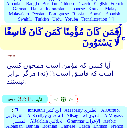
Albanian
Bangla
Bosnian
Chinese
Czech
English
French
German
Hausa
Indonesian
Japanese
Korean
Malay
Malayalam
Persian
Portuguese
Russian
Somali
Spanish
Swahili
Turkish
Urdu
Yoruba
Transliteration [+]
أَفَمَن كَانَ مُؤْمِنًا كَمَن كَانَ فَاسِقًا
ۚ لَّا يَسْتَوُونَ
Farsi
آیا کسی که مؤمن است همچون کسی
است که فاسق است؟! (نه) هرگز برابر
نیستند.
32:19
+/-
-/+
الأية
Ayah
AlQurtubi
AtTabariy الطبري
IbnKathir ابن كثير
📗 →
:
AlMuyassar
AlBaghawi البغوي
AsSaadiyy السعدي
القرطوبي
Arabic
Grammar الإعراب
AlJalalain الجلالين
الميسر
Albanian
Bangla
Bosnian
Chinese
Czech
English
French