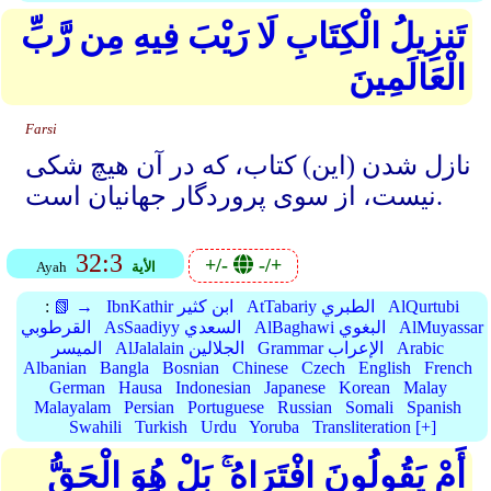
تَنزِيلُ الْكِتَابِ لَا رَيْبَ فِيهِ مِن رَّبِّ
الْعَالَمِينَ
Farsi
نازل شدن (این) کتاب، که در آن هیچ شکی
نیست، از سوی پروردگار جهانیان است.
32:3
+/-
-/+
الأية
Ayah
AlQurtubi
AtTabariy الطبري
IbnKathir ابن كثير
📗 →
:
AlMuyassar
AlBaghawi البغوي
AsSaadiyy السعدي
القرطوبي
Arabic
Grammar الإعراب
AlJalalain الجلالين
الميسر
Albanian
Bangla
Bosnian
Chinese
Czech
English
French
German
Hausa
Indonesian
Japanese
Korean
Malay
Malayalam
Persian
Portuguese
Russian
Somali
Spanish
Swahili
Turkish
Urdu
Yoruba
Transliteration [+]
أَمْ يَقُولُونَ افْتَرَاهُ ۚ بَلْ هُوَ الْحَقُّ