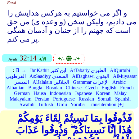
Farsi
و اگر می خواستیم به هرکس هدایتش را
می دادیم، ولیکن سخن (و وعده ی) من حق
است که جهنم را از جنیان و آدمیان همگی
پر می کنم.
32:14
+/-
-/+
الأية
Ayah
AlQurtubi
AtTabariy الطبري
IbnKathir ابن كثير
📗 →
:
AlMuyassar
AlBaghawi البغوي
AsSaadiyy السعدي
القرطوبي
Arabic
Grammar الإعراب
AlJalalain الجلالين
الميسر
Albanian
Bangla
Bosnian
Chinese
Czech
English
French
German
Hausa
Indonesian
Japanese
Korean
Malay
Malayalam
Persian
Portuguese
Russian
Somali
Spanish
Swahili
Turkish
Urdu
Yoruba
Transliteration [+]
فَذُوقُوا بِمَا نَسِيتُمْ لِقَاءَ يَوْمِكُمْ
هَٰذَا إِنَّا نَسِينَاكُمْ ۖ وَذُوقُوا عَذَابَ