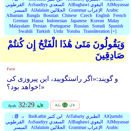
AlMuyassar
AlBaghawi البغوي
AsSaadiyy السعدي
القرطوبي
Arabic
Grammar الإعراب
AlJalalain الجلالين
الميسر
Albanian
Bangla
Bosnian
Chinese
Czech
English
French
German
Hausa
Indonesian
Japanese
Korean
Malay
Malayalam
Persian
Portuguese
Russian
Somali
Spanish
Swahili
Turkish
Urdu
Yoruba
Transliteration [+]
وَيَقُولُونَ مَتَىٰ هَٰذَا الْفَتْحُ إِن كُنتُمْ
صَادِقِينَ
Farsi
و گویند:«اگر راستگویید، این پیروزی کی
خواهد بود؟!»
32:29
+/-
-/+
الأية
Ayah
AlQurtubi
AtTabariy الطبري
IbnKathir ابن كثير
📗 →
:
AlMuyassar
AlBaghawi البغوي
AsSaadiyy السعدي
القرطوبي
Arabic
Grammar الإعراب
AlJalalain الجلالين
الميسر