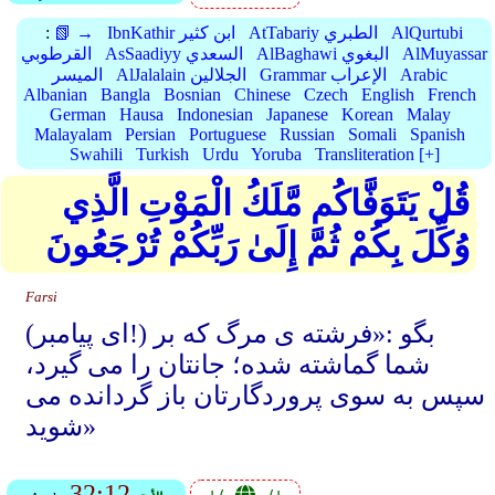
AlQurtubi
AtTabariy الطبري
IbnKathir ابن كثير
📗 →
:
AlMuyassar
AlBaghawi البغوي
AsSaadiyy السعدي
القرطوبي
Arabic
Grammar الإعراب
AlJalalain الجلالين
الميسر
Albanian
Bangla
Bosnian
Chinese
Czech
English
French
German
Hausa
Indonesian
Japanese
Korean
Malay
Malayalam
Persian
Portuguese
Russian
Somali
Spanish
Swahili
Turkish
Urdu
Yoruba
Transliteration [+]
قُلْ يَتَوَفَّاكُم مَّلَكُ الْمَوْتِ الَّذِي
وُكِّلَ بِكُمْ ثُمَّ إِلَىٰ رَبِّكُمْ تُرْجَعُونَ
Farsi
(ای پیامبر!) بگو :«فرشته ی مرگ که بر
شما گماشته شده؛ جانتان را می گیرد،
سپس به سوی پروردگارتان باز گردانده می
شوید»
32:12