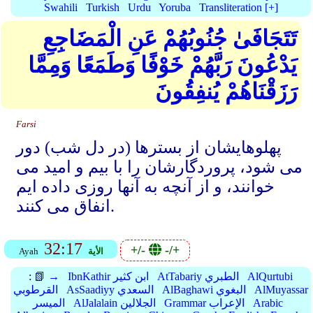
Swahili
Turkish
Urdu
Yoruba
Transliteration [+]
تَتَجَافَىٰ جُنُوبُهُمْ عَنِ الْمَضَاجِعِ
يَدْعُونَ رَبَّهُمْ خَوْفًا وَطَمَعًا وَمِمَّا
رَزَقْنَاهُمْ يُنفِقُونَ
Farsi
پهلوهایشان از بسترها (در دل شب) دور
می شود، پروردگارشان را با بیم و امید می
خوانند، و از آنچه به آنها روزی داده ایم
انفاق می کنند.
32:17
+/-
-/+
الأية
Ayah
AlQurtubi
AtTabariy الطبري
IbnKathir ابن كثير
📗 →
:
AlMuyassar
AlBaghawi البغوي
AsSaadiyy السعدي
القرطوبي
Arabic
Grammar الإعراب
AlJalalain الجلالين
الميسر