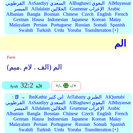
AlMuyassar
AlBaghawi البغوي
AsSaadiyy السعدي
القرطوبي
Arabic
Grammar الإعراب
AlJalalain الجلالين
الميسر
Albanian
Bangla
Bosnian
Chinese
Czech
English
French
German
Hausa
Indonesian
Japanese
Korean
Malay
Malayalam
Persian
Portuguese
Russian
Somali
Spanish
Swahili
Turkish
Urdu
Yoruba
Transliteration [+]
الم
Farsi
الم (الف . لام .میم)
32:2
+/-
-/+
الأية
Ayah
AlQurtubi
AtTabariy الطبري
IbnKathir ابن كثير
📗 →
:
AlMuyassar
AlBaghawi البغوي
AsSaadiyy السعدي
القرطوبي
Arabic
Grammar الإعراب
AlJalalain الجلالين
الميسر
Albanian
Bangla
Bosnian
Chinese
Czech
English
French
German
Hausa
Indonesian
Japanese
Korean
Malay
Malayalam
Persian
Portuguese
Russian
Somali
Spanish
Swahili
Turkish
Urdu
Yoruba
Transliteration [+]