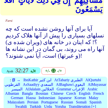
مَسَاكِنِهِمْ ۚ إِنَّ فِي ذَٰلِكَ لَآيَاتٍ ۖ أَفَلَا
يَسْمَعُونَ
Farsi
آیا برای آنها روشن نشده است که چه
نسلهای بسیاری را پیش از آنها هلاک کردیم
؟! که اینان در خانه های (ویران شده ی)
آنها راه می روند، بی گمان در این نشانه ها
(و عبرتها) است، آیا نمی شنوند؟!
32:27
+/-
-/+
الأية
Ayah
AlQurtubi
AtTabariy الطبري
IbnKathir ابن كثير
📗 →
:
AlMuyassar
AlBaghawi البغوي
AsSaadiyy السعدي
القرطوبي
Arabic
Grammar الإعراب
AlJalalain الجلالين
الميسر
Albanian
Bangla
Bosnian
Chinese
Czech
English
French
German
Hausa
Indonesian
Japanese
Korean
Malay
Malayalam
Persian
Portuguese
Russian
Somali
Spanish
Swahili
Turkish
Urdu
Yoruba
Transliteration [+]