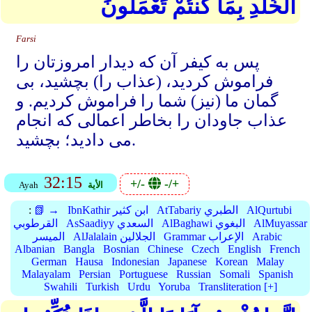
الْخُلْدِ بِمَا كُنتُمْ تَعْمَلُونَ
Farsi
پس به کیفر آن که دیدار امروزتان را
فراموش کردید، (عذاب را) بچشید، بی
گمان ما (نیز) شما را فراموش کردیم. و
عذاب جاودان را بخاطر اعمالی که انجام
می دادید؛ بچشید.
32:15
+/-
-/+
الأية
Ayah
AlQurtubi
AtTabariy الطبري
IbnKathir ابن كثير
📗 →
:
AlMuyassar
AlBaghawi البغوي
AsSaadiyy السعدي
القرطوبي
Arabic
Grammar الإعراب
AlJalalain الجلالين
الميسر
Albanian
Bangla
Bosnian
Chinese
Czech
English
French
German
Hausa
Indonesian
Japanese
Korean
Malay
Malayalam
Persian
Portuguese
Russian
Somali
Spanish
Swahili
Turkish
Urdu
Yoruba
Transliteration [+]