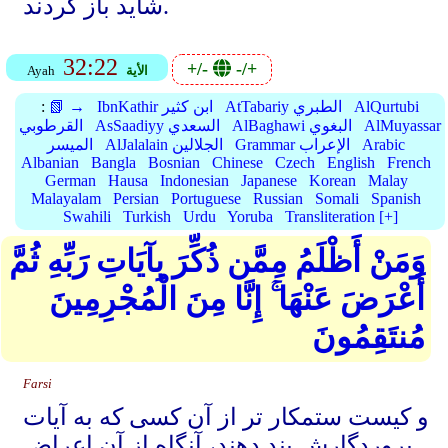
شاید باز گردند.
32:22
+/-
-/+
الأية
Ayah
AlQurtubi
AtTabariy الطبري
IbnKathir ابن كثير
📗 →
:
AlMuyassar
AlBaghawi البغوي
AsSaadiyy السعدي
القرطوبي
Arabic
Grammar الإعراب
AlJalalain الجلالين
الميسر
Albanian
Bangla
Bosnian
Chinese
Czech
English
French
German
Hausa
Indonesian
Japanese
Korean
Malay
Malayalam
Persian
Portuguese
Russian
Somali
Spanish
Swahili
Turkish
Urdu
Yoruba
Transliteration [+]
وَمَنْ أَظْلَمُ مِمَّن ذُكِّرَ بِآيَاتِ رَبِّهِ ثُمَّ
أَعْرَضَ عَنْهَا ۚ إِنَّا مِنَ الْمُجْرِمِينَ
مُنتَقِمُونَ
Farsi
و کیست ستمکار تر از آن کسی که به آیات
پروردگارش پند دهند، آنگاه از آن اعراض