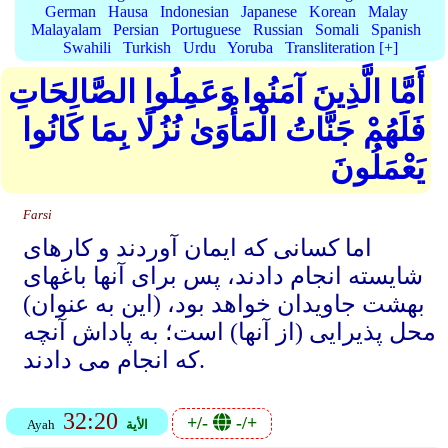
German
Hausa
Indonesian
Japanese
Korean
Malay
Malayalam
Persian
Portuguese
Russian
Somali
Spanish
Swahili
Turkish
Urdu
Yoruba
Transliteration [+]
أَمَّا الَّذِينَ آمَنُوا وَعَمِلُوا الصَّالِحَاتِ
فَلَهُمْ جَنَّاتُ الْمَأْوَىٰ نُزُلًا بِمَا كَانُوا
يَعْمَلُونَ
Farsi
اما کسانی که ایمان آوردند و کارهای
شایسته انجام دادند، پس برای آنها باغهای
بهشت جاویدان خواهد بود، (این به عنوان)
محل پذیرایی (از آنها) است؛ به پاداش آنچه
که انجام می دادند.
32:20
+/-
-/+
الأية
Ayah