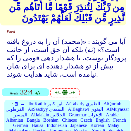
مِن رَّبِّكَ لِتُنذِرَ قَوْمًا مَّا أَتَاهُم مِّن
نَّذِيرٍ مِّن قَبْلِكَ لَعَلَّهُمْ يَهْتَدُونَ
Farsi
آیا می گویند : «(محمد) آن را به دروغ بافته
است؟» (نه) بلکه آن حق است، از جانب
پرودگار توست، تا هشدار دهی قومی را که
پیش از تو هشدار دهنده ای برای شان
نیامده است، شاید هدایت شوند.
32:4
+/-
-/+
الأية
Ayah
AlQurtubi
AtTabariy الطبري
IbnKathir ابن كثير
📗 →
:
AlMuyassar
AlBaghawi البغوي
AsSaadiyy السعدي
القرطوبي
Arabic
Grammar الإعراب
AlJalalain الجلالين
الميسر
Albanian
Bangla
Bosnian
Chinese
Czech
English
French
German
Hausa
Indonesian
Japanese
Korean
Malay
Malayalam
Persian
Portuguese
Russian
Somali
Spanish