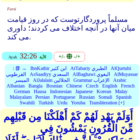
Farsi
مسلماً پروردگارتوست که در روز قیامت
میان آنها در آنچه اختلاف می کردند؛ داوری
می کند.
32:26
+/-
-/+
الأية
Ayah
AlQurtubi
AtTabariy الطبري
IbnKathir ابن كثير
📗 →
:
AlMuyassar
AlBaghawi البغوي
AsSaadiyy السعدي
القرطوبي
Arabic
Grammar الإعراب
AlJalalain الجلالين
الميسر
Albanian
Bangla
Bosnian
Chinese
Czech
English
French
German
Hausa
Indonesian
Japanese
Korean
Malay
Malayalam
Persian
Portuguese
Russian
Somali
Spanish
Swahili
Turkish
Urdu
Yoruba
Transliteration [+]
أَوَلَمْ يَهْدِ لَهُمْ كَمْ أَهْلَكْنَا مِن قَبْلِهِم
مِّنَ الْقُرُونِ يَمْشُونَ فِي