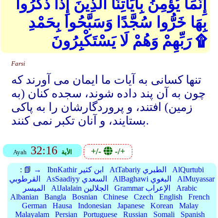
إِنَّمَا يُؤْمِنُ بِآيَاتِنَا الَّذِينَ إِذَا ذُكِّرُوا
بِهَا خَرُّوا سُجَّدًا وَسَبَّحُوا بِحَمْدِ
رَبِّهِمْ وَهُمْ لَا يَسْتَكْبِرُونَ ۩
Farsi
تنها کسانی به آیات ما ایمان می آورند که
چون به آن پند داده شوند، سجده کنان (به
زمین) افتند، و پروردگارشان را به پاکی
بستایند، و آنان تکبر نمی کنند.
32:16
+/-
-/+
الأية
Ayah
AlQurtubi
AtTabariy الطبري
IbnKathir ابن كثير
📗 →
:
AlMuyassar
AlBaghawi البغوي
AsSaadiyy السعدي
القرطوبي
Arabic
Grammar الإعراب
AlJalalain الجلالين
الميسر
Albanian
Bangla
Bosnian
Chinese
Czech
English
French
German
Hausa
Indonesian
Japanese
Korean
Malay
Malayalam
Persian
Portuguese
Russian
Somali
Spanish