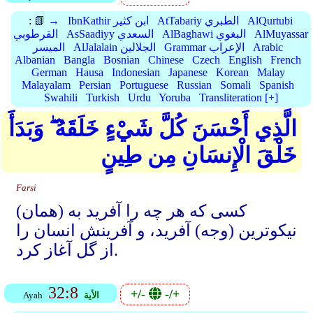
AlQurtubi
AtTabariy الطبري
IbnKathir ابن كثير
📗 →
:
AlMuyassar
AlBaghawi البغوي
AsSaadiyy السعدي
القرطوبي
Arabic
Grammar الإعراب
AlJalalain الجلالين
الميسر
Albanian
Bangla
Bosnian
Chinese
Czech
English
French
German
Hausa
Indonesian
Japanese
Korean
Malay
Malayalam
Persian
Portuguese
Russian
Somali
Spanish
Swahili
Turkish
Urdu
Yoruba
Transliteration [+]
الَّذِي أَحْسَنَ كُلَّ شَيْءٍ خَلَقَهُ ۖ وَبَدَأَ
خَلْقَ الْإِنسَانِ مِن طِينٍ
Farsi
(همان) کسی که هر چه را آفرید به
نیکوترین (وجه) آفرید، و آفرینش انسان را
از گل آغاز کرد.
32:8
+/-
-/+
الأية
Ayah