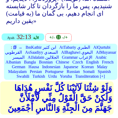
شنیدیم، پس ما را بازگردان تا کار شایسته
ای انجام دهیم، بی گمان ما (به قیامت)
یقین داریم»
32:13
+/-
-/+
الأية
Ayah
AlQurtubi
AtTabariy الطبري
IbnKathir ابن كثير
📗 →
:
AlMuyassar
AlBaghawi البغوي
AsSaadiyy السعدي
القرطوبي
Arabic
Grammar الإعراب
AlJalalain الجلالين
الميسر
Albanian
Bangla
Bosnian
Chinese
Czech
English
French
German
Hausa
Indonesian
Japanese
Korean
Malay
Malayalam
Persian
Portuguese
Russian
Somali
Spanish
Swahili
Turkish
Urdu
Yoruba
Transliteration [+]
وَلَوْ شِئْنَا لَآتَيْنَا كُلَّ نَفْسٍ هُدَاهَا
وَلَٰكِنْ حَقَّ الْقَوْلُ مِنِّي لَأَمْلَأَنَّ
جَهَنَّمَ مِنَ الْجِنَّةِ وَالنَّاسِ أَجْمَعِينَ