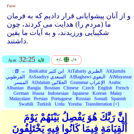
Farsi
و از آنان پیشوایانی قرار دادیم که به فرمان
ما (مردم را) هدایت می کردند، چون
شکیبایی ورزیدند، و به آیات ما یقین
داشتند.
32:25
+/-
-/+
الأية
Ayah
AlQurtubi
AtTabariy الطبري
IbnKathir ابن كثير
📗 →
:
AlMuyassar
AlBaghawi البغوي
AsSaadiyy السعدي
القرطوبي
Arabic
Grammar الإعراب
AlJalalain الجلالين
الميسر
Albanian
Bangla
Bosnian
Chinese
Czech
English
French
German
Hausa
Indonesian
Japanese
Korean
Malay
Malayalam
Persian
Portuguese
Russian
Somali
Spanish
Swahili
Turkish
Urdu
Yoruba
Transliteration [+]
إِنَّ رَبَّكَ هُوَ يَفْصِلُ بَيْنَهُمْ يَوْمَ
الْقِيَامَةِ فِيمَا كَانُوا فِيهِ يَخْتَلِفُونَ