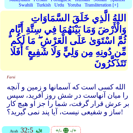
Swahili
Turkish
Urdu
Yoruba
Transliteration [+]
اللهُ الَّذِي خَلَقَ السَّمَاوَاتِ
وَالْأَرْضَ وَمَا بَيْنَهُمَا فِي سِتَّةِ أَيَّامٍ
ثُمَّ اسْتَوَىٰ عَلَى الْعَرْشِ ۖ مَا لَكُم
مِّن دُونِهِ مِن وَلِيٍّ وَلَا شَفِيعٍ ۚ أَفَلَا
تَتَذَكَّرُونَ
Farsi
الله کسی است که آسمانها و زمین و آنچه
را میان آنهاست در شش روز آفرید، سپس
بر عرش قرار گرفت، شما را جز او هیچ کار
ساز و شفیعی نیست، آیا پند نمی گیرید؟!
32:5
+/-
-/+
الأية
Ayah