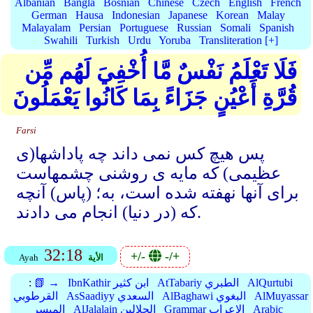
Albanian
Bangla
Bosnian
Chinese
Czech
English
French
German
Hausa
Indonesian
Japanese
Korean
Malay
Malayalam
Persian
Portuguese
Russian
Somali
Spanish
Swahili
Turkish
Urdu
Yoruba
Transliteration [+]
فَلَا تَعْلَمُ نَفْسٌ مَّا أُخْفِيَ لَهُم مِّن
قُرَّةِ أَعْيُنٍ جَزَاءً بِمَا كَانُوا يَعْمَلُونَ
Farsi
پس هیچ کس نمی داند چه پاداشها(ی
عظیمی) که مایه ی روشنی چشمهاست
برای آنها نهفته شده است، به؛ (پاس) آنچه
که (در دنیا) انجام می دادند.
32:18
+/-
-/+
الأية
Ayah
AlQurtubi
AtTabariy الطبري
IbnKathir ابن كثير
📗 →
:
AlMuyassar
AlBaghawi البغوي
AsSaadiyy السعدي
القرطوبي
Arabic
Grammar الإعراب
AlJalalain الجلالين
الميسر