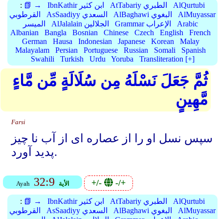
AlQurtubi
AtTabariy الطبري
IbnKathir ابن كثير
📗 →
:
AlMuyassar
AlBaghawi البغوي
AsSaadiyy السعدي
القرطوبي
Arabic
Grammar الإعراب
AlJalalain الجلالين
الميسر
Albanian
Bangla
Bosnian
Chinese
Czech
English
French
German
Hausa
Indonesian
Japanese
Korean
Malay
Malayalam
Persian
Portuguese
Russian
Somali
Spanish
Swahili
Turkish
Urdu
Yoruba
Transliteration [+]
ثُمَّ جَعَلَ نَسْلَهُ مِن سُلَالَةٍ مِّن مَّاءٍ
مَّهِينٍ
Farsi
سپس نسل او را از عصاره ای از آب نا چیز
پدید آورد.
32:9
+/-
-/+
الأية
Ayah
AlQurtubi
AtTabariy الطبري
IbnKathir ابن كثير
📗 →
:
AlMuyassar
AlBaghawi البغوي
AsSaadiyy السعدي
القرطوبي