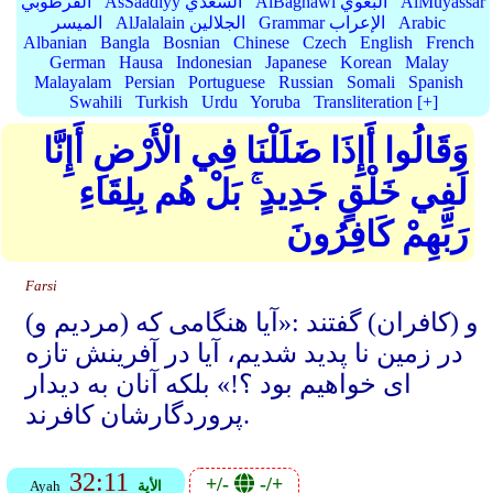
AlMuyassar
AlBaghawi البغوي
AsSaadiyy السعدي
القرطوبي
Arabic
Grammar الإعراب
AlJalalain الجلالين
الميسر
Albanian
Bangla
Bosnian
Chinese
Czech
English
French
German
Hausa
Indonesian
Japanese
Korean
Malay
Malayalam
Persian
Portuguese
Russian
Somali
Spanish
Swahili
Turkish
Urdu
Yoruba
Transliteration [+]
وَقَالُوا أَإِذَا ضَلَلْنَا فِي الْأَرْضِ أَإِنَّا
لَفِي خَلْقٍ جَدِيدٍ ۚ بَلْ هُم بِلِقَاءِ
رَبِّهِمْ كَافِرُونَ
Farsi
و (کافران) گفتند :«آیا هنگامی که (مردیم و)
در زمین نا پدید شدیم، آیا در آفرینش تازه
ای خواهیم بود ؟!» بلکه آنان به دیدار
پروردگارشان کافرند.
32:11
+/-
-/+
الأية
Ayah