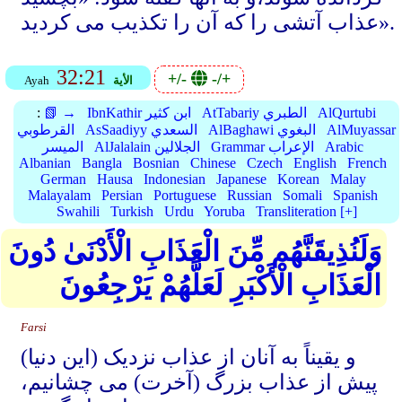
عذاب آتشی را که آن را تکذیب می کردید».
32:21
+/-
-/+
الأية
Ayah
AlQurtubi
AtTabariy الطبري
IbnKathir ابن كثير
📗 →
:
AlMuyassar
AlBaghawi البغوي
AsSaadiyy السعدي
القرطوبي
Arabic
Grammar الإعراب
AlJalalain الجلالين
الميسر
Albanian
Bangla
Bosnian
Chinese
Czech
English
French
German
Hausa
Indonesian
Japanese
Korean
Malay
Malayalam
Persian
Portuguese
Russian
Somali
Spanish
Swahili
Turkish
Urdu
Yoruba
Transliteration [+]
وَلَنُذِيقَنَّهُم مِّنَ الْعَذَابِ الْأَدْنَىٰ دُونَ
الْعَذَابِ الْأَكْبَرِ لَعَلَّهُمْ يَرْجِعُونَ
Farsi
و یقیناً به آنان از عذاب نزدیک (این دنیا)
پیش از عذاب بزرگ (آخرت) می چشانیم،