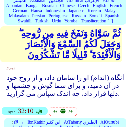
Arabic
Grammar الإعراب
AlJalalain الجلالين
الميسر
Albanian
Bangla
Bosnian
Chinese
Czech
English
French
German
Hausa
Indonesian
Japanese
Korean
Malay
Malayalam
Persian
Portuguese
Russian
Somali
Spanish
Swahili
Turkish
Urdu
Yoruba
Transliteration [+]
ثُمَّ سَوَّاهُ وَنَفَخَ فِيهِ مِن رُّوحِهِ ۖ
وَجَعَلَ لَكُمُ السَّمْعَ وَالْأَبْصَارَ
وَالْأَفْئِدَةَ ۚ قَلِيلًا مَّا تَشْكُرُونَ
Farsi
آنگاه (اندام) او را سامان داد، و از روح خود
در آن دمید، و برای شما گوش و چشمها و
دلها قرار داد، چه اندک سپاس می گزارید.
32:10
+/-
-/+
الأية
Ayah
AlQurtubi
AtTabariy الطبري
IbnKathir ابن كثير
📗 →
: