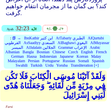
کند؟ بی گمان ما از مجرمان انتقام خواهیم
گرفت.
32:23
+/-
-/+
الأية
Ayah
AlQurtubi
AtTabariy الطبري
IbnKathir ابن كثير
📗 →
:
AlMuyassar
AlBaghawi البغوي
AsSaadiyy السعدي
القرطوبي
Arabic
Grammar الإعراب
AlJalalain الجلالين
الميسر
Albanian
Bangla
Bosnian
Chinese
Czech
English
French
German
Hausa
Indonesian
Japanese
Korean
Malay
Malayalam
Persian
Portuguese
Russian
Somali
Spanish
Swahili
Turkish
Urdu
Yoruba
Transliteration [+]
وَلَقَدْ آتَيْنَا مُوسَى الْكِتَابَ فَلَا تَكُن
فِي مِرْيَةٍ مِّن لِّقَائِهِ ۖ وَجَعَلْنَاهُ هُدًى
لِّبَنِي إِسْرَائِيلَ
Farsi