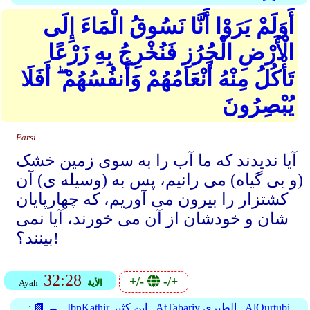
أَوَلَمْ يَرَوْا أَنَّا نَسُوقُ الْمَاءَ إِلَى
الْأَرْضِ الْجُرُزِ فَنُخْرِجُ بِهِ زَرْعًا
تَأْكُلُ مِنْهُ أَنْعَامُهُمْ وَأَنفُسُهُمْ ۖ أَفَلَا
يُبْصِرُونَ
Farsi
آیا ندیدند که ما آب را به سوی زمین خشک
(و بی گیاه) می رانیم، پس به (وسیله ی) آن
کشتزار را بیرون می آوریم، که چهارپایان
شان و خودشان از آن می خورند، آیا نمی
بینند؟!
32:28
+/-
-/+
الأية
Ayah
AlQurtubi
AtTabariy الطبري
IbnKathir ابن كثير
📗 →
: