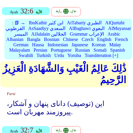
32:6
+/-
-/+
الأية
Ayah
AlQurtubi
AtTabariy الطبري
IbnKathir ابن كثير
📗 →
:
AlMuyassar
AlBaghawi البغوي
AsSaadiyy السعدي
القرطوبي
Arabic
Grammar الإعراب
AlJalalain الجلالين
الميسر
Albanian
Bangla
Bosnian
Chinese
Czech
English
French
German
Hausa
Indonesian
Japanese
Korean
Malay
Malayalam
Persian
Portuguese
Russian
Somali
Spanish
Swahili
Turkish
Urdu
Yoruba
Transliteration [+]
ذَٰلِكَ عَالِمُ الْغَيْبِ وَالشَّهَادَةِ الْعَزِيزُ
الرَّحِيمُ
Farsi
این (توصیف) دانای پنهان و آشکار،
پیروزمند مهربان است.
32:7
+/-
-/+
الأية
Ayah