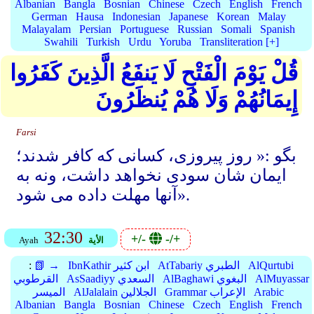
Albanian
Bangla
Bosnian
Chinese
Czech
English
French
German
Hausa
Indonesian
Japanese
Korean
Malay
Malayalam
Persian
Portuguese
Russian
Somali
Spanish
Swahili
Turkish
Urdu
Yoruba
Transliteration [+]
قُلْ يَوْمَ الْفَتْحِ لَا يَنفَعُ الَّذِينَ كَفَرُوا
إِيمَانُهُمْ وَلَا هُمْ يُنظَرُونَ
Farsi
بگو :« روز پیروزی، کسانی که کافر شدند؛
ایمان شان سودی نخواهد داشت، ونه به
آنها مهلت داده می شود».
32:30
+/-
-/+
الأية
Ayah
AlQurtubi
AtTabariy الطبري
IbnKathir ابن كثير
📗 →
:
AlMuyassar
AlBaghawi البغوي
AsSaadiyy السعدي
القرطوبي
Arabic
Grammar الإعراب
AlJalalain الجلالين
الميسر
Albanian
Bangla
Bosnian
Chinese
Czech
English
French