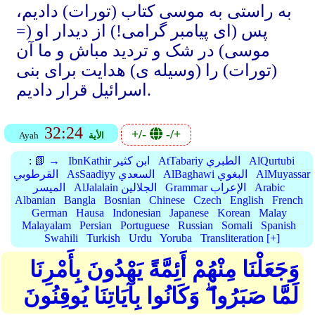
به راستی به موسی کتاب (تورات) دادیم،
پس (ای پیامبر گرامی!) از دیدار او (=
موسی) در شک و تردید مباش و ما آن
(تورات) را (وسیله ی) هدایت برای بنی
اسرائیل قرار دادیم.
32:24
+/-
-/+
الأية
Ayah
AlQurtubi
AtTabariy الطبري
IbnKathir ابن كثير
📗 →
:
AlMuyassar
AlBaghawi البغوي
AsSaadiyy السعدي
القرطوبي
Arabic
Grammar الإعراب
AlJalalain الجلالين
الميسر
Albanian
Bangla
Bosnian
Chinese
Czech
English
French
German
Hausa
Indonesian
Japanese
Korean
Malay
Malayalam
Persian
Portuguese
Russian
Somali
Spanish
Swahili
Turkish
Urdu
Yoruba
Transliteration [+]
وَجَعَلْنَا مِنْهُمْ أَئِمَّةً يَهْدُونَ بِأَمْرِنَا
لَمَّا صَبَرُوا ۖ وَكَانُوا بِآيَاتِنَا يُوقِنُونَ