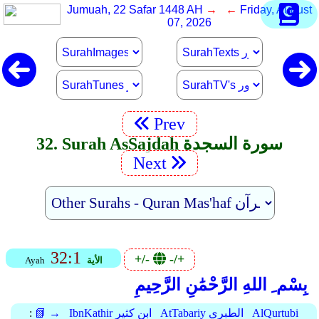
Jumuah, 22 Safar 1448 AH
→ ←
Friday, August
07, 2026
Prev
32. Surah As­Sajdah سورة السجدة
Next
32:1
+/-
-/+
الأية
Ayah
بِسْم ِ اللهِ الرَّحْمَٰنِ الرَّحِيمِ
AlQurtubi
AtTabariy الطبري
IbnKathir ابن كثير
📗 →
: