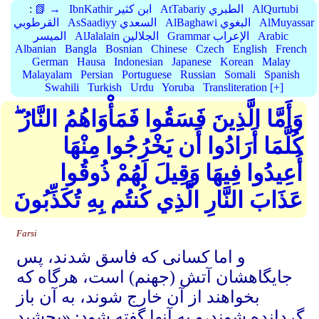
AlQurtubi
AtTabariy الطبري
IbnKathir ابن كثير
📗 →
:
AlMuyassar
AlBaghawi البغوي
AsSaadiyy السعدي
القرطوبي
Arabic
Grammar الإعراب
AlJalalain الجلالين
الميسر
Albanian
Bangla
Bosnian
Chinese
Czech
English
French
German
Hausa
Indonesian
Japanese
Korean
Malay
Malayalam
Persian
Portuguese
Russian
Somali
Spanish
Swahili
Turkish
Urdu
Yoruba
Transliteration [+]
وَأَمَّا الَّذِينَ فَسَقُوا فَمَأْوَاهُمُ النَّارُ ۖ
كُلَّمَا أَرَادُوا أَن يَخْرُجُوا مِنْهَا
أُعِيدُوا فِيهَا وَقِيلَ لَهُمْ ذُوقُوا
عَذَابَ النَّارِ الَّذِي كُنتُم بِهِ تُكَذِّبُونَ
Farsi
و اما کسانی که فاسق شدند، پس
جایگاهشان آتش (جهنم) است، هرگاه که
بخواهند از آن خارج شوند، به آن باز
گردانده شوند،و به آنها گفته شود: «بچشید