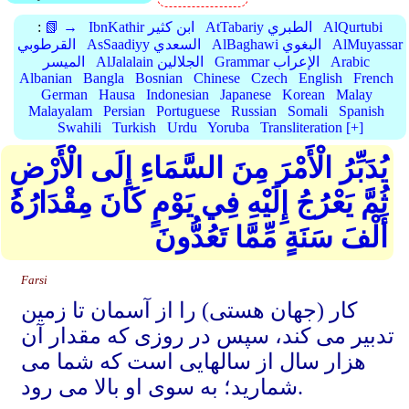
AlQurtubi
AtTabariy الطبري
IbnKathir ابن كثير
📗 →
:
AlMuyassar
AlBaghawi البغوي
AsSaadiyy السعدي
القرطوبي
Arabic
Grammar الإعراب
AlJalalain الجلالين
الميسر
Albanian
Bangla
Bosnian
Chinese
Czech
English
French
German
Hausa
Indonesian
Japanese
Korean
Malay
Malayalam
Persian
Portuguese
Russian
Somali
Spanish
Swahili
Turkish
Urdu
Yoruba
Transliteration [+]
يُدَبِّرُ الْأَمْرَ مِنَ السَّمَاءِ إِلَى الْأَرْضِ
ثُمَّ يَعْرُجُ إِلَيْهِ فِي يَوْمٍ كَانَ مِقْدَارُهُ
أَلْفَ سَنَةٍ مِّمَّا تَعُدُّونَ
Farsi
کار (جهان هستی) را از آسمان تا زمین
تدبیر می کند، سپس در روزی که مقدار آن
هزار سال از سالهایی است که شما می
شمارید؛ به سوی او بالا می رود.