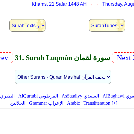
Khams, 21 Safar 1448 AH
→ ←
Thursday, Augu
Next
31. Surah Luqmân سورة لقمان
rev
AlB البغوي
AsSaadiyy السعدي
AlQurtubi القرطوبي
AtTabariy الطبري
Transliteration [+]
Arabic
Grammar الإعراب
الجلالين