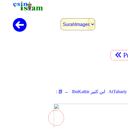
P
IbnKathir ابن كثير
📗 →
: