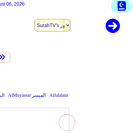
st 06, 2026
AlJalalain
AlMuyassar الميسر
aghawi