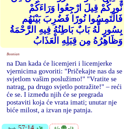
نُّورِكُمْ قِيلَ ارْجِعُوا وَرَاءَكُمْ
فَالْتَمِسُوا نُورًا فَضُرِبَ بَيْنَهُم
بِسُورٍ لَّهُ بَابٌ بَاطِنُهُ فِيهِ الرَّحْمَةُ
وَظَاهِرُهُ مِن قِبَلِهِ الْعَذَابُ
Bosnian
na Dan kada će licemjeri i licemjerke
vjernicima govoriti: "Pričekajte nas da se
svjetlom vašim poslužimo!" "Vratite se
natrag, pa drugo svjetlo potražite!" – reći
će se. I između njih će se pregrada
postaviti koja će vrata imati; unutar nje
biće milost, a izvan nje patnja.
57:14
+/-
-/+
الأية
Ayah