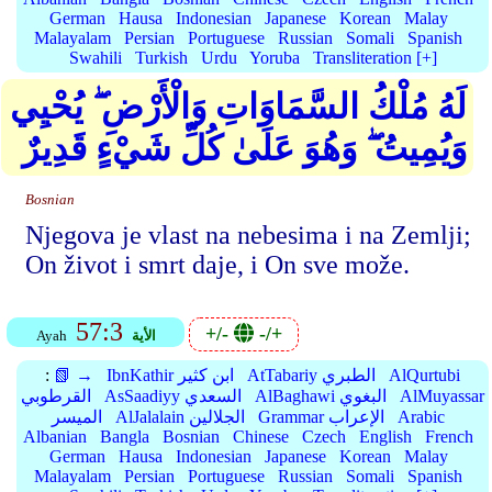
German
Hausa
Indonesian
Japanese
Korean
Malay
Malayalam
Persian
Portuguese
Russian
Somali
Spanish
Swahili
Turkish
Urdu
Yoruba
Transliteration [+]
لَهُ مُلْكُ السَّمَاوَاتِ وَالْأَرْضِ ۖ يُحْيِي
وَيُمِيتُ ۖ وَهُوَ عَلَىٰ كُلِّ شَيْءٍ قَدِيرٌ
Bosnian
Njegova je vlast na nebesima i na Zemlji;
On život i smrt daje, i On sve može.
57:3
+/-
-/+
الأية
Ayah
AlQurtubi
AtTabariy الطبري
IbnKathir ابن كثير
📗 →
:
AlMuyassar
AlBaghawi البغوي
AsSaadiyy السعدي
القرطوبي
Arabic
Grammar الإعراب
AlJalalain الجلالين
الميسر
Albanian
Bangla
Bosnian
Chinese
Czech
English
French
German
Hausa
Indonesian
Japanese
Korean
Malay
Malayalam
Persian
Portuguese
Russian
Somali
Spanish