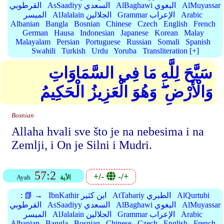
AlMuyassar
AlBaghawi البغوي
AsSaadiyy السعدي
القرطوبي
Arabic
Grammar الإعراب
AlJalalain الجلالين
الميسر
Albanian
Bangla
Bosnian
Chinese
Czech
English
French
German
Hausa
Indonesian
Japanese
Korean
Malay
Malayalam
Persian
Portuguese
Russian
Somali
Spanish
Swahili
Turkish
Urdu
Yoruba
Transliteration [+]
سَبَّحَ لِلَّهِ مَا فِي السَّمَاوَاتِ
وَالْأَرْضِ ۖ وَهُوَ الْعَزِيزُ الْحَكِيمُ
Bosnian
Allaha hvali sve što je na nebesima i na
Zemlji, i On je Silni i Mudri.
57:2
+/-
-/+
الأية
Ayah
AlQurtubi
AtTabariy الطبري
IbnKathir ابن كثير
📗 →
:
AlMuyassar
AlBaghawi البغوي
AsSaadiyy السعدي
القرطوبي
Arabic
Grammar الإعراب
AlJalalain الجلالين
الميسر
Albanian
Bangla
Bosnian
Chinese
Czech
English
French