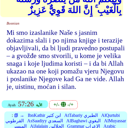
بِالْغَيْبِ ۚ إِنَّ اللهَ قَوِيٌّ عَزِيزٌ
Bosnian
Mi smo izaslanike Naše s jasnim
dokazima slali i po njima knjige i terazije
objavljivali, da bi ljudi pravedno postupali
– a gvožđe smo stvorili, u kome je velika
snaga i koje ljudima koristi – i da bi Allah
ukazao na one koji pomažu vjeru Njegovu
i poslanike Njegove kad Ga ne vide. Allah
je, uistinu, moćan i silan.
57:26
+/-
-/+
الأية
Ayah
AlQurtubi
AtTabariy الطبري
IbnKathir ابن كثير
📗 →
:
AlMuyassar
AlBaghawi البغوي
AsSaadiyy السعدي
القرطوبي
Arabic
Grammar الإعراب
AlJalalain الجلالين
الميسر