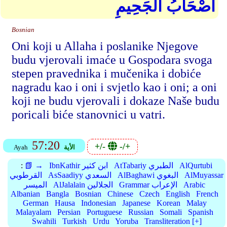
أَصْحَابُ الْجَحِيمِ
Bosnian
Oni koji u Allaha i poslanike Njegove
budu vjerovali imaće u Gospodara svoga
stepen pravednika i mučenika i dobiće
nagradu kao i oni i svjetlo kao i oni; a oni
koji ne budu vjerovali i dokaze Naše budu
poricali biće stanovnici u vatri.
57:20
+/-
-/+
الأية
Ayah
AlQurtubi
AtTabariy الطبري
IbnKathir ابن كثير
📗 →
:
AlMuyassar
AlBaghawi البغوي
AsSaadiyy السعدي
القرطوبي
Arabic
Grammar الإعراب
AlJalalain الجلالين
الميسر
Albanian
Bangla
Bosnian
Chinese
Czech
English
French
German
Hausa
Indonesian
Japanese
Korean
Malay
Malayalam
Persian
Portuguese
Russian
Somali
Spanish
Swahili
Turkish
Urdu
Yoruba
Transliteration [+]