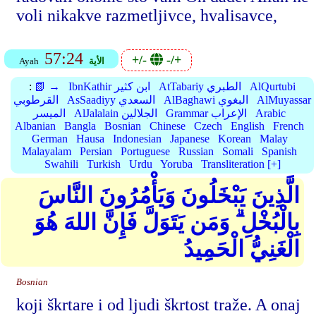
voli nikakve razmetljivce, hvalisavce,
57:24
+/-
-/+
الأية
Ayah
AlQurtubi
AtTabariy الطبري
IbnKathir ابن كثير
📗 →
:
AlMuyassar
AlBaghawi البغوي
AsSaadiyy السعدي
القرطوبي
Arabic
Grammar الإعراب
AlJalalain الجلالين
الميسر
Albanian
Bangla
Bosnian
Chinese
Czech
English
French
German
Hausa
Indonesian
Japanese
Korean
Malay
Malayalam
Persian
Portuguese
Russian
Somali
Spanish
Swahili
Turkish
Urdu
Yoruba
Transliteration [+]
الَّذِينَ يَبْخَلُونَ وَيَأْمُرُونَ النَّاسَ
بِالْبُخْلِ ۗ وَمَن يَتَوَلَّ فَإِنَّ اللهَ هُوَ
الْغَنِيُّ الْحَمِيدُ
Bosnian
koji škrtare i od ljudi škrtost traže. A onaj