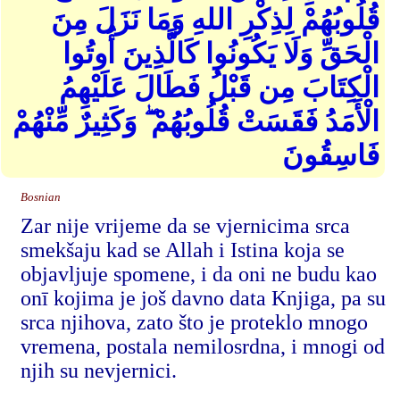
قُلُوبُهُمْ لِذِكْرِ اللهِ وَمَا نَزَلَ مِنَ
الْحَقِّ وَلَا يَكُونُوا كَالَّذِينَ أُوتُوا
الْكِتَابَ مِن قَبْلُ فَطَالَ عَلَيْهِمُ
الْأَمَدُ فَقَسَتْ قُلُوبُهُمْ ۖ وَكَثِيرٌ مِّنْهُمْ
فَاسِقُونَ
Bosnian
Zar nije vrijeme da se vjernicima srca
smekšaju kad se Allah i Istina koja se
objavljuje spomene, i da oni ne budu kao
onī kojima je još davno data Knjiga, pa su
srca njihova, zato što je proteklo mnogo
vremena, postala nemilosrdna, i mnogi od
njih su nevjernici.