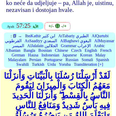
ko neće da udjeljuje – pa, Allah je, uistinu,
nezavisan i dostojan hvale.
57:25
+/-
-/+
الأية
Ayah
AlQurtubi
AtTabariy الطبري
IbnKathir ابن كثير
📗 →
:
AlMuyassar
AlBaghawi البغوي
AsSaadiyy السعدي
القرطوبي
Arabic
Grammar الإعراب
AlJalalain الجلالين
الميسر
Albanian
Bangla
Bosnian
Chinese
Czech
English
French
German
Hausa
Indonesian
Japanese
Korean
Malay
Malayalam
Persian
Portuguese
Russian
Somali
Spanish
Swahili
Turkish
Urdu
Yoruba
Transliteration [+]
لَقَدْ أَرْسَلْنَا رُسُلَنَا بِالْبَيِّنَاتِ وَأَنزَلْنَا
مَعَهُمُ الْكِتَابَ وَالْمِيزَانَ لِيَقُومَ
النَّاسُ بِالْقِسْطِ ۖ وَأَنزَلْنَا الْحَدِيدَ
فِيهِ بَأْسٌ شَدِيدٌ وَمَنَافِعُ لِلنَّاسِ
وَلِيَعْلَمَ اللهُ مَن يَنصُرُهُ وَرُسُلَهُ