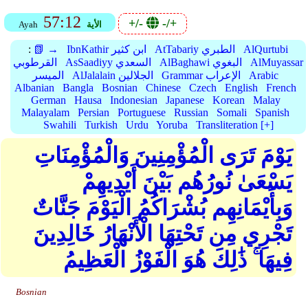
57:12
+/-
-/+
الأية
Ayah
AlQurtubi
AtTabariy الطبري
IbnKathir ابن كثير
📗 →
:
AlMuyassar
AlBaghawi البغوي
AsSaadiyy السعدي
القرطوبي
Arabic
Grammar الإعراب
AlJalalain الجلالين
الميسر
Albanian
Bangla
Bosnian
Chinese
Czech
English
French
German
Hausa
Indonesian
Japanese
Korean
Malay
Malayalam
Persian
Portuguese
Russian
Somali
Spanish
Swahili
Turkish
Urdu
Yoruba
Transliteration [+]
يَوْمَ تَرَى الْمُؤْمِنِينَ وَالْمُؤْمِنَاتِ
يَسْعَىٰ نُورُهُم بَيْنَ أَيْدِيهِمْ
وَبِأَيْمَانِهِم بُشْرَاكُمُ الْيَوْمَ جَنَّاتٌ
تَجْرِي مِن تَحْتِهَا الْأَنْهَارُ خَالِدِينَ
فِيهَا ۚ ذَٰلِكَ هُوَ الْفَوْزُ الْعَظِيمُ
Bosnian