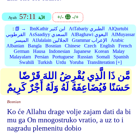
57:11
+/-
-/+
الأية
Ayah
AlQurtubi
AtTabariy الطبري
IbnKathir ابن كثير
📗 →
:
AlMuyassar
AlBaghawi البغوي
AsSaadiyy السعدي
القرطوبي
Arabic
Grammar الإعراب
AlJalalain الجلالين
الميسر
Albanian
Bangla
Bosnian
Chinese
Czech
English
French
German
Hausa
Indonesian
Japanese
Korean
Malay
Malayalam
Persian
Portuguese
Russian
Somali
Spanish
Swahili
Turkish
Urdu
Yoruba
Transliteration [+]
مَّن ذَا الَّذِي يُقْرِضُ اللهَ قَرْضًا
حَسَنًا فَيُضَاعِفَهُ لَهُ وَلَهُ أَجْرٌ كَرِيمٌ
Bosnian
Ko će Allahu drage volje zajam dati da bi
mu ga On mnogostruko vratio, a uz to i
nagradu plemenitu dobio