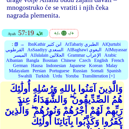
mnogostruko će se vratiti i njih čeka
nagrada plemenita.
57:19
+/-
-/+
الأية
Ayah
AlQurtubi
AtTabariy الطبري
IbnKathir ابن كثير
📗 →
:
AlMuyassar
AlBaghawi البغوي
AsSaadiyy السعدي
القرطوبي
Arabic
Grammar الإعراب
AlJalalain الجلالين
الميسر
Albanian
Bangla
Bosnian
Chinese
Czech
English
French
German
Hausa
Indonesian
Japanese
Korean
Malay
Malayalam
Persian
Portuguese
Russian
Somali
Spanish
Swahili
Turkish
Urdu
Yoruba
Transliteration [+]
وَالَّذِينَ آمَنُوا بِاللهِ وَرُسُلِهِ أُولَٰئِكَ
هُمُ الصِّدِّيقُونَ ۖ وَالشُّهَدَاءُ عِندَ
رَبِّهِمْ لَهُمْ أَجْرُهُمْ وَنُورُهُمْ ۖ وَالَّذِينَ
كَفَرُوا وَكَذَّبُوا بِآيَاتِنَا أُولَٰئِكَ