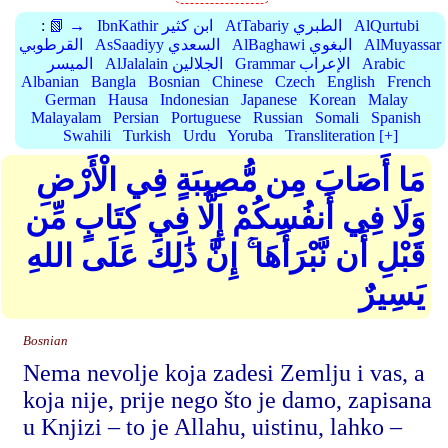
AlQurtubi
AtTabariy الطبري
IbnKathir ابن كثير
📗 →
:
AlMuyassar
AlBaghawi البغوي
AsSaadiyy السعدي
القرطوبي
Arabic
Grammar الإعراب
AlJalalain الجلالين
الميسر
Albanian
Bangla
Bosnian
Chinese
Czech
English
French
German
Hausa
Indonesian
Japanese
Korean
Malay
Malayalam
Persian
Portuguese
Russian
Somali
Spanish
Swahili
Turkish
Urdu
Yoruba
Transliteration [+]
مَا أَصَابَ مِن مُّصِيبَةٍ فِي الْأَرْضِ
وَلَا فِي أَنفُسِكُمْ إِلَّا فِي كِتَابٍ مِّن
قَبْلِ أَن نَّبْرَأَهَا ۚ إِنَّ ذَٰلِكَ عَلَى اللهِ
يَسِيرٌ
Bosnian
Nema nevolje koja zadesi Zemlju i vas, a
koja nije, prije nego što je damo, zapisana
u Knjizi – to je Allahu, uistinu, lahko –