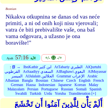
Bosnian
Nikakva otkupnina se danas od vas neće
primiti, a ni od onih koji nisu vjerovali;
vatra će biti prebivalište vaše, ona baš
vama odgovara, a užasno je ona
boravište!"
57:16
+/-
-/+
الأية
Ayah
AlQurtubi
AtTabariy الطبري
IbnKathir ابن كثير
📗 →
:
AlMuyassar
AlBaghawi البغوي
AsSaadiyy السعدي
القرطوبي
Arabic
Grammar الإعراب
AlJalalain الجلالين
الميسر
Albanian
Bangla
Bosnian
Chinese
Czech
English
French
German
Hausa
Indonesian
Japanese
Korean
Malay
Malayalam
Persian
Portuguese
Russian
Somali
Spanish
Swahili
Turkish
Urdu
Yoruba
Transliteration [+]
أَلَمْ يَأْنِ لِلَّذِينَ آمَنُوا أَن تَخْشَعَ