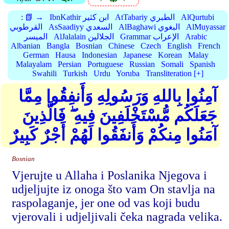
AlQurtubi
AtTabariy الطبري
IbnKathir ابن كثير
📗 →
:
AlMuyassar
AlBaghawi البغوي
AsSaadiyy السعدي
القرطوبي
Arabic
Grammar الإعراب
AlJalalain الجلالين
الميسر
Albanian
Bangla
Bosnian
Chinese
Czech
English
French
German
Hausa
Indonesian
Japanese
Korean
Malay
Malayalam
Persian
Portuguese
Russian
Somali
Spanish
Swahili
Turkish
Urdu
Yoruba
Transliteration [+]
آمِنُوا بِاللهِ وَرَسُولِهِ وَأَنفِقُوا مِمَّا
جَعَلَكُم مُّسْتَخْلَفِينَ فِيهِ ۖ فَالَّذِينَ
آمَنُوا مِنكُمْ وَأَنفَقُوا لَهُمْ أَجْرٌ كَبِيرٌ
Bosnian
Vjerujte u Allaha i Poslanika Njegova i
udjeljujte iz onoga što vam On stavlja na
raspolaganje, jer one od vas koji budu
vjerovali i udjeljivali čeka nagrada velika.