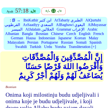
57:18
+/-
-/+
الأية
Ayah
AlQurtubi
AtTabariy الطبري
IbnKathir ابن كثير
📗 →
:
AlMuyassar
AlBaghawi البغوي
AsSaadiyy السعدي
القرطوبي
Arabic
Grammar الإعراب
AlJalalain الجلالين
الميسر
Albanian
Bangla
Bosnian
Chinese
Czech
English
French
German
Hausa
Indonesian
Japanese
Korean
Malay
Malayalam
Persian
Portuguese
Russian
Somali
Spanish
Swahili
Turkish
Urdu
Yoruba
Transliteration [+]
إِنَّ الْمُصَّدِّقِينَ وَالْمُصَّدِّقَاتِ
وَأَقْرَضُوا اللهَ قَرْضًا حَسَنًا
يُضَاعَفُ لَهُمْ وَلَهُمْ أَجْرٌ كَرِيمٌ
Bosnian
Onima koji milostinju budu udjeljivali i
onima koje je budu udjeljivale, i koji
drage volje Allahu budu zajam davali –