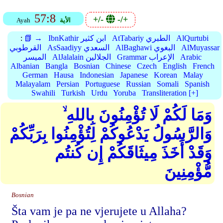
57:8
+/-
-/+
الأية
Ayah
AlQurtubi
AtTabariy الطبري
IbnKathir ابن كثير
📗 →
:
AlMuyassar
AlBaghawi البغوي
AsSaadiyy السعدي
القرطوبي
Arabic
Grammar الإعراب
AlJalalain الجلالين
الميسر
Albanian
Bangla
Bosnian
Chinese
Czech
English
French
German
Hausa
Indonesian
Japanese
Korean
Malay
Malayalam
Persian
Portuguese
Russian
Somali
Spanish
Swahili
Turkish
Urdu
Yoruba
Transliteration [+]
وَمَا لَكُمْ لَا تُؤْمِنُونَ بِاللهِ ۙ
وَالرَّسُولُ يَدْعُوكُمْ لِتُؤْمِنُوا بِرَبِّكُمْ
وَقَدْ أَخَذَ مِيثَاقَكُمْ إِن كُنتُم
مُّؤْمِنِينَ
Bosnian
Šta vam je pa ne vjerujete u Allaha?