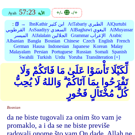
57:23
+/-
-/+
الأية
Ayah
AlQurtubi
AtTabariy الطبري
IbnKathir ابن كثير
📗 →
:
AlMuyassar
AlBaghawi البغوي
AsSaadiyy السعدي
القرطوبي
Arabic
Grammar الإعراب
AlJalalain الجلالين
الميسر
Albanian
Bangla
Bosnian
Chinese
Czech
English
French
German
Hausa
Indonesian
Japanese
Korean
Malay
Malayalam
Persian
Portuguese
Russian
Somali
Spanish
Swahili
Turkish
Urdu
Yoruba
Transliteration [+]
لِّكَيْلَا تَأْسَوْا عَلَىٰ مَا فَاتَكُمْ وَلَا
تَفْرَحُوا بِمَا آتَاكُمْ ۗ وَاللهُ لَا يُحِبُّ
كُلَّ مُخْتَالٍ فَخُورٍ
Bosnian
da ne biste tugovali za onim što vam je
promaklo, a i da se ne biste previše
radovali onome što vam On dade. Allah ne