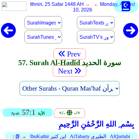
Ithnin, 25 Safar 1448 AH
→ ←
Monday, August
10, 2026
Prev
57. Surah Al-Hadîd سورة الحديد
Next
57:1
+/-
-/+
الأية
Ayah
بِسْم ِ اللهِ الرَّحْمَٰنِ الرَّحِيمِ
AlQurtubi
AtTabariy الطبري
IbnKathir ابن كثير
📗 →
: