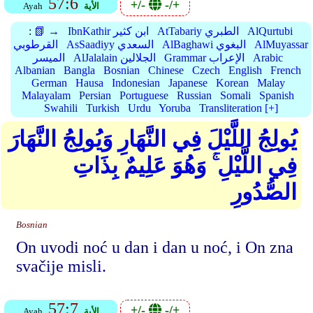
57:6
+/-
-/+
الأية
Ayah
AlQurtubi
AtTabariy الطبري
IbnKathir ابن كثير
📗 →
:
AlMuyassar
AlBaghawi البغوي
AsSaadiyy السعدي
القرطوبي
Arabic
Grammar الإعراب
AlJalalain الجلالين
الميسر
Albanian
Bangla
Bosnian
Chinese
Czech
English
French
German
Hausa
Indonesian
Japanese
Korean
Malay
Malayalam
Persian
Portuguese
Russian
Somali
Spanish
Swahili
Turkish
Urdu
Yoruba
Transliteration [+]
يُولِجُ اللَّيْلَ فِي النَّهَارِ وَيُولِجُ النَّهَارَ
فِي اللَّيْلِ ۚ وَهُوَ عَلِيمٌ بِذَاتِ
الصُّدُورِ
Bosnian
On uvodi noć u dan i dan u noć, i On zna
svačije misli.
57:7
+/-
-/+
الأية
Ayah