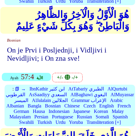
Swahili
Turkish
Urdu
Yoruba
Transliteration [+]
هُوَ الْأَوَّلُ وَالْآخِرُ وَالظَّاهِرُ
وَالْبَاطِنُ ۖ وَهُوَ بِكُلِّ شَيْءٍ عَلِيمٌ
Bosnian
On je Prvi i Posljednji, i Vidljivi i
Nevidljivi; i On zna sve!
57:4
+/-
-/+
الأية
Ayah
AlQurtubi
AtTabariy الطبري
IbnKathir ابن كثير
📗 →
:
AlMuyassar
AlBaghawi البغوي
AsSaadiyy السعدي
القرطوبي
Arabic
Grammar الإعراب
AlJalalain الجلالين
الميسر
Albanian
Bangla
Bosnian
Chinese
Czech
English
French
German
Hausa
Indonesian
Japanese
Korean
Malay
Malayalam
Persian
Portuguese
Russian
Somali
Spanish
Swahili
Turkish
Urdu
Yoruba
Transliteration [+]
هُوَ الَّذِي خَلَقَ السَّمَاوَاتِ وَالْأَرْضَ