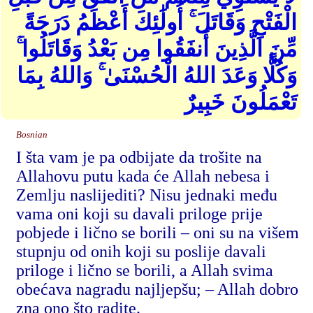
الْفَتْحِ وَقَاتَلَ ۚ أُولَٰئِكَ أَعْظَمُ دَرَجَةً
مِّنَ الَّذِينَ أَنفَقُوا مِن بَعْدُ وَقَاتَلُوا ۚ
وَكُلًّا وَعَدَ اللهُ الْحُسْنَىٰ ۚ وَاللهُ بِمَا
تَعْمَلُونَ خَبِيرٌ
Bosnian
I šta vam je pa odbijate da trošite na
Allahovu putu kada će Allah nebesa i
Zemlju naslijediti? Nisu jednaki među
vama oni koji su davali priloge prije
pobjede i lično se borili – oni su na višem
stupnju od onih koji su poslije davali
priloge i lično se borili, a Allah svima
obećava nagradu najljepšu; – Allah dobro
zna ono što radite.