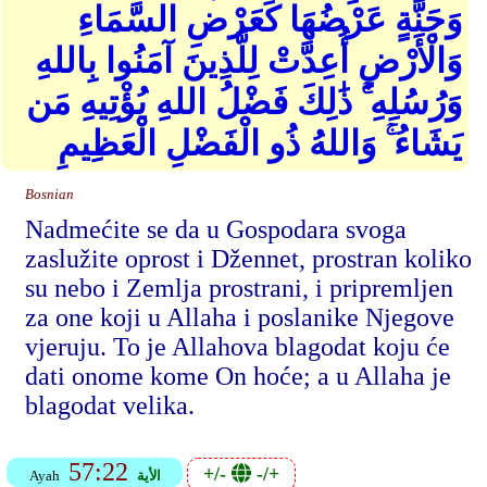
وَجَنَّةٍ عَرْضُهَا كَعَرْضِ السَّمَاءِ
وَالْأَرْضِ أُعِدَّتْ لِلَّذِينَ آمَنُوا بِاللهِ
وَرُسُلِهِ ۚ ذَٰلِكَ فَضْلُ اللهِ يُؤْتِيهِ مَن
يَشَاءُ ۚ وَاللهُ ذُو الْفَضْلِ الْعَظِيمِ
Bosnian
Nadmećite se da u Gospodara svoga
zaslužite oprost i Džennet, prostran koliko
su nebo i Zemlja prostrani, i pripremljen
za one koji u Allaha i poslanike Njegove
vjeruju. To je Allahova blagodat koju će
dati onome kome On hoće; a u Allaha je
blagodat velika.
57:22
+/-
-/+
الأية
Ayah