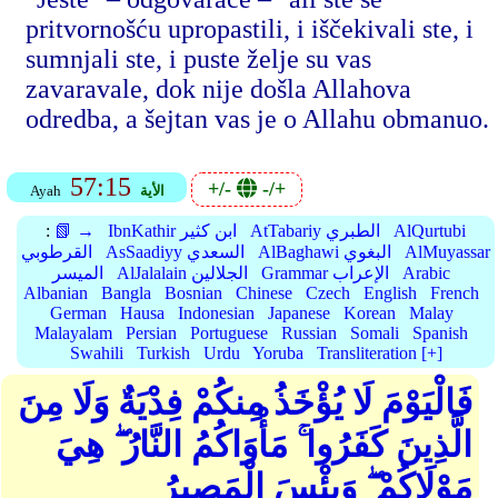
pritvornošću upropastili, i iščekivali ste, i
sumnjali ste, i puste želje su vas
zavaravale, dok nije došla Allahova
odredba, a šejtan vas je o Allahu obmanuo.
57:15
+/-
-/+
الأية
Ayah
AlQurtubi
AtTabariy الطبري
IbnKathir ابن كثير
📗 →
:
AlMuyassar
AlBaghawi البغوي
AsSaadiyy السعدي
القرطوبي
Arabic
Grammar الإعراب
AlJalalain الجلالين
الميسر
Albanian
Bangla
Bosnian
Chinese
Czech
English
French
German
Hausa
Indonesian
Japanese
Korean
Malay
Malayalam
Persian
Portuguese
Russian
Somali
Spanish
Swahili
Turkish
Urdu
Yoruba
Transliteration [+]
فَالْيَوْمَ لَا يُؤْخَذُ مِنكُمْ فِدْيَةٌ وَلَا مِنَ
الَّذِينَ كَفَرُوا ۚ مَأْوَاكُمُ النَّارُ ۖ هِيَ
مَوْلَاكُمْ ۖ وَبِئْسَ الْمَصِيرُ