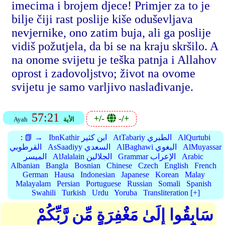
imecima i brojem djece! Primjer za to je
bilje čiji rast poslije kiše oduševljava
nevjernike, ono zatim buja, ali ga poslije
vidiš požutjela, da bi se na kraju skršilo. A
na onome svijetu je teška patnja i Allahov
oprost i zadovoljstvo; život na ovome
svijetu je samo varljivo naslađivanje.
57:21
+/-
-/+
الأية
Ayah
AlQurtubi
AtTabariy الطبري
IbnKathir ابن كثير
📗 →
:
AlMuyassar
AlBaghawi البغوي
AsSaadiyy السعدي
القرطوبي
Arabic
Grammar الإعراب
AlJalalain الجلالين
الميسر
Albanian
Bangla
Bosnian
Chinese
Czech
English
French
German
Hausa
Indonesian
Japanese
Korean
Malay
Malayalam
Persian
Portuguese
Russian
Somali
Spanish
Swahili
Turkish
Urdu
Yoruba
Transliteration [+]
سَابِقُوا إِلَىٰ مَغْفِرَةٍ مِّن رَّبِّكُمْ