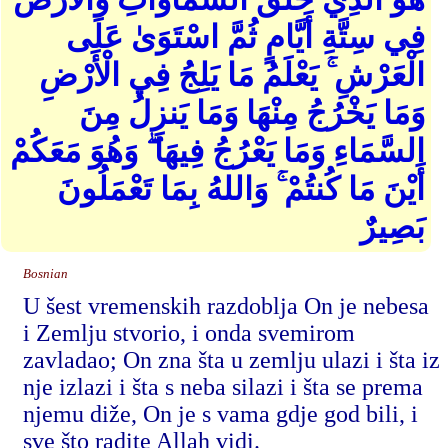
فِي سِتَّةِ أَيَّامٍ ثُمَّ اسْتَوَىٰ عَلَى
الْعَرْشِ ۚ يَعْلَمُ مَا يَلِجُ فِي الْأَرْضِ
وَمَا يَخْرُجُ مِنْهَا وَمَا يَنزِلُ مِنَ
السَّمَاءِ وَمَا يَعْرُجُ فِيهَا ۖ وَهُوَ مَعَكُمْ
أَيْنَ مَا كُنتُمْ ۚ وَاللهُ بِمَا تَعْمَلُونَ
بَصِيرٌ
Bosnian
U šest vremenskih razdoblja On je nebesa
i Zemlju stvorio, i onda svemirom
zavladao; On zna šta u zemlju ulazi i šta iz
nje izlazi i šta s neba silazi i šta se prema
njemu diže, On je s vama gdje god bili, i
sve što radite Allah vidi.