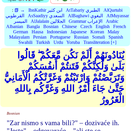
AlQurtubi
AtTabariy الطبري
IbnKathir ابن كثير
📗 →
:
AlMuyassar
AlBaghawi البغوي
AsSaadiyy السعدي
القرطوبي
Arabic
Grammar الإعراب
AlJalalain الجلالين
الميسر
Albanian
Bangla
Bosnian
Chinese
Czech
English
French
German
Hausa
Indonesian
Japanese
Korean
Malay
Malayalam
Persian
Portuguese
Russian
Somali
Spanish
Swahili
Turkish
Urdu
Yoruba
Transliteration [+]
يُنَادُونَهُمْ أَلَمْ نَكُن مَّعَكُمْ ۖ قَالُوا
بَلَىٰ وَلَٰكِنَّكُمْ فَتَنتُمْ أَنفُسَكُمْ
وَتَرَبَّصْتُمْ وَارْتَبْتُمْ وَغَرَّتْكُمُ الْأَمَانِيُّ
حَتَّىٰ جَاءَ أَمْرُ اللهِ وَغَرَّكُم بِاللهِ
الْغَرُورُ
Bosnian
"Zar nismo s vama bili?" – dozivaće ih.
"Jeste" – odgovaraće – "ali ste se