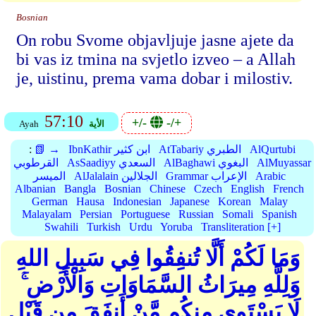
Bosnian
On robu Svome objavljuje jasne ajete da
bi vas iz tmina na svjetlo izveo – a Allah
je, uistinu, prema vama dobar i milostiv.
57:10
+/-
-/+
الأية
Ayah
AlQurtubi
AtTabariy الطبري
IbnKathir ابن كثير
📗 →
:
AlMuyassar
AlBaghawi البغوي
AsSaadiyy السعدي
القرطوبي
Arabic
Grammar الإعراب
AlJalalain الجلالين
الميسر
Albanian
Bangla
Bosnian
Chinese
Czech
English
French
German
Hausa
Indonesian
Japanese
Korean
Malay
Malayalam
Persian
Portuguese
Russian
Somali
Spanish
Swahili
Turkish
Urdu
Yoruba
Transliteration [+]
وَمَا لَكُمْ أَلَّا تُنفِقُوا فِي سَبِيلِ اللهِ
وَلِلَّهِ مِيرَاثُ السَّمَاوَاتِ وَالْأَرْضِ ۚ
لَا يَسْتَوِي مِنكُم مَّنْ أَنفَقَ مِن قَبْلِ