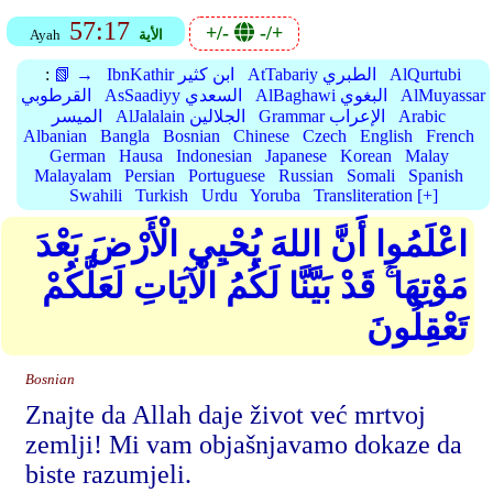
57:17
+/-
-/+
الأية
Ayah
AlQurtubi
AtTabariy الطبري
IbnKathir ابن كثير
📗 →
:
AlMuyassar
AlBaghawi البغوي
AsSaadiyy السعدي
القرطوبي
Arabic
Grammar الإعراب
AlJalalain الجلالين
الميسر
Albanian
Bangla
Bosnian
Chinese
Czech
English
French
German
Hausa
Indonesian
Japanese
Korean
Malay
Malayalam
Persian
Portuguese
Russian
Somali
Spanish
Swahili
Turkish
Urdu
Yoruba
Transliteration [+]
اعْلَمُوا أَنَّ اللهَ يُحْيِي الْأَرْضَ بَعْدَ
مَوْتِهَا ۚ قَدْ بَيَّنَّا لَكُمُ الْآيَاتِ لَعَلَّكُمْ
تَعْقِلُونَ
Bosnian
Znajte da Allah daje život već mrtvoj
zemlji! Mi vam objašnjavamo dokaze da
biste razumjeli.