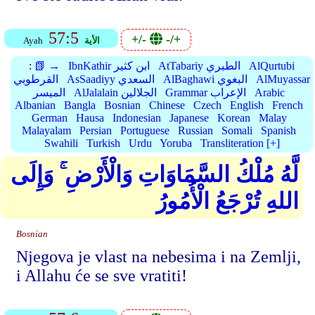
57:5
+/-
-/+
الأية
Ayah
AlQurtubi
AtTabariy الطبري
IbnKathir ابن كثير
📗 →
:
AlMuyassar
AlBaghawi البغوي
AsSaadiyy السعدي
القرطوبي
Arabic
Grammar الإعراب
AlJalalain الجلالين
الميسر
Albanian
Bangla
Bosnian
Chinese
Czech
English
French
German
Hausa
Indonesian
Japanese
Korean
Malay
Malayalam
Persian
Portuguese
Russian
Somali
Spanish
Swahili
Turkish
Urdu
Yoruba
Transliteration [+]
لَّهُ مُلْكُ السَّمَاوَاتِ وَالْأَرْضِ ۚ وَإِلَى
اللهِ تُرْجَعُ الْأُمُورُ
Bosnian
Njegova je vlast na nebesima i na Zemlji,
i Allahu će se sve vratiti!