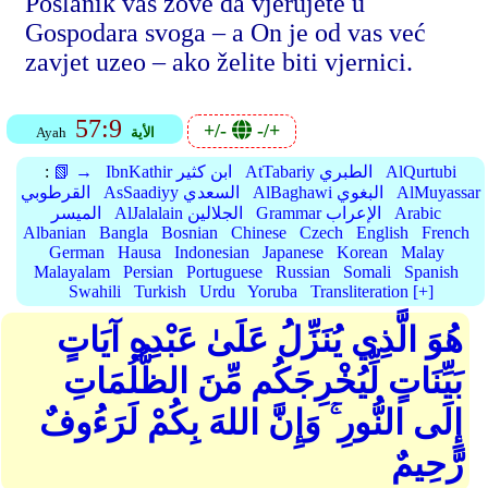
Poslanik vas zove da vjerujete u
Gospodara svoga – a On je od vas već
zavjet uzeo – ako želite biti vjernici.
57:9
+/-
-/+
الأية
Ayah
AlQurtubi
AtTabariy الطبري
IbnKathir ابن كثير
📗 →
:
AlMuyassar
AlBaghawi البغوي
AsSaadiyy السعدي
القرطوبي
Arabic
Grammar الإعراب
AlJalalain الجلالين
الميسر
Albanian
Bangla
Bosnian
Chinese
Czech
English
French
German
Hausa
Indonesian
Japanese
Korean
Malay
Malayalam
Persian
Portuguese
Russian
Somali
Spanish
Swahili
Turkish
Urdu
Yoruba
Transliteration [+]
هُوَ الَّذِي يُنَزِّلُ عَلَىٰ عَبْدِهِ آيَاتٍ
بَيِّنَاتٍ لِّيُخْرِجَكُم مِّنَ الظُّلُمَاتِ
إِلَى النُّورِ ۚ وَإِنَّ اللهَ بِكُمْ لَرَءُوفٌ
رَّحِيمٌ