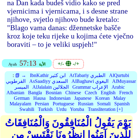
na Dan kada budeš vidio kako se pred
vjernicima i vjernicama, i s desne strane
njihove, svjetlo njihovo bude kretalo:
"Blago vama danas: džennetske bašče
kroz koje teku rijeke u kojima ćete vječno
boraviti – to je veliki uspjeh!"
57:13
+/-
-/+
الأية
Ayah
AlQurtubi
AtTabariy الطبري
IbnKathir ابن كثير
📗 →
:
AlMuyassar
AlBaghawi البغوي
AsSaadiyy السعدي
القرطوبي
Arabic
Grammar الإعراب
AlJalalain الجلالين
الميسر
Albanian
Bangla
Bosnian
Chinese
Czech
English
French
German
Hausa
Indonesian
Japanese
Korean
Malay
Malayalam
Persian
Portuguese
Russian
Somali
Spanish
Swahili
Turkish
Urdu
Yoruba
Transliteration [+]
يَوْمَ يَقُولُ الْمُنَافِقُونَ وَالْمُنَافِقَاتُ
لِلَّذِينَ آمَنُوا انظُرُونَا نَقْتَبِسْ مِن