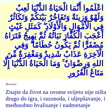
اعْلَمُوا أَنَّمَا الْحَيَاةُ الدُّنْيَا لَعِبٌ
وَلَهْوٌ وَزِينَةٌ وَتَفَاخُرٌ بَيْنَكُمْ وَتَكَاثُرٌ
فِي الْأَمْوَالِ وَالْأَوْلَادِ ۖ كَمَثَلِ غَيْثٍ
أَعْجَبَ الْكُفَّارَ نَبَاتُهُ ثُمَّ يَهِيجُ فَتَرَاهُ
مُصْفَرًّا ثُمَّ يَكُونُ حُطَامًا ۖ وَفِي
الْآخِرَةِ عَذَابٌ شَدِيدٌ وَمَغْفِرَةٌ مِّنَ
اللهِ وَرِضْوَانٌ ۚ وَمَا الْحَيَاةُ الدُّنْيَا إِلَّا
مَتَاعُ الْغُرُورِ
Bosnian
Znajte da život na ovome svijetu nije ništa
drugo do igra, i razonoda, i uljepšavanje, i
međusobno hvalisanje i nadmetanje