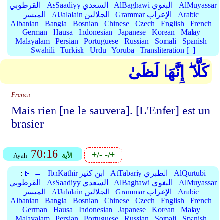
AlMuyassar
AlBaghawi البغوي
AsSaadiyy السعدي
القرطوبي
Arabic
Grammar الإعراب
AlJalalain الجلالين
الميسر
Albanian
Bangla
Bosnian
Chinese
Czech
English
French
German
Hausa
Indonesian
Japanese
Korean
Malay
Malayalam
Persian
Portuguese
Russian
Somali
Spanish
Swahili
Turkish
Urdu
Yoruba
Transliteration [+]
كَلَّا ۖ إِنَّهَا لَظَىٰ
French
Mais rien [ne le sauvera]. [L'Enfer] est un
brasier
70:16
+/-
-/+
الأية
Ayah
AlQurtubi
AtTabariy الطبري
IbnKathir ابن كثير
📗 →
:
AlMuyassar
AlBaghawi البغوي
AsSaadiyy السعدي
القرطوبي
Arabic
Grammar الإعراب
AlJalalain الجلالين
الميسر
Albanian
Bangla
Bosnian
Chinese
Czech
English
French
German
Hausa
Indonesian
Japanese
Korean
Malay
Malayalam
Persian
Portuguese
Russian
Somali
Spanish