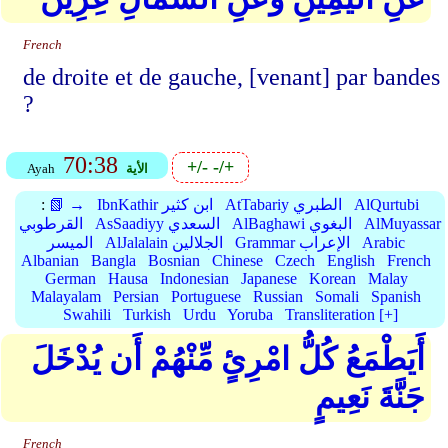
French
de droite et de gauche, [venant] par bandes
?
70:38
+/-
-/+
الأية
Ayah
AlQurtubi
AtTabariy الطبري
IbnKathir ابن كثير
📗 →
:
AlMuyassar
AlBaghawi البغوي
AsSaadiyy السعدي
القرطوبي
Arabic
Grammar الإعراب
AlJalalain الجلالين
الميسر
Albanian
Bangla
Bosnian
Chinese
Czech
English
French
German
Hausa
Indonesian
Japanese
Korean
Malay
Malayalam
Persian
Portuguese
Russian
Somali
Spanish
Swahili
Turkish
Urdu
Yoruba
Transliteration [+]
أَيَطْمَعُ كُلُّ امْرِئٍ مِّنْهُمْ أَن يُدْخَلَ
جَنَّةَ نَعِيمٍ
French