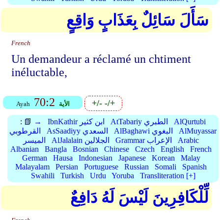
سَأَلَ سَائِلٌ بِعَذَابٍ وَاقِعٍ
French
Un demandeur a réclamé un chtiment
inéluctable,
70:2
+/-
-/+
الأية
Ayah
AlQurtubi
AtTabariy الطبري
IbnKathir ابن كثير
📗 →
:
AlMuyassar
AlBaghawi البغوي
AsSaadiyy السعدي
القرطوبي
Arabic
Grammar الإعراب
AlJalalain الجلالين
الميسر
Albanian
Bangla
Bosnian
Chinese
Czech
English
French
German
Hausa
Indonesian
Japanese
Korean
Malay
Malayalam
Persian
Portuguese
Russian
Somali
Spanish
Swahili
Turkish
Urdu
Yoruba
Transliteration [+]
لِّلْكَافِرِينَ لَيْسَ لَهُ دَافِعٌ