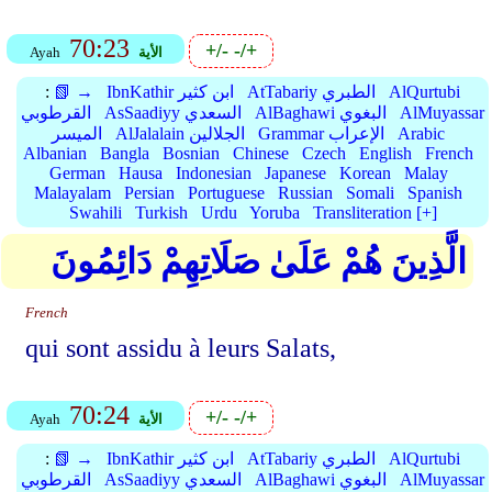
70:23
+/-
-/+
الأية
Ayah
AlQurtubi
AtTabariy الطبري
IbnKathir ابن كثير
📗 →
:
AlMuyassar
AlBaghawi البغوي
AsSaadiyy السعدي
القرطوبي
Arabic
Grammar الإعراب
AlJalalain الجلالين
الميسر
Albanian
Bangla
Bosnian
Chinese
Czech
English
French
German
Hausa
Indonesian
Japanese
Korean
Malay
Malayalam
Persian
Portuguese
Russian
Somali
Spanish
Swahili
Turkish
Urdu
Yoruba
Transliteration [+]
الَّذِينَ هُمْ عَلَىٰ صَلَاتِهِمْ دَائِمُونَ
French
qui sont assidu à leurs Salats,
70:24
+/-
-/+
الأية
Ayah
AlQurtubi
AtTabariy الطبري
IbnKathir ابن كثير
📗 →
:
AlMuyassar
AlBaghawi البغوي
AsSaadiyy السعدي
القرطوبي