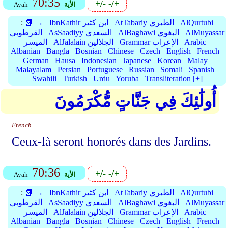
70:35
+/-
-/+
الأية
Ayah
AlQurtubi
AtTabariy الطبري
IbnKathir ابن كثير
📗 →
:
AlMuyassar
AlBaghawi البغوي
AsSaadiyy السعدي
القرطوبي
Arabic
Grammar الإعراب
AlJalalain الجلالين
الميسر
Albanian
Bangla
Bosnian
Chinese
Czech
English
French
German
Hausa
Indonesian
Japanese
Korean
Malay
Malayalam
Persian
Portuguese
Russian
Somali
Spanish
Swahili
Turkish
Urdu
Yoruba
Transliteration [+]
أُولَٰئِكَ فِي جَنَّاتٍ مُّكْرَمُونَ
French
Ceux-là seront honorés dans des Jardins.
70:36
+/-
-/+
الأية
Ayah
AlQurtubi
AtTabariy الطبري
IbnKathir ابن كثير
📗 →
:
AlMuyassar
AlBaghawi البغوي
AsSaadiyy السعدي
القرطوبي
Arabic
Grammar الإعراب
AlJalalain الجلالين
الميسر
Albanian
Bangla
Bosnian
Chinese
Czech
English
French