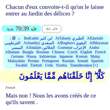
Chacun d'eux convoite-t-il qu'on le laisse
entrer au Jardin des délices ?
70:39
+/-
-/+
الأية
Ayah
AlQurtubi
AtTabariy الطبري
IbnKathir ابن كثير
📗 →
:
AlMuyassar
AlBaghawi البغوي
AsSaadiyy السعدي
القرطوبي
Arabic
Grammar الإعراب
AlJalalain الجلالين
الميسر
Albanian
Bangla
Bosnian
Chinese
Czech
English
French
German
Hausa
Indonesian
Japanese
Korean
Malay
Malayalam
Persian
Portuguese
Russian
Somali
Spanish
Swahili
Turkish
Urdu
Yoruba
Transliteration [+]
كَلَّا ۖ إِنَّا خَلَقْنَاهُم مِّمَّا يَعْلَمُونَ
French
Mais non ! Nous les avons créés de ce
qu'ils savent .