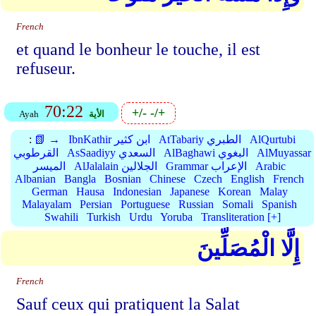
French
et quand le bonheur le touche, il est
refuseur.
70:22
+/-
-/+
الأية
Ayah
AlQurtubi
AtTabariy الطبري
IbnKathir ابن كثير
📗 →
:
AlMuyassar
AlBaghawi البغوي
AsSaadiyy السعدي
القرطوبي
Arabic
Grammar الإعراب
AlJalalain الجلالين
الميسر
Albanian
Bangla
Bosnian
Chinese
Czech
English
French
German
Hausa
Indonesian
Japanese
Korean
Malay
Malayalam
Persian
Portuguese
Russian
Somali
Spanish
Swahili
Turkish
Urdu
Yoruba
Transliteration [+]
إِلَّا الْمُصَلِّينَ
French
Sauf ceux qui pratiquent la Salat