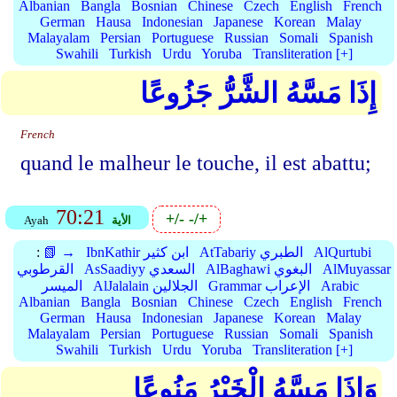
Albanian
Bangla
Bosnian
Chinese
Czech
English
French
German
Hausa
Indonesian
Japanese
Korean
Malay
Malayalam
Persian
Portuguese
Russian
Somali
Spanish
Swahili
Turkish
Urdu
Yoruba
Transliteration [+]
إِذَا مَسَّهُ الشَّرُّ جَزُوعًا
French
quand le malheur le touche, il est abattu;
70:21
+/-
-/+
الأية
Ayah
AlQurtubi
AtTabariy الطبري
IbnKathir ابن كثير
📗 →
:
AlMuyassar
AlBaghawi البغوي
AsSaadiyy السعدي
القرطوبي
Arabic
Grammar الإعراب
AlJalalain الجلالين
الميسر
Albanian
Bangla
Bosnian
Chinese
Czech
English
French
German
Hausa
Indonesian
Japanese
Korean
Malay
Malayalam
Persian
Portuguese
Russian
Somali
Spanish
Swahili
Turkish
Urdu
Yoruba
Transliteration [+]
وَإِذَا مَسَّهُ الْخَيْرُ مَنُوعًا