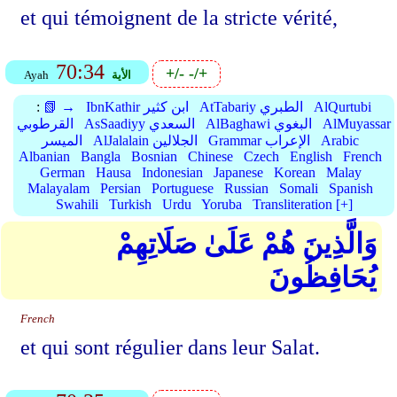
et qui témoignent de la stricte vérité,
70:34
+/-
-/+
الأية
Ayah
AlQurtubi
AtTabariy الطبري
IbnKathir ابن كثير
📗 →
:
AlMuyassar
AlBaghawi البغوي
AsSaadiyy السعدي
القرطوبي
Arabic
Grammar الإعراب
AlJalalain الجلالين
الميسر
Albanian
Bangla
Bosnian
Chinese
Czech
English
French
German
Hausa
Indonesian
Japanese
Korean
Malay
Malayalam
Persian
Portuguese
Russian
Somali
Spanish
Swahili
Turkish
Urdu
Yoruba
Transliteration [+]
وَالَّذِينَ هُمْ عَلَىٰ صَلَاتِهِمْ
يُحَافِظُونَ
French
et qui sont régulier dans leur Salat.