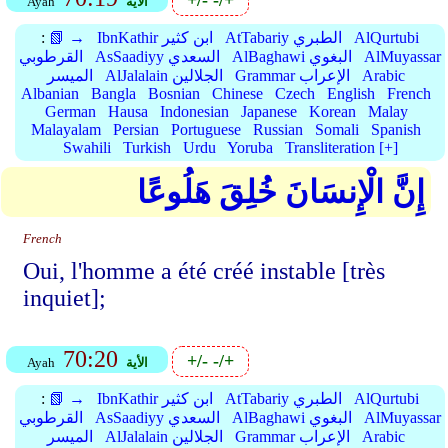
+/-
-/+
الأية
Ayah
AlQurtubi
AtTabariy الطبري
IbnKathir ابن كثير
📗 →
:
AlMuyassar
AlBaghawi البغوي
AsSaadiyy السعدي
القرطوبي
Arabic
Grammar الإعراب
AlJalalain الجلالين
الميسر
Albanian
Bangla
Bosnian
Chinese
Czech
English
French
German
Hausa
Indonesian
Japanese
Korean
Malay
Malayalam
Persian
Portuguese
Russian
Somali
Spanish
Swahili
Turkish
Urdu
Yoruba
Transliteration [+]
إِنَّ الْإِنسَانَ خُلِقَ هَلُوعًا
French
Oui, l'homme a été créé instable [très
inquiet];
70:20
+/-
-/+
الأية
Ayah
AlQurtubi
AtTabariy الطبري
IbnKathir ابن كثير
📗 →
:
AlMuyassar
AlBaghawi البغوي
AsSaadiyy السعدي
القرطوبي
Arabic
Grammar الإعراب
AlJalalain الجلالين
الميسر