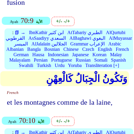
fusion
70:9
+/-
-/+
الأية
Ayah
AlQurtubi
AtTabariy الطبري
IbnKathir ابن كثير
📗 →
:
AlMuyassar
AlBaghawi البغوي
AsSaadiyy السعدي
القرطوبي
Arabic
Grammar الإعراب
AlJalalain الجلالين
الميسر
Albanian
Bangla
Bosnian
Chinese
Czech
English
French
German
Hausa
Indonesian
Japanese
Korean
Malay
Malayalam
Persian
Portuguese
Russian
Somali
Spanish
Swahili
Turkish
Urdu
Yoruba
Transliteration [+]
وَتَكُونُ الْجِبَالُ كَالْعِهْنِ
French
et les montagnes comme de la laine,
70:10
+/-
-/+
الأية
Ayah
AlQurtubi
AtTabariy الطبري
IbnKathir ابن كثير
📗 →
: