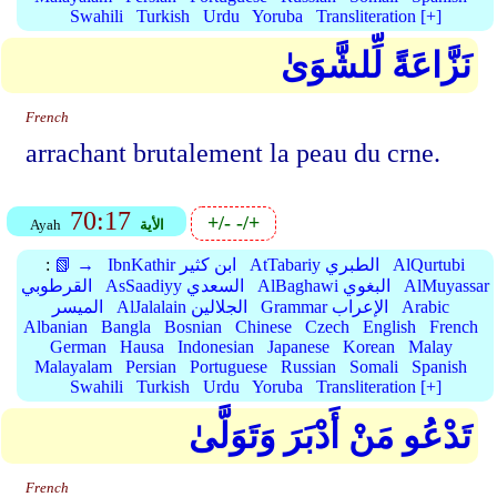
Swahili
Turkish
Urdu
Yoruba
Transliteration [+]
نَزَّاعَةً لِّلشَّوَىٰ
French
arrachant brutalement la peau du crne.
70:17
+/-
-/+
الأية
Ayah
AlQurtubi
AtTabariy الطبري
IbnKathir ابن كثير
📗 →
:
AlMuyassar
AlBaghawi البغوي
AsSaadiyy السعدي
القرطوبي
Arabic
Grammar الإعراب
AlJalalain الجلالين
الميسر
Albanian
Bangla
Bosnian
Chinese
Czech
English
French
German
Hausa
Indonesian
Japanese
Korean
Malay
Malayalam
Persian
Portuguese
Russian
Somali
Spanish
Swahili
Turkish
Urdu
Yoruba
Transliteration [+]
تَدْعُو مَنْ أَدْبَرَ وَتَوَلَّىٰ
French