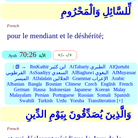
لِّلسَّائِلِ وَالْمَحْرُومِ
French
pour le mendiant et le déshérité;
70:26
+/-
-/+
الأية
Ayah
AlQurtubi
AtTabariy الطبري
IbnKathir ابن كثير
📗 →
:
AlMuyassar
AlBaghawi البغوي
AsSaadiyy السعدي
القرطوبي
Arabic
Grammar الإعراب
AlJalalain الجلالين
الميسر
Albanian
Bangla
Bosnian
Chinese
Czech
English
French
German
Hausa
Indonesian
Japanese
Korean
Malay
Malayalam
Persian
Portuguese
Russian
Somali
Spanish
Swahili
Turkish
Urdu
Yoruba
Transliteration [+]
وَالَّذِينَ يُصَدِّقُونَ بِيَوْمِ الدِّينِ
French