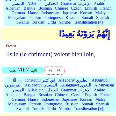
Arabic
Grammar الإعراب
AlJalalain الجلالين
الميسر
Albanian
Bangla
Bosnian
Chinese
Czech
English
French
German
Hausa
Indonesian
Japanese
Korean
Malay
Malayalam
Persian
Portuguese
Russian
Somali
Spanish
Swahili
Turkish
Urdu
Yoruba
Transliteration [+]
إِنَّهُمْ يَرَوْنَهُ بَعِيدًا
French
Ils le (le chtiment) voient bien loin,
70:7
+/-
-/+
الأية
Ayah
AlQurtubi
AtTabariy الطبري
IbnKathir ابن كثير
📗 →
:
AlMuyassar
AlBaghawi البغوي
AsSaadiyy السعدي
القرطوبي
Arabic
Grammar الإعراب
AlJalalain الجلالين
الميسر
Albanian
Bangla
Bosnian
Chinese
Czech
English
French
German
Hausa
Indonesian
Japanese
Korean
Malay
Malayalam
Persian
Portuguese
Russian
Somali
Spanish
Swahili
Turkish
Urdu
Yoruba
Transliteration [+]