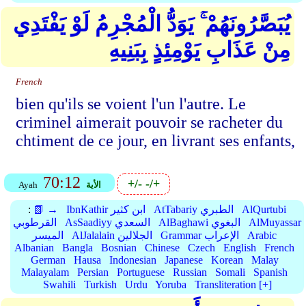
يُبَصَّرُونَهُمْ ۚ يَوَدُّ الْمُجْرِمُ لَوْ يَفْتَدِي
مِنْ عَذَابِ يَوْمِئِذٍ بِبَنِيهِ
French
bien qu'ils se voient l'un l'autre. Le
criminel aimerait pouvoir se racheter du
chtiment de ce jour, en livrant ses enfants,
70:12
+/-
-/+
الأية
Ayah
AlQurtubi
AtTabariy الطبري
IbnKathir ابن كثير
📗 →
:
AlMuyassar
AlBaghawi البغوي
AsSaadiyy السعدي
القرطوبي
Arabic
Grammar الإعراب
AlJalalain الجلالين
الميسر
Albanian
Bangla
Bosnian
Chinese
Czech
English
French
German
Hausa
Indonesian
Japanese
Korean
Malay
Malayalam
Persian
Portuguese
Russian
Somali
Spanish
Swahili
Turkish
Urdu
Yoruba
Transliteration [+]