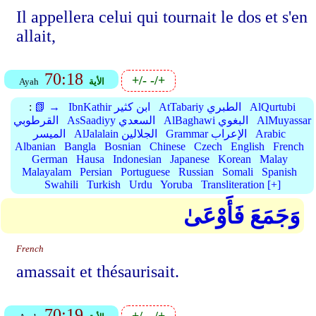
Il appellera celui qui tournait le dos et s'en
allait,
70:18
+/-
-/+
الأية
Ayah
AlQurtubi
AtTabariy الطبري
IbnKathir ابن كثير
📗 →
:
AlMuyassar
AlBaghawi البغوي
AsSaadiyy السعدي
القرطوبي
Arabic
Grammar الإعراب
AlJalalain الجلالين
الميسر
Albanian
Bangla
Bosnian
Chinese
Czech
English
French
German
Hausa
Indonesian
Japanese
Korean
Malay
Malayalam
Persian
Portuguese
Russian
Somali
Spanish
Swahili
Turkish
Urdu
Yoruba
Transliteration [+]
وَجَمَعَ فَأَوْعَىٰ
French
amassait et thésaurisait.
70:19