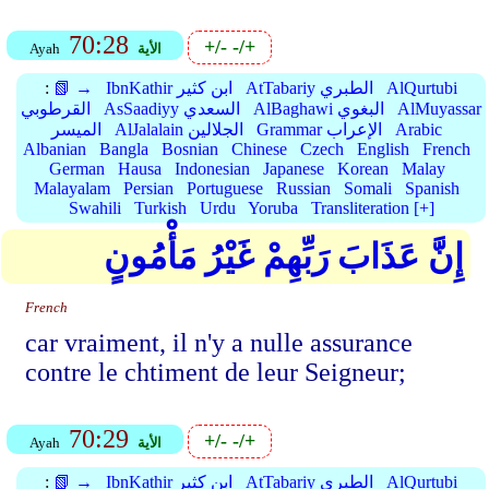
70:28
+/-
-/+
الأية
Ayah
AlQurtubi
AtTabariy الطبري
IbnKathir ابن كثير
📗 →
:
AlMuyassar
AlBaghawi البغوي
AsSaadiyy السعدي
القرطوبي
Arabic
Grammar الإعراب
AlJalalain الجلالين
الميسر
Albanian
Bangla
Bosnian
Chinese
Czech
English
French
German
Hausa
Indonesian
Japanese
Korean
Malay
Malayalam
Persian
Portuguese
Russian
Somali
Spanish
Swahili
Turkish
Urdu
Yoruba
Transliteration [+]
إِنَّ عَذَابَ رَبِّهِمْ غَيْرُ مَأْمُونٍ
French
car vraiment, il n'y a nulle assurance
contre le chtiment de leur Seigneur;
70:29
+/-
-/+
الأية
Ayah
AlQurtubi
AtTabariy الطبري
IbnKathir ابن كثير
📗 →
: