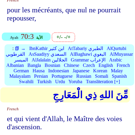
French
pour les mécréants, que nul ne pourrait
repousser,
70:3
+/-
-/+
الأية
Ayah
AlQurtubi
AtTabariy الطبري
IbnKathir ابن كثير
📗 →
:
AlMuyassar
AlBaghawi البغوي
AsSaadiyy السعدي
القرطوبي
Arabic
Grammar الإعراب
AlJalalain الجلالين
الميسر
Albanian
Bangla
Bosnian
Chinese
Czech
English
French
German
Hausa
Indonesian
Japanese
Korean
Malay
Malayalam
Persian
Portuguese
Russian
Somali
Spanish
Swahili
Turkish
Urdu
Yoruba
Transliteration [+]
مِّنَ اللهِ ذِي الْمَعَارِجِ
French
et qui vient d'Allah, le Maître des voies
d'ascension.