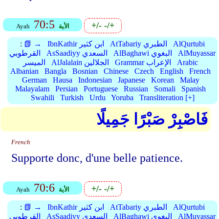
70:5
+/-
-/+
الأية
Ayah
AlQurtubi
AtTabariy الطبري
IbnKathir ابن كثير
📗 →
:
AlMuyassar
AlBaghawi البغوي
AsSaadiyy السعدي
القرطوبي
Arabic
Grammar الإعراب
AlJalalain الجلالين
الميسر
Albanian
Bangla
Bosnian
Chinese
Czech
English
French
German
Hausa
Indonesian
Japanese
Korean
Malay
Malayalam
Persian
Portuguese
Russian
Somali
Spanish
Swahili
Turkish
Urdu
Yoruba
Transliteration [+]
فَاصْبِرْ صَبْرًا جَمِيلًا
French
Supporte donc, d'une belle patience.
70:6
+/-
-/+
الأية
Ayah
AlQurtubi
AtTabariy الطبري
IbnKathir ابن كثير
📗 →
:
AlMuyassar
AlBaghawi البغوي
AsSaadiyy السعدي
القرطوبي