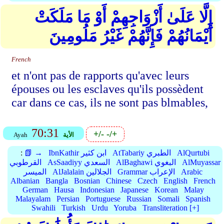
إِلَّا عَلَىٰ أَزْوَاجِهِمْ أَوْ مَا مَلَكَتْ
أَيْمَانُهُمْ فَإِنَّهُمْ غَيْرُ مَلُومِينَ
French
et n'ont pas de rapports qu'avec leurs
épouses ou les esclaves qu'ils possèdent
car dans ce cas, ils ne sont pas blmables,
70:31
+/-
-/+
الأية
Ayah
AlQurtubi
AtTabariy الطبري
IbnKathir ابن كثير
📗 →
:
AlMuyassar
AlBaghawi البغوي
AsSaadiyy السعدي
القرطوبي
Arabic
Grammar الإعراب
AlJalalain الجلالين
الميسر
Albanian
Bangla
Bosnian
Chinese
Czech
English
French
German
Hausa
Indonesian
Japanese
Korean
Malay
Malayalam
Persian
Portuguese
Russian
Somali
Spanish
Swahili
Turkish
Urdu
Yoruba
Transliteration [+]