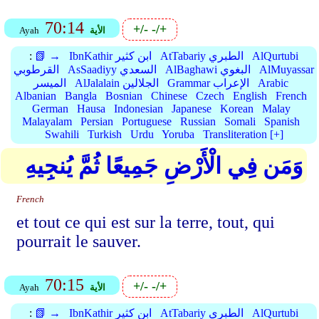
70:14
+/-
-/+
الأية
Ayah
AlQurtubi
AtTabariy الطبري
IbnKathir ابن كثير
📗 →
:
AlMuyassar
AlBaghawi البغوي
AsSaadiyy السعدي
القرطوبي
Arabic
Grammar الإعراب
AlJalalain الجلالين
الميسر
Albanian
Bangla
Bosnian
Chinese
Czech
English
French
German
Hausa
Indonesian
Japanese
Korean
Malay
Malayalam
Persian
Portuguese
Russian
Somali
Spanish
Swahili
Turkish
Urdu
Yoruba
Transliteration [+]
وَمَن فِي الْأَرْضِ جَمِيعًا ثُمَّ يُنجِيهِ
French
et tout ce qui est sur la terre, tout, qui
pourrait le sauver.
70:15
+/-
-/+
الأية
Ayah
AlQurtubi
AtTabariy الطبري
IbnKathir ابن كثير
📗 →
: