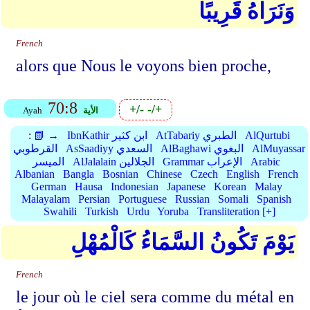
وَنَرَاهُ قَرِيبًا
French
alors que Nous le voyons bien proche,
70:8
+/-
-/+
الأية
Ayah
AlQurtubi
AtTabariy الطبري
IbnKathir ابن كثير
📗 →
:
AlMuyassar
AlBaghawi البغوي
AsSaadiyy السعدي
القرطوبي
Arabic
Grammar الإعراب
AlJalalain الجلالين
الميسر
Albanian
Bangla
Bosnian
Chinese
Czech
English
French
German
Hausa
Indonesian
Japanese
Korean
Malay
Malayalam
Persian
Portuguese
Russian
Somali
Spanish
Swahili
Turkish
Urdu
Yoruba
Transliteration [+]
يَوْمَ تَكُونُ السَّمَاءُ كَالْمُهْلِ
French
le jour où le ciel sera comme du métal en