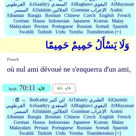
AlMuyassar
AlBaghawi البغوي
AsSaadiyy السعدي
القرطوبي
Arabic
Grammar الإعراب
AlJalalain الجلالين
الميسر
Albanian
Bangla
Bosnian
Chinese
Czech
English
French
German
Hausa
Indonesian
Japanese
Korean
Malay
Malayalam
Persian
Portuguese
Russian
Somali
Spanish
Swahili
Turkish
Urdu
Yoruba
Transliteration [+]
وَلَا يَسْأَلُ حَمِيمٌ حَمِيمًا
French
où nul ami dévoué ne s'enquerra d'un ami,
70:11
+/-
-/+
الأية
Ayah
AlQurtubi
AtTabariy الطبري
IbnKathir ابن كثير
📗 →
:
AlMuyassar
AlBaghawi البغوي
AsSaadiyy السعدي
القرطوبي
Arabic
Grammar الإعراب
AlJalalain الجلالين
الميسر
Albanian
Bangla
Bosnian
Chinese
Czech
English
French
German
Hausa
Indonesian
Japanese
Korean
Malay
Malayalam
Persian
Portuguese
Russian
Somali
Spanish
Swahili
Turkish
Urdu
Yoruba
Transliteration [+]