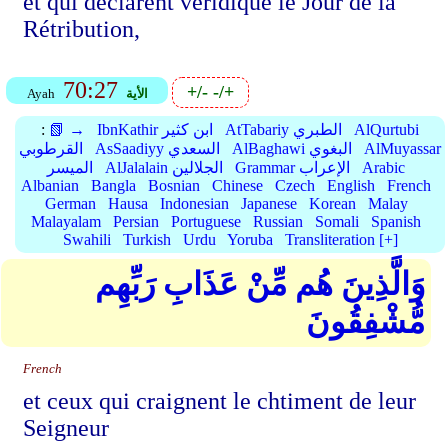
et qui déclarent véridique le Jour de la
Rétribution,
70:27
+/-
-/+
الأية
Ayah
AlQurtubi
AtTabariy الطبري
IbnKathir ابن كثير
📗 →
:
AlMuyassar
AlBaghawi البغوي
AsSaadiyy السعدي
القرطوبي
Arabic
Grammar الإعراب
AlJalalain الجلالين
الميسر
Albanian
Bangla
Bosnian
Chinese
Czech
English
French
German
Hausa
Indonesian
Japanese
Korean
Malay
Malayalam
Persian
Portuguese
Russian
Somali
Spanish
Swahili
Turkish
Urdu
Yoruba
Transliteration [+]
وَالَّذِينَ هُم مِّنْ عَذَابِ رَبِّهِم
مُّشْفِقُونَ
French
et ceux qui craignent le chtiment de leur
Seigneur