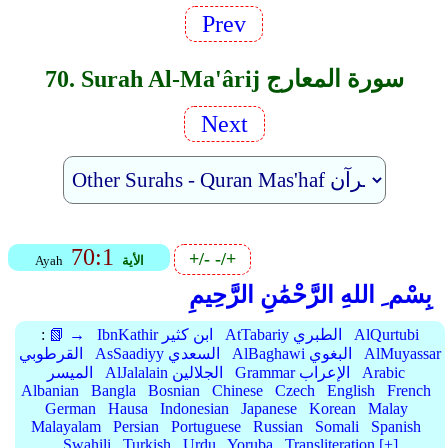
Prev
70. Surah Al-Ma'ârij سورة المعارج
Next
70:1
+/-
-/+
الأية
Ayah
بِسْم ِ اللهِ الرَّحْمَٰنِ الرَّحِيمِ
AlQurtubi
AtTabariy الطبري
IbnKathir ابن كثير
📗 →
:
AlMuyassar
AlBaghawi البغوي
AsSaadiyy السعدي
القرطوبي
Arabic
Grammar الإعراب
AlJalalain الجلالين
الميسر
Albanian
Bangla
Bosnian
Chinese
Czech
English
French
German
Hausa
Indonesian
Japanese
Korean
Malay
Malayalam
Persian
Portuguese
Russian
Somali
Spanish
Swahili
Turkish
Urdu
Yoruba
Transliteration [+]