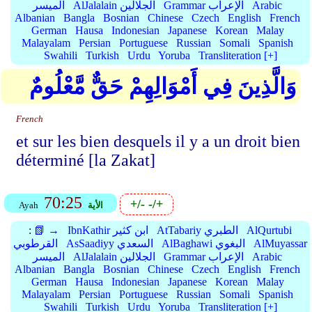
Arabic
Grammar الإعراب
AlJalalain الجلالين
الميسر
Albanian
Bangla
Bosnian
Chinese
Czech
English
French
German
Hausa
Indonesian
Japanese
Korean
Malay
Malayalam
Persian
Portuguese
Russian
Somali
Spanish
Swahili
Turkish
Urdu
Yoruba
Transliteration [+]
وَالَّذِينَ فِي أَمْوَالِهِمْ حَقٌّ مَّعْلُومٌ
French
et sur les bien desquels il y a un droit bien
déterminé [la Zakat]
70:25
+/-
-/+
الأية
Ayah
AlQurtubi
AtTabariy الطبري
IbnKathir ابن كثير
📗 →
:
AlMuyassar
AlBaghawi البغوي
AsSaadiyy السعدي
القرطوبي
Arabic
Grammar الإعراب
AlJalalain الجلالين
الميسر
Albanian
Bangla
Bosnian
Chinese
Czech
English
French
German
Hausa
Indonesian
Japanese
Korean
Malay
Malayalam
Persian
Portuguese
Russian
Somali
Spanish
Swahili
Turkish
Urdu
Yoruba
Transliteration [+]