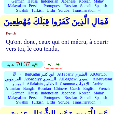
German
Hausa
Indonesian
Japanese
Korean
Malay
Malayalam
Persian
Portuguese
Russian
Somali
Spanish
Swahili
Turkish
Urdu
Yoruba
Transliteration [+]
فَمَالِ الَّذِينَ كَفَرُوا قِبَلَكَ مُهْطِعِينَ
French
Qu'ont donc, ceux qui ont mécru, à courir
vers toi, le cou tendu,
70:37
+/-
-/+
الأية
Ayah
AlQurtubi
AtTabariy الطبري
IbnKathir ابن كثير
📗 →
:
AlMuyassar
AlBaghawi البغوي
AsSaadiyy السعدي
القرطوبي
Arabic
Grammar الإعراب
AlJalalain الجلالين
الميسر
Albanian
Bangla
Bosnian
Chinese
Czech
English
French
German
Hausa
Indonesian
Japanese
Korean
Malay
Malayalam
Persian
Portuguese
Russian
Somali
Spanish
Swahili
Turkish
Urdu
Yoruba
Transliteration [+]
عَنِ الْيَمِينِ وَعَنِ الشِّمَالِ عِزِينَ