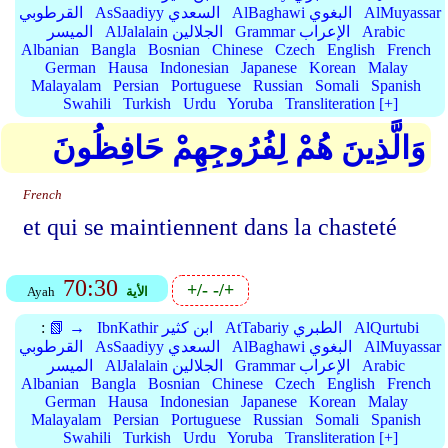
AlMuyassar
AlBaghawi البغوي
AsSaadiyy السعدي
القرطوبي
Arabic
Grammar الإعراب
AlJalalain الجلالين
الميسر
Albanian
Bangla
Bosnian
Chinese
Czech
English
French
German
Hausa
Indonesian
Japanese
Korean
Malay
Malayalam
Persian
Portuguese
Russian
Somali
Spanish
Swahili
Turkish
Urdu
Yoruba
Transliteration [+]
وَالَّذِينَ هُمْ لِفُرُوجِهِمْ حَافِظُونَ
French
et qui se maintiennent dans la chasteté
70:30
+/-
-/+
الأية
Ayah
AlQurtubi
AtTabariy الطبري
IbnKathir ابن كثير
📗 →
:
AlMuyassar
AlBaghawi البغوي
AsSaadiyy السعدي
القرطوبي
Arabic
Grammar الإعراب
AlJalalain الجلالين
الميسر
Albanian
Bangla
Bosnian
Chinese
Czech
English
French
German
Hausa
Indonesian
Japanese
Korean
Malay
Malayalam
Persian
Portuguese
Russian
Somali
Spanish
Swahili
Turkish
Urdu
Yoruba
Transliteration [+]