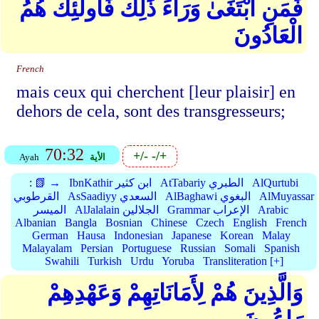
فَمَنِ ابْتَغَىٰ وَرَاءَ ذَٰلِكَ فَأُولَٰئِكَ هُمُ
الْعَادُونَ
French
mais ceux qui cherchent [leur plaisir] en
dehors de cela, sont des transgresseurs;
70:32
+/-
-/+
الأية
Ayah
AlQurtubi
AtTabariy الطبري
IbnKathir ابن كثير
📗 →
:
AlMuyassar
AlBaghawi البغوي
AsSaadiyy السعدي
القرطوبي
Arabic
Grammar الإعراب
AlJalalain الجلالين
الميسر
Albanian
Bangla
Bosnian
Chinese
Czech
English
French
German
Hausa
Indonesian
Japanese
Korean
Malay
Malayalam
Persian
Portuguese
Russian
Somali
Spanish
Swahili
Turkish
Urdu
Yoruba
Transliteration [+]
وَالَّذِينَ هُمْ لِأَمَانَاتِهِمْ وَعَهْدِهِمْ