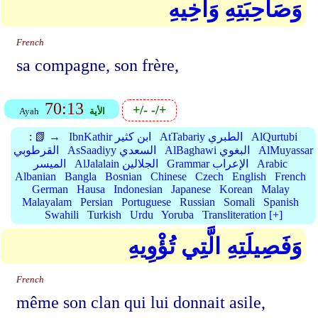
وَصَاحِبَتِهِ وَأَخِيهِ
French
sa compagne, son frère,
70:13
+/-
-/+
الأية
Ayah
AlQurtubi
AtTabariy الطبري
IbnKathir ابن كثير
📗 →
:
AlMuyassar
AlBaghawi البغوي
AsSaadiyy السعدي
القرطوبي
Arabic
Grammar الإعراب
AlJalalain الجلالين
الميسر
Albanian
Bangla
Bosnian
Chinese
Czech
English
French
German
Hausa
Indonesian
Japanese
Korean
Malay
Malayalam
Persian
Portuguese
Russian
Somali
Spanish
Swahili
Turkish
Urdu
Yoruba
Transliteration [+]
وَفَصِيلَتِهِ الَّتِي تُؤْوِيهِ
French
même son clan qui lui donnait asile,