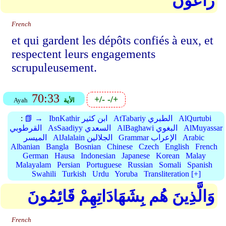
رَاعُونَ
French
et qui gardent les dépôts confiés à eux, et
respectent leurs engagements
scrupuleusement.
70:33
+/-
-/+
الأية
Ayah
AlQurtubi
AtTabariy الطبري
IbnKathir ابن كثير
📗 →
:
AlMuyassar
AlBaghawi البغوي
AsSaadiyy السعدي
القرطوبي
Arabic
Grammar الإعراب
AlJalalain الجلالين
الميسر
Albanian
Bangla
Bosnian
Chinese
Czech
English
French
German
Hausa
Indonesian
Japanese
Korean
Malay
Malayalam
Persian
Portuguese
Russian
Somali
Spanish
Swahili
Turkish
Urdu
Yoruba
Transliteration [+]
وَالَّذِينَ هُم بِشَهَادَاتِهِمْ قَائِمُونَ
French