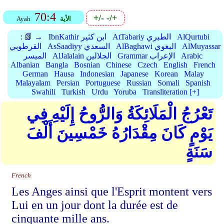
70:4
+/-
-/+
الأية
Ayah
AlQurtubi
AtTabariy الطبري
IbnKathir ابن كثير
📗 →
:
AlMuyassar
AlBaghawi البغوي
AsSaadiyy السعدي
القرطوبي
Arabic
Grammar الإعراب
AlJalalain الجلالين
الميسر
Albanian
Bangla
Bosnian
Chinese
Czech
English
French
German
Hausa
Indonesian
Japanese
Korean
Malay
Malayalam
Persian
Portuguese
Russian
Somali
Spanish
Swahili
Turkish
Urdu
Yoruba
Transliteration [+]
تَعْرُجُ الْمَلَائِكَةُ وَالرُّوحُ إِلَيْهِ فِي
يَوْمٍ كَانَ مِقْدَارُهُ خَمْسِينَ أَلْفَ
سَنَةٍ
French
Les Anges ainsi que l'Esprit montent vers
Lui en un jour dont la durée est de
cinquante mille ans.