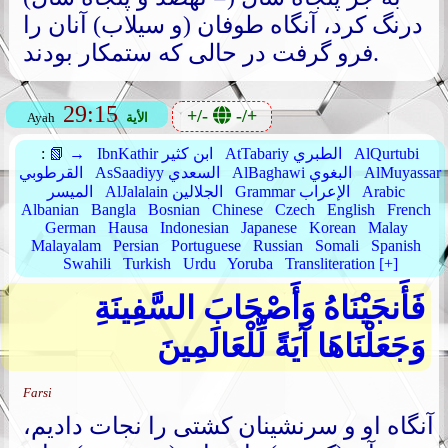
درنگ کرد، آنگاه طوفان (و سیلاب) آنان را
فرو گرفت در حالی که ستمکار بودند.
29:15
+/-
-/+
الأية
Ayah
AlQurtubi
AtTabariy الطبري
IbnKathir ابن كثير
📗 →
:
AlMuyassar
AlBaghawi البغوي
AsSaadiyy السعدي
القرطوبي
Arabic
Grammar الإعراب
AlJalalain الجلالين
الميسر
Albanian
Bangla
Bosnian
Chinese
Czech
English
French
German
Hausa
Indonesian
Japanese
Korean
Malay
Malayalam
Persian
Portuguese
Russian
Somali
Spanish
Swahili
Turkish
Urdu
Yoruba
Transliteration [+]
فَأَنجَيْنَاهُ وَأَصْحَابَ السَّفِينَةِ
وَجَعَلْنَاهَا آيَةً لِّلْعَالَمِينَ
Farsi
آنگاه او و سرنشینان کشتی را نجات دادیم،