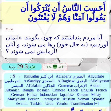
أَحَسِبَ النَّاسُ أَن يُتْرَكُوا أَن
يَقُولُوا آمَنَّا وَهُمْ لَا يُفْتَنُونَ
Farsi
آیا مردم پنداشتند که چون بگویند: «ایمان
آوردیم» (به حال خود) رها می شوند، و آنان
آزمایش نمی شوند ؟!
29:3
+/-
-/+
الأية
Ayah
AlQurtubi
AtTabariy الطبري
IbnKathir ابن كثير
📗 →
:
AlMuyassar
AlBaghawi البغوي
AsSaadiyy السعدي
القرطوبي
Arabic
Grammar الإعراب
AlJalalain الجلالين
الميسر
Albanian
Bangla
Bosnian
Chinese
Czech
English
French
German
Hausa
Indonesian
Japanese
Korean
Malay
Malayalam
Persian
Portuguese
Russian
Somali
Spanish
Swahili
Turkish
Urdu
Yoruba
Transliteration [+]