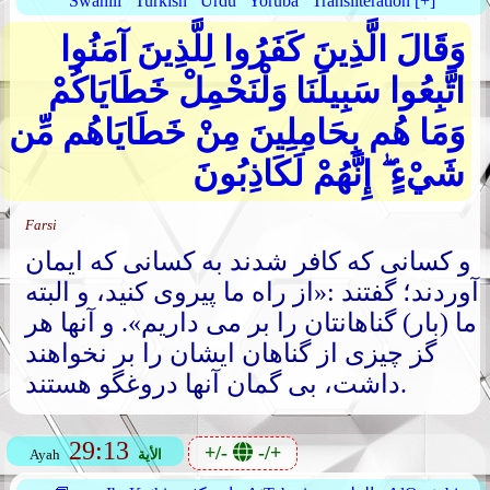
Swahili
Turkish
Urdu
Yoruba
Transliteration [+]
وَقَالَ الَّذِينَ كَفَرُوا لِلَّذِينَ آمَنُوا
اتَّبِعُوا سَبِيلَنَا وَلْنَحْمِلْ خَطَايَاكُمْ
وَمَا هُم بِحَامِلِينَ مِنْ خَطَايَاهُم مِّن
شَيْءٍ ۖ إِنَّهُمْ لَكَاذِبُونَ
Farsi
و کسانی که کافر شدند به کسانی که ایمان
آوردند؛ گفتند :«از راه ما پیروی کنید، و البته
ما (بار) گناهانتان را بر می داریم». و آنها هر
گز چیزی از گناهان ایشان را بر نخواهند
داشت، بی گمان آنها دروغگو هستند.
29:13
+/-
-/+
الأية
Ayah