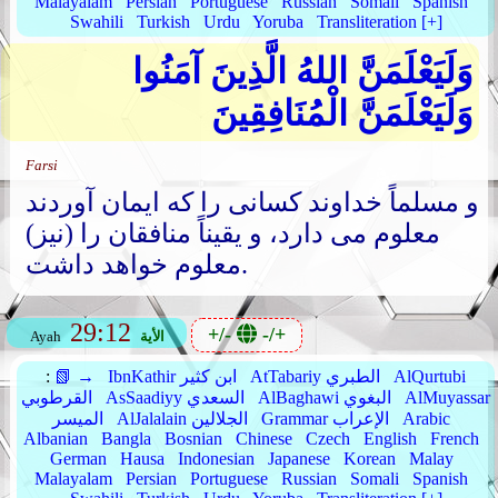
Malayalam
Persian
Portuguese
Russian
Somali
Spanish
Swahili
Turkish
Urdu
Yoruba
Transliteration [+]
وَلَيَعْلَمَنَّ اللهُ الَّذِينَ آمَنُوا
وَلَيَعْلَمَنَّ الْمُنَافِقِينَ
Farsi
و مسلماً خداوند کسانی را که ایمان آوردند
معلوم می دارد، و یقیناً منافقان را (نیز)
معلوم خواهد داشت.
29:12
+/-
-/+
الأية
Ayah
AlQurtubi
AtTabariy الطبري
IbnKathir ابن كثير
📗 →
:
AlMuyassar
AlBaghawi البغوي
AsSaadiyy السعدي
القرطوبي
Arabic
Grammar الإعراب
AlJalalain الجلالين
الميسر
Albanian
Bangla
Bosnian
Chinese
Czech
English
French
German
Hausa
Indonesian
Japanese
Korean
Malay
Malayalam
Persian
Portuguese
Russian
Somali
Spanish