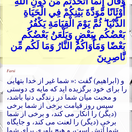
وَقَالَ إِنَّمَا اتَّخَذْتُم مِّن دُونِ اللهِ
أَوْثَانًا مَّوَدَّةَ بَيْنِكُمْ فِي الْحَيَاةِ
الدُّنْيَا ۖ ثُمَّ يَوْمَ الْقِيَامَةِ يَكْفُرُ
بَعْضُكُم بِبَعْضٍ وَيَلْعَنُ بَعْضُكُم
بَعْضًا وَمَأْوَاكُمُ النَّارُ وَمَا لَكُم مِّن
نَّاصِرِينَ
Farsi
و (ابراهیم) گفت :« شما غیر از خدا بتهایی
را برای خود برگزیده اید که مایه ی دوستی
و محبت میان شما در زندگی دنیا باشد،
سپس روز قیامت برخی از شما برخی
(دیگر) را انکار می کند، و برخی از شما
برخی (دیگر) را لعنت می کند، و جایگاه
شما آتش است، و هیچ یاوری برای شما