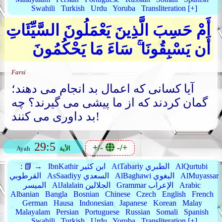
Swahili
Turkish
Urdu
Yoruba
Transliteration [+]
أَمْ حَسِبَ الَّذِينَ يَعْمَلُونَ السَّيِّئَاتِ
أَن يَسْبِقُونَا ۚ سَاءَ مَا يَحْكُمُونَ
Farsi
آیا کسانی که اعمال بد انجام می دهند؛
گمان کردند که از ما پیشی می گیرند؟ چه
بد داوری می کنند!
29:5
+/-
-/+
الأية
Ayah
AlQurtubi
AtTabariy الطبري
IbnKathir ابن كثير
📗 →
:
AlMuyassar
AlBaghawi البغوي
AsSaadiyy السعدي
القرطوبي
Arabic
Grammar الإعراب
AlJalalain الجلالين
الميسر
Albanian
Bangla
Bosnian
Chinese
Czech
English
French
German
Hausa
Indonesian
Japanese
Korean
Malay
Malayalam
Persian
Portuguese
Russian
Somali
Spanish
Swahili
Turkish
Urdu
Yoruba
Transliteration [+]