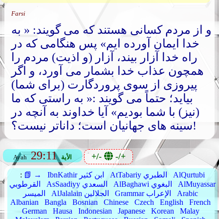
Farsi
و از مردم کسانی هستند که می گویند: « به
خدا ایمان آورده ایم» پس هنگامی که در
راه خدا آزار بیند، آزار (و اذیت) مردم را
همچون عذاب خدا بشمار می آورد، و اگر
پیروزی از سوی پروردگارت (برای شما)
بیاید؛ حتماً می گویند :« به راستی که ما
(نیز) با شما بودیم» آیا خداوند به آنچه در
سینه های جهانیان است؛ داناتر نیست؟!
29:11
+/-
-/+
الأية
Ayah
AlQurtubi
AtTabariy الطبري
IbnKathir ابن كثير
📗 →
:
AlMuyassar
AlBaghawi البغوي
AsSaadiyy السعدي
القرطوبي
Arabic
Grammar الإعراب
AlJalalain الجلالين
الميسر
Albanian
Bangla
Bosnian
Chinese
Czech
English
French
German
Hausa
Indonesian
Japanese
Korean
Malay