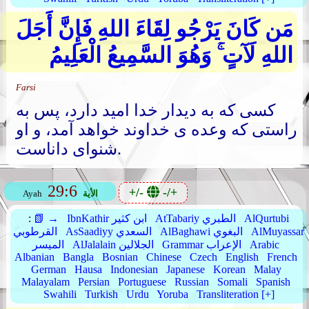
مَن كَانَ يَرْجُو لِقَاءَ اللهِ فَإِنَّ أَجَلَ
اللهِ لَآتٍ ۚ وَهُوَ السَّمِيعُ الْعَلِيمُ
Farsi
کسی که به دیدار خدا امید دارد، پس به
راستی که وعده ی خداوند خواهد آمد، و او
شنوای داناست.
29:6
+/-
-/+
الأية
Ayah
AlQurtubi
AtTabariy الطبري
IbnKathir ابن كثير
📗 →
:
AlMuyassar
AlBaghawi البغوي
AsSaadiyy السعدي
القرطوبي
Arabic
Grammar الإعراب
AlJalalain الجلالين
الميسر
Albanian
Bangla
Bosnian
Chinese
Czech
English
French
German
Hausa
Indonesian
Japanese
Korean
Malay
Malayalam
Persian
Portuguese
Russian
Somali
Spanish
Swahili
Turkish
Urdu
Yoruba
Transliteration [+]