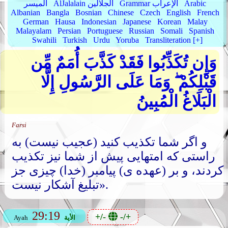
Arabic
Grammar الإعراب
AlJalalain الجلالين
الميسر
Albanian
Bangla
Bosnian
Chinese
Czech
English
French
German
Hausa
Indonesian
Japanese
Korean
Malay
Malayalam
Persian
Portuguese
Russian
Somali
Spanish
Swahili
Turkish
Urdu
Yoruba
Transliteration [+]
وَإِن تُكَذِّبُوا فَقَدْ كَذَّبَ أُمَمٌ مِّن
قَبْلِكُمْ ۖ وَمَا عَلَى الرَّسُولِ إِلَّا
الْبَلَاغُ الْمُبِينُ
Farsi
و اگر شما تکذیب کنید (عجیب نیست) به
راستی که امتهایی پیش از شما نیز تکذیب
کردند، و بر (عهده ی) پیامبر (خدا) چیزی جز
تبلیغ آشکار نیست».
29:19
+/-
-/+
الأية
Ayah