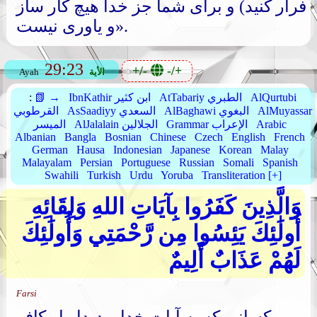
فرار کنید) و برای شما جز خدا هیچ کار ساز
و یاوری نیست».
29:23
+/-
-/+
الأية
Ayah
AlQurtubi
AtTabariy الطبري
IbnKathir ابن كثير
📗 →
:
AlMuyassar
AlBaghawi البغوي
AsSaadiyy السعدي
القرطوبي
Arabic
Grammar الإعراب
AlJalalain الجلالين
الميسر
Albanian
Bangla
Bosnian
Chinese
Czech
English
French
German
Hausa
Indonesian
Japanese
Korean
Malay
Malayalam
Persian
Portuguese
Russian
Somali
Spanish
Swahili
Turkish
Urdu
Yoruba
Transliteration [+]
وَالَّذِينَ كَفَرُوا بِآيَاتِ اللهِ وَلِقَائِهِ
أُولَٰئِكَ يَئِسُوا مِن رَّحْمَتِي وَأُولَٰئِكَ
لَهُمْ عَذَابٌ أَلِيمٌ
Farsi