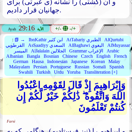
و آن (کشتی) را نشانه (ی عبرتی) برای
جهانیان قرار دادیم.
29:16
+/-
-/+
الأية
Ayah
AlQurtubi
AtTabariy الطبري
IbnKathir ابن كثير
📗 →
:
AlMuyassar
AlBaghawi البغوي
AsSaadiyy السعدي
القرطوبي
Arabic
Grammar الإعراب
AlJalalain الجلالين
الميسر
Albanian
Bangla
Bosnian
Chinese
Czech
English
French
German
Hausa
Indonesian
Japanese
Korean
Malay
Malayalam
Persian
Portuguese
Russian
Somali
Spanish
Swahili
Turkish
Urdu
Yoruba
Transliteration [+]
وَإِبْرَاهِيمَ إِذْ قَالَ لِقَوْمِهِ اعْبُدُوا
اللهَ وَاتَّقُوهُ ۖ ذَٰلِكُمْ خَيْرٌ لَّكُمْ إِن
كُنتُمْ تَعْلَمُونَ
Farsi
و ابراهیم را (نیز فرستادیم)، هنگامی که به