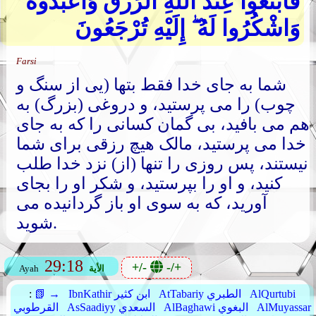
فَابْتَغُوا عِندَ اللهِ الرِّزْقَ وَاعْبُدُوهُ
وَاشْكُرُوا لَهُ ۖ إِلَيْهِ تُرْجَعُونَ
Farsi
شما به جای خدا فقط بتها (یی از سنگ و
چوب) را می پرستید، و دروغی (بزرگ) به
هم می بافید، بی گمان کسانی را که به جای
خدا می پرستید، مالک هیچ رزقی برای شما
نیستند، پس روزی را تنها (از) نزد خدا طلب
کنید، و او را بپرستید، و شکر او را بجای
آورید، که به سوی او باز گردانیده می
شوید.
29:18
+/-
-/+
الأية
Ayah
AlQurtubi
AtTabariy الطبري
IbnKathir ابن كثير
📗 →
:
AlMuyassar
AlBaghawi البغوي
AsSaadiyy السعدي
القرطوبي