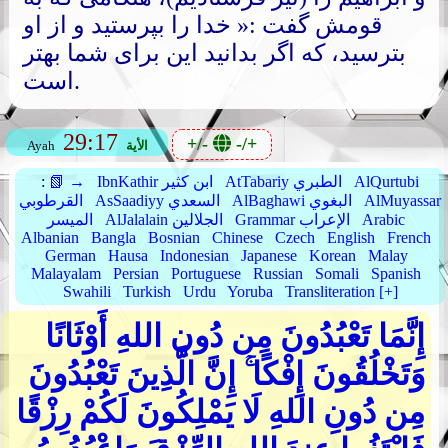
قومش گفت :« خدا را بپرستید و از او
بترسید، که اگر بدانید این برای شما بهتر
است.
29:17
+/-
-/+
الأية
Ayah
AlQurtubi
AtTabariy الطبري
IbnKathir ابن كثير
📗 →
:
AlMuyassar
AlBaghawi البغوي
AsSaadiyy السعدي
القرطوبي
Arabic
Grammar الإعراب
AlJalalain الجلالين
الميسر
Albanian
Bangla
Bosnian
Chinese
Czech
English
French
German
Hausa
Indonesian
Japanese
Korean
Malay
Malayalam
Persian
Portuguese
Russian
Somali
Spanish
Swahili
Turkish
Urdu
Yoruba
Transliteration [+]
إِنَّمَا تَعْبُدُونَ مِن دُونِ اللهِ أَوْثَانًا
وَتَخْلُقُونَ إِفْكًا ۚ إِنَّ الَّذِينَ تَعْبُدُونَ
مِن دُونِ اللهِ لَا يَمْلِكُونَ لَكُمْ رِزْقًا