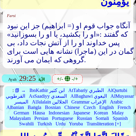
يُؤْمِنُونَ
Farsi
آنگاه جواب قوم او (= ابراهیم) جز این نبود
که گفتند :«او را بکشید، یا او را بسوزانید»
پس خداوند او را از آتش نجات داد، بی
گمان در این (ماجرا) نشانه هایی است برای
گروهی که ایمان می آورند.
29:25
+/-
-/+
الأية
Ayah
AlQurtubi
AtTabariy الطبري
IbnKathir ابن كثير
📗 →
:
AlMuyassar
AlBaghawi البغوي
AsSaadiyy السعدي
القرطوبي
Arabic
Grammar الإعراب
AlJalalain الجلالين
الميسر
Albanian
Bangla
Bosnian
Chinese
Czech
English
French
German
Hausa
Indonesian
Japanese
Korean
Malay
Malayalam
Persian
Portuguese
Russian
Somali
Spanish
Swahili
Turkish
Urdu
Yoruba
Transliteration [+]