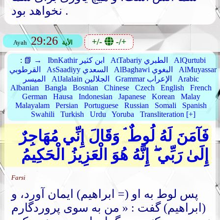
نخواهد بود .
29:26
+/-
-/+
الأية
Ayah
AlQurtubi
AtTabariy الطبري
IbnKathir ابن كثير
📗 →
:
AlMuyassar
AlBaghawi البغوي
AsSaadiyy السعدي
القرطوبي
Arabic
Grammar الإعراب
AlJalalain الجلالين
الميسر
Albanian
Bangla
Bosnian
Chinese
Czech
English
French
German
Hausa
Indonesian
Japanese
Korean
Malay
Malayalam
Persian
Portuguese
Russian
Somali
Spanish
Swahili
Turkish
Urdu
Yoruba
Transliteration [+]
فَآمَنَ لَهُ لُوطٌ ۘ وَقَالَ إِنِّي مُهَاجِرٌ
إِلَىٰ رَبِّي ۖ إِنَّهُ هُوَ الْعَزِيزُ الْحَكِيمُ
Farsi
پس لوط به او (= ابراهیم) ایمان آورد، و
(ابراهیم) گفت : « من به سوی پروردگارم