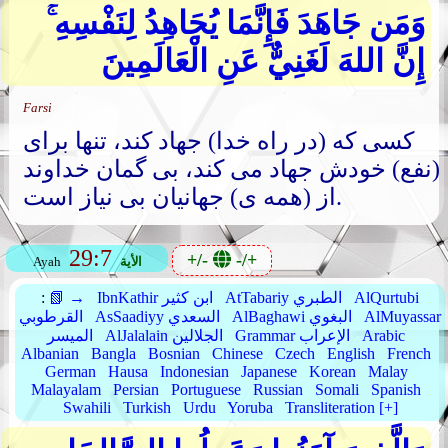
وَمَن جَاهَدَ فَإِنَّمَا يُجَاهِدُ لِنَفْسِهِ ۚ
إِنَّ اللهَ لَغَنِيٌّ عَنِ الْعَالَمِينَ
Farsi
کسی که (در راه خدا) جهاد کند، تنها برای
(نفع) خودش جهاد می کند، بی گمان خداوند
از (همه ی) جهانیان بی نیاز است.
29:7
+/-
-/+
الأية
Ayah
AlQurtubi
AtTabariy الطبري
IbnKathir ابن كثير
📗 →
:
AlMuyassar
AlBaghawi البغوي
AsSaadiyy السعدي
القرطوبي
Arabic
Grammar الإعراب
AlJalalain الجلالين
الميسر
Albanian
Bangla
Bosnian
Chinese
Czech
English
French
German
Hausa
Indonesian
Japanese
Korean
Malay
Malayalam
Persian
Portuguese
Russian
Somali
Spanish
Swahili
Turkish
Urdu
Yoruba
Transliteration [+]