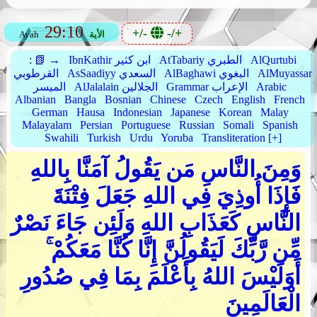
29:10
+/-
-/+
الأية
Ayah
AlQurtubi
AtTabariy الطبري
IbnKathir ابن كثير
📗 →
:
AlMuyassar
AlBaghawi البغوي
AsSaadiyy السعدي
القرطوبي
Arabic
Grammar الإعراب
AlJalalain الجلالين
الميسر
Albanian
Bangla
Bosnian
Chinese
Czech
English
French
German
Hausa
Indonesian
Japanese
Korean
Malay
Malayalam
Persian
Portuguese
Russian
Somali
Spanish
Swahili
Turkish
Urdu
Yoruba
Transliteration [+]
وَمِنَ النَّاسِ مَن يَقُولُ آمَنَّا بِاللهِ
فَإِذَا أُوذِيَ فِي اللهِ جَعَلَ فِتْنَةَ
النَّاسِ كَعَذَابِ اللهِ وَلَئِن جَاءَ نَصْرٌ
مِّن رَّبِّكَ لَيَقُولُنَّ إِنَّا كُنَّا مَعَكُمْ ۚ
أَوَلَيْسَ اللهُ بِأَعْلَمَ بِمَا فِي صُدُورِ
الْعَالَمِينَ