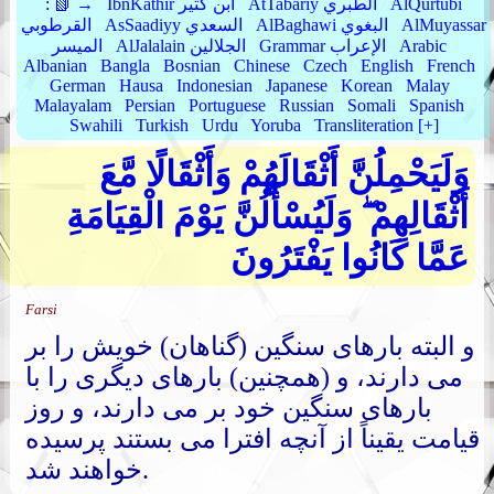
AlQurtubi
AtTabariy الطبري
IbnKathir ابن كثير
📗 →
:
AlMuyassar
AlBaghawi البغوي
AsSaadiyy السعدي
القرطوبي
Arabic
Grammar الإعراب
AlJalalain الجلالين
الميسر
Albanian
Bangla
Bosnian
Chinese
Czech
English
French
German
Hausa
Indonesian
Japanese
Korean
Malay
Malayalam
Persian
Portuguese
Russian
Somali
Spanish
Swahili
Turkish
Urdu
Yoruba
Transliteration [+]
وَلَيَحْمِلُنَّ أَثْقَالَهُمْ وَأَثْقَالًا مَّعَ
أَثْقَالِهِمْ ۖ وَلَيُسْأَلُنَّ يَوْمَ الْقِيَامَةِ
عَمَّا كَانُوا يَفْتَرُونَ
Farsi
و البته بارهای سنگین (گناهان) خویش را بر
می دارند، و (همچنین) بارهای دیگری را با
بارهای سنگین خود بر می دارند، و روز
قیامت یقیناً از آنچه افترا می بستند پرسیده
خواهند شد.