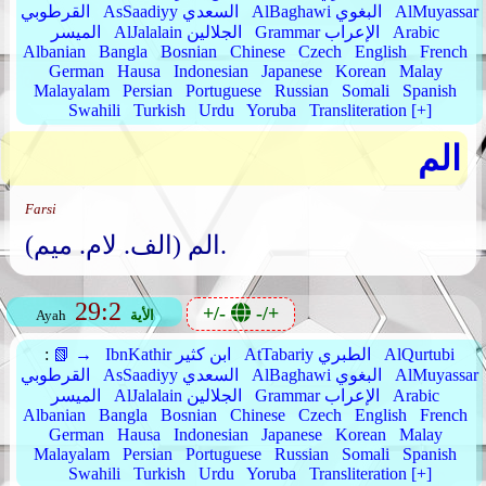
AlMuyassar
AlBaghawi البغوي
AsSaadiyy السعدي
القرطوبي
Arabic
Grammar الإعراب
AlJalalain الجلالين
الميسر
Albanian
Bangla
Bosnian
Chinese
Czech
English
French
German
Hausa
Indonesian
Japanese
Korean
Malay
Malayalam
Persian
Portuguese
Russian
Somali
Spanish
Swahili
Turkish
Urdu
Yoruba
Transliteration [+]
الم
Farsi
الم (الف. لام. میم).
29:2
+/-
-/+
الأية
Ayah
AlQurtubi
AtTabariy الطبري
IbnKathir ابن كثير
📗 →
:
AlMuyassar
AlBaghawi البغوي
AsSaadiyy السعدي
القرطوبي
Arabic
Grammar الإعراب
AlJalalain الجلالين
الميسر
Albanian
Bangla
Bosnian
Chinese
Czech
English
French
German
Hausa
Indonesian
Japanese
Korean
Malay
Malayalam
Persian
Portuguese
Russian
Somali
Spanish
Swahili
Turkish
Urdu
Yoruba
Transliteration [+]