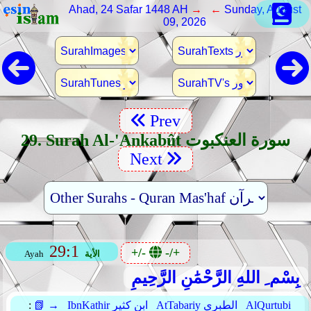
Ahad, 24 Safar 1448 AH
→ ←
Sunday, August
09, 2026
Prev
29. Surah Al-'Ankabût سورة العنكبوت
Next
29:1
+/-
-/+
الأية
Ayah
بِسْم ِ اللهِ الرَّحْمَٰنِ الرَّحِيمِ
AlQurtubi
AtTabariy الطبري
IbnKathir ابن كثير
📗 →
: