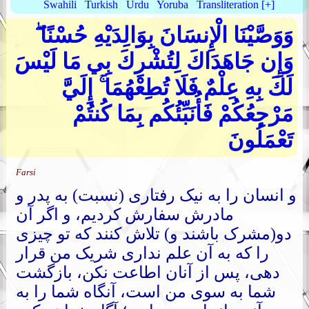
Swahili
Turkish
Urdu
Yoruba
Transliteration [+]
وَوَصَّيْنَا الْإِنسَانَ بِوَالِدَيْهِ حُسْنًا ۖ
وَإِن جَاهَدَاكَ لِتُشْرِكَ بِي مَا لَيْسَ
لَكَ بِهِ عِلْمٌ فَلَا تُطِعْهُمَا ۚ إِلَيَّ
مَرْجِعُكُمْ فَأُنَبِّئُكُم بِمَا كُنتُمْ
تَعْمَلُونَ
Farsi
و انسان را به نیک رفتاری (نسبت) به پدر و
مادرش سفارش کردیم، و اگر آن
دو(مشرک باشند و) تلاش کنند که تو چیزی
را که به آن علم نداری شریک من قرار
دهی، پس از آنان اطاعت نکن، بازگشت
شما به سوی من است، آنگاه شما را به