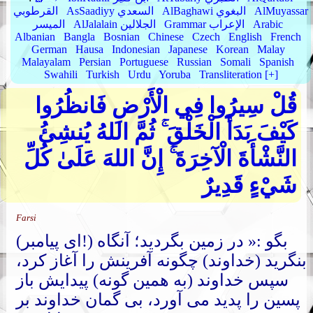
AlMuyassar
AlBaghawi البغوي
AsSaadiyy السعدي
القرطوبي
Arabic
Grammar الإعراب
AlJalalain الجلالين
الميسر
Albanian
Bangla
Bosnian
Chinese
Czech
English
French
German
Hausa
Indonesian
Japanese
Korean
Malay
Malayalam
Persian
Portuguese
Russian
Somali
Spanish
Swahili
Turkish
Urdu
Yoruba
Transliteration [+]
قُلْ سِيرُوا فِي الْأَرْضِ فَانظُرُوا
كَيْفَ بَدَأَ الْخَلْقَ ۚ ثُمَّ اللهُ يُنشِئُ
النَّشْأَةَ الْآخِرَةَ ۚ إِنَّ اللهَ عَلَىٰ كُلِّ
شَيْءٍ قَدِيرٌ
Farsi
(ای پیامبر!) بگو :« در زمین بگردید؛ آنگاه
بنگرید (خداوند) چگونه آفرینش را آغاز کرد،
سپس خداوند (به همین گونه) پیدایش باز
پسین را پدید می آورد، بی گمان خداوند بر