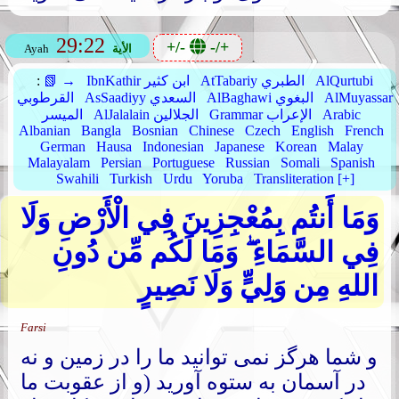
29:22
+/-
-/+
الأية
Ayah
AlQurtubi
AtTabariy الطبري
IbnKathir ابن كثير
📗 →
:
AlMuyassar
AlBaghawi البغوي
AsSaadiyy السعدي
القرطوبي
Arabic
Grammar الإعراب
AlJalalain الجلالين
الميسر
Albanian
Bangla
Bosnian
Chinese
Czech
English
French
German
Hausa
Indonesian
Japanese
Korean
Malay
Malayalam
Persian
Portuguese
Russian
Somali
Spanish
Swahili
Turkish
Urdu
Yoruba
Transliteration [+]
وَمَا أَنتُم بِمُعْجِزِينَ فِي الْأَرْضِ وَلَا
فِي السَّمَاءِ ۖ وَمَا لَكُم مِّن دُونِ
اللهِ مِن وَلِيٍّ وَلَا نَصِيرٍ
Farsi
و شما هرگز نمی توانید ما را در زمین و نه
در آسمان به ستوه آورید (و از عقوبت ما