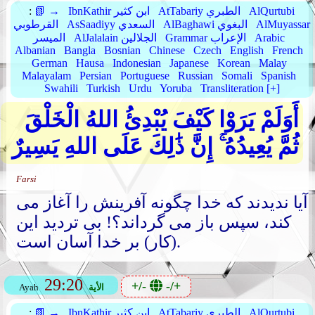
AlQurtubi
AtTabariy الطبري
IbnKathir ابن كثير
📗 →
:
AlMuyassar
AlBaghawi البغوي
AsSaadiyy السعدي
القرطوبي
Arabic
Grammar الإعراب
AlJalalain الجلالين
الميسر
Albanian
Bangla
Bosnian
Chinese
Czech
English
French
German
Hausa
Indonesian
Japanese
Korean
Malay
Malayalam
Persian
Portuguese
Russian
Somali
Spanish
Swahili
Turkish
Urdu
Yoruba
Transliteration [+]
أَوَلَمْ يَرَوْا كَيْفَ يُبْدِئُ اللهُ الْخَلْقَ
ثُمَّ يُعِيدُهُ ۚ إِنَّ ذَٰلِكَ عَلَى اللهِ يَسِيرٌ
Farsi
آیا ندیدند که خدا چگونه آفرینش را آغاز می
کند، سپس باز می گرداند؟! بی تردید این
(کار) بر خدا آسان است.
29:20
+/-
-/+
الأية
Ayah
AlQurtubi
AtTabariy الطبري
IbnKathir ابن كثير
📗 →
: