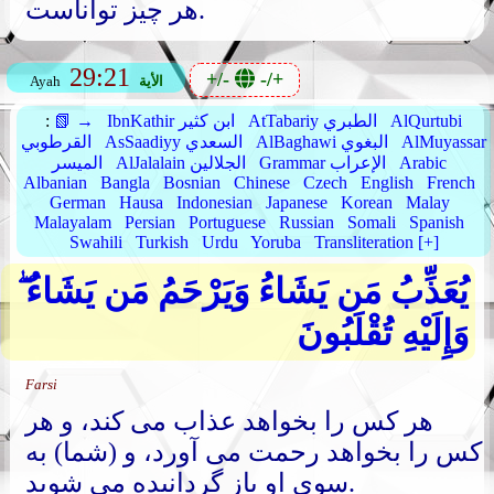
هر چیز تواناست.
29:21
+/-
-/+
الأية
Ayah
AlQurtubi
AtTabariy الطبري
IbnKathir ابن كثير
📗 →
:
AlMuyassar
AlBaghawi البغوي
AsSaadiyy السعدي
القرطوبي
Arabic
Grammar الإعراب
AlJalalain الجلالين
الميسر
Albanian
Bangla
Bosnian
Chinese
Czech
English
French
German
Hausa
Indonesian
Japanese
Korean
Malay
Malayalam
Persian
Portuguese
Russian
Somali
Spanish
Swahili
Turkish
Urdu
Yoruba
Transliteration [+]
يُعَذِّبُ مَن يَشَاءُ وَيَرْحَمُ مَن يَشَاءُ ۖ
وَإِلَيْهِ تُقْلَبُونَ
Farsi
هر کس را بخواهد عذاب می کند، و هر
کس را بخواهد رحمت می آورد، و (شما) به
سوی او باز گردانیده می شوید.