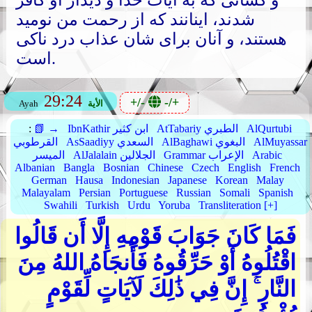
و کسانی که به آیات خدا و دیدار او کافر
شدند، اینانند که از رحمت من نومید
هستند، و آنان برای شان عذاب درد ناکی
است.
29:24
+/-
-/+
الأية
Ayah
AlQurtubi
AtTabariy الطبري
IbnKathir ابن كثير
📗 →
:
AlMuyassar
AlBaghawi البغوي
AsSaadiyy السعدي
القرطوبي
Arabic
Grammar الإعراب
AlJalalain الجلالين
الميسر
Albanian
Bangla
Bosnian
Chinese
Czech
English
French
German
Hausa
Indonesian
Japanese
Korean
Malay
Malayalam
Persian
Portuguese
Russian
Somali
Spanish
Swahili
Turkish
Urdu
Yoruba
Transliteration [+]
فَمَا كَانَ جَوَابَ قَوْمِهِ إِلَّا أَن قَالُوا
اقْتُلُوهُ أَوْ حَرِّقُوهُ فَأَنجَاهُ اللهُ مِنَ
النَّارِ ۚ إِنَّ فِي ذَٰلِكَ لَآيَاتٍ لِّقَوْمٍ