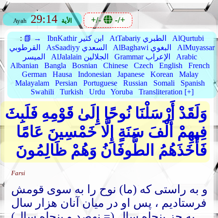
29:14
+/-
-/+
الأية
Ayah
AlQurtubi
AtTabariy الطبري
IbnKathir ابن كثير
📗 →
:
AlMuyassar
AlBaghawi البغوي
AsSaadiyy السعدي
القرطوبي
Arabic
Grammar الإعراب
AlJalalain الجلالين
الميسر
Albanian
Bangla
Bosnian
Chinese
Czech
English
French
German
Hausa
Indonesian
Japanese
Korean
Malay
Malayalam
Persian
Portuguese
Russian
Somali
Spanish
Swahili
Turkish
Urdu
Yoruba
Transliteration [+]
وَلَقَدْ أَرْسَلْنَا نُوحًا إِلَىٰ قَوْمِهِ فَلَبِثَ
فِيهِمْ أَلْفَ سَنَةٍ إِلَّا خَمْسِينَ عَامًا
فَأَخَذَهُمُ الطُّوفَانُ وَهُمْ ظَالِمُونَ
Farsi
و به راستی که (ما) نوح را به سوی قومش
فرستادیم ، پس او در میان آنان هزار سال
به جز پنجاه سال (= نهصد و پنجاه سال)