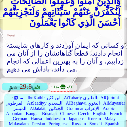
وَالَّذِينَ آمَنُوا وَعَمِلُوا الصَّالِحَاتِ
لَنُكَفِّرَنَّ عَنْهُمْ سَيِّئَاتِهِمْ وَلَنَجْزِيَنَّهُمْ
أَحْسَنَ الَّذِي كَانُوا يَعْمَلُونَ
Farsi
و کسانی که ایمان آوردند و کارهای شایسته
انجام دادند، قطعاً گناهانشان را از آنان می
زداییم، و آنان را به بهترین اعمالی که انجام
می داند، پاداش می دهیم.
29:8
+/-
-/+
الأية
Ayah
AlQurtubi
AtTabariy الطبري
IbnKathir ابن كثير
📗 →
:
AlMuyassar
AlBaghawi البغوي
AsSaadiyy السعدي
القرطوبي
Arabic
Grammar الإعراب
AlJalalain الجلالين
الميسر
Albanian
Bangla
Bosnian
Chinese
Czech
English
French
German
Hausa
Indonesian
Japanese
Korean
Malay
Malayalam
Persian
Portuguese
Russian
Somali
Spanish