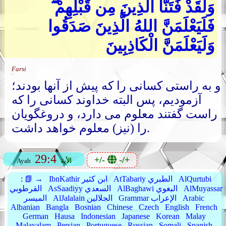
وَلَقَدْ فَتَنَّا الَّذِينَ مِن قَبْلِهِمْ ۖ
فَلَيَعْلَمَنَّ اللهُ الَّذِينَ صَدَقُوا
وَلَيَعْلَمَنَّ الْكَاذِبِينَ
Farsi
و به راستی کسانی را که پیش از آنها بودند؛
آزمودیم، پس البته خداوند کسانی را که
راست گفتند معلوم می دارد، و دروغگویان
را (نیز) معلوم خواهد داشت.
29:4
+/-
-/+
الأية
Ayah
AlQurtubi
AtTabariy الطبري
IbnKathir ابن كثير
📗 →
:
AlMuyassar
AlBaghawi البغوي
AsSaadiyy السعدي
القرطوبي
Arabic
Grammar الإعراب
AlJalalain الجلالين
الميسر
Albanian
Bangla
Bosnian
Chinese
Czech
English
French
German
Hausa
Indonesian
Japanese
Korean
Malay
Malayalam
Persian
Portuguese
Russian
Somali
Spanish