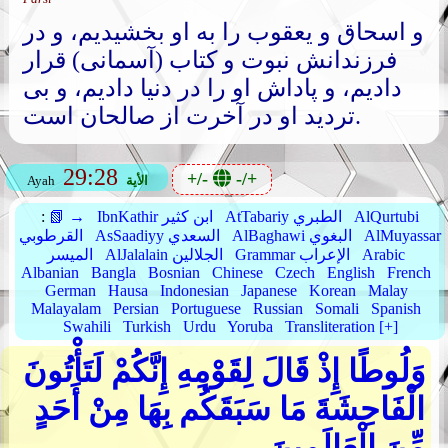
و اسحاق و یعقوب را به او بخشیدیم، و در
فرزندانش نبوت و کتاب (آسمانی) قرار
دادیم، و پاداش او را در دنیا دادیم، و بی
تردید او در آخرت از صالحان است.
29:28
+/-
-/+
الأية
Ayah
AlQurtubi
AtTabariy الطبري
IbnKathir ابن كثير
📗 →
:
AlMuyassar
AlBaghawi البغوي
AsSaadiyy السعدي
القرطوبي
Arabic
Grammar الإعراب
AlJalalain الجلالين
الميسر
Albanian
Bangla
Bosnian
Chinese
Czech
English
French
German
Hausa
Indonesian
Japanese
Korean
Malay
Malayalam
Persian
Portuguese
Russian
Somali
Spanish
Swahili
Turkish
Urdu
Yoruba
Transliteration [+]
وَلُوطًا إِذْ قَالَ لِقَوْمِهِ إِنَّكُمْ لَتَأْتُونَ
الْفَاحِشَةَ مَا سَبَقَكُم بِهَا مِنْ أَحَدٍ
مِّنَ الْعَالَمِينَ