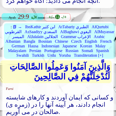
آنچه انجام می دادید؛ آگاه خواهم کرد.
29:9
+/-
-/+
الأية
Ayah
AlQurtubi
AtTabariy الطبري
IbnKathir ابن كثير
📗 →
:
AlMuyassar
AlBaghawi البغوي
AsSaadiyy السعدي
القرطوبي
Arabic
Grammar الإعراب
AlJalalain الجلالين
الميسر
Albanian
Bangla
Bosnian
Chinese
Czech
English
French
German
Hausa
Indonesian
Japanese
Korean
Malay
Malayalam
Persian
Portuguese
Russian
Somali
Spanish
Swahili
Turkish
Urdu
Yoruba
Transliteration [+]
وَالَّذِينَ آمَنُوا وَعَمِلُوا الصَّالِحَاتِ
لَنُدْخِلَنَّهُمْ فِي الصَّالِحِينَ
Farsi
و کسانی که ایمان آوردند و کارهای شایسته
انجام دادند، هر آیینه آنها را در (زمره ی)
صالحان در می آوریم.