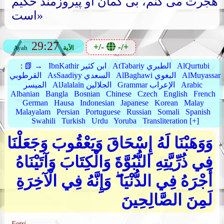
هجرت می کنم، بی گمان او پیروزمند حکیم
است»
29:27
+/-
-/+
الأية
Ayah
AlQurtubi
AtTabariy الطبري
IbnKathir ابن كثير
📗 →
:
AlMuyassar
AlBaghawi البغوي
AsSaadiyy السعدي
القرطوبي
Arabic
Grammar الإعراب
AlJalalain الجلالين
الميسر
Albanian
Bangla
Bosnian
Chinese
Czech
English
French
German
Hausa
Indonesian
Japanese
Korean
Malay
Malayalam
Persian
Portuguese
Russian
Somali
Spanish
Swahili
Turkish
Urdu
Yoruba
Transliteration [+]
وَوَهَبْنَا لَهُ إِسْحَاقَ وَيَعْقُوبَ وَجَعَلْنَا
فِي ذُرِّيَّتِهِ النُّبُوَّةَ وَالْكِتَابَ وَآتَيْنَاهُ
أَجْرَهُ فِي الدُّنْيَا ۖ وَإِنَّهُ فِي الْآخِرَةِ
لَمِنَ الصَّالِحِينَ
Farsi