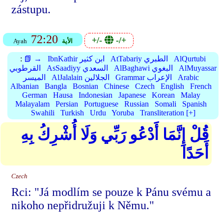
zástupu.
72:20
+/-
-/+
الأية
Ayah
AlQurtubi
AtTabariy الطبري
IbnKathir ابن كثير
📗 →
:
AlMuyassar
AlBaghawi البغوي
AsSaadiyy السعدي
القرطوبي
Arabic
Grammar الإعراب
AlJalalain الجلالين
الميسر
Albanian
Bangla
Bosnian
Chinese
Czech
English
French
German
Hausa
Indonesian
Japanese
Korean
Malay
Malayalam
Persian
Portuguese
Russian
Somali
Spanish
Swahili
Turkish
Urdu
Yoruba
Transliteration [+]
قُلْ إِنَّمَا أَدْعُو رَبِّي وَلَا أُشْرِكُ بِهِ
أَحَدًا
Czech
Rci: "Já modlím se pouze k Pánu svému a
nikoho nepřidružuji k Němu."