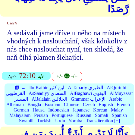
رَّصَدًا
Czech
A sedávali jsme dříve u něho na místech
vhodných k naslouchání, však kdokoliv z
nás chce naslouchat nyní, ten shledá, že
naň číhá plamen šlehající.
72:10
+/-
-/+
الأية
Ayah
AlQurtubi
AtTabariy الطبري
IbnKathir ابن كثير
📗 →
:
AlMuyassar
AlBaghawi البغوي
AsSaadiyy السعدي
القرطوبي
Arabic
Grammar الإعراب
AlJalalain الجلالين
الميسر
Albanian
Bangla
Bosnian
Chinese
Czech
English
French
German
Hausa
Indonesian
Japanese
Korean
Malay
Malayalam
Persian
Portuguese
Russian
Somali
Spanish
Swahili
Turkish
Urdu
Yoruba
Transliteration [+]
وَأَنَّا لَا نَدْرِي أَشَرٌّ أُرِيدَ بِمَن فِي