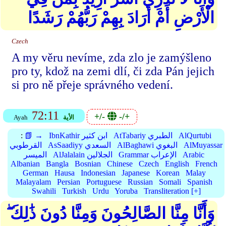
الْأَرْضِ أَمْ أَرَادَ بِهِمْ رَبُّهُمْ رَشَدًا
Czech
A my věru nevíme, zda zlo je zamýšleno
pro ty, kdož na zemi dlí, či zda Pán jejich
si pro ně přeje správného vedení.
72:11
+/-
-/+
الأية
Ayah
AlQurtubi
AtTabariy الطبري
IbnKathir ابن كثير
📗 →
:
AlMuyassar
AlBaghawi البغوي
AsSaadiyy السعدي
القرطوبي
Arabic
Grammar الإعراب
AlJalalain الجلالين
الميسر
Albanian
Bangla
Bosnian
Chinese
Czech
English
French
German
Hausa
Indonesian
Japanese
Korean
Malay
Malayalam
Persian
Portuguese
Russian
Somali
Spanish
Swahili
Turkish
Urdu
Yoruba
Transliteration [+]
وَأَنَّا مِنَّا الصَّالِحُونَ وَمِنَّا دُونَ ذَٰلِكَ ۖ