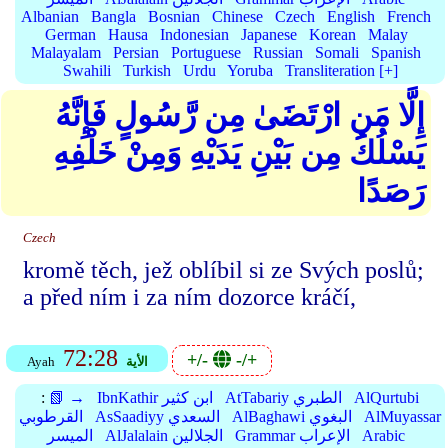
Albanian
Bangla
Bosnian
Chinese
Czech
English
French
German
Hausa
Indonesian
Japanese
Korean
Malay
Malayalam
Persian
Portuguese
Russian
Somali
Spanish
Swahili
Turkish
Urdu
Yoruba
Transliteration [+]
إِلَّا مَنِ ارْتَضَىٰ مِن رَّسُولٍ فَإِنَّهُ
يَسْلُكُ مِن بَيْنِ يَدَيْهِ وَمِنْ خَلْفِهِ
رَصَدًا
Czech
kromě těch, jež oblíbil si ze Svých poslů;
a před ním i za ním dozorce kráčí,
72:28
+/-
-/+
الأية
Ayah
AlQurtubi
AtTabariy الطبري
IbnKathir ابن كثير
📗 →
:
AlMuyassar
AlBaghawi البغوي
AsSaadiyy السعدي
القرطوبي
Arabic
Grammar الإعراب
AlJalalain الجلالين
الميسر