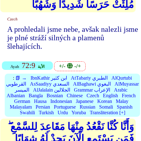
مُلِئَتْ حَرَسًا شَدِيدًا وَشُهُبًا
Czech
A prohledali jsme nebe, avšak nalezli jsme
je plné stráží silných a plamenů
šlehajících.
72:9
+/-
-/+
الأية
Ayah
AlQurtubi
AtTabariy الطبري
IbnKathir ابن كثير
📗 →
:
AlMuyassar
AlBaghawi البغوي
AsSaadiyy السعدي
القرطوبي
Arabic
Grammar الإعراب
AlJalalain الجلالين
الميسر
Albanian
Bangla
Bosnian
Chinese
Czech
English
French
German
Hausa
Indonesian
Japanese
Korean
Malay
Malayalam
Persian
Portuguese
Russian
Somali
Spanish
Swahili
Turkish
Urdu
Yoruba
Transliteration [+]
وَأَنَّا كُنَّا نَقْعُدُ مِنْهَا مَقَاعِدَ لِلسَّمْعِ ۖ
فَمَن يَسْتَمِعِ الْآنَ يَجِدْ لَهُ شِهَابًا