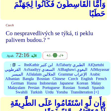
وَأَمَّا الْقَاسِطُونَ فَكَانُوا لِجَهَنَّمَ
حَطَبًا
Czech
Co nespravedlivých se týká, ti peklu
palivem budou.? "
72:16
+/-
-/+
الأية
Ayah
AlQurtubi
AtTabariy الطبري
IbnKathir ابن كثير
📗 →
:
AlMuyassar
AlBaghawi البغوي
AsSaadiyy السعدي
القرطوبي
Arabic
Grammar الإعراب
AlJalalain الجلالين
الميسر
Albanian
Bangla
Bosnian
Chinese
Czech
English
French
German
Hausa
Indonesian
Japanese
Korean
Malay
Malayalam
Persian
Portuguese
Russian
Somali
Spanish
Swahili
Turkish
Urdu
Yoruba
Transliteration [+]
وَأَن لَّوِ اسْتَقَامُوا عَلَى الطَّرِيقَةِ