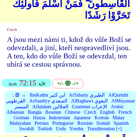
الْقَاسِطُونَ ۖ فَمَنْ أَسْلَمَ فَأُولَٰئِكَ
تَحَرَّوْا رَشَدًا
Czech
A jsou mezi námi ti, kdož do vůle Boží se
odevzdali, a jiní, kteří nespravedliví jsou.
A ten, kdo do vůle Boží se odevzdal, ten
ubírá se cestou správnou.
72:15
+/-
-/+
الأية
Ayah
AlQurtubi
AtTabariy الطبري
IbnKathir ابن كثير
📗 →
:
AlMuyassar
AlBaghawi البغوي
AsSaadiyy السعدي
القرطوبي
Arabic
Grammar الإعراب
AlJalalain الجلالين
الميسر
Albanian
Bangla
Bosnian
Chinese
Czech
English
French
German
Hausa
Indonesian
Japanese
Korean
Malay
Malayalam
Persian
Portuguese
Russian
Somali
Spanish
Swahili
Turkish
Urdu
Yoruba
Transliteration [+]