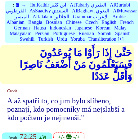
AlQurtubi
AtTabariy الطبري
IbnKathir ابن كثير
📗 →
:
AlMuyassar
AlBaghawi البغوي
AsSaadiyy السعدي
القرطوبي
Arabic
Grammar الإعراب
AlJalalain الجلالين
الميسر
Albanian
Bangla
Bosnian
Chinese
Czech
English
French
German
Hausa
Indonesian
Japanese
Korean
Malay
Malayalam
Persian
Portuguese
Russian
Somali
Spanish
Swahili
Turkish
Urdu
Yoruba
Transliteration [+]
حَتَّىٰ إِذَا رَأَوْا مَا يُوعَدُونَ
فَسَيَعْلَمُونَ مَنْ أَضْعَفُ نَاصِرًا
وَأَقَلُّ عَدَدًا
Czech
A až spatří to, co jim bylo slíbeno,
poznají, kdo pomocníky má nejslabší a
kdo počtem je nejmenší."
72:25
+/-
-/+
الأية
Ayah