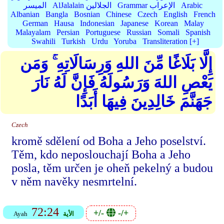
Arabic
Grammar الإعراب
AlJalalain الجلالين
الميسر
Albanian
Bangla
Bosnian
Chinese
Czech
English
French
German
Hausa
Indonesian
Japanese
Korean
Malay
Malayalam
Persian
Portuguese
Russian
Somali
Spanish
Swahili
Turkish
Urdu
Yoruba
Transliteration [+]
إِلَّا بَلَاغًا مِّنَ اللهِ وَرِسَالَاتِهِ ۚ وَمَن
يَعْصِ اللهَ وَرَسُولَهُ فَإِنَّ لَهُ نَارَ
جَهَنَّمَ خَالِدِينَ فِيهَا أَبَدًا
Czech
kromě sdělení od Boha a Jeho poselství.
Těm, kdo neposlouchají Boha a Jeho
posla, těm určen je oheň pekelný a budou
v něm navěky nesmrtelní.
72:24
+/-
-/+
الأية
Ayah