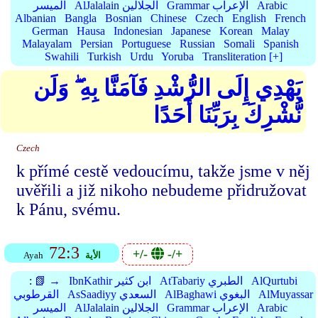
Arabic
Grammar الإعراب
AlJalalain الجلالين
الميسر
Albanian
Bangla
Bosnian
Chinese
Czech
English
French
German
Hausa
Indonesian
Japanese
Korean
Malay
Malayalam
Persian
Portuguese
Russian
Somali
Spanish
Swahili
Turkish
Urdu
Yoruba
Transliteration [+]
يَهْدِي إِلَى الرُّشْدِ فَآمَنَّا بِهِ ۖ وَلَن
نُّشْرِكَ بِرَبِّنَا أَحَدًا
Czech
k přímé cestě vedoucímu, takže jsme v něj
uvěřili a již nikoho nebudeme přidružovat
k Pánu, svému.
72:3
+/-
-/+
الأية
Ayah
AlQurtubi
AtTabariy الطبري
IbnKathir ابن كثير
📗 →
:
AlMuyassar
AlBaghawi البغوي
AsSaadiyy السعدي
القرطوبي
Arabic
Grammar الإعراب
AlJalalain الجلالين
الميسر