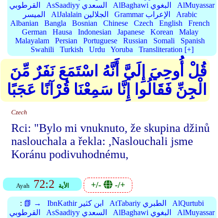
AlMuyassar
AlBaghawi البغوي
AsSaadiyy السعدي
القرطوبي
Arabic
Grammar الإعراب
AlJalalain الجلالين
الميسر
Albanian
Bangla
Bosnian
Chinese
Czech
English
French
German
Hausa
Indonesian
Japanese
Korean
Malay
Malayalam
Persian
Portuguese
Russian
Somali
Spanish
Swahili
Turkish
Urdu
Yoruba
Transliteration [+]
قُلْ أُوحِيَ إِلَيَّ أَنَّهُ اسْتَمَعَ نَفَرٌ مِّنَ
الْجِنِّ فَقَالُوا إِنَّا سَمِعْنَا قُرْآنًا عَجَبًا
Czech
Rci: "Bylo mi vnuknuto, že skupina džinů
naslouchala a řekla: ,Naslouchali jsme
Koránu podivuhodnému,
72:2
+/-
-/+
الأية
Ayah
AlQurtubi
AtTabariy الطبري
IbnKathir ابن كثير
📗 →
:
AlMuyassar
AlBaghawi البغوي
AsSaadiyy السعدي
القرطوبي