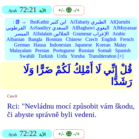
72:21
+/-
-/+
الأية
Ayah
AlQurtubi
AtTabariy الطبري
IbnKathir ابن كثير
📗 →
:
AlMuyassar
AlBaghawi البغوي
AsSaadiyy السعدي
القرطوبي
Arabic
Grammar الإعراب
AlJalalain الجلالين
الميسر
Albanian
Bangla
Bosnian
Chinese
Czech
English
French
German
Hausa
Indonesian
Japanese
Korean
Malay
Malayalam
Persian
Portuguese
Russian
Somali
Spanish
Swahili
Turkish
Urdu
Yoruba
Transliteration [+]
قُلْ إِنِّي لَا أَمْلِكُ لَكُمْ ضَرًّا وَلَا
رَشَدًا
Czech
Rci: "Nevládnu mocí způsobit vám škodu,
či abyste správně byli vedeni.
72:22
+/-
-/+
الأية
Ayah