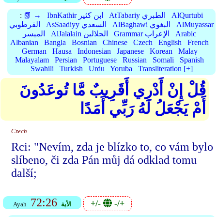
AlQurtubi
AtTabariy الطبري
IbnKathir ابن كثير
📗 →
:
AlMuyassar
AlBaghawi البغوي
AsSaadiyy السعدي
القرطوبي
Arabic
Grammar الإعراب
AlJalalain الجلالين
الميسر
Albanian
Bangla
Bosnian
Chinese
Czech
English
French
German
Hausa
Indonesian
Japanese
Korean
Malay
Malayalam
Persian
Portuguese
Russian
Somali
Spanish
Swahili
Turkish
Urdu
Yoruba
Transliteration [+]
قُلْ إِنْ أَدْرِي أَقَرِيبٌ مَّا تُوعَدُونَ
أَمْ يَجْعَلُ لَهُ رَبِّي أَمَدًا
Czech
Rci: "Nevím, zda je blízko to, co vám bylo
slíbeno, či zda Pán můj dá odklad tomu
další;
72:26
+/-
-/+
الأية
Ayah