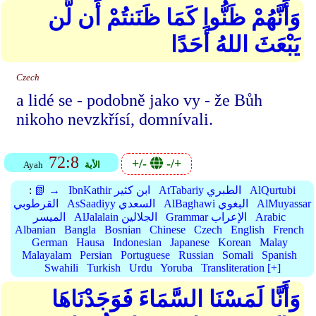
وَأَنَّهُمْ ظَنُّوا كَمَا ظَنَنتُمْ أَن لَّن
يَبْعَثَ اللهُ أَحَدًا
Czech
a lidé se - podobně jako vy - že Bůh
nikoho nevzkřísí, domnívali.
72:8
+/-
-/+
الأية
Ayah
AlQurtubi
AtTabariy الطبري
IbnKathir ابن كثير
📗 →
:
AlMuyassar
AlBaghawi البغوي
AsSaadiyy السعدي
القرطوبي
Arabic
Grammar الإعراب
AlJalalain الجلالين
الميسر
Albanian
Bangla
Bosnian
Chinese
Czech
English
French
German
Hausa
Indonesian
Japanese
Korean
Malay
Malayalam
Persian
Portuguese
Russian
Somali
Spanish
Swahili
Turkish
Urdu
Yoruba
Transliteration [+]
وَأَنَّا لَمَسْنَا السَّمَاءَ فَوَجَدْنَاهَا