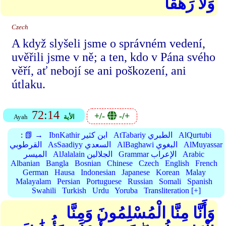
وَلَا رَهَقًا
Czech
A když slyšeli jsme o správném vedení,
uvěřili jsme v ně; a ten, kdo v Pána svého
věří, ať nebojí se ani poškození, ani
útlaku.
72:14
+/-
-/+
الأية
Ayah
AlQurtubi
AtTabariy الطبري
IbnKathir ابن كثير
📗 →
:
AlMuyassar
AlBaghawi البغوي
AsSaadiyy السعدي
القرطوبي
Arabic
Grammar الإعراب
AlJalalain الجلالين
الميسر
Albanian
Bangla
Bosnian
Chinese
Czech
English
French
German
Hausa
Indonesian
Japanese
Korean
Malay
Malayalam
Persian
Portuguese
Russian
Somali
Spanish
Swahili
Turkish
Urdu
Yoruba
Transliteration [+]
وَأَنَّا مِنَّا الْمُسْلِمُونَ وَمِنَّا