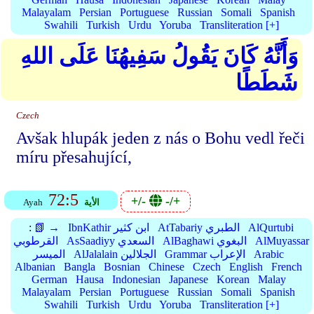
Malayalam
Persian
Portuguese
Russian
Somali
Spanish
Swahili
Turkish
Urdu
Yoruba
Transliteration [+]
وَأَنَّهُ كَانَ يَقُولُ سَفِيهُنَا عَلَى اللهِ
شَطَطًا
Czech
Avšak hlupák jeden z nás o Bohu vedl řeči
míru přesahující,
72:5
+/-
-/+
الأية
Ayah
AlQurtubi
AtTabariy الطبري
IbnKathir ابن كثير
📗 →
:
AlMuyassar
AlBaghawi البغوي
AsSaadiyy السعدي
القرطوبي
Arabic
Grammar الإعراب
AlJalalain الجلالين
الميسر
Albanian
Bangla
Bosnian
Chinese
Czech
English
French
German
Hausa
Indonesian
Japanese
Korean
Malay
Malayalam
Persian
Portuguese
Russian
Somali
Spanish
Swahili
Turkish
Urdu
Yoruba
Transliteration [+]