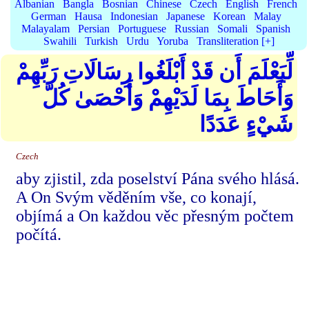
Albanian
Bangla
Bosnian
Chinese
Czech
English
French
German
Hausa
Indonesian
Japanese
Korean
Malay
Malayalam
Persian
Portuguese
Russian
Somali
Spanish
Swahili
Turkish
Urdu
Yoruba
Transliteration [+]
لِّيَعْلَمَ أَن قَدْ أَبْلَغُوا رِسَالَاتِ رَبِّهِمْ
وَأَحَاطَ بِمَا لَدَيْهِمْ وَأَحْصَىٰ كُلَّ
شَيْءٍ عَدَدًا
Czech
aby zjistil, zda poselství Pána svého hlásá.
A On Svým věděním vše, co konají,
objímá a On každou věc přesným počtem
počítá.