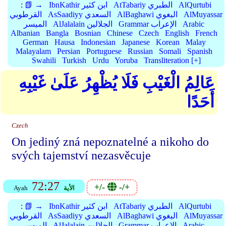
AlQurtubi
AtTabariy الطبري
IbnKathir ابن كثير
📗 →
:
AlMuyassar
AlBaghawi البغوي
AsSaadiyy السعدي
القرطوبي
Arabic
Grammar الإعراب
AlJalalain الجلالين
الميسر
Albanian
Bangla
Bosnian
Chinese
Czech
English
French
German
Hausa
Indonesian
Japanese
Korean
Malay
Malayalam
Persian
Portuguese
Russian
Somali
Spanish
Swahili
Turkish
Urdu
Yoruba
Transliteration [+]
عَالِمُ الْغَيْبِ فَلَا يُظْهِرُ عَلَىٰ غَيْبِهِ
أَحَدًا
Czech
On jediný zná nepoznatelné a nikoho do
svých tajemství nezasvěcuje
72:27
+/-
-/+
الأية
Ayah
AlQurtubi
AtTabariy الطبري
IbnKathir ابن كثير
📗 →
:
AlMuyassar
AlBaghawi البغوي
AsSaadiyy السعدي
القرطوبي
Arabic
Grammar الإعراب
AlJalalain الجلالين
الميسر