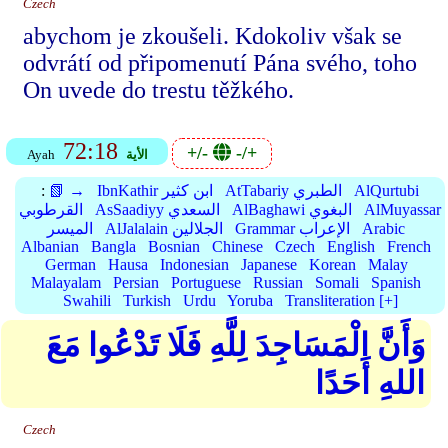
Czech
abychom je zkoušeli. Kdokoliv však se
odvrátí od připomenutí Pána svého, toho
On uvede do trestu těžkého.
72:18
+/-
-/+
الأية
Ayah
AlQurtubi
AtTabariy الطبري
IbnKathir ابن كثير
📗 →
:
AlMuyassar
AlBaghawi البغوي
AsSaadiyy السعدي
القرطوبي
Arabic
Grammar الإعراب
AlJalalain الجلالين
الميسر
Albanian
Bangla
Bosnian
Chinese
Czech
English
French
German
Hausa
Indonesian
Japanese
Korean
Malay
Malayalam
Persian
Portuguese
Russian
Somali
Spanish
Swahili
Turkish
Urdu
Yoruba
Transliteration [+]
وَأَنَّ الْمَسَاجِدَ لِلَّهِ فَلَا تَدْعُوا مَعَ
اللهِ أَحَدًا
Czech