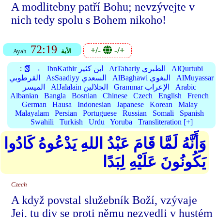
A modlitebny patří Bohu; nevzývejte v
nich tedy spolu s Bohem nikoho!
72:19
+/-
-/+
الأية
Ayah
AlQurtubi
AtTabariy الطبري
IbnKathir ابن كثير
📗 →
:
AlMuyassar
AlBaghawi البغوي
AsSaadiyy السعدي
القرطوبي
Arabic
Grammar الإعراب
AlJalalain الجلالين
الميسر
Albanian
Bangla
Bosnian
Chinese
Czech
English
French
German
Hausa
Indonesian
Japanese
Korean
Malay
Malayalam
Persian
Portuguese
Russian
Somali
Spanish
Swahili
Turkish
Urdu
Yoruba
Transliteration [+]
وَأَنَّهُ لَمَّا قَامَ عَبْدُ اللهِ يَدْعُوهُ كَادُوا
يَكُونُونَ عَلَيْهِ لِبَدًا
Czech
A když povstal služebník Boží, vzývaje
Jej, tu div se proti němu nezvedli v hustém