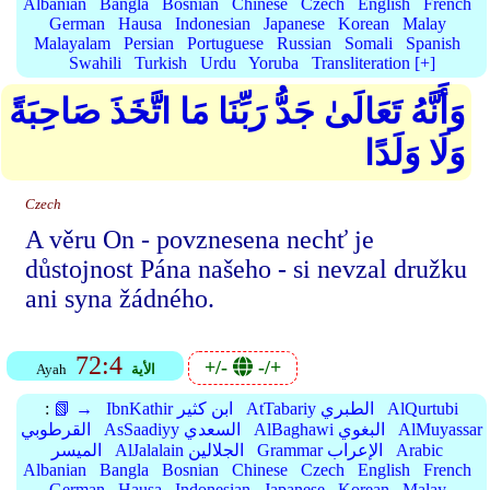
Albanian
Bangla
Bosnian
Chinese
Czech
English
French
German
Hausa
Indonesian
Japanese
Korean
Malay
Malayalam
Persian
Portuguese
Russian
Somali
Spanish
Swahili
Turkish
Urdu
Yoruba
Transliteration [+]
وَأَنَّهُ تَعَالَىٰ جَدُّ رَبِّنَا مَا اتَّخَذَ صَاحِبَةً
وَلَا وَلَدًا
Czech
A věru On - povznesena nechť je
důstojnost Pána našeho - si nevzal družku
ani syna žádného.
72:4
+/-
-/+
الأية
Ayah
AlQurtubi
AtTabariy الطبري
IbnKathir ابن كثير
📗 →
:
AlMuyassar
AlBaghawi البغوي
AsSaadiyy السعدي
القرطوبي
Arabic
Grammar الإعراب
AlJalalain الجلالين
الميسر
Albanian
Bangla
Bosnian
Chinese
Czech
English
French
German
Hausa
Indonesian
Japanese
Korean
Malay