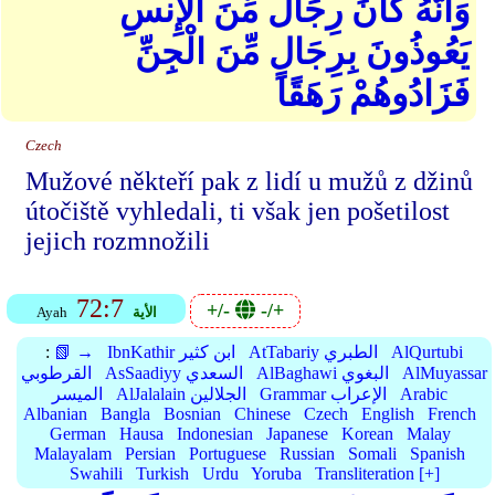
وَأَنَّهُ كَانَ رِجَالٌ مِّنَ الْإِنسِ
يَعُوذُونَ بِرِجَالٍ مِّنَ الْجِنِّ
فَزَادُوهُمْ رَهَقًا
Czech
Mužové někteří pak z lidí u mužů z džinů
útočiště vyhledali, ti však jen pošetilost
jejich rozmnožili
72:7
+/-
-/+
الأية
Ayah
AlQurtubi
AtTabariy الطبري
IbnKathir ابن كثير
📗 →
:
AlMuyassar
AlBaghawi البغوي
AsSaadiyy السعدي
القرطوبي
Arabic
Grammar الإعراب
AlJalalain الجلالين
الميسر
Albanian
Bangla
Bosnian
Chinese
Czech
English
French
German
Hausa
Indonesian
Japanese
Korean
Malay
Malayalam
Persian
Portuguese
Russian
Somali
Spanish
Swahili
Turkish
Urdu
Yoruba
Transliteration [+]