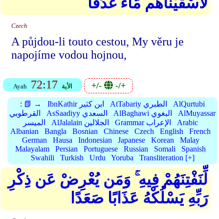
لَأَسْقَيْنَاهُم مَّاءً غَدَقًا
Czech
A půjdou-li touto cestou, My věru je
napojíme vodou hojnou,
72:17
+/-
-/+
الأية
Ayah
AlQurtubi
AtTabariy الطبري
IbnKathir ابن كثير
📗 →
:
AlMuyassar
AlBaghawi البغوي
AsSaadiyy السعدي
القرطوبي
Arabic
Grammar الإعراب
AlJalalain الجلالين
الميسر
Albanian
Bangla
Bosnian
Chinese
Czech
English
French
German
Hausa
Indonesian
Japanese
Korean
Malay
Malayalam
Persian
Portuguese
Russian
Somali
Spanish
Swahili
Turkish
Urdu
Yoruba
Transliteration [+]
لِّنَفْتِنَهُمْ فِيهِ ۚ وَمَن يُعْرِضْ عَن ذِكْرِ
رَبِّهِ يَسْلُكْهُ عَذَابًا صَعَدًا