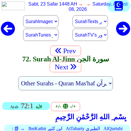
Sabt, 23 Safar 1448 AH
→ ←
Saturday, August
08, 2026
Prev
72. Surah Al-Jinn سورة الجن
Next
72:1
+/-
-/+
الأية
Ayah
بِسْم ِ اللهِ الرَّحْمَٰنِ الرَّحِيمِ
AlQurtubi
AtTabariy الطبري
IbnKathir ابن كثير
📗 →
: