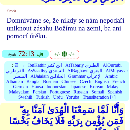
Czech
Domníváme se, že nikdy se nám nepodaří
uniknout zásahu Božímu na zemi, ba ani
pomocí útěku.
72:13
+/-
-/+
الأية
Ayah
AlQurtubi
AtTabariy الطبري
IbnKathir ابن كثير
📗 →
:
AlMuyassar
AlBaghawi البغوي
AsSaadiyy السعدي
القرطوبي
Arabic
Grammar الإعراب
AlJalalain الجلالين
الميسر
Albanian
Bangla
Bosnian
Chinese
Czech
English
French
German
Hausa
Indonesian
Japanese
Korean
Malay
Malayalam
Persian
Portuguese
Russian
Somali
Spanish
Swahili
Turkish
Urdu
Yoruba
Transliteration [+]
وَأَنَّا لَمَّا سَمِعْنَا الْهُدَىٰ آمَنَّا بِهِ ۖ
فَمَن يُؤْمِن بِرَبِّهِ فَلَا يَخَافُ بَخْسًا