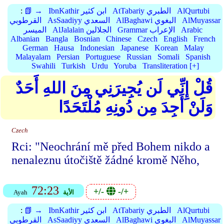
AlQurtubi
AtTabariy الطبري
IbnKathir ابن كثير
📗 →
:
AlMuyassar
AlBaghawi البغوي
AsSaadiyy السعدي
القرطوبي
Arabic
Grammar الإعراب
AlJalalain الجلالين
الميسر
Albanian
Bangla
Bosnian
Chinese
Czech
English
French
German
Hausa
Indonesian
Japanese
Korean
Malay
Malayalam
Persian
Portuguese
Russian
Somali
Spanish
Swahili
Turkish
Urdu
Yoruba
Transliteration [+]
قُلْ إِنِّي لَن يُجِيرَنِي مِنَ اللهِ أَحَدٌ
وَلَنْ أَجِدَ مِن دُونِهِ مُلْتَحَدًا
Czech
Rci: "Neochrání mě před Bohem nikdo a
nenaleznu útočiště žádné kromě Něho,
72:23
+/-
-/+
الأية
Ayah
AlQurtubi
AtTabariy الطبري
IbnKathir ابن كثير
📗 →
:
AlMuyassar
AlBaghawi البغوي
AsSaadiyy السعدي
القرطوبي