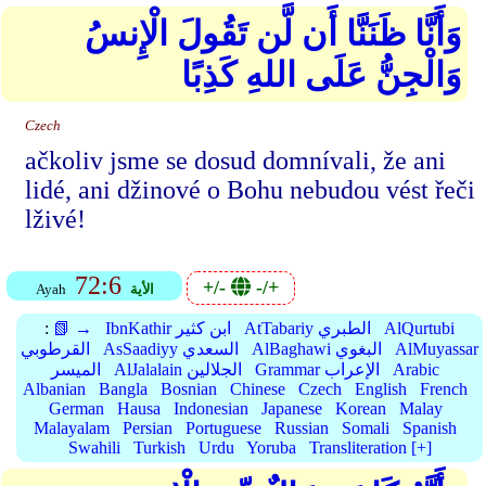
وَأَنَّا ظَنَنَّا أَن لَّن تَقُولَ الْإِنسُ
وَالْجِنُّ عَلَى اللهِ كَذِبًا
Czech
ačkoliv jsme se dosud domnívali, že ani
lidé, ani džinové o Bohu nebudou vést řeči
lživé!
72:6
+/-
-/+
الأية
Ayah
AlQurtubi
AtTabariy الطبري
IbnKathir ابن كثير
📗 →
:
AlMuyassar
AlBaghawi البغوي
AsSaadiyy السعدي
القرطوبي
Arabic
Grammar الإعراب
AlJalalain الجلالين
الميسر
Albanian
Bangla
Bosnian
Chinese
Czech
English
French
German
Hausa
Indonesian
Japanese
Korean
Malay
Malayalam
Persian
Portuguese
Russian
Somali
Spanish
Swahili
Turkish
Urdu
Yoruba
Transliteration [+]