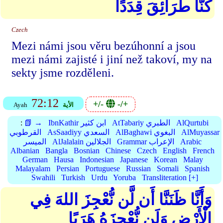
كُنَّا طَرَائِقَ قِدَدًا
Czech
Mezi námi jsou věru bezúhonní a jsou
mezi námi zajisté i jiní než takoví, my na
sekty jsme rozděleni.
72:12
+/-
-/+
الأية
Ayah
AlQurtubi
AtTabariy الطبري
IbnKathir ابن كثير
📗 →
:
AlMuyassar
AlBaghawi البغوي
AsSaadiyy السعدي
القرطوبي
Arabic
Grammar الإعراب
AlJalalain الجلالين
الميسر
Albanian
Bangla
Bosnian
Chinese
Czech
English
French
German
Hausa
Indonesian
Japanese
Korean
Malay
Malayalam
Persian
Portuguese
Russian
Somali
Spanish
Swahili
Turkish
Urdu
Yoruba
Transliteration [+]
وَأَنَّا ظَنَنَّا أَن لَّن نُّعْجِزَ اللهَ فِي
الْأَرْضِ وَلَن نُّعْجِزَهُ هَرَبًا