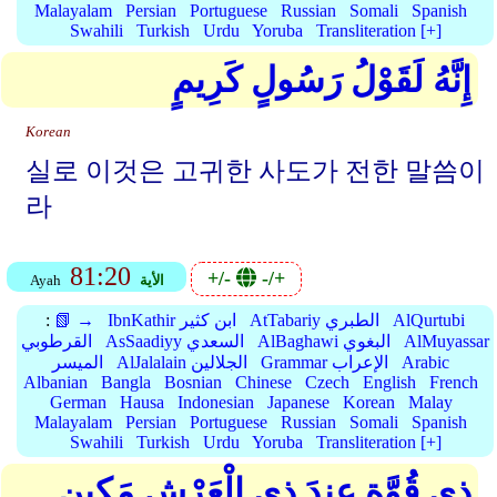
Malayalam
Persian
Portuguese
Russian
Somali
Spanish
Swahili
Turkish
Urdu
Yoruba
Transliteration [+]
إِنَّهُ لَقَوْلُ رَسُولٍ كَرِيمٍ
Korean
실로 이것은 고귀한 사도가 전한 말씀이
라
81:20
+/-
-/+
الأية
Ayah
AlQurtubi
AtTabariy الطبري
IbnKathir ابن كثير
📗 →
:
AlMuyassar
AlBaghawi البغوي
AsSaadiyy السعدي
القرطوبي
Arabic
Grammar الإعراب
AlJalalain الجلالين
الميسر
Albanian
Bangla
Bosnian
Chinese
Czech
English
French
German
Hausa
Indonesian
Japanese
Korean
Malay
Malayalam
Persian
Portuguese
Russian
Somali
Spanish
Swahili
Turkish
Urdu
Yoruba
Transliteration [+]
ذِي قُوَّةٍ عِندَ ذِي الْعَرْشِ مَكِينٍ