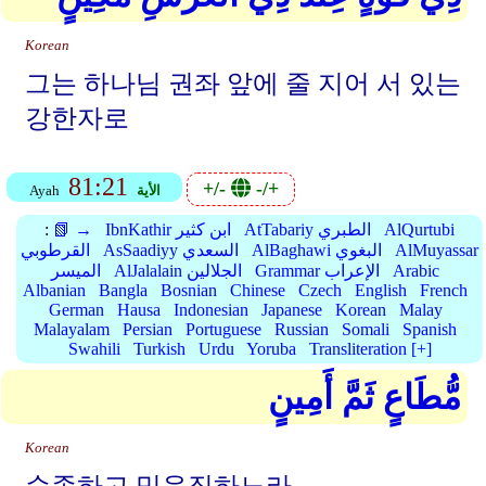
Korean
그는 하나님 권좌 앞에 줄 지어 서 있는
강한자로
81:21
+/-
-/+
الأية
Ayah
AlQurtubi
AtTabariy الطبري
IbnKathir ابن كثير
📗 →
:
AlMuyassar
AlBaghawi البغوي
AsSaadiyy السعدي
القرطوبي
Arabic
Grammar الإعراب
AlJalalain الجلالين
الميسر
Albanian
Bangla
Bosnian
Chinese
Czech
English
French
German
Hausa
Indonesian
Japanese
Korean
Malay
Malayalam
Persian
Portuguese
Russian
Somali
Spanish
Swahili
Turkish
Urdu
Yoruba
Transliteration [+]
مُّطَاعٍ ثَمَّ أَمِينٍ
Korean