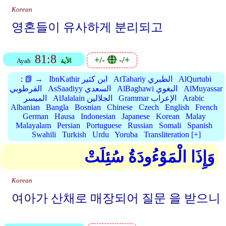
Korean
영혼들이 유사하게 분리되고
81:8
+/-
-/+
الأية
Ayah
AlQurtubi
AtTabariy الطبري
IbnKathir ابن كثير
📗 →
:
AlMuyassar
AlBaghawi البغوي
AsSaadiyy السعدي
القرطوبي
Arabic
Grammar الإعراب
AlJalalain الجلالين
الميسر
Albanian
Bangla
Bosnian
Chinese
Czech
English
French
German
Hausa
Indonesian
Japanese
Korean
Malay
Malayalam
Persian
Portuguese
Russian
Somali
Spanish
Swahili
Turkish
Urdu
Yoruba
Transliteration [+]
وَإِذَا الْمَوْءُودَةُ سُئِلَتْ
Korean
여아가 산채로 매장되어 질문 을 받으니