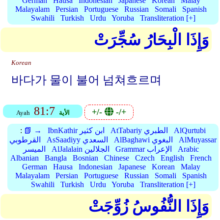
German
Hausa
Indonesian
Japanese
Korean
Malay
Malayalam
Persian
Portuguese
Russian
Somali
Spanish
Swahili
Turkish
Urdu
Yoruba
Transliteration [+]
وَإِذَا الْبِحَارُ سُجِّرَتْ
Korean
바다가 물이 불어 넘쳐흐르며
81:7
+/-
-/+
الأية
Ayah
AlQurtubi
AtTabariy الطبري
IbnKathir ابن كثير
📗 →
:
AlMuyassar
AlBaghawi البغوي
AsSaadiyy السعدي
القرطوبي
Arabic
Grammar الإعراب
AlJalalain الجلالين
الميسر
Albanian
Bangla
Bosnian
Chinese
Czech
English
French
German
Hausa
Indonesian
Japanese
Korean
Malay
Malayalam
Persian
Portuguese
Russian
Somali
Spanish
Swahili
Turkish
Urdu
Yoruba
Transliteration [+]
وَإِذَا النُّفُوسُ زُوِّجَتْ