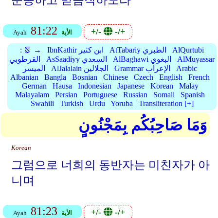
순종하고 믿음직하노라
81:22
+/-
-/+
الأية
Ayah
AlQurtubi
AtTabariy الطبري
IbnKathir ابن كثير
📗 →
:
AlMuyassar
AlBaghawi البغوي
AsSaadiyy السعدي
القرطوبي
Arabic
Grammar الإعراب
AlJalalain الجلالين
الميسر
Albanian
Bangla
Bosnian
Chinese
Czech
English
French
German
Hausa
Indonesian
Japanese
Korean
Malay
Malayalam
Persian
Portuguese
Russian
Somali
Spanish
Swahili
Turkish
Urdu
Yoruba
Transliteration [+]
وَمَا صَاحِبُكُم بِمَجْنُونٍ
Korean
그럼으로 너희의 동반자는 미친자가 아
니며
81:23
+/-
-/+
الأية
Ayah