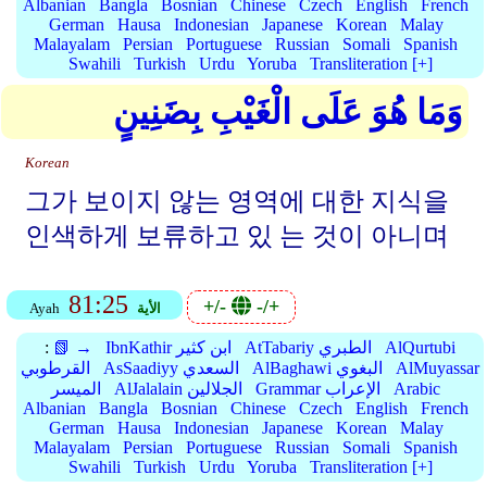
Albanian
Bangla
Bosnian
Chinese
Czech
English
French
German
Hausa
Indonesian
Japanese
Korean
Malay
Malayalam
Persian
Portuguese
Russian
Somali
Spanish
Swahili
Turkish
Urdu
Yoruba
Transliteration [+]
وَمَا هُوَ عَلَى الْغَيْبِ بِضَنِينٍ
Korean
그가 보이지 않는 영역에 대한 지식을
인색하게 보류하고 있 는 것이 아니며
81:25
+/-
-/+
الأية
Ayah
AlQurtubi
AtTabariy الطبري
IbnKathir ابن كثير
📗 →
:
AlMuyassar
AlBaghawi البغوي
AsSaadiyy السعدي
القرطوبي
Arabic
Grammar الإعراب
AlJalalain الجلالين
الميسر
Albanian
Bangla
Bosnian
Chinese
Czech
English
French
German
Hausa
Indonesian
Japanese
Korean
Malay
Malayalam
Persian
Portuguese
Russian
Somali
Spanish
Swahili
Turkish
Urdu
Yoruba
Transliteration [+]