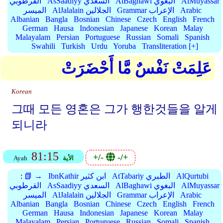
AlMuyassar
AlBaghawi البغوي
AsSaadiyy السعدي
القرطوبي
Arabic
Grammar الإعراب
AlJalalain الجلالين
الميسر
Albanian
Bangla
Bosnian
Chinese
Czech
English
French
German
Hausa
Indonesian
Japanese
Korean
Malay
Malayalam
Persian
Portuguese
Russian
Somali
Spanish
Swahili
Turkish
Urdu
Yoruba
Transliteration [+]
عَلِمَتْ نَفْسٌ مَّا أَحْضَرَتْ
Korean
그때 모든 영혼은 그가 행한것들을 알게
되니라
81:15
+/-
-/+
الأية
Ayah
AlQurtubi
AtTabariy الطبري
IbnKathir ابن كثير
📗 →
:
AlMuyassar
AlBaghawi البغوي
AsSaadiyy السعدي
القرطوبي
Arabic
Grammar الإعراب
AlJalalain الجلالين
الميسر
Albanian
Bangla
Bosnian
Chinese
Czech
English
French
German
Hausa
Indonesian
Japanese
Korean
Malay
Malayalam
Persian
Portuguese
Russian
Somali
Spanish