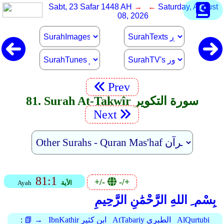
Sabt, 23 Safar 1448 AH
→ ←
Saturday, August
08, 2026
Prev
81. Surah At-Takwîr سورة التكوير
Next
81:1
+/-
-/+
الأية
Ayah
بِسْم ِ اللهِ الرَّحْمَٰنِ الرَّحِيمِ
AlQurtubi
AtTabariy الطبري
IbnKathir ابن كثير
📗 →
: