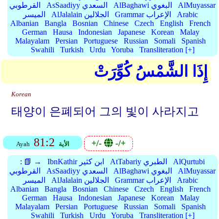
AlMuyassar
AlBaghawi البغوي
AsSaadiyy السعدي
القرطوبي
Arabic
Grammar الإعراب
AlJalalain الجلالين
الميسر
Albanian
Bangla
Bosnian
Chinese
Czech
English
French
German
Hausa
Indonesian
Japanese
Korean
Malay
Malayalam
Persian
Portuguese
Russian
Somali
Spanish
Swahili
Turkish
Urdu
Yoruba
Transliteration [+]
إِذَا الشَّمْسُ كُوِّرَتْ
Korean
태양이 은폐되어 그의 빛이 사라지고
81:2
+/-
-/+
الأية
Ayah
AlQurtubi
AtTabariy الطبري
IbnKathir ابن كثير
📗 →
:
AlMuyassar
AlBaghawi البغوي
AsSaadiyy السعدي
القرطوبي
Arabic
Grammar الإعراب
AlJalalain الجلالين
الميسر
Albanian
Bangla
Bosnian
Chinese
Czech
English
French
German
Hausa
Indonesian
Japanese
Korean
Malay
Malayalam
Persian
Portuguese
Russian
Somali
Spanish
Swahili
Turkish
Urdu
Yoruba
Transliteration [+]