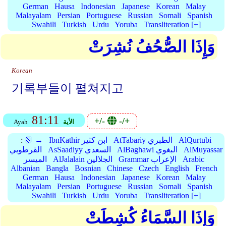
German
Hausa
Indonesian
Japanese
Korean
Malay
Malayalam
Persian
Portuguese
Russian
Somali
Spanish
Swahili
Turkish
Urdu
Yoruba
Transliteration [+]
وَإِذَا الصُّحُفُ نُشِرَتْ
Korean
기록부들이 펼쳐지고
81:11
+/-
-/+
الأية
Ayah
AlQurtubi
AtTabariy الطبري
IbnKathir ابن كثير
📗 →
:
AlMuyassar
AlBaghawi البغوي
AsSaadiyy السعدي
القرطوبي
Arabic
Grammar الإعراب
AlJalalain الجلالين
الميسر
Albanian
Bangla
Bosnian
Chinese
Czech
English
French
German
Hausa
Indonesian
Japanese
Korean
Malay
Malayalam
Persian
Portuguese
Russian
Somali
Spanish
Swahili
Turkish
Urdu
Yoruba
Transliteration [+]
وَإِذَا السَّمَاءُ كُشِطَتْ