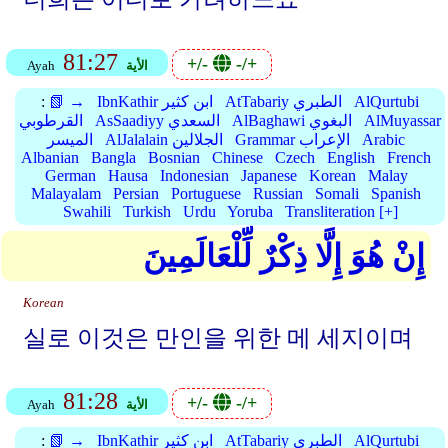
81:27
+/-
-/+
الأية
Ayah
AlQurtubi
AtTabariy الطبري
IbnKathir ابن كثير
📗 →
:
AlMuyassar
AlBaghawi البغوي
AsSaadiyy السعدي
القرطوبي
Arabic
Grammar الإعراب
AlJalalain الجلالين
الميسر
Albanian
Bangla
Bosnian
Chinese
Czech
English
French
German
Hausa
Indonesian
Japanese
Korean
Malay
Malayalam
Persian
Portuguese
Russian
Somali
Spanish
Swahili
Turkish
Urdu
Yoruba
Transliteration [+]
إِنْ هُوَ إِلَّا ذِكْرٌ لِّلْعَالَمِينَ
Korean
실로 이것은 만인을 위한 메 세지이며
81:28
+/-
-/+
الأية
Ayah
AlQurtubi
AtTabariy الطبري
IbnKathir ابن كثير
📗 →
: