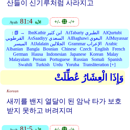
산들이 신기루처럼 사라지고
81:4
+/-
-/+
الأية
Ayah
AlQurtubi
AtTabariy الطبري
IbnKathir ابن كثير
📗 →
:
AlMuyassar
AlBaghawi البغوي
AsSaadiyy السعدي
القرطوبي
Arabic
Grammar الإعراب
AlJalalain الجلالين
الميسر
Albanian
Bangla
Bosnian
Chinese
Czech
English
French
German
Hausa
Indonesian
Japanese
Korean
Malay
Malayalam
Persian
Portuguese
Russian
Somali
Spanish
Swahili
Turkish
Urdu
Yoruba
Transliteration [+]
وَإِذَا الْعِشَارُ عُطِّلَتْ
Korean
새끼를 밴지 열달이 된 암낙 타가 보호
받지 못하고 버려지며
81:5
+/-
-/+
الأية
Ayah