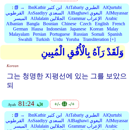
AlQurtubi
AtTabariy الطبري
IbnKathir ابن كثير
📗 →
:
AlMuyassar
AlBaghawi البغوي
AsSaadiyy السعدي
القرطوبي
Arabic
Grammar الإعراب
AlJalalain الجلالين
الميسر
Albanian
Bangla
Bosnian
Chinese
Czech
English
French
German
Hausa
Indonesian
Japanese
Korean
Malay
Malayalam
Persian
Portuguese
Russian
Somali
Spanish
Swahili
Turkish
Urdu
Yoruba
Transliteration [+]
وَلَقَدْ رَآهُ بِالْأُفُقِ الْمُبِينِ
Korean
그는 청명한 지평선에 있는 그를 보았으
되
81:24
+/-
-/+
الأية
Ayah
AlQurtubi
AtTabariy الطبري
IbnKathir ابن كثير
📗 →
:
AlMuyassar
AlBaghawi البغوي
AsSaadiyy السعدي
القرطوبي
Arabic
Grammar الإعراب
AlJalalain الجلالين
الميسر