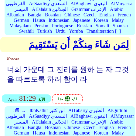
AlMuyassar
AlBaghawi البغوي
AsSaadiyy السعدي
القرطوبي
Arabic
Grammar الإعراب
AlJalalain الجلالين
الميسر
Albanian
Bangla
Bosnian
Chinese
Czech
English
French
German
Hausa
Indonesian
Japanese
Korean
Malay
Malayalam
Persian
Portuguese
Russian
Somali
Spanish
Swahili
Turkish
Urdu
Yoruba
Transliteration [+]
لِمَن شَاءَ مِنكُمْ أَن يَسْتَقِيمَ
Korean
너희 가운데 그 진리를 원하 는 자 그것
을 따르도록 하려 함이 라
81:29
+/-
-/+
الأية
Ayah
AlQurtubi
AtTabariy الطبري
IbnKathir ابن كثير
📗 →
:
AlMuyassar
AlBaghawi البغوي
AsSaadiyy السعدي
القرطوبي
Arabic
Grammar الإعراب
AlJalalain الجلالين
الميسر
Albanian
Bangla
Bosnian
Chinese
Czech
English
French
German
Hausa
Indonesian
Japanese
Korean
Malay