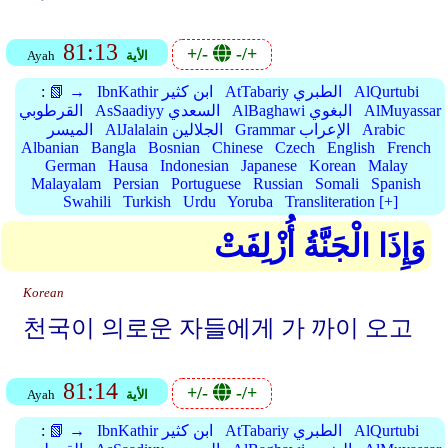
81:13
+/-
-/+
الأية
Ayah
AlQurtubi
AtTabariy الطبري
IbnKathir ابن كثير
📗 →
:
AlMuyassar
AlBaghawi البغوي
AsSaadiyy السعدي
القرطوبي
Arabic
Grammar الإعراب
AlJalalain الجلالين
الميسر
Albanian
Bangla
Bosnian
Chinese
Czech
English
French
German
Hausa
Indonesian
Japanese
Korean
Malay
Malayalam
Persian
Portuguese
Russian
Somali
Spanish
Swahili
Turkish
Urdu
Yoruba
Transliteration [+]
وَإِذَا الْجَنَّةُ أُزْلِفَتْ
Korean
천국이 의로운 자들에게 가 까이 오고
81:14
+/-
-/+
الأية
Ayah
AlQurtubi
AtTabariy الطبري
IbnKathir ابن كثير
📗 →
: