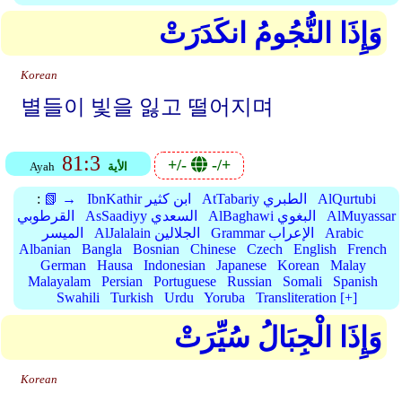
وَإِذَا النُّجُومُ انكَدَرَتْ
Korean
별들이 빛을 잃고 떨어지며
81:3
+/-
-/+
الأية
Ayah
AlQurtubi
AtTabariy الطبري
IbnKathir ابن كثير
📗 →
:
AlMuyassar
AlBaghawi البغوي
AsSaadiyy السعدي
القرطوبي
Arabic
Grammar الإعراب
AlJalalain الجلالين
الميسر
Albanian
Bangla
Bosnian
Chinese
Czech
English
French
German
Hausa
Indonesian
Japanese
Korean
Malay
Malayalam
Persian
Portuguese
Russian
Somali
Spanish
Swahili
Turkish
Urdu
Yoruba
Transliteration [+]
وَإِذَا الْجِبَالُ سُيِّرَتْ
Korean