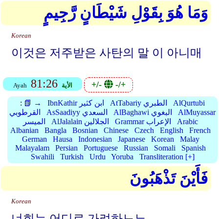
وَمَا هُوَ بِقَوْلِ شَيْطَانٍ رَّجِيمٍ
Korean
이것은 저주받은 사탄의 말 이 아니매
81:26
+/-
-/+
الأية
Ayah
AlQurtubi
AtTabariy الطبري
IbnKathir ابن كثير
📗 →
:
AlMuyassar
AlBaghawi البغوي
AsSaadiyy السعدي
القرطوبي
Arabic
Grammar الإعراب
AlJalalain الجلالين
الميسر
Albanian
Bangla
Bosnian
Chinese
Czech
English
French
German
Hausa
Indonesian
Japanese
Korean
Malay
Malayalam
Persian
Portuguese
Russian
Somali
Spanish
Swahili
Turkish
Urdu
Yoruba
Transliteration [+]
فَأَيْنَ تَذْهَبُونَ
Korean
너희는 어디로 가려하느뇨