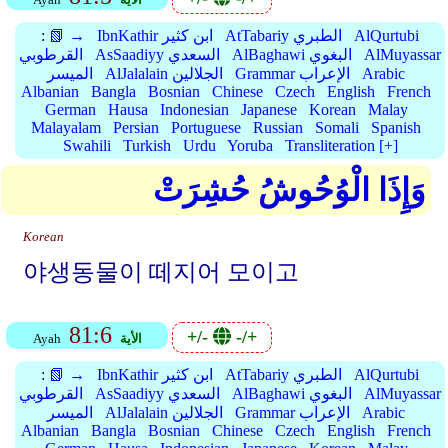
AlQurtubi
AtTabariy الطبري
IbnKathir ابن كثير
📗 →
:
AlMuyassar
AlBaghawi البغوي
AsSaadiyy السعدي
القرطوبي
Arabic
Grammar الإعراب
AlJalalain الجلالين
الميسر
Albanian
Bangla
Bosnian
Chinese
Czech
English
French
German
Hausa
Indonesian
Japanese
Korean
Malay
Malayalam
Persian
Portuguese
Russian
Somali
Spanish
Swahili
Turkish
Urdu
Yoruba
Transliteration [+]
وَإِذَا الْوُحُوشُ حُشِرَتْ
Korean
야생동물이 떼지어 모이고
81:6
+/-
-/+
الأية
Ayah
AlQurtubi
AtTabariy الطبري
IbnKathir ابن كثير
📗 →
:
AlMuyassar
AlBaghawi البغوي
AsSaadiyy السعدي
القرطوبي
Arabic
Grammar الإعراب
AlJalalain الجلالين
الميسر
Albanian
Bangla
Bosnian
Chinese
Czech
English
French