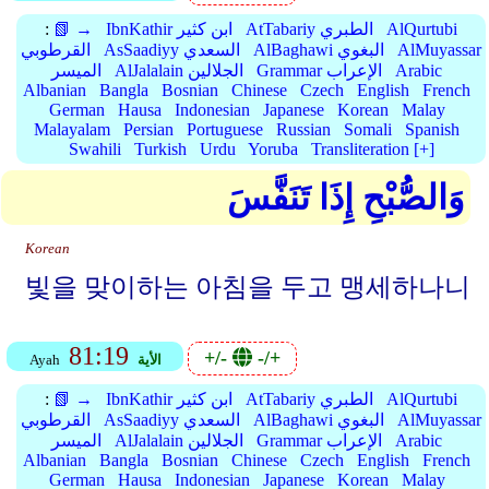
AlQurtubi
AtTabariy الطبري
IbnKathir ابن كثير
📗 →
:
AlMuyassar
AlBaghawi البغوي
AsSaadiyy السعدي
القرطوبي
Arabic
Grammar الإعراب
AlJalalain الجلالين
الميسر
Albanian
Bangla
Bosnian
Chinese
Czech
English
French
German
Hausa
Indonesian
Japanese
Korean
Malay
Malayalam
Persian
Portuguese
Russian
Somali
Spanish
Swahili
Turkish
Urdu
Yoruba
Transliteration [+]
وَالصُّبْحِ إِذَا تَنَفَّسَ
Korean
빛을 맞이하는 아침을 두고 맹세하나니
81:19
+/-
-/+
الأية
Ayah
AlQurtubi
AtTabariy الطبري
IbnKathir ابن كثير
📗 →
:
AlMuyassar
AlBaghawi البغوي
AsSaadiyy السعدي
القرطوبي
Arabic
Grammar الإعراب
AlJalalain الجلالين
الميسر
Albanian
Bangla
Bosnian
Chinese
Czech
English
French
German
Hausa
Indonesian
Japanese
Korean
Malay