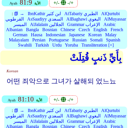
81:9
+/-
-/+
الأية
Ayah
AlQurtubi
AtTabariy الطبري
IbnKathir ابن كثير
📗 →
:
AlMuyassar
AlBaghawi البغوي
AsSaadiyy السعدي
القرطوبي
Arabic
Grammar الإعراب
AlJalalain الجلالين
الميسر
Albanian
Bangla
Bosnian
Chinese
Czech
English
French
German
Hausa
Indonesian
Japanese
Korean
Malay
Malayalam
Persian
Portuguese
Russian
Somali
Spanish
Swahili
Turkish
Urdu
Yoruba
Transliteration [+]
بِأَيِّ ذَنبٍ قُتِلَتْ
Korean
어떤 죄악으로 그녀가 살해되 었느뇨
81:10
+/-
-/+
الأية
Ayah
AlQurtubi
AtTabariy الطبري
IbnKathir ابن كثير
📗 →
:
AlMuyassar
AlBaghawi البغوي
AsSaadiyy السعدي
القرطوبي
Arabic
Grammar الإعراب
AlJalalain الجلالين
الميسر
Albanian
Bangla
Bosnian
Chinese
Czech
English
French