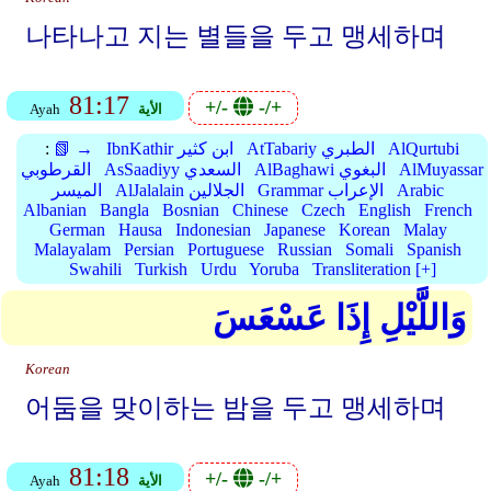
나타나고 지는 별들을 두고 맹세하며
81:17
+/-
-/+
الأية
Ayah
AlQurtubi
AtTabariy الطبري
IbnKathir ابن كثير
📗 →
:
AlMuyassar
AlBaghawi البغوي
AsSaadiyy السعدي
القرطوبي
Arabic
Grammar الإعراب
AlJalalain الجلالين
الميسر
Albanian
Bangla
Bosnian
Chinese
Czech
English
French
German
Hausa
Indonesian
Japanese
Korean
Malay
Malayalam
Persian
Portuguese
Russian
Somali
Spanish
Swahili
Turkish
Urdu
Yoruba
Transliteration [+]
وَاللَّيْلِ إِذَا عَسْعَسَ
Korean
어둠을 맞이하는 밤을 두고 맹세하며
81:18
+/-
-/+
الأية
Ayah