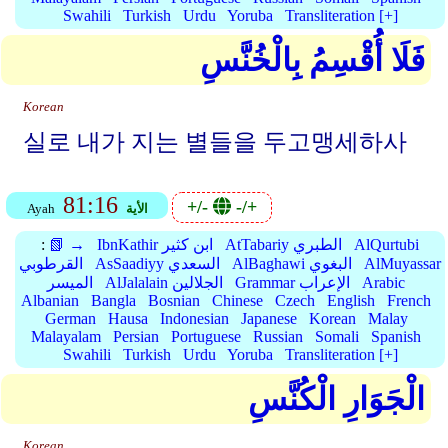
Swahili
Turkish
Urdu
Yoruba
Transliteration [+]
فَلَا أُقْسِمُ بِالْخُنَّسِ
Korean
실로 내가 지는 별들을 두고맹세하사
81:16
+/-
-/+
الأية
Ayah
AlQurtubi
AtTabariy الطبري
IbnKathir ابن كثير
📗 →
:
AlMuyassar
AlBaghawi البغوي
AsSaadiyy السعدي
القرطوبي
Arabic
Grammar الإعراب
AlJalalain الجلالين
الميسر
Albanian
Bangla
Bosnian
Chinese
Czech
English
French
German
Hausa
Indonesian
Japanese
Korean
Malay
Malayalam
Persian
Portuguese
Russian
Somali
Spanish
Swahili
Turkish
Urdu
Yoruba
Transliteration [+]
الْجَوَارِ الْكُنَّسِ
Korean