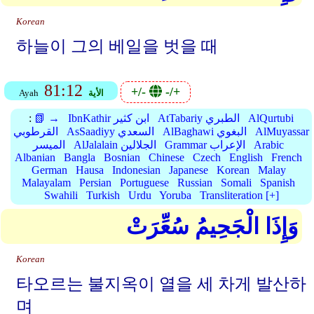
Korean
하늘이 그의 베일을 벗을 때
81:12
+/-
-/+
الأية
Ayah
AlQurtubi
AtTabariy الطبري
IbnKathir ابن كثير
📗 →
:
AlMuyassar
AlBaghawi البغوي
AsSaadiyy السعدي
القرطوبي
Arabic
Grammar الإعراب
AlJalalain الجلالين
الميسر
Albanian
Bangla
Bosnian
Chinese
Czech
English
French
German
Hausa
Indonesian
Japanese
Korean
Malay
Malayalam
Persian
Portuguese
Russian
Somali
Spanish
Swahili
Turkish
Urdu
Yoruba
Transliteration [+]
وَإِذَا الْجَحِيمُ سُعِّرَتْ
Korean
타오르는 불지옥이 열을 세 차게 발산하
며