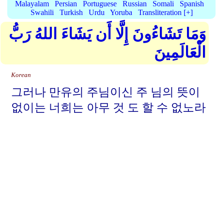
Malayalam
Persian
Portuguese
Russian
Somali
Spanish
Swahili
Turkish
Urdu
Yoruba
Transliteration [+]
وَمَا تَشَاءُونَ إِلَّا أَن يَشَاءَ اللهُ رَبُّ
الْعَالَمِينَ
Korean
그러나 만유의 주님이신 주 님의 뜻이
없이는 너희는 아무 것 도 할 수 없노라