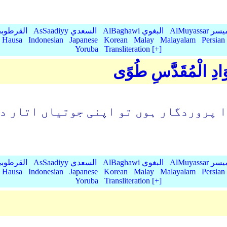
AlMu الميسر
AlBaghawi البغوي
AsSaadiyy السعدي
AlQurtubi القرطو
Hausa
Indonesian
Japanese
Korean
Malay
Malayalam
Persian
Yoruba
Transliteration [+]
ِالْوَادِ الْمُقَدَّسِ طُوًى
ا پروردگار ہوں تو اپنی جوتیاں اتار دے
AlMu الميسر
AlBaghawi البغوي
AsSaadiyy السعدي
AlQurtubi القرطو
Hausa
Indonesian
Japanese
Korean
Malay
Malayalam
Persian
Yoruba
Transliteration [+]