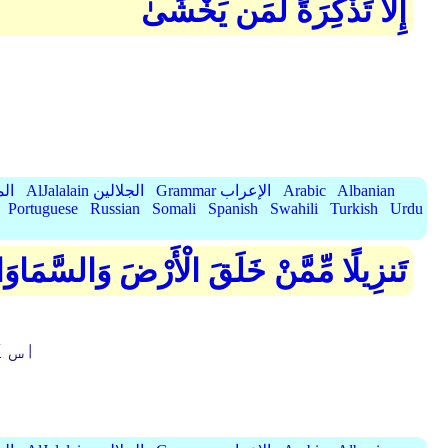
إِلَّا تَذْكِرَةً لِّمَن يَخْشَىٰ
Albanian
Arabic
Grammar الإعراب
AlJalalain الجلالين
yassar
Portuguese
Russian
Somali
Spanish
Swahili
Turkish
Urdu
تَنزِيلًا مِّمَّنْ خَلَقَ الْأَرْضَ وَالسَّمَاو
اس ک