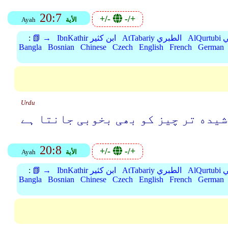
20:7
+/-
-/+
الأية
Ayah
بي
AtTabariy الطبري
IbnKathir ابن كثير
📗 →
:
Bangla
Bosnian
Chinese
Czech
English
French
German
Urdu
شیده تر چیز کو بھی بخوبی جانتا ہے
20:8
+/-
-/+
الأية
Ayah
بي
AtTabariy الطبري
IbnKathir ابن كثير
📗 →
:
Bangla
Bosnian
Chinese
Czech
English
French
German