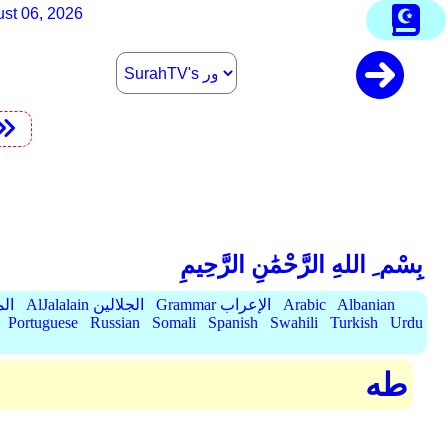
st 06, 2026
بِسْم ِ اللهِ الرَّحْمَٰنِ الرَّحِيمِ
Albanian
Arabic
Grammar الإعراب
AlJalalain الجلالين
yassar
Portuguese
Russian
Somali
Spanish
Swahili
Turkish
Urdu
طه