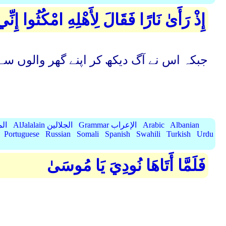
إِذْ رَأَىٰ نَارًا فَقَالَ لِأَهْلِهِ امْكُثُوا إِن
جبکہ اس نے آگ دیکھ کر اپنے گھر والوں س
Albanian
Arabic
Grammar الإعراب
AlJalalain الجلالين
yassar
Portuguese
Russian
Somali
Spanish
Swahili
Turkish
Urdu
فَلَمَّا أَتَاهَا نُودِيَ يَا مُوسَىٰ