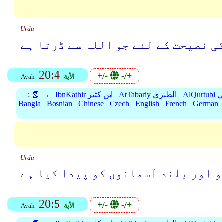
Urdu
ی نصیحت کے لئے جو اللہ سے ڈرتا ہے
20:4
+/-
-/+
الأية
Ayah
بي
AtTabariy الطبري
IbnKathir ابن كثير
📗 →
:
Bangla
Bosnian
Chinese
Czech
English
French
German
Urdu
و اور بلند آسمانوں کو پیدا کیا ہے
20:5
+/-
-/+
الأية
Ayah