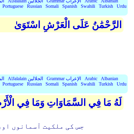
Albanian
Arabic
Grammar الإعراب
AlJalalain الجلالين
yassar
Portuguese
Russian
Somali
Spanish
Swahili
Turkish
Urdu
الرَّحْمَٰنُ عَلَى الْعَرْشِ اسْتَوَىٰ
Albanian
Arabic
Grammar الإعراب
AlJalalain الجلالين
yassar
Portuguese
Russian
Somali
Spanish
Swahili
Turkish
Urdu
لَهُ مَا فِي السَّمَاوَاتِ وَمَا فِي الْأَرْضِ
جس کی ملکیت آسمانوں اور 