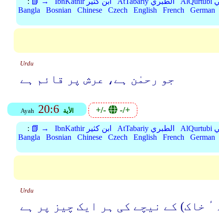
بي
AtTabariy الطبري
IbnKathir ابن كثير
📗 →
:
Bangla
Bosnian
Chinese
Czech
English
French
German
Urdu
جو رحمٰن ہے، عرش پر قائم ہے
20:6
+/-
-/+
الأية
Ayah
بي
AtTabariy الطبري
IbnKathir ابن كثير
📗 →
:
Bangla
Bosnian
Chinese
Czech
English
French
German
Urdu
 خاک) کے نیچے کی ہر ایک چیز پر ہے