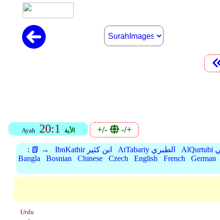
20:1
+/-
-/+
الأية
Ayah
بي
AtTabariy الطبري
IbnKathir ابن كثير
📗 →
:
Bangla
Bosnian
Chinese
Czech
English
French
German
Urdu