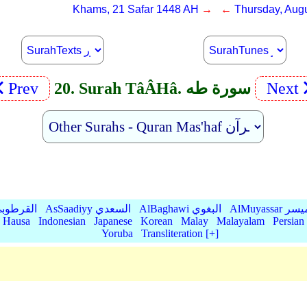
Khams, 21 Safar 1448 AH
→ ←
Thursday, Augu
Next
20. Surah TâÂ­Hâ. سورة طه
Prev
AlMu الميسر
AlBaghawi البغوي
AsSaadiyy السعدي
AlQurtubi القرطو
Hausa
Indonesian
Japanese
Korean
Malay
Malayalam
Persian
Yoruba
Transliteration [+]