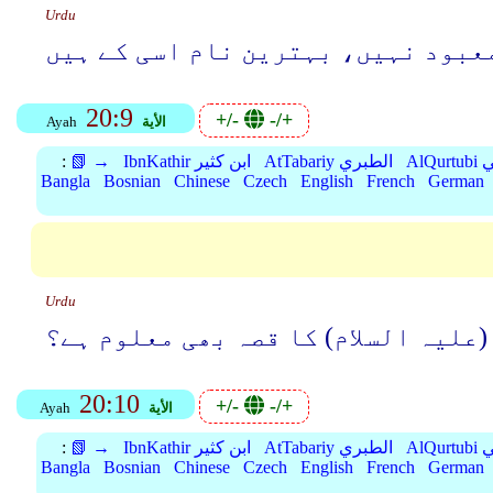
Urdu
معبود نہیں، بہترین نام اسی کے ہیں
20:9
+/-
-/+
الأية
Ayah
بي
AtTabariy الطبري
IbnKathir ابن كثير
📗 →
:
Bangla
Bosnian
Chinese
Czech
English
French
German
Urdu
(علیہ السلام) کا قصہ بھی معلوم ہے؟
20:10
+/-
-/+
الأية
Ayah
بي
AtTabariy الطبري
IbnKathir ابن كثير
📗 →
:
Bangla
Bosnian
Chinese
Czech
English
French
German