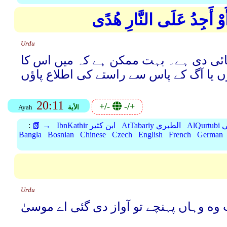
أَوْ أَجِدُ عَلَى النَّارِ هُدًى
Urdu
کھائی دی ہے۔ بہت ممکن ہے کہ میں اس کا
ں یا آگ کے پاس سے راستے کی اطلاع پاؤں
20:11
+/-
-/+
الأية
Ayah
بي
AtTabariy الطبري
IbnKathir ابن كثير
📗 →
:
Bangla
Bosnian
Chinese
Czech
English
French
German
Urdu