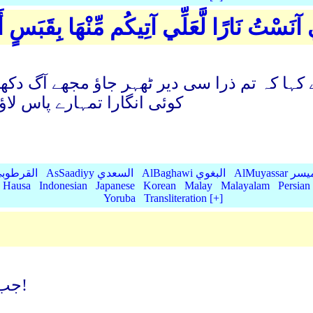
ِّي آنَسْتُ نَارًا لَّعَلِّي آتِيكُم مِّنْهَا بِقَبَسٍ 
ے کہا کہ تم ذرا سی دیر ٹھہر جاؤ مجھے آگ د
کوئی انگارا تمہارے پاس ﻻؤ
AlMu الميسر
AlBaghawi البغوي
AsSaadiyy السعدي
AlQurtubi القرطو
Hausa
Indonesian
Japanese
Korean
Malay
Malayalam
Persian
Yoruba
Transliteration [+]
جب وه وہاں پہنچے تو آواز دی گئی اے موسیٰ!