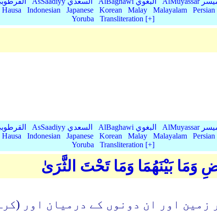
AlMu الميسر
AlBaghawi البغوي
AsSaadiyy السعدي
AlQurtubi القرطو
Hausa
Indonesian
Japanese
Korean
Malay
Malayalam
Persian
Yoruba
Transliteration [+]
AlMu الميسر
AlBaghawi البغوي
AsSaadiyy السعدي
AlQurtubi القرطو
Hausa
Indonesian
Japanese
Korean
Malay
Malayalam
Persian
Yoruba
Transliteration [+]
 وَمَا بَيْنَهُمَا وَمَا تَحْتَ الثَّرَىٰ
زمین اور ان دونوں کے درمیان اور (کرہٴ