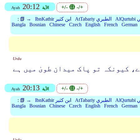
20:12
+/-
-/+
الأية
Ayah
بي
AtTabariy الطبري
IbnKathir ابن كثير
📗 →
:
Bangla
Bosnian
Chinese
Czech
English
French
German
Urdu
، کیونکہ تو پاک میدان طویٰ میں ہے
20:13
+/-
-/+
الأية
Ayah
بي
AtTabariy الطبري
IbnKathir ابن كثير
📗 →
:
Bangla
Bosnian
Chinese
Czech
English
French
German
Urdu