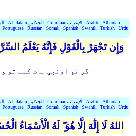
Albanian
Arabic
Grammar الإعراب
AlJalalain الجلالين
yassar
Portuguese
Russian
Somali
Spanish
Swahili
Turkish
Urdu
وَإِن تَجْهَرْ بِالْقَوْلِ فَإِنَّهُ يَعْلَمُ السِّر
اگر تو اونچی بات کہے تو وه
Albanian
Arabic
Grammar الإعراب
AlJalalain الجلالين
yassar
Portuguese
Russian
Somali
Spanish
Swahili
Turkish
Urdu
اللهُ لَا إِلَٰهَ إِلَّا هُوَ ۖ لَهُ الْأَسْمَاءُ الْحُ