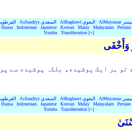
AlMu الميسر
AlBaghawi البغوي
AsSaadiyy السعدي
AlQurtubi القرطو
Hausa
Indonesian
Japanese
Korean
Malay
Malayalam
Persian
Yoruba
Transliteration [+]
َّ وَأَخْفَى
 تو ہر ایک پوشیده، بلکہ پوشیده سے پو
AlMu الميسر
AlBaghawi البغوي
AsSaadiyy السعدي
AlQurtubi القرطو
Hausa
Indonesian
Japanese
Korean
Malay
Malayalam
Persian
Yoruba
Transliteration [+]
سْنَىٰ