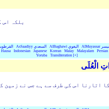
بلکہ اس ک
AlMu الميسر
AlBaghawi البغوي
AsSaadiyy السعدي
AlQurtubi القرطو
Hausa
Indonesian
Japanese
Korean
Malay
Malayalam
Persian
Yoruba
Transliteration [+]
َاتِ الْعُلَى
ا اتارنا اس کی طرف سے ہے جس نے زمین ک