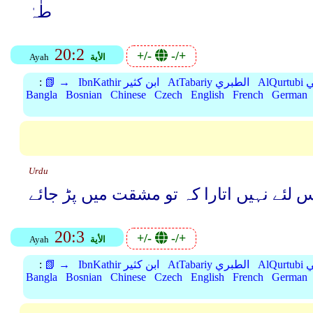
طٰہٰ
20:2
+/-
-/+
الأية
Ayah
بي
AtTabariy الطبري
IbnKathir ابن كثير
📗 →
:
Bangla
Bosnian
Chinese
Czech
English
French
German
Urdu
س لئے نہیں اتارا کہ تو مشقت میں پڑ جائے
20:3
+/-
-/+
الأية
Ayah
بي
AtTabariy الطبري
IbnKathir ابن كثير
📗 →
:
Bangla
Bosnian
Chinese
Czech
English
French
German