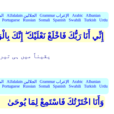
Albanian
Arabic
Grammar الإعراب
AlJalalain الجلالين
yassar
Portuguese
Russian
Somali
Spanish
Swahili
Turkish
Urdu
إِنِّي أَنَا رَبُّكَ فَاخْلَعْ نَعْلَيْكَ ۖ إِنَّكَ ب
یقیناً میں ہی تیر
Albanian
Arabic
Grammar الإعراب
AlJalalain الجلالين
yassar
Portuguese
Russian
Somali
Spanish
Swahili
Turkish
Urdu
وَأَنَا اخْتَرْتُكَ فَاسْتَمِعْ لِمَا يُوحَىٰ