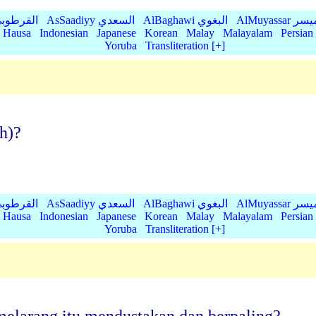
AlMu الميسر
AlBaghawi البغوي
AsSaadiyy السعدي
AlQurtubi القرطو
Hausa
Indonesian
Japanese
Korean
Malay
Malayalam
Persian
Yoruba
Transliteration [+]
h)?
AlMu الميسر
AlBaghawi البغوي
AsSaadiyy السعدي
AlQurtubi القرطو
Hausa
Indonesian
Japanese
Korean
Malay
Malayalam
Persian
Yoruba
Transliteration [+]