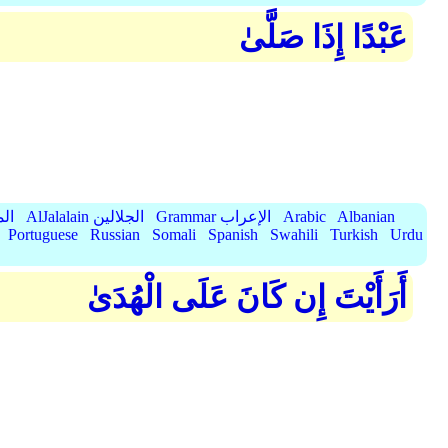
عَبْدًا إِذَا صَلَّىٰ
Albanian
Arabic
Grammar الإعراب
AlJalalain الجلالين
yassar
Portuguese
Russian
Somali
Spanish
Swahili
Turkish
Urdu
أَرَأَيْتَ إِن كَانَ عَلَى الْهُدَىٰ