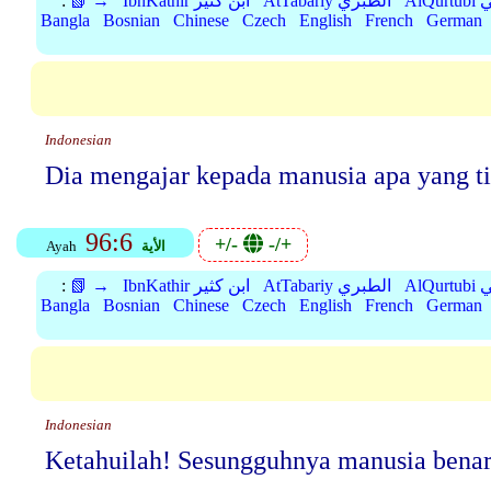
بي
AtTabariy الطبري
IbnKathir ابن كثير
📗 →
:
Bangla
Bosnian
Chinese
Czech
English
French
German
Indonesian
Dia mengajar kepada manusia apa yang ti
96:6
+/-
-/+
الأية
Ayah
بي
AtTabariy الطبري
IbnKathir ابن كثير
📗 →
:
Bangla
Bosnian
Chinese
Czech
English
French
German
Indonesian
Ketahuilah! Sesungguhnya manusia benar