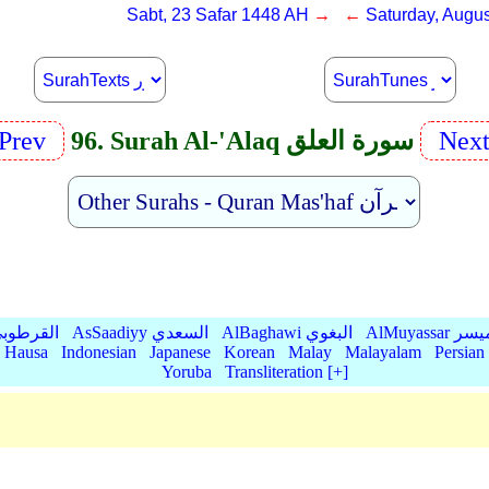
Sabt, 23 Safar 1448 AH
→ ←
Saturday, Augus
Nex
96. Surah Al-'Alaq سورة العلق
Prev
AlMu الميسر
AlBaghawi البغوي
AsSaadiyy السعدي
AlQurtubi القرطو
Hausa
Indonesian
Japanese
Korean
Malay
Malayalam
Persian
Yoruba
Transliteration [+]