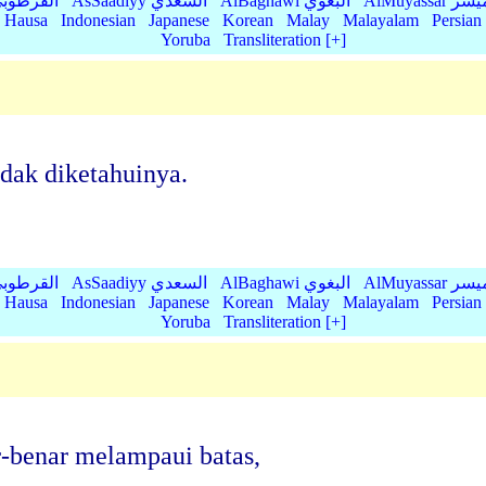
AlMu الميسر
AlBaghawi البغوي
AsSaadiyy السعدي
AlQurtubi القرطو
Hausa
Indonesian
Japanese
Korean
Malay
Malayalam
Persian
Yoruba
Transliteration [+]
dak diketahuinya.
AlMu الميسر
AlBaghawi البغوي
AsSaadiyy السعدي
AlQurtubi القرطو
Hausa
Indonesian
Japanese
Korean
Malay
Malayalam
Persian
Yoruba
Transliteration [+]
-benar melampaui batas,