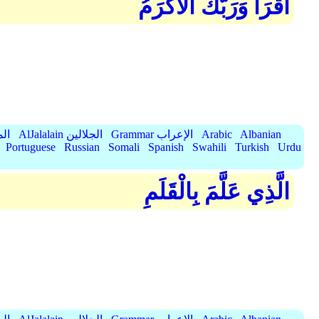
اقْرَأْ وَرَبُّكَ الْأَكْرَمُ
Albanian
Arabic
Grammar الإعراب
AlJalalain الجلالين
yassar
Portuguese
Russian
Somali
Spanish
Swahili
Turkish
Urdu
الَّذِي عَلَّمَ بِالْقَلَمِ