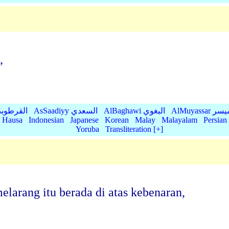
,
AlMu الميسر
AlBaghawi البغوي
AsSaadiyy السعدي
AlQurtubi القرطو
Hausa
Indonesian
Japanese
Korean
Malay
Malayalam
Persian
Yoruba
Transliteration [+]
larang itu berada di atas kebenaran,