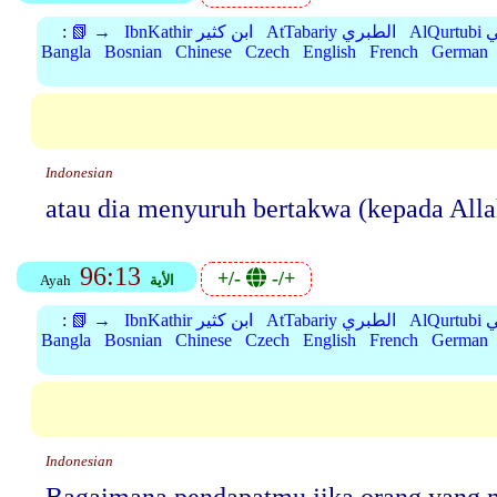
بي
AtTabariy الطبري
IbnKathir ابن كثير
📗 →
:
Bangla
Bosnian
Chinese
Czech
English
French
German
Indonesian
atau dia menyuruh bertakwa (kepada Alla
96:13
+/-
-/+
الأية
Ayah
بي
AtTabariy الطبري
IbnKathir ابن كثير
📗 →
:
Bangla
Bosnian
Chinese
Czech
English
French
German
Indonesian