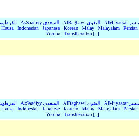
AlMu الميسر
AlBaghawi البغوي
AsSaadiyy السعدي
AlQurtubi القرطو
Hausa
Indonesian
Japanese
Korean
Malay
Malayalam
Persian
Yoruba
Transliteration [+]
AlMu الميسر
AlBaghawi البغوي
AsSaadiyy السعدي
AlQurtubi القرطو
Hausa
Indonesian
Japanese
Korean
Malay
Malayalam
Persian
Yoruba
Transliteration [+]