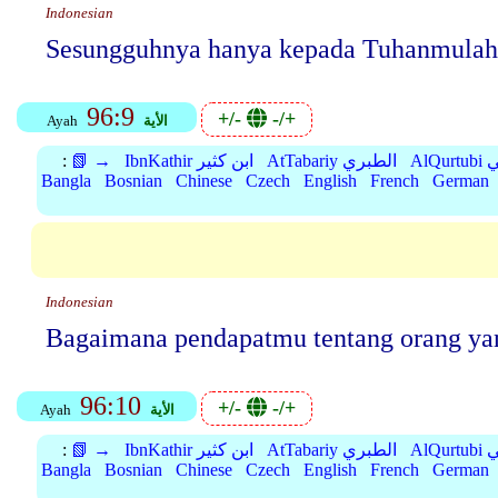
Indonesian
Sesungguhnya hanya kepada Tuhanmulah
96:9
+/-
-/+
الأية
Ayah
بي
AtTabariy الطبري
IbnKathir ابن كثير
📗 →
:
Bangla
Bosnian
Chinese
Czech
English
French
German
Indonesian
Bagaimana pendapatmu tentang orang ya
96:10
+/-
-/+
الأية
Ayah
بي
AtTabariy الطبري
IbnKathir ابن كثير
📗 →
:
Bangla
Bosnian
Chinese
Czech
English
French
German