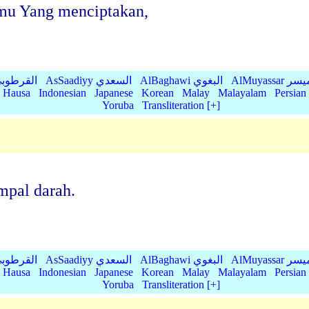
mu Yang menciptakan,
AlMu الميسر
AlBaghawi البغوي
AsSaadiyy السعدي
AlQurtubi القرطو
Hausa
Indonesian
Japanese
Korean
Malay
Malayalam
Persian
Yoruba
Transliteration [+]
mpal darah.
AlMu الميسر
AlBaghawi البغوي
AsSaadiyy السعدي
AlQurtubi القرطو
Hausa
Indonesian
Japanese
Korean
Malay
Malayalam
Persian
Yoruba
Transliteration [+]