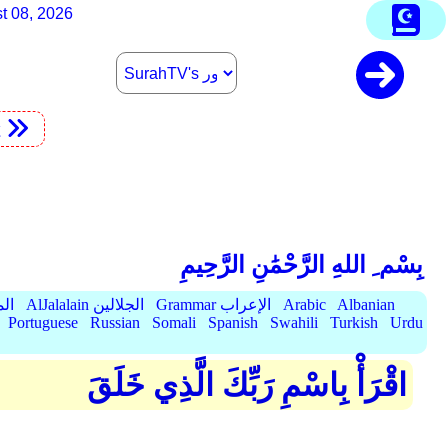
t 08, 2026
t
بِسْم ِ اللهِ الرَّحْمَٰنِ الرَّحِيمِ
Albanian
Arabic
Grammar الإعراب
AlJalalain الجلالين
yassar
Portuguese
Russian
Somali
Spanish
Swahili
Turkish
Urdu
اقْرَأْ بِاسْمِ رَبِّكَ الَّذِي خَلَقَ