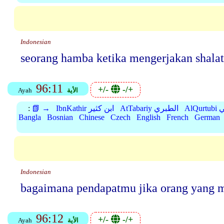
Indonesian
seorang hamba ketika mengerjakan shalat
96:11
+/-
-/+
الأية
Ayah
بي
AtTabariy الطبري
IbnKathir ابن كثير
📗 →
:
Bangla
Bosnian
Chinese
Czech
English
French
German
Indonesian
bagaimana pendapatmu jika orang yang me
96:12
+/-
-/+
الأية
Ayah