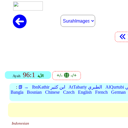
96:1
+/-
-/+
الأية
Ayah
بي
AtTabariy الطبري
IbnKathir ابن كثير
📗 →
:
Bangla
Bosnian
Chinese
Czech
English
French
German
Indonesian