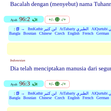
Bacalah dengan (menyebut) nama Tuhan
96:2
+/-
-/+
الأية
Ayah
بي
AtTabariy الطبري
IbnKathir ابن كثير
📗 →
:
Bangla
Bosnian
Chinese
Czech
English
French
German
Indonesian
Dia telah menciptakan manusia dari segu
96:3
+/-
-/+
الأية
Ayah
بي
AtTabariy الطبري
IbnKathir ابن كثير
📗 →
:
Bangla
Bosnian
Chinese
Czech
English
French
German