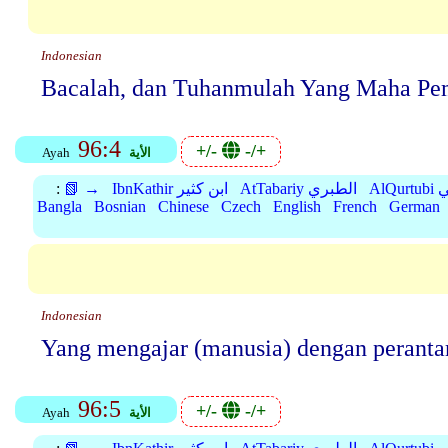
Indonesian
Bacalah, dan Tuhanmulah Yang Maha Pe
96:4
+/-
-/+
الأية
Ayah
بي
AtTabariy الطبري
IbnKathir ابن كثير
📗 →
:
Bangla
Bosnian
Chinese
Czech
English
French
German
Indonesian
Yang mengajar (manusia) dengan peranta
96:5
+/-
-/+
الأية
Ayah