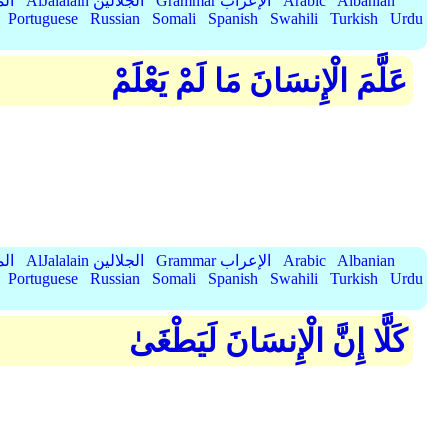
Albanian
Arabic
Grammar الإعراب
AlJalalain الجلالين
yassar
Portuguese
Russian
Somali
Spanish
Swahili
Turkish
Urdu
عَلَّمَ الْإِنسَانَ مَا لَمْ يَعْلَمْ
Albanian
Arabic
Grammar الإعراب
AlJalalain الجلالين
yassar
Portuguese
Russian
Somali
Spanish
Swahili
Turkish
Urdu
كَلَّا إِنَّ الْإِنسَانَ لَيَطْغَىٰ