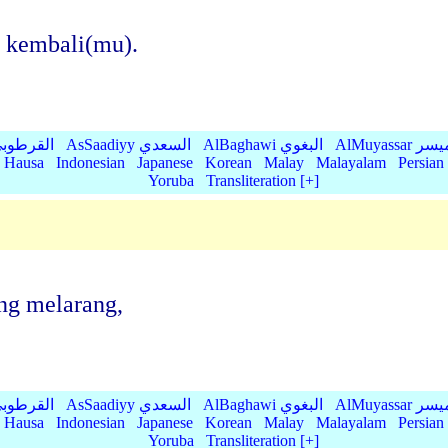
 kembali(mu).
AlMu الميسر
AlBaghawi البغوي
AsSaadiyy السعدي
AlQurtubi القرطو
Hausa
Indonesian
Japanese
Korean
Malay
Malayalam
Persian
Yoruba
Transliteration [+]
ng melarang,
AlMu الميسر
AlBaghawi البغوي
AsSaadiyy السعدي
AlQurtubi القرطو
Hausa
Indonesian
Japanese
Korean
Malay
Malayalam
Persian
Yoruba
Transliteration [+]