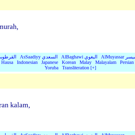
murah,
AlMu الميسر
AlBaghawi البغوي
AsSaadiyy السعدي
AlQurtubi القرطو
Hausa
Indonesian
Japanese
Korean
Malay
Malayalam
Persian
Yoruba
Transliteration [+]
ran kalam,