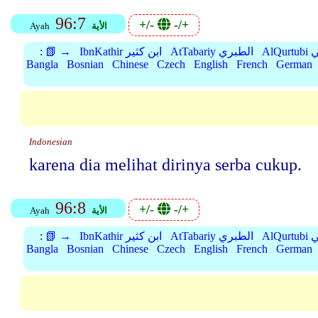
96:7
+/-
-/+
الأية
Ayah
بي
AtTabariy الطبري
IbnKathir ابن كثير
📗 →
:
Bangla
Bosnian
Chinese
Czech
English
French
German
Indonesian
karena dia melihat dirinya serba cukup.
96:8
+/-
-/+
الأية
Ayah
بي
AtTabariy الطبري
IbnKathir ابن كثير
📗 →
:
Bangla
Bosnian
Chinese
Czech
English
French
German