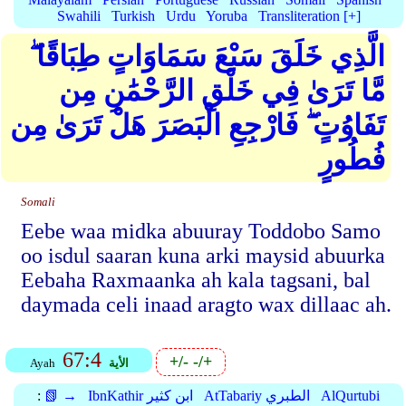
Swahili
Turkish
Urdu
Yoruba
Transliteration [+]
الَّذِي خَلَقَ سَبْعَ سَمَاوَاتٍ طِبَاقًا ۖ
مَّا تَرَىٰ فِي خَلْقِ الرَّحْمَٰنِ مِن
تَفَاوُتٍ ۖ فَارْجِعِ الْبَصَرَ هَلْ تَرَىٰ مِن
فُطُورٍ
Somali
Eebe waa midka abuuray Toddobo Samo
oo isdul saaran kuna arki maysid abuurka
Eebaha Raxmaanka ah kala tagsani, bal
daymada celi inaad aragto wax dillaac ah.
67:4
+/-
-/+
الأية
Ayah
AlQurtubi
AtTabariy الطبري
IbnKathir ابن كثير
📗 →
: