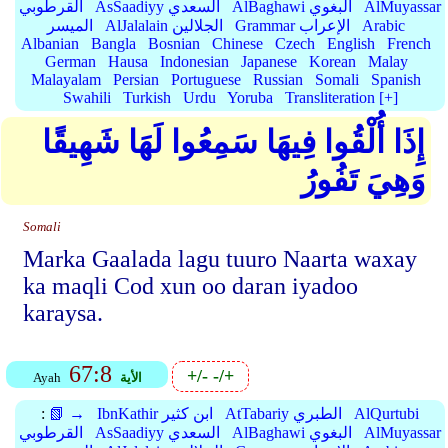
AlMuyassar
AlBaghawi البغوي
AsSaadiyy السعدي
القرطوبي
Arabic
Grammar الإعراب
AlJalalain الجلالين
الميسر
Albanian
Bangla
Bosnian
Chinese
Czech
English
French
German
Hausa
Indonesian
Japanese
Korean
Malay
Malayalam
Persian
Portuguese
Russian
Somali
Spanish
Swahili
Turkish
Urdu
Yoruba
Transliteration [+]
إِذَا أُلْقُوا فِيهَا سَمِعُوا لَهَا شَهِيقًا
وَهِيَ تَفُورُ
Somali
Marka Gaalada lagu tuuro Naarta waxay
ka maqli Cod xun oo daran iyadoo
karaysa.
67:8
+/-
-/+
الأية
Ayah
AlQurtubi
AtTabariy الطبري
IbnKathir ابن كثير
📗 →
:
AlMuyassar
AlBaghawi البغوي
AsSaadiyy السعدي
القرطوبي