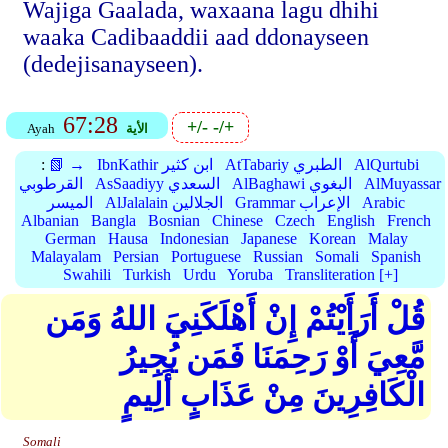
Wajiga Gaalada, waxaana lagu dhihi
waaka Cadibaaddii aad ddonayseen
(dedejisanayseen).
67:28
+/-
-/+
الأية
Ayah
AlQurtubi
AtTabariy الطبري
IbnKathir ابن كثير
📗 →
:
AlMuyassar
AlBaghawi البغوي
AsSaadiyy السعدي
القرطوبي
Arabic
Grammar الإعراب
AlJalalain الجلالين
الميسر
Albanian
Bangla
Bosnian
Chinese
Czech
English
French
German
Hausa
Indonesian
Japanese
Korean
Malay
Malayalam
Persian
Portuguese
Russian
Somali
Spanish
Swahili
Turkish
Urdu
Yoruba
Transliteration [+]
قُلْ أَرَأَيْتُمْ إِنْ أَهْلَكَنِيَ اللهُ وَمَن
مَّعِيَ أَوْ رَحِمَنَا فَمَن يُجِيرُ
الْكَافِرِينَ مِنْ عَذَابٍ أَلِيمٍ
Somali