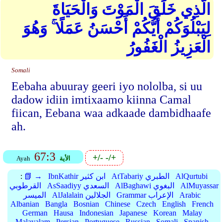
الَّذِي خَلَقَ الْمَوْتَ وَالْحَيَاةَ
لِيَبْلُوَكُمْ أَيُّكُمْ أَحْسَنُ عَمَلًا ۚ وَهُوَ
الْعَزِيزُ الْغَفُورُ
Somali
Eebaha abuuray geeri iyo nololba, si uu
dadow idiin imtixaamo kiinna Camal
fiican, Eebana waa adkaade dambidhaafe
ah.
67:3
+/-
-/+
الأية
Ayah
AlQurtubi
AtTabariy الطبري
IbnKathir ابن كثير
📗 →
:
AlMuyassar
AlBaghawi البغوي
AsSaadiyy السعدي
القرطوبي
Arabic
Grammar الإعراب
AlJalalain الجلالين
الميسر
Albanian
Bangla
Bosnian
Chinese
Czech
English
French
German
Hausa
Indonesian
Japanese
Korean
Malay
Malayalam
Persian
Portuguese
Russian
Somali
Spanish