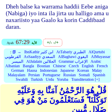
Dheh balse ka warrama haddii Eebe aniga
(Nabiga) iyo inta ila jirta uu halligo ama u
naxariisto yaa Gaalo ka korin Caddibaad
daran.
67:29
+/-
-/+
الأية
Ayah
AlQurtubi
AtTabariy الطبري
IbnKathir ابن كثير
📗 →
:
AlMuyassar
AlBaghawi البغوي
AsSaadiyy السعدي
القرطوبي
Arabic
Grammar الإعراب
AlJalalain الجلالين
الميسر
Albanian
Bangla
Bosnian
Chinese
Czech
English
French
German
Hausa
Indonesian
Japanese
Korean
Malay
Malayalam
Persian
Portuguese
Russian
Somali
Spanish
Swahili
Turkish
Urdu
Yoruba
Transliteration [+]
قُلْ هُوَ الرَّحْمَٰنُ آمَنَّا بِهِ وَعَلَيْهِ
تَوَكَّلْنَا ۖ فَسَتَعْلَمُونَ مَنْ هُوَ فِي
ضَلَالٍ مُّبِينٍ