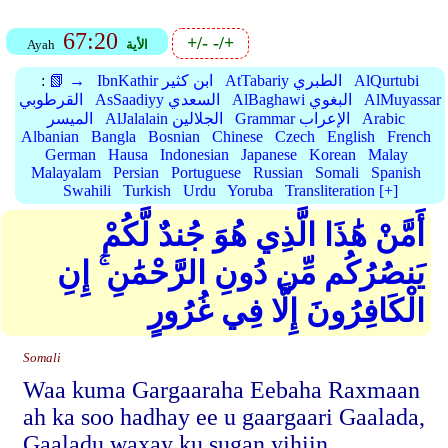
67:20
+/-
-/+
الأية
Ayah
AlQurtubi
AtTabariy الطبري
IbnKathir ابن كثير
📗 →
:
AlMuyassar
AlBaghawi البغوي
AsSaadiyy السعدي
القرطوبي
Arabic
Grammar الإعراب
AlJalalain الجلالين
الميسر
Albanian
Bangla
Bosnian
Chinese
Czech
English
French
German
Hausa
Indonesian
Japanese
Korean
Malay
Malayalam
Persian
Portuguese
Russian
Somali
Spanish
Swahili
Turkish
Urdu
Yoruba
Transliteration [+]
أَمَّنْ هَٰذَا الَّذِي هُوَ جُندٌ لَّكُمْ
يَنصُرُكُم مِّن دُونِ الرَّحْمَٰنِ ۚ إِنِ
الْكَافِرُونَ إِلَّا فِي غُرُورٍ
Somali
Waa kuma Gargaaraha Eebaha Raxmaan
ah ka soo hadhay ee u gaargaari Gaalada,
Gaaladu waxay ku sugan yihiin