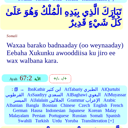
تَبَارَكَ الَّذِي بِيَدِهِ الْمُلْكُ وَهُوَ عَلَىٰ
كُلِّ شَيْءٍ قَدِيرٌ
Somali
Waxaa barako badnaaday (oo weynaaday)
Eebaha Xukunku awooddiisa ku jiro ee
wax walbana kara.
67:2
+/-
-/+
الأية
Ayah
AlQurtubi
AtTabariy الطبري
IbnKathir ابن كثير
📗 →
:
AlMuyassar
AlBaghawi البغوي
AsSaadiyy السعدي
القرطوبي
Arabic
Grammar الإعراب
AlJalalain الجلالين
الميسر
Albanian
Bangla
Bosnian
Chinese
Czech
English
French
German
Hausa
Indonesian
Japanese
Korean
Malay
Malayalam
Persian
Portuguese
Russian
Somali
Spanish
Swahili
Turkish
Urdu
Yoruba
Transliteration [+]