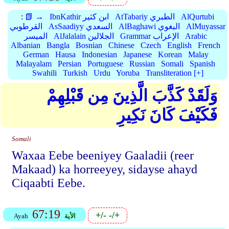
AlQurtubi
AtTabariy الطبري
IbnKathir ابن كثير
📗 →
:
AlMuyassar
AlBaghawi البغوي
AsSaadiyy السعدي
القرطوبي
Arabic
Grammar الإعراب
AlJalalain الجلالين
الميسر
Albanian
Bangla
Bosnian
Chinese
Czech
English
French
German
Hausa
Indonesian
Japanese
Korean
Malay
Malayalam
Persian
Portuguese
Russian
Somali
Spanish
Swahili
Turkish
Urdu
Yoruba
Transliteration [+]
وَلَقَدْ كَذَّبَ الَّذِينَ مِن قَبْلِهِمْ
فَكَيْفَ كَانَ نَكِيرِ
Somali
Waxaa Eebe beeniyey Gaaladii (reer
Makaad) ka horreeyey, sidayse ahayd
Ciqaabti Eebe.
67:19
+/-
-/+
الأية
Ayah