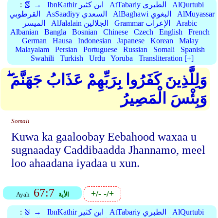
AlQurtubi
AtTabariy الطبري
IbnKathir ابن كثير
📗 →
:
AlMuyassar
AlBaghawi البغوي
AsSaadiyy السعدي
القرطوبي
Arabic
Grammar الإعراب
AlJalalain الجلالين
الميسر
Albanian
Bangla
Bosnian
Chinese
Czech
English
French
German
Hausa
Indonesian
Japanese
Korean
Malay
Malayalam
Persian
Portuguese
Russian
Somali
Spanish
Swahili
Turkish
Urdu
Yoruba
Transliteration [+]
وَلِلَّذِينَ كَفَرُوا بِرَبِّهِمْ عَذَابُ جَهَنَّمَ ۖ
وَبِئْسَ الْمَصِيرُ
Somali
Kuwa ka gaaloobay Eebahood waxaa u
sugnaaday Caddibaadda Jhannamo, meel
loo ahaadana iyadaa u xun.
67:7
+/-
-/+
الأية
Ayah
AlQurtubi
AtTabariy الطبري
IbnKathir ابن كثير
📗 →
: