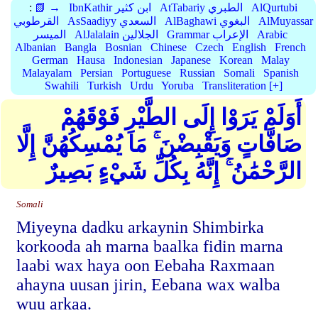
AlQurtubi
AtTabariy الطبري
IbnKathir ابن كثير
📗 →
:
AlMuyassar
AlBaghawi البغوي
AsSaadiyy السعدي
القرطوبي
Arabic
Grammar الإعراب
AlJalalain الجلالين
الميسر
Albanian
Bangla
Bosnian
Chinese
Czech
English
French
German
Hausa
Indonesian
Japanese
Korean
Malay
Malayalam
Persian
Portuguese
Russian
Somali
Spanish
Swahili
Turkish
Urdu
Yoruba
Transliteration [+]
أَوَلَمْ يَرَوْا إِلَى الطَّيْرِ فَوْقَهُمْ
صَافَّاتٍ وَيَقْبِضْنَ ۚ مَا يُمْسِكُهُنَّ إِلَّا
الرَّحْمَٰنُ ۚ إِنَّهُ بِكُلِّ شَيْءٍ بَصِيرٌ
Somali
Miyeyna dadku arkaynin Shimbirka
korkooda ah marna baalka fidin marna
laabi wax haya oon Eebaha Raxmaan
ahayna uusan jirin, Eebana wax walba
wuu arkaa.