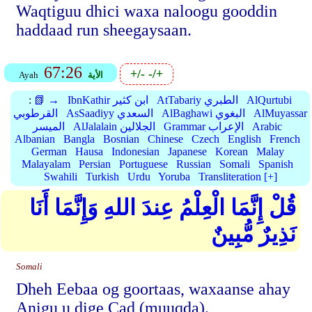
Waqtiguu dhici waxa naloogu gooddin
haddaad run sheegaysaan.
67:26
+/-
-/+
الأية
Ayah
AlQurtubi
AtTabariy الطبري
IbnKathir ابن كثير
📗 →
:
AlMuyassar
AlBaghawi البغوي
AsSaadiyy السعدي
القرطوبي
Arabic
Grammar الإعراب
AlJalalain الجلالين
الميسر
Albanian
Bangla
Bosnian
Chinese
Czech
English
French
German
Hausa
Indonesian
Japanese
Korean
Malay
Malayalam
Persian
Portuguese
Russian
Somali
Spanish
Swahili
Turkish
Urdu
Yoruba
Transliteration [+]
قُلْ إِنَّمَا الْعِلْمُ عِندَ اللهِ وَإِنَّمَا أَنَا
نَذِيرٌ مُّبِينٌ
Somali
Dheh Eebaa og goortaas, waxaanse ahay
Anigu u dige Cad (muuqda).