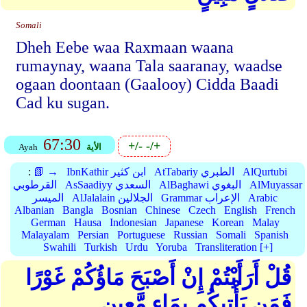
Somali
Dheh Eebe waa Raxmaan waana
rumaynay, waana Tala saaranay, waadse
ogaan doontaan (Gaalooy) Cidda Baadi
Cad ku sugan.
67:30
+/-
-/+
الأية
Ayah
AlQurtubi
AtTabariy الطبري
IbnKathir ابن كثير
📗 →
:
AlMuyassar
AlBaghawi البغوي
AsSaadiyy السعدي
القرطوبي
Arabic
Grammar الإعراب
AlJalalain الجلالين
الميسر
Albanian
Bangla
Bosnian
Chinese
Czech
English
French
German
Hausa
Indonesian
Japanese
Korean
Malay
Malayalam
Persian
Portuguese
Russian
Somali
Spanish
Swahili
Turkish
Urdu
Yoruba
Transliteration [+]
قُلْ أَرَأَيْتُمْ إِنْ أَصْبَحَ مَاؤُكُمْ غَوْرًا
فَمَن يَأْتِيكُم بِمَاءٍ مَّعِينٍ