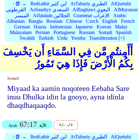
AlQurtubi
AtTabariy الطبري
IbnKathir ابن كثير
📗 →
:
AlMuyassar
AlBaghawi البغوي
AsSaadiyy السعدي
القرطوبي
Arabic
Grammar الإعراب
AlJalalain الجلالين
الميسر
Albanian
Bangla
Bosnian
Chinese
Czech
English
French
German
Hausa
Indonesian
Japanese
Korean
Malay
Malayalam
Persian
Portuguese
Russian
Somali
Spanish
Swahili
Turkish
Urdu
Yoruba
Transliteration [+]
أَأَمِنتُم مَّن فِي السَّمَاءِ أَن يَخْسِفَ
بِكُمُ الْأَرْضَ فَإِذَا هِيَ تَمُورُ
Somali
Miyaad ka aamin noqoteen Eebaha Sare
inuu Dhulka idin la gooyo, ayna idinla
dhaqdhaqaaqdo.
67:17
+/-
-/+
الأية
Ayah
AlQurtubi
AtTabariy الطبري
IbnKathir ابن كثير
📗 →
: