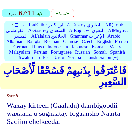
67:11
+/-
-/+
الأية
Ayah
AlQurtubi
AtTabariy الطبري
IbnKathir ابن كثير
📗 →
:
AlMuyassar
AlBaghawi البغوي
AsSaadiyy السعدي
القرطوبي
Arabic
Grammar الإعراب
AlJalalain الجلالين
الميسر
Albanian
Bangla
Bosnian
Chinese
Czech
English
French
German
Hausa
Indonesian
Japanese
Korean
Malay
Malayalam
Persian
Portuguese
Russian
Somali
Spanish
Swahili
Turkish
Urdu
Yoruba
Transliteration [+]
فَاعْتَرَفُوا بِذَنبِهِمْ فَسُحْقًا لِّأَصْحَابِ
السَّعِيرِ
Somali
Waxay kirteen (Gaaladu) dambigoodii
waxaana u sugnaatay fogaansho Naarta
Saciiro ehelkeeda.