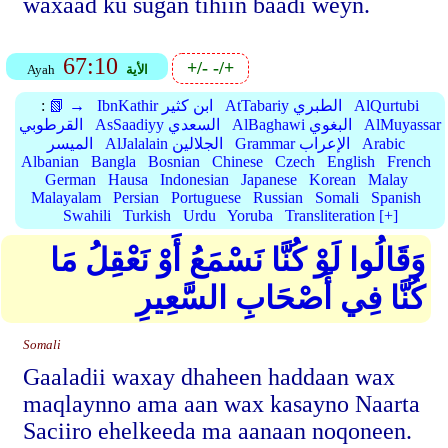
waxaad ku sugan tihiin baadi weyn.
67:10
+/-
-/+
الأية
Ayah
AlQurtubi
AtTabariy الطبري
IbnKathir ابن كثير
📗 →
:
AlMuyassar
AlBaghawi البغوي
AsSaadiyy السعدي
القرطوبي
Arabic
Grammar الإعراب
AlJalalain الجلالين
الميسر
Albanian
Bangla
Bosnian
Chinese
Czech
English
French
German
Hausa
Indonesian
Japanese
Korean
Malay
Malayalam
Persian
Portuguese
Russian
Somali
Spanish
Swahili
Turkish
Urdu
Yoruba
Transliteration [+]
وَقَالُوا لَوْ كُنَّا نَسْمَعُ أَوْ نَعْقِلُ مَا
كُنَّا فِي أَصْحَابِ السَّعِيرِ
Somali
Gaaladii waxay dhaheen haddaan wax
maqlaynno ama aan wax kasayno Naarta
Saciiro ehelkeeda ma aanaan noqoneen.