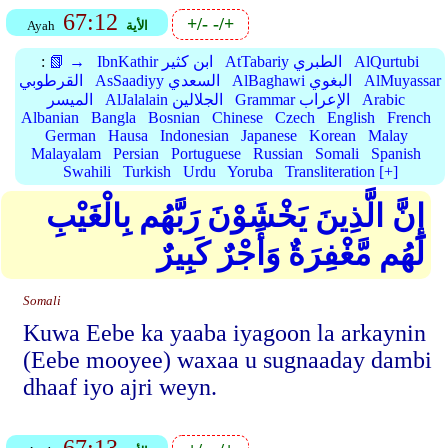
67:12
+/-
-/+
الأية
Ayah
AlQurtubi
AtTabariy الطبري
IbnKathir ابن كثير
📗 →
:
AlMuyassar
AlBaghawi البغوي
AsSaadiyy السعدي
القرطوبي
Arabic
Grammar الإعراب
AlJalalain الجلالين
الميسر
Albanian
Bangla
Bosnian
Chinese
Czech
English
French
German
Hausa
Indonesian
Japanese
Korean
Malay
Malayalam
Persian
Portuguese
Russian
Somali
Spanish
Swahili
Turkish
Urdu
Yoruba
Transliteration [+]
إِنَّ الَّذِينَ يَخْشَوْنَ رَبَّهُم بِالْغَيْبِ
لَهُم مَّغْفِرَةٌ وَأَجْرٌ كَبِيرٌ
Somali
Kuwa Eebe ka yaaba iyagoon la arkaynin
(Eebe mooyee) waxaa u sugnaaday dambi
dhaaf iyo ajri weyn.