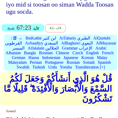
iyo mid si toosan oo siman Wadda Toosan
ugu socda.
67:23
+/-
-/+
الأية
Ayah
AlQurtubi
AtTabariy الطبري
IbnKathir ابن كثير
📗 →
:
AlMuyassar
AlBaghawi البغوي
AsSaadiyy السعدي
القرطوبي
Arabic
Grammar الإعراب
AlJalalain الجلالين
الميسر
Albanian
Bangla
Bosnian
Chinese
Czech
English
French
German
Hausa
Indonesian
Japanese
Korean
Malay
Malayalam
Persian
Portuguese
Russian
Somali
Spanish
Swahili
Turkish
Urdu
Yoruba
Transliteration [+]
قُلْ هُوَ الَّذِي أَنشَأَكُمْ وَجَعَلَ لَكُمُ
السَّمْعَ وَالْأَبْصَارَ وَالْأَفْئِدَةَ ۖ قَلِيلًا مَّا
تَشْكُرُونَ
Somali