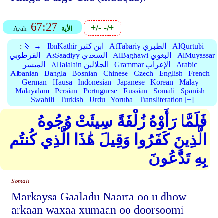
67:27
+/-
-/+
الأية
Ayah
AlQurtubi
AtTabariy الطبري
IbnKathir ابن كثير
📗 →
:
AlMuyassar
AlBaghawi البغوي
AsSaadiyy السعدي
القرطوبي
Arabic
Grammar الإعراب
AlJalalain الجلالين
الميسر
Albanian
Bangla
Bosnian
Chinese
Czech
English
French
German
Hausa
Indonesian
Japanese
Korean
Malay
Malayalam
Persian
Portuguese
Russian
Somali
Spanish
Swahili
Turkish
Urdu
Yoruba
Transliteration [+]
فَلَمَّا رَأَوْهُ زُلْفَةً سِيئَتْ وُجُوهُ
الَّذِينَ كَفَرُوا وَقِيلَ هَٰذَا الَّذِي كُنتُم
بِهِ تَدَّعُونَ
Somali
Markaysa Gaaladu Naarta oo u dhow
arkaan waxaa xumaan oo doorsoomi