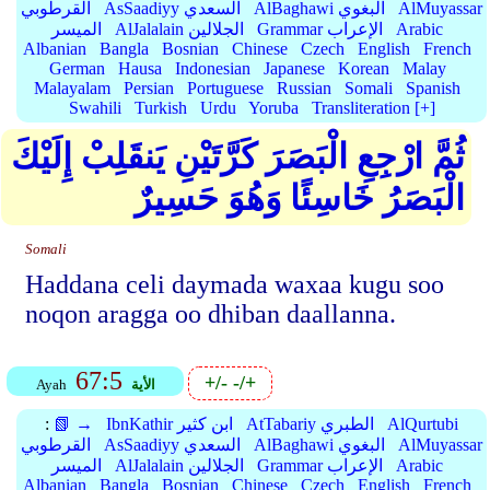
AlMuyassar
AlBaghawi البغوي
AsSaadiyy السعدي
القرطوبي
Arabic
Grammar الإعراب
AlJalalain الجلالين
الميسر
Albanian
Bangla
Bosnian
Chinese
Czech
English
French
German
Hausa
Indonesian
Japanese
Korean
Malay
Malayalam
Persian
Portuguese
Russian
Somali
Spanish
Swahili
Turkish
Urdu
Yoruba
Transliteration [+]
ثُمَّ ارْجِعِ الْبَصَرَ كَرَّتَيْنِ يَنقَلِبْ إِلَيْكَ
الْبَصَرُ خَاسِئًا وَهُوَ حَسِيرٌ
Somali
Haddana celi daymada waxaa kugu soo
noqon aragga oo dhiban daallanna.
67:5
+/-
-/+
الأية
Ayah
AlQurtubi
AtTabariy الطبري
IbnKathir ابن كثير
📗 →
:
AlMuyassar
AlBaghawi البغوي
AsSaadiyy السعدي
القرطوبي
Arabic
Grammar الإعراب
AlJalalain الجلالين
الميسر
Albanian
Bangla
Bosnian
Chinese
Czech
English
French