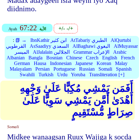
Madax adaygeen isla weyni iyo Xaq
diidnimo.
67:22
+/-
-/+
الأية
Ayah
AlQurtubi
AtTabariy الطبري
IbnKathir ابن كثير
📗 →
:
AlMuyassar
AlBaghawi البغوي
AsSaadiyy السعدي
القرطوبي
Arabic
Grammar الإعراب
AlJalalain الجلالين
الميسر
Albanian
Bangla
Bosnian
Chinese
Czech
English
French
German
Hausa
Indonesian
Japanese
Korean
Malay
Malayalam
Persian
Portuguese
Russian
Somali
Spanish
Swahili
Turkish
Urdu
Yoruba
Transliteration [+]
أَفَمَن يَمْشِي مُكِبًّا عَلَىٰ وَجْهِهِ
أَهْدَىٰ أَمَّن يَمْشِي سَوِيًّا عَلَىٰ
صِرَاطٍ مُّسْتَقِيمٍ
Somali
Midkee wanaagsan Ruux Wajiga k socda