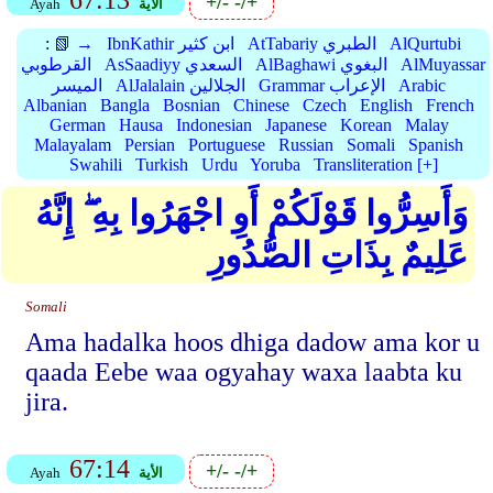
67:13
+/-
-/+
الأية
Ayah
AlQurtubi
AtTabariy الطبري
IbnKathir ابن كثير
📗 →
:
AlMuyassar
AlBaghawi البغوي
AsSaadiyy السعدي
القرطوبي
Arabic
Grammar الإعراب
AlJalalain الجلالين
الميسر
Albanian
Bangla
Bosnian
Chinese
Czech
English
French
German
Hausa
Indonesian
Japanese
Korean
Malay
Malayalam
Persian
Portuguese
Russian
Somali
Spanish
Swahili
Turkish
Urdu
Yoruba
Transliteration [+]
وَأَسِرُّوا قَوْلَكُمْ أَوِ اجْهَرُوا بِهِ ۖ إِنَّهُ
عَلِيمٌ بِذَاتِ الصُّدُورِ
Somali
Ama hadalka hoos dhiga dadow ama kor u
qaada Eebe waa ogyahay waxa laabta ku
jira.
67:14
+/-
-/+
الأية
Ayah