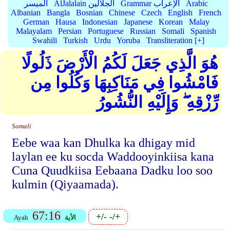
Arabic
Grammar الإعراب
AlJalalain الجلالين
الميسر
Albanian
Bangla
Bosnian
Chinese
Czech
English
French
German
Hausa
Indonesian
Japanese
Korean
Malay
Malayalam
Persian
Portuguese
Russian
Somali
Spanish
Swahili
Turkish
Urdu
Yoruba
Transliteration [+]
هُوَ الَّذِي جَعَلَ لَكُمُ الْأَرْضَ ذَلُولًا
فَامْشُوا فِي مَنَاكِبِهَا وَكُلُوا مِن
رِّزْقِهِ ۖ وَإِلَيْهِ النُّشُورُ
Somali
Eebe waa kan Dhulka ka dhigay mid
laylan ee ku socda Waddooyinkiisa kana
Cuna Quudkiisa Eebaana Dadku loo soo
kulmin (Qiyaamada).
67:16
+/-
-/+
الأية
Ayah