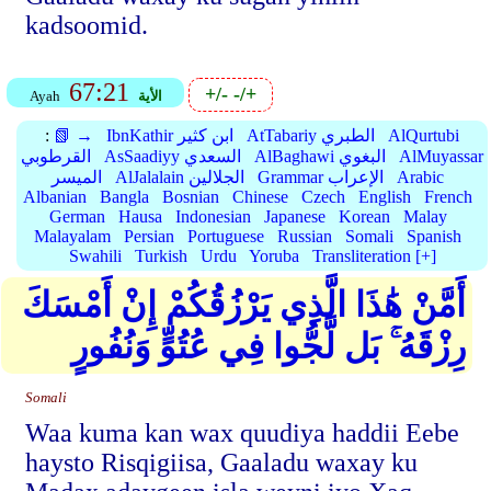
kadsoomid.
67:21
+/-
-/+
الأية
Ayah
AlQurtubi
AtTabariy الطبري
IbnKathir ابن كثير
📗 →
:
AlMuyassar
AlBaghawi البغوي
AsSaadiyy السعدي
القرطوبي
Arabic
Grammar الإعراب
AlJalalain الجلالين
الميسر
Albanian
Bangla
Bosnian
Chinese
Czech
English
French
German
Hausa
Indonesian
Japanese
Korean
Malay
Malayalam
Persian
Portuguese
Russian
Somali
Spanish
Swahili
Turkish
Urdu
Yoruba
Transliteration [+]
أَمَّنْ هَٰذَا الَّذِي يَرْزُقُكُمْ إِنْ أَمْسَكَ
رِزْقَهُ ۚ بَل لَّجُّوا فِي عُتُوٍّ وَنُفُورٍ
Somali
Waa kuma kan wax quudiya haddii Eebe
haysto Risqigiisa, Gaaladu waxay ku