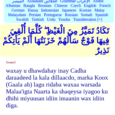
Arabic
Grammar الإعراب
AlJalalain الجلالين
الميسر
Albanian
Bangla
Bosnian
Chinese
Czech
English
French
German
Hausa
Indonesian
Japanese
Korean
Malay
Malayalam
Persian
Portuguese
Russian
Somali
Spanish
Swahili
Turkish
Urdu
Yoruba
Transliteration [+]
تَكَادُ تَمَيَّزُ مِنَ الْغَيْظِ ۖ كُلَّمَا أُلْقِيَ
فِيهَا فَوْجٌ سَأَلَهُمْ خَزَنَتُهَا أَلَمْ يَأْتِكُمْ
نَذِيرٌ
Somali
waxay u dhawdahay inay Cadha
daraadeed la kala dillaacdo, marka Koox
(Gaala ah) lagu ridaba waxaa warsada
Malaa'igta Naarta ka shaqeysa iyagoo ku
dhihi miyuusan idiin imaanin wax idiin
diga.