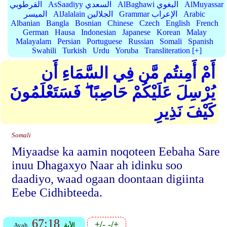
AlMuyassar
AlBaghawi البغوي
AsSaadiyy السعدي
القرطوبي
Arabic
Grammar الإعراب
AlJalalain الجلالين
الميسر
Albanian
Bangla
Bosnian
Chinese
Czech
English
French
German
Hausa
Indonesian
Japanese
Korean
Malay
Malayalam
Persian
Portuguese
Russian
Somali
Spanish
Swahili
Turkish
Urdu
Yoruba
Transliteration [+]
أَمْ أَمِنتُم مَّن فِي السَّمَاءِ أَن
يُرْسِلَ عَلَيْكُمْ حَاصِبًا ۖ فَسَتَعْلَمُونَ
كَيْفَ نَذِيرِ
Somali
Miyaadse ka aamin noqoteen Eebaha Sare
inuu Dhagaxyo Naar ah idinku soo
daadiyo, waad ogaan doontaan digiinta
Eebe Cidhibteeda.
67:18
+/-
-/+
الأية
Ayah