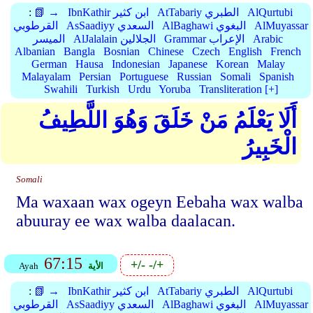
AlQurtubi
AtTabariy الطبري
IbnKathir ابن كثير
📗 →
:
AlMuyassar
AlBaghawi البغوي
AsSaadiyy السعدي
القرطوبي
Arabic
Grammar الإعراب
AlJalalain الجلالين
الميسر
Albanian
Bangla
Bosnian
Chinese
Czech
English
French
German
Hausa
Indonesian
Japanese
Korean
Malay
Malayalam
Persian
Portuguese
Russian
Somali
Spanish
Swahili
Turkish
Urdu
Yoruba
Transliteration [+]
أَلَا يَعْلَمُ مَنْ خَلَقَ وَهُوَ اللَّطِيفُ
الْخَبِيرُ
Somali
Ma waxaan wax ogeyn Eebaha wax walba
abuuray ee wax walba daalacan.
67:15
+/-
-/+
الأية
Ayah
AlQurtubi
AtTabariy الطبري
IbnKathir ابن كثير
📗 →
:
AlMuyassar
AlBaghawi البغوي
AsSaadiyy السعدي
القرطوبي