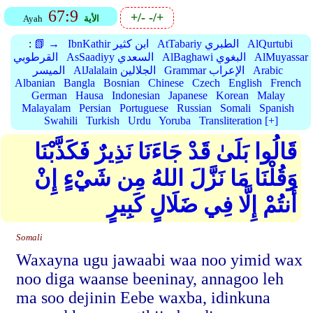
67:9
+/-
-/+
الأية
Ayah
AlQurtubi
AtTabariy الطبري
IbnKathir ابن كثير
📗 →
:
AlMuyassar
AlBaghawi البغوي
AsSaadiyy السعدي
القرطوبي
Arabic
Grammar الإعراب
AlJalalain الجلالين
الميسر
Albanian
Bangla
Bosnian
Chinese
Czech
English
French
German
Hausa
Indonesian
Japanese
Korean
Malay
Malayalam
Persian
Portuguese
Russian
Somali
Spanish
Swahili
Turkish
Urdu
Yoruba
Transliteration [+]
قَالُوا بَلَىٰ قَدْ جَاءَنَا نَذِيرٌ فَكَذَّبْنَا
وَقُلْنَا مَا نَزَّلَ اللهُ مِن شَيْءٍ إِنْ
أَنتُمْ إِلَّا فِي ضَلَالٍ كَبِيرٍ
Somali
Waxayna ugu jawaabi waa noo yimid wax
noo diga waanse beeninay, annagoo leh
ma soo dejinin Eebe waxba, idinkuna