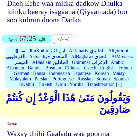
Dheh Eebe waa midka dadkow Dhulka
idinku beeray isagaana (Qiyaamada) loo
soo kulmin doona Dadka.
67:25
+/-
-/+
الأية
Ayah
AlQurtubi
AtTabariy الطبري
IbnKathir ابن كثير
📗 →
:
AlMuyassar
AlBaghawi البغوي
AsSaadiyy السعدي
القرطوبي
Arabic
Grammar الإعراب
AlJalalain الجلالين
الميسر
Albanian
Bangla
Bosnian
Chinese
Czech
English
French
German
Hausa
Indonesian
Japanese
Korean
Malay
Malayalam
Persian
Portuguese
Russian
Somali
Spanish
Swahili
Turkish
Urdu
Yoruba
Transliteration [+]
وَيَقُولُونَ مَتَىٰ هَٰذَا الْوَعْدُ إِن كُنتُمْ
صَادِقِينَ
Somali
Waxay dhihi Gaaladu waa goorma