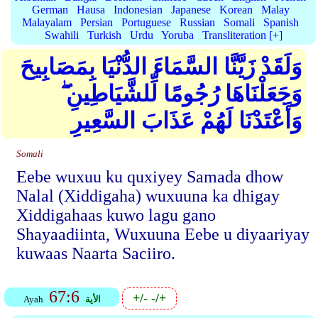
German
Hausa
Indonesian
Japanese
Korean
Malay
Malayalam
Persian
Portuguese
Russian
Somali
Spanish
Swahili
Turkish
Urdu
Yoruba
Transliteration [+]
وَلَقَدْ زَيَّنَّا السَّمَاءَ الدُّنْيَا بِمَصَابِيحَ
وَجَعَلْنَاهَا رُجُومًا لِّلشَّيَاطِينِ ۖ
وَأَعْتَدْنَا لَهُمْ عَذَابَ السَّعِيرِ
Somali
Eebe wuxuu ku quxiyey Samada dhow
Nalal (Xiddigaha) wuxuuna ka dhigay
Xiddigahaas kuwo lagu gano
Shayaadiinta, Wuxuuna Eebe u diyaariyay
kuwaas Naarta Saciiro.
67:6
+/-
-/+
الأية
Ayah