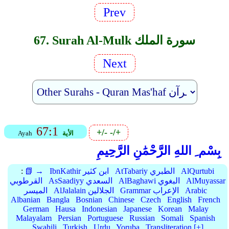
Prev
67. Surah Al-Mulk سورة الملك
Next
67:1
+/-
-/+
الأية
Ayah
بِسْم ِ اللهِ الرَّحْمَٰنِ الرَّحِيمِ
AlQurtubi
AtTabariy الطبري
IbnKathir ابن كثير
📗 →
:
AlMuyassar
AlBaghawi البغوي
AsSaadiyy السعدي
القرطوبي
Arabic
Grammar الإعراب
AlJalalain الجلالين
الميسر
Albanian
Bangla
Bosnian
Chinese
Czech
English
French
German
Hausa
Indonesian
Japanese
Korean
Malay
Malayalam
Persian
Portuguese
Russian
Somali
Spanish
Swahili
Turkish
Urdu
Yoruba
Transliteration [+]