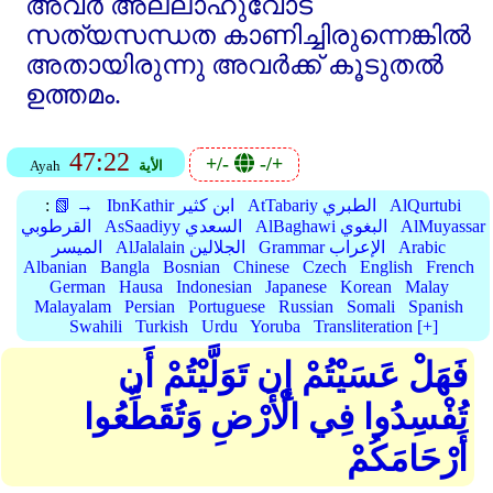
അവര്‍ അല്ലാഹുവോട്‌
സത്യസന്ധത കാണിച്ചിരുന്നെങ്കില്‍
അതായിരുന്നു അവര്‍ക്ക്‌ കൂടുതല്‍
ഉത്തമം.
47:22
+/-
-/+
الأية
Ayah
AlQurtubi
AtTabariy الطبري
IbnKathir ابن كثير
📗 →
:
AlMuyassar
AlBaghawi البغوي
AsSaadiyy السعدي
القرطوبي
Arabic
Grammar الإعراب
AlJalalain الجلالين
الميسر
Albanian
Bangla
Bosnian
Chinese
Czech
English
French
German
Hausa
Indonesian
Japanese
Korean
Malay
Malayalam
Persian
Portuguese
Russian
Somali
Spanish
Swahili
Turkish
Urdu
Yoruba
Transliteration [+]
فَهَلْ عَسَيْتُمْ إِن تَوَلَّيْتُمْ أَن
تُفْسِدُوا فِي الْأَرْضِ وَتُقَطِّعُوا
أَرْحَامَكُمْ