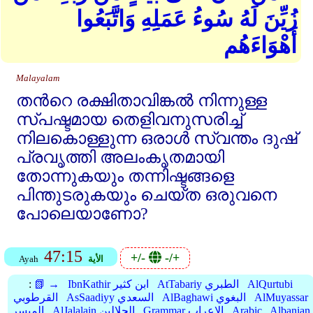
زُيِّنَ لَهُ سُوءُ عَمَلِهِ وَاتَّبَعُوا
أَهْوَاءَهُم
Malayalam
തന്‍റെ രക്ഷിതാവിങ്കല്‍ നിന്നുള്ള
സ്പഷ്ടമായ തെളിവനുസരിച്ച്‌
നിലകൊള്ളുന്ന ഒരാള്‍ സ്വന്തം ദുഷ്‌
പ്രവൃത്തി അലംകൃതമായി
തോന്നുകയും തന്നിഷ്ടങ്ങളെ
പിന്തുടരുകയും ചെയ്ത ഒരുവനെ
പോലെയാണോ?
47:15
+/-
-/+
الأية
Ayah
AlQurtubi
AtTabariy الطبري
IbnKathir ابن كثير
📗 →
:
AlMuyassar
AlBaghawi البغوي
AsSaadiyy السعدي
القرطوبي
Albanian
Arabic
Grammar الإعراب
AlJalalain الجلالين
الميسر