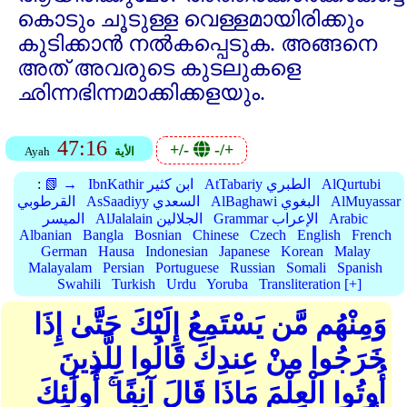
കൊടും ചൂടുള്ള വെള്ളമായിരിക്കും
കുടിക്കാന്‍ നല്‍കപ്പെടുക. അങ്ങനെ
അത്‌ അവരുടെ കുടലുകളെ
ഛിന്നഭിന്നമാക്കിക്കളയും.
47:16
+/-
-/+
الأية
Ayah
AlQurtubi
AtTabariy الطبري
IbnKathir ابن كثير
📗 →
:
AlMuyassar
AlBaghawi البغوي
AsSaadiyy السعدي
القرطوبي
Arabic
Grammar الإعراب
AlJalalain الجلالين
الميسر
Albanian
Bangla
Bosnian
Chinese
Czech
English
French
German
Hausa
Indonesian
Japanese
Korean
Malay
Malayalam
Persian
Portuguese
Russian
Somali
Spanish
Swahili
Turkish
Urdu
Yoruba
Transliteration [+]
وَمِنْهُم مَّن يَسْتَمِعُ إِلَيْكَ حَتَّىٰ إِذَا
خَرَجُوا مِنْ عِندِكَ قَالُوا لِلَّذِينَ
أُوتُوا الْعِلْمَ مَاذَا قَالَ آنِفًا ۚ أُولَٰئِكَ