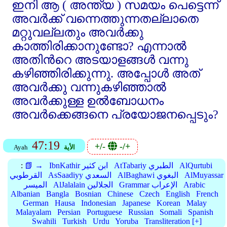
ഇനി ആ ( അന്ത്യ ) സമയം പെട്ടെന്ന്‌
അവര്‍ക്ക്‌ വന്നെത്തുന്നതല്ലാതെ
മറ്റുവല്ലതും അവര്‍ക്കു
കാത്തിരിക്കാനുണ്ടോ? എന്നാല്‍
അതിന്‍റെ അടയാളങ്ങള്‍ വന്നു
കഴിഞ്ഞിരിക്കുന്നു. അപ്പോള്‍ അത്‌
അവര്‍ക്കു വന്നുകഴിഞ്ഞാല്‍
അവര്‍ക്കുള്ള ഉല്‍ബോധനം
അവര്‍ക്കെങ്ങനെ പ്രയോജനപ്പെടും?
47:19
+/-
-/+
الأية
Ayah
AlQurtubi
AtTabariy الطبري
IbnKathir ابن كثير
📗 →
:
AlMuyassar
AlBaghawi البغوي
AsSaadiyy السعدي
القرطوبي
Arabic
Grammar الإعراب
AlJalalain الجلالين
الميسر
Albanian
Bangla
Bosnian
Chinese
Czech
English
French
German
Hausa
Indonesian
Japanese
Korean
Malay
Malayalam
Persian
Portuguese
Russian
Somali
Spanish
Swahili
Turkish
Urdu
Yoruba
Transliteration [+]