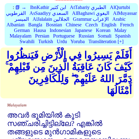
AlQurtubi
AtTabariy الطبري
IbnKathir ابن كثير
📗 →
:
AlMuyassar
AlBaghawi البغوي
AsSaadiyy السعدي
القرطوبي
Arabic
Grammar الإعراب
AlJalalain الجلالين
الميسر
Albanian
Bangla
Bosnian
Chinese
Czech
English
French
German
Hausa
Indonesian
Japanese
Korean
Malay
Malayalam
Persian
Portuguese
Russian
Somali
Spanish
Swahili
Turkish
Urdu
Yoruba
Transliteration [+]
أَفَلَمْ يَسِيرُوا فِي الْأَرْضِ فَيَنظُرُوا
كَيْفَ كَانَ عَاقِبَةُ الَّذِينَ مِن قَبْلِهِمْ ۚ
دَمَّرَ اللهُ عَلَيْهِمْ ۖ وَلِلْكَافِرِينَ
أَمْثَالُهَا
Malayalam
അവര്‍ ഭൂമിയില്‍ കൂടി
സഞ്ചരിച്ചിട്ടില്ലേ? എങ്കില്‍
തങ്ങളുടെ മുന്‍ഗാമികളുടെ