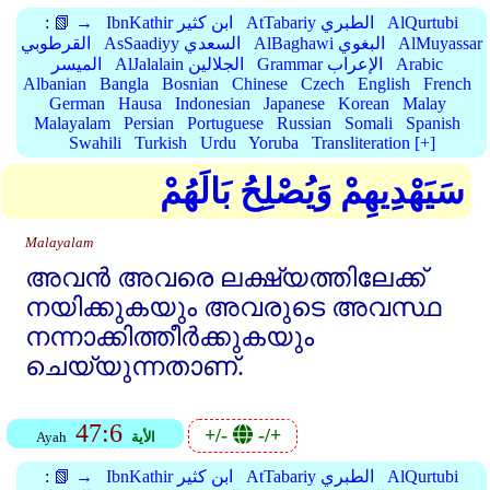
AlQurtubi
AtTabariy الطبري
IbnKathir ابن كثير
📗 →
:
AlMuyassar
AlBaghawi البغوي
AsSaadiyy السعدي
القرطوبي
Arabic
Grammar الإعراب
AlJalalain الجلالين
الميسر
Albanian
Bangla
Bosnian
Chinese
Czech
English
French
German
Hausa
Indonesian
Japanese
Korean
Malay
Malayalam
Persian
Portuguese
Russian
Somali
Spanish
Swahili
Turkish
Urdu
Yoruba
Transliteration [+]
سَيَهْدِيهِمْ وَيُصْلِحُ بَالَهُمْ
Malayalam
അവന്‍ അവരെ ലക്ഷ്യത്തിലേക്ക്‌
നയിക്കുകയും അവരുടെ അവസ്ഥ
നന്നാക്കിത്തീര്‍ക്കുകയും
ചെയ്യുന്നതാണ്‌.
47:6
+/-
-/+
الأية
Ayah
AlQurtubi
AtTabariy الطبري
IbnKathir ابن كثير
📗 →
: