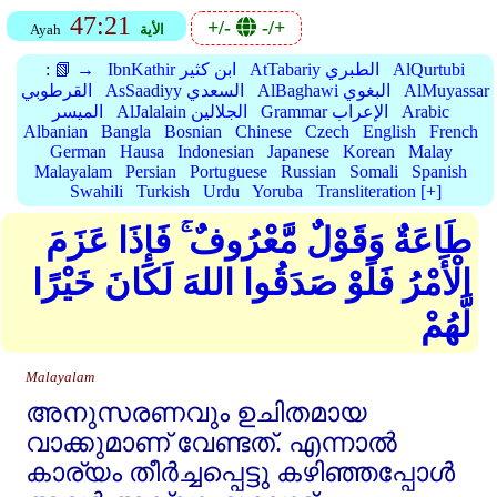
47:21
+/-
-/+
الأية
Ayah
AlQurtubi
AtTabariy الطبري
IbnKathir ابن كثير
📗 →
:
AlMuyassar
AlBaghawi البغوي
AsSaadiyy السعدي
القرطوبي
Arabic
Grammar الإعراب
AlJalalain الجلالين
الميسر
Albanian
Bangla
Bosnian
Chinese
Czech
English
French
German
Hausa
Indonesian
Japanese
Korean
Malay
Malayalam
Persian
Portuguese
Russian
Somali
Spanish
Swahili
Turkish
Urdu
Yoruba
Transliteration [+]
طَاعَةٌ وَقَوْلٌ مَّعْرُوفٌ ۚ فَإِذَا عَزَمَ
الْأَمْرُ فَلَوْ صَدَقُوا اللهَ لَكَانَ خَيْرًا
لَّهُمْ
Malayalam
അനുസരണവും ഉചിതമായ
വാക്കുമാണ്‌ വേണ്ടത്‌. എന്നാല്‍
കാര്യം തീര്‍ച്ചപ്പെട്ടു കഴിഞ്ഞപ്പോള്‍