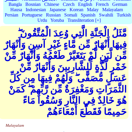
Bangla
Bosnian
Chinese
Czech
English
French
German
Hausa
Indonesian
Japanese
Korean
Malay
Malayalam
Persian
Portuguese
Russian
Somali
Spanish
Swahili
Turkish
Urdu
Yoruba
Transliteration [+]
مَّثَلُ الْجَنَّةِ الَّتِي وُعِدَ الْمُتَّقُونَ ۖ
فِيهَا أَنْهَارٌ مِّن مَّاءٍ غَيْرِ آسِنٍ وَأَنْهَارٌ
مِّن لَّبَنٍ لَّمْ يَتَغَيَّرْ طَعْمُهُ وَأَنْهَارٌ مِّنْ
خَمْرٍ لَّذَّةٍ لِّلشَّارِبِينَ وَأَنْهَارٌ مِّنْ
عَسَلٍ مُّصَفًّى ۖ وَلَهُمْ فِيهَا مِن كُلِّ
الثَّمَرَاتِ وَمَغْفِرَةٌ مِّن رَّبِّهِمْ ۖ كَمَنْ
هُوَ خَالِدٌ فِي النَّارِ وَسُقُوا مَاءً
حَمِيمًا فَقَطَّعَ أَمْعَاءَهُمْ
Malayalam