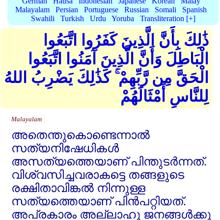
German
Hausa
Indonesian
Japanese
Korean
Malay
Malayalam
Persian
Portuguese
Russian
Somali
Spanish
Swahili
Turkish
Urdu
Yoruba
Transliteration [+]
ذَٰلِكَ بِأَنَّ الَّذِينَ كَفَرُوا اتَّبَعُوا
الْبَاطِلَ وَأَنَّ الَّذِينَ آمَنُوا اتَّبَعُوا
الْحَقَّ مِن رَّبِّهِمْ ۚ كَذَٰلِكَ يَضْرِبُ اللهُ
لِلنَّاسِ أَمْثَالَهُمْ
Malayalam
അതെന്തുകൊണ്ടെന്നാല്‍
സത്യനിഷേധികള്‍
അസത്യത്തെയാണ്‌ പിന്തുടര്‍ന്നത്‌.
വിശ്വസിച്ചവരാകട്ടെ തങ്ങളുടെ
രക്ഷിതാവിങ്കല്‍ നിന്നുള്ള
സത്യത്തെയാണ്‌ പിന്‍പറ്റിയത്‌.
അപ്രകാരം അല്ലാഹു ജനങ്ങള്‍ക്കു