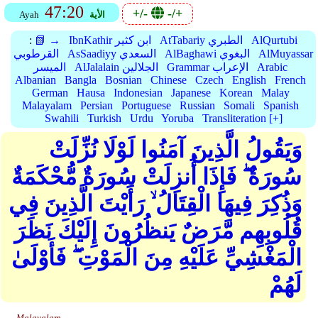
47:20
+/-
-/+
الأية
Ayah
AlQurtubi
AtTabariy الطبري
IbnKathir ابن كثير
📗 →
:
AlMuyassar
AlBaghawi البغوي
AsSaadiyy السعدي
القرطوبي
Arabic
Grammar الإعراب
AlJalalain الجلالين
الميسر
Albanian
Bangla
Bosnian
Chinese
Czech
English
French
German
Hausa
Indonesian
Japanese
Korean
Malay
Malayalam
Persian
Portuguese
Russian
Somali
Spanish
Swahili
Turkish
Urdu
Yoruba
Transliteration [+]
وَيَقُولُ الَّذِينَ آمَنُوا لَوْلَا نُزِّلَتْ
سُورَةٌ ۖ فَإِذَا أُنزِلَتْ سُورَةٌ مُّحْكَمَةٌ
وَذُكِرَ فِيهَا الْقِتَالُ ۙ رَأَيْتَ الَّذِينَ فِي
قُلُوبِهِم مَّرَضٌ يَنظُرُونَ إِلَيْكَ نَظَرَ
الْمَغْشِيِّ عَلَيْهِ مِنَ الْمَوْتِ ۖ فَأَوْلَىٰ
لَهُمْ
Malayalam