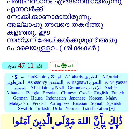
പര്യവസാനം എങ്ങനെയായിരുന്നു
എന്നവര്‍ക്ക്‌
നോക്കിക്കാണാമായിരുന്നു.
അല്ലാഹു അവരെ തകര്‍ത്തു
കളഞ്ഞു. ഈ
സത്യനിഷേധികള്‍ക്കുമുണ്ട്‌ അതു
പോലെയുള്ളവ. ( ശിക്ഷകള്‍ )
47:11
+/-
-/+
الأية
Ayah
AlQurtubi
AtTabariy الطبري
IbnKathir ابن كثير
📗 →
:
AlMuyassar
AlBaghawi البغوي
AsSaadiyy السعدي
القرطوبي
Arabic
Grammar الإعراب
AlJalalain الجلالين
الميسر
Albanian
Bangla
Bosnian
Chinese
Czech
English
French
German
Hausa
Indonesian
Japanese
Korean
Malay
Malayalam
Persian
Portuguese
Russian
Somali
Spanish
Swahili
Turkish
Urdu
Yoruba
Transliteration [+]
ذَٰلِكَ بِأَنَّ اللهَ مَوْلَى الَّذِينَ آمَنُوا