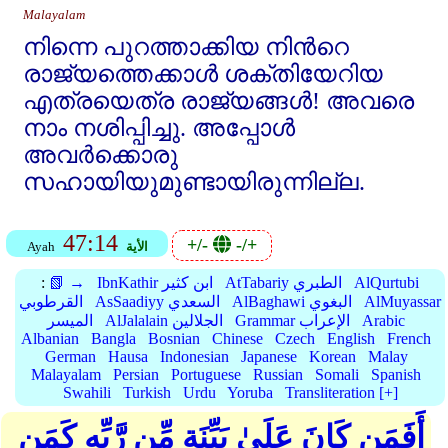
Malayalam
നിന്നെ പുറത്താക്കിയ നിന്‍റെ
രാജ്യത്തെക്കാള്‍ ശക്തിയേറിയ
എത്രയെത്ര രാജ്യങ്ങള്‍! അവരെ
നാം നശിപ്പിച്ചു. അപ്പോള്‍
അവര്‍ക്കൊരു
സഹായിയുമുണ്ടായിരുന്നില്ല.
47:14
+/-
-/+
الأية
Ayah
AlQurtubi
AtTabariy الطبري
IbnKathir ابن كثير
📗 →
:
AlMuyassar
AlBaghawi البغوي
AsSaadiyy السعدي
القرطوبي
Arabic
Grammar الإعراب
AlJalalain الجلالين
الميسر
Albanian
Bangla
Bosnian
Chinese
Czech
English
French
German
Hausa
Indonesian
Japanese
Korean
Malay
Malayalam
Persian
Portuguese
Russian
Somali
Spanish
Swahili
Turkish
Urdu
Yoruba
Transliteration [+]
أَفَمَن كَانَ عَلَىٰ بَيِّنَةٍ مِّن رَّبِّهِ كَمَن