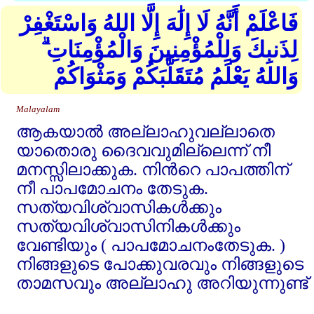
فَاعْلَمْ أَنَّهُ لَا إِلَٰهَ إِلَّا اللهُ وَاسْتَغْفِرْ
لِذَنبِكَ وَلِلْمُؤْمِنِينَ وَالْمُؤْمِنَاتِ ۗ
وَاللهُ يَعْلَمُ مُتَقَلَّبَكُمْ وَمَثْوَاكُمْ
Malayalam
ആകയാല്‍ അല്ലാഹുവല്ലാതെ
യാതൊരു ദൈവവുമില്ലെന്ന്‌ നീ
മനസ്സിലാക്കുക. നിന്‍റെ പാപത്തിന്‌
നീ പാപമോചനം തേടുക.
സത്യവിശ്വാസികള്‍ക്കും
സത്യവിശ്വാസിനികള്‍ക്കും
വേണ്ടിയും ( പാപമോചനംതേടുക. )
നിങ്ങളുടെ പോക്കുവരവും നിങ്ങളുടെ
താമസവും അല്ലാഹു അറിയുന്നുണ്ട്‌