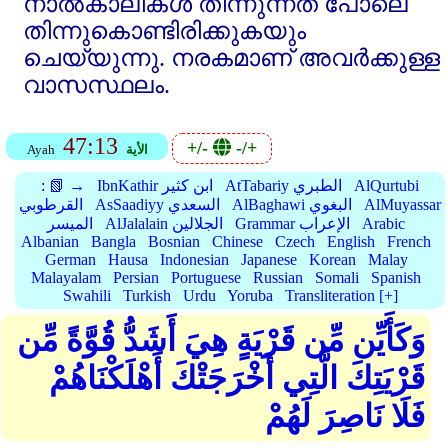
നാല്‍കാലികള്‍ തിന്നുന്നത്‌ പോലെ
തിന്നുകൊണ്ടിരിക്കുകയും
ചെയ്യുന്നു. നരകമാണ്‌ അവര്‍ക്കുള്ള
വാസസ്ഥലം.
47:13
+/-
-/+
الأية
Ayah
AlQurtubi
AtTabariy الطبري
IbnKathir ابن كثير
📗 →
:
AlMuyassar
AlBaghawi البغوي
AsSaadiyy السعدي
القرطوبي
Arabic
Grammar الإعراب
AlJalalain الجلالين
الميسر
Albanian
Bangla
Bosnian
Chinese
Czech
English
French
German
Hausa
Indonesian
Japanese
Korean
Malay
Malayalam
Persian
Portuguese
Russian
Somali
Spanish
Swahili
Turkish
Urdu
Yoruba
Transliteration [+]
وَكَأَيِّن مِّن قَرْيَةٍ هِيَ أَشَدُّ قُوَّةً مِّن
قَرْيَتِكَ الَّتِي أَخْرَجَتْكَ أَهْلَكْنَاهُمْ
فَلَا نَاصِرَ لَهُمْ