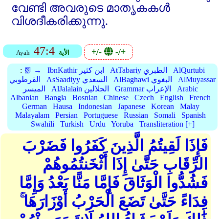
വേണ്ടി അവരുടെ മാതൃകകള്‍
വിശദീകരിക്കുന്നു.
47:4
+/-
-/+
الأية
Ayah
AlQurtubi
AtTabariy الطبري
IbnKathir ابن كثير
📗 →
:
AlMuyassar
AlBaghawi البغوي
AsSaadiyy السعدي
القرطوبي
Arabic
Grammar الإعراب
AlJalalain الجلالين
الميسر
Albanian
Bangla
Bosnian
Chinese
Czech
English
French
German
Hausa
Indonesian
Japanese
Korean
Malay
Malayalam
Persian
Portuguese
Russian
Somali
Spanish
Swahili
Turkish
Urdu
Yoruba
Transliteration [+]
فَإِذَا لَقِيتُمُ الَّذِينَ كَفَرُوا فَضَرْبَ
الرِّقَابِ حَتَّىٰ إِذَا أَثْخَنتُمُوهُمْ
فَشُدُّوا الْوَثَاقَ فَإِمَّا مَنًّا بَعْدُ وَإِمَّا
فِدَاءً حَتَّىٰ تَضَعَ الْحَرْبُ أَوْزَارَهَا ۚ