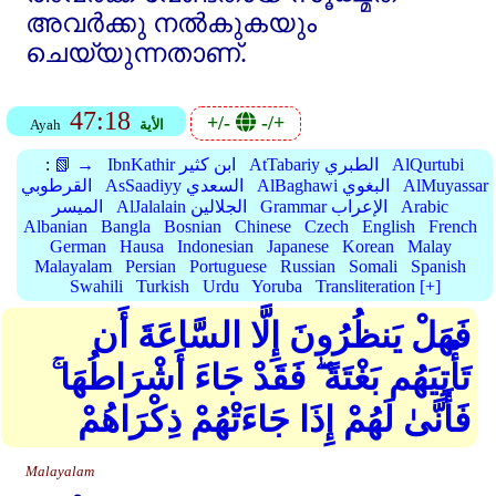
അവര്‍ക്കു നല്‍കുകയും
ചെയ്യുന്നതാണ്‌.
47:18
+/-
-/+
الأية
Ayah
AlQurtubi
AtTabariy الطبري
IbnKathir ابن كثير
📗 →
:
AlMuyassar
AlBaghawi البغوي
AsSaadiyy السعدي
القرطوبي
Arabic
Grammar الإعراب
AlJalalain الجلالين
الميسر
Albanian
Bangla
Bosnian
Chinese
Czech
English
French
German
Hausa
Indonesian
Japanese
Korean
Malay
Malayalam
Persian
Portuguese
Russian
Somali
Spanish
Swahili
Turkish
Urdu
Yoruba
Transliteration [+]
فَهَلْ يَنظُرُونَ إِلَّا السَّاعَةَ أَن
تَأْتِيَهُم بَغْتَةً ۖ فَقَدْ جَاءَ أَشْرَاطُهَا ۚ
فَأَنَّىٰ لَهُمْ إِذَا جَاءَتْهُمْ ذِكْرَاهُمْ
Malayalam