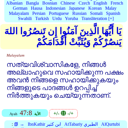
Albanian
Bangla
Bosnian
Chinese
Czech
English
French
German
Hausa
Indonesian
Japanese
Korean
Malay
Malayalam
Persian
Portuguese
Russian
Somali
Spanish
Swahili
Turkish
Urdu
Yoruba
Transliteration [+]
يَا أَيُّهَا الَّذِينَ آمَنُوا إِن تَنصُرُوا اللهَ
يَنصُرْكُمْ وَيُثَبِّتْ أَقْدَامَكُمْ
Malayalam
സത്യവിശ്വാസികളേ, നിങ്ങള്‍
അല്ലാഹുവെ സഹായിക്കുന്ന പക്ഷം
അവന്‍ നിങ്ങളെ സഹായിക്കുകയും
നിങ്ങളുടെ പാദങ്ങള്‍ ഉറപ്പിച്ച്‌
നിര്‍ത്തുകയും ചെയ്യുന്നതാണ്‌.
47:8
+/-
-/+
الأية
Ayah
AlQurtubi
AtTabariy الطبري
IbnKathir ابن كثير
📗 →
: