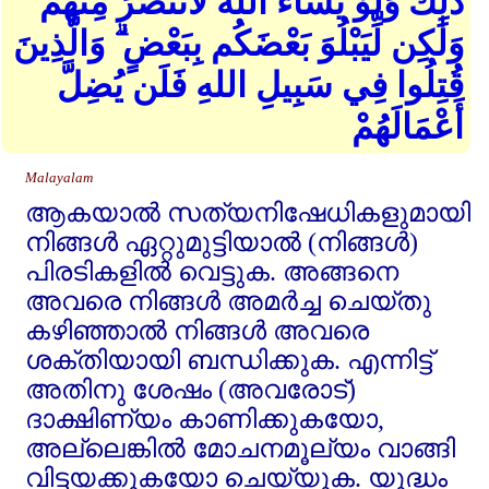
ذَٰلِكَ وَلَوْ يَشَاءُ اللهُ لَانتَصَرَ مِنْهُمْ
وَلَٰكِن لِّيَبْلُوَ بَعْضَكُم بِبَعْضٍ ۗ وَالَّذِينَ
قُتِلُوا فِي سَبِيلِ اللهِ فَلَن يُضِلَّ
أَعْمَالَهُمْ
Malayalam
ആകയാല്‍ സത്യനിഷേധികളുമായി
നിങ്ങള്‍ ഏറ്റുമുട്ടിയാല്‍ (നിങ്ങള്‍)
പിരടികളില്‍ വെട്ടുക. അങ്ങനെ
അവരെ നിങ്ങള്‍ അമര്‍ച്ച ചെയ്തു
കഴിഞ്ഞാല്‍ നിങ്ങള്‍ അവരെ
ശക്തിയായി ബന്ധിക്കുക. എന്നിട്ട്‌
അതിനു ശേഷം (അവരോട്‌)
ദാക്ഷിണ്യം കാണിക്കുകയോ,
അല്ലെങ്കില്‍ മോചനമൂല്യം വാങ്ങി
വിട്ടയക്കുകയോ ചെയ്യുക. യുദ്ധം