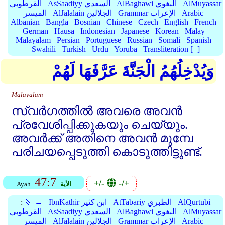
AlMuyassar
AlBaghawi البغوي
AsSaadiyy السعدي
القرطوبي
Arabic
Grammar الإعراب
AlJalalain الجلالين
الميسر
Albanian
Bangla
Bosnian
Chinese
Czech
English
French
German
Hausa
Indonesian
Japanese
Korean
Malay
Malayalam
Persian
Portuguese
Russian
Somali
Spanish
Swahili
Turkish
Urdu
Yoruba
Transliteration [+]
وَيُدْخِلُهُمُ الْجَنَّةَ عَرَّفَهَا لَهُمْ
Malayalam
സ്വര്‍ഗത്തില്‍ അവരെ അവന്‍
പ്രവേശിപ്പിക്കുകയും ചെയ്യും.
അവര്‍ക്ക്‌ അതിനെ അവന്‍ മുമ്പേ
പരിചയപ്പെടുത്തി കൊടുത്തിട്ടുണ്ട്‌.
47:7
+/-
-/+
الأية
Ayah
AlQurtubi
AtTabariy الطبري
IbnKathir ابن كثير
📗 →
:
AlMuyassar
AlBaghawi البغوي
AsSaadiyy السعدي
القرطوبي
Arabic
Grammar الإعراب
AlJalalain الجلالين
الميسر