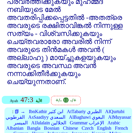
പ്രവര്‍ത്തിക്കുകയും മുഹമ്മദ്‌
നബിയുടെ മേല്‍
അവതരിപ്പിക്കപ്പെട്ടതില്‍ -അതത്രെ
അവരുടെ രക്ഷിതാവിങ്കല്‍ നിന്നുള്ള
സത്യം - വിശ്വസിക്കുകയും
ചെയ്തവരാരോ അവരില്‍ നിന്ന്‌
അവരുടെ തിന്‍മകള്‍ അവന്‍ (
അല്ലാഹു ) മായ്ച്ചുകളയുകയും
അവരുടെ അവസ്ഥ അവന്‍
നന്നാക്കിതീര്‍ക്കുകയും
ചെയ്യുന്നതാണ്‌.
47:3
+/-
-/+
الأية
Ayah
AlQurtubi
AtTabariy الطبري
IbnKathir ابن كثير
📗 →
:
AlMuyassar
AlBaghawi البغوي
AsSaadiyy السعدي
القرطوبي
Arabic
Grammar الإعراب
AlJalalain الجلالين
الميسر
Albanian
Bangla
Bosnian
Chinese
Czech
English
French