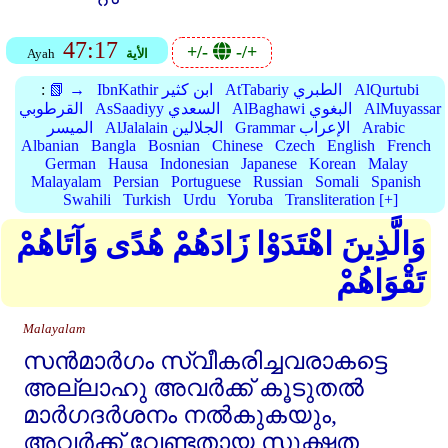
47:17
+/-
-/+
الأية
Ayah
AlQurtubi
AtTabariy الطبري
IbnKathir ابن كثير
📗 →
:
AlMuyassar
AlBaghawi البغوي
AsSaadiyy السعدي
القرطوبي
Arabic
Grammar الإعراب
AlJalalain الجلالين
الميسر
Albanian
Bangla
Bosnian
Chinese
Czech
English
French
German
Hausa
Indonesian
Japanese
Korean
Malay
Malayalam
Persian
Portuguese
Russian
Somali
Spanish
Swahili
Turkish
Urdu
Yoruba
Transliteration [+]
وَالَّذِينَ اهْتَدَوْا زَادَهُمْ هُدًى وَآتَاهُمْ
تَقْوَاهُمْ
Malayalam
സന്‍മാര്‍ഗം സ്വീകരിച്ചവരാകട്ടെ
അല്ലാഹു അവര്‍ക്ക്‌ കൂടുതല്‍
മാര്‍ഗദര്‍ശനം നല്‍കുകയും,
അവര്‍ക്ക്‌ വേണ്ടതായ സൂക്ഷ്മത