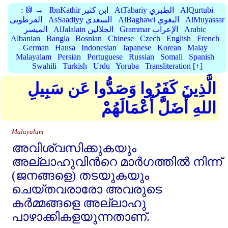
AlQurtubi
AtTabariy الطبري
IbnKathir ابن كثير
📗 →
:
AlMuyassar
AlBaghawi البغوي
AsSaadiyy السعدي
القرطوبي
Arabic
Grammar الإعراب
AlJalalain الجلالين
الميسر
Albanian
Bangla
Bosnian
Chinese
Czech
English
French
German
Hausa
Indonesian
Japanese
Korean
Malay
Malayalam
Persian
Portuguese
Russian
Somali
Spanish
Swahili
Turkish
Urdu
Yoruba
Transliteration [+]
الَّذِينَ كَفَرُوا وَصَدُّوا عَن سَبِيلِ
اللهِ أَضَلَّ أَعْمَالَهُمْ
Malayalam
അവിശ്വസിക്കുകയും
അല്ലാഹുവിന്‍റെ മാര്‍ഗത്തില്‍ നിന്ന്‌
(ജനങ്ങളെ) തടയുകയും
ചെയ്തവരാരോ അവരുടെ
കര്‍മ്മങ്ങളെ അല്ലാഹു
പാഴാക്കികളയുന്നതാണ്‌.