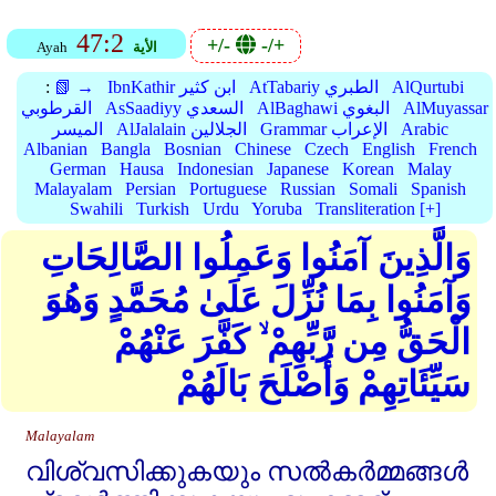
47:2
+/-
-/+
الأية
Ayah
AlQurtubi
AtTabariy الطبري
IbnKathir ابن كثير
📗 →
:
AlMuyassar
AlBaghawi البغوي
AsSaadiyy السعدي
القرطوبي
Arabic
Grammar الإعراب
AlJalalain الجلالين
الميسر
Albanian
Bangla
Bosnian
Chinese
Czech
English
French
German
Hausa
Indonesian
Japanese
Korean
Malay
Malayalam
Persian
Portuguese
Russian
Somali
Spanish
Swahili
Turkish
Urdu
Yoruba
Transliteration [+]
وَالَّذِينَ آمَنُوا وَعَمِلُوا الصَّالِحَاتِ
وَآمَنُوا بِمَا نُزِّلَ عَلَىٰ مُحَمَّدٍ وَهُوَ
الْحَقُّ مِن رَّبِّهِمْ ۙ كَفَّرَ عَنْهُمْ
سَيِّئَاتِهِمْ وَأَصْلَحَ بَالَهُمْ
Malayalam
വിശ്വസിക്കുകയും സല്‍കര്‍മ്മങ്ങള്‍