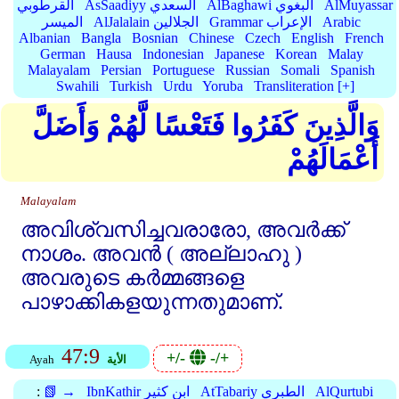
AlMuyassar
AlBaghawi البغوي
AsSaadiyy السعدي
القرطوبي
Arabic
Grammar الإعراب
AlJalalain الجلالين
الميسر
Albanian
Bangla
Bosnian
Chinese
Czech
English
French
German
Hausa
Indonesian
Japanese
Korean
Malay
Malayalam
Persian
Portuguese
Russian
Somali
Spanish
Swahili
Turkish
Urdu
Yoruba
Transliteration [+]
وَالَّذِينَ كَفَرُوا فَتَعْسًا لَّهُمْ وَأَضَلَّ
أَعْمَالَهُمْ
Malayalam
അവിശ്വസിച്ചവരാരോ, അവര്‍ക്ക്‌
നാശം. അവന്‍ ( അല്ലാഹു )
അവരുടെ കര്‍മ്മങ്ങളെ
പാഴാക്കികളയുന്നതുമാണ്‌.
47:9
+/-
-/+
الأية
Ayah
AlQurtubi
AtTabariy الطبري
IbnKathir ابن كثير
📗 →
: