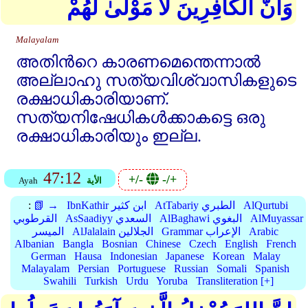
وَأَنَّ الْكَافِرِينَ لَا مَوْلَىٰ لَهُمْ
Malayalam
അതിന്‍റെ കാരണമെന്തെന്നാല്‍
അല്ലാഹു സത്യവിശ്വാസികളുടെ
രക്ഷാധികാരിയാണ്‌.
സത്യനിഷേധികള്‍ക്കാകട്ടെ ഒരു
രക്ഷാധികാരിയും ഇല്ല.
47:12
+/-
-/+
الأية
Ayah
AlQurtubi
AtTabariy الطبري
IbnKathir ابن كثير
📗 →
:
AlMuyassar
AlBaghawi البغوي
AsSaadiyy السعدي
القرطوبي
Arabic
Grammar الإعراب
AlJalalain الجلالين
الميسر
Albanian
Bangla
Bosnian
Chinese
Czech
English
French
German
Hausa
Indonesian
Japanese
Korean
Malay
Malayalam
Persian
Portuguese
Russian
Somali
Spanish
Swahili
Turkish
Urdu
Yoruba
Transliteration [+]