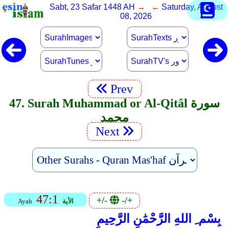
Sabt, 23 Safar 1448 AH
→ ←
Saturday, August
08, 2026
Prev
47. Surah Muhammad or Al-Qitâl سورة
محمد
Next
47:1
+/-
-/+
الأية
Ayah
بِسْم ِ اللهِ الرَّحْمَٰنِ الرَّحِيمِ