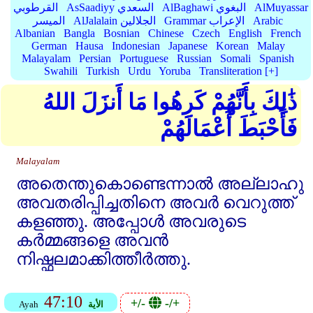
AlMuyassar
AlBaghawi البغوي
AsSaadiyy السعدي
القرطوبي
Arabic
Grammar الإعراب
AlJalalain الجلالين
الميسر
Albanian
Bangla
Bosnian
Chinese
Czech
English
French
German
Hausa
Indonesian
Japanese
Korean
Malay
Malayalam
Persian
Portuguese
Russian
Somali
Spanish
Swahili
Turkish
Urdu
Yoruba
Transliteration [+]
ذَٰلِكَ بِأَنَّهُمْ كَرِهُوا مَا أَنزَلَ اللهُ
فَأَحْبَطَ أَعْمَالَهُمْ
Malayalam
അതെന്തുകൊണ്ടെന്നാല്‍ അല്ലാഹു
അവതരിപ്പിച്ചതിനെ അവര്‍ വെറുത്ത്‌
കളഞ്ഞു. അപ്പോള്‍ അവരുടെ
കര്‍മ്മങ്ങളെ അവന്‍
നിഷ്ഫലമാക്കിത്തീര്‍ത്തു.
47:10
+/-
-/+
الأية
Ayah