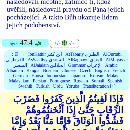
následovali nicotné, zatímco ti, kdož
uvěřili, následovali pravdu od Pána jejich
pocházející. A takto Bůh ukazuje lidem
jejich podobenství.
47:4
+/-
-/+
الأية
Ayah
AlQurtubi
AtTabariy الطبري
IbnKathir ابن كثير
📗 →
:
AlMuyassar
AlBaghawi البغوي
AsSaadiyy السعدي
القرطوبي
Arabic
Grammar الإعراب
AlJalalain الجلالين
الميسر
Albanian
Bangla
Bosnian
Chinese
Czech
English
French
German
Hausa
Indonesian
Japanese
Korean
Malay
Malayalam
Persian
Portuguese
Russian
Somali
Spanish
Swahili
Turkish
Urdu
Yoruba
Transliteration [+]
فَإِذَا لَقِيتُمُ الَّذِينَ كَفَرُوا فَضَرْبَ
الرِّقَابِ حَتَّىٰ إِذَا أَثْخَنتُمُوهُمْ
فَشُدُّوا الْوَثَاقَ فَإِمَّا مَنًّا بَعْدُ وَإِمَّا