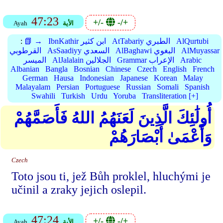
47:23
+/-
-/+
الأية
Ayah
AlQurtubi
AtTabariy الطبري
IbnKathir ابن كثير
📗 →
:
AlMuyassar
AlBaghawi البغوي
AsSaadiyy السعدي
القرطوبي
Arabic
Grammar الإعراب
AlJalalain الجلالين
الميسر
Albanian
Bangla
Bosnian
Chinese
Czech
English
French
German
Hausa
Indonesian
Japanese
Korean
Malay
Malayalam
Persian
Portuguese
Russian
Somali
Spanish
Swahili
Turkish
Urdu
Yoruba
Transliteration [+]
أُولَٰئِكَ الَّذِينَ لَعَنَهُمُ اللهُ فَأَصَمَّهُمْ
وَأَعْمَىٰ أَبْصَارَهُمْ
Czech
Toto jsou ti, jež Bůh proklel, hluchými je
učinil a zraky jejich oslepil.
47:24
+/-
-/+
الأية
Ayah