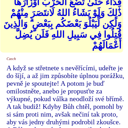
فِدَاءً حَتَّىٰ تَضَعَ الْحَرْبُ أَوْزَارَهَا ۚ
ذَٰلِكَ وَلَوْ يَشَاءُ اللهُ لَانتَصَرَ مِنْهُمْ
وَلَٰكِن لِّيَبْلُوَ بَعْضَكُم بِبَعْضٍ ۗ وَالَّذِينَ
قُتِلُوا فِي سَبِيلِ اللهِ فَلَن يُضِلَّ
أَعْمَالَهُمْ
Czech
A když se střetnete s nevěřícími, udeřte je
do šíjí, a až jim způsobíte úplnou porážku,
pevně je spoutejte! A potom je buď
omilostněte, anebo je propusťte za
výkupné, pokud válka neodloží své břímě.
A tak budiž! Kdyby Bůh chtěl, pomohl by
si sám proti nim, avšak nečiní tak proto,
aby vás jedny druhými podrobil zkoušce.