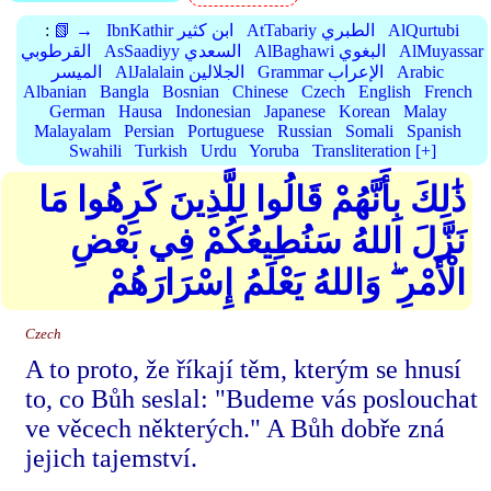
AlQurtubi
AtTabariy الطبري
IbnKathir ابن كثير
📗 →
:
AlMuyassar
AlBaghawi البغوي
AsSaadiyy السعدي
القرطوبي
Arabic
Grammar الإعراب
AlJalalain الجلالين
الميسر
Albanian
Bangla
Bosnian
Chinese
Czech
English
French
German
Hausa
Indonesian
Japanese
Korean
Malay
Malayalam
Persian
Portuguese
Russian
Somali
Spanish
Swahili
Turkish
Urdu
Yoruba
Transliteration [+]
ذَٰلِكَ بِأَنَّهُمْ قَالُوا لِلَّذِينَ كَرِهُوا مَا
نَزَّلَ اللهُ سَنُطِيعُكُمْ فِي بَعْضِ
الْأَمْرِ ۖ وَاللهُ يَعْلَمُ إِسْرَارَهُمْ
Czech
A to proto, že říkají těm, kterým se hnusí
to, co Bůh seslal: "Budeme vás poslouchat
ve věcech některých." A Bůh dobře zná
jejich tajemství.