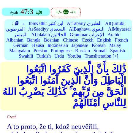
47:3
+/-
-/+
الأية
Ayah
AlQurtubi
AtTabariy الطبري
IbnKathir ابن كثير
📗 →
:
AlMuyassar
AlBaghawi البغوي
AsSaadiyy السعدي
القرطوبي
Arabic
Grammar الإعراب
AlJalalain الجلالين
الميسر
Albanian
Bangla
Bosnian
Chinese
Czech
English
French
German
Hausa
Indonesian
Japanese
Korean
Malay
Malayalam
Persian
Portuguese
Russian
Somali
Spanish
Swahili
Turkish
Urdu
Yoruba
Transliteration [+]
ذَٰلِكَ بِأَنَّ الَّذِينَ كَفَرُوا اتَّبَعُوا
الْبَاطِلَ وَأَنَّ الَّذِينَ آمَنُوا اتَّبَعُوا
الْحَقَّ مِن رَّبِّهِمْ ۚ كَذَٰلِكَ يَضْرِبُ اللهُ
لِلنَّاسِ أَمْثَالَهُمْ
Czech
A to proto, že ti, kdož neuvěřili,