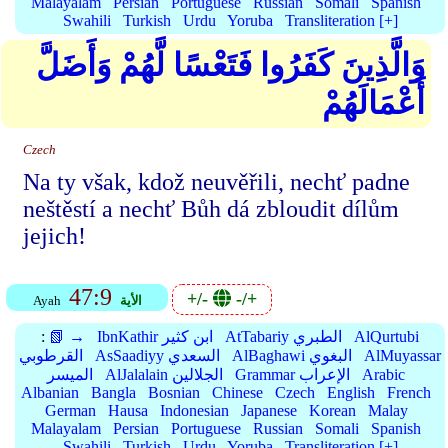
Malayalam
Persian
Portuguese
Russian
Somali
Spanish
Swahili
Turkish
Urdu
Yoruba
Transliteration [+]
وَالَّذِينَ كَفَرُوا فَتَعْسًا لَّهُمْ وَأَضَلَّ
أَعْمَالَهُمْ
Czech
Na ty však, kdož neuvěřili, nechť padne
neštěstí a nechť Bůh dá zbloudit dílům
jejich!
47:9
+/-
-/+
الأية
Ayah
AlQurtubi
AtTabariy الطبري
IbnKathir ابن كثير
📗 →
:
AlMuyassar
AlBaghawi البغوي
AsSaadiyy السعدي
القرطوبي
Arabic
Grammar الإعراب
AlJalalain الجلالين
الميسر
Albanian
Bangla
Bosnian
Chinese
Czech
English
French
German
Hausa
Indonesian
Japanese
Korean
Malay
Malayalam
Persian
Portuguese
Russian
Somali
Spanish
Swahili
Turkish
Urdu
Yoruba
Transliteration [+]