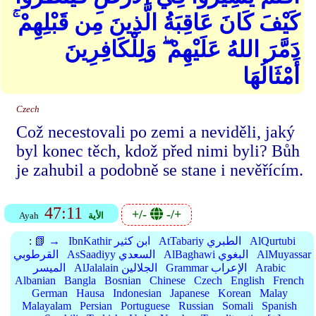
كَيْفَ كَانَ عَاقِبَةُ الَّذِينَ مِن قَبْلِهِمْ ۚ
دَمَّرَ اللهُ عَلَيْهِمْ ۖ وَلِلْكَافِرِينَ
أَمْثَالُهَا
Czech
Což necestovali po zemi a neviděli, jaký
byl konec těch, kdož před nimi byli? Bůh
je zahubil a podobně se stane i nevěřícím.
47:11
+/-
-/+
الأية
Ayah
AlQurtubi
AtTabariy الطبري
IbnKathir ابن كثير
📗 →
:
AlMuyassar
AlBaghawi البغوي
AsSaadiyy السعدي
القرطوبي
Arabic
Grammar الإعراب
AlJalalain الجلالين
الميسر
Albanian
Bangla
Bosnian
Chinese
Czech
English
French
German
Hausa
Indonesian
Japanese
Korean
Malay
Malayalam
Persian
Portuguese
Russian
Somali
Spanish