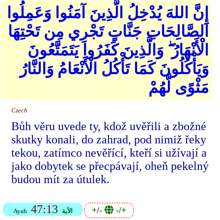
إِنَّ اللهَ يُدْخِلُ الَّذِينَ آمَنُوا وَعَمِلُوا
الصَّالِحَاتِ جَنَّاتٍ تَجْرِي مِن تَحْتِهَا
الْأَنْهَارُ ۖ وَالَّذِينَ كَفَرُوا يَتَمَتَّعُونَ
وَيَأْكُلُونَ كَمَا تَأْكُلُ الْأَنْعَامُ وَالنَّارُ
مَثْوًى لَّهُمْ
Czech
Bůh věru uvede ty, kdož uvěřili a zbožné
skutky konali, do zahrad, pod nimiž řeky
tekou, zatímco nevěřící, kteří si užívají a
jako dobytek se přecpávají, oheň pekelný
budou mít za útulek.
47:13
+/-
-/+
الأية
Ayah