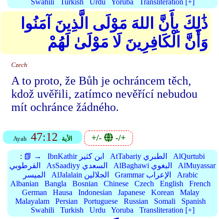
Swahili
Turkish
Urdu
Yoruba
Transliteration [+]
ذَٰلِكَ بِأَنَّ اللهَ مَوْلَى الَّذِينَ آمَنُوا
وَأَنَّ الْكَافِرِينَ لَا مَوْلَىٰ لَهُمْ
Czech
A to proto, že Bůh je ochráncem těch,
kdož uvěřili, zatímco nevěřící nebudou
mít ochránce žádného.
47:12
+/-
-/+
الأية
Ayah
AlQurtubi
AtTabariy الطبري
IbnKathir ابن كثير
📗 →
:
AlMuyassar
AlBaghawi البغوي
AsSaadiyy السعدي
القرطوبي
Arabic
Grammar الإعراب
AlJalalain الجلالين
الميسر
Albanian
Bangla
Bosnian
Chinese
Czech
English
French
German
Hausa
Indonesian
Japanese
Korean
Malay
Malayalam
Persian
Portuguese
Russian
Somali
Spanish
Swahili
Turkish
Urdu
Yoruba
Transliteration [+]