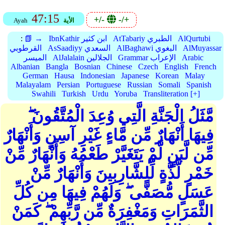
47:15
+/-
-/+
الأية
Ayah
AlQurtubi
AtTabariy الطبري
IbnKathir ابن كثير
📗 →
:
AlMuyassar
AlBaghawi البغوي
AsSaadiyy السعدي
القرطوبي
Arabic
Grammar الإعراب
AlJalalain الجلالين
الميسر
Albanian
Bangla
Bosnian
Chinese
Czech
English
French
German
Hausa
Indonesian
Japanese
Korean
Malay
Malayalam
Persian
Portuguese
Russian
Somali
Spanish
Swahili
Turkish
Urdu
Yoruba
Transliteration [+]
مَّثَلُ الْجَنَّةِ الَّتِي وُعِدَ الْمُتَّقُونَ ۖ
فِيهَا أَنْهَارٌ مِّن مَّاءٍ غَيْرِ آسِنٍ وَأَنْهَارٌ
مِّن لَّبَنٍ لَّمْ يَتَغَيَّرْ طَعْمُهُ وَأَنْهَارٌ مِّنْ
خَمْرٍ لَّذَّةٍ لِّلشَّارِبِينَ وَأَنْهَارٌ مِّنْ
عَسَلٍ مُّصَفًّى ۖ وَلَهُمْ فِيهَا مِن كُلِّ
الثَّمَرَاتِ وَمَغْفِرَةٌ مِّن رَّبِّهِمْ ۖ كَمَنْ