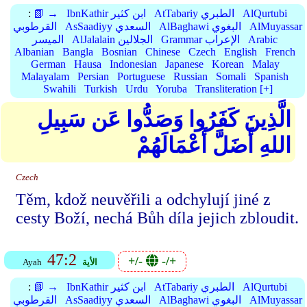
AlQurtubi
AtTabariy الطبري
IbnKathir ابن كثير
📗 →
:
AlMuyassar
AlBaghawi البغوي
AsSaadiyy السعدي
القرطوبي
Arabic
Grammar الإعراب
AlJalalain الجلالين
الميسر
Albanian
Bangla
Bosnian
Chinese
Czech
English
French
German
Hausa
Indonesian
Japanese
Korean
Malay
Malayalam
Persian
Portuguese
Russian
Somali
Spanish
Swahili
Turkish
Urdu
Yoruba
Transliteration [+]
الَّذِينَ كَفَرُوا وَصَدُّوا عَن سَبِيلِ
اللهِ أَضَلَّ أَعْمَالَهُمْ
Czech
Těm, kdož neuvěřili a odchylují jiné z
cesty Boží, nechá Bůh díla jejich zbloudit.
47:2
+/-
-/+
الأية
Ayah
AlQurtubi
AtTabariy الطبري
IbnKathir ابن كثير
📗 →
:
AlMuyassar
AlBaghawi البغوي
AsSaadiyy السعدي
القرطوبي