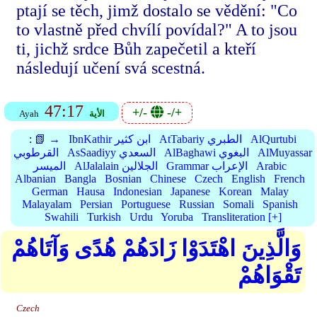
ptají se těch, jimž dostalo se vědění: "Co
to vlastně před chvílí povídal?" A to jsou
ti, jichž srdce Bůh zapečetil a kteří
následují učení svá scestná.
47:17
+/-
-/+
الأية
Ayah
AlQurtubi
AtTabariy الطبري
IbnKathir ابن كثير
📗 →
:
AlMuyassar
AlBaghawi البغوي
AsSaadiyy السعدي
القرطوبي
Arabic
Grammar الإعراب
AlJalalain الجلالين
الميسر
Albanian
Bangla
Bosnian
Chinese
Czech
English
French
German
Hausa
Indonesian
Japanese
Korean
Malay
Malayalam
Persian
Portuguese
Russian
Somali
Spanish
Swahili
Turkish
Urdu
Yoruba
Transliteration [+]
وَالَّذِينَ اهْتَدَوْا زَادَهُمْ هُدًى وَآتَاهُمْ
تَقْوَاهُمْ
Czech