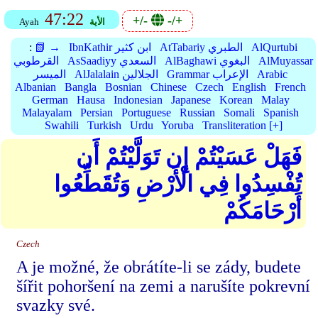
47:22
+/-
-/+
الأية
Ayah
AlQurtubi
AtTabariy الطبري
IbnKathir ابن كثير
📗 →
:
AlMuyassar
AlBaghawi البغوي
AsSaadiyy السعدي
القرطوبي
Arabic
Grammar الإعراب
AlJalalain الجلالين
الميسر
Albanian
Bangla
Bosnian
Chinese
Czech
English
French
German
Hausa
Indonesian
Japanese
Korean
Malay
Malayalam
Persian
Portuguese
Russian
Somali
Spanish
Swahili
Turkish
Urdu
Yoruba
Transliteration [+]
فَهَلْ عَسَيْتُمْ إِن تَوَلَّيْتُمْ أَن
تُفْسِدُوا فِي الْأَرْضِ وَتُقَطِّعُوا
أَرْحَامَكُمْ
Czech
A je možné, že obrátíte-li se zády, budete
šířit pohoršení na zemi a narušíte pokrevní
svazky své.