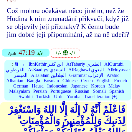
Czech
Což mohou očekávat něco jiného, než že
Hodina k nim znenadání přikvačí, když již
se objevily její příznaky? K čemu bude
jim dobré její připomínání, až na ně udeří?
47:19
+/-
-/+
الأية
Ayah
AlQurtubi
AtTabariy الطبري
IbnKathir ابن كثير
📗 →
:
AlMuyassar
AlBaghawi البغوي
AsSaadiyy السعدي
القرطوبي
Arabic
Grammar الإعراب
AlJalalain الجلالين
الميسر
Albanian
Bangla
Bosnian
Chinese
Czech
English
French
German
Hausa
Indonesian
Japanese
Korean
Malay
Malayalam
Persian
Portuguese
Russian
Somali
Spanish
Swahili
Turkish
Urdu
Yoruba
Transliteration [+]
فَاعْلَمْ أَنَّهُ لَا إِلَٰهَ إِلَّا اللهُ وَاسْتَغْفِرْ
لِذَنبِكَ وَلِلْمُؤْمِنِينَ وَالْمُؤْمِنَاتِ ۗ