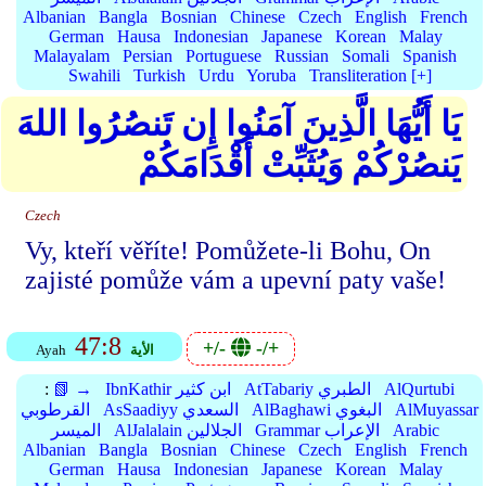
Albanian
Bangla
Bosnian
Chinese
Czech
English
French
German
Hausa
Indonesian
Japanese
Korean
Malay
Malayalam
Persian
Portuguese
Russian
Somali
Spanish
Swahili
Turkish
Urdu
Yoruba
Transliteration [+]
يَا أَيُّهَا الَّذِينَ آمَنُوا إِن تَنصُرُوا اللهَ
يَنصُرْكُمْ وَيُثَبِّتْ أَقْدَامَكُمْ
Czech
Vy, kteří věříte! Pomůžete-li Bohu, On
zajisté pomůže vám a upevní paty vaše!
47:8
+/-
-/+
الأية
Ayah
AlQurtubi
AtTabariy الطبري
IbnKathir ابن كثير
📗 →
:
AlMuyassar
AlBaghawi البغوي
AsSaadiyy السعدي
القرطوبي
Arabic
Grammar الإعراب
AlJalalain الجلالين
الميسر
Albanian
Bangla
Bosnian
Chinese
Czech
English
French
German
Hausa
Indonesian
Japanese
Korean
Malay