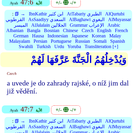
47:6
+/-
-/+
الأية
Ayah
AlQurtubi
AtTabariy الطبري
IbnKathir ابن كثير
📗 →
:
AlMuyassar
AlBaghawi البغوي
AsSaadiyy السعدي
القرطوبي
Arabic
Grammar الإعراب
AlJalalain الجلالين
الميسر
Albanian
Bangla
Bosnian
Chinese
Czech
English
French
German
Hausa
Indonesian
Japanese
Korean
Malay
Malayalam
Persian
Portuguese
Russian
Somali
Spanish
Swahili
Turkish
Urdu
Yoruba
Transliteration [+]
وَيُدْخِلُهُمُ الْجَنَّةَ عَرَّفَهَا لَهُمْ
Czech
a uvede je do zahrady rajské, o níž jim dal
již vědění.
47:7
+/-
-/+
الأية
Ayah
AlQurtubi
AtTabariy الطبري
IbnKathir ابن كثير
📗 →
:
AlMuyassar
AlBaghawi البغوي
AsSaadiyy السعدي
القرطوبي
Arabic
Grammar الإعراب
AlJalalain الجلالين
الميسر