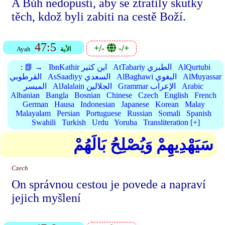
A Bůh nedopustí, aby se ztratily skutky
těch, kdož byli zabiti na cestě Boží.
47:5
+/-
-/+
الأية
Ayah
AlQurtubi
AtTabariy الطبري
IbnKathir ابن كثير
📗 →
:
AlMuyassar
AlBaghawi البغوي
AsSaadiyy السعدي
القرطوبي
Arabic
Grammar الإعراب
AlJalalain الجلالين
الميسر
Albanian
Bangla
Bosnian
Chinese
Czech
English
French
German
Hausa
Indonesian
Japanese
Korean
Malay
Malayalam
Persian
Portuguese
Russian
Somali
Spanish
Swahili
Turkish
Urdu
Yoruba
Transliteration [+]
سَيَهْدِيهِمْ وَيُصْلِحُ بَالَهُمْ
Czech
On správnou cestou je povede a napraví
jejich myšlení