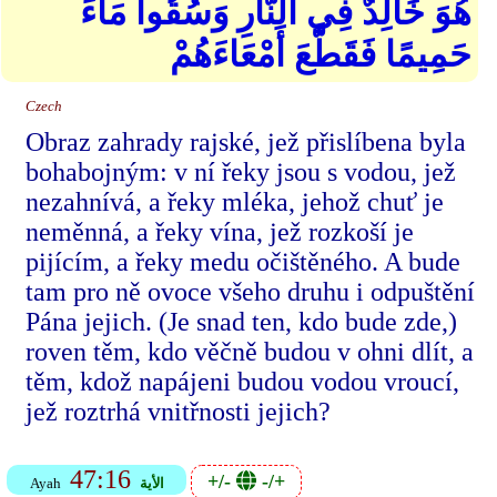
هُوَ خَالِدٌ فِي النَّارِ وَسُقُوا مَاءً
حَمِيمًا فَقَطَّعَ أَمْعَاءَهُمْ
Czech
Obraz zahrady rajské, jež přislíbena byla
bohabojným: v ní řeky jsou s vodou, jež
nezahnívá, a řeky mléka, jehož chuť je
neměnná, a řeky vína, jež rozkoší je
pijícím, a řeky medu očištěného. A bude
tam pro ně ovoce všeho druhu i odpuštění
Pána jejich. (Je snad ten, kdo bude zde,)
roven těm, kdo věčně budou v ohni dlít, a
těm, kdož napájeni budou vodou vroucí,
jež roztrhá vnitřnosti jejich?
47:16
+/-
-/+
الأية
Ayah