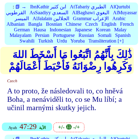
AlQurtubi
AtTabariy الطبري
IbnKathir ابن كثير
📗 →
:
AlMuyassar
AlBaghawi البغوي
AsSaadiyy السعدي
القرطوبي
Arabic
Grammar الإعراب
AlJalalain الجلالين
الميسر
Albanian
Bangla
Bosnian
Chinese
Czech
English
French
German
Hausa
Indonesian
Japanese
Korean
Malay
Malayalam
Persian
Portuguese
Russian
Somali
Spanish
Swahili
Turkish
Urdu
Yoruba
Transliteration [+]
ذَٰلِكَ بِأَنَّهُمُ اتَّبَعُوا مَا أَسْخَطَ اللهَ
وَكَرِهُوا رِضْوَانَهُ فَأَحْبَطَ أَعْمَالَهُمْ
Czech
A to proto, že následovali to, co hněvá
Boha, a nenáviděli to, co se Mu líbí; a
učinil marnými skutky jejich.
47:29
+/-
-/+
الأية
Ayah
AlQurtubi
AtTabariy الطبري
IbnKathir ابن كثير
📗 →
: