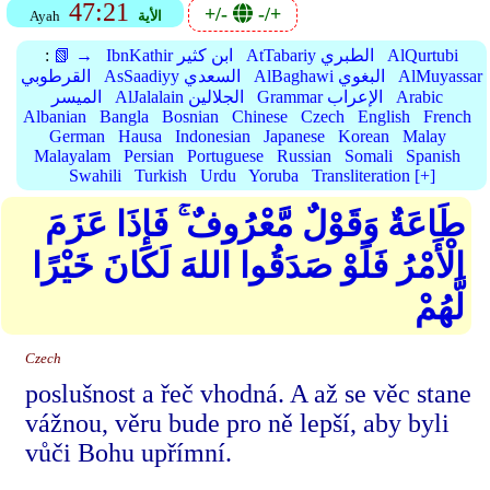
47:21
+/-
-/+
الأية
Ayah
AlQurtubi
AtTabariy الطبري
IbnKathir ابن كثير
📗 →
:
AlMuyassar
AlBaghawi البغوي
AsSaadiyy السعدي
القرطوبي
Arabic
Grammar الإعراب
AlJalalain الجلالين
الميسر
Albanian
Bangla
Bosnian
Chinese
Czech
English
French
German
Hausa
Indonesian
Japanese
Korean
Malay
Malayalam
Persian
Portuguese
Russian
Somali
Spanish
Swahili
Turkish
Urdu
Yoruba
Transliteration [+]
طَاعَةٌ وَقَوْلٌ مَّعْرُوفٌ ۚ فَإِذَا عَزَمَ
الْأَمْرُ فَلَوْ صَدَقُوا اللهَ لَكَانَ خَيْرًا
لَّهُمْ
Czech
poslušnost a řeč vhodná. A až se věc stane
vážnou, věru bude pro ně lepší, aby byli
vůči Bohu upřímní.