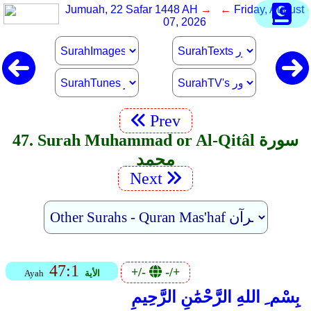
Jumuah, 22 Safar 1448 AH
→ ←
Friday, August
07, 2026
Prev
47. Surah Muhammad or Al-Qitâl سورة
محمد
Next
47:1
+/-
-/+
الأية
Ayah
بِسْم ِ اللهِ الرَّحْمَٰنِ الرَّحِيمِ