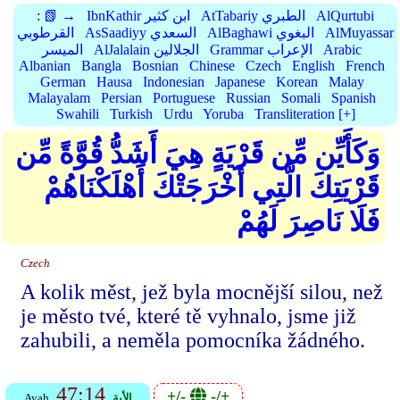
AlQurtubi
AtTabariy الطبري
IbnKathir ابن كثير
📗 →
:
AlMuyassar
AlBaghawi البغوي
AsSaadiyy السعدي
القرطوبي
Arabic
Grammar الإعراب
AlJalalain الجلالين
الميسر
Albanian
Bangla
Bosnian
Chinese
Czech
English
French
German
Hausa
Indonesian
Japanese
Korean
Malay
Malayalam
Persian
Portuguese
Russian
Somali
Spanish
Swahili
Turkish
Urdu
Yoruba
Transliteration [+]
وَكَأَيِّن مِّن قَرْيَةٍ هِيَ أَشَدُّ قُوَّةً مِّن
قَرْيَتِكَ الَّتِي أَخْرَجَتْكَ أَهْلَكْنَاهُمْ
فَلَا نَاصِرَ لَهُمْ
Czech
A kolik měst, jež byla mocnější silou, než
je město tvé, které tě vyhnalo, jsme již
zahubili, a neměla pomocníka žádného.
47:14
+/-
-/+
الأية
Ayah