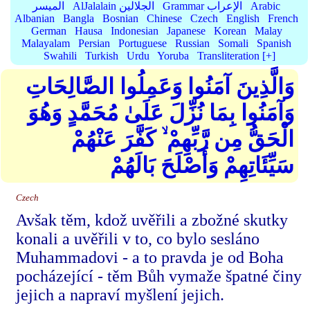
Arabic
Grammar الإعراب
AlJalalain الجلالين
الميسر
Albanian
Bangla
Bosnian
Chinese
Czech
English
French
German
Hausa
Indonesian
Japanese
Korean
Malay
Malayalam
Persian
Portuguese
Russian
Somali
Spanish
Swahili
Turkish
Urdu
Yoruba
Transliteration [+]
وَالَّذِينَ آمَنُوا وَعَمِلُوا الصَّالِحَاتِ
وَآمَنُوا بِمَا نُزِّلَ عَلَىٰ مُحَمَّدٍ وَهُوَ
الْحَقُّ مِن رَّبِّهِمْ ۙ كَفَّرَ عَنْهُمْ
سَيِّئَاتِهِمْ وَأَصْلَحَ بَالَهُمْ
Czech
Avšak těm, kdož uvěřili a zbožné skutky
konali a uvěřili v to, co bylo sesláno
Muhammadovi - a to pravda je od Boha
pocházející - těm Bůh vymaže špatné činy
jejich a napraví myšlení jejich.