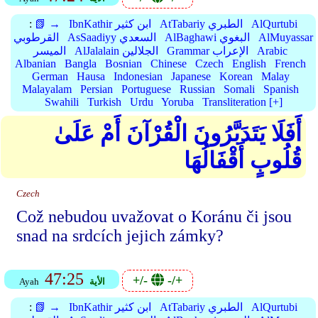
AlQurtubi
AtTabariy الطبري
IbnKathir ابن كثير
📗 →
:
AlMuyassar
AlBaghawi البغوي
AsSaadiyy السعدي
القرطوبي
Arabic
Grammar الإعراب
AlJalalain الجلالين
الميسر
Albanian
Bangla
Bosnian
Chinese
Czech
English
French
German
Hausa
Indonesian
Japanese
Korean
Malay
Malayalam
Persian
Portuguese
Russian
Somali
Spanish
Swahili
Turkish
Urdu
Yoruba
Transliteration [+]
أَفَلَا يَتَدَبَّرُونَ الْقُرْآنَ أَمْ عَلَىٰ
قُلُوبٍ أَقْفَالُهَا
Czech
Což nebudou uvažovat o Koránu či jsou
snad na srdcích jejich zámky?
47:25
+/-
-/+
الأية
Ayah
AlQurtubi
AtTabariy الطبري
IbnKathir ابن كثير
📗 →
: