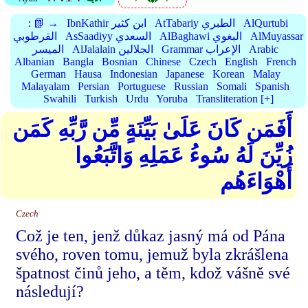
AlQurtubi
AtTabariy الطبري
IbnKathir ابن كثير
📗 →
:
AlMuyassar
AlBaghawi البغوي
AsSaadiyy السعدي
القرطوبي
Arabic
Grammar الإعراب
AlJalalain الجلالين
الميسر
Albanian
Bangla
Bosnian
Chinese
Czech
English
French
German
Hausa
Indonesian
Japanese
Korean
Malay
Malayalam
Persian
Portuguese
Russian
Somali
Spanish
Swahili
Turkish
Urdu
Yoruba
Transliteration [+]
أَفَمَن كَانَ عَلَىٰ بَيِّنَةٍ مِّن رَّبِّهِ كَمَن
زُيِّنَ لَهُ سُوءُ عَمَلِهِ وَاتَّبَعُوا
أَهْوَاءَهُم
Czech
Což je ten, jenž důkaz jasný má od Pána
svého, roven tomu, jemuž byla zkrášlena
špatnost činů jeho, a těm, kdož vášně své
následují?