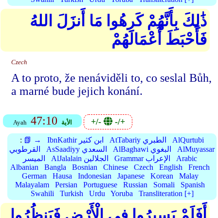
ذَٰلِكَ بِأَنَّهُمْ كَرِهُوا مَا أَنزَلَ اللهُ
فَأَحْبَطَ أَعْمَالَهُمْ
Czech
A to proto, že nenáviděli to, co seslal Bůh,
a marné bude jejich konání.
47:10
+/-
-/+
الأية
Ayah
AlQurtubi
AtTabariy الطبري
IbnKathir ابن كثير
📗 →
:
AlMuyassar
AlBaghawi البغوي
AsSaadiyy السعدي
القرطوبي
Arabic
Grammar الإعراب
AlJalalain الجلالين
الميسر
Albanian
Bangla
Bosnian
Chinese
Czech
English
French
German
Hausa
Indonesian
Japanese
Korean
Malay
Malayalam
Persian
Portuguese
Russian
Somali
Spanish
Swahili
Turkish
Urdu
Yoruba
Transliteration [+]
أَفَلَمْ يَسِيرُوا فِي الْأَرْضِ فَيَنظُرُوا