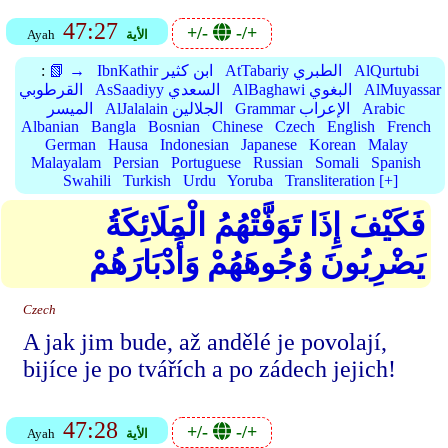
47:27
+/-
-/+
الأية
Ayah
AlQurtubi
AtTabariy الطبري
IbnKathir ابن كثير
📗 →
:
AlMuyassar
AlBaghawi البغوي
AsSaadiyy السعدي
القرطوبي
Arabic
Grammar الإعراب
AlJalalain الجلالين
الميسر
Albanian
Bangla
Bosnian
Chinese
Czech
English
French
German
Hausa
Indonesian
Japanese
Korean
Malay
Malayalam
Persian
Portuguese
Russian
Somali
Spanish
Swahili
Turkish
Urdu
Yoruba
Transliteration [+]
فَكَيْفَ إِذَا تَوَفَّتْهُمُ الْمَلَائِكَةُ
يَضْرِبُونَ وُجُوهَهُمْ وَأَدْبَارَهُمْ
Czech
A jak jim bude, až andělé je povolají,
bijíce je po tvářích a po zádech jejich!
47:28
+/-
-/+
الأية
Ayah