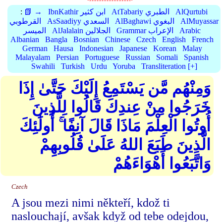
AlQurtubi
AtTabariy الطبري
IbnKathir ابن كثير
📗 →
:
AlMuyassar
AlBaghawi البغوي
AsSaadiyy السعدي
القرطوبي
Arabic
Grammar الإعراب
AlJalalain الجلالين
الميسر
Albanian
Bangla
Bosnian
Chinese
Czech
English
French
German
Hausa
Indonesian
Japanese
Korean
Malay
Malayalam
Persian
Portuguese
Russian
Somali
Spanish
Swahili
Turkish
Urdu
Yoruba
Transliteration [+]
وَمِنْهُم مَّن يَسْتَمِعُ إِلَيْكَ حَتَّىٰ إِذَا
خَرَجُوا مِنْ عِندِكَ قَالُوا لِلَّذِينَ
أُوتُوا الْعِلْمَ مَاذَا قَالَ آنِفًا ۚ أُولَٰئِكَ
الَّذِينَ طَبَعَ اللهُ عَلَىٰ قُلُوبِهِمْ
وَاتَّبَعُوا أَهْوَاءَهُمْ
Czech
A jsou mezi nimi někteří, kdož ti
naslouchají, avšak když od tebe odejdou,