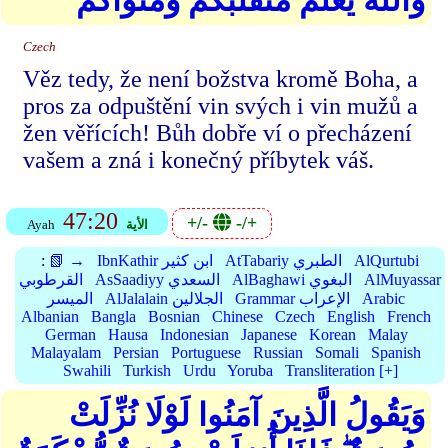
وَاللهُ يَعْلَمُ مُتَقَلَّبَكُمْ وَمَثْوَاكُمْ
Czech
Věz tedy, že není božstva kromě Boha, a
pros za odpuštění vin svých i vin mužů a
žen věřících! Bůh dobře ví o přecházení
vašem a zná i konečný příbytek váš.
47:20
+/-
-/+
الأية
Ayah
AlQurtubi
AtTabariy الطبري
IbnKathir ابن كثير
📗 →
:
AlMuyassar
AlBaghawi البغوي
AsSaadiyy السعدي
القرطوبي
Arabic
Grammar الإعراب
AlJalalain الجلالين
الميسر
Albanian
Bangla
Bosnian
Chinese
Czech
English
French
German
Hausa
Indonesian
Japanese
Korean
Malay
Malayalam
Persian
Portuguese
Russian
Somali
Spanish
Swahili
Turkish
Urdu
Yoruba
Transliteration [+]
وَيَقُولُ الَّذِينَ آمَنُوا لَوْلَا نُزِّلَتْ