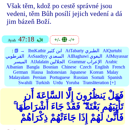
Však těm, kdož po cestě správné jsou
vedeni, těm Bůh posílí jejich vedení a dá
jim bázeň Boží.
47:18
+/-
-/+
الأية
Ayah
AlQurtubi
AtTabariy الطبري
IbnKathir ابن كثير
📗 →
:
AlMuyassar
AlBaghawi البغوي
AsSaadiyy السعدي
القرطوبي
Arabic
Grammar الإعراب
AlJalalain الجلالين
الميسر
Albanian
Bangla
Bosnian
Chinese
Czech
English
French
German
Hausa
Indonesian
Japanese
Korean
Malay
Malayalam
Persian
Portuguese
Russian
Somali
Spanish
Swahili
Turkish
Urdu
Yoruba
Transliteration [+]
فَهَلْ يَنظُرُونَ إِلَّا السَّاعَةَ أَن
تَأْتِيَهُم بَغْتَةً ۖ فَقَدْ جَاءَ أَشْرَاطُهَا ۚ
فَأَنَّىٰ لَهُمْ إِذَا جَاءَتْهُمْ ذِكْرَاهُمْ