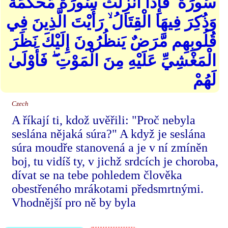
سُورَةٌ ۖ فَإِذَا أُنزِلَتْ سُورَةٌ مُّحْكَمَةٌ
وَذُكِرَ فِيهَا الْقِتَالُ ۙ رَأَيْتَ الَّذِينَ فِي
قُلُوبِهِم مَّرَضٌ يَنظُرُونَ إِلَيْكَ نَظَرَ
الْمَغْشِيِّ عَلَيْهِ مِنَ الْمَوْتِ ۖ فَأَوْلَىٰ
لَهُمْ
Czech
A říkají ti, kdož uvěřili: "Proč nebyla
seslána nějaká súra?" A když je seslána
súra moudře stanovená a je v ní zmíněn
boj, tu vidíš ty, v jichž srdcích je choroba,
dívat se na tebe pohledem člověka
obestřeného mrákotami předsmrtnými.
Vhodnější pro ně by byla