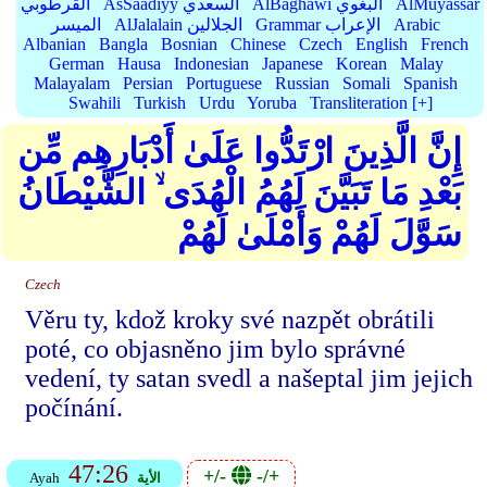
AlMuyassar
AlBaghawi البغوي
AsSaadiyy السعدي
القرطوبي
Arabic
Grammar الإعراب
AlJalalain الجلالين
الميسر
Albanian
Bangla
Bosnian
Chinese
Czech
English
French
German
Hausa
Indonesian
Japanese
Korean
Malay
Malayalam
Persian
Portuguese
Russian
Somali
Spanish
Swahili
Turkish
Urdu
Yoruba
Transliteration [+]
إِنَّ الَّذِينَ ارْتَدُّوا عَلَىٰ أَدْبَارِهِم مِّن
بَعْدِ مَا تَبَيَّنَ لَهُمُ الْهُدَى ۙ الشَّيْطَانُ
سَوَّلَ لَهُمْ وَأَمْلَىٰ لَهُمْ
Czech
Věru ty, kdož kroky své nazpět obrátili
poté, co objasněno jim bylo správné
vedení, ty satan svedl a našeptal jim jejich
počínání.
47:26
+/-
-/+
الأية
Ayah