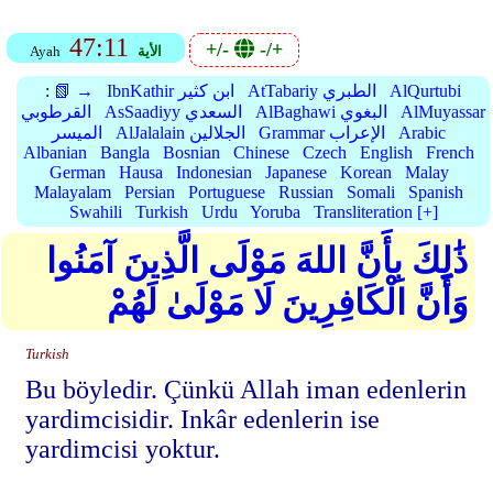
47:11
+/-
-/+
الأية
Ayah
AlQurtubi
AtTabariy الطبري
IbnKathir ابن كثير
📗 →
:
AlMuyassar
AlBaghawi البغوي
AsSaadiyy السعدي
القرطوبي
Arabic
Grammar الإعراب
AlJalalain الجلالين
الميسر
Albanian
Bangla
Bosnian
Chinese
Czech
English
French
German
Hausa
Indonesian
Japanese
Korean
Malay
Malayalam
Persian
Portuguese
Russian
Somali
Spanish
Swahili
Turkish
Urdu
Yoruba
Transliteration [+]
ذَٰلِكَ بِأَنَّ اللهَ مَوْلَى الَّذِينَ آمَنُوا
وَأَنَّ الْكَافِرِينَ لَا مَوْلَىٰ لَهُمْ
Turkish
Bu böyledir. Çünkü Allah iman edenlerin
yardimcisidir. Inkâr edenlerin ise
yardimcisi yoktur.