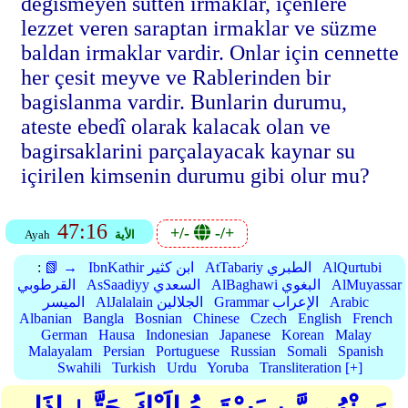
degismeyen sütten irmaklar, içenlere
lezzet veren saraptan irmaklar ve süzme
baldan irmaklar vardir. Onlar için cennette
her çesit meyve ve Rablerinden bir
bagislanma vardir. Bunlarin durumu,
ateste ebedî olarak kalacak olan ve
bagirsaklarini parçalayacak kaynar su
içirilen kimsenin durumu gibi olur mu?
47:16
+/-
-/+
الأية
Ayah
AlQurtubi
AtTabariy الطبري
IbnKathir ابن كثير
📗 →
:
AlMuyassar
AlBaghawi البغوي
AsSaadiyy السعدي
القرطوبي
Arabic
Grammar الإعراب
AlJalalain الجلالين
الميسر
Albanian
Bangla
Bosnian
Chinese
Czech
English
French
German
Hausa
Indonesian
Japanese
Korean
Malay
Malayalam
Persian
Portuguese
Russian
Somali
Spanish
Swahili
Turkish
Urdu
Yoruba
Transliteration [+]