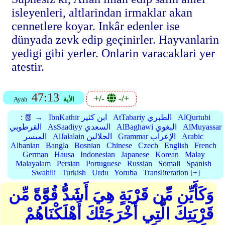
isleyenleri, altlarindan irmaklar akan
cennetlere koyar. Inkâr edenler ise
dünyada zevk edip geçinirler. Hayvanlarin
yedigi gibi yerler. Onlarin varacaklari yer
atestir.
47:13
+/-
-/+
الأية
Ayah
AlQurtubi
AtTabariy الطبري
IbnKathir ابن كثير
📗 →
:
AlMuyassar
AlBaghawi البغوي
AsSaadiyy السعدي
القرطوبي
Arabic
Grammar الإعراب
AlJalalain الجلالين
الميسر
Albanian
Bangla
Bosnian
Chinese
Czech
English
French
German
Hausa
Indonesian
Japanese
Korean
Malay
Malayalam
Persian
Portuguese
Russian
Somali
Spanish
Swahili
Turkish
Urdu
Yoruba
Transliteration [+]
وَكَأَيِّن مِّن قَرْيَةٍ هِيَ أَشَدُّ قُوَّةً مِّن
قَرْيَتِكَ الَّتِي أَخْرَجَتْكَ أَهْلَكْنَاهُمْ