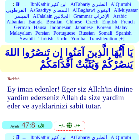
AlQurtubi
AtTabariy الطبري
IbnKathir ابن كثير
📗 →
:
AlMuyassar
AlBaghawi البغوي
AsSaadiyy السعدي
القرطوبي
Arabic
Grammar الإعراب
AlJalalain الجلالين
الميسر
Albanian
Bangla
Bosnian
Chinese
Czech
English
French
German
Hausa
Indonesian
Japanese
Korean
Malay
Malayalam
Persian
Portuguese
Russian
Somali
Spanish
Swahili
Turkish
Urdu
Yoruba
Transliteration [+]
يَا أَيُّهَا الَّذِينَ آمَنُوا إِن تَنصُرُوا اللهَ
يَنصُرْكُمْ وَيُثَبِّتْ أَقْدَامَكُمْ
Turkish
Ey iman edenler! Eger siz Allah'in dinine
yardim ederseniz Allah da size yardim
eder ve ayaklarinizi sabit tutar.
47:8
+/-
-/+
الأية
Ayah
AlQurtubi
AtTabariy الطبري
IbnKathir ابن كثير
📗 →
: