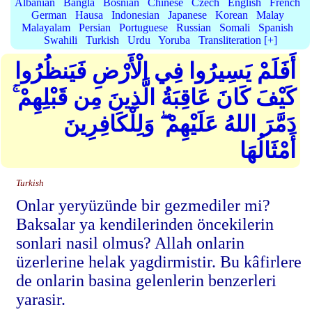
Albanian
Bangla
Bosnian
Chinese
Czech
English
French
German
Hausa
Indonesian
Japanese
Korean
Malay
Malayalam
Persian
Portuguese
Russian
Somali
Spanish
Swahili
Turkish
Urdu
Yoruba
Transliteration [+]
أَفَلَمْ يَسِيرُوا فِي الْأَرْضِ فَيَنظُرُوا
كَيْفَ كَانَ عَاقِبَةُ الَّذِينَ مِن قَبْلِهِمْ ۚ
دَمَّرَ اللهُ عَلَيْهِمْ ۖ وَلِلْكَافِرِينَ
أَمْثَالُهَا
Turkish
Onlar yeryüzünde bir gezmediler mi?
Baksalar ya kendilerinden öncekilerin
sonlari nasil olmus? Allah onlarin
üzerlerine helak yagdirmistir. Bu kâfirlere
de onlarin basina gelenlerin benzerleri
yarasir.