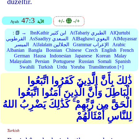
düzeltir.
47:3
+/-
-/+
الأية
Ayah
AlQurtubi
AtTabariy الطبري
IbnKathir ابن كثير
📗 →
:
AlMuyassar
AlBaghawi البغوي
AsSaadiyy السعدي
القرطوبي
Arabic
Grammar الإعراب
AlJalalain الجلالين
الميسر
Albanian
Bangla
Bosnian
Chinese
Czech
English
French
German
Hausa
Indonesian
Japanese
Korean
Malay
Malayalam
Persian
Portuguese
Russian
Somali
Spanish
Swahili
Turkish
Urdu
Yoruba
Transliteration [+]
ذَٰلِكَ بِأَنَّ الَّذِينَ كَفَرُوا اتَّبَعُوا
الْبَاطِلَ وَأَنَّ الَّذِينَ آمَنُوا اتَّبَعُوا
الْحَقَّ مِن رَّبِّهِمْ ۚ كَذَٰلِكَ يَضْرِبُ اللهُ
لِلنَّاسِ أَمْثَالَهُمْ
Turkish