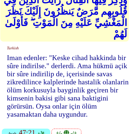
وَذُكِرَ فِيهَا الْقِتَالُ ۙ رَأَيْتَ الَّذِينَ فِي
قُلُوبِهِم مَّرَضٌ يَنظُرُونَ إِلَيْكَ نَظَرَ
الْمَغْشِيِّ عَلَيْهِ مِنَ الْمَوْتِ ۖ فَأَوْلَىٰ
لَهُمْ
Turkish
Iman edenler: "Keske cihad hakkinda bir
sûre indirilse." derlerdi. Ama hükmü açik
bir sûre indirilip de, içerisinde savas
zikredilince kalplerinde hastalik olanlarin
ölüm korkusuyla bayginlik geçiren bir
kimsenin bakisi gibi sana baktigini
görürsün. Oysa onlar için ölüm
yasamaktan daha uygundur.
47:21
+/-
-/+
الأية
Ayah