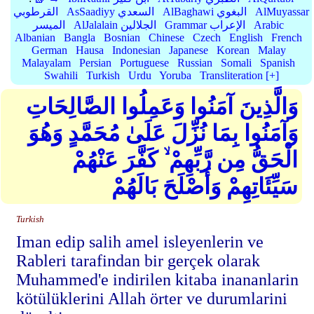
AlMuyassar
AlBaghawi البغوي
AsSaadiyy السعدي
القرطوبي
Arabic
Grammar الإعراب
AlJalalain الجلالين
الميسر
Albanian
Bangla
Bosnian
Chinese
Czech
English
French
German
Hausa
Indonesian
Japanese
Korean
Malay
Malayalam
Persian
Portuguese
Russian
Somali
Spanish
Swahili
Turkish
Urdu
Yoruba
Transliteration [+]
وَالَّذِينَ آمَنُوا وَعَمِلُوا الصَّالِحَاتِ
وَآمَنُوا بِمَا نُزِّلَ عَلَىٰ مُحَمَّدٍ وَهُوَ
الْحَقُّ مِن رَّبِّهِمْ ۙ كَفَّرَ عَنْهُمْ
سَيِّئَاتِهِمْ وَأَصْلَحَ بَالَهُمْ
Turkish
Iman edip salih amel isleyenlerin ve
Rableri tarafindan bir gerçek olarak
Muhammed'e indirilen kitaba inananlarin
kötülüklerini Allah örter ve durumlarini