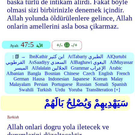
baska türlü de intikam alirdi. Fakat böyle
olmasi sizi birbirinizle denemek içindir.
Allah yolunda öldürülenlere gelince, Allah
onlarin amellerini asla bosa çikarmaz.
47:5
+/-
-/+
الأية
Ayah
AlQurtubi
AtTabariy الطبري
IbnKathir ابن كثير
📗 →
:
AlMuyassar
AlBaghawi البغوي
AsSaadiyy السعدي
القرطوبي
Arabic
Grammar الإعراب
AlJalalain الجلالين
الميسر
Albanian
Bangla
Bosnian
Chinese
Czech
English
French
German
Hausa
Indonesian
Japanese
Korean
Malay
Malayalam
Persian
Portuguese
Russian
Somali
Spanish
Swahili
Turkish
Urdu
Yoruba
Transliteration [+]
سَيَهْدِيهِمْ وَيُصْلِحُ بَالَهُمْ
Turkish
Allah onlari dogru yola iletecek ve