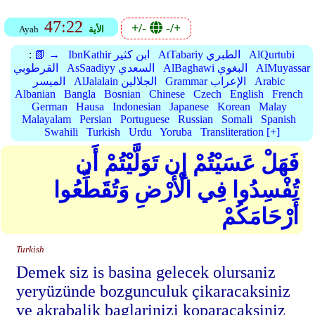
47:22
+/-
-/+
الأية
Ayah
AlQurtubi
AtTabariy الطبري
IbnKathir ابن كثير
📗 →
:
AlMuyassar
AlBaghawi البغوي
AsSaadiyy السعدي
القرطوبي
Arabic
Grammar الإعراب
AlJalalain الجلالين
الميسر
Albanian
Bangla
Bosnian
Chinese
Czech
English
French
German
Hausa
Indonesian
Japanese
Korean
Malay
Malayalam
Persian
Portuguese
Russian
Somali
Spanish
Swahili
Turkish
Urdu
Yoruba
Transliteration [+]
فَهَلْ عَسَيْتُمْ إِن تَوَلَّيْتُمْ أَن
تُفْسِدُوا فِي الْأَرْضِ وَتُقَطِّعُوا
أَرْحَامَكُمْ
Turkish
Demek siz is basina gelecek olursaniz
yeryüzünde bozgunculuk çikaracaksiniz
ve akrabalik baglarinizi koparacaksiniz