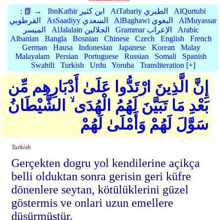
AlQurtubi
AtTabariy الطبري
IbnKathir ابن كثير
📗 →
:
AlMuyassar
AlBaghawi البغوي
AsSaadiyy السعدي
القرطوبي
Arabic
Grammar الإعراب
AlJalalain الجلالين
الميسر
Albanian
Bangla
Bosnian
Chinese
Czech
English
French
German
Hausa
Indonesian
Japanese
Korean
Malay
Malayalam
Persian
Portuguese
Russian
Somali
Spanish
Swahili
Turkish
Urdu
Yoruba
Transliteration [+]
إِنَّ الَّذِينَ ارْتَدُّوا عَلَىٰ أَدْبَارِهِم مِّن
بَعْدِ مَا تَبَيَّنَ لَهُمُ الْهُدَى ۙ الشَّيْطَانُ
سَوَّلَ لَهُمْ وَأَمْلَىٰ لَهُمْ
Turkish
Gerçekten dogru yol kendilerine açikça
belli olduktan sonra gerisin geri küfre
dönenlere seytan, kötülüklerini güzel
göstermis ve onlari uzun emellere
düsürmüstür.