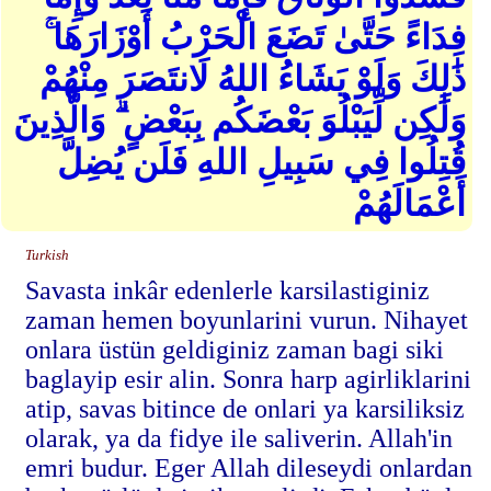
فِدَاءً حَتَّىٰ تَضَعَ الْحَرْبُ أَوْزَارَهَا ۚ
ذَٰلِكَ وَلَوْ يَشَاءُ اللهُ لَانتَصَرَ مِنْهُمْ
وَلَٰكِن لِّيَبْلُوَ بَعْضَكُم بِبَعْضٍ ۗ وَالَّذِينَ
قُتِلُوا فِي سَبِيلِ اللهِ فَلَن يُضِلَّ
أَعْمَالَهُمْ
Turkish
Savasta inkâr edenlerle karsilastiginiz
zaman hemen boyunlarini vurun. Nihayet
onlara üstün geldiginiz zaman bagi siki
baglayip esir alin. Sonra harp agirliklarini
atip, savas bitince de onlari ya karsiliksiz
olarak, ya da fidye ile saliverin. Allah'in
emri budur. Eger Allah dileseydi onlardan