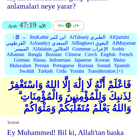
anlamalari neye yarar?
47:19
+/-
-/+
الأية
Ayah
AlQurtubi
AtTabariy الطبري
IbnKathir ابن كثير
📗 →
:
AlMuyassar
AlBaghawi البغوي
AsSaadiyy السعدي
القرطوبي
Arabic
Grammar الإعراب
AlJalalain الجلالين
الميسر
Albanian
Bangla
Bosnian
Chinese
Czech
English
French
German
Hausa
Indonesian
Japanese
Korean
Malay
Malayalam
Persian
Portuguese
Russian
Somali
Spanish
Swahili
Turkish
Urdu
Yoruba
Transliteration [+]
فَاعْلَمْ أَنَّهُ لَا إِلَٰهَ إِلَّا اللهُ وَاسْتَغْفِرْ
لِذَنبِكَ وَلِلْمُؤْمِنِينَ وَالْمُؤْمِنَاتِ ۗ
وَاللهُ يَعْلَمُ مُتَقَلَّبَكُمْ وَمَثْوَاكُمْ
Turkish
Ey Muhammed! Bil ki, Allah'tan baska