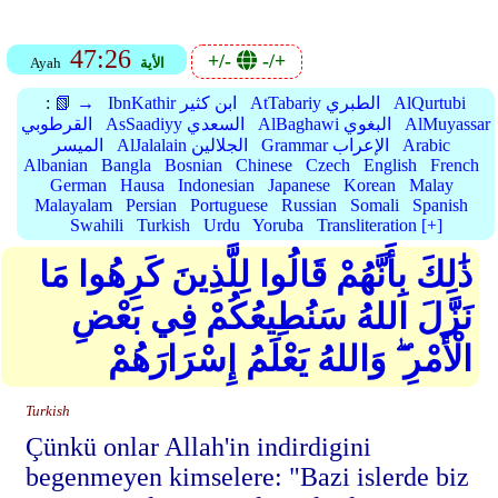
47:26
+/-
-/+
الأية
Ayah
AlQurtubi
AtTabariy الطبري
IbnKathir ابن كثير
📗 →
:
AlMuyassar
AlBaghawi البغوي
AsSaadiyy السعدي
القرطوبي
Arabic
Grammar الإعراب
AlJalalain الجلالين
الميسر
Albanian
Bangla
Bosnian
Chinese
Czech
English
French
German
Hausa
Indonesian
Japanese
Korean
Malay
Malayalam
Persian
Portuguese
Russian
Somali
Spanish
Swahili
Turkish
Urdu
Yoruba
Transliteration [+]
ذَٰلِكَ بِأَنَّهُمْ قَالُوا لِلَّذِينَ كَرِهُوا مَا
نَزَّلَ اللهُ سَنُطِيعُكُمْ فِي بَعْضِ
الْأَمْرِ ۖ وَاللهُ يَعْلَمُ إِسْرَارَهُمْ
Turkish
Çünkü onlar Allah'in indirdigini
begenmeyen kimselere: "Bazi islerde biz