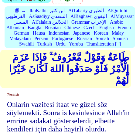
AlQurtubi
AtTabariy الطبري
IbnKathir ابن كثير
📗 →
:
AlMuyassar
AlBaghawi البغوي
AsSaadiyy السعدي
القرطوبي
Arabic
Grammar الإعراب
AlJalalain الجلالين
الميسر
Albanian
Bangla
Bosnian
Chinese
Czech
English
French
German
Hausa
Indonesian
Japanese
Korean
Malay
Malayalam
Persian
Portuguese
Russian
Somali
Spanish
Swahili
Turkish
Urdu
Yoruba
Transliteration [+]
طَاعَةٌ وَقَوْلٌ مَّعْرُوفٌ ۚ فَإِذَا عَزَمَ
الْأَمْرُ فَلَوْ صَدَقُوا اللهَ لَكَانَ خَيْرًا
لَّهُمْ
Turkish
Onlarin vazifesi itaat ve güzel söz
söylemekti. Sonra is kesinlesince Allah'in
emrine sadakat gösterselerdi, elbette
kendileri için daha hayirli olurdu.