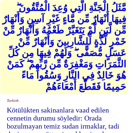
مَّثَلُ الْجَنَّةِ الَّتِي وُعِدَ الْمُتَّقُونَ ۖ
فِيهَا أَنْهَارٌ مِّن مَّاءٍ غَيْرِ آسِنٍ وَأَنْهَارٌ
مِّن لَّبَنٍ لَّمْ يَتَغَيَّرْ طَعْمُهُ وَأَنْهَارٌ مِّنْ
خَمْرٍ لَّذَّةٍ لِّلشَّارِبِينَ وَأَنْهَارٌ مِّنْ
عَسَلٍ مُّصَفًّى ۖ وَلَهُمْ فِيهَا مِن كُلِّ
الثَّمَرَاتِ وَمَغْفِرَةٌ مِّن رَّبِّهِمْ ۖ كَمَنْ
هُوَ خَالِدٌ فِي النَّارِ وَسُقُوا مَاءً
حَمِيمًا فَقَطَّعَ أَمْعَاءَهُمْ
Turkish
Kötülükten sakinanlara vaad edilen
cennetin durumu söyledir: Orada
bozulmayan temiz sudan irmaklar, tadi