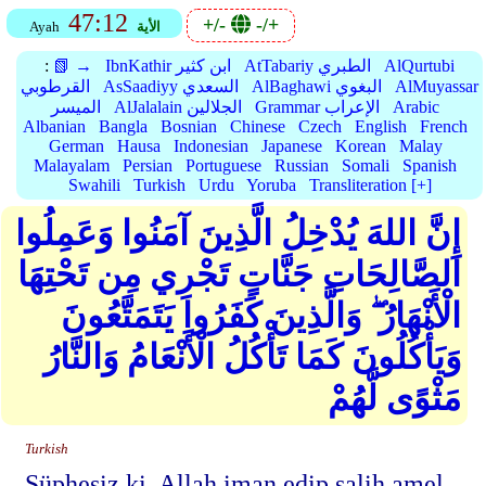
47:12
+/-
-/+
الأية
Ayah
AlQurtubi
AtTabariy الطبري
IbnKathir ابن كثير
📗 →
:
AlMuyassar
AlBaghawi البغوي
AsSaadiyy السعدي
القرطوبي
Arabic
Grammar الإعراب
AlJalalain الجلالين
الميسر
Albanian
Bangla
Bosnian
Chinese
Czech
English
French
German
Hausa
Indonesian
Japanese
Korean
Malay
Malayalam
Persian
Portuguese
Russian
Somali
Spanish
Swahili
Turkish
Urdu
Yoruba
Transliteration [+]
إِنَّ اللهَ يُدْخِلُ الَّذِينَ آمَنُوا وَعَمِلُوا
الصَّالِحَاتِ جَنَّاتٍ تَجْرِي مِن تَحْتِهَا
الْأَنْهَارُ ۖ وَالَّذِينَ كَفَرُوا يَتَمَتَّعُونَ
وَيَأْكُلُونَ كَمَا تَأْكُلُ الْأَنْعَامُ وَالنَّارُ
مَثْوًى لَّهُمْ
Turkish
Süphesiz ki, Allah iman edip salih amel