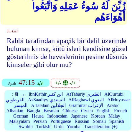
زُيِّنَ لَهُ سُوءُ عَمَلِهِ وَاتَّبَعُوا
أَهْوَاءَهُم
Turkish
Rabbi tarafindan apaçik bir delil üzerinde
bulunan kimse, kötü isleri kendisine güzel
gösterilmis de heveslerinin pesine düsmüs
kimseler gibi olur mu?
47:15
+/-
-/+
الأية
Ayah
AlQurtubi
AtTabariy الطبري
IbnKathir ابن كثير
📗 →
:
AlMuyassar
AlBaghawi البغوي
AsSaadiyy السعدي
القرطوبي
Arabic
Grammar الإعراب
AlJalalain الجلالين
الميسر
Albanian
Bangla
Bosnian
Chinese
Czech
English
French
German
Hausa
Indonesian
Japanese
Korean
Malay
Malayalam
Persian
Portuguese
Russian
Somali
Spanish
Swahili
Turkish
Urdu
Yoruba
Transliteration [+]