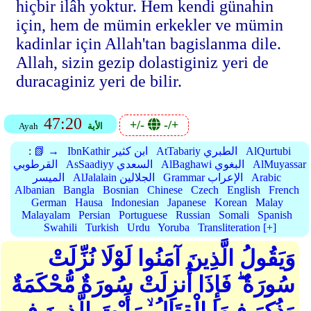
hiçbir ilâh yoktur. Hem kendi günahin
için, hem de mümin erkekler ve mümin
kadinlar için Allah'tan bagislanma dile.
Allah, sizin gezip dolastiginiz yeri de
duracaginiz yeri de bilir.
47:20
+/-
-/+
الأية
Ayah
AlQurtubi
AtTabariy الطبري
IbnKathir ابن كثير
📗 →
:
AlMuyassar
AlBaghawi البغوي
AsSaadiyy السعدي
القرطوبي
Arabic
Grammar الإعراب
AlJalalain الجلالين
الميسر
Albanian
Bangla
Bosnian
Chinese
Czech
English
French
German
Hausa
Indonesian
Japanese
Korean
Malay
Malayalam
Persian
Portuguese
Russian
Somali
Spanish
Swahili
Turkish
Urdu
Yoruba
Transliteration [+]
وَيَقُولُ الَّذِينَ آمَنُوا لَوْلَا نُزِّلَتْ
سُورَةٌ ۖ فَإِذَا أُنزِلَتْ سُورَةٌ مُّحْكَمَةٌ