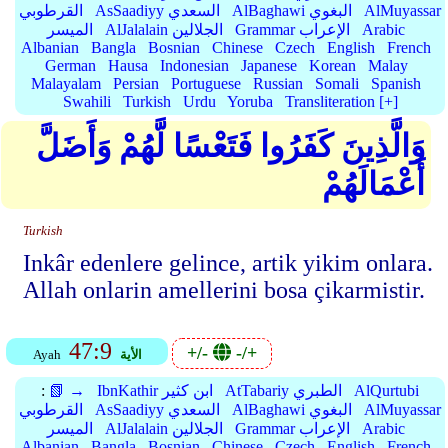
AlMuyassar
AlBaghawi البغوي
AsSaadiyy السعدي
القرطوبي
Arabic
Grammar الإعراب
AlJalalain الجلالين
الميسر
Albanian
Bangla
Bosnian
Chinese
Czech
English
French
German
Hausa
Indonesian
Japanese
Korean
Malay
Malayalam
Persian
Portuguese
Russian
Somali
Spanish
Swahili
Turkish
Urdu
Yoruba
Transliteration [+]
وَالَّذِينَ كَفَرُوا فَتَعْسًا لَّهُمْ وَأَضَلَّ
أَعْمَالَهُمْ
Turkish
Inkâr edenlere gelince, artik yikim onlara.
Allah onlarin amellerini bosa çikarmistir.
47:9
+/-
-/+
الأية
Ayah
AlQurtubi
AtTabariy الطبري
IbnKathir ابن كثير
📗 →
:
AlMuyassar
AlBaghawi البغوي
AsSaadiyy السعدي
القرطوبي
Arabic
Grammar الإعراب
AlJalalain الجلالين
الميسر
Albanian
Bangla
Bosnian
Chinese
Czech
English
French