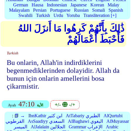
German
Hausa
Indonesian
Japanese
Korean
Malay
Malayalam
Persian
Portuguese
Russian
Somali
Spanish
Swahili
Turkish
Urdu
Yoruba
Transliteration [+]
ذَٰلِكَ بِأَنَّهُمْ كَرِهُوا مَا أَنزَلَ اللهُ
فَأَحْبَطَ أَعْمَالَهُمْ
Turkish
Bu onlarin, Allah'in indirdiklerini
begenmediklerinden dolayidir. Allah da
bunun için onlarin amellerini bosa
çikarmistir.
47:10
+/-
-/+
الأية
Ayah
AlQurtubi
AtTabariy الطبري
IbnKathir ابن كثير
📗 →
:
AlMuyassar
AlBaghawi البغوي
AsSaadiyy السعدي
القرطوبي
Arabic
Grammar الإعراب
AlJalalain الجلالين
الميسر