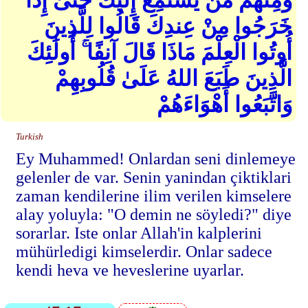
وَمِنْهُم مَّن يَسْتَمِعُ إِلَيْكَ حَتَّىٰ إِذَا
خَرَجُوا مِنْ عِندِكَ قَالُوا لِلَّذِينَ
أُوتُوا الْعِلْمَ مَاذَا قَالَ آنِفًا ۚ أُولَٰئِكَ
الَّذِينَ طَبَعَ اللهُ عَلَىٰ قُلُوبِهِمْ
وَاتَّبَعُوا أَهْوَاءَهُمْ
Turkish
Ey Muhammed! Onlardan seni dinlemeye
gelenler de var. Senin yanindan çiktiklari
zaman kendilerine ilim verilen kimselere
alay yoluyla: "O demin ne söyledi?" diye
sorarlar. Iste onlar Allah'in kalplerini
mühürledigi kimselerdir. Onlar sadece
kendi heva ve heveslerine uyarlar.