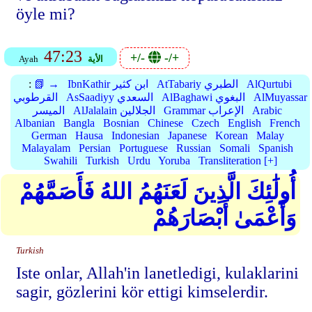
öyle mi?
47:23
+/-
-/+
الأية
Ayah
AlQurtubi
AtTabariy الطبري
IbnKathir ابن كثير
📗 →
:
AlMuyassar
AlBaghawi البغوي
AsSaadiyy السعدي
القرطوبي
Arabic
Grammar الإعراب
AlJalalain الجلالين
الميسر
Albanian
Bangla
Bosnian
Chinese
Czech
English
French
German
Hausa
Indonesian
Japanese
Korean
Malay
Malayalam
Persian
Portuguese
Russian
Somali
Spanish
Swahili
Turkish
Urdu
Yoruba
Transliteration [+]
أُولَٰئِكَ الَّذِينَ لَعَنَهُمُ اللهُ فَأَصَمَّهُمْ
وَأَعْمَىٰ أَبْصَارَهُمْ
Turkish
Iste onlar, Allah'in lanetledigi, kulaklarini
sagir, gözlerini kör ettigi kimselerdir.