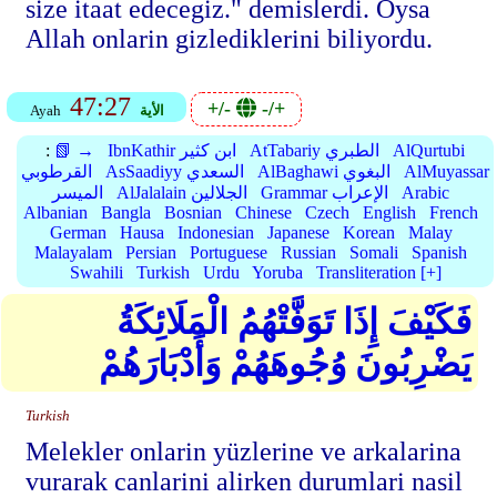
size itaat edecegiz." demislerdi. Oysa
Allah onlarin gizlediklerini biliyordu.
47:27
+/-
-/+
الأية
Ayah
AlQurtubi
AtTabariy الطبري
IbnKathir ابن كثير
📗 →
:
AlMuyassar
AlBaghawi البغوي
AsSaadiyy السعدي
القرطوبي
Arabic
Grammar الإعراب
AlJalalain الجلالين
الميسر
Albanian
Bangla
Bosnian
Chinese
Czech
English
French
German
Hausa
Indonesian
Japanese
Korean
Malay
Malayalam
Persian
Portuguese
Russian
Somali
Spanish
Swahili
Turkish
Urdu
Yoruba
Transliteration [+]
فَكَيْفَ إِذَا تَوَفَّتْهُمُ الْمَلَائِكَةُ
يَضْرِبُونَ وُجُوهَهُمْ وَأَدْبَارَهُمْ
Turkish
Melekler onlarin yüzlerine ve arkalarina
vurarak canlarini alirken durumlari nasil