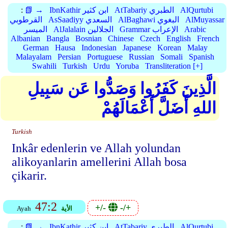
AlQurtubi
AtTabariy الطبري
IbnKathir ابن كثير
📗 →
:
AlMuyassar
AlBaghawi البغوي
AsSaadiyy السعدي
القرطوبي
Arabic
Grammar الإعراب
AlJalalain الجلالين
الميسر
Albanian
Bangla
Bosnian
Chinese
Czech
English
French
German
Hausa
Indonesian
Japanese
Korean
Malay
Malayalam
Persian
Portuguese
Russian
Somali
Spanish
Swahili
Turkish
Urdu
Yoruba
Transliteration [+]
الَّذِينَ كَفَرُوا وَصَدُّوا عَن سَبِيلِ
اللهِ أَضَلَّ أَعْمَالَهُمْ
Turkish
Inkâr edenlerin ve Allah yolundan
alikoyanlarin amellerini Allah bosa
çikarir.
47:2
+/-
-/+
الأية
Ayah
AlQurtubi
AtTabariy الطبري
IbnKathir ابن كثير
📗 →
: