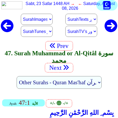
Sabt, 23 Safar 1448 AH
→ ←
Saturday, August
08, 2026
Prev
47. Surah Muhammad or Al-Qitâl سورة
محمد
Next
47:1
+/-
-/+
الأية
Ayah
بِسْم ِ اللهِ الرَّحْمَٰنِ الرَّحِيمِ