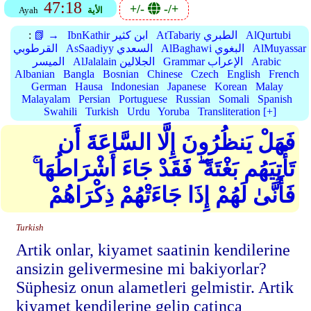
47:18
+/-
-/+
الأية
Ayah
AlQurtubi
AtTabariy الطبري
IbnKathir ابن كثير
📗 →
:
AlMuyassar
AlBaghawi البغوي
AsSaadiyy السعدي
القرطوبي
Arabic
Grammar الإعراب
AlJalalain الجلالين
الميسر
Albanian
Bangla
Bosnian
Chinese
Czech
English
French
German
Hausa
Indonesian
Japanese
Korean
Malay
Malayalam
Persian
Portuguese
Russian
Somali
Spanish
Swahili
Turkish
Urdu
Yoruba
Transliteration [+]
فَهَلْ يَنظُرُونَ إِلَّا السَّاعَةَ أَن
تَأْتِيَهُم بَغْتَةً ۖ فَقَدْ جَاءَ أَشْرَاطُهَا ۚ
فَأَنَّىٰ لَهُمْ إِذَا جَاءَتْهُمْ ذِكْرَاهُمْ
Turkish
Artik onlar, kiyamet saatinin kendilerine
ansizin gelivermesine mi bakiyorlar?
Süphesiz onun alametleri gelmistir. Artik
kiyamet kendilerine gelip çatinca