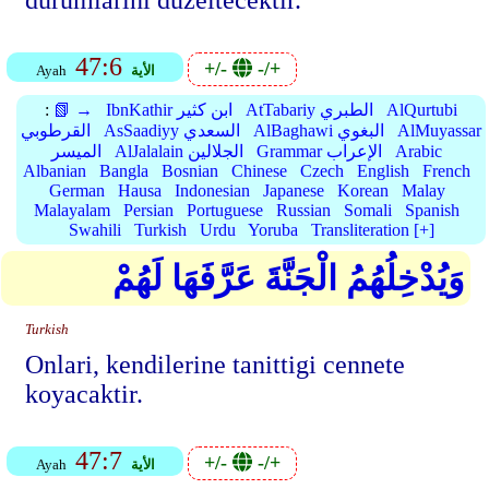
durumlarini düzeltecektir.
47:6
+/-
-/+
الأية
Ayah
AlQurtubi
AtTabariy الطبري
IbnKathir ابن كثير
📗 →
:
AlMuyassar
AlBaghawi البغوي
AsSaadiyy السعدي
القرطوبي
Arabic
Grammar الإعراب
AlJalalain الجلالين
الميسر
Albanian
Bangla
Bosnian
Chinese
Czech
English
French
German
Hausa
Indonesian
Japanese
Korean
Malay
Malayalam
Persian
Portuguese
Russian
Somali
Spanish
Swahili
Turkish
Urdu
Yoruba
Transliteration [+]
وَيُدْخِلُهُمُ الْجَنَّةَ عَرَّفَهَا لَهُمْ
Turkish
Onlari, kendilerine tanittigi cennete
koyacaktir.
47:7
+/-
-/+
الأية
Ayah