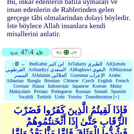
Bu, inkâr edenlerin batila uymalari ve
iman edenlerin de Rablerinden gelen
gerçege tâbi olmalarindan dolayi böyledir.
Iste böylece Allah insanlara kendi
misallerini anlatir.
47:4
+/-
-/+
الأية
Ayah
AlQurtubi
AtTabariy الطبري
IbnKathir ابن كثير
📗 →
:
AlMuyassar
AlBaghawi البغوي
AsSaadiyy السعدي
القرطوبي
Arabic
Grammar الإعراب
AlJalalain الجلالين
الميسر
Albanian
Bangla
Bosnian
Chinese
Czech
English
French
German
Hausa
Indonesian
Japanese
Korean
Malay
Malayalam
Persian
Portuguese
Russian
Somali
Spanish
Swahili
Turkish
Urdu
Yoruba
Transliteration [+]
فَإِذَا لَقِيتُمُ الَّذِينَ كَفَرُوا فَضَرْبَ
الرِّقَابِ حَتَّىٰ إِذَا أَثْخَنتُمُوهُمْ
فَشُدُّوا الْوَثَاقَ فَإِمَّا مَنًّا بَعْدُ وَإِمَّا