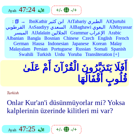
47:24
+/-
-/+
الأية
Ayah
AlQurtubi
AtTabariy الطبري
IbnKathir ابن كثير
📗 →
:
AlMuyassar
AlBaghawi البغوي
AsSaadiyy السعدي
القرطوبي
Arabic
Grammar الإعراب
AlJalalain الجلالين
الميسر
Albanian
Bangla
Bosnian
Chinese
Czech
English
French
German
Hausa
Indonesian
Japanese
Korean
Malay
Malayalam
Persian
Portuguese
Russian
Somali
Spanish
Swahili
Turkish
Urdu
Yoruba
Transliteration [+]
أَفَلَا يَتَدَبَّرُونَ الْقُرْآنَ أَمْ عَلَىٰ
قُلُوبٍ أَقْفَالُهَا
Turkish
Onlar Kur'an'i düsünmüyorlar mi? Yoksa
kalplerinin üzerinde kilitleri mi var?
47:25
+/-
-/+
الأية
Ayah