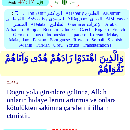
47:17
+/-
-/+
الأية
Ayah
AlQurtubi
AtTabariy الطبري
IbnKathir ابن كثير
📗 →
:
AlMuyassar
AlBaghawi البغوي
AsSaadiyy السعدي
القرطوبي
Arabic
Grammar الإعراب
AlJalalain الجلالين
الميسر
Albanian
Bangla
Bosnian
Chinese
Czech
English
French
German
Hausa
Indonesian
Japanese
Korean
Malay
Malayalam
Persian
Portuguese
Russian
Somali
Spanish
Swahili
Turkish
Urdu
Yoruba
Transliteration [+]
وَالَّذِينَ اهْتَدَوْا زَادَهُمْ هُدًى وَآتَاهُمْ
تَقْوَاهُمْ
Turkish
Dogru yola girenlere gelince, Allah
onlarin hidayetlerini artirmis ve onlara
kötülükten sakinma çarelerini ilham
etmistir.