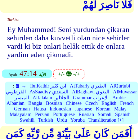
فَلَا نَاصِرَ لَهُمْ
Turkish
Ey Muhammed! Seni yurdundan çikaran
sehirden daha kuvvetli olan nice sehirler
vardi ki biz onlari helâk ettik de onlara
yardim eden çikmadi.
47:14
+/-
-/+
الأية
Ayah
AlQurtubi
AtTabariy الطبري
IbnKathir ابن كثير
📗 →
:
AlMuyassar
AlBaghawi البغوي
AsSaadiyy السعدي
القرطوبي
Arabic
Grammar الإعراب
AlJalalain الجلالين
الميسر
Albanian
Bangla
Bosnian
Chinese
Czech
English
French
German
Hausa
Indonesian
Japanese
Korean
Malay
Malayalam
Persian
Portuguese
Russian
Somali
Spanish
Swahili
Turkish
Urdu
Yoruba
Transliteration [+]
أَفَمَن كَانَ عَلَىٰ بَيِّنَةٍ مِّن رَّبِّهِ كَمَن