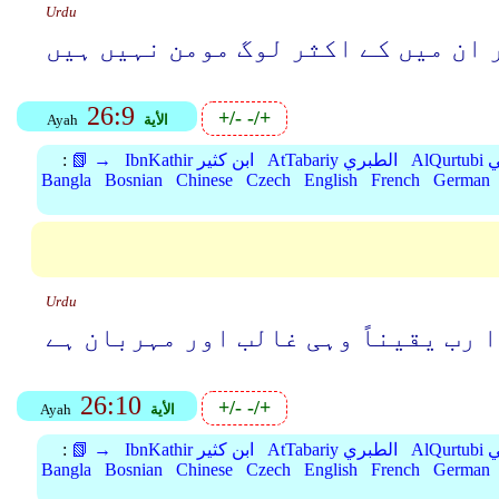
Urdu
ر ان میں کے اکثر لوگ مومن نہیں ہیں
26:9
+/-
-/+
الأية
Ayah
بي
AtTabariy الطبري
IbnKathir ابن كثير
📗 →
:
Bangla
Bosnian
Chinese
Czech
English
French
German
Urdu
 رب یقیناً وہی غالب اور مہربان ہے
26:10
+/-
-/+
الأية
Ayah
بي
AtTabariy الطبري
IbnKathir ابن كثير
📗 →
:
Bangla
Bosnian
Chinese
Czech
English
French
German