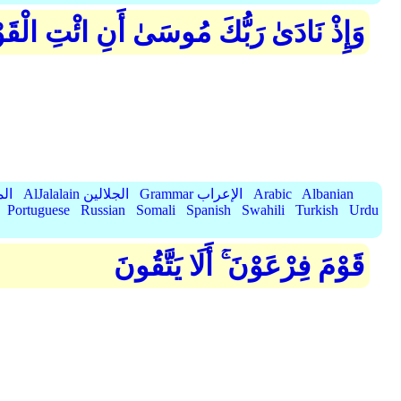
وَإِذْ نَادَىٰ رَبُّكَ مُوسَىٰ أَنِ ائْتِ الْقَ
Albanian
Arabic
Grammar الإعراب
AlJalalain الجلالين
yassar
Portuguese
Russian
Somali
Spanish
Swahili
Turkish
Urdu
قَوْمَ فِرْعَوْنَ ۚ أَلَا يَتَّقُونَ