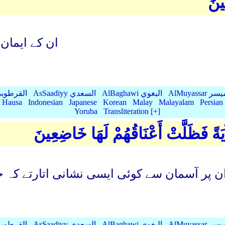
ِينَ
ان کے ایمان 
AlMu الميسر
AlBaghawi البغوي
AsSaadiyy السعدي
AlQurtubi القرطو
Hausa
Indonesian
Japanese
Korean
Malay
Malayalam
Persian
Yoruba
Transliteration [+]
يَةً فَظَلَّتْ أَعْنَاقُهُمْ لَهَا خَاضِعِينَ
ان پر آسمان سے کوئی ایسی نشانی اتارتے کہ
AlMu الميسر
AlBaghawi البغوي
AsSaadiyy السعدي
AlQurtubi القرطو