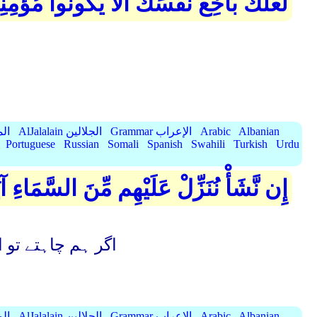
لَعَلَّكَ بَاخِعٌ نَّفْسَكَ أَلَّا يَكُونُوا مُؤْمِن
Albanian
Arabic
Grammar الإعراب
AlJalalain الجلالين
yassar
Portuguese
Russian
Somali
Spanish
Swahili
Turkish
Urdu
إِن نَّشَأْ نُنَزِّلْ عَلَيْهِم مِّنَ السَّمَاءِ آ
اگر ہم چاہتے تو 
Albanian
Arabic
Grammar الإعراب
AlJalalain الجلالين
yassar