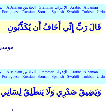
Albanian
Arabic
Grammar الإعراب
AlJalalain الجلالين
yassar
Portuguese
Russian
Somali
Spanish
Swahili
Turkish
Urdu
قَالَ رَبِّ إِنِّي أَخَافُ أَن يُكَذِّبُونِ
موسیٰ 
Albanian
Arabic
Grammar الإعراب
AlJalalain الجلالين
yassar
Portuguese
Russian
Somali
Spanish
Swahili
Turkish
Urdu
وَيَضِيقُ صَدْرِي وَلَا يَنطَلِقُ لِسَانِي ف