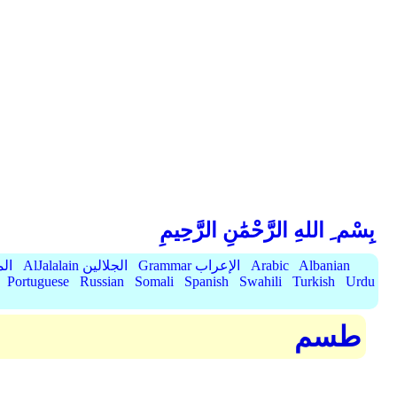
بِسْم ِ اللهِ الرَّحْمَٰنِ الرَّحِيمِ
Albanian
Arabic
Grammar الإعراب
AlJalalain الجلالين
yassar
Portuguese
Russian
Somali
Spanish
Swahili
Turkish
Urdu
طسم