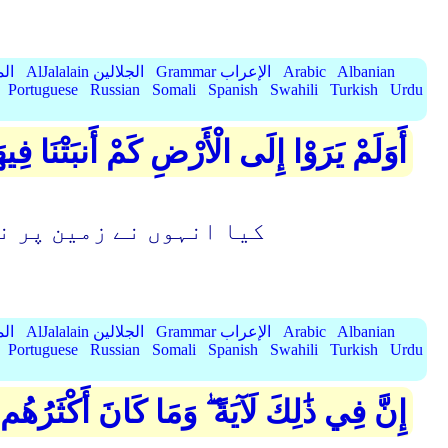
Albanian
Arabic
Grammar الإعراب
AlJalalain الجلالين
yassar
Portuguese
Russian
Somali
Spanish
Swahili
Turkish
Urdu
أَوَلَمْ يَرَوْا إِلَى الْأَرْضِ كَمْ أَنبَتْنَا فِ
کیا انہوں نے زمین پر ن
Albanian
Arabic
Grammar الإعراب
AlJalalain الجلالين
yassar
Portuguese
Russian
Somali
Spanish
Swahili
Turkish
Urdu
إِنَّ فِي ذَٰلِكَ لَآيَةً ۖ وَمَا كَانَ أَكْثَرُهُم 