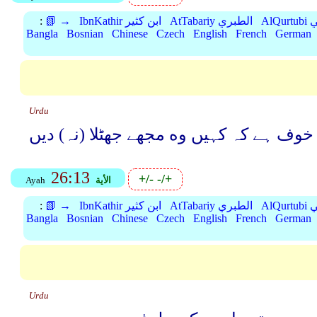
بي
AtTabariy الطبري
IbnKathir ابن كثير
📗 →
:
Bangla
Bosnian
Chinese
Czech
English
French
German
Urdu
 خوف ہے کہ کہیں وه مجھے جھٹلا (نہ) دیں
26:13
+/-
-/+
الأية
Ayah
بي
AtTabariy الطبري
IbnKathir ابن كثير
📗 →
:
Bangla
Bosnian
Chinese
Czech
English
French
German
Urdu