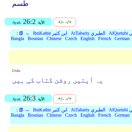
طٰسم
26:2
+/-
-/+
الأية
Ayah
بي
AtTabariy الطبري
IbnKathir ابن كثير
📗 →
:
Bangla
Bosnian
Chinese
Czech
English
French
German
Urdu
یہ آیتیں روشن کتاب کی ہیں
26:3
+/-
-/+
الأية
Ayah
بي
AtTabariy الطبري
IbnKathir ابن كثير
📗 →
:
Bangla
Bosnian
Chinese
Czech
English
French
German