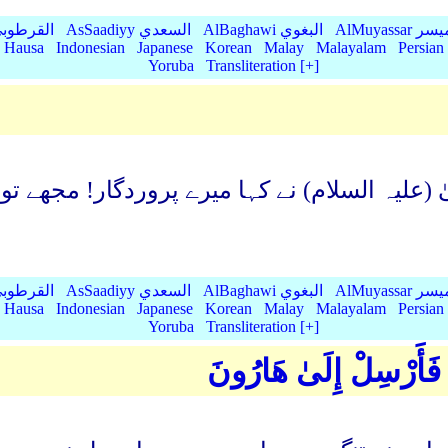
AlMu الميسر
AlBaghawi البغوي
AsSaadiyy السعدي
AlQurtubi القرطو
Hausa
Indonesian
Japanese
Korean
Malay
Malayalam
Persian
Yoruba
Transliteration [+]
(علیہ السلام) نے کہا میرے پروردگار! مجھے تو
AlMu الميسر
AlBaghawi البغوي
AsSaadiyy السعدي
AlQurtubi القرطو
Hausa
Indonesian
Japanese
Korean
Malay
Malayalam
Persian
Yoruba
Transliteration [+]
َأَرْسِلْ إِلَىٰ هَارُونَ