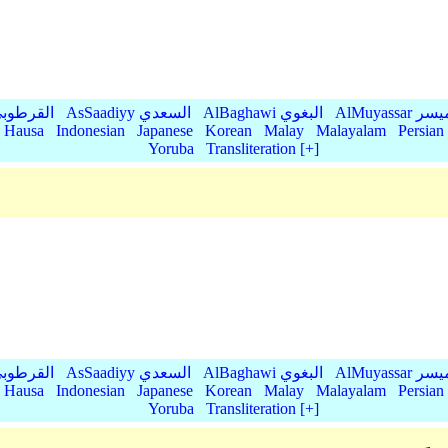
AlMu الميسر
AlBaghawi البغوي
AsSaadiyy السعدي
AlQurtubi القرطو
Hausa
Indonesian
Japanese
Korean
Malay
Malayalam
Persian
Yoruba
Transliteration [+]
AlMu الميسر
AlBaghawi البغوي
AsSaadiyy السعدي
AlQurtubi القرطو
Hausa
Indonesian
Japanese
Korean
Malay
Malayalam
Persian
Yoruba
Transliteration [+]