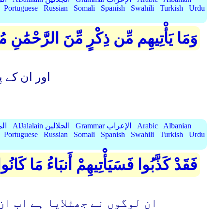
Portuguese
Russian
Somali
Spanish
Swahili
Turkish
Urdu
وَمَا يَأْتِيهِم مِّن ذِكْرٍ مِّنَ الرَّحْمَٰنِ م
اور ان کے 
Albanian
Arabic
Grammar الإعراب
AlJalalain الجلالين
yassar
Portuguese
Russian
Somali
Spanish
Swahili
Turkish
Urdu
فَقَدْ كَذَّبُوا فَسَيَأْتِيهِمْ أَنبَاءُ مَا كَانُو
ان لوگوں نے جھٹلایا ہے اب ان