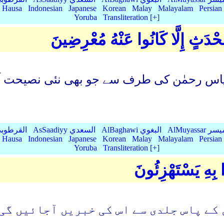
Hausa
Indonesian
Japanese
Korean
Malay
Malayalam
Persian
Yoruba
Transliteration [+]
ُحْدَثٍ إِلَّا كَانُوا عَنْهُ مُعْرِضِينَ
پاس رحمٰن کی طرف سے جو بھی نئی نصیحت آئ
AlMu الميسر
AlBaghawi البغوي
AsSaadiyy السعدي
AlQurtubi القرطو
Hausa
Indonesian
Japanese
Korean
Malay
Malayalam
Persian
Yoruba
Transliteration [+]
ا بِهِ يَسْتَهْزِئُونَ
 کے پاس جلدی سے اس کی خبریں آجائیں گی