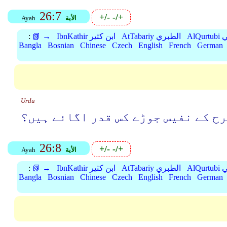
26:7
+/-
-/+
الأية
Ayah
بي
AtTabariy الطبري
IbnKathir ابن كثير
📗 →
:
Bangla
Bosnian
Chinese
Czech
English
French
German
Urdu
رح کے نفیس جوڑے کس قدر اگائے ہیں؟
26:8
+/-
-/+
الأية
Ayah
بي
AtTabariy الطبري
IbnKathir ابن كثير
📗 →
:
Bangla
Bosnian
Chinese
Czech
English
French
German