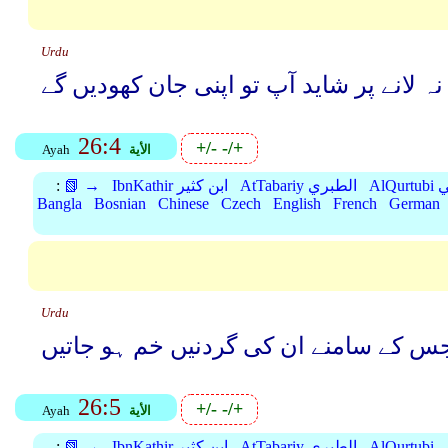
Urdu
نہ ﻻنے پر شاید آپ تو اپنی جان کھودیں گے
26:4
+/-
-/+
الأية
Ayah
بي
AtTabariy الطبري
IbnKathir ابن كثير
📗 →
:
Bangla
Bosnian
Chinese
Czech
English
French
German
Urdu
 جس کے سامنے ان کی گردنیں خم ہو جاتیں
26:5
+/-
-/+
الأية
Ayah
بي
AtTabariy الطبري
IbnKathir ابن كثير
📗 →
: