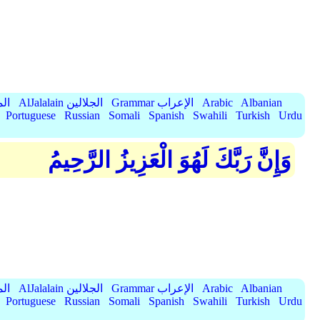
Albanian
Arabic
Grammar الإعراب
AlJalalain الجلالين
yassar
Portuguese
Russian
Somali
Spanish
Swahili
Turkish
Urdu
وَإِنَّ رَبَّكَ لَهُوَ الْعَزِيزُ الرَّحِيمُ
Albanian
Arabic
Grammar الإعراب
AlJalalain الجلالين
yassar
Portuguese
Russian
Somali
Spanish
Swahili
Turkish
Urdu