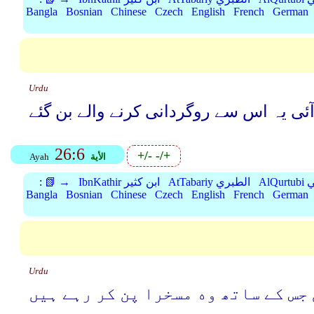
Bangla
Bosnian
Chinese
Czech
English
French
German
Urdu
ی یہ اس سے روگردانی کرنے والے بن گئے
26:6
+/-
-/+
الأية
Ayah
بي
AtTabariy الطبري
IbnKathir ابن كثير
📗 →
:
Bangla
Bosnian
Chinese
Czech
English
French
German
Urdu
 جس کے ساتھ وه مسخرا پن کر رہے ہیں