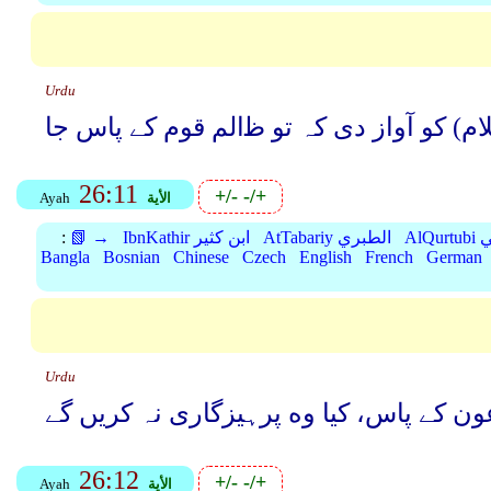
Urdu
م) کو آواز دی کہ تو ﻇالم قوم کے پاس جا
26:11
+/-
-/+
الأية
Ayah
بي
AtTabariy الطبري
IbnKathir ابن كثير
📗 →
:
Bangla
Bosnian
Chinese
Czech
English
French
German
Urdu
ن کے پاس، کیا وه پرہیزگاری نہ کریں گے
26:12
+/-
-/+
الأية
Ayah