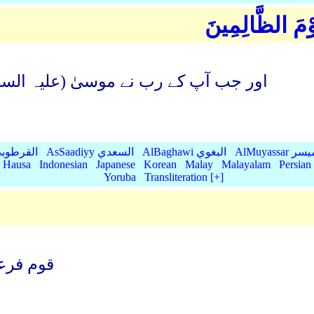
وْمَ الظَّالِمِينَ
اور جب آپ کے رب نے موسیٰ (علیہ السلا
AlMu الميسر
AlBaghawi البغوي
AsSaadiyy السعدي
AlQurtubi القرطو
Hausa
Indonesian
Japanese
Korean
Malay
Malayalam
Persian
Yoruba
Transliteration [+]
قوم فرعو