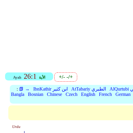
26:1
+/-
-/+
الأية
Ayah
بي
AtTabariy الطبري
IbnKathir ابن كثير
📗 →
:
Bangla
Bosnian
Chinese
Czech
English
French
German
Urdu