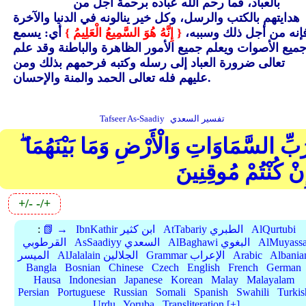
بالعباد، فما رحم الله عباده برحمة أجل من
هدايتهم بالكتب والرسل، وكل خير ينالونه في الدنيا والآخرة
إنه من أجل ذلك وسببه،
{ إِنَّهُ هُوَ السَّمِيعُ الْعَلِيمُ }
أي: يسمع
ميع الأصوات ويعلم جميع الأمور الظاهرة والباطنة وقد علم
تعالى ضرورة العباد إلى رسله وكتبه فرحمهم بذلك ومن
عليهم فله تعالى الحمد والمنة والإحسان.
تفسير السعدي
Tafseer As-Saadiy
َبِّ السَّمَاوَاتِ وَالْأَرْضِ وَمَا بَيْنَهُمَا ۖ
ِنْ كُنْتُمْ مُوقِنِينَ
+/-
-/+
AlQurtubi
AtTabariy الطبري
IbnKathir ابن كثير
📗 →
:
AlMuyassa
AlBaghawi البغوي
AsSaadiyy السعدي
القرطوبي
Albania
Arabic
Grammar الإعراب
AlJalalain الجلالين
الميسر
Bangla
Bosnian
Chinese
Czech
English
French
German
Hausa
Indonesian
Japanese
Korean
Malay
Malayalam
Persian
Portuguese
Russian
Somali
Spanish
Swahili
Turkis
Urdu
Yoruba
Transliteration [+]