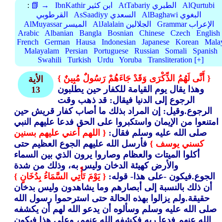
AlQurtubi
AtTabariy الطبري
IbnKathir ابن كثير
📗 →
:
AlBaghawi البغوي
AsSaadiyy السعدي
القرطوبي
Grammar الإعراب
AlJalalain الجلالين
AlMuyassar الميسر
Arabic
Albanian
Bangla
Bosnian
Chinese
Czech
English
French
German
Hausa
Indonesian
Japanese
Korean
Mala
Malayalam
Persian
Portuguese
Russian
Somali
Spanish
Swahili
Turkish
Urdu
Yoruba
Transliteration [+]
{ أَنَّى لَهُمُ الذِّكْرَى وَقَدْ جَاءَهُمْ رَسُولٌ مُبِينٌ }
الأية
وهذا يقال يوم القيامة للكفار حين يطلبون
13
الرجوع إلى الدنيا فيقال: قد ذهب وقت
الرجوع.وقيل: إن المراد بذلك ما أصاب كفار قريش حين
امتنعوا من الإيمان واستكبروا على الحق فدعا عليهم النبي
صلى الله عليه وسلم فقال:
{ اللهم أعني عليهم بسنين
كسني يوسف }
فأرسل الله عليهم الجوع العظيم حتى
أكلوا الميتات والعظام وصاروا يرون الذي بين السماء
والأرض كهيئة الدخان وليس به، وذلك من شدة
الجوع.فيكون -على هذا- قوله:
{ يَوْمَ تَأْتِي السَّمَاءُ بِدُخَانٍ }
أن ذلك بالنسبة إلى أبصارهم وما يشاهدون وليس بدخان
حقيقة.ولم يزالوا بهذه الحالة حتى استرحموا رسول الله
صلى الله عليه وسلم وسألوه أن يدعو الله لهم أن يكشفه
الله عنهم فدعا ربه فكشفه الله عنهم، وعلى هذا فيكون