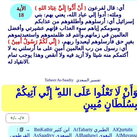
أي: قال لفرعون
{ أَنْ أَدُّوا إِلَيَّ عِبَادَ اللهِ }
الأية
وملئه: أدوا إلي عباد الله، يعني بهم: بني
18
إسرائيل أي: أرسلوهم وأطلقوهم من عذابكم
وسومكم إياهم سوء العذاب فإنهم عشيرتي وأفضل
العالمين في زمانهم.وأنتم قد ظلمتموهم واستعبدتموهم
بغير حق فأرسلوهم ليعبدوا ربهم،
{ إِنِّي لَكُمْ رَسُولٌ أَمِينٌ }
أي: رسول من رب العالمين أمين على ما أرسلني به لا
أكتمكم منه شيئا ولا أزيد فيه ولا أنقص وهذا يوجب تمام
الانقياد له.
تفسير السعدي
Tafseer As-Saadiy
َأَنْ لَا تَعْلُوا عَلَى اللهِ ۖ إِنِّي آتِيكُمْ
ِسُلْطَانٍ مُبِينٍ
+/-
-/+
AlQurtubi
AtTabariy الطبري
IbnKathir ابن كثير
📗 →
:
AlMuyassa
AlBaghawi البغوي
AsSaadiyy السعدي
القرطوبي