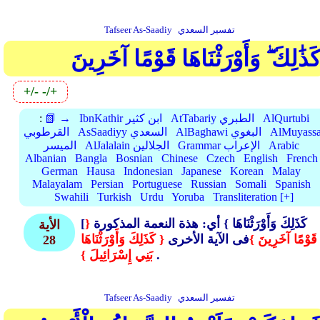
تفسير السعدي
Tafseer As-Saadiy
َذَٰلِكَ ۖ وَأَوْرَثْنَاهَا قَوْمًا آخَرِينَ
+/-
-/+
AlQurtubi
AtTabariy الطبري
IbnKathir ابن كثير
📗 →
:
AlMuyassa
AlBaghawi البغوي
AsSaadiyy السعدي
القرطوبي
Arabic
Grammar الإعراب
AlJalalain الجلالين
الميسر
Albanian
Bangla
Bosnian
Chinese
Czech
English
French
German
Hausa
Indonesian
Japanese
Korean
Malay
Malayalam
Persian
Portuguese
Russian
Somali
Spanish
Swahili
Turkish
Urdu
Yoruba
Transliteration [+]
[كَذَلِكَ وَأَوْرَثْنَاهَا }
أي: هذة النعمة المذكورة
{
الأية
قَوْمًا آخَرِينَ }
فى الآية الأخرى
{ كَذَلِكَ وَأَوْرَثْنَاهَا
28
.
بَنِي إِسْرَائِيلَ }
تفسير السعدي
Tafseer As-Saadiy