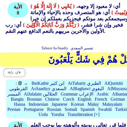
أي: لا معبود إلا وجهه،
{ يُحْيِي
{ لَا إِلَهَ إِلَّا هُوَ }
الأية
َيُمِيتُ }
أي: هو المتصرف وحده بالإحياء والإماتة
8
سيجمعكم بعد موتكم فيجزيكم بعملكم إن خيرا
فخير وإن شرا فشر،
{ رَبُّكُمْ وَرَبُّ آبَائِكُمُ الْأَوَّلِينَ }
أي: رب
الأولين والآخرين مربيهم بالنعم الدافع عنهم النقم.
تفسير السعدي
Tafseer As-Saadiy
َلْ هُمْ فِي شَكٍّ يَلْعَبُونَ
+/-
-/+
AlQurtubi
AtTabariy الطبري
IbnKathir ابن كثير
📗 →
:
AlMuyassa
AlBaghawi البغوي
AsSaadiyy السعدي
القرطوبي
Albania
Arabic
Grammar الإعراب
AlJalalain الجلالين
الميسر
Bangla
Bosnian
Chinese
Czech
English
French
German
Hausa
Indonesian
Japanese
Korean
Malay
Malayalam
Persian
Portuguese
Russian
Somali
Spanish
Swahili
Turkis
Urdu
Yoruba
Transliteration [+]
فلما قرر تعالى ربوبيته وألوهيته بما يوجب العلم
الأية