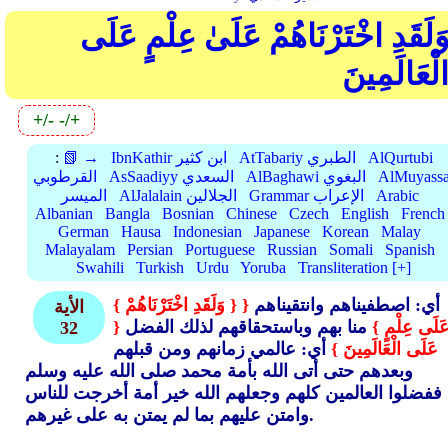
َلَقَدِ اخْتَرْنَاهُمْ عَلَىٰ عِلْمٍ عَلَى
لْعَالَمِينَ
+/-
-/+
AlQurtubi
AtTabariy الطبري
IbnKathir ابن كثير
📗 →
:
AlMuyassa
AlBaghawi البغوي
AsSaadiyy السعدي
القرطوبي
Arabic
Grammar الإعراب
AlJalalain الجلالين
الميسر
Albanian
Bangla
Bosnian
Chinese
Czech
English
French
German
Hausa
Indonesian
Japanese
Korean
Malay
Malayalam
Persian
Portuguese
Russian
Somali
Spanish
Swahili
Turkish
Urdu
Yoruba
Transliteration [+]
أي: اصطفيناهم وانتقيناهم
{
{ وَلَقَدِ اخْتَرْنَاهُمْ }
الأية
َلَى عِلْمٍ }
منا بهم وباستحقاقهم لذلك الفضل
{
32
عَلَى الْعَالَمِينَ }
أي: عالمي زمانهم ومن قبلهم
وبعدهم حتى أتى الله بأمة محمد صلى الله عليه وسلم
ففضلوا العالمين كلهم وجعلهم الله خير أمة أخرجت للناس
وامتن عليهم بما لم يمتن به على غيرهم.