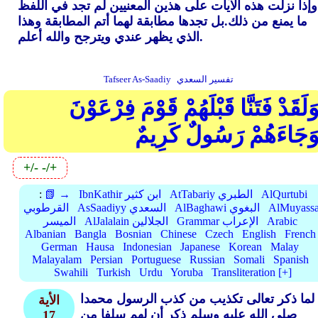
وإذا نزلت هذه الآيات على هذين المعنيين لم تجد في اللفظ
ما يمنع من ذلك.بل تجدها مطابقة لهما أتم المطابقة وهذا
الذي يظهر عندي ويترجح والله أعلم.
تفسير السعدي
Tafseer As-Saadiy
َلَقَدْ فَتَنَّا قَبْلَهُمْ قَوْمَ فِرْعَوْنَ
َجَاءَهُمْ رَسُولٌ كَرِيمٌ
+/-
-/+
AlQurtubi
AtTabariy الطبري
IbnKathir ابن كثير
📗 →
:
AlMuyassa
AlBaghawi البغوي
AsSaadiyy السعدي
القرطوبي
Arabic
Grammar الإعراب
AlJalalain الجلالين
الميسر
Albanian
Bangla
Bosnian
Chinese
Czech
English
French
German
Hausa
Indonesian
Japanese
Korean
Malay
Malayalam
Persian
Portuguese
Russian
Somali
Spanish
Swahili
Turkish
Urdu
Yoruba
Transliteration [+]
لما ذكر تعالى تكذيب من كذب الرسول محمدا
الأية
صلى الله عليه وسلم ذكر أن لهم سلفا من
17