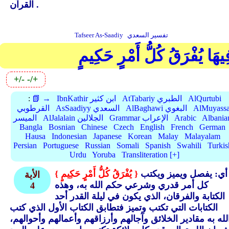
القرآن .
تفسير السعدي
Tafseer As-Saadiy
ِيهَا يُفْرَقُ كُلُّ أَمْرٍ حَكِيمٍ
+/-
-/+
AlQurtubi
AtTabariy الطبري
IbnKathir ابن كثير
📗 →
:
AlMuyassa
AlBaghawi البغوي
AsSaadiyy السعدي
القرطوبي
Albania
Arabic
Grammar الإعراب
AlJalalain الجلالين
الميسر
Bangla
Bosnian
Chinese
Czech
English
French
German
Hausa
Indonesian
Japanese
Korean
Malay
Malayalam
Persian
Portuguese
Russian
Somali
Spanish
Swahili
Turkis
Urdu
Yoruba
Transliteration [+]
أي: يفصل ويميز ويكتب
{ يُفْرَقُ كُلُّ أَمْرٍ حَكِيمٍ }
الأية
كل أمر قدري وشرعي حكم الله به، وهذه
4
الكتابة والفرقان، الذي يكون في ليلة القدر أحد
الكتابات التي تكتب وتميز فتطابق الكتاب الأول الذي كتب
لله به مقادير الخلائق وآجالهم وأرزاقهم وأعمالهم وأحوالهم،