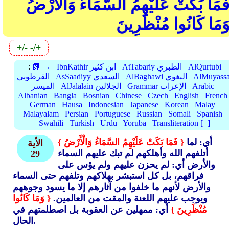
َمَا بَكَتْ عَلَيْهِمُ السَّمَاءُ وَالْأَرْضُ
َمَا كَانُوا مُنْظَرِينَ
+/-
-/+
AlQurtubi
AtTabariy الطبري
IbnKathir ابن كثير
📗 →
:
AlMuyassa
AlBaghawi البغوي
AsSaadiyy السعدي
القرطوبي
Arabic
Grammar الإعراب
AlJalalain الجلالين
الميسر
Albanian
Bangla
Bosnian
Chinese
Czech
English
French
German
Hausa
Indonesian
Japanese
Korean
Malay
Malayalam
Persian
Portuguese
Russian
Somali
Spanish
Swahili
Turkish
Urdu
Yoruba
Transliteration [+]
أي: لما
{ فَمَا بَكَتْ عَلَيْهِمُ السَّمَاءُ وَالْأَرْضُ }
الأية
أتلفهم الله وأهلكهم لم تبك عليهم السماء
29
والأرض أي: لم يحزن عليهم ولم يؤس على
فراقهم، بل كل استبشر بهلاكهم وتلفهم حتى السماء
والأرض لأنهم ما خلفوا من آثارهم إلا ما يسود وجوههم
ويوجب عليهم اللعنة والمقت من العالمين.
{ وَمَا كَانُوا
مُنْظَرِينَ }
أي: ممهلين عن العقوبة بل اصطلمتهم في
الحال.