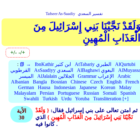
تفسير السعدي
Tafseer As-Saadiy
َلَقَدْ نَجَّيْنَا بَنِي إِسْرَائِيلَ مِنَ
لْعَذَابِ الْمُهِينِ
+/-
-/+
AlQurtubi
AtTabariy الطبري
IbnKathir ابن كثير
📗 →
:
AlMuyassa
AlBaghawi البغوي
AsSaadiyy السعدي
القرطوبي
Arabic
Grammar الإعراب
AlJalalain الجلالين
الميسر
Albanian
Bangla
Bosnian
Chinese
Czech
English
French
German
Hausa
Indonesian
Japanese
Korean
Malay
Malayalam
Persian
Portuguese
Russian
Somali
Spanish
Swahili
Turkish
Urdu
Yoruba
Transliteration [+]
ثم امتن تعالى على بني إسرائيل فقال:
{ وَلَقَدْ
الأية
نَجَّيْنَا بَنِي إِسْرَائِيلَ مِنَ الْعَذَابِ الْمُهِينِ }
الذي
30
كانوا فيه .