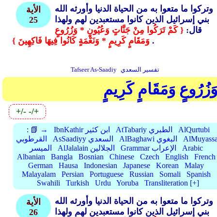
وتركوا ما متعوا به من الحياة الدنيا وأورثه الله
الأية
بني إسرائيل الذين كانوا مستعبدين لهم ولهذا
25
قال:
{ كَمْ تَرَكُوا مِنْ جَنَّاتٍ وَعُيُونٍ * وَزُرُوعٍ
.
وَمَقَامٍ كَرِيمٍ * وَنَعْمَةٍ كَانُوا فِيهَا فَاكِهِينَ }
تفسير السعدي
Tafseer As-Saadiy
َزُرُوعٍ وَمَقَامٍ كَرِيمٍ
+/-
-/+
AlQurtubi
AtTabariy الطبري
IbnKathir ابن كثير
📗 →
:
AlMuyassa
AlBaghawi البغوي
AsSaadiyy السعدي
القرطوبي
Arabic
Grammar الإعراب
AlJalalain الجلالين
الميسر
Albanian
Bangla
Bosnian
Chinese
Czech
English
French
German
Hausa
Indonesian
Japanese
Korean
Malay
Malayalam
Persian
Portuguese
Russian
Somali
Spanish
Swahili
Turkish
Urdu
Yoruba
Transliteration [+]
وتركوا ما متعوا به من الحياة الدنيا وأورثه الله
الأية
بني إسرائيل الذين كانوا مستعبدين لهم ولهذا
26