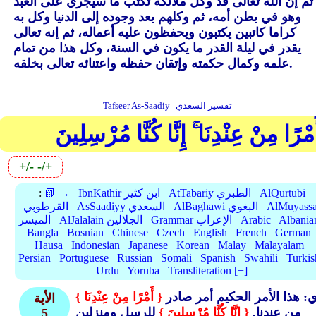
ثم إن الله تعالى قد وكل ملائكة تكتب ما سيجري على العبد
وهو في بطن أمه، ثم وكلهم بعد وجوده إلى الدنيا وكل به
كراما كاتبين يكتبون ويحفظون عليه أعماله، ثم إنه تعالى
يقدر في ليلة القدر ما يكون في السنة، وكل هذا من تمام
علمه وكمال حكمته وإتقان حفظه واعتنائه تعالى بخلقه.
تفسير السعدي
Tafseer As-Saadiy
َمْرًا مِنْ عِنْدِنَا ۚ إِنَّا كُنَّا مُرْسِلِينَ
+/-
-/+
AlQurtubi
AtTabariy الطبري
IbnKathir ابن كثير
📗 →
:
AlMuyassa
AlBaghawi البغوي
AsSaadiyy السعدي
القرطوبي
Albania
Arabic
Grammar الإعراب
AlJalalain الجلالين
الميسر
Bangla
Bosnian
Chinese
Czech
English
French
German
Hausa
Indonesian
Japanese
Korean
Malay
Malayalam
Persian
Portuguese
Russian
Somali
Spanish
Swahili
Turkis
Urdu
Yoruba
Transliteration [+]
أي: هذا الأمر الحكيم أمر صادر
{ أَمْرًا مِنْ عِنْدِنَا }
الأية
من عندنا.
{ إِنَّا كُنَّا مُرْسِلِينَ }
للرسل ومنزلين
5