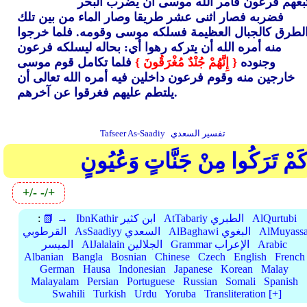
بعهم فرعون فأمر الله موسى أن يضرب البحر
فضربه فصار اثنى عشر طريقا وصار الماء من بين تلك
لطرق كالجبال العظيمة فسلكه موسى وقومه. فلما خرجوا
منه أمره الله أن يتركه رهوا أي: بحاله ليسلكه فرعون
وجنوده
{ إِنَّهُمْ جُنْدٌ مُغْرَقُونَ }
فلما تكامل قوم موسى
خارجين منه وقوم فرعون داخلين فيه أمره الله تعالى أن
يلتطم عليهم فغرقوا عن آخرهم.
تفسير السعدي
Tafseer As-Saadiy
َمْ تَرَكُوا مِنْ جَنَّاتٍ وَعُيُونٍ
+/-
-/+
AlQurtubi
AtTabariy الطبري
IbnKathir ابن كثير
📗 →
:
AlMuyassa
AlBaghawi البغوي
AsSaadiyy السعدي
القرطوبي
Arabic
Grammar الإعراب
AlJalalain الجلالين
الميسر
Albanian
Bangla
Bosnian
Chinese
Czech
English
French
German
Hausa
Indonesian
Japanese
Korean
Malay
Malayalam
Persian
Portuguese
Russian
Somali
Spanish
Swahili
Turkish
Urdu
Yoruba
Transliteration [+]