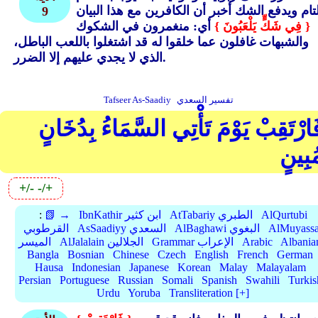
تام ويدفع الشك أخبر أن الكافرين مع هذا البيان
9
{ فِي شَكٍّ يَلْعَبُونَ }
أي: منغمرون في الشكوك
والشبهات غافلون عما خلقوا له قد اشتغلوا باللعب الباطل،
الذي لا يجدي عليهم إلا الضرر.
تفسير السعدي
Tafseer As-Saadiy
َارْتَقِبْ يَوْمَ تَأْتِي السَّمَاءُ بِدُخَانٍ
ُبِينٍ
+/-
-/+
AlQurtubi
AtTabariy الطبري
IbnKathir ابن كثير
📗 →
:
AlMuyassa
AlBaghawi البغوي
AsSaadiyy السعدي
القرطوبي
Albania
Arabic
Grammar الإعراب
AlJalalain الجلالين
الميسر
Bangla
Bosnian
Chinese
Czech
English
French
German
Hausa
Indonesian
Japanese
Korean
Malay
Malayalam
Persian
Portuguese
Russian
Somali
Spanish
Swahili
Turkis
Urdu
Yoruba
Transliteration [+]