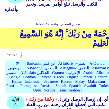
للكتب والرسل تبلغ أوامر المرسل وتخبر
بأقداره.
تفسير السعدي
Tafseer As-Saadiy
َحْمَةً مِنْ رَبِّكَ ۚ إِنَّهُ هُوَ السَّمِيعُ
لْعَلِيمُ
+/-
-/+
AlQurtubi
AtTabariy الطبري
IbnKathir ابن كثير
📗 →
:
AlMuyassa
AlBaghawi البغوي
AsSaadiyy السعدي
القرطوبي
Albania
Arabic
Grammar الإعراب
AlJalalain الجلالين
الميسر
Bangla
Bosnian
Chinese
Czech
English
French
German
Hausa
Indonesian
Japanese
Korean
Malay
Malayalam
Persian
Portuguese
Russian
Somali
Spanish
Swahili
Turkis
Urdu
Yoruba
Transliteration [+]
أي: إن إرسال الرسل وإنزال
{ رَحْمَةً مِنْ رَبِّكَ }
الأية
الكتب التي أفضلها القرآن رحمة من رب العباد
6