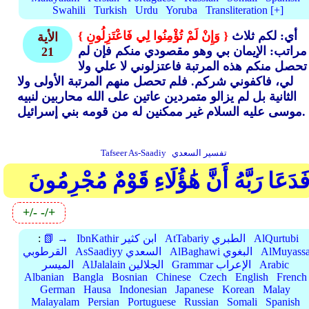
Swahili
Turkish
Urdu
Yoruba
Transliteration [+]
أي: لكم ثلاث
{ وَإِنْ لَمْ تُؤْمِنُوا لِي فَاعْتَزِلُونِ }
الأية
مراتب: الإيمان بي وهو مقصودي منكم فإن لم
21
تحصل منكم هذه المرتبة فاعتزلوني لا علي ولا
لي، فاكفوني شركم. فلم تحصل منهم المرتبة الأولى ولا
الثانية بل لم يزالو متمردين عاتين على الله محاربين لنبيه
موسى عليه السلام غير ممكنين له من قومه بني إسرائيل.
تفسير السعدي
Tafseer As-Saadiy
َدَعَا رَبَّهُ أَنَّ هَٰؤُلَاءِ قَوْمٌ مُجْرِمُونَ
+/-
-/+
AlQurtubi
AtTabariy الطبري
IbnKathir ابن كثير
📗 →
:
AlMuyassa
AlBaghawi البغوي
AsSaadiyy السعدي
القرطوبي
Arabic
Grammar الإعراب
AlJalalain الجلالين
الميسر
Albanian
Bangla
Bosnian
Chinese
Czech
English
French
German
Hausa
Indonesian
Japanese
Korean
Malay
Malayalam
Persian
Portuguese
Russian
Somali
Spanish