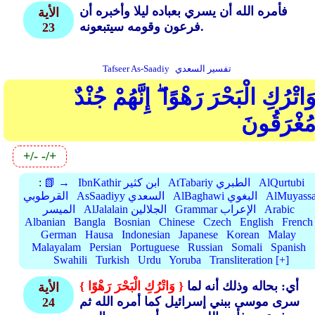
فأمره الله أن يسري بعباده ليلا وأخبره أن
الأية
فرعون وقومه سيتبعونه.
23
تفسير السعدي
Tafseer As-Saadiy
َاتْرُكِ الْبَحْرَ رَهْوًا ۖ إِنَّهُمْ جُنْدٌ
ُغْرَقُونَ
+/-
-/+
AlQurtubi
AtTabariy الطبري
IbnKathir ابن كثير
📗 →
:
AlMuyassa
AlBaghawi البغوي
AsSaadiyy السعدي
القرطوبي
Arabic
Grammar الإعراب
AlJalalain الجلالين
الميسر
Albanian
Bangla
Bosnian
Chinese
Czech
English
French
German
Hausa
Indonesian
Japanese
Korean
Malay
Malayalam
Persian
Portuguese
Russian
Somali
Spanish
Swahili
Turkish
Urdu
Yoruba
Transliteration [+]
أي: بحاله وذلك أنه لما
{ وَاتْرُكِ الْبَحْرَ رَهْوًا }
الأية
سرى موسى ببني إسرائيل كما أمره الله ثم
24