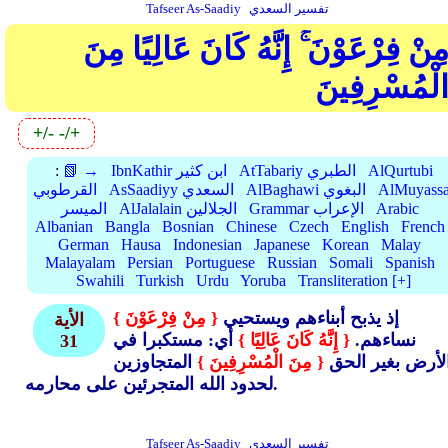
تفسير السعدي
Tafseer As-Saadiy
ِنْ فِرْعَوْنَ ۚ إِنَّهُ كَانَ عَالِيًا مِنَ
لْمُسْرِفِينَ
+/-
-/+
AlQurtubi
AtTabariy الطبري
IbnKathir ابن كثير
📗 →
:
AlMuyassa
AlBaghawi البغوي
AsSaadiyy السعدي
القرطوبي
Arabic
Grammar الإعراب
AlJalalain الجلالين
الميسر
Albanian
Bangla
Bosnian
Chinese
Czech
English
French
German
Hausa
Indonesian
Japanese
Korean
Malay
Malayalam
Persian
Portuguese
Russian
Somali
Spanish
Swahili
Turkish
Urdu
Yoruba
Transliteration [+]
إذ يذبح أبناءهم ويستحيي
{ مِنْ فِرْعَوْنَ }
الأية
نساءهم.
{ إِنَّهُ كَانَ عَالِيًا }
أي: مستكبرا في
31
لأرض بغير الحق
{ مِنَ الْمُسْرِفِينَ }
المتجاوزين
لحدود الله المتجرئين على محارمه.
تفسير السعدي
Tafseer As-Saadiy