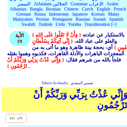
Arabic
Grammar الإعراب
AlJalalain الجلالين
الميسر
Albanian
Bangla
Bosnian
Chinese
Czech
English
French
German
Hausa
Indonesian
Japanese
Korean
Malay
Malayalam
Persian
Portuguese
Russian
Somali
Spanish
Swahili
Turkish
Urdu
Yoruba
Transliteration [+]
بالاستكبار عن عبادته
{ وَأَنْ لَا تَعْلُوا عَلَى اللهِ }
الأية
والعلو على عباد الله،
{ إِنِّي آتِيكُمْ بِسُلْطَانٍ
19
مُبِينٍ }
أي: بحجة بينة ظاهرة وهو ما أتى به من
المعجزات الباهرات والأدلة القاهرات، فكذبوه وهموا بقتله
فلجأ بالله من شرهم فقال:
{ وَإِنِّي عُذْتُ بِرَبِّي وَرَبِّكُمْ أَنْ
.
تَرْجُمُونِ }
تفسير السعدي
Tafseer As-Saadiy
َإِنِّي عُذْتُ بِرَبِّي وَرَبِّكُمْ أَنْ
َرْجُمُونِ
+/-
-/+