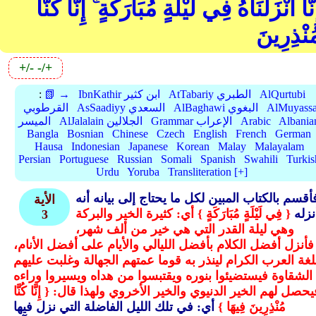
نَّا أَنْزَلْنَاهُ فِي لَيْلَةٍ مُبَارَكَةٍ ۚ إِنَّا كُنَّا
ُنْذِرِينَ
+/-
-/+
AlQurtubi
AtTabariy الطبري
IbnKathir ابن كثير
📗 →
:
AlMuyassa
AlBaghawi البغوي
AsSaadiyy السعدي
القرطوبي
Albania
Arabic
Grammar الإعراب
AlJalalain الجلالين
الميسر
Bangla
Bosnian
Chinese
Czech
English
French
German
Hausa
Indonesian
Japanese
Korean
Malay
Malayalam
Persian
Portuguese
Russian
Somali
Spanish
Swahili
Turkis
Urdu
Yoruba
Transliteration [+]
أقسم بالكتاب المبين لكل ما يحتاج إلى بيانه أنه
الأية
نزله
{ فِي لَيْلَةٍ مُبَارَكَةٍ } أي: كثيرة الخير والبركة
3
وهي ليلة القدر التي هي خير من ألف شهر،
فأنزل أفضل الكلام بأفضل الليالي والأيام على أفضل الأنام،
لغة العرب الكرام لينذر به قوما عمتهم الجهالة وغلبت عليهم
الشقاوة فيستضيئوا بنوره ويقتبسوا من هداه ويسيروا وراءه
يحصل لهم الخير الدنيوي والخير الأخروي ولهذا قال:
{ إِنَّا كُنَّا
مُنْذِرِينَ فِيهَا }
أي: في تلك الليل الفاضلة التي نزل فيها