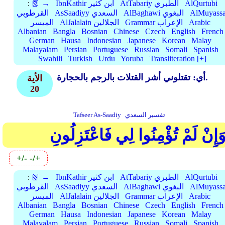
AlQurtubi
AtTabariy الطبري
IbnKathir ابن كثير
📗 →
:
AlMuyassa
AlBaghawi البغوي
AsSaadiyy السعدي
القرطوبي
Arabic
Grammar الإعراب
AlJalalain الجلالين
الميسر
Albanian
Bangla
Bosnian
Chinese
Czech
English
French
German
Hausa
Indonesian
Japanese
Korean
Malay
Malayalam
Persian
Portuguese
Russian
Somali
Spanish
Swahili
Turkish
Urdu
Yoruba
Transliteration [+]
أي: تقتلوني أشر القتلات بالرجم بالحجارة.
الأية
20
تفسير السعدي
Tafseer As-Saadiy
َإِنْ لَمْ تُؤْمِنُوا لِي فَاعْتَزِلُونِ
+/-
-/+
AlQurtubi
AtTabariy الطبري
IbnKathir ابن كثير
📗 →
:
AlMuyassa
AlBaghawi البغوي
AsSaadiyy السعدي
القرطوبي
Arabic
Grammar الإعراب
AlJalalain الجلالين
الميسر
Albanian
Bangla
Bosnian
Chinese
Czech
English
French
German
Hausa
Indonesian
Japanese
Korean
Malay
Malayalam
Persian
Portuguese
Russian
Somali
Spanish