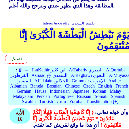
المطابقة وهذا الذي يظهر عندي ويترجح والله أعلم.
تفسير السعدي
Tafseer As-Saadiy
َوْمَ نَبْطِشُ الْبَطْشَةَ الْكُبْرَىٰ إِنَّا
ُنْتَقِمُونَ
+/-
-/+
AlQurtubi
AtTabariy الطبري
IbnKathir ابن كثير
📗 →
:
AlMuyassa
AlBaghawi البغوي
AsSaadiyy السعدي
القرطوبي
Arabic
Grammar الإعراب
AlJalalain الجلالين
الميسر
Albanian
Bangla
Bosnian
Chinese
Czech
English
French
German
Hausa
Indonesian
Japanese
Korean
Malay
Malayalam
Persian
Portuguese
Russian
Somali
Spanish
Swahili
Turkish
Urdu
Yoruba
Transliteration [+]
وأن قوله تعالى:
{ إِنَّا كَاشِفُوا الْعَذَابِ قَلِيلًا إِنَّكُمْ
الأية
عَائِدُونَ * يَوْمَ نَبْطِشُ الْبَطْشَةَ الْكُبْرَى إِنَّا
16
مُنْتَقِمُونَ }
أن هذا ما وقع لقريش كما تقدم.