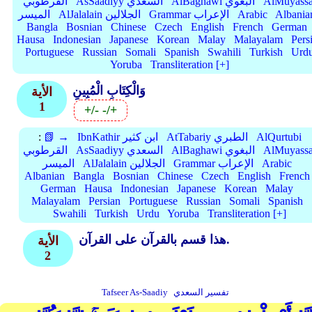
AlMuyassa
AlBaghawi البغوي
AsSaadiyy السعدي
القرطوبي
Albania
Arabic
Grammar الإعراب
AlJalalain الجلالين
الميسر
Bangla
Bosnian
Chinese
Czech
English
French
German
Hausa
Indonesian
Japanese
Korean
Malay
Malayalam
Pers
Portuguese
Russian
Somali
Spanish
Swahili
Turkish
Urd
Yoruba
Transliteration [+]
وَالْكِتَابِ الْمُبِينِ
الأية
1
+/-
-/+
AlQurtubi
AtTabariy الطبري
IbnKathir ابن كثير
📗 →
:
AlMuyassa
AlBaghawi البغوي
AsSaadiyy السعدي
القرطوبي
Arabic
Grammar الإعراب
AlJalalain الجلالين
الميسر
Albanian
Bangla
Bosnian
Chinese
Czech
English
French
German
Hausa
Indonesian
Japanese
Korean
Malay
Malayalam
Persian
Portuguese
Russian
Somali
Spanish
Swahili
Turkish
Urdu
Yoruba
Transliteration [+]
هذا قسم بالقرآن على القرآن.
الأية
2
تفسير السعدي
Tafseer As-Saadiy