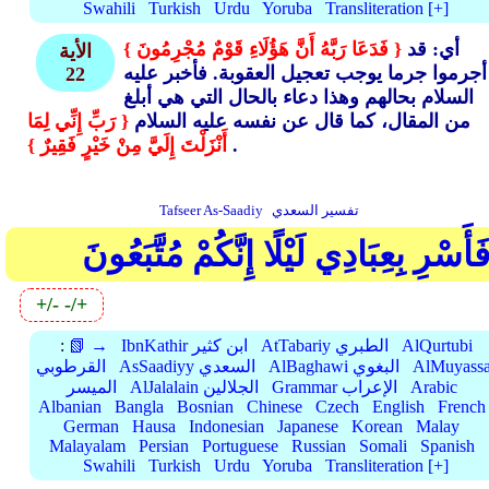
Swahili
Turkish
Urdu
Yoruba
Transliteration [+]
أي: قد
{ فَدَعَا رَبَّهُ أَنَّ هَؤُلَاءِ قَوْمٌ مُجْرِمُونَ }
الأية
أجرموا جرما يوجب تعجيل العقوبة. فأخبر عليه
22
السلام بحالهم وهذا دعاء بالحال التي هي أبلغ
من المقال، كما قال عن نفسه عليه السلام
{ رَبِّ إِنِّي لِمَا
.
أَنْزَلْتَ إِلَيَّ مِنْ خَيْرٍ فَقِيرٌ }
تفسير السعدي
Tafseer As-Saadiy
َأَسْرِ بِعِبَادِي لَيْلًا إِنَّكُمْ مُتَّبَعُونَ
+/-
-/+
AlQurtubi
AtTabariy الطبري
IbnKathir ابن كثير
📗 →
:
AlMuyassa
AlBaghawi البغوي
AsSaadiyy السعدي
القرطوبي
Arabic
Grammar الإعراب
AlJalalain الجلالين
الميسر
Albanian
Bangla
Bosnian
Chinese
Czech
English
French
German
Hausa
Indonesian
Japanese
Korean
Malay
Malayalam
Persian
Portuguese
Russian
Somali
Spanish
Swahili
Turkish
Urdu
Yoruba
Transliteration [+]