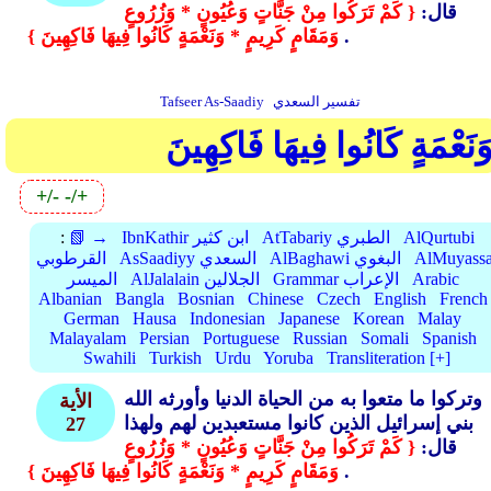
قال:
{ كَمْ تَرَكُوا مِنْ جَنَّاتٍ وَعُيُونٍ * وَزُرُوعٍ
.
وَمَقَامٍ كَرِيمٍ * وَنَعْمَةٍ كَانُوا فِيهَا فَاكِهِينَ }
تفسير السعدي
Tafseer As-Saadiy
َنَعْمَةٍ كَانُوا فِيهَا فَاكِهِينَ
+/-
-/+
AlQurtubi
AtTabariy الطبري
IbnKathir ابن كثير
📗 →
:
AlMuyassa
AlBaghawi البغوي
AsSaadiyy السعدي
القرطوبي
Arabic
Grammar الإعراب
AlJalalain الجلالين
الميسر
Albanian
Bangla
Bosnian
Chinese
Czech
English
French
German
Hausa
Indonesian
Japanese
Korean
Malay
Malayalam
Persian
Portuguese
Russian
Somali
Spanish
Swahili
Turkish
Urdu
Yoruba
Transliteration [+]
وتركوا ما متعوا به من الحياة الدنيا وأورثه الله
الأية
بني إسرائيل الذين كانوا مستعبدين لهم ولهذا
27
قال:
{ كَمْ تَرَكُوا مِنْ جَنَّاتٍ وَعُيُونٍ * وَزُرُوعٍ
.
وَمَقَامٍ كَرِيمٍ * وَنَعْمَةٍ كَانُوا فِيهَا فَاكِهِينَ }