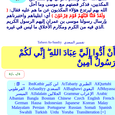
المكذبين، فذكر قصتهم مع موسى وما أحل
الله بهم ليرتدع هؤلاء المكذبون عن ما هم عليه فقال:
{
وَلَقَدْ فَتَنَّا قَبْلَهُمْ قَوْمَ فِرْعَوْنَ }
أي: ابتليناهم واختبرناهم
بإرسال رسولنا موسى بن عمران إليهم الرسول الكريم
الذي فيه من الكرم ومكارم الأخلاق ما ليس في غيره.
تفسير السعدي
Tafseer As-Saadiy
َنْ أَدُّوا إِلَيَّ عِبَادَ اللهِ ۖ إِنِّي لَكُمْ
َسُولٌ أَمِينٌ
+/-
-/+
AlQurtubi
AtTabariy الطبري
IbnKathir ابن كثير
📗 →
:
AlMuyassa
AlBaghawi البغوي
AsSaadiyy السعدي
القرطوبي
Arabic
Grammar الإعراب
AlJalalain الجلالين
الميسر
Albanian
Bangla
Bosnian
Chinese
Czech
English
French
German
Hausa
Indonesian
Japanese
Korean
Malay
Malayalam
Persian
Portuguese
Russian
Somali
Spanish
Swahili
Turkish
Urdu
Yoruba
Transliteration [+]