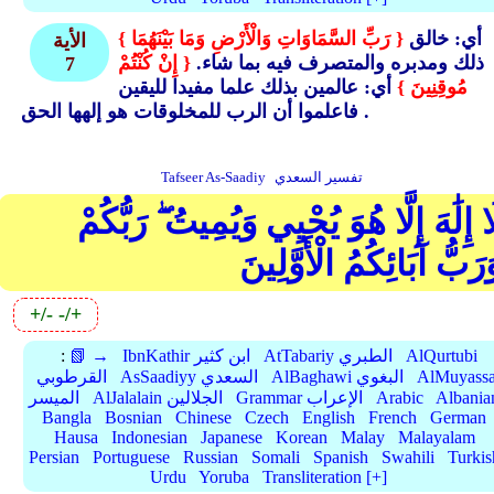
أي: خالق
{ رَبِّ السَّمَاوَاتِ وَالْأَرْضِ وَمَا بَيْنَهُمَا }
الأية
ذلك ومدبره والمتصرف فيه بما شاء.
{ إِنْ كُنْتُمْ
7
مُوقِنِينَ }
أي: عالمين بذلك علما مفيدا لليقين
فاعلموا أن الرب للمخلوقات هو إلهها الحق .
تفسير السعدي
Tafseer As-Saadiy
ا إِلَٰهَ إِلَّا هُوَ يُحْيِي وَيُمِيتُ ۖ رَبُّكُمْ
رَبُّ آبَائِكُمُ الْأَوَّلِينَ
+/-
-/+
AlQurtubi
AtTabariy الطبري
IbnKathir ابن كثير
📗 →
:
AlMuyassa
AlBaghawi البغوي
AsSaadiyy السعدي
القرطوبي
Albania
Arabic
Grammar الإعراب
AlJalalain الجلالين
الميسر
Bangla
Bosnian
Chinese
Czech
English
French
German
Hausa
Indonesian
Japanese
Korean
Malay
Malayalam
Persian
Portuguese
Russian
Somali
Spanish
Swahili
Turkis
Urdu
Yoruba
Transliteration [+]