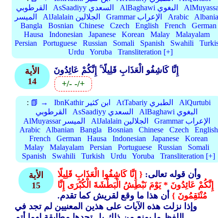
AlMuyassa
AlBaghawi البغوي
AsSaadiyy السعدي
القرطوبي
Albani
Arabic
Grammar الإعراب
AlJalalain الجلالين
الميسر
Bangla
Bosnian
Chinese
Czech
English
French
German
Hausa
Indonesian
Japanese
Korean
Malay
Malayalam
Persian
Portuguese
Russian
Somali
Spanish
Swahili
Turki
Urdu
Yoruba
Transliteration [+]
إِنَّا كَاشِفُو الْعَذَابِ قَلِيلًا ۚ إِنَّكُمْ عَائِدُونَ
الأية
14
+/-
-/+
AlQurtubi
AtTabariy الطبري
IbnKathir ابن كثير
📗 →
:
AlBaghawi البغوي
AsSaadiyy السعدي
القرطوبي
Grammar الإعراب
AlJalalain الجلالين
AlMuyassar الميسر
Arabic
Albanian
Bangla
Bosnian
Chinese
Czech
English
French
German
Hausa
Indonesian
Japanese
Korean
Malay
Malayalam
Persian
Portuguese
Russian
Somali
Spanish
Swahili
Turkish
Urdu
Yoruba
Transliteration [+]
وأن قوله تعالى:
{ إِنَّا كَاشِفُوا الْعَذَابِ قَلِيلًا
الأية
إِنَّكُمْ عَائِدُونَ * يَوْمَ نَبْطِشُ الْبَطْشَةَ الْكُبْرَى إِنَّا
15
مُنْتَقِمُونَ }
أن هذا ما وقع لقريش كما تقدم.
وإذا نزلت هذه الآيات على هذين المعنيين لم تجد في
اللفظ ما يمنع من ذلك.بل تجدها مطابقة لهما أتم