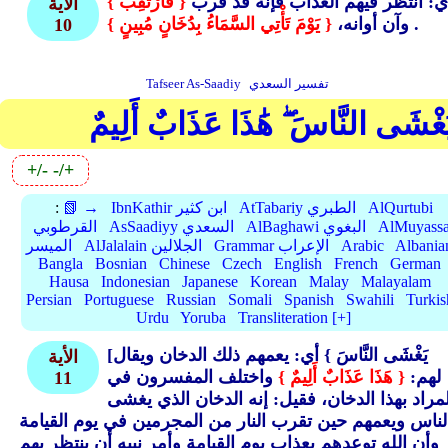
أي: انتظر فيهم العذاب فإنه قد قرب
{ فَارْتَقِبْ }
الأية
.
وآن أوانه،
{ يَوْمَ تَأْتِي السَّمَاءُ بِدُخَانٍ مُبِينٍ }
10
تفسير السعدي
Tafseer As-Saadiy
َغْشَى النَّاسَ ۖ هَٰذَا عَذَابٌ أَلِيمٌ
+/-
-/+
AlQurtubi
AtTabariy الطبري
IbnKathir ابن كثير
📗 →
:
AlMuyassa
AlBaghawi البغوي
AsSaadiyy السعدي
القرطوبي
Albania
Arabic
Grammar الإعراب
AlJalalain الجلالين
الميسر
Bangla
Bosnian
Chinese
Czech
English
French
German
Hausa
Indonesian
Japanese
Korean
Malay
Malayalam
Persian
Portuguese
Russian
Somali
Spanish
Swahili
Turkis
Urdu
Yoruba
Transliteration [+]
[يَغْشَى النَّاسَ }
أي: يعمهم ذلك الدخان ويقال
الأية
لهم:
{ هَذَا عَذَابٌ أَلِيمٌ }
واختلف المفسرون في
11
لمراد بهذا الدخان، فقيل: إنه الدخان الذي يغشى
لناس ويعمهم حين تقرب النار من المجرمين في يوم القيامة
وأن الله توعدهم بعذاب يوم القيامة وأمر نبيه أن ينتظر بهم