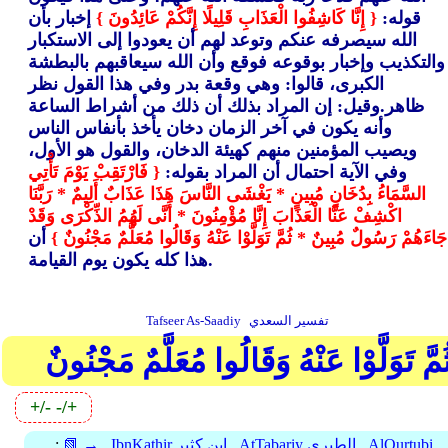
قوله:
{ إِنَّا كَاشِفُوا الْعَذَابِ قَلِيلًا إِنَّكُمْ عَائِدُونَ }
إخبار بأن
الله سيصرفه عنكم وتوعد لهم أن يعودوا إلى الاستكبار
والتكذيب وإخبار بوقوعه فوقع وأن الله سيعاقبهم بالبطشة
الكبرى، قالوا: وهي وقعة بدر وفي هذا القول نظر
ظاهر.وقيل: إن المراد بذلك أن ذلك من أشراط الساعة
وأنه يكون في آخر الزمان دخان يأخذ بأنفاس الناس
ويصيب المؤمنين منهم كهيئة الدخان، والقول هو الأول،
وفي الآية احتمال أن المراد بقوله:
{ فَارْتَقِبْ يَوْمَ تَأْتِي
السَّمَاءُ بِدُخَانٍ مُبِينٍ * يَغْشَى النَّاسَ هَذَا عَذَابٌ أَلِيمٌ * رَبَّنَا
اكْشِفْ عَنَّا الْعَذَابَ إِنَّا مُؤْمِنُونَ * أَنَّى لَهُمُ الذِّكْرَى وَقَدْ
جَاءَهُمْ رَسُولٌ مُبِينٌ * ثُمَّ تَوَلَّوْا عَنْهُ وَقَالُوا مُعَلَّمٌ مَجْنُونٌ }
أن
هذا كله يكون يوم القيامة.
تفسير السعدي
Tafseer As-Saadiy
ُمَّ تَوَلَّوْا عَنْهُ وَقَالُوا مُعَلَّمٌ مَجْنُونٌ
+/-
-/+
AlQurtubi
AtTabariy الطبري
IbnKathir ابن كثير
📗 →
: