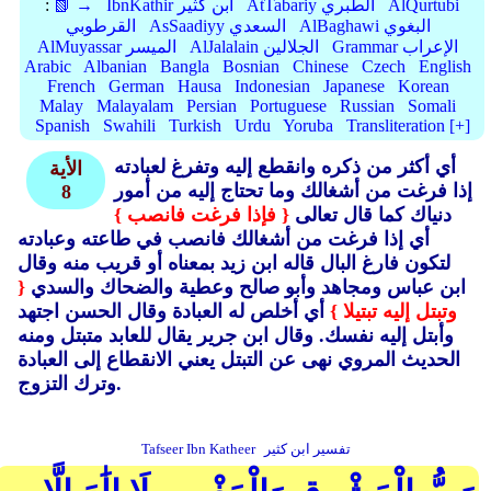
AlQurtubi
AtTabariy الطبري
IbnKathir ابن كثير
📗 →
:
AlBaghawi البغوي
AsSaadiyy السعدي
القرطوبي
Grammar الإعراب
AlJalalain الجلالين
AlMuyassar الميسر
Arabic
Albanian
Bangla
Bosnian
Chinese
Czech
English
French
German
Hausa
Indonesian
Japanese
Korean
Malay
Malayalam
Persian
Portuguese
Russian
Somali
Spanish
Swahili
Turkish
Urdu
Yoruba
Transliteration [+]
أي أكثر من ذكره وانقطع إليه وتفرغ لعبادته
الأية
إذا فرغت من أشغالك وما تحتاج إليه من أمور
8
دنياك كما قال تعالى
{ فإذا فرغت فانصب }
أي إذا فرغت من أشغالك فانصب في طاعته وعبادته
لتكون فارغ البال قاله ابن زيد بمعناه أو قريب منه وقال
ابن عباس ومجاهد وأبو صالح وعطية والضحاك والسدي
{
وتبتل إليه تبتيلا }
أي أخلص له العبادة وقال الحسن اجتهد
وأبتل إليه نفسك.
وقال ابن جرير يقال للعابد متبتل ومنه
الحديث المروي نهى عن التبتل يعني الانقطاع إلى العبادة
وترك التزوج.
تفسير ابن كثير
Tafseer Ibn Katheer