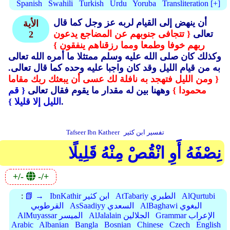
Spanish
Swahili
Turkish
Urdu
Yoruba
Transliteration [+]
أن ينهض إلى القيام لربه عز وجل كما قال
الأية
تعالى
{ تتجافى جنوبهم عن المضاجع يدعون
2
ربهم خوفا وطمعا ومما رزقناهم ينفقون }
وكذلك كان صلى الله عليه وسلم ممتثلا ما أمره الله تعالى
به من قيام الليل وقد كان واجبا عليه وحده كما قال تعالى.
{ ومن الليل فتهجد به نافلة لك عسى أن يبعثك ربك مقاما
محمودا }
وههنا بين له مقدار ما يقوم فقال تعالى
{ قم
.
الليل إلا قليلا }
تفسير ابن كثير
Tafseer Ibn Katheer
نِصْفَهُ أَوِ انْقُصْ مِنْهُ قَلِيلًا
+/-
-/+
AlQurtubi
AtTabariy الطبري
IbnKathir ابن كثير
📗 →
:
AlBaghawi البغوي
AsSaadiyy السعدي
القرطوبي
Grammar الإعراب
AlJalalain الجلالين
AlMuyassar الميسر
Arabic
Albanian
Bangla
Bosnian
Chinese
Czech
English