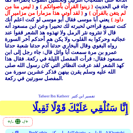
الدالة على استحباب الترتيل وتحسين الصوت بالقراءة كما
جاء في الحديث
{ زينوا القرآن بأصواتكم }
و
{ ليس منا من
لم يتغن بالقرآن }
و
{ لقد أوتي هذا مزمارا من مزامير آل
داود }
يعني أبا موسى فقال أبو موسى لو كنت اعلم أنك
كنت تسمع قراءتي لحبرته لك تحبيرا وعن ابن مسعود أنه
قال لا تنثروه نثر الرمل ولا تهذوه هذ الشعر قفوا عند
عجائبه وحركوا به القلوب ولا يكن هم أحدكم آخر السورة
رواه البغوي وقال البخاري حدثنا آدم حدثنا شعبة حدثنا
عمرو بن مرة سمعت أبا وائل قال: جاء رجل إلى ابن
مسعود فقال: قرأت المفصل الليلة في ركعة.
فقال هذا
كهذ الشعر لقد عرفت النظائر التي كان رسول الله صلى
الله عليه وسلم يقرن بينهن فذكر عشرين سورة من
المفصل سورتين في ركعة.
تفسير ابن كثير
Tafseer Ibn Katheer
إِنَّا سَنُلْقِي عَلَيْكَ قَوْلًا ثَقِيلًا
+/-
-/+
AlQurtubi
AtTabariy الطبري
IbnKathir ابن كثير
📗 →
: