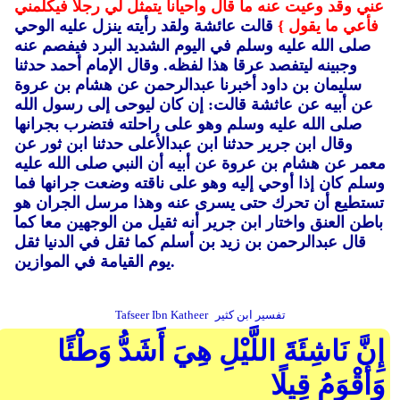
عني وقد وعيت عنه ما قال وأحيانا يتمثل لي رجلا فيكلمني
فأعي ما يقول }
قالت عائشة ولقد رأيته ينزل عليه الوحي
صلى الله عليه وسلم في اليوم الشديد البرد فيفصم عنه
وجبينه ليتفصد عرقا هذا لفظه.
وقال الإمام أحمد حدثنا
سليمان بن داود أخبرنا عبدالرحمن عن هشام بن عروة
عن أبيه عن عاثشة قالت: إن كان ليوحى إلى رسول الله
صلى الله عليه وسلم وهو على راحلته فتضرب بجرانها
وقال ابن جرير حدثنا ابن عبدالأعلى حدثنا ابن ثور عن
معمر عن هشام بن عروة عن أبيه أن النبي صلى الله عليه
وسلم كان إذا أوحي إليه وهو على ناقته وضعت جرانها فما
تستطيع أن تحرك حتى يسرى عنه وهذا مرسل الجران هو
باطن العنق واختار ابن جرير أنه ثقيل من الوجهين معا كما
قال عبدالرحمن بن زيد بن أسلم كما ثقل في الدنيا ثقل
يوم القيامة في الموازين.
تفسير ابن كثير
Tafseer Ibn Katheer
إِنَّ نَاشِئَةَ اللَّيْلِ هِيَ أَشَدُّ وَطْئًا
وَأَقْوَمُ قِيلًا