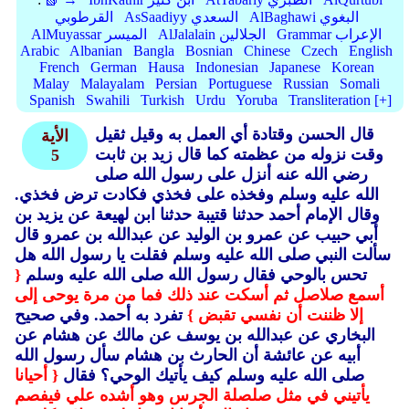
AlBaghawi البغوي
AsSaadiyy السعدي
القرطوبي
Grammar الإعراب
AlJalalain الجلالين
AlMuyassar الميسر
Arabic
Albanian
Bangla
Bosnian
Chinese
Czech
English
French
German
Hausa
Indonesian
Japanese
Korean
Malay
Malayalam
Persian
Portuguese
Russian
Somali
Spanish
Swahili
Turkish
Urdu
Yoruba
Transliteration [+]
قال الحسن وقتادة أي العمل به وقيل ثقيل
الأية
وقت نزوله من عظمته كما قال زيد بن ثابت
5
رضي الله عنه أنزل على رسول الله صلى
الله عليه وسلم وفخذه على فخذي فكادت ترض فخذي.
وقال الإمام أحمد حدثنا قتيبة حدثنا ابن لهيعة عن يزيد بن
أبي حبيب عن عمرو بن الوليد عن عبدالله بن عمرو قال
سألت النبي صلى الله عليه وسلم فقلت يا رسول الله هل
تحس بالوحي فقال رسول الله صلى الله عليه وسلم
{
أسمع صلاصل ثم أسكت عند ذلك فما من مرة يوحى إلى
إلا ظننت أن نفسي تقبض }
تفرد به أحمد.
وفي صحيح
البخاري عن عبدالله بن يوسف عن مالك عن هشام عن
أبيه عن عائشة أن الحارث بن هشام سأل رسول الله
صلى الله عليه وسلم كيف يأتيك الوحي؟ فقال
{ أحيانا
يأتيني في مثل صلصلة الجرس وهو أشده علي فيفصم