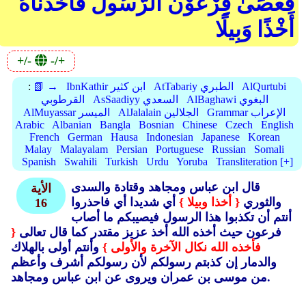
فَعَصَىٰ فِرْعَوْنُ الرَّسُولَ فَأَخَذْنَاهُ
أَخْذًا وَبِيلًا
+/-
-/+
AlQurtubi
AtTabariy الطبري
IbnKathir ابن كثير
📗 →
:
AlBaghawi البغوي
AsSaadiyy السعدي
القرطوبي
Grammar الإعراب
AlJalalain الجلالين
AlMuyassar الميسر
Arabic
Albanian
Bangla
Bosnian
Chinese
Czech
English
French
German
Hausa
Indonesian
Japanese
Korean
Malay
Malayalam
Persian
Portuguese
Russian
Somali
Spanish
Swahili
Turkish
Urdu
Yoruba
Transliteration [+]
قال ابن عباس ومجاهد وقتادة والسدى
الأية
والثوري
{ أخذا وبيلا }
أي شديدا أي فاحذروا
16
أنتم أن تكذبوا هذا الرسول فيصيبكم ما أصاب
فرعون حيث أخذه الله أخذ عزيز مقتدر كما قال تعالى
{
فأخذه الله نكال الآخرة والأولى }
وأنتم أولى بالهلاك
والدمار إن كذبتم رسولكم لأن رسولكم أشرف وأعظم
من موسى بن عمران ويروى عن ابن عباس ومجاهد.