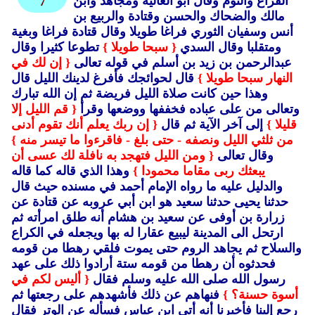
الفراغ والنوم وقال أبو العالية ومجاهد وأبن
7
مالك والضحاك والحسن وقتادة والربيع بن
أنس وسفيان الثوري فراغا طويلا وقال قتادة فراغا وبغية
ومتقلبا وقال السدي
{ سبحا طويلا }
تطوعا كثيرا وقال
عبدالرحمن بن زيد بن أسلم في قوله تعالى
{ إن لك في
النهار سبحا طويلا }
قال لحوائجك فأفرغ لدينك الليل قال
وهذا حين كانت صلاة الليل فريضة ثم إن الله تبارك
وتعالى من على عباده فخففها ووضعها وقرأ
{ قم الليل إلا
قليلا }
إلى آخر الآية ثم قال
{ إن ربك يعلم أنك تقوم أدنى
من ثلثي الليل ونصفه - حتى بلغ - فاقرءوا ما تيسر منه }
وقال تعالى
{ ومن الليل فتهجد به نافلة لك عسى أن
يبعثك ربى مقاما محمودا }
وهذا الذي قاله كما قاله
والدليل عليه ما رواه الإمام أحمد في مسنده حيث قال
حدثنا يحيى حدثنا سعيد هو ابن أبي عروبه عن قتادة عن
زرارة بن أوفى عن سعيد بن هشام أنه طلق امرأته ثم
ارتحل الى المدينة ليبيع عقارا له بها ويجعله في الكراع
والسلاح ثم يجاهد الروم حتى يموت فلقي رهطا من قومه
فحدثوه أن رهطا من قومه ستة أرادوا ذلك على عهد
رسول الله صلى الله عليه وسلم فقال
{ أليس لكم في
أسوة حسنة؟ }
فنهاهم عن ذلك فأشهدهم على رجعتها ثم
رجع إلينا فأخبرنا أنه أتى ابن عباس فسأله عن الوتر فقال