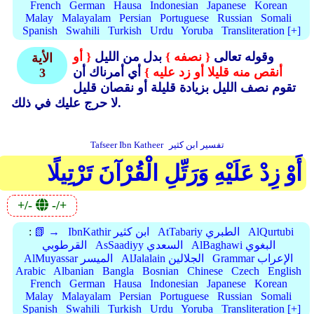
French
German
Hausa
Indonesian
Japanese
Korean
Malay
Malayalam
Persian
Portuguese
Russian
Somali
Spanish
Swahili
Turkish
Urdu
Yoruba
Transliteration [+]
وقوله تعالى
{ نصفه }
بدل من الليل
{ أو
الأية
أنقص منه قليلا أو زد عليه }
أي أمرناك أن
3
تقوم نصف الليل بزيادة قليلة أو نقصان قليل
لا حرج عليك في ذلك.
تفسير ابن كثير
Tafseer Ibn Katheer
أَوْ زِدْ عَلَيْهِ وَرَتِّلِ الْقُرْآنَ تَرْتِيلًا
+/-
-/+
AlQurtubi
AtTabariy الطبري
IbnKathir ابن كثير
📗 →
:
AlBaghawi البغوي
AsSaadiyy السعدي
القرطوبي
Grammar الإعراب
AlJalalain الجلالين
AlMuyassar الميسر
Arabic
Albanian
Bangla
Bosnian
Chinese
Czech
English
French
German
Hausa
Indonesian
Japanese
Korean
Malay
Malayalam
Persian
Portuguese
Russian
Somali
Spanish
Swahili
Turkish
Urdu
Yoruba
Transliteration [+]