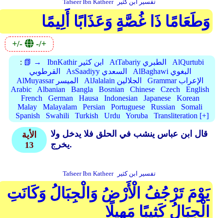
تفسير ابن كثير
Tafseer Ibn Katheer
وَطَعَامًا ذَا غُصَّةٍ وَعَذَابًا أَلِيمًا
+/-
-/+
AlQurtubi
AtTabariy الطبري
IbnKathir ابن كثير
📗 →
:
AlBaghawi البغوي
AsSaadiyy السعدي
القرطوبي
Grammar الإعراب
AlJalalain الجلالين
AlMuyassar الميسر
Arabic
Albanian
Bangla
Bosnian
Chinese
Czech
English
French
German
Hausa
Indonesian
Japanese
Korean
Malay
Malayalam
Persian
Portuguese
Russian
Somali
Spanish
Swahili
Turkish
Urdu
Yoruba
Transliteration [+]
قال ابن عباس ينشب في الحلق فلا يدخل ولا
الأية
يخرج.
13
تفسير ابن كثير
Tafseer Ibn Katheer
يَوْمَ تَرْجُفُ الْأَرْضُ وَالْجِبَالُ وَكَانَتِ
الْجِبَالُ كَثِيبًا مَهِيلًا