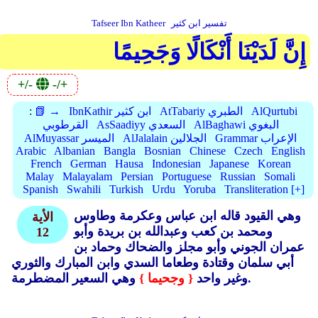
تفسير ابن كثير
Tafseer Ibn Katheer
إِنَّ لَدَيْنَا أَنْكَالًا وَجَحِيمًا
+/-
-/+
AlQurtubi
AtTabariy الطبري
IbnKathir ابن كثير
📗 →
:
AlBaghawi البغوي
AsSaadiyy السعدي
القرطوبي
Grammar الإعراب
AlJalalain الجلالين
AlMuyassar الميسر
Arabic
Albanian
Bangla
Bosnian
Chinese
Czech
English
French
German
Hausa
Indonesian
Japanese
Korean
Malay
Malayalam
Persian
Portuguese
Russian
Somali
Spanish
Swahili
Turkish
Urdu
Yoruba
Transliteration [+]
وهي القيود قاله ابن عباس وعكرمة وطاوس
الأية
ومحمد بن كعب وعبدالله بن بريدة وأبو
12
عمران الجوني وأبو مجلز والضحاك وحماد بن
أبي سلمان وقتادة وطعاما السدي وابن المبارك والثوري
وهي السعير المضطرمة.
وغير واحد
{ وجحيما }