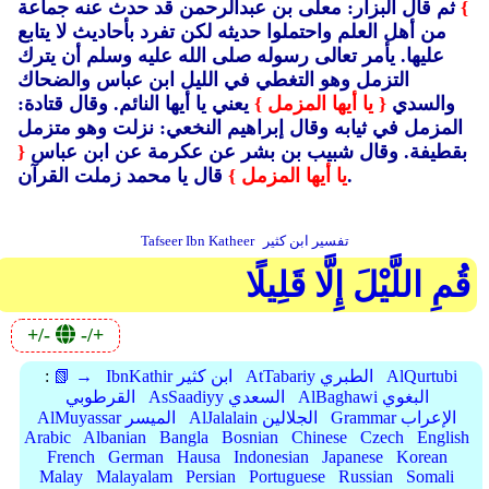
}
ثم قال البزار: معلى بن عبدالرحمن قد حدث عنه جماعة
من أهل العلم واحتملوا حديثه لكن تفرد بأحاديث لا يتابع
عليها.
يأمر تعالى رسوله صلى الله عليه وسلم أن يترك
التزمل وهو التغطي في الليل ابن عباس والضحاك
والسدي
{ يا أيها المزمل }
يعني يا أيها النائم.
وقال قتادة:
المزمل في ثيابه وقال إبراهيم النخعي: نزلت وهو متزمل
بقطيفة. وقال شبيب بن بشر عن عكرمة عن ابن عباس
{
قال يا محمد زملت القرآن.
يا أيها المزمل }
تفسير ابن كثير
Tafseer Ibn Katheer
قُمِ اللَّيْلَ إِلَّا قَلِيلًا
+/-
-/+
AlQurtubi
AtTabariy الطبري
IbnKathir ابن كثير
📗 →
:
AlBaghawi البغوي
AsSaadiyy السعدي
القرطوبي
Grammar الإعراب
AlJalalain الجلالين
AlMuyassar الميسر
Arabic
Albanian
Bangla
Bosnian
Chinese
Czech
English
French
German
Hausa
Indonesian
Japanese
Korean
Malay
Malayalam
Persian
Portuguese
Russian
Somali