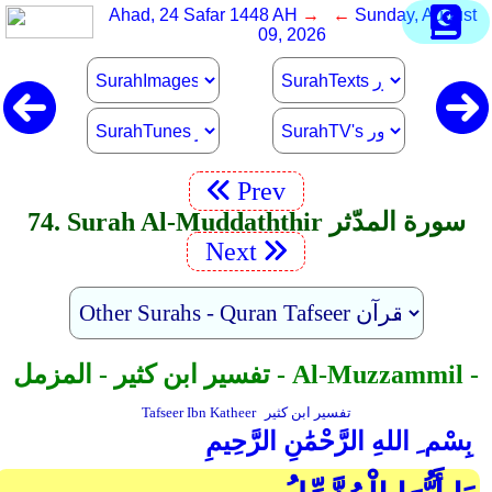
Ahad, 24 Safar 1448 AH
→ ←
Sunday, August
09, 2026
Prev
74. Surah Al-Muddaththir سورة المدّثر
Next
تفسير ابن كثير - المزمل - Al-Muzzammil -
تفسير ابن كثير
Tafseer Ibn Katheer
بِسْم ِ اللهِ الرَّحْمَٰنِ الرَّحِيمِ