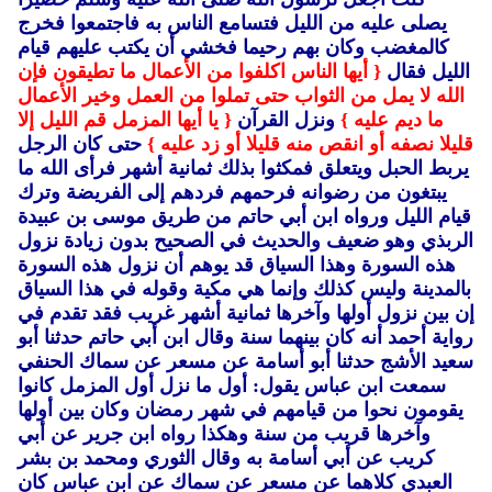
يصلى عليه من الليل فتسامع الناس به فاجتمعوا فخرج
كالمغضب وكان بهم رحيما فخشي أن يكتب عليهم قيام
الليل فقال
{ أيها الناس اكلفوا من الأعمال ما تطيقون فإن
الله لا يمل من الثواب حتى تملوا من العمل وخير الأعمال
ما ديم عليه }
ونزل القرآن
{ يا أيها المزمل قم الليل إلا
قليلا نصفه أو انقص منه قليلا أو زد عليه }
حتى كان الرجل
يربط الحبل ويتعلق فمكثوا بذلك ثمانية أشهر فرأى الله ما
يبتغون من رضوانه فرحمهم فردهم إلى الفريضة وترك
قيام الليل ورواه ابن أبي حاتم من طريق موسى بن عبيدة
الربذي وهو ضعيف والحديث في الصحيح بدون زيادة نزول
هذه السورة وهذا السياق قد يوهم أن نزول هذه السورة
بالمدينة وليس كذلك وإنما هي مكية وقوله في هذا السياق
إن بين نزول أولها وآخرها ثمانية أشهر غريب فقد تقدم في
رواية أحمد أنه كان بينهما سنة وقال ابن أبي حاتم حدثنا أبو
سعيد الأشج حدثنا أبو أسامة عن مسعر عن سماك الحنفي
سمعت ابن عباس يقول: أول ما نزل أول المزمل كانوا
يقومون نحوا من قيامهم في شهر رمضان وكان بين أولها
وآخرها قريب من سنة وهكذا رواه ابن جرير عن أبي
كريب عن أبي أسامة به وقال الثوري ومحمد بن بشر
العبدي كلاهما عن مسعر عن سماك عن ابن عباس كان