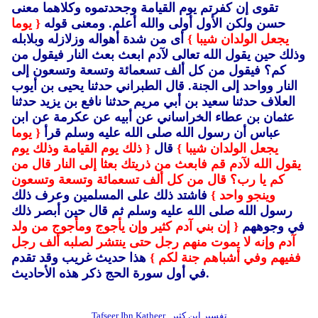
تقوى إن كفرتم يوم القيامة وجحدتموه وكلاهما معنى
حسن ولكن الأول أولى والله أعلم.
ومعنى قوله
{ يوما
يجعل الولدان شيبا }
أى من شدة أهواله وزلازله وبلابله
وذلك حين يقول الله تعالى لآدم ابعث بعث النار فيقول من
كم؟ فيقول من كل ألف تسعمائة وتسعة وتسعون إلى
النار وواحد إلى الجنة.
قال الطبراني حدثنا يحيى بن أيوب
العلاف حدثنا سعيد بن أبي مريم حدثنا نافع بن يزيد حدثنا
عثمان بن عطاء الخراساني عن أبيه عن عكرمة عن ابن
عباس أن رسول الله صلى الله عليه وسلم قرأ
{ يوما
يجعل الولدان شيبا }
قال
{ ذلك يوم القيامة وذلك يوم
يقول الله لآدم قم فابعث من ذريتك بعثا إلى النار قال من
كم يا رب؟ قال من كل ألف تسعمائة وتسعة وتسعون
وينجو واحد }
فاشتد ذلك على المسلمين وعرف ذلك
رسول الله صلى الله عليه وسلم ثم قال حين أبصر ذلك
في وجوههم
{ إن بني آدم كثير وإن يأجوج ومأجوج من ولد
آدم وإنه لا يموت منهم رجل حتى ينتشر لصلبه ألف رجل
ففيهم وفي أشباهم جنة لكم }
هذا حديث غريب وقد تقدم
في أول سورة الحج ذكر هذه الأحاديث.
تفسير ابن كثير
Tafseer Ibn Katheer