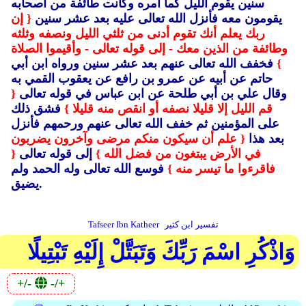
سنين يقوم الليل كما أمره وكانت طائفة من أصحابه
يقومون معه فأنزل الله تعالى عليه بعد عشر سنين
{ إن
ربك يعلم أنك تقوم أدنى من ثلثي الليل ونصفه وثلثه
وطائفة من الذين معك - إلى قوله تعالى - وأقيموا الصلاة
}
فخفف الله تعالى عنهم بعد عشر سنين ورواه ابن أبي
حاتم عن أبيه عن عمرو بن رافع عن يعقوب القمي به
وقال علي بن أبي طلحة عن ابن عباس في قوله تعالى
{
قم الليل إلا قليلا نصفه أو انقص منه قليلا }
فشق ذلك
على المؤمنين ثم خفف الله تعالى عنهم ورحمهم فأنزل
بعد هذا
{ علم أن سيكون منكم مرضى وآخرون يضربون
في الأرض يبتغون من فضل الله }
إلى قوله تعالى
{
فاقرءوا ما تيسر منه }
فوسع الله تعالى وله الحمد ولم
يضيق.
تفسير ابن كثير
Tafseer Ibn Katheer
وَاذْكُرِ اسْمَ رَبِّكَ وَتَبَتَّلْ إِلَيْهِ تَبْتِيلًا
+/-
-/+