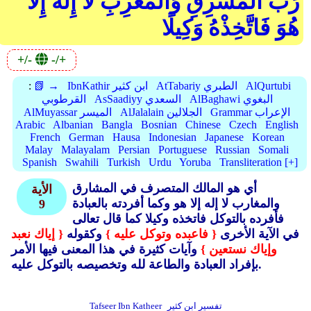
رَبُّ الْمَشْرِقِ وَالْمَغْرِبِ لَا إِلَٰهَ إِلَّا
هُوَ فَاتَّخِذْهُ وَكِيلًا
+/-
-/+
AlQurtubi
AtTabariy الطبري
IbnKathir ابن كثير
📗 →
:
AlBaghawi البغوي
AsSaadiyy السعدي
القرطوبي
Grammar الإعراب
AlJalalain الجلالين
AlMuyassar الميسر
Arabic
Albanian
Bangla
Bosnian
Chinese
Czech
English
French
German
Hausa
Indonesian
Japanese
Korean
Malay
Malayalam
Persian
Portuguese
Russian
Somali
Spanish
Swahili
Turkish
Urdu
Yoruba
Transliteration [+]
أي هو المالك المتصرف في المشارق
الأية
والمغارب لا إله إلا هو وكما أفردته بالعبادة
9
فأفرده بالتوكل فاتخذه وكيلا كما قال تعالى
في الآية الأخرى
{ فاعبده وتوكل عليه }
وكقوله
{ إياك نعبد
وإياك نستعين }
وآيات كثيرة في هذا المعنى فيها الأمر
بإفراد العبادة والطاعة لله وتخصيصه بالتوكل عليه.
تفسير ابن كثير
Tafseer Ibn Katheer