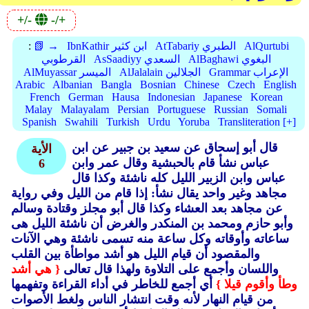
+/-
-/+
AlQurtubi
AtTabariy الطبري
IbnKathir ابن كثير
📗 →
:
AlBaghawi البغوي
AsSaadiyy السعدي
القرطوبي
Grammar الإعراب
AlJalalain الجلالين
AlMuyassar الميسر
Arabic
Albanian
Bangla
Bosnian
Chinese
Czech
English
French
German
Hausa
Indonesian
Japanese
Korean
Malay
Malayalam
Persian
Portuguese
Russian
Somali
Spanish
Swahili
Turkish
Urdu
Yoruba
Transliteration [+]
قال أبو إسحاق عن سعيد بن جبير عن ابن
الأية
عباس نشأ قام بالحبشية وقال عمر وابن
6
عباس وابن الزبير الليل كله ناشئة وكذا قال
مجاهد وغير واحد يقال نشأ: إذا قام من الليل وفي رواية
عن مجاهد بعد العشاء وكذا قال أبو مجلز وقتادة وسالم
وأبو حازم ومحمد بن المنكدر والغرض أن ناشئة الليل هى
ساعاته وأوقاته وكل ساعة منه تسمى ناشئة وهي الآنات
والمقصود أن قيام الليل هو أشد مواطأة بين القلب
واللسان وأجمع على التلاوة ولهذا قال تعالى
{ هي أشد
وطأ وأقوم قيلا }
أي أجمع للخاطر في أداء القراءة وتفهمها
من قيام النهار لأنه وقت انتشار الناس ولغط الأصوات