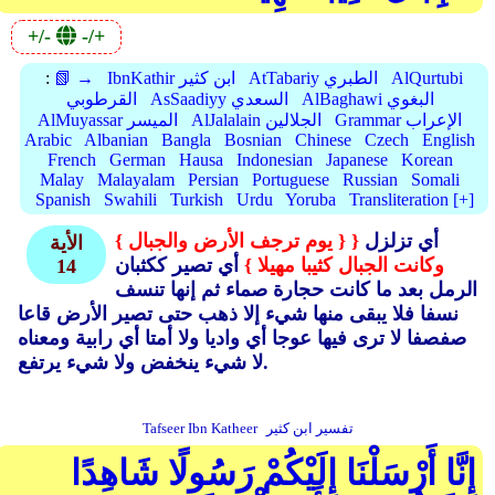
+/-
-/+
AlQurtubi
AtTabariy الطبري
IbnKathir ابن كثير
📗 →
:
AlBaghawi البغوي
AsSaadiyy السعدي
القرطوبي
Grammar الإعراب
AlJalalain الجلالين
AlMuyassar الميسر
Arabic
Albanian
Bangla
Bosnian
Chinese
Czech
English
French
German
Hausa
Indonesian
Japanese
Korean
Malay
Malayalam
Persian
Portuguese
Russian
Somali
Spanish
Swahili
Turkish
Urdu
Yoruba
Transliteration [+]
أي تزلزل
{
{ يوم ترجف الأرض والجبال }
الأية
وكانت الجبال كثيبا مهيلا }
أي تصير ككثبان
14
الرمل بعد ما كانت حجارة صماء ثم إنها تنسف
نسفا فلا يبقى منها شيء إلا ذهب حتى تصير الأرض قاعا
صفصفا لا ترى فيها عوجا أي واديا ولا أمتا أي رابية ومعناه
لا شيء ينخفض ولا شيء يرتفع.
تفسير ابن كثير
Tafseer Ibn Katheer
إِنَّا أَرْسَلْنَا إِلَيْكُمْ رَسُولًا شَاهِدًا