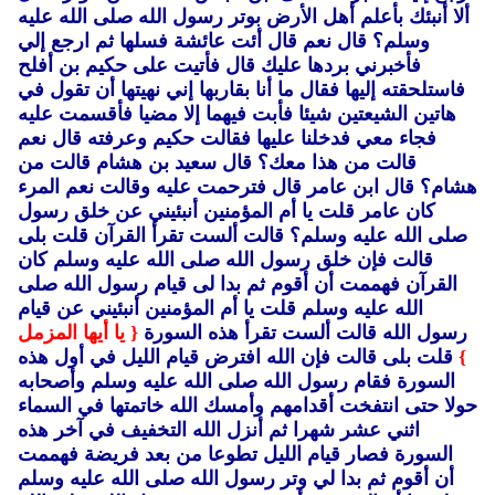
ألا أنبئك بأعلم أهل الأرض بوتر رسول الله صلى الله عليه
وسلم؟ قال نعم قال أئت عائشة فسلها ثم ارجع إلي
فأخبرني بردها عليك قال فأتيت على حكيم بن أفلح
فاستلحقته إليها فقال ما أنا بقاربها إني نهيتها أن تقول في
هاتين الشيعتين شيئا فأبت فيهما إلا مضيا فأقسمت عليه
فجاء معي فدخلنا عليها فقالت حكيم وعرفته قال نعم
قالت من هذا معك؟ قال سعيد بن هشام قالت من
هشام؟ قال ابن عامر قال فترحمت عليه وقالت نعم المرء
كان عامر قلت يا أم المؤمنين أنبئيني عن خلق رسول
صلى الله عليه وسلم؟ قالت ألست تقرأ القرآن قلت بلى
قالت فإن خلق رسول الله صلى الله عليه وسلم كان
القرآن فهممت أن أقوم ثم بدا لى قيام رسول الله صلى
الله عليه وسلم قلت يا أم المؤمنين أنبئيني عن قيام
رسول الله قالت ألست تقرأ هذه السورة
{ يا أيها المزمل
}
قلت بلى قالت فإن الله افترض قيام الليل في أول هذه
السورة فقام رسول الله صلى الله عليه وسلم وأصحابه
حولا حتى انتفخت أقدامهم وأمسك الله خاتمتها في السماء
اثني عشر شهرا ثم أنزل الله التخفيف في آخر هذه
السورة فصار قيام الليل تطوعا من بعد فريضة فهممت
أن أقوم ثم بدا لي وتر رسول الله صلى الله عليه وسلم