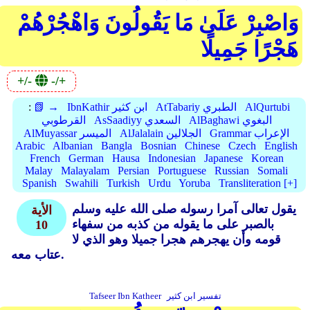
وَاصْبِرْ عَلَىٰ مَا يَقُولُونَ وَاهْجُرْهُمْ
هَجْرًا جَمِيلًا
+/-
-/+
AlQurtubi
AtTabariy الطبري
IbnKathir ابن كثير
📗 →
:
AlBaghawi البغوي
AsSaadiyy السعدي
القرطوبي
Grammar الإعراب
AlJalalain الجلالين
AlMuyassar الميسر
Arabic
Albanian
Bangla
Bosnian
Chinese
Czech
English
French
German
Hausa
Indonesian
Japanese
Korean
Malay
Malayalam
Persian
Portuguese
Russian
Somali
Spanish
Swahili
Turkish
Urdu
Yoruba
Transliteration [+]
يقول تعالى آمرا رسوله صلى الله عليه وسلم
الأية
بالصبر على ما يقوله من كذبه من سفهاء
10
قومه وأن يهجرهم هجرا جميلا وهو الذي لا
عتاب معه.
تفسير ابن كثير
Tafseer Ibn Katheer