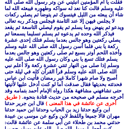
فقلت يا أم المؤمنين أنبئيني عن وتر رسول الله صلى الله
عليه وسلم قالت كنا نعد له سواكه وطهوره فيبعثه الله لما
شاء أن يبعثه من الليل فيتسوك ثم يتوضأ ثم يصلي ركعات
لا يجلس فيهن إلا عند الثامنة فيجلس ويذكر ربه تعالى
ويدعو ثم ينهض وما يسلم ثم يقوم ليصلي التاسعة ثم يقعد
فيذكر الله وحده ثم يدعوه ثم يسلم تسليما يسمعنا ثم
يصلي ركعتين وهو جالس بعدما يسلم فتلك إحدى عشرة
ركعة يا بني فلما أسن رسول الله صلى الله عليه وسلم
وأخذه اللحم أوتر بسبع ثم صلى ركعتين وهو جالس بعدما
يسلم فتلك تسع يا بني وكان رسول الله صلى الله عليه
وسلم إذا صلى من النهار ثنتي عشرة ركعة ولا أعلم نبي
الله صلى الله عليه وسلم قرأ القرآن كله في ليلة حتى
أصبح ولا صام شهرا كاملا غير رمضان فأتيت ابن عباس
فحدثته بحديثها فقال صدقت أما لو كنت أدخل عليها لأتيتها
حتى تشافهني مشافهة هكذا رواه الإمام أحمد بتمامه وقد
أخرجه مسلم في صحيحه من حديث قتادة بنحوه.
{ طريق
أخرى عن عائشة في هذا المعنى }
قال ابن جرير حدثنا
ابن وكيع حدثنا زيد بن الحباب وحدثنا ابن حميد حدثنا
مهران قالا جميعا واللفظ لابن وكيع عن موسى بن عبيدة
حدثني محمد بن طحلاء عن أبي سلمة عن عائشة قالت:
كنت أجعل لرسول الله صلى الله عليه وسلم حصيرا