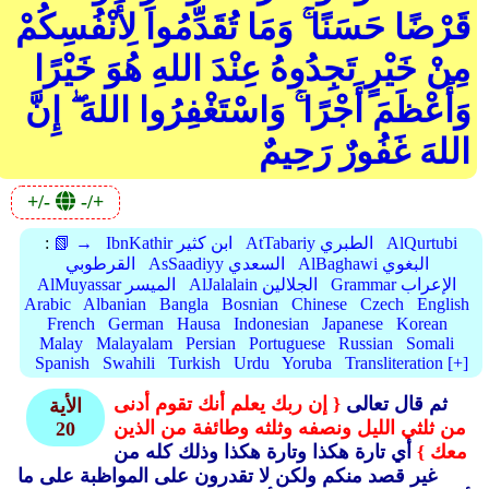
قَرْضًا حَسَنًا ۚ وَمَا تُقَدِّمُوا لِأَنْفُسِكُمْ
مِنْ خَيْرٍ تَجِدُوهُ عِنْدَ اللهِ هُوَ خَيْرًا
وَأَعْظَمَ أَجْرًا ۚ وَاسْتَغْفِرُوا اللهَ ۖ إِنَّ
اللهَ غَفُورٌ رَحِيمٌ
+/-
-/+
AlQurtubi
AtTabariy الطبري
IbnKathir ابن كثير
📗 →
:
AlBaghawi البغوي
AsSaadiyy السعدي
القرطوبي
Grammar الإعراب
AlJalalain الجلالين
AlMuyassar الميسر
Arabic
Albanian
Bangla
Bosnian
Chinese
Czech
English
French
German
Hausa
Indonesian
Japanese
Korean
Malay
Malayalam
Persian
Portuguese
Russian
Somali
Spanish
Swahili
Turkish
Urdu
Yoruba
Transliteration [+]
ثم قال تعالى
{ إن ربك يعلم أنك تقوم أدنى
الأية
من ثلثي الليل ونصفه وثلثه وطائفة من الذين
20
معك }
أي تارة هكذا وتارة هكذا وذلك كله من
غير قصد منكم ولكن لا تقدرون على المواظبة على ما