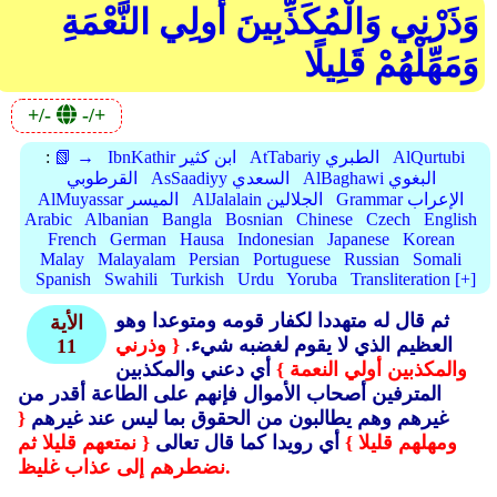
وَذَرْنِي وَالْمُكَذِّبِينَ أُولِي النَّعْمَةِ
وَمَهِّلْهُمْ قَلِيلًا
+/-
-/+
AlQurtubi
AtTabariy الطبري
IbnKathir ابن كثير
📗 →
:
AlBaghawi البغوي
AsSaadiyy السعدي
القرطوبي
Grammar الإعراب
AlJalalain الجلالين
AlMuyassar الميسر
Arabic
Albanian
Bangla
Bosnian
Chinese
Czech
English
French
German
Hausa
Indonesian
Japanese
Korean
Malay
Malayalam
Persian
Portuguese
Russian
Somali
Spanish
Swahili
Turkish
Urdu
Yoruba
Transliteration [+]
ثم قال له متهددا لكفار قومه ومتوعدا وهو
الأية
العظيم الذي لا يقوم لغضبه شيء.
{ وذرني
11
والمكذبين أولي النعمة }
أي دعني والمكذبين
المترفين أصحاب الأموال فإنهم على الطاعة أقدر من
غيرهم وهم يطالبون من الحقوق بما ليس عند غيرهم
{
ومهلهم قليلا }
أي رويدا كما قال تعالى
{ نمتعهم قليلا ثم
نضطرهم إلى عذاب غليظ.