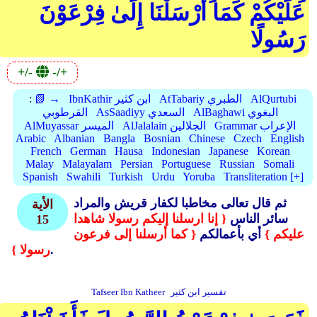
عَلَيْكُمْ كَمَا أَرْسَلْنَا إِلَىٰ فِرْعَوْنَ
رَسُولًا
+/-
-/+
AlQurtubi
AtTabariy الطبري
IbnKathir ابن كثير
📗 →
:
AlBaghawi البغوي
AsSaadiyy السعدي
القرطوبي
Grammar الإعراب
AlJalalain الجلالين
AlMuyassar الميسر
Arabic
Albanian
Bangla
Bosnian
Chinese
Czech
English
French
German
Hausa
Indonesian
Japanese
Korean
Malay
Malayalam
Persian
Portuguese
Russian
Somali
Spanish
Swahili
Turkish
Urdu
Yoruba
Transliteration [+]
ثم قال تعالى مخاطبا لكفار قريش والمراد
الأية
سائر الناس
{ إنا ارسلنا إليكم رسولا شاهدا
15
عليكم }
أي بأعمالكم
{ كما أرسلنا إلى فرعون
.
رسولا }
تفسير ابن كثير
Tafseer Ibn Katheer