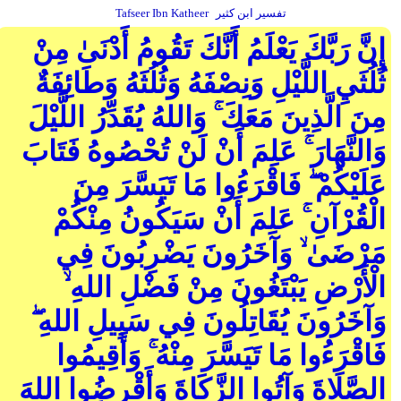
تفسير ابن كثير
Tafseer Ibn Katheer
إِنَّ رَبَّكَ يَعْلَمُ أَنَّكَ تَقُومُ أَدْنَىٰ مِنْ
ثُلُثَيِ اللَّيْلِ وَنِصْفَهُ وَثُلُثَهُ وَطَائِفَةٌ
مِنَ الَّذِينَ مَعَكَ ۚ وَاللهُ يُقَدِّرُ اللَّيْلَ
وَالنَّهَارَ ۚ عَلِمَ أَنْ لَنْ تُحْصُوهُ فَتَابَ
عَلَيْكُمْ ۖ فَاقْرَءُوا مَا تَيَسَّرَ مِنَ
الْقُرْآنِ ۚ عَلِمَ أَنْ سَيَكُونُ مِنْكُمْ
مَرْضَىٰ ۙ وَآخَرُونَ يَضْرِبُونَ فِي
الْأَرْضِ يَبْتَغُونَ مِنْ فَضْلِ اللهِ ۙ
وَآخَرُونَ يُقَاتِلُونَ فِي سَبِيلِ اللهِ ۖ
فَاقْرَءُوا مَا تَيَسَّرَ مِنْهُ ۚ وَأَقِيمُوا
الصَّلَاةَ وَآتُوا الزَّكَاةَ وَأَقْرِضُوا اللهَ