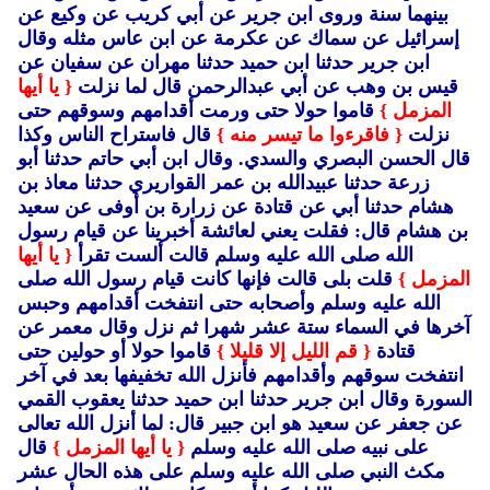
بينهما سنة وروى ابن جرير عن أبي كريب عن وكيع عن
إسرائيل عن سماك عن عكرمة عن ابن عاس مثله وقال
ابن جرير حدثنا ابن حميد حدثنا مهران عن سفيان عن
قيس بن وهب عن أبي عبدالرحمن قال لما نزلت
{ يا أيها
المزمل }
قاموا حولا حتى ورمت أقدامهم وسوقهم حتى
نزلت
{ فاقرءوا ما تيسر منه }
قال فاستراح الناس وكذا
قال الحسن البصري والسدي.
وقال ابن أبي حاتم حدثنا أبو
زرعة حدثنا عبيدالله بن عمر القواريري حدثنا معاذ بن
هشام حدثنا أبي عن قتادة عن زرارة بن أوفى عن سعيد
بن هشام قال: فقلت يعني لعائشة أخبرينا عن قيام رسول
الله صلى الله عليه وسلم قالت ألست تقرأ
{ يا أيها
المزمل }
قلت بلى قالت فإنها كانت قيام رسول الله صلى
الله عليه وسلم وأصحابه حتى انتفخت أقدامهم وحبس
آخرها في السماء ستة عشر شهرا ثم نزل وقال معمر عن
قتادة
{ قم الليل إلا قليلا }
قاموا حولا أو حولين حتى
انتفخت سوقهم وأقدامهم فأنزل الله تخفيفها بعد في آخر
السورة وقال ابن جرير حدثنا ابن حميد حدثنا يعقوب القمي
عن جعفر عن سعيد هو ابن جبير قال: لما أنزل الله تعالى
على نبيه صلى الله عليه وسلم
{ يا أيها المزمل }
قال
مكث النبي صلى الله عليه وسلم على هذه الحال عشر