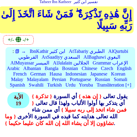
تفسير ابن كثير
Tafseer Ibn Katheer
إِنَّ هَٰذِهِ تَذْكِرَةٌ ۖ فَمَنْ شَاءَ اتَّخَذَ إِلَىٰ
رَبِّهِ سَبِيلًا
+/-
-/+
AlQurtubi
AtTabariy الطبري
IbnKathir ابن كثير
📗 →
:
AlBaghawi البغوي
AsSaadiyy السعدي
القرطوبي
Grammar الإعراب
AlJalalain الجلالين
AlMuyassar الميسر
Arabic
Albanian
Bangla
Bosnian
Chinese
Czech
English
French
German
Hausa
Indonesian
Japanese
Korean
Malay
Malayalam
Persian
Portuguese
Russian
Somali
Spanish
Swahili
Turkish
Urdu
Yoruba
Transliteration [+]
يقول تعالى
{ إن هذه }
أي السورة
{ تذكرة }
الأية
أي يتذكر بها أولوا الألباب ولهذا قال تعالى
{
19
فمن شاء اتخذ إلى ربه سبيلا }
أي ممن شاء
الله تعالى هدايته كما قيده في السورة الأخرى
{ وما
.
تشاؤون إلا أن يشاء الله إن الله كان عليما حكيما }