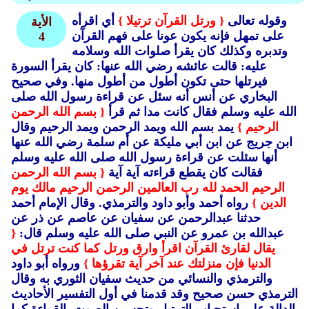
وقوله تعالى
{ ورتل القرآن ترتيلا }
أي اقرأه
الأية
على تمهل فإنه يكون عونا على فهم القرآن
4
وتدبره وكذلك كان يقرأ صلوات الله وسلامه
عليه: قالت عائشه رضي الله عنها: كان يقرأ السورة
فيرتلها حتى تكون أطول من أطول منها.
وفي صحيح
البخاري عن أنس أنه سئل عن قراءة رسول الله صلى
الله عليه وسلم فقال كانت مدا ثم قرأ
{ بسم الله الرحمن
الرحيم }
يمد بسم الله ويمد الرحمن ويمد الرحيم وقال
ابن جريج عن ابن أبي مليكة عن أم سلمة رضي الله عنها
أنها سئلت عن قراءة رسول الله صلى الله عليه وسلم
فقالت كان يقطع قراءته آية آية
{ بسم الله الرحمن
الرحيم الحمد لله رب العالمين الرحمن الرحيم مالك يوم
الدين }
رواه أحمد وأبو داود والترمذي.
وقال الإمام أحمد
حدثنا عبدالرحمن عن سفيان عن عاصم عن ذر عن
عبدالله بن عمرو عن النبي صلى الله عليه وسلم قال:
{
يقال لقارئ القرآن اقرأ وارق ورتل كما كنت ترتل في
الدنيا فإن منزلتك عند آخر آية تقرؤها }
ورواه أبو داود
والترمذي والنسائي من حديث سفيان الثوري به وقال
الترمذي حسن صحيح وقد قدمنا في أول التفسير الأحاديث