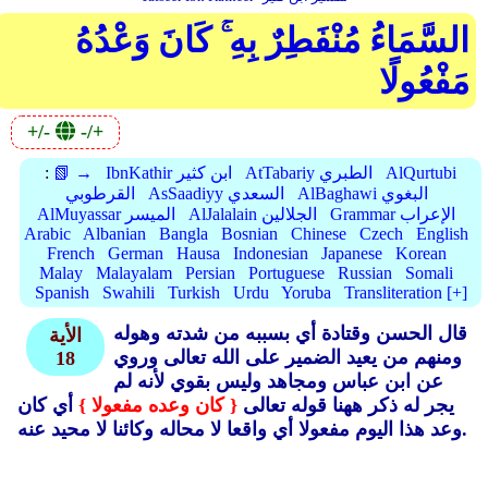
السَّمَاءُ مُنْفَطِرٌ بِهِ ۚ كَانَ وَعْدُهُ
مَفْعُولًا
+/-
-/+
AlQurtubi
AtTabariy الطبري
IbnKathir ابن كثير
📗 →
:
AlBaghawi البغوي
AsSaadiyy السعدي
القرطوبي
Grammar الإعراب
AlJalalain الجلالين
AlMuyassar الميسر
Arabic
Albanian
Bangla
Bosnian
Chinese
Czech
English
French
German
Hausa
Indonesian
Japanese
Korean
Malay
Malayalam
Persian
Portuguese
Russian
Somali
Spanish
Swahili
Turkish
Urdu
Yoruba
Transliteration [+]
قال الحسن وقتادة أي بسببه من شدته وهوله
الأية
ومنهم من يعيد الضمير على الله تعالى وروي
18
عن ابن عباس ومجاهد وليس بقوي لأنه لم
يجر له ذكر ههنا قوله تعالى
{ كان وعده مفعولا }
أي كان
وعد هذا اليوم مفعولا أي واقعا لا محاله وكائنا لا محيد عنه.