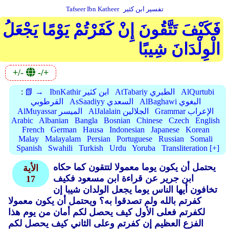
تفسير ابن كثير
Tafseer Ibn Katheer
فَكَيْفَ تَتَّقُونَ إِنْ كَفَرْتُمْ يَوْمًا يَجْعَلُ
الْوِلْدَانَ شِيبًا
+/-
-/+
AlQurtubi
AtTabariy الطبري
IbnKathir ابن كثير
📗 →
:
AlBaghawi البغوي
AsSaadiyy السعدي
القرطوبي
Grammar الإعراب
AlJalalain الجلالين
AlMuyassar الميسر
Arabic
Albanian
Bangla
Bosnian
Chinese
Czech
English
French
German
Hausa
Indonesian
Japanese
Korean
Malay
Malayalam
Persian
Portuguese
Russian
Somali
Spanish
Swahili
Turkish
Urdu
Yoruba
Transliteration [+]
يحتمل أن يكون يوما معمولا لتتقون كما حكاه
الأية
ابن جرير عن قراءة ابن مسعود فكيف
17
تخافون أيها الناس يوما يجعل الولدان شيبا إن
كفرتم بالله ولم تصدقوا به؟ ويحتمل أن يكون معمولا
لكفرتم فعلى الأول كيف يحصل لكم أمان من يوم هذا
الفزع العظيم إن كفرتم وعلى الثاني كيف يحصل لكم