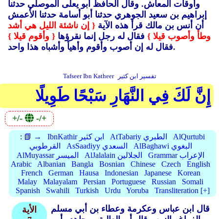
وأوقات المعاش.
وقال الحافظ أبو يعلى الموصلي حدثنا
إبراهيم بن سعيد الجوهري حدثنا أبو أسامة حدثنا الأعمش
أن أنس بن مالك قرأ هذه الآية
{ إن ناشئة الليل هي أشد
وطأ وأصوب قيلا }
فقال له رجل إنما نقرؤها
{ وأقوم قيلا }
فقال له إن أصوب وأقوم وأهيأ وأشباه هذا واحد.
تفسير ابن كثير
Tafseer Ibn Katheer
إِنَّ لَكَ فِي النَّهَارِ سَبْحًا طَوِيلًا
+/-
-/+
AlQurtubi
AtTabariy الطبري
IbnKathir ابن كثير
📗 →
:
AlBaghawi البغوي
AsSaadiyy السعدي
القرطوبي
Grammar الإعراب
AlJalalain الجلالين
AlMuyassar الميسر
Arabic
Albanian
Bangla
Bosnian
Chinese
Czech
English
French
German
Hausa
Indonesian
Japanese
Korean
Malay
Malayalam
Persian
Portuguese
Russian
Somali
Spanish
Swahili
Turkish
Urdu
Yoruba
Transliteration [+]
قال ابن عباس وعكرمة وعطاء بن أبي مسلم
الأية