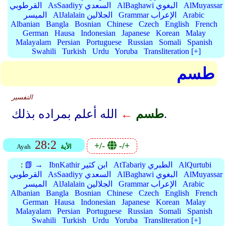
AlMuyassar
AlBaghawi البغوي
AsSaadiyy السعدي
القرطوبي
Arabic
Grammar الإعراب
AlJalalain الجلالين
الميسر
Albanian
Bangla
Bosnian
Chinese
Czech
English
French
German
Hausa
Indonesian
Japanese
Korean
Malay
Malayalam
Persian
Portuguese
Russian
Somali
Spanish
Swahili
Turkish
Urdu
Yoruba
Transliteration [+]
طسم
التفسير
الله أعلم بمراده بذلك.
طسم
←
28:2
+/-
-/+
الأية
Ayah
AlQurtubi
AtTabariy الطبري
IbnKathir ابن كثير
📗 →
:
AlMuyassar
AlBaghawi البغوي
AsSaadiyy السعدي
القرطوبي
Arabic
Grammar الإعراب
AlJalalain الجلالين
الميسر
Albanian
Bangla
Bosnian
Chinese
Czech
English
French
German
Hausa
Indonesian
Japanese
Korean
Malay
Malayalam
Persian
Portuguese
Russian
Somali
Spanish
Swahili
Turkish
Urdu
Yoruba
Transliteration [+]