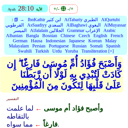
28:10
+/-
-/+
الأية
Ayah
AlQurtubi
AtTabariy الطبري
IbnKathir ابن كثير
📗 →
:
AlMuyassar
AlBaghawi البغوي
AsSaadiyy السعدي
القرطوبي
Arabic
Grammar الإعراب
AlJalalain الجلالين
الميسر
Albanian
Bangla
Bosnian
Chinese
Czech
English
French
German
Hausa
Indonesian
Japanese
Korean
Malay
Malayalam
Persian
Portuguese
Russian
Somali
Spanish
Swahili
Turkish
Urdu
Yoruba
Transliteration [+]
وَأَصْبَحَ فُؤَادُ أُمِّ مُوسَىٰ فَارِغًا ۖ إِن
كَادَتْ لَتُبْدِي بِهِ لَوْلَا أَن رَّبَطْنَا
عَلَىٰ قَلْبِهَا لِتَكُونَ مِنَ الْمُؤْمِنِينَ
التفسير
وأصبح فؤاد أم موسى
←
لما علمت
بالتقاطه
مما سواه.
فارغاً
←