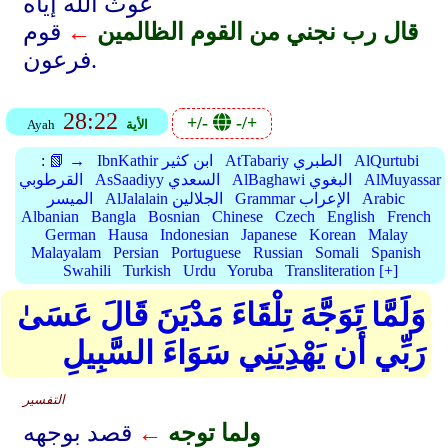
غوث الله إياه
قال رب نجني من القوم الظالمين
←
قوم
فرعون.
28:22
+/-
-/+
الأية
Ayah
AlQurtubi
AtTabariy الطبري
IbnKathir ابن كثير
📗 →
:
AlMuyassar
AlBaghawi البغوي
AsSaadiyy السعدي
القرطوبي
Arabic
Grammar الإعراب
AlJalalain الجلالين
الميسر
Albanian
Bangla
Bosnian
Chinese
Czech
English
French
German
Hausa
Indonesian
Japanese
Korean
Malay
Malayalam
Persian
Portuguese
Russian
Somali
Spanish
Swahili
Turkish
Urdu
Yoruba
Transliteration [+]
وَلَمَّا تَوَجَّهَ تِلْقَاءَ مَدْيَنَ قَالَ عَسَىٰ
رَبِّي أَن يَهْدِيَنِي سَوَاءَ السَّبِيلِ
التفسير
ولما توجه
←
قصد بوجهه