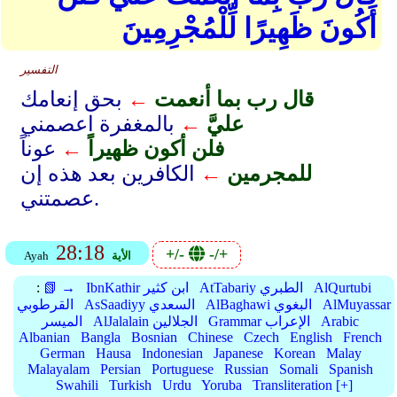
أَكُونَ ظَهِيرًا لِّلْمُجْرِمِينَ
التفسير
قال رب بما أنعمت
←
بحق إنعامك
عليَّ
←
بالمغفرة اعصمني
فلن أكون ظهيراً
←
عوناً
للمجرمين
←
الكافرين بعد هذه إن
عصمتني.
28:18
+/-
-/+
الأية
Ayah
AlQurtubi
AtTabariy الطبري
IbnKathir ابن كثير
📗 →
:
AlMuyassar
AlBaghawi البغوي
AsSaadiyy السعدي
القرطوبي
Arabic
Grammar الإعراب
AlJalalain الجلالين
الميسر
Albanian
Bangla
Bosnian
Chinese
Czech
English
French
German
Hausa
Indonesian
Japanese
Korean
Malay
Malayalam
Persian
Portuguese
Russian
Somali
Spanish
Swahili
Turkish
Urdu
Yoruba
Transliteration [+]