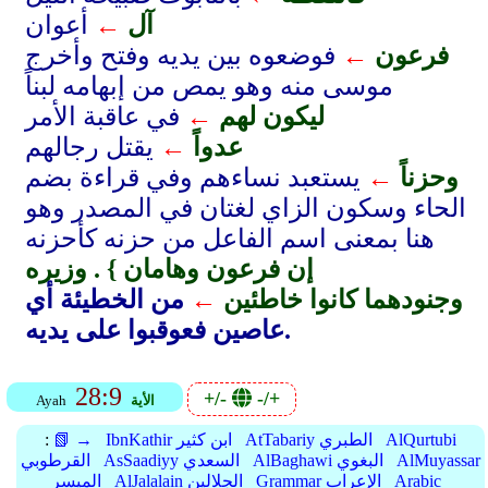
آل
←
أعوان
فرعون
←
فوضعوه بين يديه وفتح وأخرج
موسى منه وهو يمص من إبهامه لبناً
ليكون لهم
←
في عاقبة الأمر
عدواً
←
يقتل رجالهم
وحزناً
←
يستعبد نساءهم وفي قراءة بضم
الحاء وسكون الزاي لغتان في المصدر وهو
هنا بمعنى اسم الفاعل من حزنه كأحزنه
إن فرعون وهامان } . وزيره
وجنودهما كانوا خاطئين
←
من الخطيئة أي
عاصين فعوقبوا على يديه.
28:9
+/-
-/+
الأية
Ayah
AlQurtubi
AtTabariy الطبري
IbnKathir ابن كثير
📗 →
:
AlMuyassar
AlBaghawi البغوي
AsSaadiyy السعدي
القرطوبي
Arabic
Grammar الإعراب
AlJalalain الجلالين
الميسر