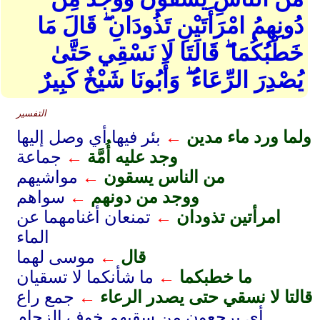
دُونِهِمُ امْرَأَتَيْنِ تَذُودَانِ ۖ قَالَ مَا
خَطْبُكُمَا ۖ قَالَتَا لَا نَسْقِي حَتَّىٰ
يُصْدِرَ الرِّعَاءُ ۖ وَأَبُونَا شَيْخٌ كَبِيرٌ
التفسير
ولما ورد ماء مدين
←
بئر فيها أي وصل إليها
وجد عليه أُمَّة
←
جماعة
من الناس يسقون
←
مواشيهم
ووجد من دونهم
←
سواهم
امرأتين تذودان
←
تمنعان أغنامهما عن
الماء
قال
←
موسى لهما
ما خطبكما
←
ما شأنكما لا تسقيان
قالتا لا نسقي حتى يصدر الرعاء
←
جمع راع
أي يرجعون من سقيهم خوف الزحام