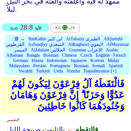
ممهد له فيه وأغلقته وألقته في بحر النيل
ليلاً.
28:8
+/-
-/+
الأية
Ayah
AlQurtubi
AtTabariy الطبري
IbnKathir ابن كثير
📗 →
:
AlMuyassar
AlBaghawi البغوي
AsSaadiyy السعدي
القرطوبي
Arabic
Grammar الإعراب
AlJalalain الجلالين
الميسر
Albanian
Bangla
Bosnian
Chinese
Czech
English
French
German
Hausa
Indonesian
Japanese
Korean
Malay
Malayalam
Persian
Portuguese
Russian
Somali
Spanish
Swahili
Turkish
Urdu
Yoruba
Transliteration [+]
فَالْتَقَطَهُ آلُ فِرْعَوْنَ لِيَكُونَ لَهُمْ
عَدُوًّا وَحَزَنًا ۗ إِنَّ فِرْعَوْنَ وَهَامَانَ
وَجُنُودَهُمَا كَانُوا خَاطِئِينَ
التفسير
فالتقطه
←
بالتابوت صبيحة الليل