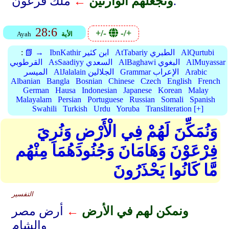
ملك فرعون.
ونجعلهم الوارثين
←
28:6
+/-
-/+
الأية
Ayah
AlQurtubi
AtTabariy الطبري
IbnKathir ابن كثير
📗 →
:
AlMuyassar
AlBaghawi البغوي
AsSaadiyy السعدي
القرطوبي
Arabic
Grammar الإعراب
AlJalalain الجلالين
الميسر
Albanian
Bangla
Bosnian
Chinese
Czech
English
French
German
Hausa
Indonesian
Japanese
Korean
Malay
Malayalam
Persian
Portuguese
Russian
Somali
Spanish
Swahili
Turkish
Urdu
Yoruba
Transliteration [+]
وَنُمَكِّنَ لَهُمْ فِي الْأَرْضِ وَنُرِيَ
فِرْعَوْنَ وَهَامَانَ وَجُنُودَهُمَا مِنْهُم
مَّا كَانُوا يَحْذَرُونَ
التفسير
ونمكن لهم في الأرض
←
أرض مصر
والشام