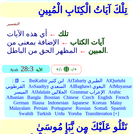
تِلْكَ آيَاتُ الْكِتَابِ الْمُبِينِ
التفسير
تلك
←
أي هذه الآيات
آيات الكتاب
←
الإضافة بمعنى من
المظهر الحق من الباطل.
المبين
←
28:3
+/-
-/+
الأية
Ayah
AlQurtubi
AtTabariy الطبري
IbnKathir ابن كثير
📗 →
:
AlMuyassar
AlBaghawi البغوي
AsSaadiyy السعدي
القرطوبي
Arabic
Grammar الإعراب
AlJalalain الجلالين
الميسر
Albanian
Bangla
Bosnian
Chinese
Czech
English
French
German
Hausa
Indonesian
Japanese
Korean
Malay
Malayalam
Persian
Portuguese
Russian
Somali
Spanish
Swahili
Turkish
Urdu
Yoruba
Transliteration [+]
نَتْلُو عَلَيْكَ مِن نَّبَإِ مُوسَىٰ