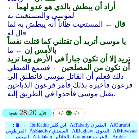
أراد أن يبطش بالذي هو عدو لهما
←
لموسى والمستغيث به
قال
←
المستغيث ظاناً أنه يبطش به لما
قال له
يا موسى أتريد أن تقتلني كما قتلت نفساً
بالأمس إن
←
ما
تريد إلا أن تكون جباراً في الأرض وما تريد
أن تكون من المصلحين
←
فسمع القبطي
ذلك فعلم أن القاتل موسى فانطلق إلى
فرعون فأخبره بذلك فأمر فرعون الذباحين
بقتل موسى فأخذوا في الطريق إليه.
28:20
+/-
-/+
الأية
Ayah
AlQurtubi
AtTabariy الطبري
IbnKathir ابن كثير
📗 →
:
AlMuyassar
AlBaghawi البغوي
AsSaadiyy السعدي
القرطوبي
Arabic
Grammar الإعراب
AlJalalain الجلالين
الميسر