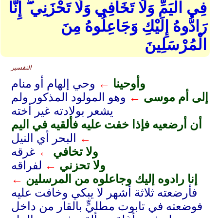
فِي الْيَمِّ وَلَا تَخَافِي وَلَا تَحْزَنِي ۖ إِنَّا
رَادُّوهُ إِلَيْكِ وَجَاعِلُوهُ مِنَ
الْمُرْسَلِينَ
التفسير
وأوحينا
←
وحي إلهام أو منام
إلى أم موسى
←
وهو المولود المذكور ولم
يشعر بولادته غير أخته
أن أرضعيه فإذا خفت عليه فألقيه في اليم
←
البحر أي النيل
ولا تخافي
←
غرقه
ولا تحزني
←
لفراقه
إنا رادوه إليك وجاعلوه من المرسلين
←
فأرضعته ثلاثة أشهر لا يبكي وخافت عليه
فوضعته في تابوت مطليٍّ بالقار من داخل