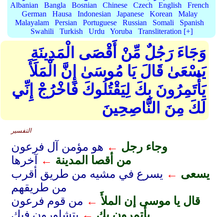
Albanian
Bangla
Bosnian
Chinese
Czech
English
French
German
Hausa
Indonesian
Japanese
Korean
Malay
Malayalam
Persian
Portuguese
Russian
Somali
Spanish
Swahili
Turkish
Urdu
Yoruba
Transliteration [+]
وَجَاءَ رَجُلٌ مِّنْ أَقْصَى الْمَدِينَةِ
يَسْعَىٰ قَالَ يَا مُوسَىٰ إِنَّ الْمَلَأَ
يَأْتَمِرُونَ بِكَ لِيَقْتُلُوكَ فَاخْرُجْ إِنِّي
لَكَ مِنَ النَّاصِحِينَ
التفسير
وجاء رجل
←
هو مؤمن آل فرعون
من أقصا المدينة
←
آخرها
يسعى
←
يسرع في مشيه من طريق أقرب
من طريقهم
قال يا موسى إن الملأَ
←
من قوم فرعون
يأتمرون بك
←
يتشاورون فيك