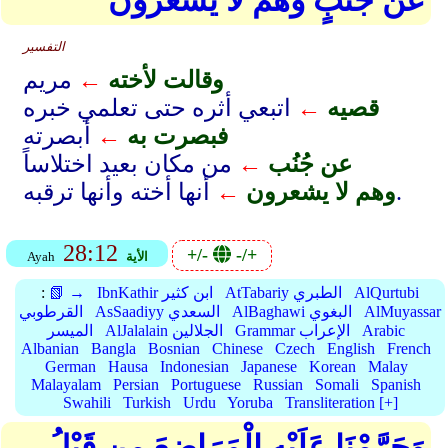
عَن جُنُبٍ وَهُمْ لَا يَشْعُرُونَ
التفسير
وقالت لأخته
←
مريم
قصيه
←
اتبعي أثره حتى تعلمي خبره
فبصرت به
←
أبصرته
عن جُنُب
←
من مكان بعيد اختلاساً
أنها أخته وأنها ترقبه.
وهم لا يشعرون
←
28:12
+/-
-/+
الأية
Ayah
AlQurtubi
AtTabariy الطبري
IbnKathir ابن كثير
📗 →
:
AlMuyassar
AlBaghawi البغوي
AsSaadiyy السعدي
القرطوبي
Arabic
Grammar الإعراب
AlJalalain الجلالين
الميسر
Albanian
Bangla
Bosnian
Chinese
Czech
English
French
German
Hausa
Indonesian
Japanese
Korean
Malay
Malayalam
Persian
Portuguese
Russian
Somali
Spanish
Swahili
Turkish
Urdu
Yoruba
Transliteration [+]
وَحَرَّمْنَا عَلَيْهِ الْمَرَاضِعَ مِن قَبْلُ