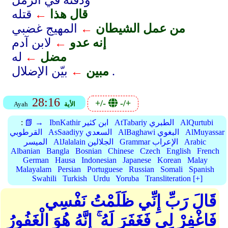
ودفنه في الرمل
قال هذا
←
قتله
من عمل الشيطان
←
المهيج غضبي
إنه عدو
←
لابن آدم
مضل
←
له
بيّن الإضلال .
مبين
←
28:16
+/-
-/+
الأية
Ayah
AlQurtubi
AtTabariy الطبري
IbnKathir ابن كثير
📗 →
:
AlMuyassar
AlBaghawi البغوي
AsSaadiyy السعدي
القرطوبي
Arabic
Grammar الإعراب
AlJalalain الجلالين
الميسر
Albanian
Bangla
Bosnian
Chinese
Czech
English
French
German
Hausa
Indonesian
Japanese
Korean
Malay
Malayalam
Persian
Portuguese
Russian
Somali
Spanish
Swahili
Turkish
Urdu
Yoruba
Transliteration [+]
قَالَ رَبِّ إِنِّي ظَلَمْتُ نَفْسِي
فَاغْفِرْ لِي فَغَفَرَ لَهُ ۚ إِنَّهُ هُوَ الْغَفُورُ