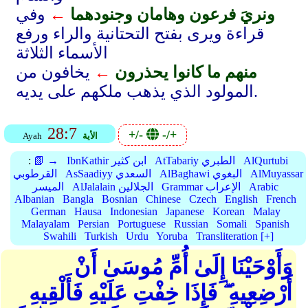
ونريَ فرعون وهامان وجنودهما
←
وفي
قراءة ويرى بفتح التحتانية والراء ورفع
الأسماء الثلاثة
منهم ما كانوا يحذرون
←
يخافون من
المولود الذي يذهب ملكهم على يديه.
28:7
+/-
-/+
الأية
Ayah
AlQurtubi
AtTabariy الطبري
IbnKathir ابن كثير
📗 →
:
AlMuyassar
AlBaghawi البغوي
AsSaadiyy السعدي
القرطوبي
Arabic
Grammar الإعراب
AlJalalain الجلالين
الميسر
Albanian
Bangla
Bosnian
Chinese
Czech
English
French
German
Hausa
Indonesian
Japanese
Korean
Malay
Malayalam
Persian
Portuguese
Russian
Somali
Spanish
Swahili
Turkish
Urdu
Yoruba
Transliteration [+]
وَأَوْحَيْنَا إِلَىٰ أُمِّ مُوسَىٰ أَنْ
أَرْضِعِيهِ ۖ فَإِذَا خِفْتِ عَلَيْهِ فَأَلْقِيهِ