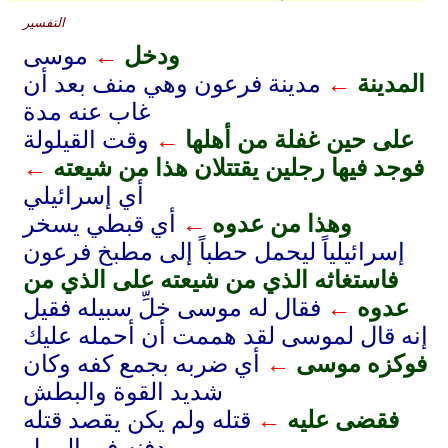
التفسير
ودخل
←
موسى
المدينة
←
مدينة فرعون وهي منف بعد أن
غاب عنه مدة
على حين غفلة من أهلها
←
وقت القيلولة
فوجد فيها رجلين يقتتلان هذا من شيعته
←
أي إسرائيلي
وهذا من عدوه
←
أي قبطي يسخر
إسرائيلياً ليحمل حطباً إلى مطبخ فرعون
فاستغاثه الذي من شيعته على الذي من
عدوه
←
فقال له موسى خلِّ سبيله فقيل
إنه قال لموسى لقد هممت أن أحمله عليك
فوكزه موسى
←
أي ضربه بجمع كفه وكان
شديد القوة والبطش
فقضى عليه
←
قتله ولم يكن يقصد قتله