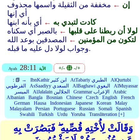
إن
←
مخففة من الثقيلة واسمها محذوف
أي إنها
كادت لتبدي به
←
أي بأنه ابنها
لولا أن ربطنا على قلبها
←
بالصبر أي سكناه
لتكون من المؤمنين
←
المصدقين بوعد الله
وجواب لولا دل عليه ما قبله.
28:11
+/-
-/+
الأية
Ayah
AlQurtubi
AtTabariy الطبري
IbnKathir ابن كثير
📗 →
:
AlMuyassar
AlBaghawi البغوي
AsSaadiyy السعدي
القرطوبي
Arabic
Grammar الإعراب
AlJalalain الجلالين
الميسر
Albanian
Bangla
Bosnian
Chinese
Czech
English
French
German
Hausa
Indonesian
Japanese
Korean
Malay
Malayalam
Persian
Portuguese
Russian
Somali
Spanish
Swahili
Turkish
Urdu
Yoruba
Transliteration [+]
وَقَالَتْ لِأُخْتِهِ قُصِّيهِ ۖ فَبَصُرَتْ بِهِ