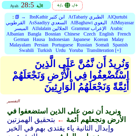
28:5
+/-
-/+
الأية
Ayah
AlQurtubi
AtTabariy الطبري
IbnKathir ابن كثير
📗 →
:
AlMuyassar
AlBaghawi البغوي
AsSaadiyy السعدي
القرطوبي
Arabic
Grammar الإعراب
AlJalalain الجلالين
الميسر
Albanian
Bangla
Bosnian
Chinese
Czech
English
French
German
Hausa
Indonesian
Japanese
Korean
Malay
Malayalam
Persian
Portuguese
Russian
Somali
Spanish
Swahili
Turkish
Urdu
Yoruba
Transliteration [+]
وَنُرِيدُ أَن نَّمُنَّ عَلَى الَّذِينَ
اسْتُضْعِفُوا فِي الْأَرْضِ وَنَجْعَلَهُمْ
أَئِمَّةً وَنَجْعَلَهُمُ الْوَارِثِينَ
التفسير
ونريد أن نمن على الذين استضعفوا في
الأرض ونجعلهم أئمة
←
بتحقيق الهمزتين
وإبدال الثانية ياء يقتدى بهم في الخير