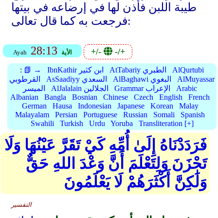
طيبة اللبن فأذن لها في إرضاعه في بيتها
فرجعت به كما قال تعالى:
28:13
+/-
-/+
الأية
Ayah
AlQurtubi
AtTabariy الطبري
IbnKathir ابن كثير
📗 →
:
AlMuyassar
AlBaghawi البغوي
AsSaadiyy السعدي
القرطوبي
Arabic
Grammar الإعراب
AlJalalain الجلالين
الميسر
Albanian
Bangla
Bosnian
Chinese
Czech
English
French
German
Hausa
Indonesian
Japanese
Korean
Malay
Malayalam
Persian
Portuguese
Russian
Somali
Spanish
Swahili
Turkish
Urdu
Yoruba
Transliteration [+]
فَرَدَدْنَاهُ إِلَىٰ أُمِّهِ كَيْ تَقَرَّ عَيْنُهَا وَلَا
تَحْزَنَ وَلِتَعْلَمَ أَنَّ وَعْدَ اللهِ حَقٌّ
وَلَٰكِنَّ أَكْثَرَهُمْ لَا يَعْلَمُونَ
التفسير