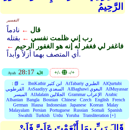
الرَّحِيمُ
التفسير
قال
←
نادماً
رب إني ظلمت نفسي
←
بقتله
فاغفر لي فغفر له إنه هو الغفور الرحيم
←
أي المتصف بهما أزلاً وأبداً.
28:17
+/-
-/+
الأية
Ayah
AlQurtubi
AtTabariy الطبري
IbnKathir ابن كثير
📗 →
:
AlMuyassar
AlBaghawi البغوي
AsSaadiyy السعدي
القرطوبي
Arabic
Grammar الإعراب
AlJalalain الجلالين
الميسر
Albanian
Bangla
Bosnian
Chinese
Czech
English
French
German
Hausa
Indonesian
Japanese
Korean
Malay
Malayalam
Persian
Portuguese
Russian
Somali
Spanish
Swahili
Turkish
Urdu
Yoruba
Transliteration [+]
قَالَ رَبِّ بِمَا أَنْعَمْتَ عَلَيَّ فَلَنْ