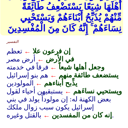
أَهْلَهَا شِيَعًا يَسْتَضْعِفُ طَائِفَةً
مِّنْهُمْ يُذَبِّحُ أَبْنَاءَهُمْ وَيَسْتَحْيِي
نِسَاءَهُمْ ۚ إِنَّهُ كَانَ مِنَ الْمُفْسِدِينَ
التفسير
إن فرعون علا
←
تعظم
في الأرض
←
أرض مصر
وجعل أهلها شيعاً
←
فرقاً في خدمته
يستضعف طائفة منهم
←
هم بنو إسرائيل
يذِّبح أبناءهم
←
المولودين
ويستحيي نساءَهم
←
يستبقيهن أحياء لقول
بعض الكهنة له: إن مولوداً يولد في بني
إسرائيل يكون سبب زوال ملكك
بالقتل وغيره.
إنه كان من المفسدين
←