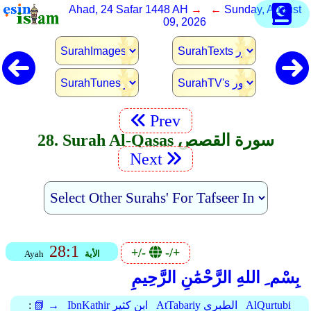
Ahad, 24 Safar 1448 AH
→ ←
Sunday, August
09, 2026
Prev
28. Surah Al-Qasas سورة القصص
Next
28:1
+/-
-/+
الأية
Ayah
بِسْم ِ اللهِ الرَّحْمَٰنِ الرَّحِيمِ
AlQurtubi
AtTabariy الطبري
IbnKathir ابن كثير
📗 →
: