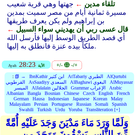
تلقاء مدين
←
جهتها وهي قرية شعيب
مسيرة ثمانية أيام من مصر سميت بمدين
بن إبراهيم ولم يكن يعرف طريقها
قال عسى ربي أن يهديني سواء السبيل
←
أي قصد الطريق الوسط إليها فأرسل الله
ملكاً بيده عنزة فانطلق به إليها.
28:23
+/-
-/+
الأية
Ayah
AlQurtubi
AtTabariy الطبري
IbnKathir ابن كثير
📗 →
:
AlMuyassar
AlBaghawi البغوي
AsSaadiyy السعدي
القرطوبي
Arabic
Grammar الإعراب
AlJalalain الجلالين
الميسر
Albanian
Bangla
Bosnian
Chinese
Czech
English
French
German
Hausa
Indonesian
Japanese
Korean
Malay
Malayalam
Persian
Portuguese
Russian
Somali
Spanish
Swahili
Turkish
Urdu
Yoruba
Transliteration [+]
وَلَمَّا وَرَدَ مَاءَ مَدْيَنَ وَجَدَ عَلَيْهِ أُمَّةً
مِّنَ النَّاسِ يَسْقُونَ وَوَجَدَ مِن