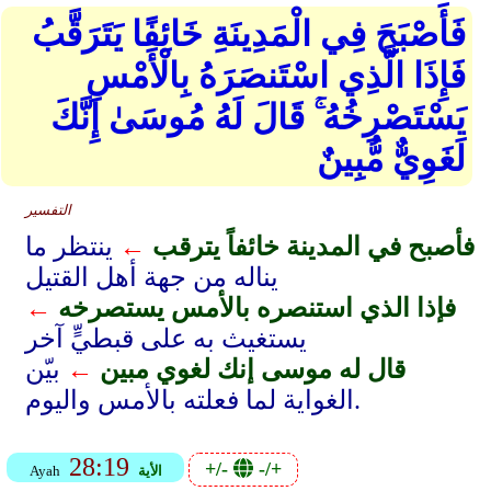
فَأَصْبَحَ فِي الْمَدِينَةِ خَائِفًا يَتَرَقَّبُ
فَإِذَا الَّذِي اسْتَنصَرَهُ بِالْأَمْسِ
يَسْتَصْرِخُهُ ۚ قَالَ لَهُ مُوسَىٰ إِنَّكَ
لَغَوِيٌّ مُّبِينٌ
التفسير
فأصبح في المدينة خائفاً يترقب
←
ينتظر ما
يناله من جهة أهل القتيل
فإذا الذي استنصره بالأمس يستصرخه
←
يستغيث به على قبطيٍّ آخر
قال له موسى إنك لغوي مبين
←
بيّن
الغواية لما فعلته بالأمس واليوم.
28:19
+/-
-/+
الأية
Ayah