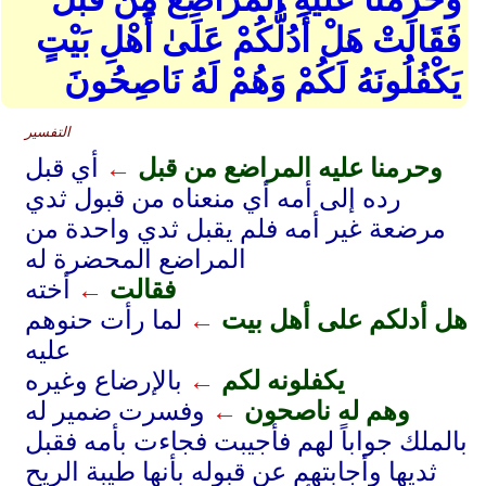
فَقَالَتْ هَلْ أَدُلُّكُمْ عَلَىٰ أَهْلِ بَيْتٍ
يَكْفُلُونَهُ لَكُمْ وَهُمْ لَهُ نَاصِحُونَ
التفسير
وحرمنا عليه المراضع من قبل
←
أي قبل
رده إلى أمه أي منعناه من قبول ثدي
مرضعة غير أمه فلم يقبل ثدي واحدة من
المراضع المحضرة له
فقالت
←
أخته
هل أدلكم على أهل بيت
←
لما رأت حنوهم
عليه
يكفلونه لكم
←
بالإرضاع وغيره
وهم له ناصحون
←
وفسرت ضمير له
بالملك جواباً لهم فأجيبت فجاءت بأمه فقبل
ثديها وأجابتهم عن قبوله بأنها طيبة الريح