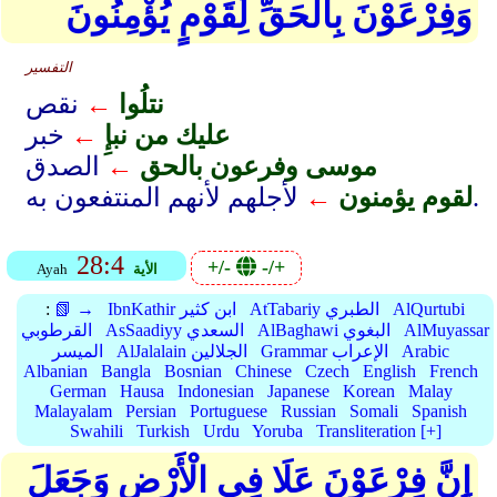
وَفِرْعَوْنَ بِالْحَقِّ لِقَوْمٍ يُؤْمِنُونَ
التفسير
نتلُوا
←
نقص
عليك من نبإِ
←
خبر
موسى وفرعون بالحق
←
الصدق
لأجلهم لأنهم المنتفعون به.
لقوم يؤمنون
←
28:4
+/-
-/+
الأية
Ayah
AlQurtubi
AtTabariy الطبري
IbnKathir ابن كثير
📗 →
:
AlMuyassar
AlBaghawi البغوي
AsSaadiyy السعدي
القرطوبي
Arabic
Grammar الإعراب
AlJalalain الجلالين
الميسر
Albanian
Bangla
Bosnian
Chinese
Czech
English
French
German
Hausa
Indonesian
Japanese
Korean
Malay
Malayalam
Persian
Portuguese
Russian
Somali
Spanish
Swahili
Turkish
Urdu
Yoruba
Transliteration [+]
إِنَّ فِرْعَوْنَ عَلَا فِي الْأَرْضِ وَجَعَلَ