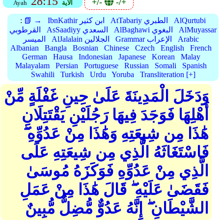
28:15
+/-
-/+
الأية
Ayah
AlQurtubi
AtTabariy الطبري
IbnKathir ابن كثير
📗 →
:
AlMuyassar
AlBaghawi البغوي
AsSaadiyy السعدي
القرطوبي
Arabic
Grammar الإعراب
AlJalalain الجلالين
الميسر
Albanian
Bangla
Bosnian
Chinese
Czech
English
French
German
Hausa
Indonesian
Japanese
Korean
Malay
Malayalam
Persian
Portuguese
Russian
Somali
Spanish
Swahili
Turkish
Urdu
Yoruba
Transliteration [+]
وَدَخَلَ الْمَدِينَةَ عَلَىٰ حِينِ غَفْلَةٍ مِّنْ
أَهْلِهَا فَوَجَدَ فِيهَا رَجُلَيْنِ يَقْتَتِلَانِ
هَٰذَا مِن شِيعَتِهِ وَهَٰذَا مِنْ عَدُوِّهِ ۖ
فَاسْتَغَاثَهُ الَّذِي مِن شِيعَتِهِ عَلَى
الَّذِي مِنْ عَدُوِّهِ فَوَكَزَهُ مُوسَىٰ
فَقَضَىٰ عَلَيْهِ ۖ قَالَ هَٰذَا مِنْ عَمَلِ
الشَّيْطَانِ ۖ إِنَّهُ عَدُوٌّ مُّضِلٌّ مُّبِينٌ