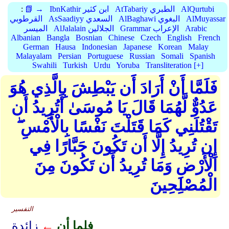
AlQurtubi
AtTabariy الطبري
IbnKathir ابن كثير
📗 →
:
AlMuyassar
AlBaghawi البغوي
AsSaadiyy السعدي
القرطوبي
Arabic
Grammar الإعراب
AlJalalain الجلالين
الميسر
Albanian
Bangla
Bosnian
Chinese
Czech
English
French
German
Hausa
Indonesian
Japanese
Korean
Malay
Malayalam
Persian
Portuguese
Russian
Somali
Spanish
Swahili
Turkish
Urdu
Yoruba
Transliteration [+]
فَلَمَّا أَنْ أَرَادَ أَن يَبْطِشَ بِالَّذِي هُوَ
عَدُوٌّ لَّهُمَا قَالَ يَا مُوسَىٰ أَتُرِيدُ أَن
تَقْتُلَنِي كَمَا قَتَلْتَ نَفْسًا بِالْأَمْسِ ۖ
إِن تُرِيدُ إِلَّا أَن تَكُونَ جَبَّارًا فِي
الْأَرْضِ وَمَا تُرِيدُ أَن تَكُونَ مِنَ
الْمُصْلِحِينَ
التفسير
فلما أن
←
زائدة