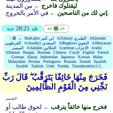
ليقتلوك فاخرج
←
من المدينة
في الأمر بالخروج.
إني لك من الناصحين
←
28:21
+/-
-/+
الأية
Ayah
AlQurtubi
AtTabariy الطبري
IbnKathir ابن كثير
📗 →
:
AlMuyassar
AlBaghawi البغوي
AsSaadiyy السعدي
القرطوبي
Arabic
Grammar الإعراب
AlJalalain الجلالين
الميسر
Albanian
Bangla
Bosnian
Chinese
Czech
English
French
German
Hausa
Indonesian
Japanese
Korean
Malay
Malayalam
Persian
Portuguese
Russian
Somali
Spanish
Swahili
Turkish
Urdu
Yoruba
Transliteration [+]
فَخَرَجَ مِنْهَا خَائِفًا يَتَرَقَّبُ ۖ قَالَ رَبِّ
نَجِّنِي مِنَ الْقَوْمِ الظَّالِمِينَ
التفسير
فخرج منها خائفاً يترقب
←
لحوق طالب أو