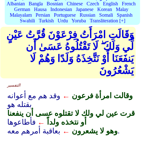
Albanian
Bangla
Bosnian
Chinese
Czech
English
French
German
Hausa
Indonesian
Japanese
Korean
Malay
Malayalam
Persian
Portuguese
Russian
Somali
Spanish
Swahili
Turkish
Urdu
Yoruba
Transliteration [+]
وَقَالَتِ امْرَأَتُ فِرْعَوْنَ قُرَّتُ عَيْنٍ
لِّي وَلَكَ ۖ لَا تَقْتُلُوهُ عَسَىٰ أَن
يَنفَعَنَا أَوْ نَتَّخِذَهُ وَلَدًا وَهُمْ لَا
يَشْعُرُونَ
التفسير
وقالت امرأة فرعون
←
وقد هم مع أعوانه
بقتله هو
قرت عين لي ولك لا تقتلوه عسى أن ينفعنا
أو نتخذه ولداً
←
فأطاعوها
بعاقبة أمرهم معه.
وهو لا يشعرون
←