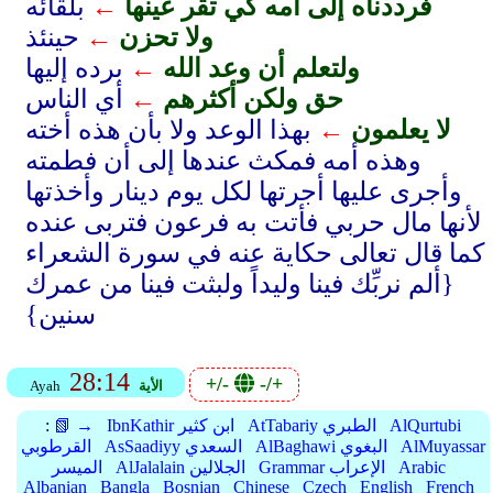
فرددناه إلى أمه كي تقر عينها
←
بلقائه
ولا تحزن
←
حينئذ
ولتعلم أن وعد الله
←
برده إليها
حق ولكن أكثرهم
←
أي الناس
لا يعلمون
←
بهذا الوعد ولا بأن هذه أخته
وهذه أمه فمكث عندها إلى أن فطمته
وأجرى عليها أجرتها لكل يوم دينار وأخذتها
لأنها مال حربي فأتت به فرعون فتربى عنده
كما قال تعالى حكاية عنه في سورة الشعراء
{ألم نربِّك فينا وليداً ولبثت فينا من عمرك
سنين}
28:14
+/-
-/+
الأية
Ayah
AlQurtubi
AtTabariy الطبري
IbnKathir ابن كثير
📗 →
:
AlMuyassar
AlBaghawi البغوي
AsSaadiyy السعدي
القرطوبي
Arabic
Grammar الإعراب
AlJalalain الجلالين
الميسر
Albanian
Bangla
Bosnian
Chinese
Czech
English
French