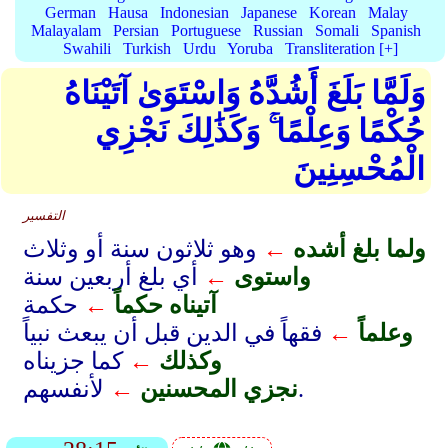
German
Hausa
Indonesian
Japanese
Korean
Malay
Malayalam
Persian
Portuguese
Russian
Somali
Spanish
Swahili
Turkish
Urdu
Yoruba
Transliteration [+]
وَلَمَّا بَلَغَ أَشُدَّهُ وَاسْتَوَىٰ آتَيْنَاهُ
حُكْمًا وَعِلْمًا ۚ وَكَذَٰلِكَ نَجْزِي
الْمُحْسِنِينَ
التفسير
ولما بلغ أشده
←
وهو ثلاثون سنة أو وثلاث
واستوى
←
أي بلغ أربعين سنة
آتيناه حكماً
←
حكمة
وعلماً
←
فقهاً في الدين قبل أن يبعث نبياً
وكذلك
←
كما جزيناه
لأنفسهم.
نجزي المحسنين
←