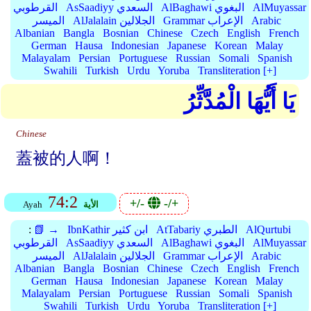
AlMuyassar
AlBaghawi البغوي
AsSaadiyy السعدي
القرطوبي
Arabic
Grammar الإعراب
AlJalalain الجلالين
الميسر
Albanian
Bangla
Bosnian
Chinese
Czech
English
French
German
Hausa
Indonesian
Japanese
Korean
Malay
Malayalam
Persian
Portuguese
Russian
Somali
Spanish
Swahili
Turkish
Urdu
Yoruba
Transliteration [+]
يَا أَيُّهَا الْمُدَّثِّرُ
Chinese
蓋被的人啊！
74:2
+/-
-/+
الأية
Ayah
AlQurtubi
AtTabariy الطبري
IbnKathir ابن كثير
📗 →
:
AlMuyassar
AlBaghawi البغوي
AsSaadiyy السعدي
القرطوبي
Arabic
Grammar الإعراب
AlJalalain الجلالين
الميسر
Albanian
Bangla
Bosnian
Chinese
Czech
English
French
German
Hausa
Indonesian
Japanese
Korean
Malay
Malayalam
Persian
Portuguese
Russian
Somali
Spanish
Swahili
Turkish
Urdu
Yoruba
Transliteration [+]