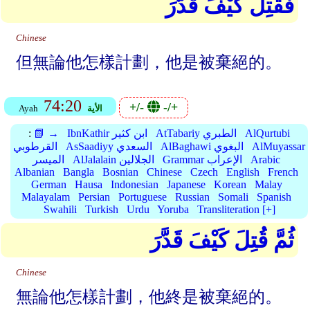
فَقُتِلَ كَيْفَ قَدَّرَ
Chinese
但無論他怎樣計劃，他是被棄絕的。
74:20
+/-
-/+
الأية
Ayah
AlQurtubi
AtTabariy الطبري
IbnKathir ابن كثير
📗 →
:
AlMuyassar
AlBaghawi البغوي
AsSaadiyy السعدي
القرطوبي
Arabic
Grammar الإعراب
AlJalalain الجلالين
الميسر
Albanian
Bangla
Bosnian
Chinese
Czech
English
French
German
Hausa
Indonesian
Japanese
Korean
Malay
Malayalam
Persian
Portuguese
Russian
Somali
Spanish
Swahili
Turkish
Urdu
Yoruba
Transliteration [+]
ثُمَّ قُتِلَ كَيْفَ قَدَّرَ
Chinese
無論他怎樣計劃，他終是被棄絕的。