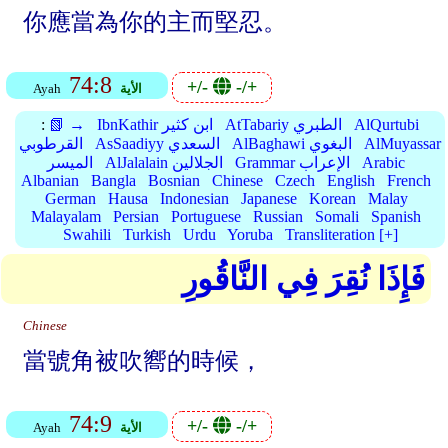
你應當為你的主而堅忍。
74:8
+/-
-/+
الأية
Ayah
AlQurtubi
AtTabariy الطبري
IbnKathir ابن كثير
📗 →
:
AlMuyassar
AlBaghawi البغوي
AsSaadiyy السعدي
القرطوبي
Arabic
Grammar الإعراب
AlJalalain الجلالين
الميسر
Albanian
Bangla
Bosnian
Chinese
Czech
English
French
German
Hausa
Indonesian
Japanese
Korean
Malay
Malayalam
Persian
Portuguese
Russian
Somali
Spanish
Swahili
Turkish
Urdu
Yoruba
Transliteration [+]
فَإِذَا نُقِرَ فِي النَّاقُورِ
Chinese
當號角被吹嚮的時候，
74:9
+/-
-/+
الأية
Ayah