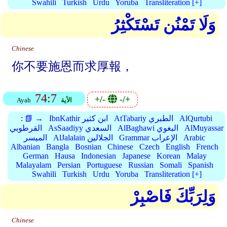
Swahili
Turkish
Urdu
Yoruba
Transliteration [+]
وَلَا تَمْنُن تَسْتَكْثِرُ
Chinese
你不要施恩而求厚報，
74:7
+/-
-/+
الأية
Ayah
AlQurtubi
AtTabariy الطبري
IbnKathir ابن كثير
📗 →
:
AlMuyassar
AlBaghawi البغوي
AsSaadiyy السعدي
القرطوبي
Arabic
Grammar الإعراب
AlJalalain الجلالين
الميسر
Albanian
Bangla
Bosnian
Chinese
Czech
English
French
German
Hausa
Indonesian
Japanese
Korean
Malay
Malayalam
Persian
Portuguese
Russian
Somali
Spanish
Swahili
Turkish
Urdu
Yoruba
Transliteration [+]
وَلِرَبِّكَ فَاصْبِرْ
Chinese