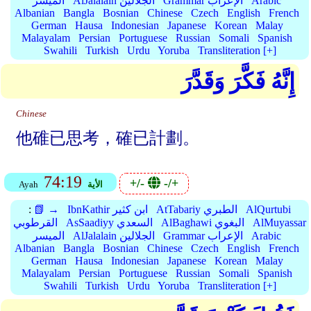
Arabic
Grammar الإعراب
AlJalalain الجلالين
الميسر
Albanian
Bangla
Bosnian
Chinese
Czech
English
French
German
Hausa
Indonesian
Japanese
Korean
Malay
Malayalam
Persian
Portuguese
Russian
Somali
Spanish
Swahili
Turkish
Urdu
Yoruba
Transliteration [+]
إِنَّهُ فَكَّرَ وَقَدَّرَ
Chinese
他碓已思考，確已計劃。
74:19
+/-
-/+
الأية
Ayah
AlQurtubi
AtTabariy الطبري
IbnKathir ابن كثير
📗 →
:
AlMuyassar
AlBaghawi البغوي
AsSaadiyy السعدي
القرطوبي
Arabic
Grammar الإعراب
AlJalalain الجلالين
الميسر
Albanian
Bangla
Bosnian
Chinese
Czech
English
French
German
Hausa
Indonesian
Japanese
Korean
Malay
Malayalam
Persian
Portuguese
Russian
Somali
Spanish
Swahili
Turkish
Urdu
Yoruba
Transliteration [+]