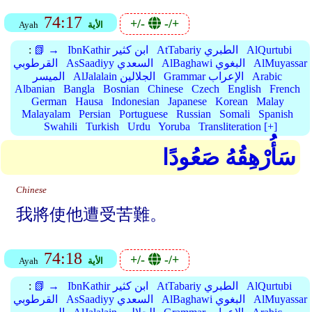
74:17
+/-
-/+
الأية
Ayah
AlQurtubi
AtTabariy الطبري
IbnKathir ابن كثير
📗 →
:
AlMuyassar
AlBaghawi البغوي
AsSaadiyy السعدي
القرطوبي
Arabic
Grammar الإعراب
AlJalalain الجلالين
الميسر
Albanian
Bangla
Bosnian
Chinese
Czech
English
French
German
Hausa
Indonesian
Japanese
Korean
Malay
Malayalam
Persian
Portuguese
Russian
Somali
Spanish
Swahili
Turkish
Urdu
Yoruba
Transliteration [+]
سَأُرْهِقُهُ صَعُودًا
Chinese
我將使他遭受苦難。
74:18
+/-
-/+
الأية
Ayah
AlQurtubi
AtTabariy الطبري
IbnKathir ابن كثير
📗 →
:
AlMuyassar
AlBaghawi البغوي
AsSaadiyy السعدي
القرطوبي