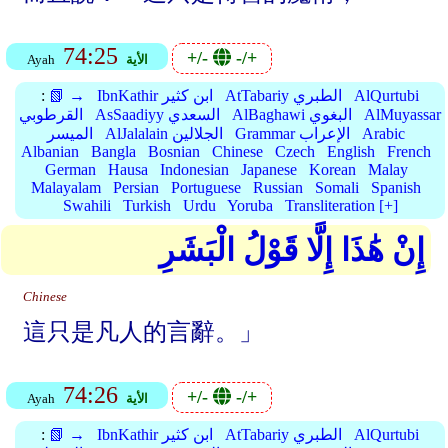
74:25
+/-
-/+
الأية
Ayah
AlQurtubi
AtTabariy الطبري
IbnKathir ابن كثير
📗 →
:
AlMuyassar
AlBaghawi البغوي
AsSaadiyy السعدي
القرطوبي
Arabic
Grammar الإعراب
AlJalalain الجلالين
الميسر
Albanian
Bangla
Bosnian
Chinese
Czech
English
French
German
Hausa
Indonesian
Japanese
Korean
Malay
Malayalam
Persian
Portuguese
Russian
Somali
Spanish
Swahili
Turkish
Urdu
Yoruba
Transliteration [+]
إِنْ هَٰذَا إِلَّا قَوْلُ الْبَشَرِ
Chinese
這只是凡人的言辭。」
74:26
+/-
-/+
الأية
Ayah
AlQurtubi
AtTabariy الطبري
IbnKathir ابن كثير
📗 →
: