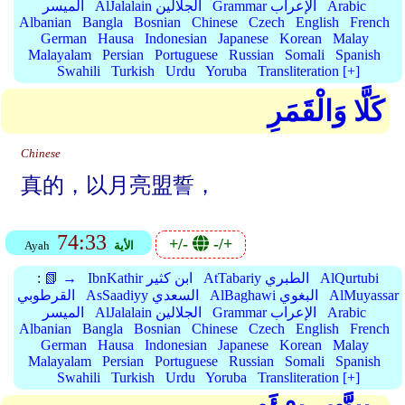
Arabic
Grammar الإعراب
AlJalalain الجلالين
الميسر
Albanian
Bangla
Bosnian
Chinese
Czech
English
French
German
Hausa
Indonesian
Japanese
Korean
Malay
Malayalam
Persian
Portuguese
Russian
Somali
Spanish
Swahili
Turkish
Urdu
Yoruba
Transliteration [+]
كَلَّا وَالْقَمَرِ
Chinese
真的，以月亮盟誓，
74:33
+/-
-/+
الأية
Ayah
AlQurtubi
AtTabariy الطبري
IbnKathir ابن كثير
📗 →
:
AlMuyassar
AlBaghawi البغوي
AsSaadiyy السعدي
القرطوبي
Arabic
Grammar الإعراب
AlJalalain الجلالين
الميسر
Albanian
Bangla
Bosnian
Chinese
Czech
English
French
German
Hausa
Indonesian
Japanese
Korean
Malay
Malayalam
Persian
Portuguese
Russian
Somali
Spanish
Swahili
Turkish
Urdu
Yoruba
Transliteration [+]