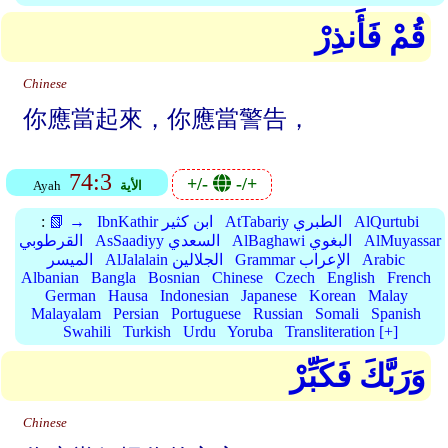
قُمْ فَأَنذِرْ
Chinese
你應當起來，你應當警告，
74:3
+/-
-/+
الأية
Ayah
AlQurtubi
AtTabariy الطبري
IbnKathir ابن كثير
📗 →
:
AlMuyassar
AlBaghawi البغوي
AsSaadiyy السعدي
القرطوبي
Arabic
Grammar الإعراب
AlJalalain الجلالين
الميسر
Albanian
Bangla
Bosnian
Chinese
Czech
English
French
German
Hausa
Indonesian
Japanese
Korean
Malay
Malayalam
Persian
Portuguese
Russian
Somali
Spanish
Swahili
Turkish
Urdu
Yoruba
Transliteration [+]
وَرَبَّكَ فَكَبِّرْ
Chinese