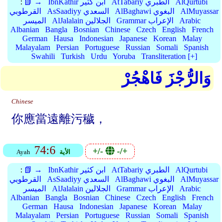
AlQurtubi
AtTabariy الطبري
IbnKathir ابن كثير
📗 →
:
AlMuyassar
AlBaghawi البغوي
AsSaadiyy السعدي
القرطوبي
Arabic
Grammar الإعراب
AlJalalain الجلالين
الميسر
Albanian
Bangla
Bosnian
Chinese
Czech
English
French
German
Hausa
Indonesian
Japanese
Korean
Malay
Malayalam
Persian
Portuguese
Russian
Somali
Spanish
Swahili
Turkish
Urdu
Yoruba
Transliteration [+]
وَالرُّجْزَ فَاهْجُرْ
Chinese
你應當遠離污穢，
74:6
+/-
-/+
الأية
Ayah
AlQurtubi
AtTabariy الطبري
IbnKathir ابن كثير
📗 →
:
AlMuyassar
AlBaghawi البغوي
AsSaadiyy السعدي
القرطوبي
Arabic
Grammar الإعراب
AlJalalain الجلالين
الميسر
Albanian
Bangla
Bosnian
Chinese
Czech
English
French
German
Hausa
Indonesian
Japanese
Korean
Malay
Malayalam
Persian
Portuguese
Russian
Somali
Spanish