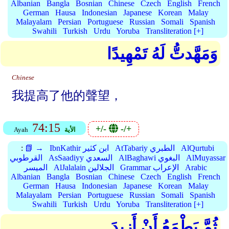
Albanian
Bangla
Bosnian
Chinese
Czech
English
French
German
Hausa
Indonesian
Japanese
Korean
Malay
Malayalam
Persian
Portuguese
Russian
Somali
Spanish
Swahili
Turkish
Urdu
Yoruba
Transliteration [+]
وَمَهَّدتُّ لَهُ تَمْهِيدًا
Chinese
我提高了他的聲望，
74:15
+/-
-/+
الأية
Ayah
AlQurtubi
AtTabariy الطبري
IbnKathir ابن كثير
📗 →
:
AlMuyassar
AlBaghawi البغوي
AsSaadiyy السعدي
القرطوبي
Arabic
Grammar الإعراب
AlJalalain الجلالين
الميسر
Albanian
Bangla
Bosnian
Chinese
Czech
English
French
German
Hausa
Indonesian
Japanese
Korean
Malay
Malayalam
Persian
Portuguese
Russian
Somali
Spanish
Swahili
Turkish
Urdu
Yoruba
Transliteration [+]
ثُمَّ يَطْمَعُ أَنْ أَزِيدَ