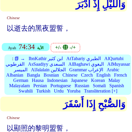
وَاللَّيْلِ إِذْ أَدْبَرَ
Chinese
以逝去的黑夜盟誓，
74:34
+/-
-/+
الأية
Ayah
AlQurtubi
AtTabariy الطبري
IbnKathir ابن كثير
📗 →
:
AlMuyassar
AlBaghawi البغوي
AsSaadiyy السعدي
القرطوبي
Arabic
Grammar الإعراب
AlJalalain الجلالين
الميسر
Albanian
Bangla
Bosnian
Chinese
Czech
English
French
German
Hausa
Indonesian
Japanese
Korean
Malay
Malayalam
Persian
Portuguese
Russian
Somali
Spanish
Swahili
Turkish
Urdu
Yoruba
Transliteration [+]
وَالصُّبْحِ إِذَا أَسْفَرَ
Chinese
以顯照的黎明盟誓，