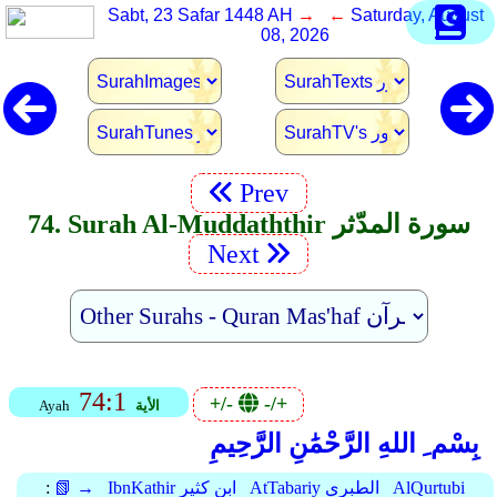
Sabt, 23 Safar 1448 AH
→ ←
Saturday, August
08, 2026
Prev
74. Surah Al-Muddaththir سورة المدّثر
Next
74:1
+/-
-/+
الأية
Ayah
بِسْم ِ اللهِ الرَّحْمَٰنِ الرَّحِيمِ
AlQurtubi
AtTabariy الطبري
IbnKathir ابن كثير
📗 →
: