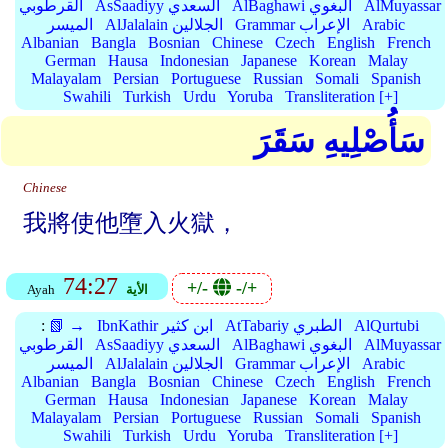
AlMuyassar
AlBaghawi البغوي
AsSaadiyy السعدي
القرطوبي
Arabic
Grammar الإعراب
AlJalalain الجلالين
الميسر
Albanian
Bangla
Bosnian
Chinese
Czech
English
French
German
Hausa
Indonesian
Japanese
Korean
Malay
Malayalam
Persian
Portuguese
Russian
Somali
Spanish
Swahili
Turkish
Urdu
Yoruba
Transliteration [+]
سَأُصْلِيهِ سَقَرَ
Chinese
我將使他墮入火獄，
74:27
+/-
-/+
الأية
Ayah
AlQurtubi
AtTabariy الطبري
IbnKathir ابن كثير
📗 →
:
AlMuyassar
AlBaghawi البغوي
AsSaadiyy السعدي
القرطوبي
Arabic
Grammar الإعراب
AlJalalain الجلالين
الميسر
Albanian
Bangla
Bosnian
Chinese
Czech
English
French
German
Hausa
Indonesian
Japanese
Korean
Malay
Malayalam
Persian
Portuguese
Russian
Somali
Spanish
Swahili
Turkish
Urdu
Yoruba
Transliteration [+]