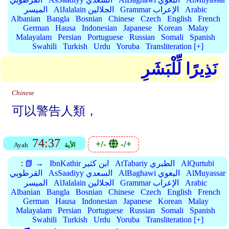
Arabic
Grammar الإعراب
AlJalalain الجلالين
الميسر
Albanian
Bangla
Bosnian
Chinese
Czech
English
French
German
Hausa
Indonesian
Japanese
Korean
Malay
Malayalam
Persian
Portuguese
Russian
Somali
Spanish
Swahili
Turkish
Urdu
Yoruba
Transliteration [+]
نَذِيرًا لِّلْبَشَرِ
Chinese
可以警告人類，
74:37
+/-
-/+
الأية
Ayah
AlQurtubi
AtTabariy الطبري
IbnKathir ابن كثير
📗 →
:
AlMuyassar
AlBaghawi البغوي
AsSaadiyy السعدي
القرطوبي
Arabic
Grammar الإعراب
AlJalalain الجلالين
الميسر
Albanian
Bangla
Bosnian
Chinese
Czech
English
French
German
Hausa
Indonesian
Japanese
Korean
Malay
Malayalam
Persian
Portuguese
Russian
Somali
Spanish
Swahili
Turkish
Urdu
Yoruba
Transliteration [+]