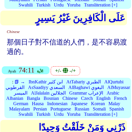
Swahili
Turkish
Urdu
Yoruba
Transliteration [+]
عَلَى الْكَافِرِينَ غَيْرُ يَسِيرٍ
Chinese
那個日子對不信道的人們，是不容易渡
過的。
74:11
+/-
-/+
الأية
Ayah
AlQurtubi
AtTabariy الطبري
IbnKathir ابن كثير
📗 →
:
AlMuyassar
AlBaghawi البغوي
AsSaadiyy السعدي
القرطوبي
Arabic
Grammar الإعراب
AlJalalain الجلالين
الميسر
Albanian
Bangla
Bosnian
Chinese
Czech
English
French
German
Hausa
Indonesian
Japanese
Korean
Malay
Malayalam
Persian
Portuguese
Russian
Somali
Spanish
Swahili
Turkish
Urdu
Yoruba
Transliteration [+]
ذَرْنِي وَمَنْ خَلَقْتُ وَحِيدًا