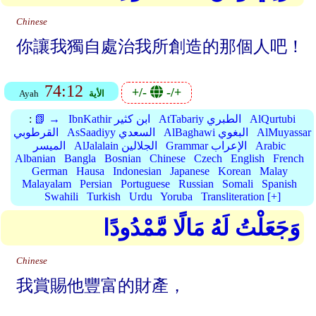
Chinese
你讓我獨自處治我所創造的那個人吧！
74:12
+/-
-/+
الأية
Ayah
AlQurtubi
AtTabariy الطبري
IbnKathir ابن كثير
📗 →
:
AlMuyassar
AlBaghawi البغوي
AsSaadiyy السعدي
القرطوبي
Arabic
Grammar الإعراب
AlJalalain الجلالين
الميسر
Albanian
Bangla
Bosnian
Chinese
Czech
English
French
German
Hausa
Indonesian
Japanese
Korean
Malay
Malayalam
Persian
Portuguese
Russian
Somali
Spanish
Swahili
Turkish
Urdu
Yoruba
Transliteration [+]
وَجَعَلْتُ لَهُ مَالًا مَّمْدُودًا
Chinese
我賞賜他豐富的財產，