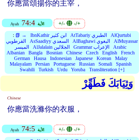
你應當頌揚你的主宰，
74:4
+/-
-/+
الأية
Ayah
AlQurtubi
AtTabariy الطبري
IbnKathir ابن كثير
📗 →
:
AlMuyassar
AlBaghawi البغوي
AsSaadiyy السعدي
القرطوبي
Arabic
Grammar الإعراب
AlJalalain الجلالين
الميسر
Albanian
Bangla
Bosnian
Chinese
Czech
English
French
German
Hausa
Indonesian
Japanese
Korean
Malay
Malayalam
Persian
Portuguese
Russian
Somali
Spanish
Swahili
Turkish
Urdu
Yoruba
Transliteration [+]
وَثِيَابَكَ فَطَهِّرْ
Chinese
你應當洗滌你的衣服，
74:5
+/-
-/+
الأية
Ayah