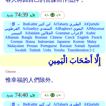
74:39
+/-
-/+
الأية
Ayah
AlQurtubi
AtTabariy الطبري
IbnKathir ابن كثير
📗 →
:
AlMuyassar
AlBaghawi البغوي
AsSaadiyy السعدي
القرطوبي
Arabic
Grammar الإعراب
AlJalalain الجلالين
الميسر
Albanian
Bangla
Bosnian
Chinese
Czech
English
French
German
Hausa
Indonesian
Japanese
Korean
Malay
Malayalam
Persian
Portuguese
Russian
Somali
Spanish
Swahili
Turkish
Urdu
Yoruba
Transliteration [+]
إِلَّا أَصْحَابَ الْيَمِينِ
Chinese
惟幸福的人們除外。
74:40
+/-
-/+
الأية
Ayah
AlQurtubi
AtTabariy الطبري
IbnKathir ابن كثير
📗 →
: