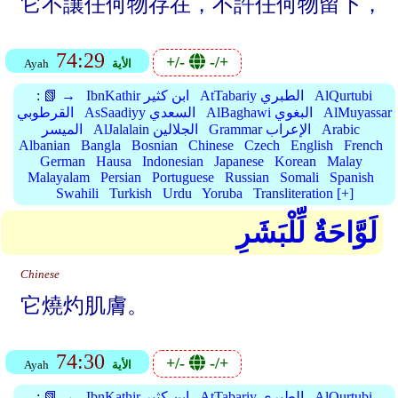
它不讓任何物存在，不許任何物留下，
74:29
+/-
-/+
الأية
Ayah
AlQurtubi
AtTabariy الطبري
IbnKathir ابن كثير
📗 →
:
AlMuyassar
AlBaghawi البغوي
AsSaadiyy السعدي
القرطوبي
Arabic
Grammar الإعراب
AlJalalain الجلالين
الميسر
Albanian
Bangla
Bosnian
Chinese
Czech
English
French
German
Hausa
Indonesian
Japanese
Korean
Malay
Malayalam
Persian
Portuguese
Russian
Somali
Spanish
Swahili
Turkish
Urdu
Yoruba
Transliteration [+]
لَوَّاحَةٌ لِّلْبَشَرِ
Chinese
它燒灼肌膚。
74:30
+/-
-/+
الأية
Ayah
AlQurtubi
AtTabariy الطبري
IbnKathir ابن كثير
📗 →
: