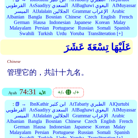
AlMuyassar
AlBaghawi البغوي
AsSaadiyy السعدي
القرطوبي
Arabic
Grammar الإعراب
AlJalalain الجلالين
الميسر
Albanian
Bangla
Bosnian
Chinese
Czech
English
French
German
Hausa
Indonesian
Japanese
Korean
Malay
Malayalam
Persian
Portuguese
Russian
Somali
Spanish
Swahili
Turkish
Urdu
Yoruba
Transliteration [+]
عَلَيْهَا تِسْعَةَ عَشَرَ
Chinese
管理它的，共計十九名。
74:31
+/-
-/+
الأية
Ayah
AlQurtubi
AtTabariy الطبري
IbnKathir ابن كثير
📗 →
:
AlMuyassar
AlBaghawi البغوي
AsSaadiyy السعدي
القرطوبي
Arabic
Grammar الإعراب
AlJalalain الجلالين
الميسر
Albanian
Bangla
Bosnian
Chinese
Czech
English
French
German
Hausa
Indonesian
Japanese
Korean
Malay
Malayalam
Persian
Portuguese
Russian
Somali
Spanish
Swahili
Turkish
Urdu
Yoruba
Transliteration [+]