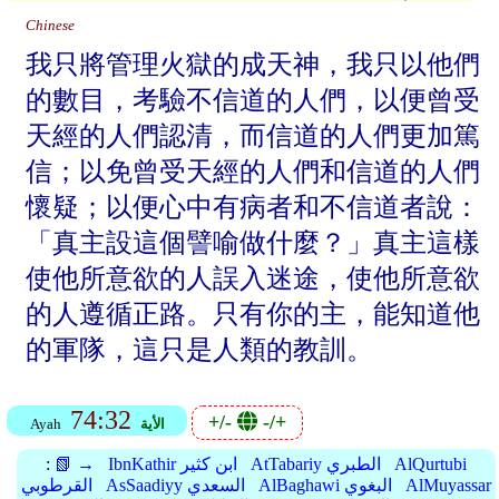
Chinese
我只將管理火獄的成天神，我只以他們
的數目，考驗不信道的人們，以便曾受
天經的人們認清，而信道的人們更加篤
信；以免曾受天經的人們和信道的人們
懷疑；以便心中有病者和不信道者說：
「真主設這個譬喻做什麼？」真主這樣
使他所意欲的人誤入迷途，使他所意欲
的人遵循正路。只有你的主，能知道他
的軍隊，這只是人類的教訓。
74:32
+/-
-/+
الأية
Ayah
AlQurtubi
AtTabariy الطبري
IbnKathir ابن كثير
📗 →
:
AlMuyassar
AlBaghawi البغوي
AsSaadiyy السعدي
القرطوبي