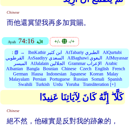
Chinese
而他還冀望我再多加賞賜。
74:16
+/-
-/+
الأية
Ayah
AlQurtubi
AtTabariy الطبري
IbnKathir ابن كثير
📗 →
:
AlMuyassar
AlBaghawi البغوي
AsSaadiyy السعدي
القرطوبي
Arabic
Grammar الإعراب
AlJalalain الجلالين
الميسر
Albanian
Bangla
Bosnian
Chinese
Czech
English
French
German
Hausa
Indonesian
Japanese
Korean
Malay
Malayalam
Persian
Portuguese
Russian
Somali
Spanish
Swahili
Turkish
Urdu
Yoruba
Transliteration [+]
كَلَّا ۖ إِنَّهُ كَانَ لِآيَاتِنَا عَنِيدًا
Chinese
絕不然，他確實是反對我的跡象的，