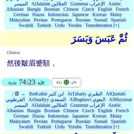
Arabic
Grammar الإعراب
AlJalalain الجلالين
الميسر
Albanian
Bangla
Bosnian
Chinese
Czech
English
French
German
Hausa
Indonesian
Japanese
Korean
Malay
Malayalam
Persian
Portuguese
Russian
Somali
Spanish
Swahili
Turkish
Urdu
Yoruba
Transliteration [+]
ثُمَّ عَبَسَ وَبَسَرَ
Chinese
然後皺眉蹙額，
74:23
+/-
-/+
الأية
Ayah
AlQurtubi
AtTabariy الطبري
IbnKathir ابن كثير
📗 →
:
AlMuyassar
AlBaghawi البغوي
AsSaadiyy السعدي
القرطوبي
Arabic
Grammar الإعراب
AlJalalain الجلالين
الميسر
Albanian
Bangla
Bosnian
Chinese
Czech
English
French
German
Hausa
Indonesian
Japanese
Korean
Malay
Malayalam
Persian
Portuguese
Russian
Somali
Spanish
Swahili
Turkish
Urdu
Yoruba
Transliteration [+]