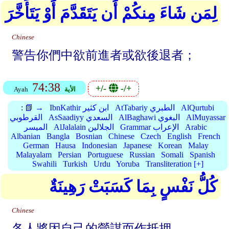
لِمَن شَاءَ مِنكُمْ أَن يَتَقَدَّمَ أَوْ يَتَأَخَّرَ
Chinese
警告你們中欲前進者或欲後退者；
74:38
+/-
-/+
الأية
Ayah
AlQurtubi
AtTabariy الطبري
IbnKathir ابن كثير
📗 →
:
AlMuyassar
AlBaghawi البغوي
AsSaadiyy السعدي
القرطوبي
Arabic
Grammar الإعراب
AlJalalain الجلالين
الميسر
Albanian
Bangla
Bosnian
Chinese
Czech
English
French
German
Hausa
Indonesian
Japanese
Korean
Malay
Malayalam
Persian
Portuguese
Russian
Somali
Spanish
Swahili
Turkish
Urdu
Yoruba
Transliteration [+]
كُلُّ نَفْسٍ بِمَا كَسَبَتْ رَهِينَةٌ
Chinese
各人將因自己的營謀而作抵押，