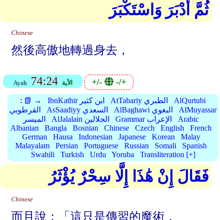
ثُمَّ أَدْبَرَ وَاسْتَكْبَرَ
Chinese
然後高傲地轉過身去，
74:24
+/-
-/+
الأية
Ayah
AlQurtubi
AtTabariy الطبري
IbnKathir ابن كثير
📗 →
:
AlMuyassar
AlBaghawi البغوي
AsSaadiyy السعدي
القرطوبي
Arabic
Grammar الإعراب
AlJalalain الجلالين
الميسر
Albanian
Bangla
Bosnian
Chinese
Czech
English
French
German
Hausa
Indonesian
Japanese
Korean
Malay
Malayalam
Persian
Portuguese
Russian
Somali
Spanish
Swahili
Turkish
Urdu
Yoruba
Transliteration [+]
فَقَالَ إِنْ هَٰذَا إِلَّا سِحْرٌ يُؤْثَرُ
Chinese
而且說：「這只是傳習的魔術，