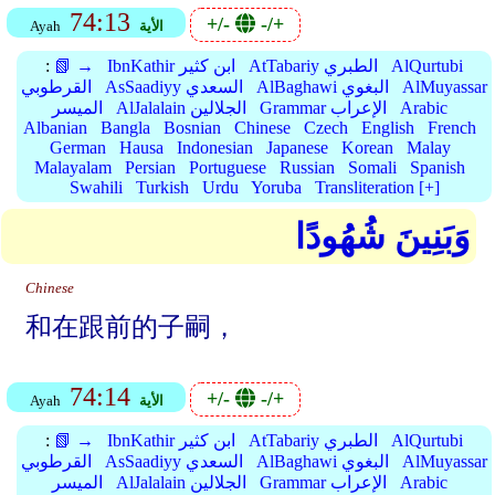
74:13
+/-
-/+
الأية
Ayah
AlQurtubi
AtTabariy الطبري
IbnKathir ابن كثير
📗 →
:
AlMuyassar
AlBaghawi البغوي
AsSaadiyy السعدي
القرطوبي
Arabic
Grammar الإعراب
AlJalalain الجلالين
الميسر
Albanian
Bangla
Bosnian
Chinese
Czech
English
French
German
Hausa
Indonesian
Japanese
Korean
Malay
Malayalam
Persian
Portuguese
Russian
Somali
Spanish
Swahili
Turkish
Urdu
Yoruba
Transliteration [+]
وَبَنِينَ شُهُودًا
Chinese
和在跟前的子嗣，
74:14
+/-
-/+
الأية
Ayah
AlQurtubi
AtTabariy الطبري
IbnKathir ابن كثير
📗 →
:
AlMuyassar
AlBaghawi البغوي
AsSaadiyy السعدي
القرطوبي
Arabic
Grammar الإعراب
AlJalalain الجلالين
الميسر