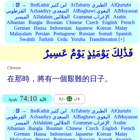
AlQurtubi
AtTabariy الطبري
IbnKathir ابن كثير
📗 →
:
AlMuyassar
AlBaghawi البغوي
AsSaadiyy السعدي
القرطوبي
Arabic
Grammar الإعراب
AlJalalain الجلالين
الميسر
Albanian
Bangla
Bosnian
Chinese
Czech
English
French
German
Hausa
Indonesian
Japanese
Korean
Malay
Malayalam
Persian
Portuguese
Russian
Somali
Spanish
Swahili
Turkish
Urdu
Yoruba
Transliteration [+]
فَذَٰلِكَ يَوْمَئِذٍ يَوْمٌ عَسِيرٌ
Chinese
在那時，將有一個艱難的日子。
74:10
+/-
-/+
الأية
Ayah
AlQurtubi
AtTabariy الطبري
IbnKathir ابن كثير
📗 →
:
AlMuyassar
AlBaghawi البغوي
AsSaadiyy السعدي
القرطوبي
Arabic
Grammar الإعراب
AlJalalain الجلالين
الميسر
Albanian
Bangla
Bosnian
Chinese
Czech
English
French
German
Hausa
Indonesian
Japanese
Korean
Malay
Malayalam
Persian
Portuguese
Russian
Somali
Spanish