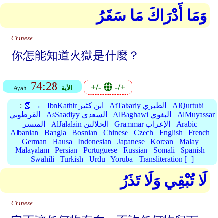
وَمَا أَدْرَاكَ مَا سَقَرُ
Chinese
你怎能知道火獄是什麼？
74:28
+/-
-/+
الأية
Ayah
AlQurtubi
AtTabariy الطبري
IbnKathir ابن كثير
📗 →
:
AlMuyassar
AlBaghawi البغوي
AsSaadiyy السعدي
القرطوبي
Arabic
Grammar الإعراب
AlJalalain الجلالين
الميسر
Albanian
Bangla
Bosnian
Chinese
Czech
English
French
German
Hausa
Indonesian
Japanese
Korean
Malay
Malayalam
Persian
Portuguese
Russian
Somali
Spanish
Swahili
Turkish
Urdu
Yoruba
Transliteration [+]
لَا تُبْقِي وَلَا تَذَرُ
Chinese