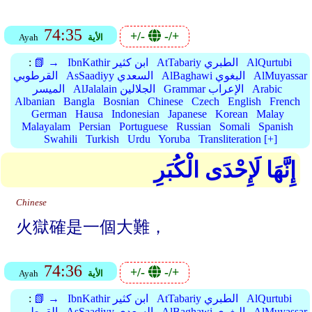
74:35
+/-
-/+
الأية
Ayah
AlQurtubi
AtTabariy الطبري
IbnKathir ابن كثير
📗 →
:
AlMuyassar
AlBaghawi البغوي
AsSaadiyy السعدي
القرطوبي
Arabic
Grammar الإعراب
AlJalalain الجلالين
الميسر
Albanian
Bangla
Bosnian
Chinese
Czech
English
French
German
Hausa
Indonesian
Japanese
Korean
Malay
Malayalam
Persian
Portuguese
Russian
Somali
Spanish
Swahili
Turkish
Urdu
Yoruba
Transliteration [+]
إِنَّهَا لَإِحْدَى الْكُبَرِ
Chinese
火獄確是一個大難，
74:36
+/-
-/+
الأية
Ayah
AlQurtubi
AtTabariy الطبري
IbnKathir ابن كثير
📗 →
:
AlMuyassar
AlBaghawi البغوي
AsSaadiyy السعدي
القرطوبي