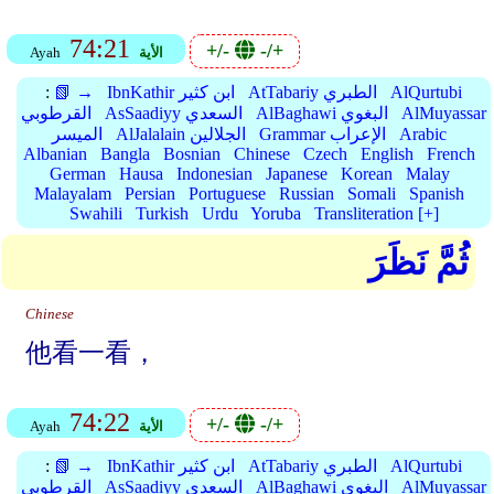
74:21
+/-
-/+
الأية
Ayah
AlQurtubi
AtTabariy الطبري
IbnKathir ابن كثير
📗 →
:
AlMuyassar
AlBaghawi البغوي
AsSaadiyy السعدي
القرطوبي
Arabic
Grammar الإعراب
AlJalalain الجلالين
الميسر
Albanian
Bangla
Bosnian
Chinese
Czech
English
French
German
Hausa
Indonesian
Japanese
Korean
Malay
Malayalam
Persian
Portuguese
Russian
Somali
Spanish
Swahili
Turkish
Urdu
Yoruba
Transliteration [+]
ثُمَّ نَظَرَ
Chinese
他看一看，
74:22
+/-
-/+
الأية
Ayah
AlQurtubi
AtTabariy الطبري
IbnKathir ابن كثير
📗 →
:
AlMuyassar
AlBaghawi البغوي
AsSaadiyy السعدي
القرطوبي