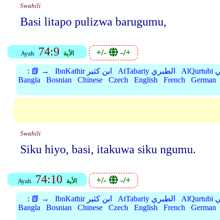
Swahili
Basi litapo pulizwa barugumu,
74:9
+/-
-/+
الأية
Ayah
بي
AtTabariy الطبري
IbnKathir ابن كثير
📗 →
:
Bangla
Bosnian
Chinese
Czech
English
French
German
Swahili
Siku hiyo, basi, itakuwa siku ngumu.
74:10
+/-
-/+
الأية
Ayah
بي
AtTabariy الطبري
IbnKathir ابن كثير
📗 →
:
Bangla
Bosnian
Chinese
Czech
English
French
German