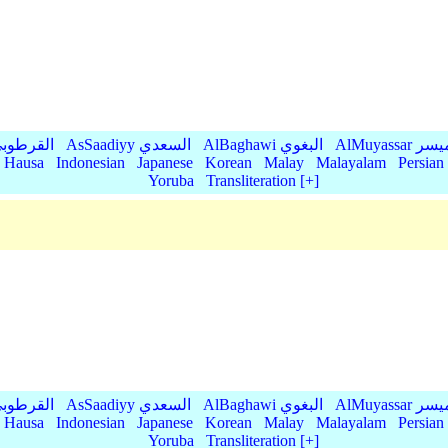
AlMu الميسر
AlBaghawi البغوي
AsSaadiyy السعدي
AlQurtubi القرطو
Hausa
Indonesian
Japanese
Korean
Malay
Malayalam
Persian
Yoruba
Transliteration [+]
AlMu الميسر
AlBaghawi البغوي
AsSaadiyy السعدي
AlQurtubi القرطو
Hausa
Indonesian
Japanese
Korean
Malay
Malayalam
Persian
Yoruba
Transliteration [+]