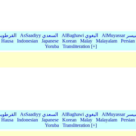
AlMu الميسر
AlBaghawi البغوي
AsSaadiyy السعدي
AlQurtubi القرطو
Hausa
Indonesian
Japanese
Korean
Malay
Malayalam
Persian
Yoruba
Transliteration [+]
AlMu الميسر
AlBaghawi البغوي
AsSaadiyy السعدي
AlQurtubi القرطو
Hausa
Indonesian
Japanese
Korean
Malay
Malayalam
Persian
Yoruba
Transliteration [+]