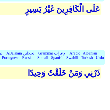
عَلَى الْكَافِرِينَ غَيْرُ يَسِيرٍ
Albanian
Arabic
Grammar الإعراب
AlJalalain الجلالين
yassar
Portuguese
Russian
Somali
Spanish
Swahili
Turkish
Urdu
ذَرْنِي وَمَنْ خَلَقْتُ وَحِيدًا