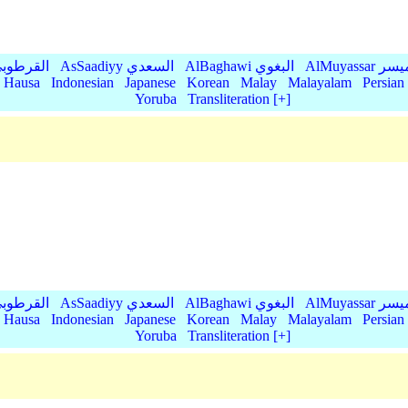
AlMu الميسر
AlBaghawi البغوي
AsSaadiyy السعدي
AlQurtubi القرطو
Hausa
Indonesian
Japanese
Korean
Malay
Malayalam
Persian
Yoruba
Transliteration [+]
AlMu الميسر
AlBaghawi البغوي
AsSaadiyy السعدي
AlQurtubi القرطو
Hausa
Indonesian
Japanese
Korean
Malay
Malayalam
Persian
Yoruba
Transliteration [+]