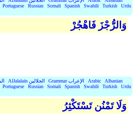
Albanian
Arabic
Grammar الإعراب
AlJalalain الجلالين
yassar
Portuguese
Russian
Somali
Spanish
Swahili
Turkish
Urdu
وَالرُّجْزَ فَاهْجُرْ
Albanian
Arabic
Grammar الإعراب
AlJalalain الجلالين
yassar
Portuguese
Russian
Somali
Spanish
Swahili
Turkish
Urdu
وَلَا تَمْنُن تَسْتَكْثِرُ