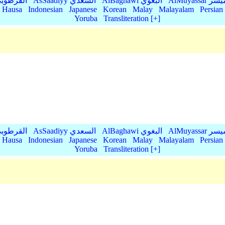
AlMu الميسر
AlBaghawi البغوي
AsSaadiyy السعدي
AlQurtubi القرطو
Hausa
Indonesian
Japanese
Korean
Malay
Malayalam
Persian
Yoruba
Transliteration [+]
AlMu الميسر
AlBaghawi البغوي
AsSaadiyy السعدي
AlQurtubi القرطو
Hausa
Indonesian
Japanese
Korean
Malay
Malayalam
Persian
Yoruba
Transliteration [+]