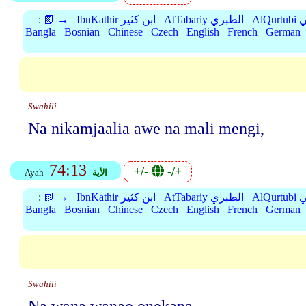
بي
AtTabariy الطبري
IbnKathir ابن كثير
📗 →
:
Bangla
Bosnian
Chinese
Czech
English
French
German
Swahili
Na nikamjaalia awe na mali mengi,
74:13
+/-
-/+
الأية
Ayah
بي
AtTabariy الطبري
IbnKathir ابن كثير
📗 →
:
Bangla
Bosnian
Chinese
Czech
English
French
German
Swahili