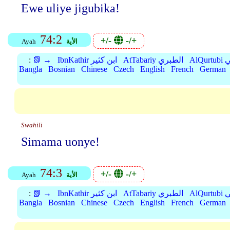
Ewe uliye jigubika!
74:2
+/-
-/+
الأية
Ayah
بي
AtTabariy الطبري
IbnKathir ابن كثير
📗 →
:
Bangla
Bosnian
Chinese
Czech
English
French
German
Swahili
Simama uonye!
74:3
+/-
-/+
الأية
Ayah
بي
AtTabariy الطبري
IbnKathir ابن كثير
📗 →
:
Bangla
Bosnian
Chinese
Czech
English
French
German