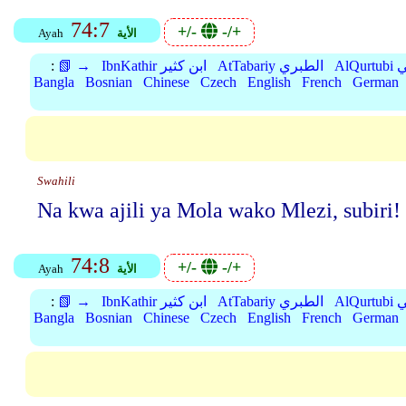
74:7
+/-
-/+
الأية
Ayah
بي
AtTabariy الطبري
IbnKathir ابن كثير
📗 →
:
Bangla
Bosnian
Chinese
Czech
English
French
German
Swahili
Na kwa ajili ya Mola wako Mlezi, subiri!
74:8
+/-
-/+
الأية
Ayah
بي
AtTabariy الطبري
IbnKathir ابن كثير
📗 →
:
Bangla
Bosnian
Chinese
Czech
English
French
German