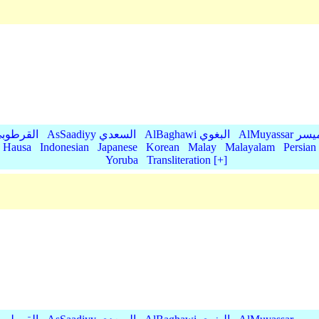
AlMu الميسر
AlBaghawi البغوي
AsSaadiyy السعدي
AlQurtubi القرطو
Hausa
Indonesian
Japanese
Korean
Malay
Malayalam
Persian
Yoruba
Transliteration [+]