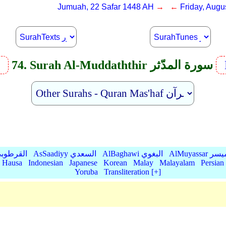
Jumuah, 22 Safar 1448 AH
→ ←
Friday, Augu
74. Surah Al-Muddaththir سورة المدّثر
v
AlMu الميسر
AlBaghawi البغوي
AsSaadiyy السعدي
AlQurtubi القرطو
Hausa
Indonesian
Japanese
Korean
Malay
Malayalam
Persian
Yoruba
Transliteration [+]