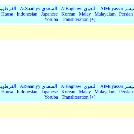
AlMu الميسر
AlBaghawi البغوي
AsSaadiyy السعدي
AlQurtubi القرطو
Hausa
Indonesian
Japanese
Korean
Malay
Malayalam
Persian
Yoruba
Transliteration [+]
AlMu الميسر
AlBaghawi البغوي
AsSaadiyy السعدي
AlQurtubi القرطو
Hausa
Indonesian
Japanese
Korean
Malay
Malayalam
Persian
Yoruba
Transliteration [+]