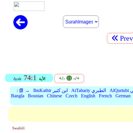
Pre
74:1
+/-
-/+
الأية
Ayah
بي
AtTabariy الطبري
IbnKathir ابن كثير
📗 →
:
Bangla
Bosnian
Chinese
Czech
English
French
German
Swahili