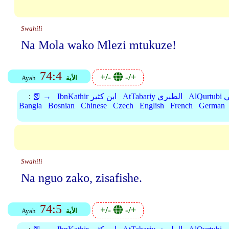
Swahili
Na Mola wako Mlezi mtukuze!
74:4
+/-
-/+
الأية
Ayah
بي
AtTabariy الطبري
IbnKathir ابن كثير
📗 →
:
Bangla
Bosnian
Chinese
Czech
English
French
German
Swahili
Na nguo zako, zisafishe.
74:5
+/-
-/+
الأية
Ayah