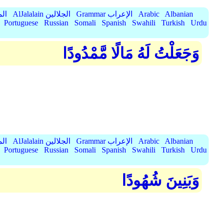
Albanian
Arabic
Grammar الإعراب
AlJalalain الجلالين
yassar
Portuguese
Russian
Somali
Spanish
Swahili
Turkish
Urdu
وَجَعَلْتُ لَهُ مَالًا مَّمْدُودًا
Albanian
Arabic
Grammar الإعراب
AlJalalain الجلالين
yassar
Portuguese
Russian
Somali
Spanish
Swahili
Turkish
Urdu
وَبَنِينَ شُهُودًا