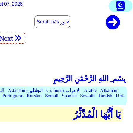
st 07, 2026
Next
بِسْم ِ اللهِ الرَّحْمَٰنِ الرَّحِيمِ
Albanian
Arabic
Grammar الإعراب
AlJalalain الجلالين
yassar
Portuguese
Russian
Somali
Spanish
Swahili
Turkish
Urdu
يَا أَيُّهَا الْمُدَّثِّرُ