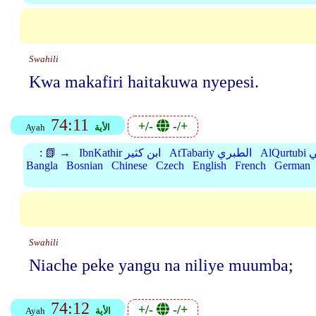
Swahili
Kwa makafiri haitakuwa nyepesi.
74:11
+/-
-/+
الأية
Ayah
بي
AtTabariy الطبري
IbnKathir ابن كثير
📗 →
:
Bangla
Bosnian
Chinese
Czech
English
French
German
Swahili
Niache peke yangu na niliye muumba;
74:12
+/-
-/+
الأية
Ayah