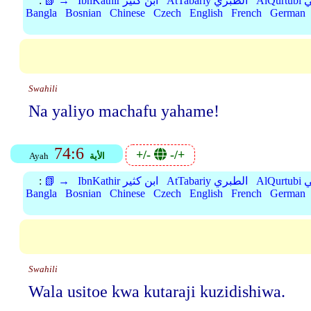
بي
AtTabariy الطبري
IbnKathir ابن كثير
📗 →
:
Bangla
Bosnian
Chinese
Czech
English
French
German
Swahili
Na yaliyo machafu yahame!
74:6
+/-
-/+
الأية
Ayah
بي
AtTabariy الطبري
IbnKathir ابن كثير
📗 →
:
Bangla
Bosnian
Chinese
Czech
English
French
German
Swahili
Wala usitoe kwa kutaraji kuzidishiwa.