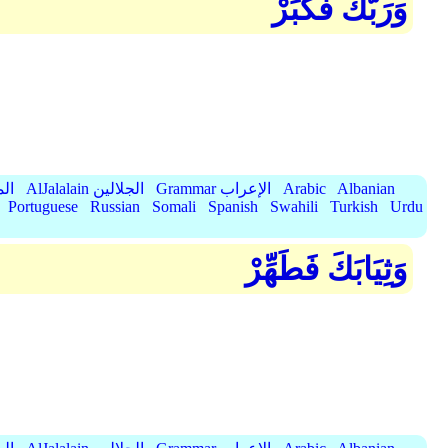
وَرَبَّكَ فَكَبِّرْ
Albanian
Arabic
Grammar الإعراب
AlJalalain الجلالين
yassar
Portuguese
Russian
Somali
Spanish
Swahili
Turkish
Urdu
وَثِيَابَكَ فَطَهِّرْ