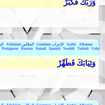
وَرَبَّكَ فَكَبِّرْ
Albanian
Arabic
Grammar الإعراب
AlJalalain الجلالين
yassar
Portuguese
Russian
Somali
Spanish
Swahili
Turkish
Urdu
وَثِيَابَكَ فَطَهِّرْ