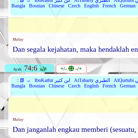
بي
AtTabariy الطبري
IbnKathir ابن كثير
📗 →
:
Bangla
Bosnian
Chinese
Czech
English
French
German
Malay
Dan segala kejahatan, maka hendaklah en
74:6
+/-
-/+
الأية
Ayah
بي
AtTabariy الطبري
IbnKathir ابن كثير
📗 →
:
Bangla
Bosnian
Chinese
Czech
English
French
German
Malay
Dan janganlah engkau memberi (sesuatu, 