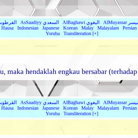
AlMu الميسر
AlBaghawi البغوي
AsSaadiyy السعدي
AlQurtubi القرطو
Hausa
Indonesian
Japanese
Korean
Malay
Malayalam
Persian
Yoruba
Transliteration [+]
u, maka hendaklah engkau bersabar (terhadap
AlMu الميسر
AlBaghawi البغوي
AsSaadiyy السعدي
AlQurtubi القرطو
Hausa
Indonesian
Japanese
Korean
Malay
Malayalam
Persian
Yoruba
Transliteration [+]