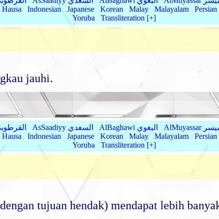
AlMu الميسر
AlBaghawi البغوي
AsSaadiyy السعدي
AlQurtubi القرطو
Hausa
Indonesian
Japanese
Korean
Malay
Malayalam
Persian
Yoruba
Transliteration [+]
gkau jauhi.
AlMu الميسر
AlBaghawi البغوي
AsSaadiyy السعدي
AlQurtubi القرطو
Hausa
Indonesian
Japanese
Korean
Malay
Malayalam
Persian
Yoruba
Transliteration [+]
dengan tujuan hendak) mendapat lebih banya