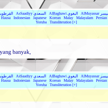
AlMu الميسر
AlBaghawi البغوي
AsSaadiyy السعدي
AlQurtubi القرطو
Hausa
Indonesian
Japanese
Korean
Malay
Malayalam
Persian
Yoruba
Transliteration [+]
 yang banyak,
AlMu الميسر
AlBaghawi البغوي
AsSaadiyy السعدي
AlQurtubi القرطو
Hausa
Indonesian
Japanese
Korean
Malay
Malayalam
Persian
Yoruba
Transliteration [+]