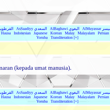
AlMu الميسر
AlBaghawi البغوي
AsSaadiyy السعدي
AlQurtubi القرطو
Hausa
Indonesian
Japanese
Korean
Malay
Malayalam
Persian
Yoruba
Transliteration [+]
amaran (kepada umat manusia).
AlMu الميسر
AlBaghawi البغوي
AsSaadiyy السعدي
AlQurtubi القرطو
Hausa
Indonesian
Japanese
Korean
Malay
Malayalam
Persian
Yoruba
Transliteration [+]