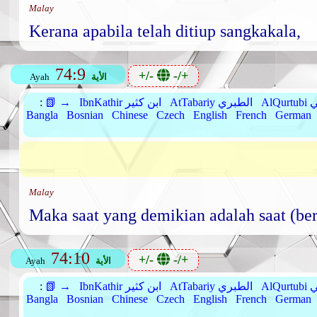
Malay
Kerana apabila telah ditiup sangkakala,
74:9
+/-
-/+
الأية
Ayah
بي
AtTabariy الطبري
IbnKathir ابن كثير
📗 →
:
Bangla
Bosnian
Chinese
Czech
English
French
German
Malay
Maka saat yang demikian adalah saat (ber
74:10
+/-
-/+
الأية
Ayah
بي
AtTabariy الطبري
IbnKathir ابن كثير
📗 →
:
Bangla
Bosnian
Chinese
Czech
English
French
German