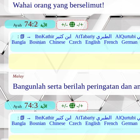
Wahai orang yang berselimut!
74:2
+/-
-/+
الأية
Ayah
بي
AtTabariy الطبري
IbnKathir ابن كثير
📗 →
:
Bangla
Bosnian
Chinese
Czech
English
French
German
Malay
Bangunlah serta berilah peringatan dan 
74:3
+/-
-/+
الأية
Ayah
بي
AtTabariy الطبري
IbnKathir ابن كثير
📗 →
:
Bangla
Bosnian
Chinese
Czech
English
French
German