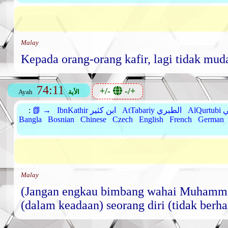
Malay
Kepada orang-orang kafir, lagi tidak mu
74:11
+/-
-/+
الأية
Ayah
بي
AtTabariy الطبري
IbnKathir ابن كثير
📗 →
:
Bangla
Bosnian
Chinese
Czech
English
French
German
Malay
(Jangan engkau bimbang wahai Muhammad
(dalam keadaan) seorang diri (tidak berha