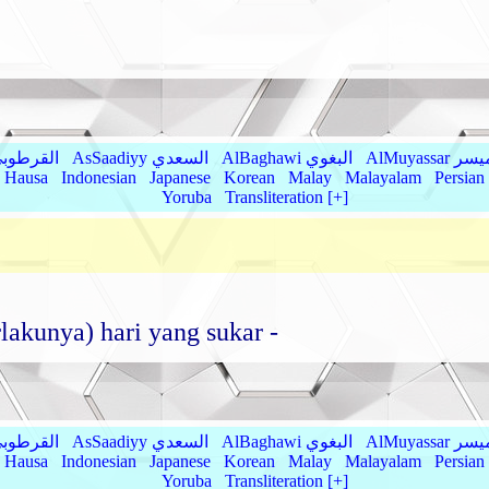
AlMu الميسر
AlBaghawi البغوي
AsSaadiyy السعدي
AlQurtubi القرطو
Hausa
Indonesian
Japanese
Korean
Malay
Malayalam
Persian
Yoruba
Transliteration [+]
lakunya) hari yang sukar -
AlMu الميسر
AlBaghawi البغوي
AsSaadiyy السعدي
AlQurtubi القرطو
Hausa
Indonesian
Japanese
Korean
Malay
Malayalam
Persian
Yoruba
Transliteration [+]