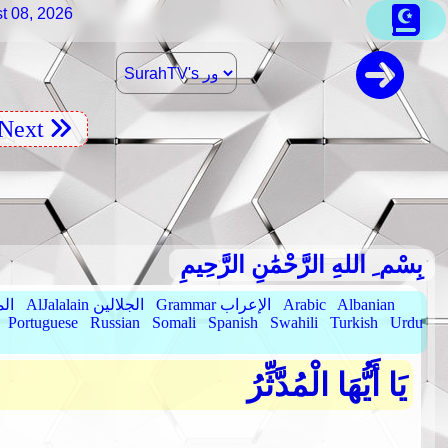
t 08, 2026
Next
بِسْم ِ اللهِ الرَّحْمَٰنِ الرَّحِيمِ
Albanian
Arabic
Grammar الإعراب
AlJalalain الجلالين
yassar
Portuguese
Russian
Somali
Spanish
Swahili
Turkish
Urdu
يَا أَيُّهَا الْمُدَّثِّرُ