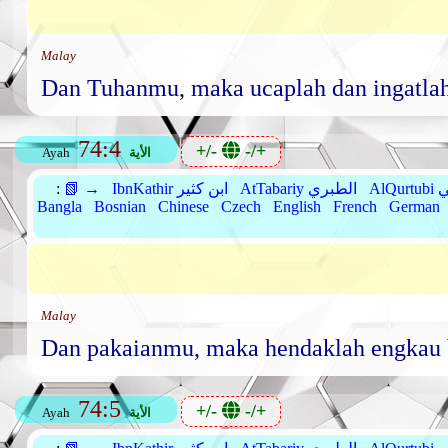
Malay
Dan Tuhanmu, maka ucaplah dan ingatla
74:4
+/-
-/+
الأية
Ayah
بي
AtTabariy الطبري
IbnKathir ابن كثير
📗 →
:
Bangla
Bosnian
Chinese
Czech
English
French
German
Malay
Dan pakaianmu, maka hendaklah engkau 
74:5
+/-
-/+
الأية
Ayah