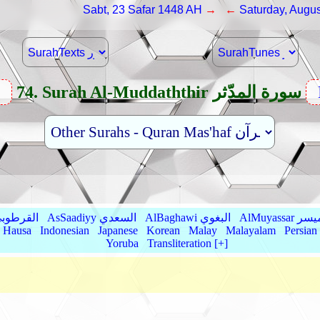
Sabt, 23 Safar 1448 AH
→ ←
Saturday, Augus
74. Surah Al-Muddaththir سورة المدّثر
v
AlMu الميسر
AlBaghawi البغوي
AsSaadiyy السعدي
AlQurtubi القرطو
Hausa
Indonesian
Japanese
Korean
Malay
Malayalam
Persian
Yoruba
Transliteration [+]