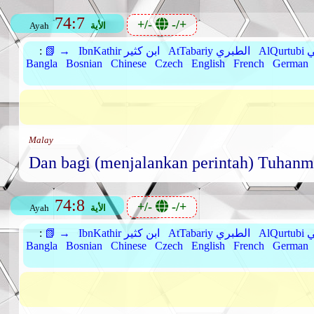
74:7
+/-
-/+
الأية
Ayah
بي
AtTabariy الطبري
IbnKathir ابن كثير
📗 →
:
Bangla
Bosnian
Chinese
Czech
English
French
German
Malay
Dan bagi (menjalankan perintah) Tuhanm
74:8
+/-
-/+
الأية
Ayah
بي
AtTabariy الطبري
IbnKathir ابن كثير
📗 →
:
Bangla
Bosnian
Chinese
Czech
English
French
German