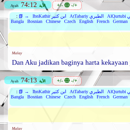
74:12
+/-
-/+
الأية
Ayah
بي
AtTabariy الطبري
IbnKathir ابن كثير
📗 →
:
Bangla
Bosnian
Chinese
Czech
English
French
German
Malay
Dan Aku jadikan baginya harta kekayaan
74:13
+/-
-/+
الأية
Ayah
بي
AtTabariy الطبري
IbnKathir ابن كثير
📗 →
:
Bangla
Bosnian
Chinese
Czech
English
French
German
Malay