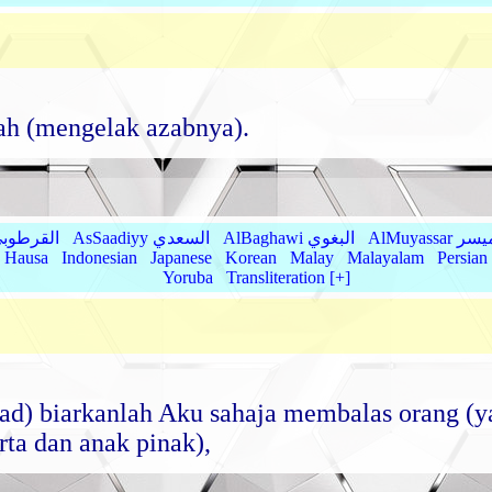
dah (mengelak azabnya).
AlMu الميسر
AlBaghawi البغوي
AsSaadiyy السعدي
AlQurtubi القرطو
Hausa
Indonesian
Japanese
Korean
Malay
Malayalam
Persian
Yoruba
Transliteration [+]
) biarkanlah Aku sahaja membalas orang (y
rta dan anak pinak),