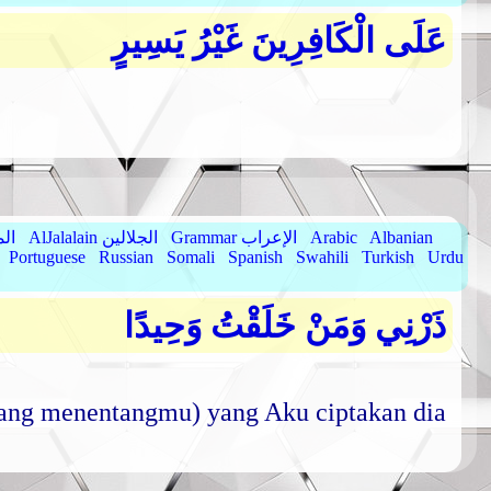
عَلَى الْكَافِرِينَ غَيْرُ يَسِيرٍ
Albanian
Arabic
Grammar الإعراب
AlJalalain الجلالين
yassar
Portuguese
Russian
Somali
Spanish
Swahili
Turkish
Urdu
ذَرْنِي وَمَنْ خَلَقْتُ وَحِيدًا
ang menentangmu) yang Aku ciptakan dia