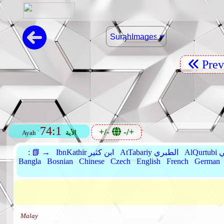
Pre
74:1
+/-
-/+
الأية
Ayah
بي
AtTabariy الطبري
IbnKathir ابن كثير
📗 →
:
Bangla
Bosnian
Chinese
Czech
English
French
German
Malay