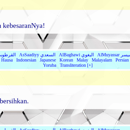
h kebesaranNya!
AlMu الميسر
AlBaghawi البغوي
AsSaadiyy السعدي
AlQurtubi القرطو
Hausa
Indonesian
Japanese
Korean
Malay
Malayalam
Persian
Yoruba
Transliteration [+]
bersihkan.