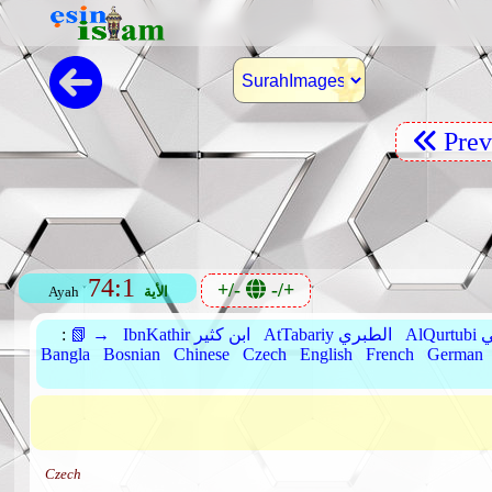
Pre
74:1
+/-
-/+
الأية
Ayah
بي
AtTabariy الطبري
IbnKathir ابن كثير
📗 →
:
Bangla
Bosnian
Chinese
Czech
English
French
German
Czech