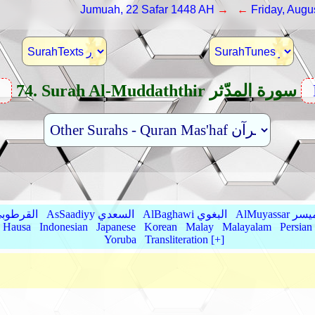
Jumuah, 22 Safar 1448 AH
→ ←
Friday, Augu
74. Surah Al-Muddaththir سورة المدّثر
v
AlMu الميسر
AlBaghawi البغوي
AsSaadiyy السعدي
AlQurtubi القرطو
Hausa
Indonesian
Japanese
Korean
Malay
Malayalam
Persian
Yoruba
Transliteration [+]