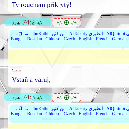
Ty rouchem přikrytý!
74:2
+/-
-/+
الأية
Ayah
بي
AtTabariy الطبري
IbnKathir ابن كثير
📗 →
:
Bangla
Bosnian
Chinese
Czech
English
French
German
Czech
Vstaň a varuj,
74:3
+/-
-/+
الأية
Ayah
بي
AtTabariy الطبري
IbnKathir ابن كثير
📗 →
:
Bangla
Bosnian
Chinese
Czech
English
French
German