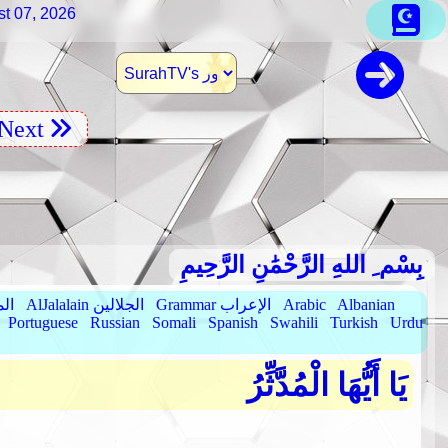
st 07, 2026
Next
بِسْم ِ اللهِ الرَّحْمَٰنِ الرَّحِيمِ
Albanian
Arabic
Grammar الإعراب
AlJalalain الجلالين
yassar
Portuguese
Russian
Somali
Spanish
Swahili
Turkish
Urdu
يَا أَيُّهَا الْمُدَّثِّرُ