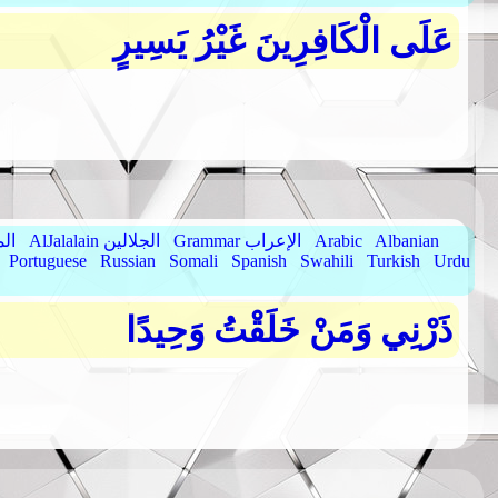
عَلَى الْكَافِرِينَ غَيْرُ يَسِيرٍ
Albanian
Arabic
Grammar الإعراب
AlJalalain الجلالين
yassar
Portuguese
Russian
Somali
Spanish
Swahili
Turkish
Urdu
ذَرْنِي وَمَنْ خَلَقْتُ وَحِيدًا