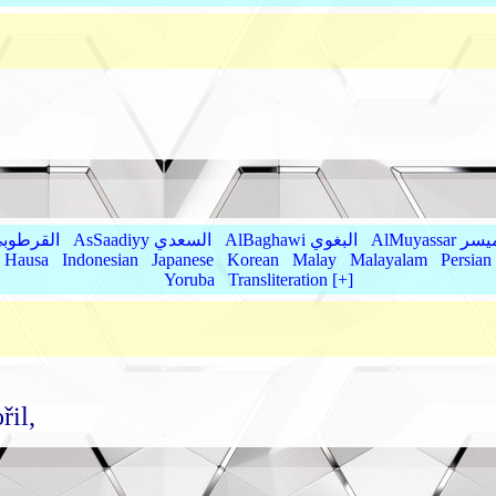
AlMu الميسر
AlBaghawi البغوي
AsSaadiyy السعدي
AlQurtubi القرطو
Hausa
Indonesian
Japanese
Korean
Malay
Malayalam
Persian
Yoruba
Transliteration [+]
řil,