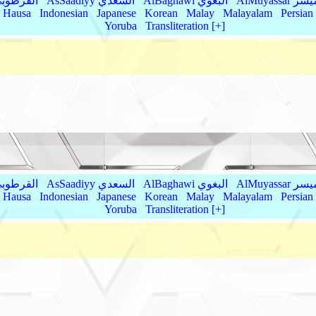
AlMu الميسر
AlBaghawi البغوي
AsSaadiyy السعدي
AlQurtubi القرطو
Hausa
Indonesian
Japanese
Korean
Malay
Malayalam
Persian
Yoruba
Transliteration [+]
AlMu الميسر
AlBaghawi البغوي
AsSaadiyy السعدي
AlQurtubi القرطو
Hausa
Indonesian
Japanese
Korean
Malay
Malayalam
Persian
Yoruba
Transliteration [+]