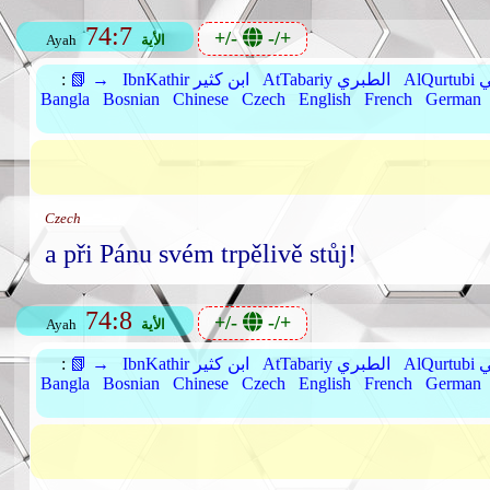
74:7
+/-
-/+
الأية
Ayah
بي
AtTabariy الطبري
IbnKathir ابن كثير
📗 →
:
Bangla
Bosnian
Chinese
Czech
English
French
German
Czech
a při Pánu svém trpělivě stůj!
74:8
+/-
-/+
الأية
Ayah
بي
AtTabariy الطبري
IbnKathir ابن كثير
📗 →
:
Bangla
Bosnian
Chinese
Czech
English
French
German