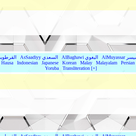
AlMu الميسر
AlBaghawi البغوي
AsSaadiyy السعدي
AlQurtubi القرطو
Hausa
Indonesian
Japanese
Korean
Malay
Malayalam
Persian
Yoruba
Transliteration [+]