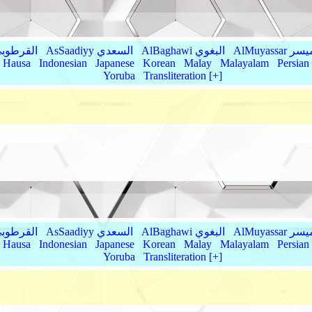
AlMu الميسر
AlBaghawi البغوي
AsSaadiyy السعدي
AlQurtubi القرطو
Hausa
Indonesian
Japanese
Korean
Malay
Malayalam
Persian
Yoruba
Transliteration [+]
AlMu الميسر
AlBaghawi البغوي
AsSaadiyy السعدي
AlQurtubi القرطو
Hausa
Indonesian
Japanese
Korean
Malay
Malayalam
Persian
Yoruba
Transliteration [+]