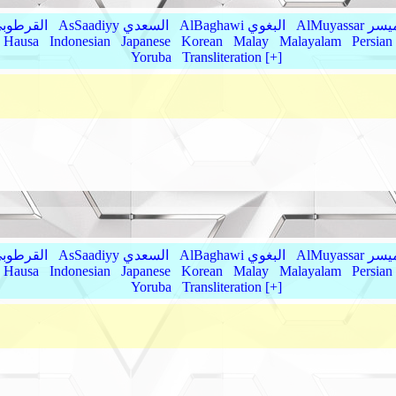
AlMu الميسر
AlBaghawi البغوي
AsSaadiyy السعدي
AlQurtubi القرطو
Hausa
Indonesian
Japanese
Korean
Malay
Malayalam
Persian
Yoruba
Transliteration [+]
AlMu الميسر
AlBaghawi البغوي
AsSaadiyy السعدي
AlQurtubi القرطو
Hausa
Indonesian
Japanese
Korean
Malay
Malayalam
Persian
Yoruba
Transliteration [+]