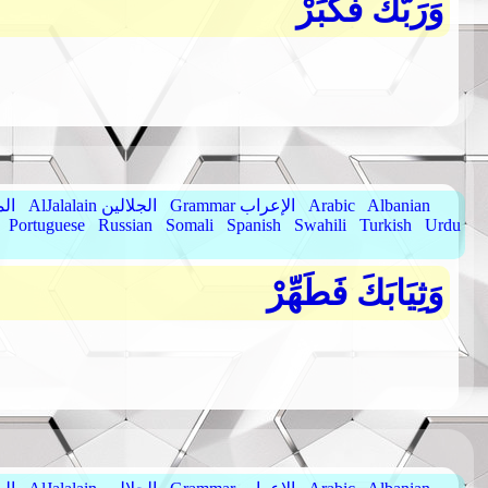
وَرَبَّكَ فَكَبِّرْ
Albanian
Arabic
Grammar الإعراب
AlJalalain الجلالين
yassar
Portuguese
Russian
Somali
Spanish
Swahili
Turkish
Urdu
وَثِيَابَكَ فَطَهِّرْ