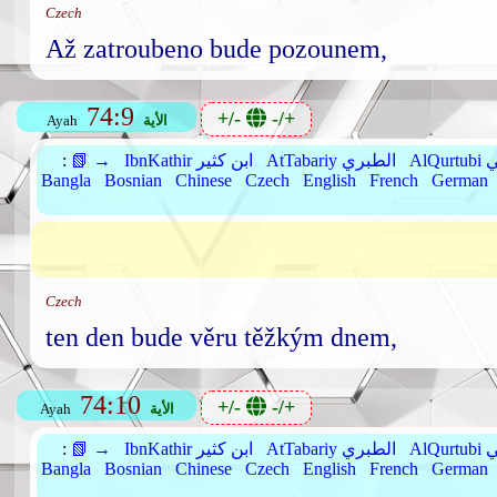
Czech
Až zatroubeno bude pozounem,
74:9
+/-
-/+
الأية
Ayah
بي
AtTabariy الطبري
IbnKathir ابن كثير
📗 →
:
Bangla
Bosnian
Chinese
Czech
English
French
German
Czech
ten den bude věru těžkým dnem,
74:10
+/-
-/+
الأية
Ayah
بي
AtTabariy الطبري
IbnKathir ابن كثير
📗 →
:
Bangla
Bosnian
Chinese
Czech
English
French
German