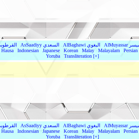
AlMu الميسر
AlBaghawi البغوي
AsSaadiyy السعدي
AlQurtubi القرطو
Hausa
Indonesian
Japanese
Korean
Malay
Malayalam
Persian
Yoruba
Transliteration [+]
AlMu الميسر
AlBaghawi البغوي
AsSaadiyy السعدي
AlQurtubi القرطو
Hausa
Indonesian
Japanese
Korean
Malay
Malayalam
Persian
Yoruba
Transliteration [+]