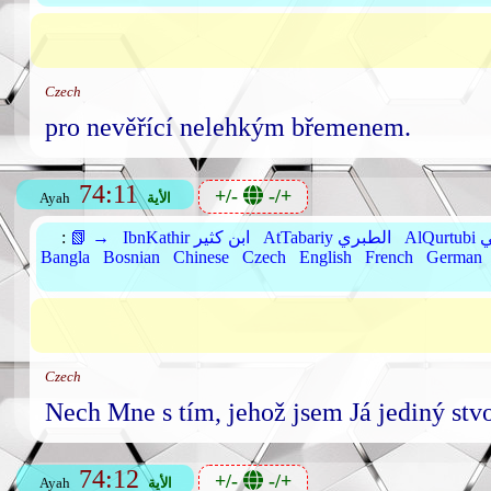
Czech
pro nevěřící nelehkým břemenem.
74:11
+/-
-/+
الأية
Ayah
بي
AtTabariy الطبري
IbnKathir ابن كثير
📗 →
:
Bangla
Bosnian
Chinese
Czech
English
French
German
Czech
Nech Mne s tím, jehož jsem Já jediný stvo
74:12
+/-
-/+
الأية
Ayah