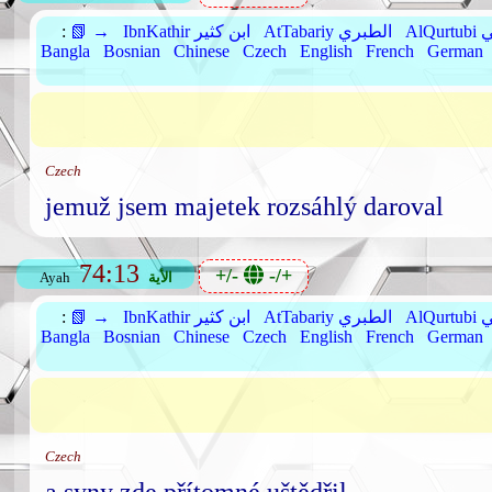
بي
AtTabariy الطبري
IbnKathir ابن كثير
📗 →
:
Bangla
Bosnian
Chinese
Czech
English
French
German
Czech
jemuž jsem majetek rozsáhlý daroval
74:13
+/-
-/+
الأية
Ayah
بي
AtTabariy الطبري
IbnKathir ابن كثير
📗 →
:
Bangla
Bosnian
Chinese
Czech
English
French
German
Czech