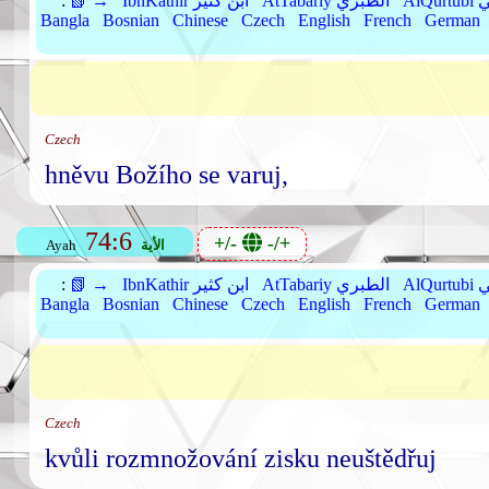
بي
AtTabariy الطبري
IbnKathir ابن كثير
📗 →
:
Bangla
Bosnian
Chinese
Czech
English
French
German
Czech
hněvu Božího se varuj,
74:6
+/-
-/+
الأية
Ayah
بي
AtTabariy الطبري
IbnKathir ابن كثير
📗 →
:
Bangla
Bosnian
Chinese
Czech
English
French
German
Czech
kvůli rozmnožování zisku neuštědřuj