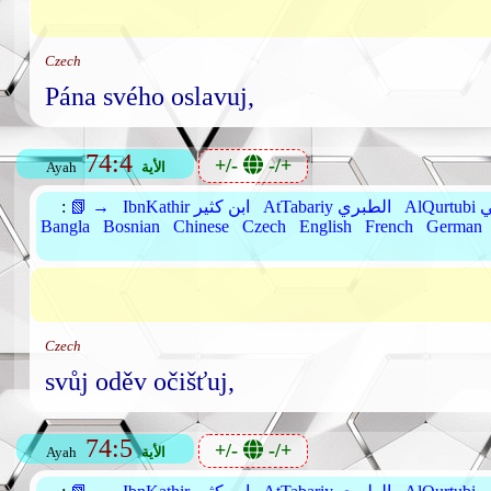
Czech
Pána svého oslavuj,
74:4
+/-
-/+
الأية
Ayah
بي
AtTabariy الطبري
IbnKathir ابن كثير
📗 →
:
Bangla
Bosnian
Chinese
Czech
English
French
German
Czech
svůj oděv očišťuj,
74:5
+/-
-/+
الأية
Ayah