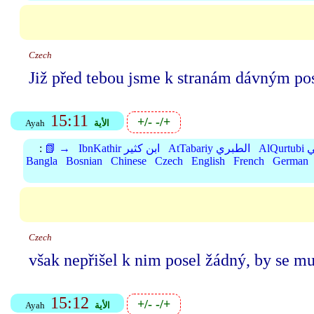
Czech
Již před tebou jsme k stranám dávným pos
15:11
+/-
-/+
الأية
Ayah
بي
AtTabariy الطبري
IbnKathir ابن كثير
📗 →
:
Bangla
Bosnian
Chinese
Czech
English
French
German
Czech
však nepřišel k nim posel žádný, by se m
15:12
+/-
-/+
الأية
Ayah