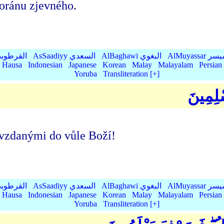
Koránu zjevného.
AlMu الميسر
AlBaghawi البغوي
AsSaadiyy السعدي
AlQurtubi القرطو
Hausa
Indonesian
Japanese
Korean
Malay
Malayalam
Persian
Yoruba
Transliteration [+]
سْلِمِينَ
devzdanými do vůle Boží!
AlMu الميسر
AlBaghawi البغوي
AsSaadiyy السعدي
AlQurtubi القرطو
Hausa
Indonesian
Japanese
Korean
Malay
Malayalam
Persian
Yoruba
Transliteration [+]