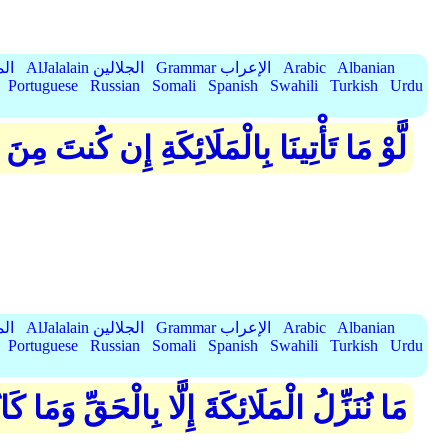
Albanian
Arabic
Grammar الإعراب
AlJalalain الجلالين
yassar
Portuguese
Russian
Somali
Spanish
Swahili
Turkish
Urdu
لَّوْ مَا تَأْتِينَا بِالْمَلَائِكَةِ إِن كُنتَ مِن
Albanian
Arabic
Grammar الإعراب
AlJalalain الجلالين
yassar
Portuguese
Russian
Somali
Spanish
Swahili
Turkish
Urdu
مَا نُنَزِّلُ الْمَلَائِكَةَ إِلَّا بِالْحَقِّ وَمَا ك