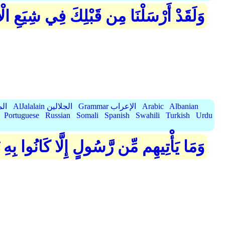
وَلَقَدْ أَرْسَلْنَا مِن قَبْلِكَ فِي شِيَعِ الْأَ
Albanian
Arabic
Grammar الإعراب
AlJalalain الجلالين
yassar
Portuguese
Russian
Somali
Spanish
Swahili
Turkish
Urdu
وَمَا يَأْتِيهِم مِّن رَّسُولٍ إِلَّا كَانُوا بِهِ