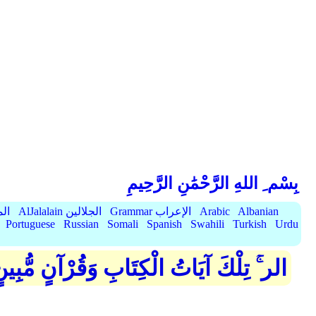
بِسْم ِ اللهِ الرَّحْمَٰنِ الرَّحِيمِ
Albanian
Arabic
Grammar الإعراب
AlJalalain الجلالين
yassar
Portuguese
Russian
Somali
Spanish
Swahili
Turkish
Urdu
الر ۚ تِلْكَ آيَاتُ الْكِتَابِ وَقُرْآنٍ مُّبِين