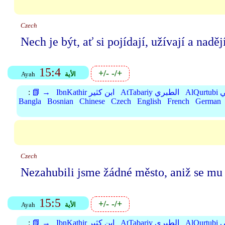
Czech
Nech je být, ať si pojídají, užívají a nad
15:4
+/-
-/+
الأية
Ayah
بي
AtTabariy الطبري
IbnKathir ابن كثير
📗 →
:
Bangla
Bosnian
Chinese
Czech
English
French
German
Czech
Nezahubili jsme žádné město, aniž se mu
15:5
+/-
-/+
الأية
Ayah
بي
AtTabariy الطبري
IbnKathir ابن كثير
📗 →
: