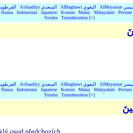
AlMu الميسر
AlBaghawi البغوي
AsSaadiyy السعدي
AlQurtubi القرطو
Hausa
Indonesian
Japanese
Korean
Malay
Malayalam
Persian
Yoruba
Transliteration [+]
نَ
AlMu الميسر
AlBaghawi البغوي
AsSaadiyy السعدي
AlQurtubi القرطو
Hausa
Indonesian
Japanese
Korean
Malay
Malayalam
Persian
Yoruba
Transliteration [+]
ِينَ
yklý osud předchozích.