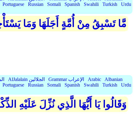
Portuguese
Russian
Somali
Spanish
Swahili
Turkish
Urdu
مَّا تَسْبِقُ مِنْ أُمَّةٍ أَجَلَهَا وَمَا يَسْتَأ
Albanian
Arabic
Grammar الإعراب
AlJalalain الجلالين
yassar
Portuguese
Russian
Somali
Spanish
Swahili
Turkish
Urdu
وَقَالُوا يَا أَيُّهَا الَّذِي نُزِّلَ عَلَيْهِ الذِّك