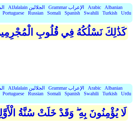
Albanian
Arabic
Grammar الإعراب
AlJalalain الجلالين
yassar
Portuguese
Russian
Somali
Spanish
Swahili
Turkish
Urdu
كَذَٰلِكَ نَسْلُكُهُ فِي قُلُوبِ الْمُجْرِمِي
Albanian
Arabic
Grammar الإعراب
AlJalalain الجلالين
yassar
Portuguese
Russian
Somali
Spanish
Swahili
Turkish
Urdu
لَا يُؤْمِنُونَ بِهِ ۖ وَقَدْ خَلَتْ سُنَّةُ الْأَوَّل