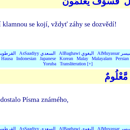
أَمَلُ ۖ فَسَوْفَ يَعْلَمُونَ
ějí klamnou se kojí, vždyť záhy se dozvědí!
AlMu الميسر
AlBaghawi البغوي
AsSaadiyy السعدي
AlQurtubi القرطو
Hausa
Indonesian
Japanese
Korean
Malay
Malayalam
Persian
Yoruba
Transliteration [+]
 مَّعْلُومٌ
 dostalo Písma známého,
AlMu الميسر
AlBaghawi البغوي
AsSaadiyy السعدي
AlQurtubi القرطو