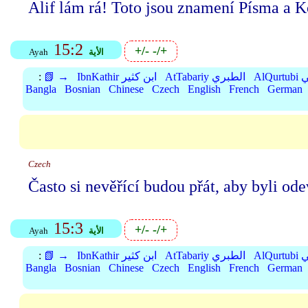
Alif lám rá! Toto jsou znamení Písma a 
15:2
+/-
-/+
الأية
Ayah
بي
AtTabariy الطبري
IbnKathir ابن كثير
📗 →
:
Bangla
Bosnian
Chinese
Czech
English
French
German
Czech
Často si nevěřící budou přát, aby byli o
15:3
+/-
-/+
الأية
Ayah
بي
AtTabariy الطبري
IbnKathir ابن كثير
📗 →
:
Bangla
Bosnian
Chinese
Czech
English
French
German