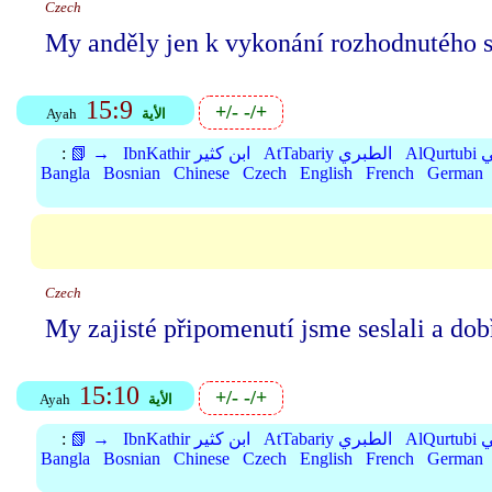
Czech
My anděly jen k vykonání rozhodnutého se
15:9
+/-
-/+
الأية
Ayah
بي
AtTabariy الطبري
IbnKathir ابن كثير
📗 →
:
Bangla
Bosnian
Chinese
Czech
English
French
German
Czech
My zajisté připomenutí jsme seslali a dob
15:10
+/-
-/+
الأية
Ayah
بي
AtTabariy الطبري
IbnKathir ابن كثير
📗 →
:
Bangla
Bosnian
Chinese
Czech
English
French
German