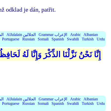
 odklad je dán, patřit.
Albanian
Arabic
Grammar الإعراب
AlJalalain الجلالين
yassar
Portuguese
Russian
Somali
Spanish
Swahili
Turkish
Urdu
إِنَّا نَحْنُ نَزَّلْنَا الذِّكْرَ وَإِنَّا لَهُ لَحَافِ
Albanian
Arabic
Grammar الإعراب
AlJalalain الجلالين
yassar
Portuguese
Russian
Somali
Spanish
Swahili
Turkish
Urdu