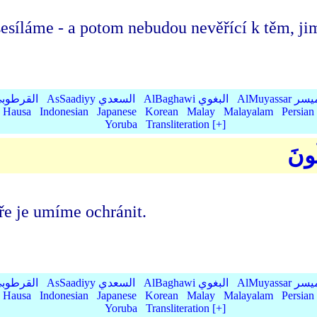
síláme - a potom nebudou nevěřící k těm, jimž
AlMu الميسر
AlBaghawi البغوي
AsSaadiyy السعدي
AlQurtubi القرطو
Hausa
Indonesian
Japanese
Korean
Malay
Malayalam
Persian
Yoruba
Transliteration [+]
ظُونَ
ře je umíme ochránit.
AlMu الميسر
AlBaghawi البغوي
AsSaadiyy السعدي
AlQurtubi القرطو
Hausa
Indonesian
Japanese
Korean
Malay
Malayalam
Persian
Yoruba
Transliteration [+]