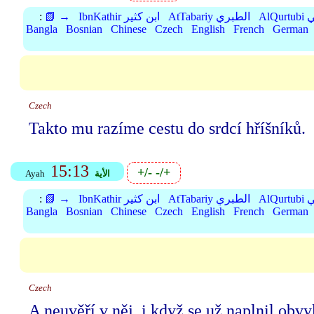
بي
AtTabariy الطبري
IbnKathir ابن كثير
📗 →
:
Bangla
Bosnian
Chinese
Czech
English
French
German
Czech
Takto mu razíme cestu do srdcí hříšníků.
15:13
+/-
-/+
الأية
Ayah
بي
AtTabariy الطبري
IbnKathir ابن كثير
📗 →
:
Bangla
Bosnian
Chinese
Czech
English
French
German
Czech
A neuvěří v něj, i když se už naplnil obv