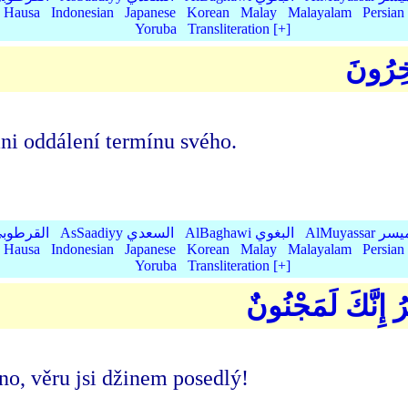
Hausa
Indonesian
Japanese
Korean
Malay
Malayalam
Persian
Yoruba
Transliteration [+]
ْخِرُونَ
ni oddálení termínu svého.
AlMu الميسر
AlBaghawi البغوي
AsSaadiyy السعدي
AlQurtubi القرطو
Hausa
Indonesian
Japanese
Korean
Malay
Malayalam
Persian
Yoruba
Transliteration [+]
ْرُ إِنَّكَ لَمَجْنُونٌ
no, věru jsi džinem posedlý!