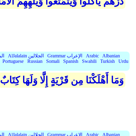
ذَرْهُمْ يَأْكُلُوا وَيَتَمَتَّعُوا وَيُلْهِهِمُ الْ
Albanian
Arabic
Grammar الإعراب
AlJalalain الجلالين
yassar
Portuguese
Russian
Somali
Spanish
Swahili
Turkish
Urdu
وَمَا أَهْلَكْنَا مِن قَرْيَةٍ إِلَّا وَلَهَا كِتَابٌ
Albanian
Arabic
Grammar الإعراب
AlJalalain الجلالين
yassar