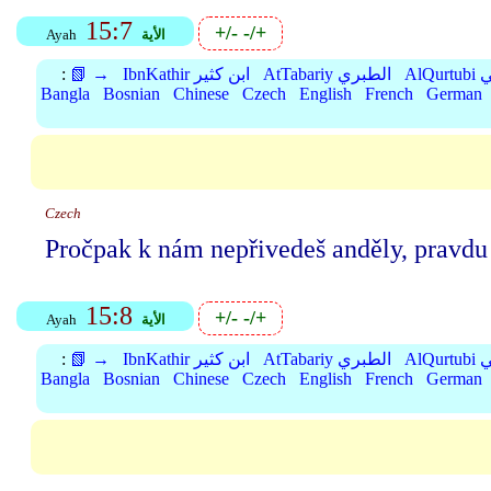
15:7
+/-
-/+
الأية
Ayah
بي
AtTabariy الطبري
IbnKathir ابن كثير
📗 →
:
Bangla
Bosnian
Chinese
Czech
English
French
German
Czech
Pročpak k nám nepřivedeš anděly, pravdu
15:8
+/-
-/+
الأية
Ayah
بي
AtTabariy الطبري
IbnKathir ابن كثير
📗 →
:
Bangla
Bosnian
Chinese
Czech
English
French
German