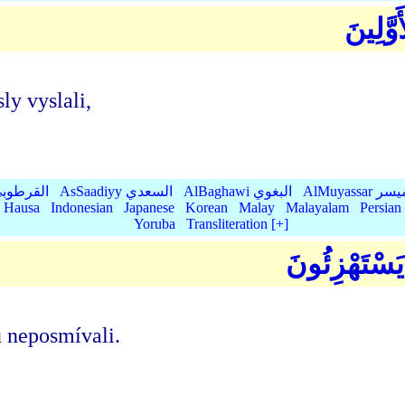
وَّلِينَ
ly vyslali,
AlMu الميسر
AlBaghawi البغوي
AsSaadiyy السعدي
AlQurtubi القرطو
Hausa
Indonesian
Japanese
Korean
Malay
Malayalam
Persian
Yoruba
Transliteration [+]
 يَسْتَهْزِئُونَ
u neposmívali.