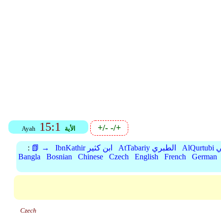
15:1
+/-
-/+
الأية
Ayah
بي
AtTabariy الطبري
IbnKathir ابن كثير
📗 →
:
Bangla
Bosnian
Chinese
Czech
English
French
German
Czech