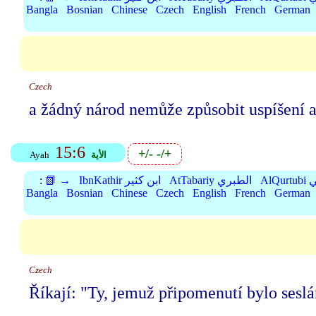
Bangla
Bosnian
Chinese
Czech
English
French
German
Czech
a žádný národ nemůže způsobit uspíšení a
15:6
+/-
-/+
الأية
Ayah
بي
AtTabariy الطبري
IbnKathir ابن كثير
📗 →
:
Bangla
Bosnian
Chinese
Czech
English
French
German
Czech
Říkají: "Ty, jemuž připomenutí bylo seslá