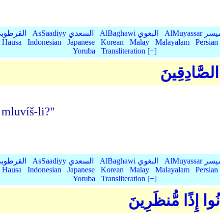
AlMu الميسر
AlBaghawi البغوي
AsSaadiyy السعدي
AlQurtubi القرطو
Hausa
Indonesian
Japanese
Korean
Malay
Malayalam
Persian
Yoruba
Transliteration [+]
َ الصَّادِقِينَ
 mluvíš-li?"
AlMu الميسر
AlBaghawi البغوي
AsSaadiyy السعدي
AlQurtubi القرطو
Hausa
Indonesian
Japanese
Korean
Malay
Malayalam
Persian
Yoruba
Transliteration [+]
َانُوا إِذًا مُّنظَرِينَ