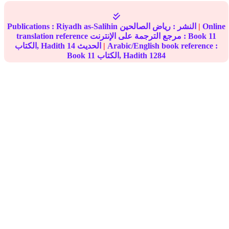
Online
|
النشر :
رياض الصالحين
Riyadh as-Salihin
Publications :
11
translation reference مرجع الترجمة على الإنترنت : Book
Arabic/English book reference :
|
الحديث
14
الكتاب, Hadith
1284
الكتاب, Hadith
11
Book