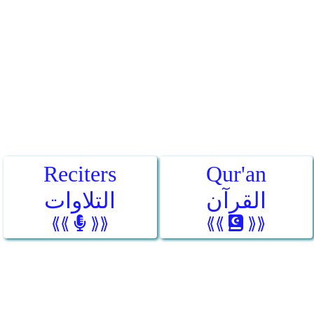
Reciters
Qur'an
القرآن
التلاوات
⟪⟪
⟫⟫
⟪⟪
⟫⟫