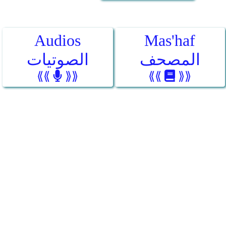
Audios
Mas'haf
المصحف
الصوتيات
⟪⟪
⟫⟫
⟪⟪
⟫⟫