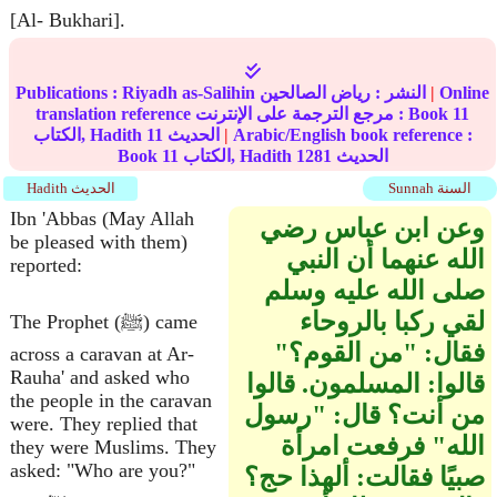
[Al- Bukhari].
Online
|
النشر :
رياض الصالحين
Riyadh as-Salihin
Publications :
11
translation reference مرجع الترجمة على الإنترنت : Book
Arabic/English book reference :
|
الحديث
11
الكتاب, Hadith
الحديث
1281
الكتاب, Hadith
11
Book
Sunnah السنة
Hadith الحديث
Ibn 'Abbas (May Allah
وعن ابن عباس رضي
be pleased with them)
الله عنهما أن النبي
reported:
صلى الله عليه وسلم
لقي ركبا بالروحاء
The Prophet (ﷺ) came
فقال‏:‏ ‏"‏من القوم‏؟‏‏"‏
across a caravan at Ar-
Rauha' and asked who
قالوا‏:‏ المسلمون‏.‏ قالوا
the people in the caravan
من أنت‏؟‏ قال‏:‏ ‏"‏رسول
were. They replied that
الله‏"‏ فرفعت امرأة
they were Muslims. They
asked: "Who are you?"
صبيًا فقالت‏:‏ ألهذا حج‏؟‏