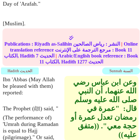
Day of 'Arafah."
[Muslim].
Online
|
النشر :
رياض الصالحين
Riyadh as-Salihin
Publications :
11
translation reference مرجع الترجمة على الإنترنت : Book
Arabic/English book reference : Book
|
الحديث
7
الكتاب, Hadith
الحديث
1277
الكتاب, Hadith
11
Sunnah السنة
Hadith الحديث
Ibn 'Abbas (May Allah
وعن ابن عباس رضي
be pleased with them)
الله عنهما، أن النبي
reported:
صلى الله عليه وسلم
قال‏:‏ ‏ "‏عمرة في
The Prophet (ﷺ) said, "
رمضان تعدل عمرة أو
(The performance of)
'Umrah during Ramadan
حجة معي‏"‏‏.‏ ‏(‏‏(‏متفق
is equal to Hajj
عليه‏)‏‏)‏
(pilgrimage)." Or said,