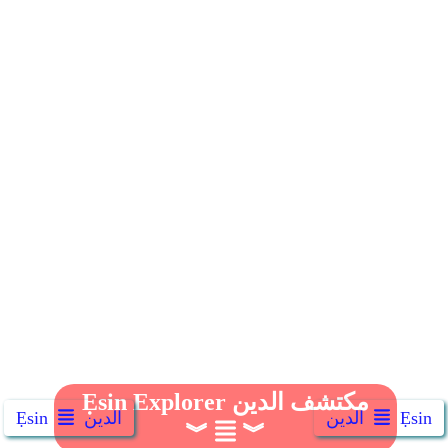
Ẹsin Explorer مكتشف الدين
Ẹsin
الدين
الدين
Ẹsin
︾
︾