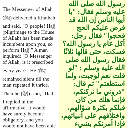
رسول الله صلى الله
The Messenger of Allah
عليه وسلم فقال‏:‏ ‏"‏يا
(ﷺ) delivered a Khutbah
أيها الناس إن الله قد
and said, "O people! Hajj
فرض عليكم الحج
(pilgrimage to the House
فحجوا‏"‏ فقال رجل‏:‏
of Allah) has been made
أكل عام يا رسول الله‏؟‏
incumbent upon you, so
perform Hajj." A man
فسكت، حتى قالها ثلاثًا
inquired: "O Messenger
فقال رسول الله صلى
of Allah, is it prescribed
الله عليه وسلم ‏:‏ ‏"‏لو
every year?" He (ﷺ)
قلت نعم لوجبت، ولما
remained silent till the
استطعتم‏"‏ ثم قال‏:‏
man repeated it thrice.
‏"‏ذروني ما تركتكم،
Then he (ﷺ) said, "Had
فإنما هلك من كان
I replied in the
قبلكم بكثرة سؤالهم،
affirmative, it would
have surely become
واختلافهم على أنبيائهم،
obligatory, and you
فإذا أمرتكم بشيء
would not have been able