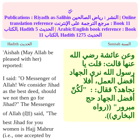
Online
|
النشر :
رياض الصالحين
Riyadh as-Salihin
Publications :
11
translation reference مرجع الترجمة على الإنترنت : Book
Arabic/English book reference : Book
|
الحديث
5
الكتاب, Hadith
الحديث
1275
الكتاب, Hadith
11
Sunnah السنة
Hadith الحديث
'Aishah (May Allah be
وعن عائشة رضي الله
pleased with her)
عنها قالت‏:‏ قلت يا
reported:
رسول الله نرى الجهاد
I said: "O Messenger of
أفضل العمل، أفلا
Allah! We consider Jihad
نجاهد‏؟‏ فقال‏:‏ ‏:‏ ‏ "‏لَكُنّ
as the best deed, should
أفضل الجهاد حج
we not then go for
Jihad?" The Messenger
مبرور‏"‏ ‏(‏‏(‏رواه
of Allah (ﷺ) said, "The
البخاري‏)‏‏)‏‏.‏
best Jihad for you
women is Hajj Mabrur
(i.e., one accepted by