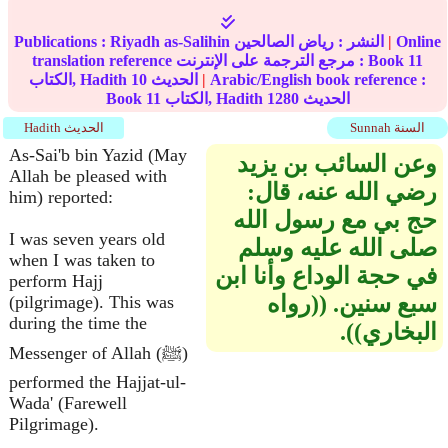
Online
|
النشر :
رياض الصالحين
Riyadh as-Salihin
Publications :
11
translation reference مرجع الترجمة على الإنترنت : Book
Arabic/English book reference :
|
الحديث
10
الكتاب, Hadith
الحديث
1280
الكتاب, Hadith
11
Book
Sunnah السنة
Hadith الحديث
As-Sai'b bin Yazid (May
وعن السائب بن يزيد
Allah be pleased with
رضي الله عنه، قال‏:‏
him) reported:
حج بي مع رسول الله
I was seven years old
صلى الله عليه وسلم
when I was taken to
في حجة الوداع وأنا ابن
perform Hajj
سبع سنين‏.‏ ‏(‏‏(‏رواه
(pilgrimage). This was
during the time the
البخاري‏)‏‏)‏‏.‏
Messenger of Allah (ﷺ)
performed the Hajjat-ul-
Wada' (Farewell
Pilgrimage).