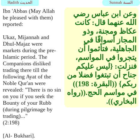
Sunnah السنة
Hadith الحديث
Ibn 'Abbas (May Allah
وعن ابن عباس رضي
be pleased with them)
الله عنهما قال‏:‏ كانت
reported:
عكاظ ومجنة، وذو
Ukaz, Mijannah and
المجاز أسواقًا في
Dhul-Majaz were
الجاهلية، فتأثموا أن
markets during the pre-
يتجروا في المواسم،
Islamic period. The
Companions disliked
فنزلت‏:‏ ‏{‏ليس عليكم
trading there till the
جناح أن تبتغوا فضلا من
following Ayat of the
ربكم‏}‏ ‏(‏‏(‏البقرة‏:‏ 198‏)‏‏)‏
Noble Qur'an were
revealed: "There is no sin
في مواسم الحج‏.‏‏(‏‏(‏رواه
on you if you seek the
البخاري‏)‏‏)‏‏.‏
Bounty of your Rubb
(during pilgrimage by
trading)..."
(2:198)
[Al- Bukhari].