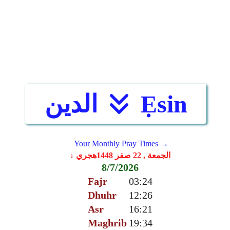
Ẹsin
الدين