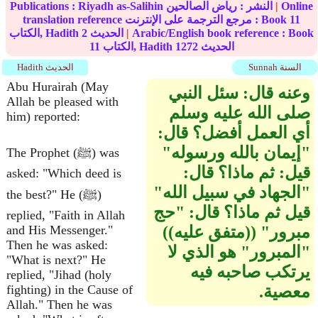
Online
|
النشر :
رياض الصالحين
Riyadh as-Salihin
Publications :
11
translation reference مرجع الترجمة على الإنترنت : Book
Arabic/English book reference : Book
|
الحديث
2
الكتاب, Hadith
الحديث
1272
الكتاب, Hadith
11
Sunnah السنة
Hadith الحديث
Abu Hurairah (May
وعنه قال‏:‏ سئل النبي
Allah be pleased with
صلى الله عليه وسلم
him) reported:
أي العمل أفضل‏؟‏ قال‏:‏
‏"‏إيمان بالله ورسوله‏"‏
The Prophet (ﷺ) was
قيل‏:‏ ثم ماذا‏؟‏ قال‏:‏
asked: "Which deed is
‏"‏الجهاد في سبيل الله‏"‏
the best?" He (ﷺ)
قيل ثم ماذا‏؟‏ قال‏:‏ ‏"‏حج
replied, "Faith in Allah
مبرور‏"‏ ‏(‏‏(‏متفق عليه‏)‏‏)‏
and His Messenger."
Then he was asked:
‏"‏المبرور‏"‏ هو الذي لا
"What is next?" He
يرتكب صاحبه فيه
replied, "Jihad (holy
معصية‏.‏
fighting) in the Cause of
Allah." Then he was