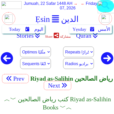
Jumuah, 22 Safar 1448 AH
→ ←
Friday, August
07, 2026
الدين
Ẹsin
الأمس
Yẹsday
اليوم
Today
Stories
Quran
مشاركة
Share
Riyad as-Salihin رياض الصالحين
Prev
Next
︿﹀ كتب رياض الصالحين Riyad as-Salihin
Books ﹀︿