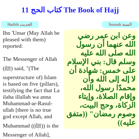
كتاب الحج 11 The Book of Hajj
Sunnah السنة
Hadith الحديث
Ibn 'Umar (May Allah be
وعن ابن عمر رضي
pleased with them)
الله عنهما أن رسول
reported:
الله صلى الله عليه
The Messenger of Allah
وسلم قال‏:‏ بني الإسلام
(ﷺ) said, "(The
على خمس‏:‏ شهادة أن
superstructure of) Islam
لا إله إلى الله وأن
is based on five (pillars),
محمدًا رسول الله،
testifying the fact that La
وإقام الصلاة، وإيتاء
ilaha illallah wa anna
Muhammad-ar-Rasul-
الزكاة، وحج البيت،
ullah [there is no true
وصوم رمضان‏"‏ ‏(‏‏(‏متفق
god except Allah, and
عليه‏)‏‏)‏
Muhammad ((ﷺ)) is the
Messenger of Allah],