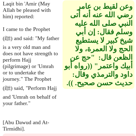
Laqit bin 'Amir (May
وعن لقيط بن عامر
Allah be pleased with
رضي الله عنه أنه أتى
him) reported:
النبي صلى الله عليه
I came to the Prophet
وسلم فقال‏:‏ إن أبي
(ﷺ) and said: "My father
شيخ كبير لا يستطيع
is a very old man and
الحج ولا العمرة، ولا
does not have strength to
الظعن قال‏:‏ ‏ "‏حج عن
perform Hajj
أبيك واعتمر‏"‏ ‏(‏‏(‏رواه أبو
(pilgrimage) or 'Umrah
or to undertake the
داود والترمذي وقال‏:‏
journey." The Prophet
حديث حسن صحيح‏.‏ ‏)‏‏)‏‏.‏
(ﷺ) said, "Perform Hajj
and 'Umrah on behalf of
your father."
[Abu Dawud and At-
Tirmidhi].