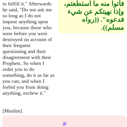
فأتوا منه ما استطعتم،
to fulfill it." Afterwards
he said, "Do not ask me
وإذا نهيتكم عن شيء
so long as I do not
فدعوه‏"‏‏.‏ ‏(‏‏(‏رواه
impose anything upon
مسلم‏)‏‏)‏‏.‏
you, because those who
were before you were
destroyed on account of
their frequent
questioning and their
disagreement with their
Prophets. So when I
order you to do
something, do it as far as
you can; and when I
forbid you from doing
anything, eschew it."
[Muslim].