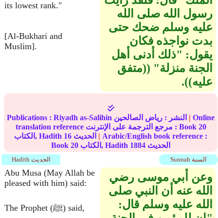
الملك” قال‏:‏ فلقد رأيت
its lowest rank."
رسول الله صلى الله
عليه وسلم ضحك حتى
[Al-Bukhari and
بدت نواجذه فكان
Muslim].
يقول‏:‏ ‏"‏ذلك أدنى أهل
الجنة منزلة‏"‏ ‏(‏‏(‏متفق
عليه‏)‏‏)‏‏.‏
Online
|
النشر :
رياض الصالحين
Riyadh as-Salihin
Publications :
20
translation reference مرجع الترجمة على الإنترنت : Book
Arabic/English book reference :
|
الحديث
16
الكتاب, Hadith
الحديث
1884
الكتاب, Hadith
20
Book
Sunnah السنة
Hadith الحديث
Abu Musa (May Allah be
وعن أبي موسى رضي
pleased with him) said:
الله عنه أن النبي صلى
الله عليه وسلم قال‏:‏
The Prophet (ﷺ) said,