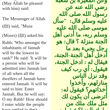
وعن المغيرة بن شعبة
(May Allah be pleased
رضي الله عنه عن
with him) said:
رسول الله صلى الله
The Messenger of Allah
عليه وسلم قال‏:‏ ‏ "‏سأل
(ﷺ) said, "Musa
موسى صلى الله عليه
وسلم ربه، ما أدنى أهل
(Moses) (ﷺ) asked his
الجنة منزلة ‏؟‏ قال‏:‏ هو
Rubb: 'Who amongst the
رجل يجيء بعد ما
inhabitants of Jannah
will be the lowest in
أدخل أهل الجنة-الجنة،
rank?' He said: 'It will be
فيقال له ‏:‏ ادخل الجنة،
a person who will be
فيقول‏:‏ أي رب كيف
admitted into Jannah last
of all when all the
وقد نزل الناس
dwellers of Jannah have
منازلهم، وأخذوا
entered Jannah. It will be
أخذاتهم‏؟‏ فيقول له‏:‏
said to him: Enter
Jannah. But he will say:
أترضى أن يكون لك
O my Rubb! How should
مثل ملك ملك من
I enter while the people
have settled in their