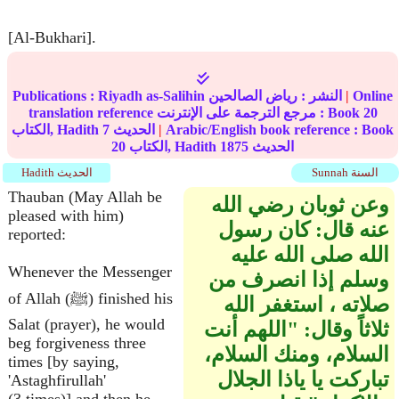
[Al-Bukhari].
Online
|
النشر :
رياض الصالحين
Riyadh as-Salihin
Publications :
20
translation reference مرجع الترجمة على الإنترنت : Book
Arabic/English book reference : Book
|
الحديث
7
الكتاب, Hadith
الحديث
1875
الكتاب, Hadith
20
Sunnah السنة
Hadith الحديث
Thauban (May Allah be
وعن ثوبان رضي الله
pleased with him)
عنه قال‏:‏ كان رسول
reported:
الله صلى الله عليه
Whenever the Messenger
وسلم إذا انصرف من
of Allah (ﷺ) finished his
صلاته ، استغفر الله
Salat (prayer), he would
ثلاثاً وقال‏:‏ ‏"‏اللهم أنت
beg forgiveness three
السلام، ومنك السلام،
times [by saying,
تباركت يا ياذا الجلال
'Astaghfirullah'