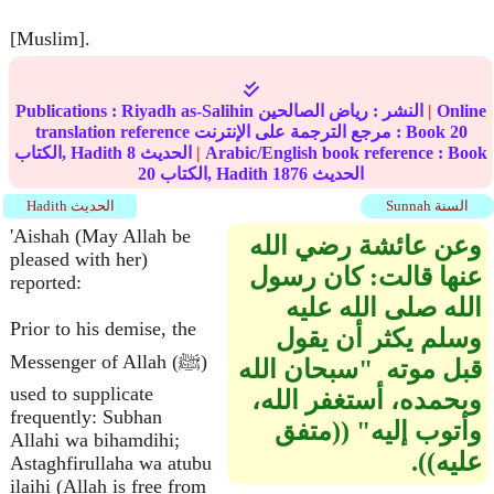
[Muslim].
Online
|
النشر :
رياض الصالحين
Riyadh as-Salihin
Publications :
20
translation reference مرجع الترجمة على الإنترنت : Book
Arabic/English book reference : Book
|
الحديث
8
الكتاب, Hadith
الحديث
1876
الكتاب, Hadith
20
Sunnah السنة
Hadith الحديث
'Aishah (May Allah be
وعن عائشة رضي الله
pleased with her)
عنها قالت‏:‏ كان رسول
reported:
الله صلى الله عليه
Prior to his demise, the
وسلم يكثر أن يقول
Messenger of Allah (ﷺ)
قبل موته ‏ "‏سبحان الله
used to supplicate
وبحمده، أستغفر الله،
frequently: Subhan
وأتوب إليه‏"‏ ‏(‏‏(‏متفق
Allahi wa bihamdihi;
عليه‏)‏‏)‏‏.‏
Astaghfirullaha wa atubu
ilaihi (Allah is free from