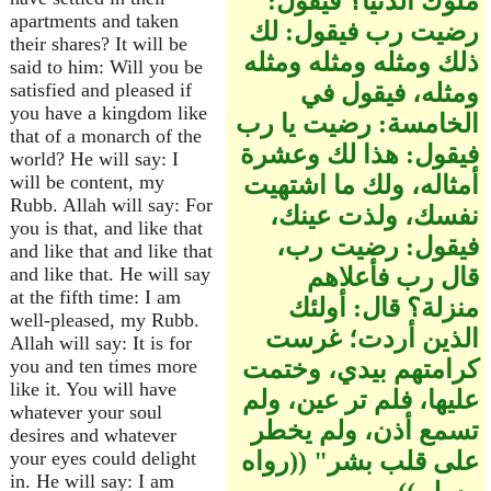
ملوك الدنيا‏؟‏ فيقول‏:‏
apartments and taken
رضيت رب فيقول‏:‏ لك
their shares? It will be
ذلك ومثله ومثله ومثله
said to him: Will you be
ومثله، فيقول في
satisfied and pleased if
you have a kingdom like
الخامسة‏:‏ رضيت يا رب
that of a monarch of the
فيقول‏:‏ هذا لك وعشرة
world? He will say: I
أمثاله، ولك ما اشتهيت
will be content, my
Rubb. Allah will say: For
نفسك، ولذت عينك،
you is that, and like that
فيقول‏:‏ رضيت رب،
and like that and like that
قال رب فأعلاهم
and like that. He will say
at the fifth time: I am
منزلة‏؟‏ قال‏:‏ أولئك
well-pleased, my Rubb.
الذين أردت؛ غرست
Allah will say: It is for
كرامتهم بيدي، وختمت
you and ten times more
like it. You will have
عليها، فلم تر عين، ولم
whatever your soul
تسمع أذن، ولم يخطر
desires and whatever
على قلب بشر‏"‏ ‏(‏‏(‏رواه
your eyes could delight
in. He will say: I am