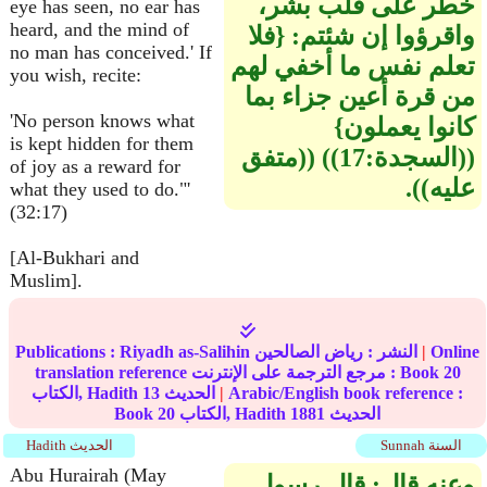
خطر على قلب بشر،
eye has seen, no ear has
heard, and the mind of
واقرؤوا إن شئتم‏:‏ ‏{‏فلا
no man has conceived.' If
تعلم نفس ما أخفي لهم
you wish, recite:
من قرة أعين جزاء بما
'No person knows what
كانوا يعملون‏}‏
is kept hidden for them
‏(‏‏(‏السجدة‏:‏17‏)‏‏)‏ ‏(‏‏(‏متفق
of joy as a reward for
عليه‏)‏‏)‏‏.‏
what they used to do."'
(32:17)
[Al-Bukhari and
Muslim].
Online
|
النشر :
رياض الصالحين
Riyadh as-Salihin
Publications :
20
translation reference مرجع الترجمة على الإنترنت : Book
Arabic/English book reference :
|
الحديث
13
الكتاب, Hadith
الحديث
1881
الكتاب, Hadith
20
Book
Sunnah السنة
Hadith الحديث
Abu Hurairah (May
وعنه قال‏:‏ قال رسول