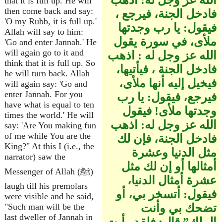
الله عز وجل له‏:‏ اذهب
that it is full up. He will
then come back and say:
فادخل الجنة، فيرجع ،
'O my Rubb, it is full up.'
فيقول‏:‏ يا رب وجدتها
Allah will say to him:
ملأى، في سورة يقول
'Go and enter Jannah.' He
will again go to it and
الله عز وجل له ‏:‏ اذهب
think that it is full up. So
فادخل الجنة ، فيأتيها،
he will turn back. Allah
فيخيل إليه أنها ملأى،
will again say: 'Go and
enter Jannah. For you
فيرجع، فيقول‏:‏ يا رب
have what is equal to ten
وجدتها ملأى‏!‏ فيقول
times the world.' He will
الله عز وجل له‏:‏ اذهب
say: 'Are You making fun
of me while You are the
فادخل الجنة، فإن لك
King?" At this I (i.e., the
مثل الدنيا وعشرة
narrator) saw the
أمثالها أو إن لك مثل
Messenger of Allah (ﷺ)
عشرة أمثال الدنيا،
laugh till his premolars
فيقول‏:‏ أتسخر بي، أو
were visible and he said,
تضحك بي وأنت
"Such man will be the
last dweller of Jannah in