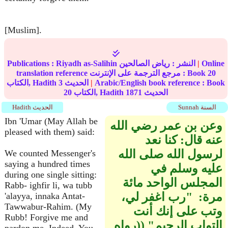
[Muslim].
Online
|
النشر :
رياض الصالحين
Riyadh as-Salihin
Publications :
20
translation reference مرجع الترجمة على الإنترنت : Book
Arabic/English book reference : Book
|
الحديث
3
الكتاب, Hadith
الحديث
1871
الكتاب, Hadith
20
Sunnah السنة
Hadith الحديث
Ibn 'Umar (May Allah be
وعن بن عمر رضي الله
pleased with them) said:
عنه قال‏:‏ كنا نعد
لرسول الله صلى الله
We counted Messenger's
saying a hundred times
عليه وسلم في
during one single sitting:
المجلس الواحد مائة
Rabb- ighfir li, wa tubb
مرة‏:‏ ‏ "‏رب اغفر لي،
'alayya, innaka Antat-
Tawwabur-Rahim. (My
وتب على إنك أنت
Rubb! Forgive me and
التواب الرحيم‏"‏ ‏(‏‏(‏رواه