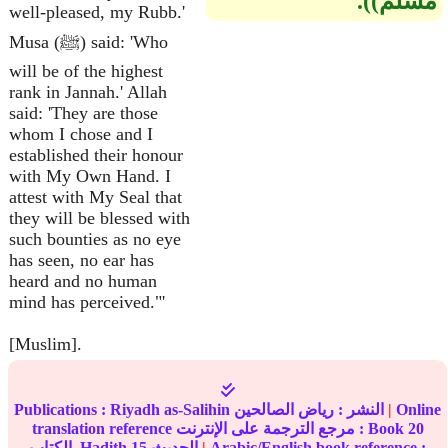
مسلم‏)‏‏)‏‏.‏
well-pleased, my Rubb.'
Musa (ﷺ) said: 'Who
will be of the highest
rank in Jannah.' Allah
said: 'They are those
whom I chose and I
established their honour
with My Own Hand. I
attest with My Seal that
they will be blessed with
such bounties as no eye
has seen, no ear has
heard and no human
mind has perceived."'
[Muslim].
Online
|
النشر :
رياض الصالحين
Riyadh as-Salihin
Publications :
20
translation reference مرجع الترجمة على الإنترنت : Book
Arabic/English book reference :
|
الحديث
15
الكتاب, Hadith