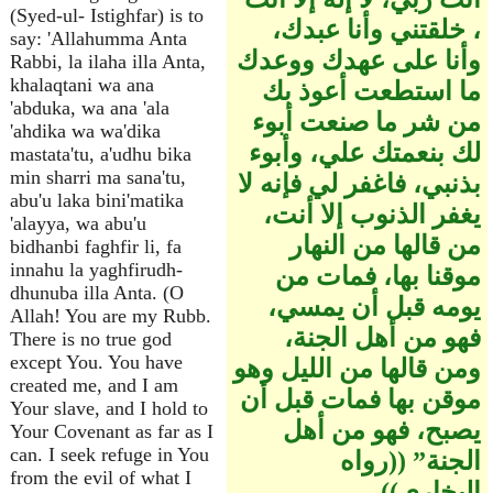
(Syed-ul- Istighfar) is to
، خلقتني وأنا عبدك،
say: 'Allahumma Anta
وأنا على عهدك ووعدك
Rabbi, la ilaha illa Anta,
khalaqtani wa ana
ما استطعت أعوذ بك
'abduka, wa ana 'ala
من شر ما صنعت أبوء
'ahdika wa wa'dika
لك بنعمتك علي، وأبوء
mastata'tu, a'udhu bika
min sharri ma sana'tu,
بذنبي، فاغفر لي فإنه لا
abu'u laka bini'matika
يغفر الذنوب إلا أنت،
'alayya, wa abu'u
من قالها من النهار
bidhanbi faghfir li, fa
innahu la yaghfirudh-
موقنا بها، فمات من
dhunuba illa Anta. (O
يومه قبل أن يمسي،
Allah! You are my Rubb.
فهو من أهل الجنة،
There is no true god
except You. You have
ومن قالها من الليل وهو
created me, and I am
موقن بها فمات قبل أن
Your slave, and I hold to
يصبح، فهو من أهل
Your Covenant as far as I
can. I seek refuge in You
الجنة” ‏(‏‏(‏رواه
from the evil of what I
البخاري‏)‏‏)‏‏.‏