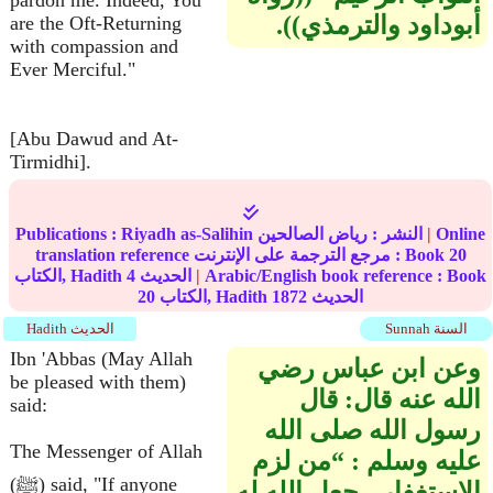
pardon me. Indeed, You
أبوداود والترمذي‏)‏‏)‏‏.‏
are the Oft-Returning
with compassion and
Ever Merciful."
[Abu Dawud and At-
Tirmidhi].
Online
|
النشر :
رياض الصالحين
Riyadh as-Salihin
Publications :
20
translation reference مرجع الترجمة على الإنترنت : Book
Arabic/English book reference : Book
|
الحديث
4
الكتاب, Hadith
الحديث
1872
الكتاب, Hadith
20
Sunnah السنة
Hadith الحديث
Ibn 'Abbas (May Allah
وعن ابن عباس رضي
be pleased with them)
الله عنه قال‏:‏ قال
said:
رسول الله صلى الله
The Messenger of Allah
عليه وسلم ‏:‏ “من لزم
(ﷺ) said, "If anyone
الاستغفار ، جعل الله له