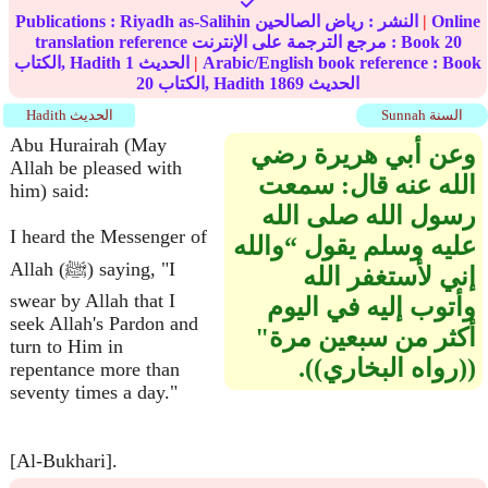
Online
|
النشر :
رياض الصالحين
Riyadh as-Salihin
Publications :
20
translation reference مرجع الترجمة على الإنترنت : Book
Arabic/English book reference : Book
|
الحديث
1
الكتاب, Hadith
الحديث
1869
الكتاب, Hadith
20
Sunnah السنة
Hadith الحديث
Abu Hurairah (May
وعن أبي هريرة رضي
Allah be pleased with
الله عنه قال‏:‏ سمعت
him) said:
رسول الله صلى الله
I heard the Messenger of
عليه وسلم يقول “والله
Allah (ﷺ) saying, "I
إني لأستغفر الله
swear by Allah that I
وأتوب إليه في اليوم
seek Allah's Pardon and
أكثر من سبعين مرة‏"‏
turn to Him in
‏(‏‏(‏رواه البخاري‏)‏‏)‏‏.‏
repentance more than
seventy times a day."
[Al-Bukhari].