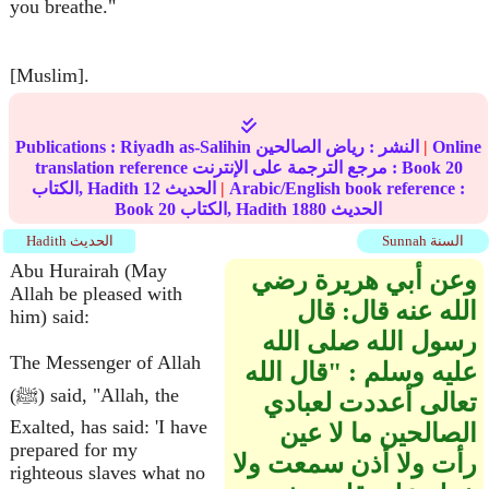
you breathe."
[Muslim].
Online
|
النشر :
رياض الصالحين
Riyadh as-Salihin
Publications :
20
translation reference مرجع الترجمة على الإنترنت : Book
Arabic/English book reference :
|
الحديث
12
الكتاب, Hadith
الحديث
1880
الكتاب, Hadith
20
Book
Sunnah السنة
Hadith الحديث
Abu Hurairah (May
وعن أبي هريرة رضي
Allah be pleased with
الله عنه قال‏:‏ قال
him) said:
رسول الله صلى الله
The Messenger of Allah
عليه وسلم ‏:‏ ‏"‏قال الله
(ﷺ) said, "Allah, the
تعالى أعددت لعبادي
Exalted, has said: 'I have
الصالحين ما لا عين
prepared for my
رأت ولا أذن سمعت ولا
righteous slaves what no