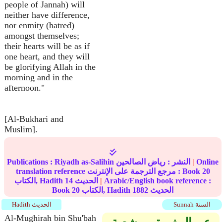
people of Jannah) will
neither have difference,
nor enmity (hatred)
amongst themselves;
their hearts will be as if
one heart, and they will
be glorifying Allah in the
morning and in the
afternoon."
[Al-Bukhari and
Muslim].
Online
|
النشر :
رياض الصالحين
Riyadh as-Salihin
Publications :
20
translation reference مرجع الترجمة على الإنترنت : Book
Arabic/English book reference :
|
الحديث
14
الكتاب, Hadith
الحديث
1882
الكتاب, Hadith
20
Book
Sunnah السنة
Hadith الحديث
Al-Mughirah bin Shu'bah