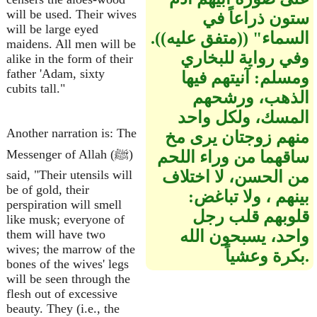
will be used. Their wives
ستون ذراعاً في
will be large eyed
السماء‏"‏ ‏(‏‏(‏متفق عليه‏)‏‏)‏‏.‏
maidens. All men will be
وفي رواية للبخاري
alike in the form of their
father 'Adam, sixty
ومسلم‏:‏ آنيتهم فيها
cubits tall."
الذهب، ورشحهم
المسك، ولكل واحد
Another narration is: The
منهم زوجتان يرى مخ
Messenger of Allah (ﷺ)
ساقهما من وراء اللحم
من الحسن، لا اختلاف
said, "Their utensils will
be of gold, their
بينهم ، ولا تباغض‏:‏
perspiration will smell
قلوبهم قلب رجل
like musk; everyone of
واحد، يسبحون الله
them will have two
wives; the marrow of the
بكرة وعشياً‏.
bones of the wives' legs
will be seen through the
flesh out of excessive
beauty. They (i.e., the