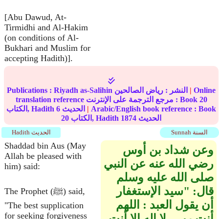
[Abu Dawud, At-
Tirmidhi and Al-Hakim
(on conditions of Al-
Bukhari and Muslim for
accepting Hadith)].
Online
|
النشر :
رياض الصالحين
Riyadh as-Salihin
Publications :
20
translation reference مرجع الترجمة على الإنترنت : Book
Arabic/English book reference : Book
|
الحديث
6
الكتاب, Hadith
الحديث
1874
الكتاب, Hadith
20
Sunnah السنة
Hadith الحديث
Shaddad bin Aus (May
وعن شداد بن أوس
Allah be pleased with
رضي الله عنه عن النبي
him) said:
صلى الله عليه وسلم
قال‏:‏ ‏"‏سيد الإستغفار
The Prophet (ﷺ) said,
أن يقول العبد ‏:‏ اللهم
"The best supplication
for seeking forgiveness
أنت ربي، لا إله إلا أنت