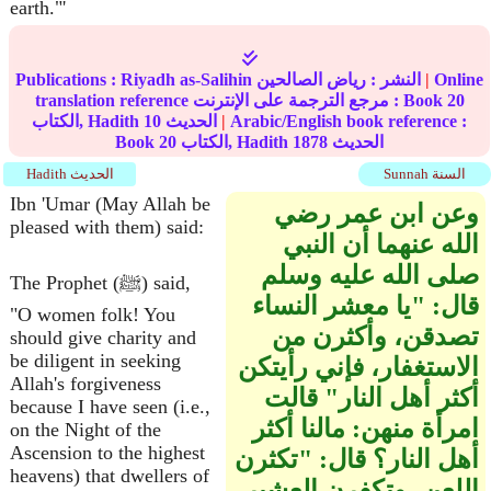
earth."'
Online
|
النشر :
رياض الصالحين
Riyadh as-Salihin
Publications :
20
translation reference مرجع الترجمة على الإنترنت : Book
Arabic/English book reference :
|
الحديث
10
الكتاب, Hadith
الحديث
1878
الكتاب, Hadith
20
Book
Sunnah السنة
Hadith الحديث
Ibn 'Umar (May Allah be
وعن ابن عمر رضي
pleased with them) said:
الله عنهما أن النبي
صلى الله عليه وسلم
The Prophet (ﷺ) said,
قال‏:‏ ‏"‏يا معشر النساء
"O women folk! You
تصدقن، وأكثرن من
should give charity and
be diligent in seeking
الاستغفار، فإني رأيتكن
Allah's forgiveness
أكثر أهل النار‏"‏ قالت
because I have seen (i.e.,
امرأة منهن‏:‏ مالنا أكثر
on the Night of the
Ascension to the highest
أهل النار‏؟‏ قال‏:‏ ‏"‏تكثرن
heavens) that dwellers of
اللعن، وتكفرن العشير