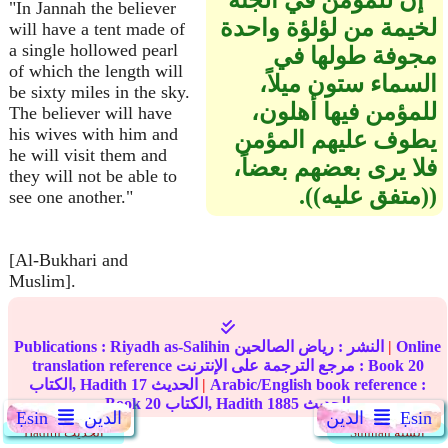
‏"‏إن للمؤمن في الجنة
"In Jannah the believer
لخيمة من لؤلؤة واحدة
will have a tent made of
a single hollowed pearl
مجوفة طولها في
of which the length will
السماء ستون ميلاً،
be sixty miles in the sky.
للمؤمن فيها أهلون،
The believer will have
his wives with him and
يطوف عليهم المؤمن
he will visit them and
فلا يرى بعضهم بعضاً،
they will not be able to
‏(‏‏(‏متفق عليه‏)‏‏)‏‏.‏
see one another."
[Al-Bukhari and
Muslim].
Online
|
النشر :
رياض الصالحين
Riyadh as-Salihin
Publications :
20
translation reference مرجع الترجمة على الإنترنت : Book
Arabic/English book reference :
|
الحديث
17
الكتاب, Hadith
الحديث
1885
الكتاب, Hadith
20
Book
Ẹsin
الدين
الدين
Ẹsin
Sunnah السنة
Hadith الحديث