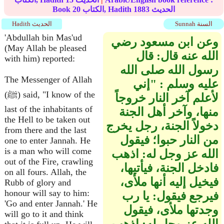
الحديث
1883
الكتاب, Hadith
20
Book
Sunnah السنة
Hadith الحديث
'Abdullah bin Mas'ud
وعن ابن مسعود رضي
(May Allah be pleased
الله عنه قال‏:‏ قال
with him) reported:
رسول الله صلى الله
The Messenger of Allah
عليه وسلم ‏:‏ ‏"‏إني
(ﷺ) said, "I know of the
لأعلم آخر النار خروجاً
last of the inhabitants of
منها، وآخر أهل الجنة
the Hell to be taken out
دخولاً الجنة، رجل يخرج
from there and the last
من النار حبوا؛ فيقول
one to enter Jannah. He
is a man who will come
الله عز وجل له‏:‏ اذهب
out of the Fire, crawling
فادخل الجنة، فيأتيها،
on all fours. Allah, the
فيخيل إليه أنها ملأى،
Rubb of glory and
honour will say to him:
فيرجع فيقول‏:‏ يا رب
'Go and enter Jannah.' He
وجدتها ملأى، فيقول
will go to it and think