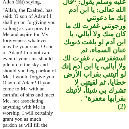
عليه وسلم يقول‏:‏ “قال
Allah (ﷺ) saying,
الله تعالى‏:‏ يا ابن آدم
"Allah, the Exalted, has
said: 'O son of Adam! I
إنك ما دعوتني
shall go on forgiving you
ورجوتني غفرت لك ما
so long as you pray to
كان منك ولا أبالي، يا
Me and aspire for My
forgiveness whatever
ابن آدم لو بلغت ذنوبك
may be your sins. O son
عنان السماء، ثم
of Adam! I do not care
استغفرتني ، غفرت لك
even if your sins should
pile up to the sky and
ولا أبالي، يا ابن آدم إنك
should you beg pardon of
لو أتيتني بقراب الأرض
Me, I would forgive you.
خطايا، ثم لقيتني لا
O son of Adam! If you
come to Me with an
تشرك بي شيئاً، لأتيتك
earthful of sins and meet
بقرابها مغفرة‏"‏ ‏.‏
Me, not associating
(2)
anything with Me in
worship, I will certainly
grant you as much
pardon as will fill the