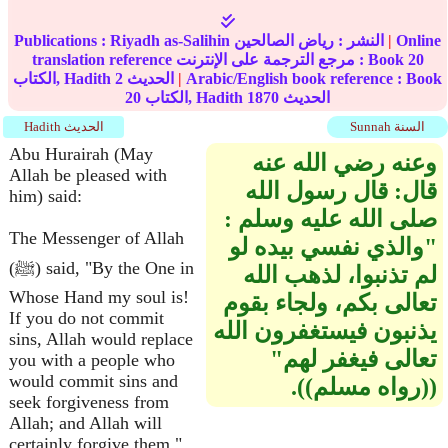
Online
|
النشر :
رياض الصالحين
Riyadh as-Salihin
Publications :
20
translation reference مرجع الترجمة على الإنترنت : Book
Arabic/English book reference : Book
|
الحديث
2
الكتاب, Hadith
الحديث
1870
الكتاب, Hadith
20
Sunnah السنة
Hadith الحديث
Abu Hurairah (May
وعنه رضي الله عنه
Allah be pleased with
قال‏:‏ قال رسول الله
him) said:
صلى الله عليه وسلم ‏:‏ ‏
The Messenger of Allah
"‏والذي نفسي بيده لو
(ﷺ) said, "By the One in
لم تذنبوا، لذهب الله
Whose Hand my soul is!
تعالى بكم، ولجاء بقوم
If you do not commit
يذنبون فيستغفرون الله
sins, Allah would replace
تعالى فيغفر لهم‏"‏
you with a people who
would commit sins and
‏(‏‏(‏رواه مسلم‏)‏‏)‏‏.‏
seek forgiveness from
Allah; and Allah will
certainly forgive them."