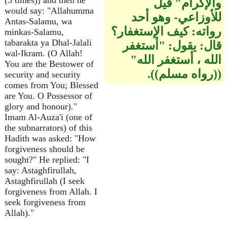
(3 times)] and then he
والإكرام‏"‏ قيل
would say: "Allahumma
للأوزاعي- وهو أحد
Antas-Salamu, wa
رواته‏:‏ كيف الإستغفار‏؟‏
minkas-Salamu,
tabarakta ya Dhal-Jalali
قال‏:‏ يقول‏:‏ ‏"‏أستغفر
wal-Ikram. (O Allah!
الله ، أستغفر الله‏"‏
You are the Bestower of
‏(‏‏(‏رواه مسلم‏)‏‏)‏‏.‏
security and security
comes from You; Blessed
are You. O Possessor of
glory and honour)."
Imam Al-Auza'i (one of
the subnarrators) of this
Hadith was asked: "How
forgiveness should be
sought?" He replied: "I
say: Astaghfirullah,
Astaghfirullah (I seek
forgiveness from Allah. I
seek forgiveness from
Allah)."