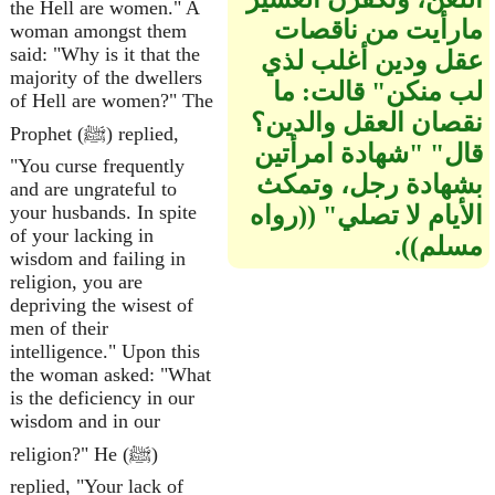
the Hell are women." A
مارأيت من ناقصات
woman amongst them
said: "Why is it that the
عقل ودين أغلب لذي
majority of the dwellers
لب منكن‏"‏ قالت‏:‏ ما
of Hell are women?" The
نقصان العقل والدين‏؟‏
Prophet (ﷺ) replied,
قال‏"‏ ‏"‏شهادة امرأتين
"You curse frequently
بشهادة رجل، وتمكث
and are ungrateful to
الأيام لا تصلي‏"‏ ‏(‏‏(‏رواه
your husbands. In spite
of your lacking in
مسلم‏)‏‏)‏‏.‏
wisdom and failing in
religion, you are
depriving the wisest of
men of their
intelligence." Upon this
the woman asked: "What
is the deficiency in our
wisdom and in our
religion?" He (ﷺ)
replied, "Your lack of