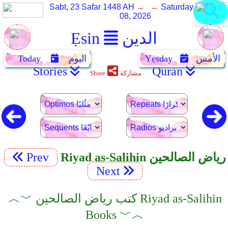
Sabt, 23 Safar 1448 AH
→ ←
Saturday, August
08, 2026
الدين
Ẹsin
الأمس
Yẹsday
اليوم
Today
Stories
Quran
مشاركة
Share
Riyad as-Salihin رياض الصالحين
Prev
Next
︿﹀ كتب رياض الصالحين Riyad as-Salihin
Books ﹀︿