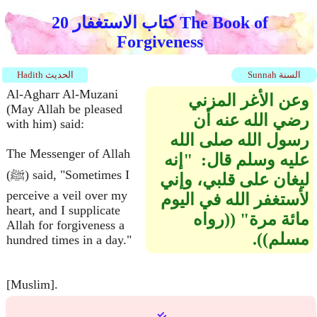
كتاب الاستغفار 20 The Book of
Forgiveness
Sunnah السنة
Hadith الحديث
Al-Agharr Al-Muzani
وعن الأغر المزني
(May Allah be pleased
رضي الله عنه أن
with him) said:
رسول الله صلى الله
The Messenger of Allah
عليه وسلم قال‏:‏ ‏ "‏إنه
(ﷺ) said, "Sometimes I
ليغان على قلبي، وإني
perceive a veil over my
لأستغفر الله في اليوم
heart, and I supplicate
مائة مرة‏"‏ ‏(‏‏(‏رواه
Allah for forgiveness a
مسلم‏)‏‏)‏‏.‏
hundred times in a day."
[Muslim].