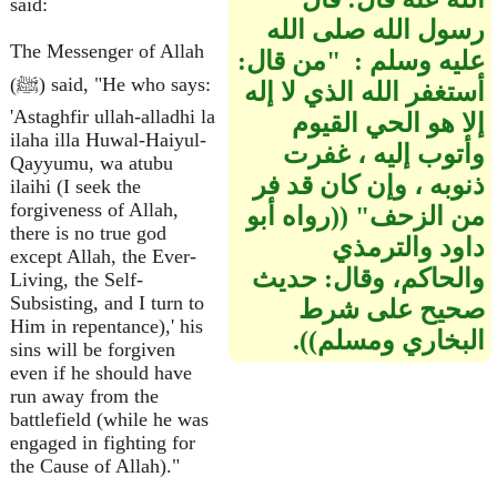
said:
رسول الله صلى الله
The Messenger of Allah
عليه وسلم ‏:‏ ‏ "‏من قال‏:‏
(ﷺ) said, "He who says:
أستغفر الله الذي لا إله
'Astaghfir ullah-alladhi la
إلا هو الحي القيوم
ilaha illa Huwal-Haiyul-
وأتوب إليه ، غفرت
Qayyumu, wa atubu
ذنوبه ، وإن كان قد فر
ilaihi (I seek the
forgiveness of Allah,
من الزحف‏"‏ ‏(‏‏(‏رواه أبو
there is no true god
داود والترمذي
except Allah, the Ever-
والحاكم، وقال‏:‏ حديث
Living, the Self-
Subsisting, and I turn to
صحيح على شرط
Him in repentance),' his
البخاري ومسلم‏)‏‏)‏‏.‏
sins will be forgiven
even if he should have
run away from the
battlefield (while he was
engaged in fighting for
the Cause of Allah)."