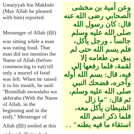
Umaiyyah bin Makhshi
وعن أمية بن مخشى
(May Allah be pleased
الصحابي رضى الله عنه
with him) reported:
قال‏:‏ كان رسول الله
صلى الله عليه وسلم
Messenger of Allah (ﷺ)
جالساً ، ورجل يأكل،
was sitting while a man
was eating food. That
فلم يسم الله حتى لم
man did not mention the
يبق من طعامه إلا
Name of Allah (before
لقمة، فلما رفعها إلى
commencing to eat) till
only a morsel of food
فيه، قال‏:‏ بسم الله أوله
was left. When he raised
وآخره، فضحك النبي
it to his mouth, he said:
صلى الله عليه وسلم،
"Bismillah awwalahu wa
akhirahu (With the Name
ثم قال‏:‏‏ "‏ما زال
of Allah, in the
الشيطان يأكل معه،
beginning and in the
فلما ذكر اسم الله
end)." Messenger of
استقاء ما فيه بطنه‏"‏ ‏.‏ ‏‏‏.‏
Allah (ﷺ) smiled at this