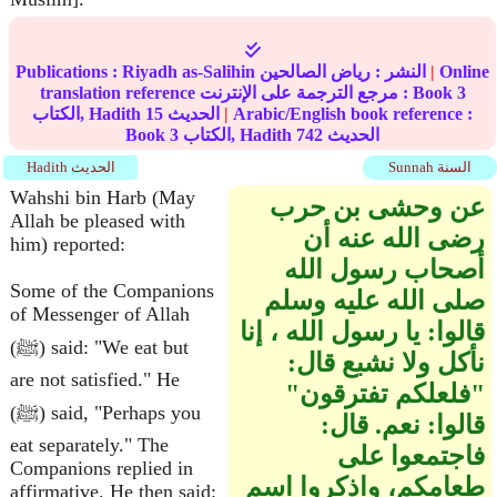
Online
|
النشر :
رياض الصالحين
Riyadh as-Salihin
Publications :
3
translation reference مرجع الترجمة على الإنترنت : Book
Arabic/English book reference :
|
الحديث
15
الكتاب, Hadith
الحديث
742
الكتاب, Hadith
3
Book
Sunnah السنة
Hadith الحديث
Wahshi bin Harb (May
عن وحشى بن حرب
Allah be pleased with
رضى الله عنه أن
him) reported:
أصحاب رسول الله
Some of the Companions
صلى الله عليه وسلم
of Messenger of Allah
قالوا‏:‏ يا رسول الله ، إنا
(ﷺ) said: "We eat but
نأكل ولا نشبع قال‏:‏
are not satisfied." He
‏"‏فلعلكم تفترقون‏"‏
(ﷺ) said, "Perhaps you
قالوا‏:‏ نعم‏.‏ قال‏:‏
eat separately." The
فاجتمعوا على
Companions replied in
طعامكم، واذكروا اسم
affirmative. He then said: