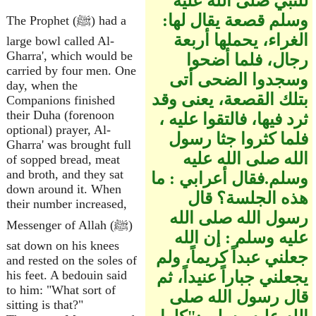
للنبي صلى الله عليه
وسلم قصعة يقال لها‏:‏
The Prophet (ﷺ) had a
الغراء، يحملها أربعة
large bowl called Al-
Gharra', which would be
رجال، فلما أضحوا
carried by four men. One
وسجدوا الضحى أتى
day, when the
بتلك القصعة، يعنى وقد
Companions finished
their Duha (forenoon
ثرد فيها، فالتقوا عليه ،
optional) prayer, Al-
فلما كثروا جثا رسول
Gharra' was brought full
الله صلى الله عليه
of sopped bread, meat
and broth, and they sat
وسلم‏.‏فقال أعرابي ‏:‏ ما
down around it. When
هذه الجلسة‏؟‏ قال
their number increased,
رسول الله صلى الله
Messenger of Allah (ﷺ)
عليه وسلم ‏:‏ إن الله
sat down on his knees
جعلني عبداً كريماً، ولم
and rested on the soles of
يجعلني جباراً عنيداً، ثم
his feet. A bedouin said
to him: "What sort of
قال رسول الله صلى
sitting is that?"