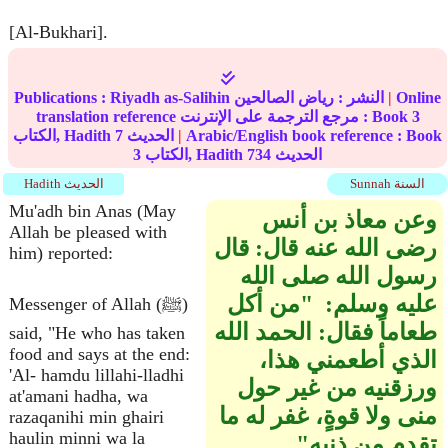
[Al-Bukhari].
Online
|
النشر :
رياض الصالحين
Riyadh as-Salihin
Publications :
3
translation reference مرجع الترجمة على الإنترنت : Book
Arabic/English book reference : Book
|
الحديث
7
الكتاب, Hadith
الحديث
734
الكتاب, Hadith
3
Sunnah السنة
Hadith الحديث
Mu'adh bin Anas (May
وعن معاذ بن أنس
Allah be pleased with
رضى الله عنه قال‏:‏ قال
him) reported:
رسول الله صلى الله
عليه وسلم‏:‏ ‏ "‏من أكل
Messenger of Allah (ﷺ)
طعاماً فقال‏:‏ الحمد الله
said, "He who has taken
food and says at the end:
الذي أطعمني هذا،
'Al- hamdu lillahi-lladhi
ورزقنيه من غير حول
at'amani hadha, wa
منى ولا قوةٍ، غفر له ما
razaqanihi min ghairi
haulin minni wa la
تقدم من ذنبه‏"‏ ‏‏‏.‏