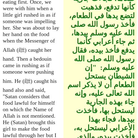
eating first. Once, we
كأنها تدفع، فذهبت
were with him when a
لتضع يدها في الطعام،
little girl rushed in as if
someone was impelling
فأخذ رسول الله صلى
her. She was about to lay
الله عليه وسلم بيدها،
her hand on the food
ثم جاء أعرابي كأنما
when the Messenger of
يدفع فأخذ بيده، فقال
Allah (ﷺ) caught her
رسول الله صلى الله
hand. Then a bedouin
came in rushing as if
عليه وسلم‏:‏ ‏ "‏إن
someone were pushing
الشيطان يستحل
him. He (ﷺ) caught his
الطعام أن لا يذكر اسم
hand also and said,
الله تعالى عليه، وإنه
"Satan considers that
جاء بهذه الجارية
food lawful for himself
on which the Name of
ليستحل بها، فأخذت
Allah is not mentioned.
بيدها، فجاء بهذا
He (Satan) brought this
الأعرابي ليستحل به،
girl to make the food
lawful through her but I
فأخذت بيده، والذي