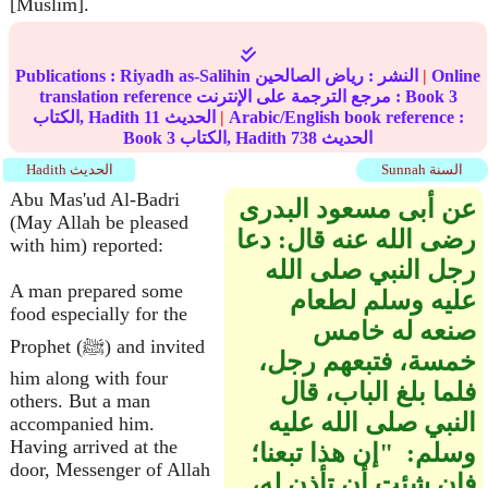
[Muslim].
Online
|
النشر :
رياض الصالحين
Riyadh as-Salihin
Publications :
3
translation reference مرجع الترجمة على الإنترنت : Book
Arabic/English book reference :
|
الحديث
11
الكتاب, Hadith
الحديث
738
الكتاب, Hadith
3
Book
Sunnah السنة
Hadith الحديث
Abu Mas'ud Al-Badri
عن أبى مسعود البدرى
(May Allah be pleased
رضى الله عنه قال‏:‏ دعا
with him) reported:
رجل النبي صلى الله
A man prepared some
عليه وسلم لطعام
food especially for the
صنعه له خامس
Prophet (ﷺ) and invited
خمسة، فتبعهم رجل،
him along with four
فلما بلغ الباب، قال
others. But a man
النبي صلى الله عليه
accompanied him.
Having arrived at the
وسلم‏:‏ ‏ "‏إن هذا تبعنا؛
door, Messenger of Allah
فإن شئت أن تأذن له،