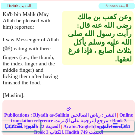
Sunnah السنة
Hadith الحديث
Ka'b bin Malik (May
وعن كعب بن مالك
Allah be pleased with
رضى الله عنه قال‏:‏
him) reported:
رأيت رسول الله صلى
I saw Messenger of Allah
الله عليه وسلم يأكل
(ﷺ) eating with three
بثلاث أصابع ، فإذا فرغ
fingers (i.e., the thumb,
لعقها‏.‏ ‏
the index finger and the
middle finger) and
licking them after having
finished the food.
[Muslim].
Online
|
النشر :
رياض الصالحين
Riyadh as-Salihin
Publications :
3
translation reference مرجع الترجمة على الإنترنت : Book
Ẹsin
الدين
الدين
Ẹsin
Arabic/English book reference :
|
الحديث
22
الكتاب, Hadith
الحديث
749
الكتاب, Hadith
3
Book