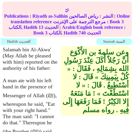
Online
|
النشر :
رياض الصالحين
Riyadh as-Salihin
Publications :
3
translation reference مرجع الترجمة على الإنترنت : Book
Arabic/English book reference :
|
الحديث
13
الكتاب, Hadith
الحديث
740
الكتاب, Hadith
3
Book
Sunnah السنة
Hadith الحديث
Salamah bin Al-Akwa'
وعن سلمةَ بن الأَكْوَع
(May Allah be pleased
أنَّ رَجُلاً أَكَلَ عِنْدَ رَسُولِ
with him) reported on the
الله بِشِمَالِهِ ، فَقَالَ : «
authority of his father:
كُلْ بِيَمِينِكَ » قَالَ : لا
A man ate with his left
أسْتَطِيعُ . قَالَ : « لا
hand in the presence of
اسْتَطَعْتَ » ! مَا مَنَعَهُ
Messenger of Allah (ﷺ),
إِلا الكِبْرُ ! فَمَا رَفَعَهَا إِلَى
whereupon he said, "Eat
فِيهِ . رواه مسلم
with your right hand."
The man said: "I cannot
do that." Thereupon he
(the Prophet (ﷺ)) said,