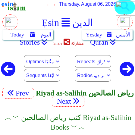
→ ←
Thursday, August 06, 2026
الدين
Ẹsin
الأمس
Yẹsday
اليوم
Today
Stories
Quran
مشاركة
Share
Riyad as-Salihin رياض الصالحين
Prev
Next
︿﹀ كتب رياض الصالحين Riyad as-Salihin
Books ﹀︿