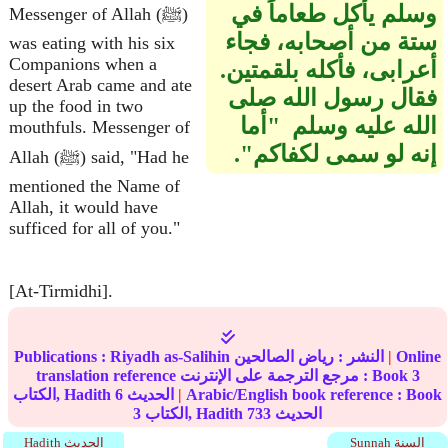
وسلم يأكل طعاماً في
Messenger of Allah (ﷺ)
ستة من أصحابه، فجاء
was eating with his six
Companions when a
أعرابى، فأكله بلقمتين‏.‏
desert Arab came and ate
فقال رسول الله صلى
up the food in two
الله عليه وسلم ‏ "‏أما
mouthfuls. Messenger of
إنه لو سمى لكفاكم‏"‏‏.‏
Allah (ﷺ) said, "Had he
mentioned the Name of
Allah, it would have
sufficed for all of you."
[At-Tirmidhi].
Online
|
النشر :
رياض الصالحين
Riyadh as-Salihin
Publications :
3
translation reference مرجع الترجمة على الإنترنت : Book
Arabic/English book reference : Book
|
الحديث
6
الكتاب, Hadith
الحديث
733
الكتاب, Hadith
3
Sunnah السنة
Hadith الحديث