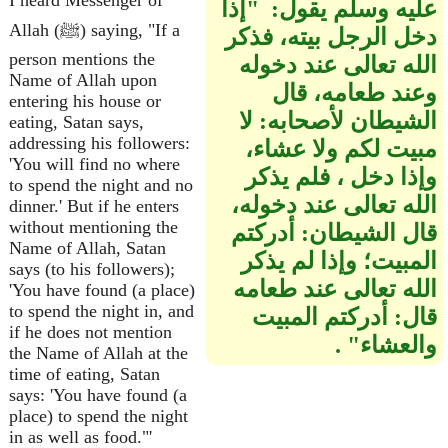
I heard Messenger of
عليه وسلم يقول‏:‏ ‏ "‏إذا
Allah (ﷺ) saying, "If a
دخل الرجل بيته، فذكر
person mentions the
الله تعالى عند دخوله
Name of Allah upon
وعند طعامه، قال
entering his house or
الشيطان لأصحابه‏:‏ لا
eating, Satan says,
addressing his followers:
مبيت لكم ولا عشاء،
'You will find no where
وإذا دخل ، فلم يذكر
to spend the night and no
الله تعالى عند دخوله،
dinner.' But if he enters
without mentioning the
قال الشيطان‏:‏ أدركتم
Name of Allah, Satan
المبيت؛ وإذا لم يذكر
says (to his followers);
الله تعالى عند طعامه
'You have found (a place)
to spend the night in, and
قال‏:‏ أدركتم المبيت
if he does not mention
والعشاء‏"‏ ‏.‏
the Name of Allah at the
time of eating, Satan
says: 'You have found (a
place) to spend the night
in as well as food."'