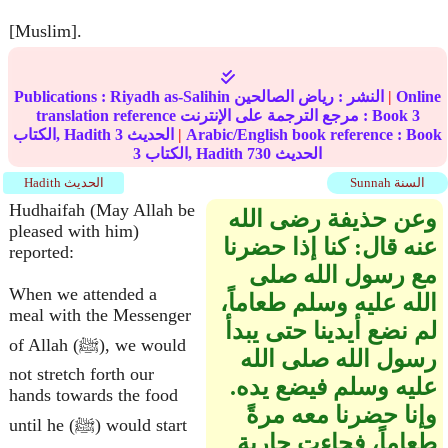
[Muslim].
Online
|
النشر :
رياض الصالحين
Riyadh as-Salihin
Publications :
3
translation reference مرجع الترجمة على الإنترنت : Book
Arabic/English book reference : Book
|
الحديث
3
الكتاب, Hadith
الحديث
730
الكتاب, Hadith
3
Sunnah السنة
Hadith الحديث
Hudhaifah (May Allah be
وعن حذيفة رضى الله
pleased with him)
عنه قال‏:‏ كنا إذا حضرنا
reported:
مع رسول الله صلى
When we attended a
الله عليه وسلم طعاماً،
meal with the Messenger
لم نضع أيدينا حتى يبدأ
of Allah (ﷺ), we would
رسول الله صلى الله
not stretch forth our
عليه وسلم فيضع يده‏.‏
hands towards the food
وإنا حضرنا معه مرةً
until he (ﷺ) would start
طعاماً، فجاءت جارية