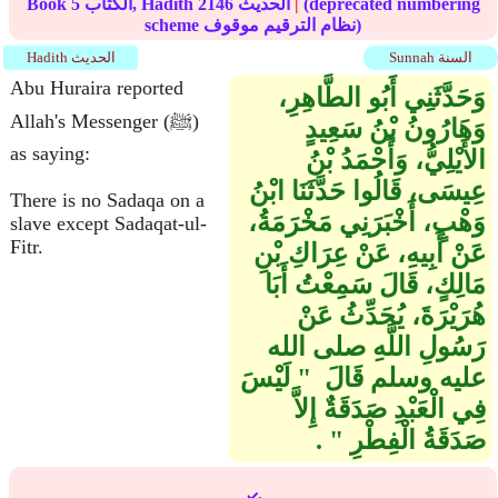
(deprecated numbering
|
الحديث
2146
الكتاب, Hadith
5
Book
scheme نظام الترقيم موقوف)
Sunnah السنة
Hadith الحديث
Abu Huraira reported
وَحَدَّثَنِي أَبُو الطَّاهِرِ،
Allah's Messenger (ﷺ)
وَهَارُونُ بْنُ سَعِيدٍ
as saying:
الأَيْلِيُّ، وَأَحْمَدُ بْنُ
عِيسَى، قَالُوا حَدَّثَنَا ابْنُ
There is no Sadaqa on a
وَهْبٍ، أَخْبَرَنِي مَخْرَمَةُ،
slave except Sadaqat-ul-
Fitr.
عَنْ أَبِيهِ، عَنْ عِرَاكِ بْنِ
مَالِكٍ، قَالَ سَمِعْتُ أَبَا
هُرَيْرَةَ، يُحَدِّثُ عَنْ
رَسُولِ اللَّهِ صلى الله
عليه وسلم قَالَ ‏ "‏ لَيْسَ
فِي الْعَبْدِ صَدَقَةٌ إِلاَّ
صَدَقَةُ الْفِطْرِ ‏"‏ ‏.‏