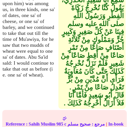
سَمِعَ أَبَا سَعِيدٍ الْخُدْرِيَّ،
upon him) was among
يَقُولُ كُنَّا نُخْرِجُ زَكَاةَ
us, in three kinds, one sa'
الْفِطْرِ وَرَسُولُ اللَّهِ
of dates, one sa' of
cheese, or one sa' of
صلى الله عليه وسلم
barley, and we continued
فِينَا عَنْ كُلِّ صَغِيرٍ وَكَبِيرٍ
to take that out till the
حُرٍّ وَمَمْلُوكٍ مِنْ ثَلاَثَةِ
time of Mu'awiya, for he
saw that two mudds of
أَصْنَافٍ صَاعًا مِنْ تَمْرٍ
wheat were equal to one
صَاعًا مِنْ أَقِطٍ صَاعًا مِنْ
sa' of dates. Abu Sa'id
شَعِيرٍ فَلَمْ نَزَلْ نُخْرِجُهُ
sald: I would continue to
take that out as before (i
كَذَلِكَ حَتَّى كَانَ مُعَاوِيَةُ
e. one sa' of wheat).
فَرَأَى أَنَّ مُدَّيْنِ مِنْ بُرٍّ
تَعْدِلُ صَاعًا مِنْ تَمْرٍ ‏.‏
قَالَ أَبُو سَعِيدٍ فَأَمَّا أَنَا
فَلاَ أَزَالُ أُخْرِجُهُ كَذَلِكَ ‏.‏
In-book
|
مرجع :
صحيح مسلم
985 c
Sahih Muslim
Reference :