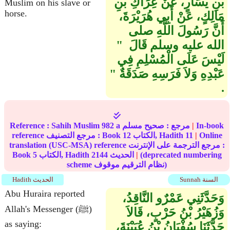
بْنِ يَسَارٍ، عَنْ عِرَاكِ بْنِ
Muslim on his slave or
horse.
مَالِكٍ، عَنْ أَبِي هُرَيْرَةَ،
أَنَّ رَسُولَ اللَّهِ صلى
الله عليه وسلم قَالَ ‏ "‏
لَيْسَ عَلَى الْمُسْلِمِ فِي
عَبْدِهِ وَلاَ فَرَسِهِ صَدَقَةٌ ‏"‏
‏.‏
In-book
|
مرجع :
صحيح مسلم
982 a
Sahih Muslim
Reference :
Online
|
11
الكتاب, Hadith
12
reference مرجع التصنيف : Book
translation (USC-MSA) reference مرجع الترجمة على الإنترنت :
(deprecated numbering
|
الحديث
2144
الكتاب, Hadith
5
Book
scheme نظام الترقيم موقوف)
Sunnah السنة
Hadith الحديث
Abu Huraira reported
وَحَدَّثَنِي عَمْرٌو النَّاقِدُ،
Allah's Messenger (ﷺ)
وَزُهَيْرُ بْنُ حَرْبٍ، قَالاَ
as saying:
حَدَّثَنَا سُفْيَانُ بْنُ عُيَيْنَةَ،