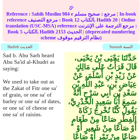
In-book
|
مرجع :
صحيح مسلم
984 e
Sahih Muslim
Reference :
Online
|
20
الكتاب, Hadith
12
reference مرجع التصنيف : Book
translation (USC-MSA) reference مرجع الترجمة على الإنترنت :
(deprecated numbering
|
الحديث
2153
الكتاب, Hadith
5
Book
scheme نظام الترقيم موقوف)
Sunnah السنة
Hadith الحديث
Sad b. Abu Sarh heard
حَدَّثَنَا يَحْيَى بْنُ يَحْيَى،
Abu Sa'id al-Khudri as
قَالَ قَرَأْتُ عَلَى مَالِكٍ
saying:
عَنْ زَيْدِ بْنِ أَسْلَمَ، عَنْ
We used to take out as
عِيَاضِ بْنِ، عَبْدِ اللَّهِ بْنِ
the Zakat of Fitr one sa'
سَعْدِ بْنِ أَبِي سَرْحٍ أَنَّهُ
of grain, or one sa' of
سَمِعَ أَبَا سَعِيدٍ الْخُدْرِيَّ،
barley or one sa' of dates,
or one sa' of cheese or
يَقُولُ كُنَّا نُخْرِجُ زَكَاةَ
one sa' of raisins.
الْفِطْرِ صَاعًا مِنْ طَعَامٍ
أَوْ صَاعًا مِنْ شَعِيرٍ أَوْ
صَاعًا مِنْ تَمْرٍ أَوْ صَاعًا