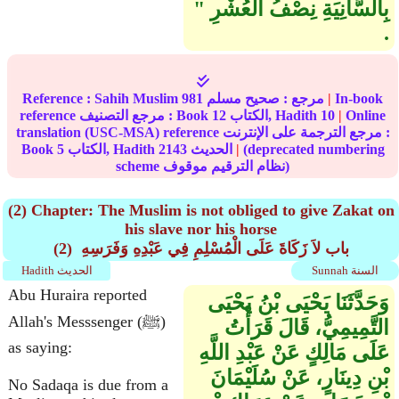
بِالسَّانِيَةِ نِصْفُ الْعُشْرِ ‏"‏
‏.‏
In-book
|
مرجع :
صحيح مسلم
981
Sahih Muslim
Reference :
Online
|
10
الكتاب, Hadith
12
reference مرجع التصنيف : Book
translation (USC-MSA) reference مرجع الترجمة على الإنترنت :
(deprecated numbering
|
الحديث
2143
الكتاب, Hadith
5
Book
scheme نظام الترقيم موقوف)
(2) Chapter: The Muslim is not obliged to give Zakat on
his slave nor his horse
(2) باب لاَ زَكَاةَ عَلَى الْمُسْلِمِ فِي عَبْدِهِ وَفَرَسِهِ ‏‏
Sunnah السنة
Hadith الحديث
Abu Huraira reported
وَحَدَّثَنَا يَحْيَى بْنُ يَحْيَى
Allah's Messsenger (ﷺ)
التَّمِيمِيُّ، قَالَ قَرَأْتُ
as saying:
عَلَى مَالِكٍ عَنْ عَبْدِ اللَّهِ
بْنِ دِينَارٍ، عَنْ سُلَيْمَانَ
No Sadaqa is due from a