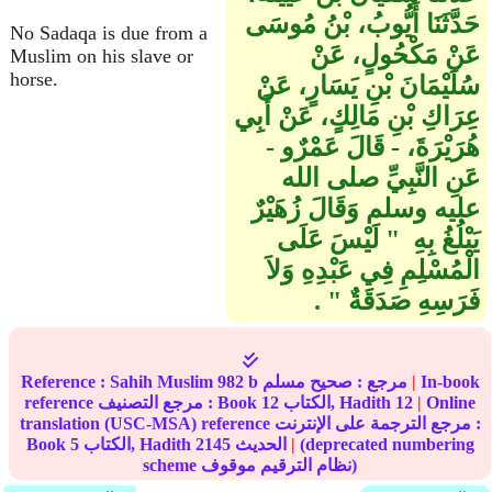
حَدَّثَنَا أَيُّوبُ، بْنُ مُوسَى
No Sadaqa is due from a
عَنْ مَكْحُولٍ، عَنْ
Muslim on his slave or
horse.
سُلَيْمَانَ بْنِ يَسَارٍ، عَنْ
عِرَاكِ بْنِ مَالِكٍ، عَنْ أَبِي
هُرَيْرَةَ، - قَالَ عَمْرٌو -
عَنِ النَّبِيِّ صلى الله
عليه وسلم وَقَالَ زُهَيْرٌ
يَبْلُغُ بِهِ ‏ "‏ لَيْسَ عَلَى
الْمُسْلِمِ فِي عَبْدِهِ وَلاَ
فَرَسِهِ صَدَقَةٌ ‏"‏ ‏.‏
In-book
|
مرجع :
صحيح مسلم
982 b
Sahih Muslim
Reference :
Online
|
12
الكتاب, Hadith
12
reference مرجع التصنيف : Book
translation (USC-MSA) reference مرجع الترجمة على الإنترنت :
(deprecated numbering
|
الحديث
2145
الكتاب, Hadith
5
Book
scheme نظام الترقيم موقوف)