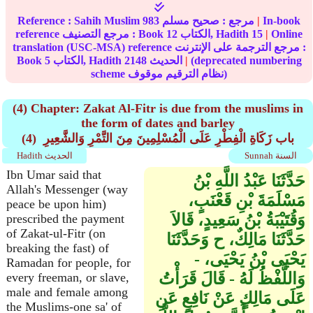
In-book
|
مرجع :
صحيح مسلم
983
Sahih Muslim
Reference :
Online
|
15
الكتاب, Hadith
12
reference مرجع التصنيف : Book
translation (USC-MSA) reference مرجع الترجمة على الإنترنت :
(deprecated numbering
|
الحديث
2148
الكتاب, Hadith
5
Book
scheme نظام الترقيم موقوف)
(4) Chapter: Zakat Al-Fitr is due from the muslims in
the form of dates and barley
(4) باب زَكَاةِ الْفِطْرِ عَلَى الْمُسْلِمِينَ مِنَ التَّمْرِ وَالشَّعِيرِ ‏‏
Sunnah السنة
Hadith الحديث
Ibn Umar said that
حَدَّثَنَا عَبْدُ اللَّهِ بْنُ
Allah's Messenger (way
مَسْلَمَةَ بْنِ قَعْنَبٍ،
peace be upon him)
وَقُتَيْبَةُ بْنُ سَعِيدٍ، قَالاَ
prescribed the payment
of Zakat-ul-Fitr (on
حَدَّثَنَا مَالِكٌ، ح وَحَدَّثَنَا
breaking the fast) of
يَحْيَى بْنُ يَحْيَى، -
Ramadan for people, for
وَاللَّفْظُ لَهُ - قَالَ قَرَأْتُ
every freeman, or slave,
male and female among
عَلَى مَالِكٍ عَنْ نَافِعٍ عَنِ
the Muslims-one sa' of