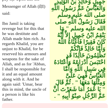
جَمِيلٍ وَخَالِدُ بْنُ الْوَلِيدِ
Messenger of Allah (ﷺ)
وَالْعَبَّاسُ عَمُّ رَسُولِ اللَّهِ
said:
صلى الله عليه وسلم
فَقَالَ رَسُولُ اللَّهِ صلى
Ibn Jamil is taking
الله عليه وسلم ‏"‏ مَا
revenge but for this that
he was destitute and
يَنْقِمُ ابْنُ جَمِيلٍ إِلاَّ أَنَّهُ
Allah made him rich. As
كَانَ فَقِيرًا فَأَغْنَاهُ اللَّهُ
regards Khalid, you are
وَأَمَّا خَالِدٌ فَإِنَّكُمْ
unjust to Khalid, for be
reserved his armours and
تَظْلِمُونَ خَالِدًا قَدِ
weapons for the sake of
احْتَبَسَ أَدْرَاعَهُ وَأَعْتَادَهُ
Allah, and as for 'Abbas,
فِي سَبِيلِ اللَّهِ وَأَمَّا
I shall be responsible for
it and an equal amount
الْعَبَّاسُ فَهِيَ عَلَىَّ
along with it. And he
وَمِثْلُهَا مَعَهَا ‏"‏ ‏.‏ ثُمَّ قَالَ
again said: 'Umar, bear
‏"‏ يَا عُمَرُ أَمَا شَعَرْتَ أَنَّ
this in mind, the uncle of
a person is like his
عَمَّ الرَّجُلِ صِنْوُ أَبِيهِ ‏"‏ ‏.‏
father.