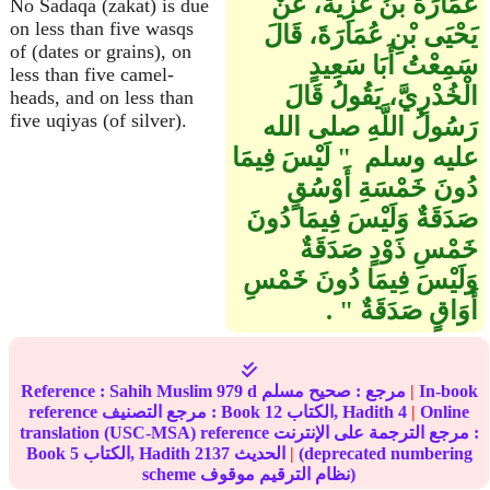
عُمَارَةُ بْنُ غَزِيَّةَ، عَنْ
No Sadaqa (zakat) is due
on less than five wasqs
يَحْيَى بْنِ عُمَارَةَ، قَالَ
of (dates or grains), on
سَمِعْتُ أَبَا سَعِيدٍ
less than five camel-
الْخُدْرِيَّ، يَقُولُ قَالَ
heads, and on less than
five uqiyas (of silver).
رَسُولُ اللَّهِ صلى الله
عليه وسلم ‏ "‏ لَيْسَ فِيمَا
دُونَ خَمْسَةِ أَوْسُقٍ
صَدَقَةٌ وَلَيْسَ فِيمَا دُونَ
خَمْسِ ذَوْدٍ صَدَقَةٌ
وَلَيْسَ فِيمَا دُونَ خَمْسِ
أَوَاقٍ صَدَقَةٌ ‏"‏ ‏.‏
In-book
|
مرجع :
صحيح مسلم
979 d
Sahih Muslim
Reference :
Online
|
4
الكتاب, Hadith
12
reference مرجع التصنيف : Book
translation (USC-MSA) reference مرجع الترجمة على الإنترنت :
(deprecated numbering
|
الحديث
2137
الكتاب, Hadith
5
Book
scheme نظام الترقيم موقوف)