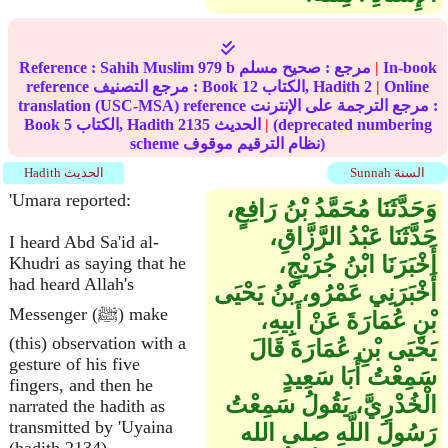
In-book
|
مرجع :
صحيح مسلم
979 b
Sahih Muslim
Reference :
Online
|
2
الكتاب, Hadith
12
reference مرجع التصنيف : Book
translation (USC-MSA) reference مرجع الترجمة على الإنترنت :
(deprecated numbering
|
الحديث
2135
الكتاب, Hadith
5
Book
scheme نظام الترقيم موقوف)
Sunnah السنة
Hadith الحديث
'Umara reported:
وَحَدَّثَنَا مُحَمَّدُ بْنُ رَافِعٍ،
حَدَّثَنَا عَبْدُ الرَّزَّاقِ،
I heard Abd Sa'id al-
أَخْبَرَنَا ابْنُ جُرَيْجٍ،
Khudri as saying that he
had heard Allah's
أَخْبَرَنِي عَمْرُو، بْنُ يَحْيَى
Messenger (ﷺ) make
بْنِ عُمَارَةَ عَنْ أَبِيهِ،
(this) observation with a
يَحْيَى بْنِ عُمَارَةَ قَالَ
gesture of his five
سَمِعْتُ أَبَا سَعِيدٍ
fingers, and then he
الْخُدْرِيَّ، يَقُولُ سَمِعْتُ
narrated the hadith as
transmitted by 'Uyaina
رَسُولَ اللَّهِ صلى الله