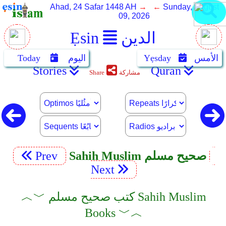
Ahad, 24 Safar 1448 AH
→ ←
Sunday, August
09, 2026
الدين
Ẹsin
الأمس
Yẹsday
اليوم
Today
Stories
Quran
مشاركة
Share
Sahih Muslim صحيح مسلم
Prev
Next
︿﹀ كتب صحيح مسلم Sahih Muslim
Books ﹀︿