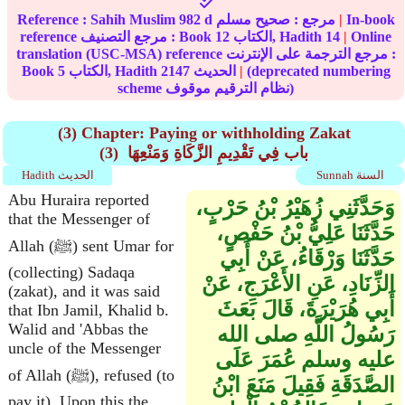
In-book
|
مرجع :
صحيح مسلم
982 d
Sahih Muslim
Reference :
Online
|
14
الكتاب, Hadith
12
reference مرجع التصنيف : Book
translation (USC-MSA) reference مرجع الترجمة على الإنترنت :
(deprecated numbering
|
الحديث
2147
الكتاب, Hadith
5
Book
scheme نظام الترقيم موقوف)
(3) Chapter: Paying or withholding Zakat
(3) باب فِي تَقْدِيمِ الزَّكَاةِ وَمَنْعِهَا ‏‏
Sunnah السنة
Hadith الحديث
Abu Huraira reported
وَحَدَّثَنِي زُهَيْرُ بْنُ حَرْبٍ،
that the Messenger of
حَدَّثَنَا عَلِيُّ بْنُ حَفْصٍ،
Allah (ﷺ) sent Umar for
حَدَّثَنَا وَرْقَاءُ، عَنْ أَبِي
(collecting) Sadaqa
الزِّنَادِ، عَنِ الأَعْرَجِ، عَنْ
(zakat), and it was said
أَبِي هُرَيْرَةَ، قَالَ بَعَثَ
that Ibn Jamil, Khalid b.
Walid and 'Abbas the
رَسُولُ اللَّهِ صلى الله
uncle of the Messenger
عليه وسلم عُمَرَ عَلَى
of Allah (ﷺ), refused (to
الصَّدَقَةِ فَقِيلَ مَنَعَ ابْنُ
pay it). Upon this the