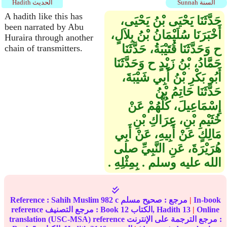
Sunnah السنة
Hadith الحديث
A hadith like this has
حَدَّثَنَا يَحْيَى بْنُ يَحْيَى،
been narrated by Abu
أَخْبَرَنَا سُلَيْمَانُ بْنُ بِلاَلٍ،
Huraira through another
ح وَحَدَّثَنَا قُتَيْبَةُ، حَدَّثَنَا
chain of transmitters.
حَمَّادُ، بْنُ زَيْدٍ ح وَحَدَّثَنَا
أَبُو بَكْرِ بْنُ أَبِي شَيْبَةَ،
حَدَّثَنَا حَاتِمُ بْنُ
إِسْمَاعِيلَ، كُلُّهُمْ عَنْ
خُثَيْمِ بْنِ، عِرَاكِ بْنِ
مَالِكٍ عَنْ أَبِيهِ، عَنْ أَبِي
هُرَيْرَةَ، عَنِ النَّبِيِّ صلى
الله عليه وسلم ‏.‏ بِمِثْلِهِ ‏.‏
In-book
|
مرجع :
صحيح مسلم
982 c
Sahih Muslim
Reference :
Online
|
13
الكتاب, Hadith
12
reference مرجع التصنيف : Book
translation (USC-MSA) reference مرجع الترجمة على الإنترنت :