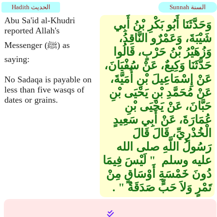
Sunnah السنة
Hadith الحديث
Abu Sa'id al-Khudri
وَحَدَّثَنَا أَبُو بَكْرِ بْنُ أَبِي
reported Allah's
شَيْبَةَ، وَعَمْرٌو النَّاقِدُ،
Messenger (ﷺ) as
وَزُهَيْرُ بْنُ حَرْبٍ، قَالُوا
saying:
حَدَّثَنَا وَكِيعٌ، عَنْ سُفْيَانَ،
عَنْ إِسْمَاعِيلَ بْنِ أُمَيَّةَ،
No Sadaqa is payable on
less than five wasqs of
عَنْ مُحَمَّدِ بْنِ يَحْيَى بْنِ
dates or grains.
حَبَّانَ، عَنْ يَحْيَى بْنِ
عُمَارَةَ، عَنْ أَبِي سَعِيدٍ
الْخُدْرِيِّ، قَالَ قَالَ
رَسُولُ اللَّهِ صلى الله
عليه وسلم ‏ "‏ لَيْسَ فِيمَا
دُونَ خَمْسَةِ أَوْسَاقٍ مِنْ
تَمْرٍ وَلاَ حَبٍّ صَدَقَةٌ ‏"‏ ‏.‏