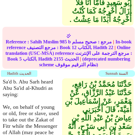
أَبُو سَعِيدٍ فَأَمَّا أَنَا فَلاَ
أَزَالُ أُخْرِجُهُ كَمَا كُنْتُ
أُخْرِجُهُ أَبَدًا مَا عِشْتُ ‏.‏
In-book
|
مرجع :
صحيح مسلم
985 b
Sahih Muslim
Reference :
Online
|
22
الكتاب, Hadith
12
reference مرجع التصنيف : Book
translation (USC-MSA) reference مرجع الترجمة على الإنترنت :
(deprecated numbering
|
الحديث
2155
الكتاب, Hadith
5
Book
scheme نظام الترقيم موقوف)
Sunnah السنة
Hadith الحديث
Sa'd b. Abu Sarh heard
حَدَّثَنَا مُحَمَّدُ بْنُ رَافِعٍ،
Abu Sa'id al-Khudri as
حَدَّثَنَا عَبْدُ الرَّزَّاقِ، عَنْ
saying:
مَعْمَرٍ، عَنْ إِسْمَاعِيلَ بْنِ
We, on behalf of young
أُمَيَّةَ، قَالَ أَخْبَرَنِي
or old, free or slave, used
عِياضُ بْنُ عَبْدِ اللَّهِ بْنِ
to take out the Zakat of
سَعْدِ بْنِ أَبِي سَرْحٍ، أَنَّهُ
Fitr while the Messenger
of Allah (may peace he