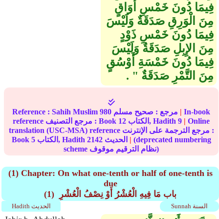
فِيمَا دُونَ خَمْسِ أَوَاقٍ
مِنَ الْوَرِقِ صَدَقَةٌ وَلَيْسَ
فِيمَا دُونَ خَمْسِ ذَوْدٍ
مِنَ الإِبِلِ صَدَقَةٌ وَلَيْسَ
فِيمَا دُونَ خَمْسَةِ أَوْسُقٍ
مِنَ التَّمْرِ صَدَقَةٌ ‏"‏ ‏.‏
In-book
|
مرجع :
صحيح مسلم
980
Sahih Muslim
Reference :
Online
|
9
الكتاب, Hadith
12
reference مرجع التصنيف : Book
translation (USC-MSA) reference مرجع الترجمة على الإنترنت :
(deprecated numbering
|
الحديث
2142
الكتاب, Hadith
5
Book
scheme نظام الترقيم موقوف)
(1) Chapter: On what one-tenth or half of one-tenth is
due
(1) باب مَا فِيهِ الْعُشْرُ أَوْ نِصْفُ الْعُشْرِ ‏‏
Sunnah السنة
Hadith الحديث