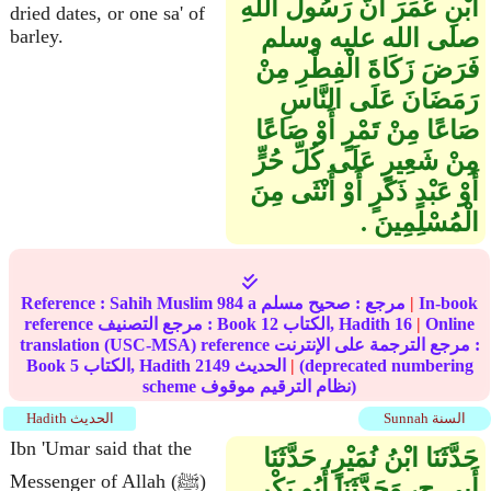
ابْنِ عُمَرَ أَنَّ رَسُولَ اللَّهِ
dried dates, or one sa' of
صلى الله عليه وسلم
barley.
فَرَضَ زَكَاةَ الْفِطْرِ مِنْ
رَمَضَانَ عَلَى النَّاسِ
صَاعًا مِنْ تَمْرٍ أَوْ صَاعًا
مِنْ شَعِيرٍ عَلَى كُلِّ حُرٍّ
أَوْ عَبْدٍ ذَكَرٍ أَوْ أُنْثَى مِنَ
الْمُسْلِمِينَ ‏.‏
In-book
|
مرجع :
صحيح مسلم
984 a
Sahih Muslim
Reference :
Online
|
16
الكتاب, Hadith
12
reference مرجع التصنيف : Book
translation (USC-MSA) reference مرجع الترجمة على الإنترنت :
(deprecated numbering
|
الحديث
2149
الكتاب, Hadith
5
Book
scheme نظام الترقيم موقوف)
Sunnah السنة
Hadith الحديث
Ibn 'Umar said that the
حَدَّثَنَا ابْنُ نُمَيْرٍ، حَدَّثَنَا
Messenger of Allah (ﷺ)
أَبِي ح، وَحَدَّثَنَا أَبُو بَكْرِ