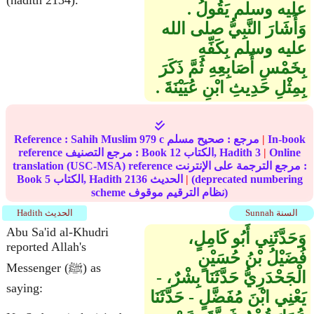
(hadith 2134).
عليه وسلم يَقُولُ ‏.‏
وَأَشَارَ النَّبِيُّ صلى الله
عليه وسلم بِكَفِّهِ
بِخَمْسِ أَصَابِعِهِ ثُمَّ ذَكَرَ
بِمِثْلِ حَدِيثِ ابْنِ عُيَيْنَةَ ‏.‏
In-book
|
مرجع :
صحيح مسلم
979 c
Sahih Muslim
Reference :
Online
|
3
الكتاب, Hadith
12
reference مرجع التصنيف : Book
translation (USC-MSA) reference مرجع الترجمة على الإنترنت :
(deprecated numbering
|
الحديث
2136
الكتاب, Hadith
5
Book
scheme نظام الترقيم موقوف)
Sunnah السنة
Hadith الحديث
Abu Sa'id al-Khudri
وَحَدَّثَنِي أَبُو كَامِلٍ،
reported Allah's
فُضَيْلُ بْنُ حُسَيْنٍ
Messenger (ﷺ) as
الْجَحْدَرِيُّ حَدَّثَنَا بِشْرٌ، -
saying:
يَعْنِي ابْنَ مُفَضَّلٍ - حَدَّثَنَا