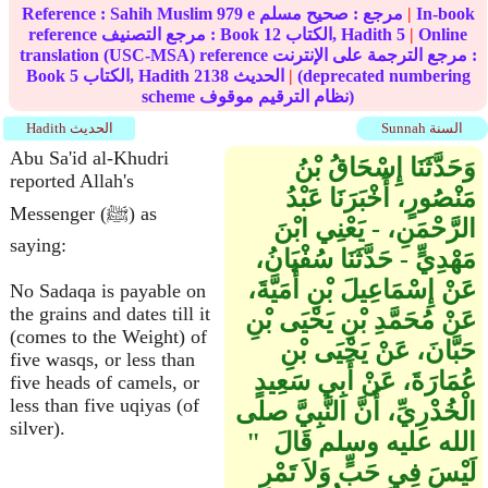
In-book
|
مرجع :
صحيح مسلم
979 e
Sahih Muslim
Reference :
Online
|
5
الكتاب, Hadith
12
reference مرجع التصنيف : Book
translation (USC-MSA) reference مرجع الترجمة على الإنترنت :
(deprecated numbering
|
الحديث
2138
الكتاب, Hadith
5
Book
scheme نظام الترقيم موقوف)
Sunnah السنة
Hadith الحديث
Abu Sa'id al-Khudri
وَحَدَّثَنَا إِسْحَاقُ بْنُ
reported Allah's
مَنْصُورٍ، أَخْبَرَنَا عَبْدُ
Messenger (ﷺ) as
الرَّحْمَنِ، - يَعْنِي ابْنَ
saying:
مَهْدِيٍّ - حَدَّثَنَا سُفْيَانُ،
عَنْ إِسْمَاعِيلَ بْنِ أُمَيَّةَ،
No Sadaqa is payable on
the grains and dates till it
عَنْ مُحَمَّدِ بْنِ يَحْيَى بْنِ
(comes to the Weight) of
حَبَّانَ، عَنْ يَحْيَى بْنِ
five wasqs, or less than
عُمَارَةَ، عَنْ أَبِي سَعِيدٍ
five heads of camels, or
less than five uqiyas (of
الْخُدْرِيِّ، أَنَّ النَّبِيَّ صلى
silver).
الله عليه وسلم قَالَ ‏ "‏
لَيْسَ فِي حَبٍّ وَلاَ تَمْرٍ