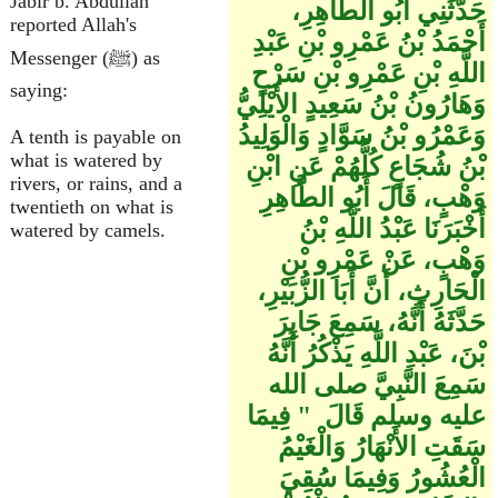
Jabir b. Abdullah
حَدَّثَنِي أَبُو الطَّاهِرِ،
reported Allah's
أَحْمَدُ بْنُ عَمْرِو بْنِ عَبْدِ
Messenger (ﷺ) as
اللَّهِ بْنِ عَمْرِو بْنِ سَرْحٍ
saying:
وَهَارُونُ بْنُ سَعِيدٍ الأَيْلِيُّ
وَعَمْرُو بْنُ سَوَّادٍ وَالْوَلِيدُ
A tenth is payable on
what is watered by
بْنُ شُجَاعٍ كُلُّهُمْ عَنِ ابْنِ
rivers, or rains, and a
وَهْبٍ، قَالَ أَبُو الطَّاهِرِ
twentieth on what is
أَخْبَرَنَا عَبْدُ اللَّهِ بْنُ
watered by camels.
وَهْبٍ، عَنْ عَمْرِو بْنِ
الْحَارِثِ، أَنَّ أَبَا الزُّبَيْرِ،
حَدَّثَهُ أَنَّهُ، سَمِعَ جَابِرَ
بْنَ، عَبْدِ اللَّهِ يَذْكُرُ أَنَّهُ
سَمِعَ النَّبِيَّ صلى الله
عليه وسلم قَالَ ‏ "‏ فِيمَا
سَقَتِ الأَنْهَارُ وَالْغَيْمُ
الْعُشُورُ وَفِيمَا سُقِيَ