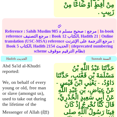
مِنْ أَقِطٍ أَوْ صَاعًا مِنْ
زَبِيبٍ ‏.‏
In-book
|
مرجع :
صحيح مسلم
985 a
Sahih Muslim
Reference :
Online
|
21
الكتاب, Hadith
12
reference مرجع التصنيف : Book
translation (USC-MSA) reference مرجع الترجمة على الإنترنت :
(deprecated numbering
|
الحديث
2154
الكتاب, Hadith
5
Book
scheme نظام الترقيم موقوف)
Sunnah السنة
Hadith الحديث
Abd Sa'id al-Khudri
حَدَّثَنَا عَبْدُ اللَّهِ بْنُ
reported:
مَسْلَمَةَ بْنِ قَعْنَبٍ، حَدَّثَنَا
دَاوُدُ، - يَعْنِي ابْنَ قَيْسٍ -
We, on behalf of every
young or old, free man
عَنْ عِيَاضِ، بْنِ عَبْدِ اللَّهِ
or slave (amongst us),
عَنْ أَبِي سَعِيدٍ الْخُدْرِيِّ،
used to take out during
قَالَ كُنَّا نُخْرِجُ إِذْ كَانَ
the lifetime of the
فِينَا رَسُولُ اللَّهِ صلى
Messenger of Allah (ﷺ)