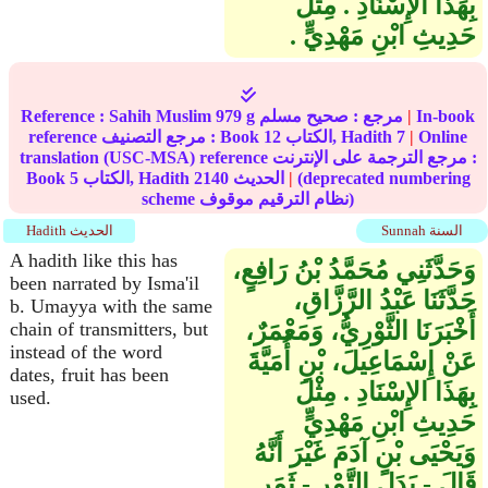
بِهَذَا الإِسْنَادِ ‏.‏ مِثْلَ
حَدِيثِ ابْنِ مَهْدِيٍّ ‏.‏
In-book
|
مرجع :
صحيح مسلم
979 g
Sahih Muslim
Reference :
Online
|
7
الكتاب, Hadith
12
reference مرجع التصنيف : Book
translation (USC-MSA) reference مرجع الترجمة على الإنترنت :
(deprecated numbering
|
الحديث
2140
الكتاب, Hadith
5
Book
scheme نظام الترقيم موقوف)
Sunnah السنة
Hadith الحديث
A hadith like this has
وَحَدَّثَنِي مُحَمَّدُ بْنُ رَافِعٍ،
been narrated by Isma'il
حَدَّثَنَا عَبْدُ الرَّزَّاقِ،
b. Umayya with the same
أَخْبَرَنَا الثَّوْرِيُّ، وَمَعْمَرٌ،
chain of transmitters, but
instead of the word
عَنْ إِسْمَاعِيلَ، بْنِ أُمَيَّةَ
dates, fruit has been
بِهَذَا الإِسْنَادِ ‏.‏ مِثْلَ
used.
حَدِيثِ ابْنِ مَهْدِيٍّ
وَيَحْيَى بْنِ آدَمَ غَيْرَ أَنَّهُ
قَالَ - بَدَلَ التَّمْرِ - ثَمَرٍ ‏.‏