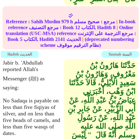
In-book
|
مرجع :
صحيح مسلم
979 h
Sahih Muslim
Reference :
Online
|
8
الكتاب, Hadith
12
reference مرجع التصنيف : Book
translation (USC-MSA) reference مرجع الترجمة على الإنترنت :
(deprecated numbering
|
الحديث
2141
الكتاب, Hadith
5
Book
scheme نظام الترقيم موقوف)
Sunnah السنة
Hadith الحديث
Jabir b. 'Abdullah
حَدَّثَنَا هَارُونُ بْنُ
reported Allah's
مَعْرُوفٍ، وَهَارُونُ بْنُ
Messenger (ﷺ) as
سَعِيدٍ الأَيْلِيُّ، قَالاَ حَدَّثَنَا
saying:
ابْنُ وَهْبٍ، أَخْبَرَنِي
عِيَاضُ بْنُ عَبْدِ اللَّهِ، عَنْ
No Sadaqa is payable on
less than five fiqiyas of
أَبِي الزُّبَيْرِ، عَنْ جَابِرِ بْنِ
silver, and on less than
عَبْدِ اللَّهِ، عَنْ رَسُولِ
five heads of camels, and
اللَّهِ صلى الله عليه
less than five wasqs of
dates.
وسلم أَنَّهُ قَالَ ‏ "‏ لَيْسَ