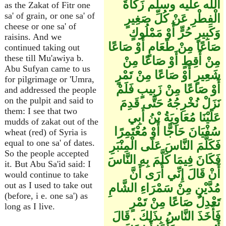
الله عليه وسلم زَكَاةَ
as the Zakat of Fitr one
sa' of grain, or one sa' of
الْفِطْرِ عَنْ كُلِّ صَغِيرٍ
cheese or one sa' of
وَكَبِيرٍ حُرٍّ أَوْ مَمْلُوكٍ
raisins. And we
صَاعًا مِنْ طَعَامٍ أَوْ صَاعًا
continued taking out
these till Mu'awiya b.
مِنْ أَقِطٍ أَوْ صَاعًا مِنْ
Abu Sufyan came to us
شَعِيرٍ أَوْ صَاعًا مِنْ تَمْرٍ
for pilgrimage or 'Umra,
أَوْ صَاعًا مِنْ زَبِيبٍ فَلَمْ
and addressed the people
on the pulpit and said to
نَزَلْ نُخْرِجُهُ حَتَّى قَدِمَ
them: I see that two
عَلَيْنَا مُعَاوِيَةُ بْنُ أَبِي
mudds of zakat out of the
سُفْيَانَ حَاجًّا أَوْ مُعْتَمِرًا
wheat (red) of Syria is
equal to one sa' of dates.
فَكَلَّمَ النَّاسَ عَلَى الْمِنْبَرِ
So the people accepted
فَكَانَ فِيمَا كَلَّمَ بِهِ النَّاسَ
it. But Abu Sa'id said: I
أَنْ قَالَ إِنِّي أُرَى أَنَّ
would continue to take
out as I used to take out
مُدَّيْنِ مِنْ سَمْرَاءِ الشَّامِ
(before, i e. one sa') as
تَعْدِلُ صَاعًا مِنْ تَمْرٍ
long as I live.
فَأَخَذَ النَّاسُ بِذَلِكَ ‏.‏ قَالَ