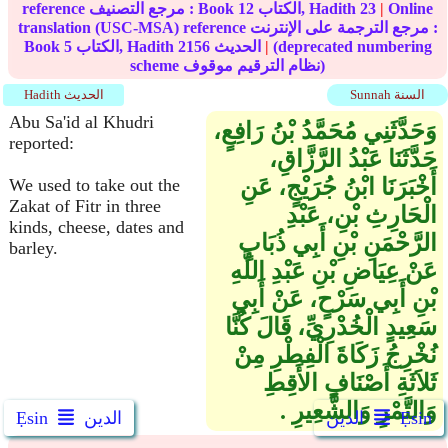
Online
|
23
الكتاب, Hadith
12
reference مرجع التصنيف : Book
translation (USC-MSA) reference مرجع الترجمة على الإنترنت :
(deprecated numbering
|
الحديث
2156
الكتاب, Hadith
5
Book
scheme نظام الترقيم موقوف)
Sunnah السنة
Hadith الحديث
Abu Sa'id al Khudri
وَحَدَّثَنِي مُحَمَّدُ بْنُ رَافِعٍ،
reported:
حَدَّثَنَا عَبْدُ الرَّزَّاقِ،
أَخْبَرَنَا ابْنُ جُرَيْجٍ، عَنِ
We used to take out the
Zakat of Fitr in three
الْحَارِثِ بْنِ، عَبْدِ
kinds, cheese, dates and
الرَّحْمَنِ بْنِ أَبِي ذُبَابٍ
barley.
عَنْ عِيَاضِ بْنِ عَبْدِ اللَّهِ
بْنِ أَبِي سَرْحٍ، عَنْ أَبِي
سَعِيدٍ الْخُدْرِيِّ، قَالَ كُنَّا
نُخْرِجُ زَكَاةَ الْفِطْرِ مِنْ
ثَلاَثَةِ أَصْنَافٍ الأَقِطِ
وَالتَّمْرِ وَالشَّعِيرِ ‏.‏
Ẹsin
الدين
الدين
Ẹsin