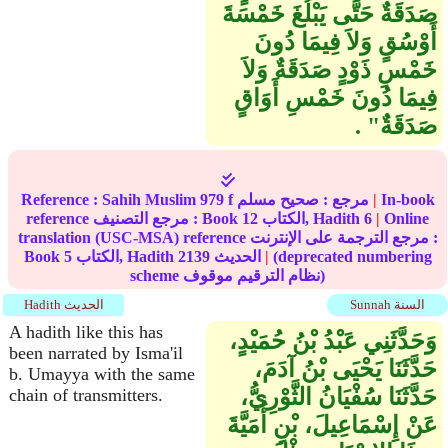
صَدَقَةٌ حَتَّى يَبْلُغَ خَمْسَةَ
أَوْسُقٍ وَلاَ فِيمَا دُونَ
خَمْسِ ذَوْدٍ صَدَقَةٌ وَلاَ
فِيمَا دُونَ خَمْسِ أَوَاقٍ
صَدَقَةٌ‏"‏ ‏.‏
In-book
|
مرجع :
صحيح مسلم
979 f
Sahih Muslim
Reference :
Online
|
6
الكتاب, Hadith
12
reference مرجع التصنيف : Book
translation (USC-MSA) reference مرجع الترجمة على الإنترنت :
(deprecated numbering
|
الحديث
2139
الكتاب, Hadith
5
Book
scheme نظام الترقيم موقوف)
Sunnah السنة
Hadith الحديث
A hadith like this has
وَحَدَّثَنِي عَبْدُ بْنُ حُمَيْدٍ،
been narrated by Isma'il
حَدَّثَنَا يَحْيَى بْنُ آدَمَ،
b. Umayya with the same
حَدَّثَنَا سُفْيَانُ الثَّوْرِيُّ،
chain of transmitters.
عَنْ إِسْمَاعِيلَ، بْنِ أُمَيَّةَ