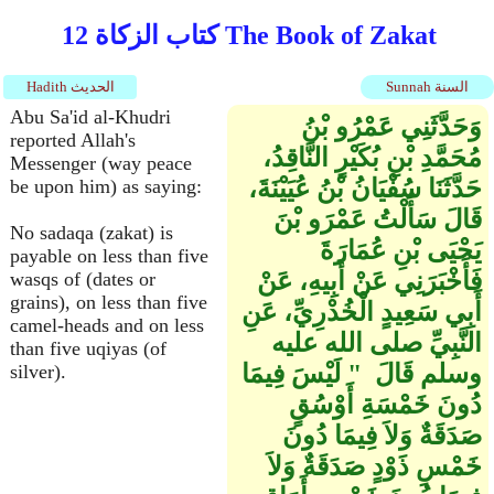
كتاب الزكاة 12 The Book of Zakat
Sunnah السنة
Hadith الحديث
Abu Sa'id al-Khudri
وَحَدَّثَنِي عَمْرُو بْنُ
reported Allah's
مُحَمَّدِ بْنِ بُكَيْرٍ النَّاقِدُ،
Messenger (way peace
حَدَّثَنَا سُفْيَانُ بْنُ عُيَيْنَةَ،
be upon him) as saying:
قَالَ سَأَلْتُ عَمْرَو بْنَ
No sadaqa (zakat) is
يَحْيَى بْنِ عُمَارَةَ
payable on less than five
فَأَخْبَرَنِي عَنْ أَبِيهِ، عَنْ
wasqs of (dates or
grains), on less than five
أَبِي سَعِيدٍ الْخُدْرِيِّ، عَنِ
camel-heads and on less
النَّبِيِّ صلى الله عليه
than five uqiyas (of
وسلم قَالَ ‏ "‏ لَيْسَ فِيمَا
silver).
دُونَ خَمْسَةِ أَوْسُقٍ
صَدَقَةٌ وَلاَ فِيمَا دُونَ
خَمْسِ ذَوْدٍ صَدَقَةٌ وَلاَ