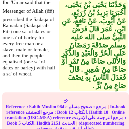
Ibn 'Umar said that the
وَحَدَّثَنَا يَحْيَى بْنُ يَحْيَى،
Messenger of Allah (ﷺ)
أَخْبَرَنَا يَزِيدُ بْنُ زُرَيْعٍ،
prescribed the Sadaqa of
عَنْ أَيُّوبَ، عَنْ نَافِعٍ، عَنِ
Ramadan (Sadaqat-al-
ابْنِ، عُمَرَ قَالَ فَرَضَ
Fitr) one sa' of dates or
النَّبِيُّ صلى الله عليه
one sa' of barley for
every free man or a
وسلم صَدَقَةَ رَمَضَانَ
slave, male or female,
عَلَى الْحُرِّ وَالْعَبْدِ وَالذَّكَرِ
and then the people
وَالأُنْثَى صَاعًا مِنْ تَمْرٍ أَوْ
equalised (one sa' of
dates or barley) with half
صَاعًا مِنْ شَعِيرٍ ‏.‏ قَالَ
a sa' of wheat.
فَعَدَلَ النَّاسُ بِهِ نِصْفَ
صَاعٍ مِنْ بُرٍّ ‏.‏
In-book
|
مرجع :
صحيح مسلم
984 c
Sahih Muslim
Reference :
Online
|
18
الكتاب, Hadith
12
reference مرجع التصنيف : Book
translation (USC-MSA) reference مرجع الترجمة على الإنترنت :
(deprecated numbering
|
الحديث
2151
الكتاب, Hadith
5
Book
scheme نظام الترقيم موقوف)