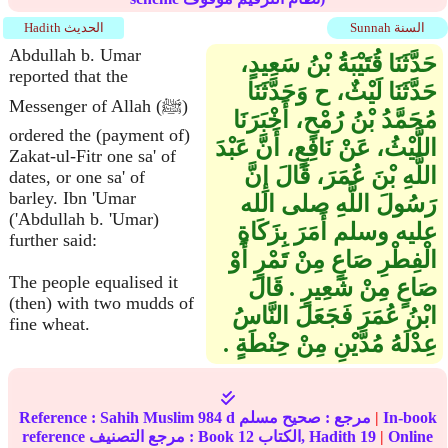
Sunnah السنة
Hadith الحديث
Abdullah b. Umar
حَدَّثَنَا قُتَيْبَةُ بْنُ سَعِيدٍ،
reported that the
حَدَّثَنَا لَيْثٌ، ح وَحَدَّثَنَا
Messenger of Allah (ﷺ)
مُحَمَّدُ بْنُ رُمْحٍ، أَخْبَرَنَا
ordered the (payment of)
اللَّيْثُ، عَنْ نَافِعٍ، أَنَّ عَبْدَ
Zakat-ul-Fitr one sa' of
اللَّهِ بْنَ عُمَرَ، قَالَ إِنَّ
dates, or one sa' of
barley. Ibn 'Umar
رَسُولَ اللَّهِ صلى الله
('Abdullah b. 'Umar)
عليه وسلم أَمَرَ بِزَكَاةِ
further said:
الْفِطْرِ صَاعٍ مِنْ تَمْرٍ أَوْ
The people equalised it
صَاعٍ مِنْ شَعِيرٍ ‏.‏ قَالَ
(then) with two mudds of
ابْنُ عُمَرَ فَجَعَلَ النَّاسُ
fine wheat.
عِدْلَهُ مُدَّيْنِ مِنْ حِنْطَةٍ ‏.‏
In-book
|
مرجع :
صحيح مسلم
984 d
Sahih Muslim
Reference :
Online
|
19
الكتاب, Hadith
12
reference مرجع التصنيف : Book