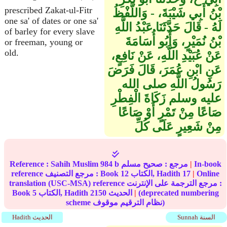
prescribed Zakat-ul-Fitr
بْنُ أَبِي شَيْبَةَ، - وَاللَّفْظُ
one sa' of dates or one sa'
لَهُ - قَالَ حَدَّثَنَا عَبْدُ اللَّهِ
of barley for every slave
بْنُ نُمَيْرٍ، وَأَبُو أُسَامَةَ
or freeman, young or
old.
عَنْ عُبَيْدِ اللَّهِ، عَنْ نَافِعٍ،
عَنِ ابْنِ عُمَرَ، قَالَ فَرَضَ
رَسُولُ اللَّهِ صلى الله
عليه وسلم زَكَاةَ الْفِطْرِ
صَاعًا مِنْ تَمْرٍ أَوْ صَاعًا
مِنْ شَعِيرٍ عَلَى كُلِّ
In-book
|
مرجع :
صحيح مسلم
984 b
Sahih Muslim
Reference :
Online
|
17
الكتاب, Hadith
12
reference مرجع التصنيف : Book
translation (USC-MSA) reference مرجع الترجمة على الإنترنت :
(deprecated numbering
|
الحديث
2150
الكتاب, Hadith
5
Book
scheme نظام الترقيم موقوف)
Sunnah السنة
Hadith الحديث