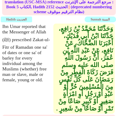
translation (USC-MSA) reference مرجع الترجمة على الإنترنت :
(deprecated numbering
|
الحديث
2152
الكتاب, Hadith
5
Book
scheme نظام الترقيم موقوف)
Sunnah السنة
Hadith الحديث
Ibn Umar reported that
وَحَدَّثَنَا مُحَمَّدُ بْنُ رَافِعٍ،
the Messenger of Allah
حَدَّثَنَا ابْنُ أَبِي فُدَيْكٍ،
(ﷺ) prescribed Zakat-ul-
أَخْبَرَنَا الضَّحَّاكُ، عَنْ
Fitr of Ramadan one sa'
نَافِعٍ، عَنْ عَبْدِ اللَّهِ بْنِ
of dates or one sa' of
عُمَرَ، أَنَّ رَسُولَ اللَّهِ
barley for every
individual among the
صلى الله عليه وسلم
Muslims (whether) free
فَرَضَ زَكَاةَ الْفِطْرِ مِنْ
man or slave, male or
رَمَضَانَ عَلَى كُلِّ نَفْسٍ
female, young or old.
مِنَ الْمُسْلِمِينَ حُرٍّ أَوْ
عَبْدٍ أَوْ رَجُلٍ أَوِ امْرَأَةٍ
صَغِيرٍ أَوْ كَبِيرٍ صَاعًا مِنْ
تَمْرٍ أَوْ صَاعًا مِنْ شَعِيرٍ ‏.‏