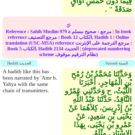
فِيمَا دُونَ خَمْسِ أَوَاقٍ
صَدَقَةٌ ‏"‏ ‏.‏
In-book
|
مرجع :
صحيح مسلم
979 a
Sahih Muslim
Reference :
Online
|
1
الكتاب, Hadith
12
reference مرجع التصنيف : Book
translation (USC-MSA) reference مرجع الترجمة على الإنترنت :
(deprecated numbering
|
الحديث
2134
الكتاب, Hadith
5
Book
scheme نظام الترقيم موقوف)
Sunnah السنة
Hadith الحديث
A hadith like this has
وَحَدَّثَنَا مُحَمَّدُ بْنُ رُمْحِ
been narrated by 'Amr b.
بْنِ الْمُهَاجِرِ، أَخْبَرَنَا
Yahya with the same
اللَّيْثُ، ح وَحَدَّثَنِي عَمْرٌو
chain of transmitters.
النَّاقِدُ، حَدَّثَنَا عَبْدُ اللَّهِ
بْنُ إِدْرِيسَ، كِلاَهُمَا عَنْ
يَحْيَى بْنِ سَعِيدٍ، عَنْ
عَمْرِو بْنِ يَحْيَى، بِهَذَا
الإِسْنَادِ ‏.‏ مِثْلَهُ‏.‏