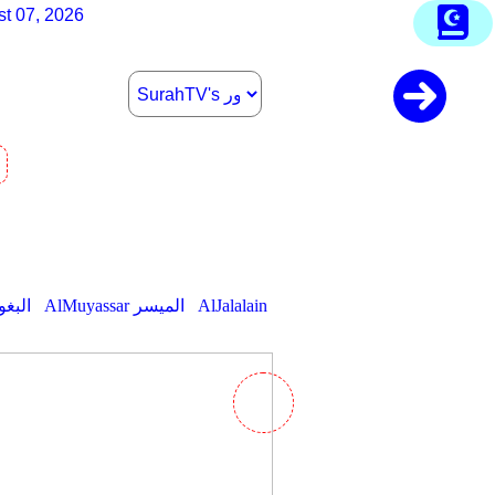
st 07, 2026
AlJalalain
AlMuyassar الميسر
AlBaghawi ا