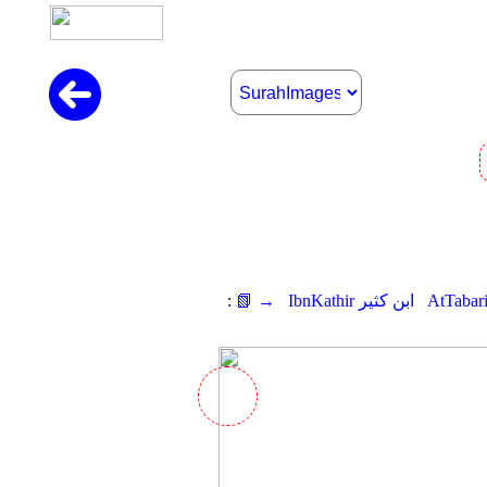
IbnKathir ابن كثير
📗 →
: