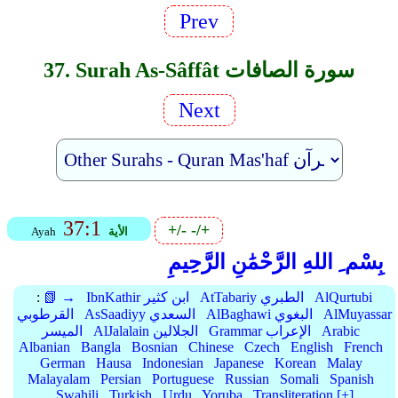
Prev
37. Surah As-Sâffât سورة الصافات
Next
37:1
+/-
-/+
الأية
Ayah
بِسْم ِ اللهِ الرَّحْمَٰنِ الرَّحِيمِ
AlQurtubi
AtTabariy الطبري
IbnKathir ابن كثير
📗 →
:
AlMuyassar
AlBaghawi البغوي
AsSaadiyy السعدي
القرطوبي
Arabic
Grammar الإعراب
AlJalalain الجلالين
الميسر
Albanian
Bangla
Bosnian
Chinese
Czech
English
French
German
Hausa
Indonesian
Japanese
Korean
Malay
Malayalam
Persian
Portuguese
Russian
Somali
Spanish
Swahili
Turkish
Urdu
Yoruba
Transliteration [+]