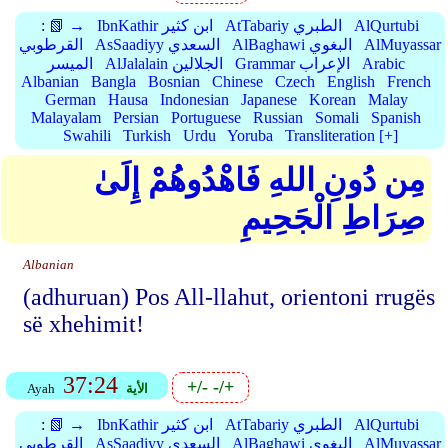
AlQurtubi
AtTabariy الطبري
IbnKathir ابن كثير
📗 →
:
AlMuyassar
AlBaghawi البغوي
AsSaadiyy السعدي
القرطوبي
Arabic
Grammar الإعراب
AlJalalain الجلالين
الميسر
Albanian
Bangla
Bosnian
Chinese
Czech
English
French
German
Hausa
Indonesian
Japanese
Korean
Malay
Malayalam
Persian
Portuguese
Russian
Somali
Spanish
Swahili
Turkish
Urdu
Yoruba
Transliteration [+]
مِن دُونِ اللهِ فَاهْدُوهُمْ إِلَىٰ
صِرَاطِ الْجَحِيمِ
Albanian
(adhuruan) Pos All-llahut, orientoni rrugës
së xhehimit!
37:24
+/-
-/+
الأية
Ayah
AlQurtubi
AtTabariy الطبري
IbnKathir ابن كثير
📗 →
:
AlMuyassar
AlBaghawi البغوي
AsSaadiyy السعدي
القرطوبي