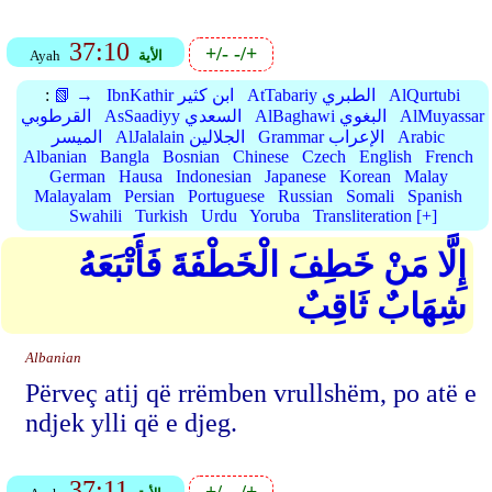
37:10
+/-
-/+
الأية
Ayah
AlQurtubi
AtTabariy الطبري
IbnKathir ابن كثير
📗 →
:
AlMuyassar
AlBaghawi البغوي
AsSaadiyy السعدي
القرطوبي
Arabic
Grammar الإعراب
AlJalalain الجلالين
الميسر
Albanian
Bangla
Bosnian
Chinese
Czech
English
French
German
Hausa
Indonesian
Japanese
Korean
Malay
Malayalam
Persian
Portuguese
Russian
Somali
Spanish
Swahili
Turkish
Urdu
Yoruba
Transliteration [+]
إِلَّا مَنْ خَطِفَ الْخَطْفَةَ فَأَتْبَعَهُ
شِهَابٌ ثَاقِبٌ
Albanian
Përveç atij që rrëmben vrullshëm, po atë e
ndjek ylli që e djeg.
37:11