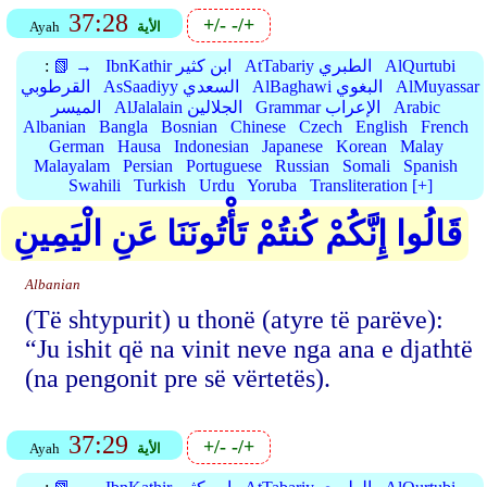
37:28
+/-
-/+
الأية
Ayah
AlQurtubi
AtTabariy الطبري
IbnKathir ابن كثير
📗 →
:
AlMuyassar
AlBaghawi البغوي
AsSaadiyy السعدي
القرطوبي
Arabic
Grammar الإعراب
AlJalalain الجلالين
الميسر
Albanian
Bangla
Bosnian
Chinese
Czech
English
French
German
Hausa
Indonesian
Japanese
Korean
Malay
Malayalam
Persian
Portuguese
Russian
Somali
Spanish
Swahili
Turkish
Urdu
Yoruba
Transliteration [+]
قَالُوا إِنَّكُمْ كُنتُمْ تَأْتُونَنَا عَنِ الْيَمِينِ
Albanian
(Të shtypurit) u thonë (atyre të parëve):
“Ju ishit që na vinit neve nga ana e djathtë
(na pengonit pre së vërtetës).
37:29
+/-
-/+
الأية
Ayah