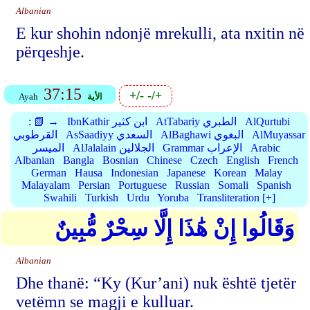
Albanian
E kur shohin ndonjë mrekulli, ata nxitin në
përqeshje.
37:15
+/-
-/+
الأية
Ayah
AlQurtubi
AtTabariy الطبري
IbnKathir ابن كثير
📗 →
:
AlMuyassar
AlBaghawi البغوي
AsSaadiyy السعدي
القرطوبي
Arabic
Grammar الإعراب
AlJalalain الجلالين
الميسر
Albanian
Bangla
Bosnian
Chinese
Czech
English
French
German
Hausa
Indonesian
Japanese
Korean
Malay
Malayalam
Persian
Portuguese
Russian
Somali
Spanish
Swahili
Turkish
Urdu
Yoruba
Transliteration [+]
وَقَالُوا إِنْ هَٰذَا إِلَّا سِحْرٌ مُّبِينٌ
Albanian
Dhe thanë: “Ky (Kur’ani) nuk është tjetër
vetëmn se magji e kulluar.