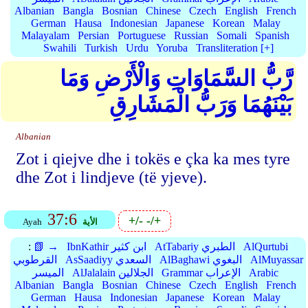
Albanian
Bangla
Bosnian
Chinese
Czech
English
French
German
Hausa
Indonesian
Japanese
Korean
Malay
Malayalam
Persian
Portuguese
Russian
Somali
Spanish
Swahili
Turkish
Urdu
Yoruba
Transliteration [+]
رَّبُّ السَّمَاوَاتِ وَالْأَرْضِ وَمَا
بَيْنَهُمَا وَرَبُّ الْمَشَارِقِ
Albanian
Zot i qiejve dhe i tokës e çka ka mes tyre
dhe Zot i lindjeve (të yjeve).
37:6
+/-
-/+
الأية
Ayah
AlQurtubi
AtTabariy الطبري
IbnKathir ابن كثير
📗 →
:
AlMuyassar
AlBaghawi البغوي
AsSaadiyy السعدي
القرطوبي
Arabic
Grammar الإعراب
AlJalalain الجلالين
الميسر
Albanian
Bangla
Bosnian
Chinese
Czech
English
French
German
Hausa
Indonesian
Japanese
Korean
Malay