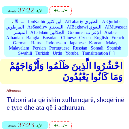
37:22
+/-
-/+
الأية
Ayah
AlQurtubi
AtTabariy الطبري
IbnKathir ابن كثير
📗 →
:
AlMuyassar
AlBaghawi البغوي
AsSaadiyy السعدي
القرطوبي
Arabic
Grammar الإعراب
AlJalalain الجلالين
الميسر
Albanian
Bangla
Bosnian
Chinese
Czech
English
French
German
Hausa
Indonesian
Japanese
Korean
Malay
Malayalam
Persian
Portuguese
Russian
Somali
Spanish
Swahili
Turkish
Urdu
Yoruba
Transliteration [+]
احْشُرُوا الَّذِينَ ظَلَمُوا وَأَزْوَاجَهُمْ
وَمَا كَانُوا يَعْبُدُونَ
Albanian
Tuboni ata që ishin zullumqarë, shoqërinë
e tyre dhe ata që i adhuruan.
37:23
+/-
-/+
الأية
Ayah