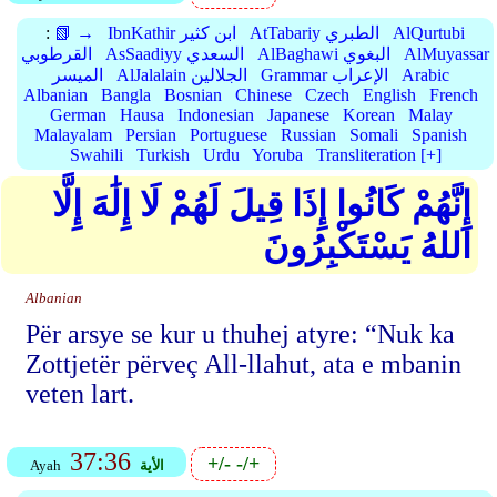
AlQurtubi
AtTabariy الطبري
IbnKathir ابن كثير
📗 →
:
AlMuyassar
AlBaghawi البغوي
AsSaadiyy السعدي
القرطوبي
Arabic
Grammar الإعراب
AlJalalain الجلالين
الميسر
Albanian
Bangla
Bosnian
Chinese
Czech
English
French
German
Hausa
Indonesian
Japanese
Korean
Malay
Malayalam
Persian
Portuguese
Russian
Somali
Spanish
Swahili
Turkish
Urdu
Yoruba
Transliteration [+]
إِنَّهُمْ كَانُوا إِذَا قِيلَ لَهُمْ لَا إِلَٰهَ إِلَّا
اللهُ يَسْتَكْبِرُونَ
Albanian
Për arsye se kur u thuhej atyre: “Nuk ka
Zottjetër përveç All-llahut, ata e mbanin
veten lart.
37:36
+/-
-/+
الأية
Ayah