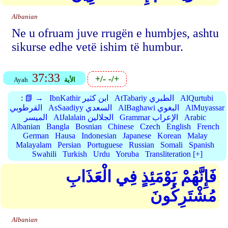
Albanian
Ne u ofruam juve rrugën e humbjes, ashtu
sikurse edhe vetë ishim të humbur.
37:33
+/-
-/+
الأية
Ayah
AlQurtubi
AtTabariy الطبري
IbnKathir ابن كثير
📗 →
:
AlMuyassar
AlBaghawi البغوي
AsSaadiyy السعدي
القرطوبي
Arabic
Grammar الإعراب
AlJalalain الجلالين
الميسر
Albanian
Bangla
Bosnian
Chinese
Czech
English
French
German
Hausa
Indonesian
Japanese
Korean
Malay
Malayalam
Persian
Portuguese
Russian
Somali
Spanish
Swahili
Turkish
Urdu
Yoruba
Transliteration [+]
فَإِنَّهُمْ يَوْمَئِذٍ فِي الْعَذَابِ
مُشْتَرِكُونَ
Albanian