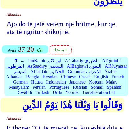
يَنظُرُونَ
Albanian
Ajo do të jetë vetëm një britmë, kur që,
ata të ngritur shikojnë.
37:20
+/-
-/+
الأية
Ayah
AlQurtubi
AtTabariy الطبري
IbnKathir ابن كثير
📗 →
:
AlMuyassar
AlBaghawi البغوي
AsSaadiyy السعدي
القرطوبي
Arabic
Grammar الإعراب
AlJalalain الجلالين
الميسر
Albanian
Bangla
Bosnian
Chinese
Czech
English
French
German
Hausa
Indonesian
Japanese
Korean
Malay
Malayalam
Persian
Portuguese
Russian
Somali
Spanish
Swahili
Turkish
Urdu
Yoruba
Transliteration [+]
وَقَالُوا يَا وَيْلَنَا هَٰذَا يَوْمُ الدِّينِ
Albanian
E thonë: “O, të mjerët ne, kjo është dita e