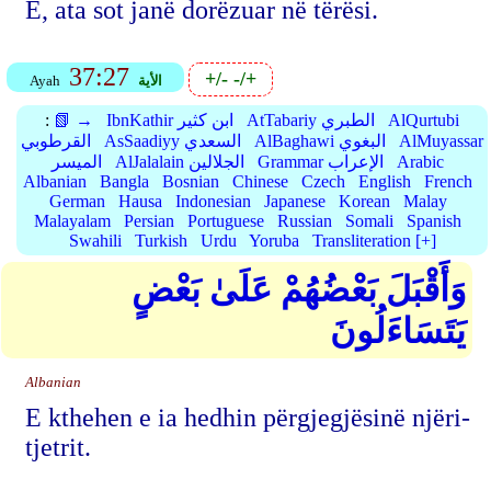
E, ata sot janë dorëzuar në tërësi.
37:27
+/-
-/+
الأية
Ayah
AlQurtubi
AtTabariy الطبري
IbnKathir ابن كثير
📗 →
:
AlMuyassar
AlBaghawi البغوي
AsSaadiyy السعدي
القرطوبي
Arabic
Grammar الإعراب
AlJalalain الجلالين
الميسر
Albanian
Bangla
Bosnian
Chinese
Czech
English
French
German
Hausa
Indonesian
Japanese
Korean
Malay
Malayalam
Persian
Portuguese
Russian
Somali
Spanish
Swahili
Turkish
Urdu
Yoruba
Transliteration [+]
وَأَقْبَلَ بَعْضُهُمْ عَلَىٰ بَعْضٍ
يَتَسَاءَلُونَ
Albanian
E kthehen e ia hedhin përgjegjësinë njëri-
tjetrit.