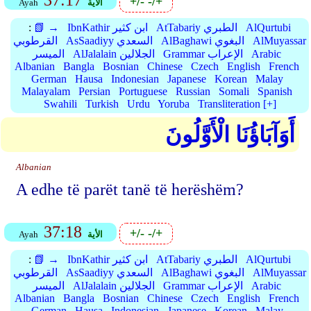
37:17
+/-
-/+
الأية
Ayah
AlQurtubi
AtTabariy الطبري
IbnKathir ابن كثير
📗 →
:
AlMuyassar
AlBaghawi البغوي
AsSaadiyy السعدي
القرطوبي
Arabic
Grammar الإعراب
AlJalalain الجلالين
الميسر
Albanian
Bangla
Bosnian
Chinese
Czech
English
French
German
Hausa
Indonesian
Japanese
Korean
Malay
Malayalam
Persian
Portuguese
Russian
Somali
Spanish
Swahili
Turkish
Urdu
Yoruba
Transliteration [+]
أَوَآبَاؤُنَا الْأَوَّلُونَ
Albanian
A edhe të parët tanë të herëshëm?
37:18
+/-
-/+
الأية
Ayah
AlQurtubi
AtTabariy الطبري
IbnKathir ابن كثير
📗 →
:
AlMuyassar
AlBaghawi البغوي
AsSaadiyy السعدي
القرطوبي
Arabic
Grammar الإعراب
AlJalalain الجلالين
الميسر
Albanian
Bangla
Bosnian
Chinese
Czech
English
French
German
Hausa
Indonesian
Japanese
Korean
Malay