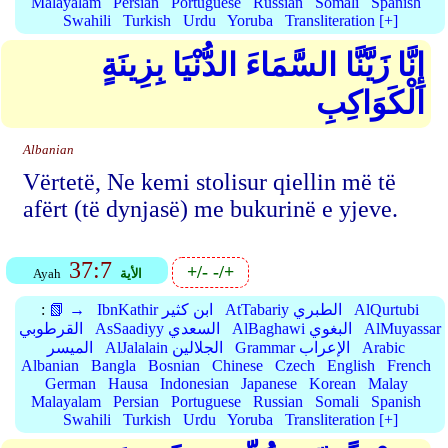
Malayalam
Persian
Portuguese
Russian
Somali
Spanish
Swahili
Turkish
Urdu
Yoruba
Transliteration [+]
إِنَّا زَيَّنَّا السَّمَاءَ الدُّنْيَا بِزِينَةٍ
الْكَوَاكِبِ
Albanian
Vërtetë, Ne kemi stolisur qiellin më të
afërt (të dynjasë) me bukurinë e yjeve.
37:7
+/-
-/+
الأية
Ayah
AlQurtubi
AtTabariy الطبري
IbnKathir ابن كثير
📗 →
:
AlMuyassar
AlBaghawi البغوي
AsSaadiyy السعدي
القرطوبي
Arabic
Grammar الإعراب
AlJalalain الجلالين
الميسر
Albanian
Bangla
Bosnian
Chinese
Czech
English
French
German
Hausa
Indonesian
Japanese
Korean
Malay
Malayalam
Persian
Portuguese
Russian
Somali
Spanish
Swahili
Turkish
Urdu
Yoruba
Transliteration [+]