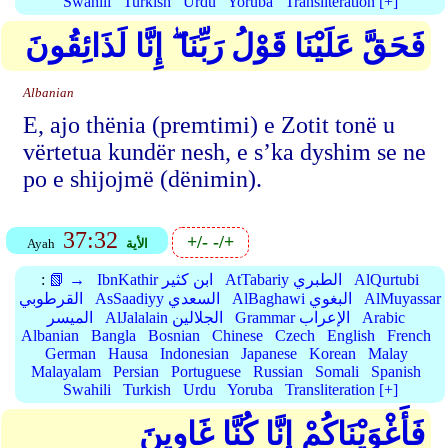
Swahili
Turkish
Urdu
Yoruba
Transliteration [+]
فَحَقَّ عَلَيْنَا قَوْلُ رَبِّنَا ۖ إِنَّا لَذَائِقُونَ
Albanian
E, ajo thënia (premtimi) e Zotit tonë u
vërtetua kundër nesh, e s’ka dyshim se ne
po e shijojmë (dënimin).
37:32
+/-
-/+
الأية
Ayah
AlQurtubi
AtTabariy الطبري
IbnKathir ابن كثير
📗 →
:
AlMuyassar
AlBaghawi البغوي
AsSaadiyy السعدي
القرطوبي
Arabic
Grammar الإعراب
AlJalalain الجلالين
الميسر
Albanian
Bangla
Bosnian
Chinese
Czech
English
French
German
Hausa
Indonesian
Japanese
Korean
Malay
Malayalam
Persian
Portuguese
Russian
Somali
Spanish
Swahili
Turkish
Urdu
Yoruba
Transliteration [+]
فَأَغْوَيْنَاكُمْ إِنَّا كُنَّا غَاوِينَ