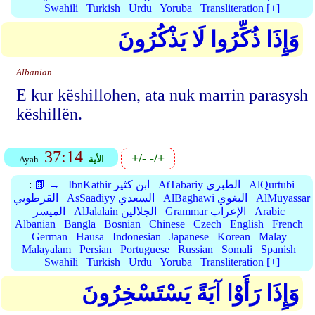
Swahili
Turkish
Urdu
Yoruba
Transliteration [+]
وَإِذَا ذُكِّرُوا لَا يَذْكُرُونَ
Albanian
E kur këshillohen, ata nuk marrin parasysh
këshillën.
37:14
+/-
-/+
الأية
Ayah
AlQurtubi
AtTabariy الطبري
IbnKathir ابن كثير
📗 →
:
AlMuyassar
AlBaghawi البغوي
AsSaadiyy السعدي
القرطوبي
Arabic
Grammar الإعراب
AlJalalain الجلالين
الميسر
Albanian
Bangla
Bosnian
Chinese
Czech
English
French
German
Hausa
Indonesian
Japanese
Korean
Malay
Malayalam
Persian
Portuguese
Russian
Somali
Spanish
Swahili
Turkish
Urdu
Yoruba
Transliteration [+]
وَإِذَا رَأَوْا آيَةً يَسْتَسْخِرُونَ