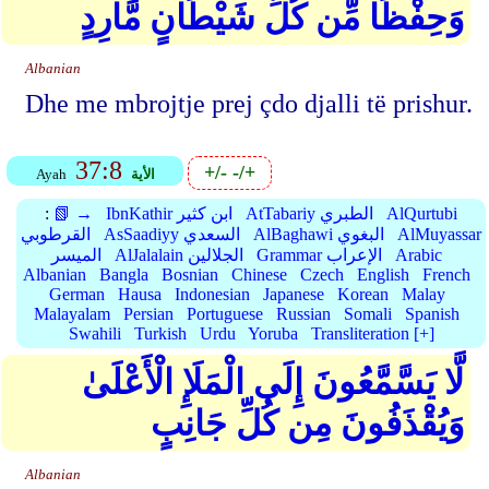
وَحِفْظًا مِّن كُلِّ شَيْطَانٍ مَّارِدٍ
Albanian
Dhe me mbrojtje prej çdo djalli të prishur.
37:8
+/-
-/+
الأية
Ayah
AlQurtubi
AtTabariy الطبري
IbnKathir ابن كثير
📗 →
:
AlMuyassar
AlBaghawi البغوي
AsSaadiyy السعدي
القرطوبي
Arabic
Grammar الإعراب
AlJalalain الجلالين
الميسر
Albanian
Bangla
Bosnian
Chinese
Czech
English
French
German
Hausa
Indonesian
Japanese
Korean
Malay
Malayalam
Persian
Portuguese
Russian
Somali
Spanish
Swahili
Turkish
Urdu
Yoruba
Transliteration [+]
لَّا يَسَّمَّعُونَ إِلَى الْمَلَإِ الْأَعْلَىٰ
وَيُقْذَفُونَ مِن كُلِّ جَانِبٍ
Albanian