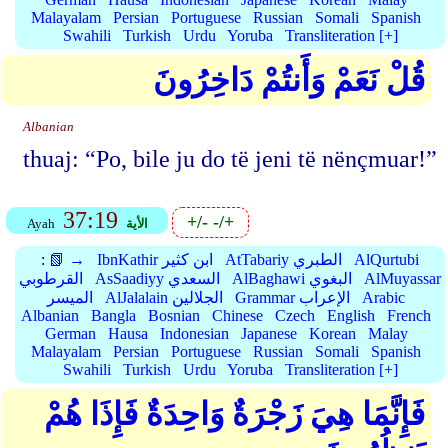
Malayalam
Persian
Portuguese
Russian
Somali
Spanish
Swahili
Turkish
Urdu
Yoruba
Transliteration [+]
قُلْ نَعَمْ وَأَنتُمْ دَاخِرُونَ
Albanian
thuaj: “Po, bile ju do të jeni të nënçmuar!”
37:19
+/-
-/+
الأية
Ayah
AlQurtubi
AtTabariy الطبري
IbnKathir ابن كثير
📗 →
:
AlMuyassar
AlBaghawi البغوي
AsSaadiyy السعدي
القرطوبي
Arabic
Grammar الإعراب
AlJalalain الجلالين
الميسر
Albanian
Bangla
Bosnian
Chinese
Czech
English
French
German
Hausa
Indonesian
Japanese
Korean
Malay
Malayalam
Persian
Portuguese
Russian
Somali
Spanish
Swahili
Turkish
Urdu
Yoruba
Transliteration [+]
فَإِنَّمَا هِيَ زَجْرَةٌ وَاحِدَةٌ فَإِذَا هُمْ