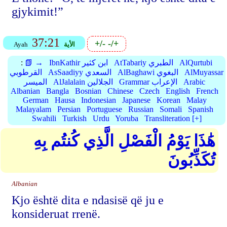
gjykimit!”
37:21
+/-
-/+
الأية
Ayah
AlQurtubi
AtTabariy الطبري
IbnKathir ابن كثير
📗 →
:
AlMuyassar
AlBaghawi البغوي
AsSaadiyy السعدي
القرطوبي
Arabic
Grammar الإعراب
AlJalalain الجلالين
الميسر
Albanian
Bangla
Bosnian
Chinese
Czech
English
French
German
Hausa
Indonesian
Japanese
Korean
Malay
Malayalam
Persian
Portuguese
Russian
Somali
Spanish
Swahili
Turkish
Urdu
Yoruba
Transliteration [+]
هَٰذَا يَوْمُ الْفَصْلِ الَّذِي كُنتُم بِهِ
تُكَذِّبُونَ
Albanian
Kjo është dita e ndasisë që ju e
konsideruat rrenë.