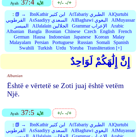
37:4
+/-
-/+
الأية
Ayah
AlQurtubi
AtTabariy الطبري
IbnKathir ابن كثير
📗 →
:
AlMuyassar
AlBaghawi البغوي
AsSaadiyy السعدي
القرطوبي
Arabic
Grammar الإعراب
AlJalalain الجلالين
الميسر
Albanian
Bangla
Bosnian
Chinese
Czech
English
French
German
Hausa
Indonesian
Japanese
Korean
Malay
Malayalam
Persian
Portuguese
Russian
Somali
Spanish
Swahili
Turkish
Urdu
Yoruba
Transliteration [+]
إِنَّ إِلَٰهَكُمْ لَوَاحِدٌ
Albanian
Është e vërtetë se Zoti juaj është vetëm
Një.
37:5
+/-
-/+
الأية
Ayah
AlQurtubi
AtTabariy الطبري
IbnKathir ابن كثير
📗 →
:
AlMuyassar
AlBaghawi البغوي
AsSaadiyy السعدي
القرطوبي
Arabic
Grammar الإعراب
AlJalalain الجلالين
الميسر