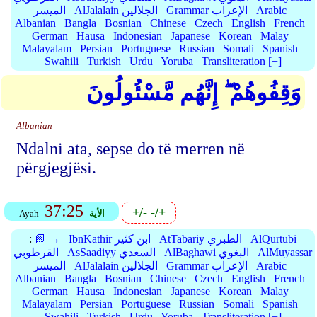
Arabic
Grammar الإعراب
AlJalalain الجلالين
الميسر
Albanian
Bangla
Bosnian
Chinese
Czech
English
French
German
Hausa
Indonesian
Japanese
Korean
Malay
Malayalam
Persian
Portuguese
Russian
Somali
Spanish
Swahili
Turkish
Urdu
Yoruba
Transliteration [+]
وَقِفُوهُمْ ۖ إِنَّهُم مَّسْئُولُونَ
Albanian
Ndalni ata, sepse do të merren në
përgjegjësi.
37:25
+/-
-/+
الأية
Ayah
AlQurtubi
AtTabariy الطبري
IbnKathir ابن كثير
📗 →
:
AlMuyassar
AlBaghawi البغوي
AsSaadiyy السعدي
القرطوبي
Arabic
Grammar الإعراب
AlJalalain الجلالين
الميسر
Albanian
Bangla
Bosnian
Chinese
Czech
English
French
German
Hausa
Indonesian
Japanese
Korean
Malay
Malayalam
Persian
Portuguese
Russian
Somali
Spanish
Swahili
Turkish
Urdu
Yoruba
Transliteration [+]