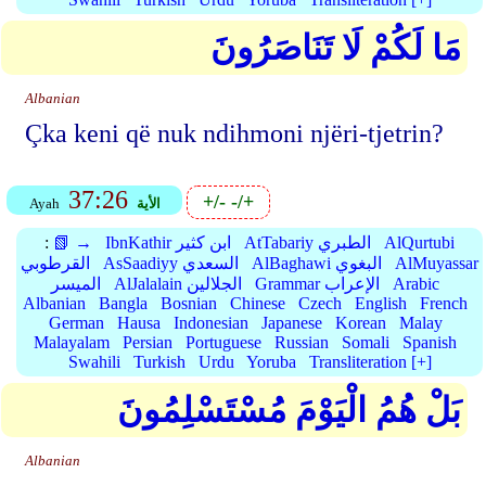
مَا لَكُمْ لَا تَنَاصَرُونَ
Albanian
Çka keni që nuk ndihmoni njëri-tjetrin?
37:26
+/-
-/+
الأية
Ayah
AlQurtubi
AtTabariy الطبري
IbnKathir ابن كثير
📗 →
:
AlMuyassar
AlBaghawi البغوي
AsSaadiyy السعدي
القرطوبي
Arabic
Grammar الإعراب
AlJalalain الجلالين
الميسر
Albanian
Bangla
Bosnian
Chinese
Czech
English
French
German
Hausa
Indonesian
Japanese
Korean
Malay
Malayalam
Persian
Portuguese
Russian
Somali
Spanish
Swahili
Turkish
Urdu
Yoruba
Transliteration [+]
بَلْ هُمُ الْيَوْمَ مُسْتَسْلِمُونَ
Albanian