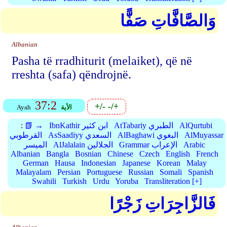
وَالصَّافَّاتِ صَفًّا
Albanian
Pasha të rradhiturit (melaiket), që në
rreshta (safa) qëndrojnë.
37:2
+/-
-/+
الأية
Ayah
AlQurtubi
AtTabariy الطبري
IbnKathir ابن كثير
📗 →
:
AlMuyassar
AlBaghawi البغوي
AsSaadiyy السعدي
القرطوبي
Arabic
Grammar الإعراب
AlJalalain الجلالين
الميسر
Albanian
Bangla
Bosnian
Chinese
Czech
English
French
German
Hausa
Indonesian
Japanese
Korean
Malay
Malayalam
Persian
Portuguese
Russian
Somali
Spanish
Swahili
Turkish
Urdu
Yoruba
Transliteration [+]
فَالزَّاجِرَاتِ زَجْرًا