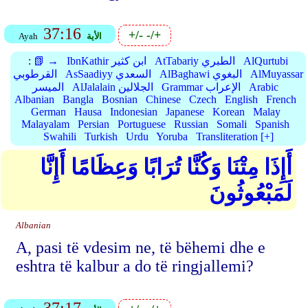
37:16
+/-
-/+
الأية
Ayah
AlQurtubi
AtTabariy الطبري
IbnKathir ابن كثير
📗 →
:
AlMuyassar
AlBaghawi البغوي
AsSaadiyy السعدي
القرطوبي
Arabic
Grammar الإعراب
AlJalalain الجلالين
الميسر
Albanian
Bangla
Bosnian
Chinese
Czech
English
French
German
Hausa
Indonesian
Japanese
Korean
Malay
Malayalam
Persian
Portuguese
Russian
Somali
Spanish
Swahili
Turkish
Urdu
Yoruba
Transliteration [+]
أَإِذَا مِتْنَا وَكُنَّا تُرَابًا وَعِظَامًا أَإِنَّا
لَمَبْعُوثُونَ
Albanian
A, pasi të vdesim ne, të bëhemi dhe e
eshtra të kalbur a do të ringjallemi?