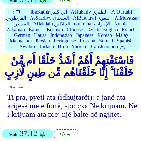
+/-
-/+
الأية
Ayah
AlQurtubi
AtTabariy الطبري
IbnKathir ابن كثير
📗 →
:
AlMuyassar
AlBaghawi البغوي
AsSaadiyy السعدي
القرطوبي
Arabic
Grammar الإعراب
AlJalalain الجلالين
الميسر
Albanian
Bangla
Bosnian
Chinese
Czech
English
French
German
Hausa
Indonesian
Japanese
Korean
Malay
Malayalam
Persian
Portuguese
Russian
Somali
Spanish
Swahili
Turkish
Urdu
Yoruba
Transliteration [+]
فَاسْتَفْتِهِمْ أَهُمْ أَشَدُّ خَلْقًا أَم مَّنْ
خَلَقْنَا ۚ إِنَّا خَلَقْنَاهُم مِّن طِينٍ لَّازِبٍ
Albanian
Ti pra, pyeti ata (idhujtarët): a janë ata
krijesë më e fortë, apo çka Ne krijuam. Ne
i krijuam ata prej një balte që ngjitet.
37:12
+/-
-/+
الأية
Ayah