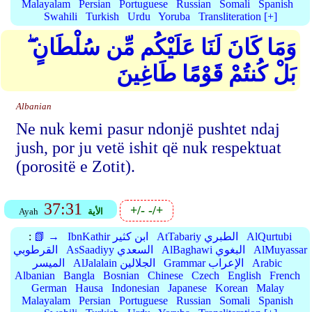
Malayalam
Persian
Portuguese
Russian
Somali
Spanish
Swahili
Turkish
Urdu
Yoruba
Transliteration [+]
وَمَا كَانَ لَنَا عَلَيْكُم مِّن سُلْطَانٍ ۖ
بَلْ كُنتُمْ قَوْمًا طَاغِينَ
Albanian
Ne nuk kemi pasur ndonjë pushtet ndaj
jush, por ju vetë ishit që nuk respektuat
(porositë e Zotit).
37:31
+/-
-/+
الأية
Ayah
AlQurtubi
AtTabariy الطبري
IbnKathir ابن كثير
📗 →
:
AlMuyassar
AlBaghawi البغوي
AsSaadiyy السعدي
القرطوبي
Arabic
Grammar الإعراب
AlJalalain الجلالين
الميسر
Albanian
Bangla
Bosnian
Chinese
Czech
English
French
German
Hausa
Indonesian
Japanese
Korean
Malay
Malayalam
Persian
Portuguese
Russian
Somali
Spanish