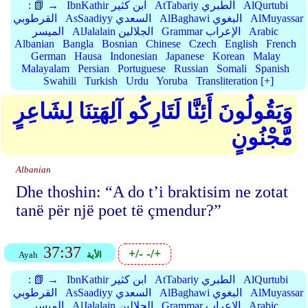
AlQurtubi
AtTabariy الطبري
IbnKathir ابن كثير
📗 →
:
AlMuyassar
AlBaghawi البغوي
AsSaadiyy السعدي
القرطوبي
Arabic
Grammar الإعراب
AlJalalain الجلالين
الميسر
Albanian
Bangla
Bosnian
Chinese
Czech
English
French
German
Hausa
Indonesian
Japanese
Korean
Malay
Malayalam
Persian
Portuguese
Russian
Somali
Spanish
Swahili
Turkish
Urdu
Yoruba
Transliteration [+]
وَيَقُولُونَ أَئِنَّا لَتَارِكُو آلِهَتِنَا لِشَاعِرٍ
مَّجْنُونٍ
Albanian
Dhe thoshin: “A do t’i braktisim ne zotat
tanë për një poet të çmendur?”
37:37
+/-
-/+
الأية
Ayah
AlQurtubi
AtTabariy الطبري
IbnKathir ابن كثير
📗 →
:
AlMuyassar
AlBaghawi البغوي
AsSaadiyy السعدي
القرطوبي
Arabic
Grammar الإعراب
AlJalalain الجلالين
الميسر