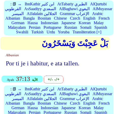
AlQurtubi
AtTabariy الطبري
IbnKathir ابن كثير
📗 →
:
AlMuyassar
AlBaghawi البغوي
AsSaadiyy السعدي
القرطوبي
Arabic
Grammar الإعراب
AlJalalain الجلالين
الميسر
Albanian
Bangla
Bosnian
Chinese
Czech
English
French
German
Hausa
Indonesian
Japanese
Korean
Malay
Malayalam
Persian
Portuguese
Russian
Somali
Spanish
Swahili
Turkish
Urdu
Yoruba
Transliteration [+]
بَلْ عَجِبْتَ وَيَسْخَرُونَ
Albanian
Por ti je i habitur, e ata tallen.
37:13
+/-
-/+
الأية
Ayah
AlQurtubi
AtTabariy الطبري
IbnKathir ابن كثير
📗 →
:
AlMuyassar
AlBaghawi البغوي
AsSaadiyy السعدي
القرطوبي
Arabic
Grammar الإعراب
AlJalalain الجلالين
الميسر
Albanian
Bangla
Bosnian
Chinese
Czech
English
French
German
Hausa
Indonesian
Japanese
Korean
Malay
Malayalam
Persian
Portuguese
Russian
Somali
Spanish