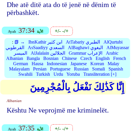
Dhe atë ditë ata do të jenë në dënim të
përbashkët.
37:34
+/-
-/+
الأية
Ayah
AlQurtubi
AtTabariy الطبري
IbnKathir ابن كثير
📗 →
:
AlMuyassar
AlBaghawi البغوي
AsSaadiyy السعدي
القرطوبي
Arabic
Grammar الإعراب
AlJalalain الجلالين
الميسر
Albanian
Bangla
Bosnian
Chinese
Czech
English
French
German
Hausa
Indonesian
Japanese
Korean
Malay
Malayalam
Persian
Portuguese
Russian
Somali
Spanish
Swahili
Turkish
Urdu
Yoruba
Transliteration [+]
إِنَّا كَذَٰلِكَ نَفْعَلُ بِالْمُجْرِمِينَ
Albanian
Kështu Ne veprojmë me kriminelët.
37:35
+/-
-/+
الأية
Ayah