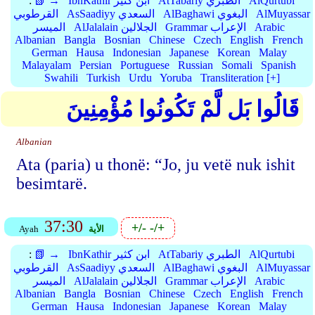
AlQurtubi
AtTabariy الطبري
IbnKathir ابن كثير
📗 →
:
AlMuyassar
AlBaghawi البغوي
AsSaadiyy السعدي
القرطوبي
Arabic
Grammar الإعراب
AlJalalain الجلالين
الميسر
Albanian
Bangla
Bosnian
Chinese
Czech
English
French
German
Hausa
Indonesian
Japanese
Korean
Malay
Malayalam
Persian
Portuguese
Russian
Somali
Spanish
Swahili
Turkish
Urdu
Yoruba
Transliteration [+]
قَالُوا بَل لَّمْ تَكُونُوا مُؤْمِنِينَ
Albanian
Ata (paria) u thonë: “Jo, ju vetë nuk ishit
besimtarë.
37:30
+/-
-/+
الأية
Ayah
AlQurtubi
AtTabariy الطبري
IbnKathir ابن كثير
📗 →
:
AlMuyassar
AlBaghawi البغوي
AsSaadiyy السعدي
القرطوبي
Arabic
Grammar الإعراب
AlJalalain الجلالين
الميسر
Albanian
Bangla
Bosnian
Chinese
Czech
English
French
German
Hausa
Indonesian
Japanese
Korean
Malay