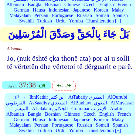
Albanian
Bangla
Bosnian
Chinese
Czech
English
French
German
Hausa
Indonesian
Japanese
Korean
Malay
Malayalam
Persian
Portuguese
Russian
Somali
Spanish
Swahili
Turkish
Urdu
Yoruba
Transliteration [+]
بَلْ جَاءَ بِالْحَقِّ وَصَدَّقَ الْمُرْسَلِينَ
Albanian
Jo, (nuk është çka thonë ata) por ai u solli
të vërtetën dhe vërtetoi të dërguarit e parë.
37:38
+/-
-/+
الأية
Ayah
AlQurtubi
AtTabariy الطبري
IbnKathir ابن كثير
📗 →
:
AlMuyassar
AlBaghawi البغوي
AsSaadiyy السعدي
القرطوبي
Arabic
Grammar الإعراب
AlJalalain الجلالين
الميسر
Albanian
Bangla
Bosnian
Chinese
Czech
English
French
German
Hausa
Indonesian
Japanese
Korean
Malay
Malayalam
Persian
Portuguese
Russian
Somali
Spanish
Swahili
Turkish
Urdu
Yoruba
Transliteration [+]