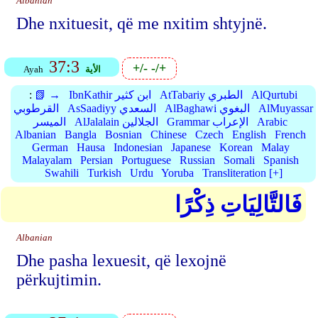
Albanian
Dhe nxituesit, që me nxitim shtyjnë.
37:3
+/-
-/+
الأية
Ayah
AlQurtubi
AtTabariy الطبري
IbnKathir ابن كثير
📗 →
:
AlMuyassar
AlBaghawi البغوي
AsSaadiyy السعدي
القرطوبي
Arabic
Grammar الإعراب
AlJalalain الجلالين
الميسر
Albanian
Bangla
Bosnian
Chinese
Czech
English
French
German
Hausa
Indonesian
Japanese
Korean
Malay
Malayalam
Persian
Portuguese
Russian
Somali
Spanish
Swahili
Turkish
Urdu
Yoruba
Transliteration [+]
فَالتَّالِيَاتِ ذِكْرًا
Albanian
Dhe pasha lexuesit, që lexojnë
përkujtimin.