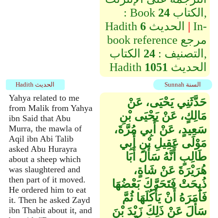
الكتاب,
24
: Book
In-
|
الحديث
6
Hadith
book reference مرجع
التصنيف :
24
الكتاب,
الحديث
1051
Hadith
Sunnah السنة
Hadith الحديث
Yahya related to me
حَدَّثَنِي يَحْيَى، عَنْ
from Malik from Yahya
مَالِكٍ، عَنْ يَحْيَى بْنِ
ibn Said that Abu
سَعِيدٍ، عَنْ أَبِي مُرَّةَ،
Murra, the mawla of
Aqil ibn Abi Talib
مَوْلَى عَقِيلِ بْنِ أَبِي
asked Abu Hurayra
طَالِبٍ أَنَّهُ سَأَلَ أَبَا
about a sheep which
هُرَيْرَةَ عَنْ شَاةٍ،
was slaughtered and
then part of it moved.
ذُبِحَتْ فَتَحَرَّكَ بَعْضُهَا
He ordered him to eat
فَأَمَرَهُ أَنْ يَأْكُلَهَا ثُمَّ
it. Then he asked Zayd
سَأَلَ عَنْ ذَلِكَ زَيْدَ بْنَ
ibn Thabit about it, and