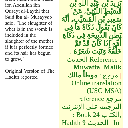
يَزِيدَ بْنِ عَبْدِ اللَّهِ بْنِ
ibn Abdullah ibn
قُسَيْطٍ اللَّيْثِيِّ، عَنْ
Qusayt al-Laythi that
Said ibn al- Musayyab
سَعِيدِ بْنِ الْمُسَيَّبِ، أَنَّهُ
said, "The slaughter of
كَانَ يَقُولُ ذَكَاةُ مَا فِي
what is in the womb is
بَطْنِ الذَّبِيحَةِ فِي ذَكَاةِ
included in the
slaughter of the mother
أُمِّهِ إِذَا كَانَ قَدْ تَمَّ
if it is perfectly formed
خَلْقُهُ وَنَبَتَ شَعَرُهُ ‏.‏
and its hair has begun
الحديث Reference :
to grow."
Muwatta' Malik
Original Version of The
|
مرجع :
موطأ مالك
Hadith reported
Online translation
(USC-MSA)
reference مرجع
الترجمة على الإنترنت
الكتاب,
24
: Book
In-
|
الحديث
9
Hadith