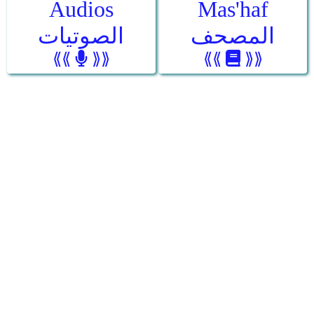
Audios
Mas'haf
المصحف
الصوتيات
⟪⟪
⟫⟫
⟪⟪
⟫⟫