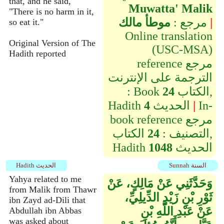
that, and he said,
Muwatta' Malik
"There is no harm in it,
|
مرجع :
موطأ مالك
so eat it."
Online translation
Original Version of The
(USC-MSA)
Hadith reported
reference مرجع
الترجمة على الإنترنت
الكتاب,
24
: Book
In-
|
الحديث
4
Hadith
book reference مرجع
التصنيف :
24
الكتاب,
الحديث
1048
Hadith
Sunnah السنة
Hadith الحديث
Yahya related to me
وَحَدَّثَنِي عَنْ مَالِكٍ، عَنْ
from Malik from Thawr
ثَوْرِ بْنِ زَيْدٍ الدِّيلِيِّ،
ibn Zayd ad-Dili that
عَنْ عَبْدِ اللَّهِ بْنِ
Abdullah ibn Abbas
was asked about