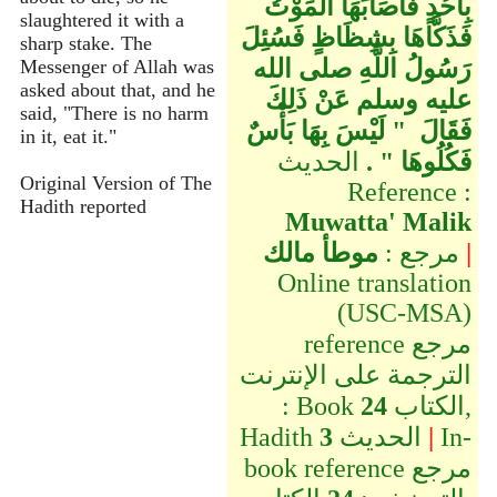
بِأُحُدٍ فَأَصَابَهَا الْمَوْتُ
slaughtered it with a
فَذَكَّاهَا بِشِظَاظٍ فَسُئِلَ
sharp stake. The
رَسُولُ اللَّهِ صلى الله
Messenger of Allah was
asked about that, and he
عليه وسلم عَنْ ذَلِكَ
said, "There is no harm
فَقَالَ ‏ "‏ لَيْسَ بِهَا بَأْسٌ
in it, eat it."
فَكُلُوهَا ‏"‏ ‏.‏
الحديث
Original Version of The
Reference :
Hadith reported
Muwatta' Malik
|
مرجع :
موطأ مالك
Online translation
(USC-MSA)
reference مرجع
الترجمة على الإنترنت
الكتاب,
24
: Book
In-
|
الحديث
3
Hadith
book reference مرجع