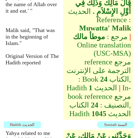
قَالَ مَالِكٌ وَذَلِكَ فِي
the name of Allah over
أَوَّلِ الإِسْلاَمِ ‏.‏
الحديث
it and eat.' "
Reference :
Muwatta' Malik
Malik said, "That was
|
مرجع :
موطأ مالك
in the beginning of
Islam."
Online translation
(USC-MSA)
Original Version of The
reference مرجع
Hadith reported
الترجمة على الإنترنت
الكتاب,
24
: Book
In-
|
الحديث
1
Hadith
book reference مرجع
التصنيف :
24
الكتاب,
الحديث
1045
Hadith
Sunnah السنة
Hadith الحديث
Yahya related to me
وَحَدَّثَنِي عَنْ مَالِكٍ، عَنْ