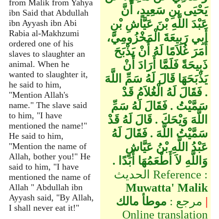
from Malik from Yahya
يَحْيَى بْنِ سَعِيدٍ، أَنَّ
ibn Said that Abdullah
عَبْدَ اللَّهِ بْنَ عَيَّاشِ بْنِ
ibn Ayyash ibn Abi
Rabia al-Makhzumi
أَبِي رَبِيعَةَ الْمَخْزُومِيَّ،
ordered one of his
أَمَرَ غُلاَمًا لَهُ أَنْ يَذْبَحَ
slaves to slaughter an
ذَبِيحَةً فَلَمَّا أَرَادَ أَنْ
animal. When he
wanted to slaughter it,
يَذْبَحَهَا قَالَ لَهُ سَمِّ اللَّهَ
he said to him,
‏.‏ فَقَالَ لَهُ الْغُلاَمُ قَدْ
"Mention Allah's
سَمَّيْتُ ‏.‏ فَقَالَ لَهُ سَمِّ
name." The slave said
to him, "I have
اللَّهَ وَيْحَكَ ‏.‏ قَالَ لَهُ قَدْ
mentioned the name!"
سَمَّيْتُ اللَّهَ ‏.‏ فَقَالَ لَهُ
He said to him,
عَبْدُ اللَّهِ بْنُ عَيَّاشٍ
"Mention the name of
Allah, bother you!" He
وَاللَّهِ لاَ أَطْعَمُهَا أَبَدًا ‏.‏
said to him, "I have
الحديث Reference :
mentioned the name of
Muwatta' Malik
Allah " Abdullah ibn
Ayyash said, "By Allah,
|
مرجع :
موطأ مالك
I shall never eat it!"
Online translation