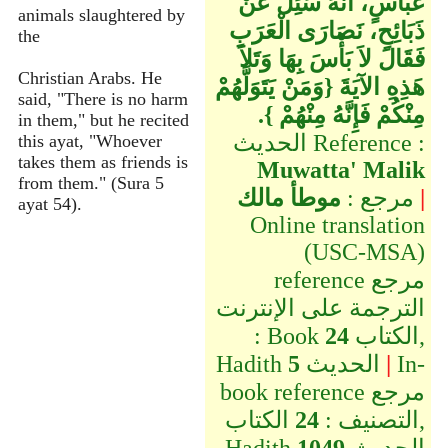
عَبَّاسٍ، أَنَّهُ سُئِلَ عَنْ
animals slaughtered by
ذَبَائِحِ، نَصَارَى الْعَرَبِ
the
فَقَالَ لاَ بَأْسَ بِهَا وَتَلاَ
Christian Arabs. He
هَذِهِ الآيَةَ ‏{‏وَمَنْ يَتَوَلَّهُمْ
said, "There is no harm
مِنْكُمْ فَإِنَّهُ مِنْهُمْ ‏}‏‏.‏
in them," but he recited
الحديث Reference :
this ayat, "Whoever
takes them as friends is
Muwatta' Malik
from them." (Sura 5
|
مرجع :
موطأ مالك
ayat 54).
Online translation
(USC-MSA)
reference مرجع
الترجمة على الإنترنت
الكتاب,
24
: Book
In-
|
الحديث
5
Hadith
book reference مرجع
التصنيف :
24
الكتاب,