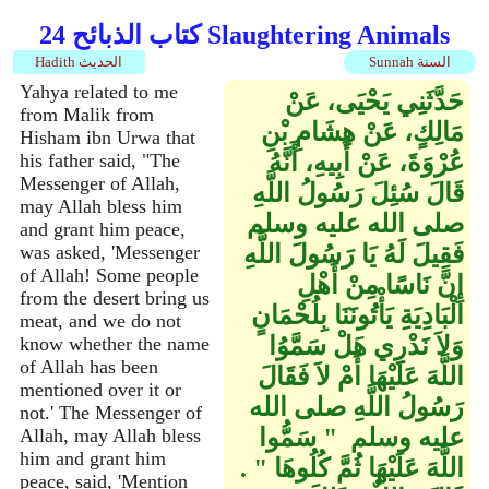
كتاب الذبائح 24 Slaughtering Animals
Sunnah السنة
Hadith الحديث
Yahya related to me
حَدَّثَنِي يَحْيَى، عَنْ
from Malik from
مَالِكٍ، عَنْ هِشَامِ بْنِ
Hisham ibn Urwa that
عُرْوَةَ، عَنْ أَبِيهِ، أَنَّهُ
his father said, "The
Messenger of Allah,
قَالَ سُئِلَ رَسُولُ اللَّهِ
may Allah bless him
صلى الله عليه وسلم
and grant him peace,
فَقِيلَ لَهُ يَا رَسُولَ اللَّهِ
was asked, 'Messenger
of Allah! Some people
إِنَّ نَاسًا مِنْ أَهْلِ
from the desert bring us
الْبَادِيَةِ يَأْتُونَنَا بِلُحْمَانٍ
meat, and we do not
وَلاَ نَدْرِي هَلْ سَمَّوُا
know whether the name
of Allah has been
اللَّهَ عَلَيْهَا أَمْ لاَ فَقَالَ
mentioned over it or
رَسُولُ اللَّهِ صلى الله
not.' The Messenger of
عليه وسلم ‏ "‏ سَمُّوا
Allah, may Allah bless
him and grant him
اللَّهَ عَلَيْهَا ثُمَّ كُلُوهَا ‏"‏ ‏.‏
peace, said, 'Mention