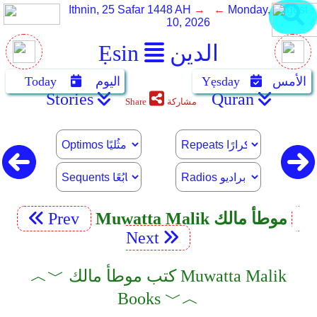
Ithnin, 25 Safar 1448 AH
→ ←
Monday, August
10, 2026
الدين
Ẹsin
الأمس
Yẹsday
اليوم
Today
Stories
Quran
مشاركة
Share
Muwatta Malik موطأ مالك
Prev
Next
︿﹀ كتب موطأ مالك Muwatta Malik
Books ﹀︿