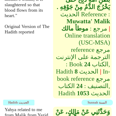
slaughtered so that
يَخْرُجَ الدَّمُ مِنْ جَوْفِهِ ‏.‏
blood flows from its
الحديث Reference :
heart."
Muwatta' Malik
Original Version of The
|
مرجع :
موطأ مالك
Hadith reported
Online translation
(USC-MSA)
reference مرجع
الترجمة على الإنترنت
الكتاب,
24
: Book
In-
|
الحديث
8
Hadith
book reference مرجع
التصنيف :
24
الكتاب,
الحديث
1053
Hadith
Sunnah السنة
Hadith الحديث
Yahya related to me
وَحَدَّثَنِي عَنْ مَالِكٍ، عَنْ
from Malik from Yazid