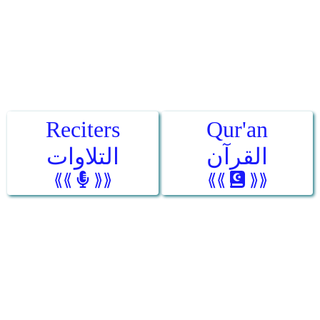
Reciters
Qur'an
القرآن
التلاوات
⟪⟪
⟫⟫
⟪⟪
⟫⟫