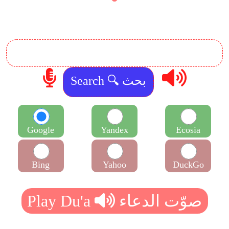
Google
Yandex
Ecosia
Bing
Yahoo
DuckGo