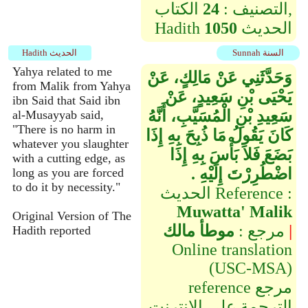
التصنيف :
24
الكتاب,
الحديث
1050
Hadith
Sunnah السنة
Hadith الحديث
Yahya related to me
وَحَدَّثَنِي عَنْ مَالِكٍ، عَنْ
from Malik from Yahya
يَحْيَى بْنِ سَعِيدٍ، عَنْ
ibn Said that Said ibn
سَعِيدِ بْنِ الْمُسَيَّبِ، أَنَّهُ
al-Musayyab said,
"There is no harm in
كَانَ يَقُولُ مَا ذُبِحَ بِهِ إِذَا
whatever you slaughter
بَضَعَ فَلاَ بَأْسَ بِهِ إِذَا
with a cutting edge, as
اضْطُرِرْتَ إِلَيْهِ ‏.‏
long as you are forced
to do it by necessity."
الحديث Reference :
Muwatta' Malik
Original Version of The
|
مرجع :
موطأ مالك
Hadith reported
Online translation
(USC-MSA)
reference مرجع
الترجمة على الإنترنت