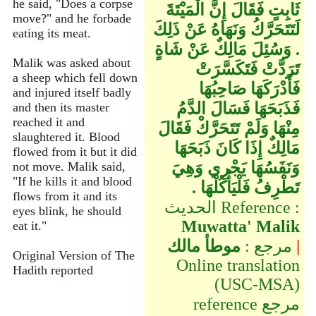
he said, "Does a corpse
ثَابِتٍ فَقَالَ إِنَّ الْمَيْتَةَ
move?" and he forbade
لَتَتَحَرَّكُ وَنَهَاهُ عَنْ ذَلِكَ
eating its meat.
‏.‏ وَسُئِلَ مَالِكٌ عَنْ شَاةٍ
Malik was asked about
تَرَدَّتْ فَتَكَسَّرَتْ
a sheep which fell down
فَأَدْرَكَهَا صَاحِبُهَا
and injured itself badly
فَذَبَحَهَا فَسَالَ الدَّمُ
and then its master
reached it and
مِنْهَا وَلَمْ تَتَحَرَّكْ فَقَالَ
slaughtered it. Blood
مَالِكٌ إِذَا كَانَ ذَبَحَهَا
flowed from it but it did
وَنَفَسُهَا يَجْرِي وَهِيَ
not move. Malik said,
"If he kills it and blood
تَطْرِفُ فَلْيَأْكُلْهَا ‏.‏
flows from it and its
الحديث Reference :
eyes blink, he should
Muwatta' Malik
eat it."
|
مرجع :
موطأ مالك
Original Version of The
Online translation
Hadith reported
(USC-MSA)
reference مرجع