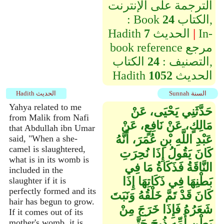
الترجمة على الإنترنت
الكتاب,
24
: Book
In-
|
الحديث
7
Hadith
book reference مرجع
التصنيف :
24
الكتاب,
الحديث
1052
Hadith
Sunnah السنة
Hadith الحديث
Yahya related to me
حَدَّثَنِي يَحْيَى، عَنْ
from Malik from Nafi
مَالِكٍ، عَنْ نَافِعٍ، عَنْ
that Abdullah ibn Umar
عَبْدِ اللَّهِ بْنِ عُمَرَ، أَنَّهُ
said, "When a she-
camel is slaughtered,
كَانَ يَقُولُ إِذَا نُحِرَتِ
what is in its womb is
النَّاقَةُ فَذَكَاةُ مَا فِي
included in the
بَطْنِهَا فِي ذَكَاتِهَا إِذَا
slaughter if it is
perfectly formed and its
كَانَ قَدْ تَمَّ خَلْقُهُ وَنَبَتَ
hair has begun to grow.
شَعَرُهُ فَإِذَا خَرَجَ مِنْ
If it comes out of its
بَطْنِ أُمِّهِ ذُبِحَ حَتَّى
mother's womb, it is