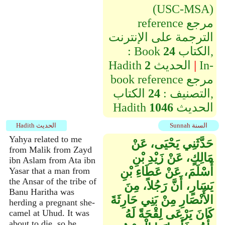
(USC-MSA)
reference مرجع
الترجمة على الإنترنت
الكتاب,
24
: Book
In-
|
الحديث
2
Hadith
book reference مرجع
التصنيف :
24
الكتاب,
الحديث
1046
Hadith
Sunnah السنة
Hadith الحديث
Yahya related to me
حَدَّثَنِي يَحْيَى، عَنْ
from Malik from Zayd
مَالِكٍ، عَنْ زَيْدِ بْنِ
ibn Aslam from Ata ibn
أَسْلَمَ، عَنْ عَطَاءِ بْنِ
Yasar that a man from
the Ansar of the tribe of
يَسَارٍ، أَنَّ رَجُلاً، مِنَ
Banu Haritha was
الأَنْصَارِ مِنْ بَنِي حَارِثَةَ
herding a pregnant she-
كَانَ يَرْعَى لِقْحَةً لَهُ
camel at Uhud. It was
about to die, so he