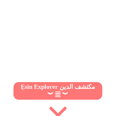
Ẹsin Explorer مكتشف الدين
︾
︾