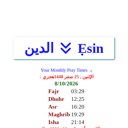
Ẹsin
الدين