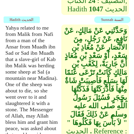
التصنيف :
24
الكتاب,
الحديث
1047
Hadith
Sunnah السنة
Hadith الحديث
Yahya related to me
وَحَدَّثَنِي عَنْ مَالِكٍ، عَنْ
from Malik from Nafi
نَافِعٍ، عَنْ رَجُلٍ، مِنَ
from a man of the
الأَنْصَارِ عَنْ مُعَاذِ بْنِ
Ansar from Muadh ibn
Sad or Sad ibn Muadh
سَعْدٍ، أَوْ سَعْدِ بْنِ مُعَاذٍ
that a slave-girl of Kab
أَنَّ جَارِيَةً، لِكَعْبِ بْنِ
ibn Malik was herding
مَالِكٍ كَانَتْ تَرْعَى غَنَمًا
some sheep at Sal (a
mountain near Madina).
لَهَا بِسَلْعٍ فَأُصِيبَتْ شَاةٌ
One of the sheep was
مِنْهَا فَأَدْرَكَتْهَا فَذَكَّتْهَا
about to die, so she
بِحَجَرٍ فَسُئِلَ رَسُولُ
went over to it and
slaughtered it with a
اللَّهِ صلى الله عليه
stone. The Messenger
وسلم عَنْ ذَلِكَ فَقَالَ ‏
of Allah, may Allah
"‏ لاَ بَأْسَ بِهَا فَكُلُوهَا ‏"‏
bless him and grant him
peace, was asked about
الحديث Reference :
‏.‏