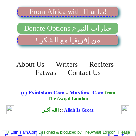
From Africa with Thanks!
Donate Options خيارات التبرع
! من إفريقيا مع الشكر
- About Us - Writers - Reciters -
Fatwas - Contact Us
(c) EsinIslam.Com
-
Muxlima.Com
from
The Awqaf London
Allah Is Great
::
الله أكبر
©
EsinIslam.Com
Designed & produced by The Awqaf London. Please