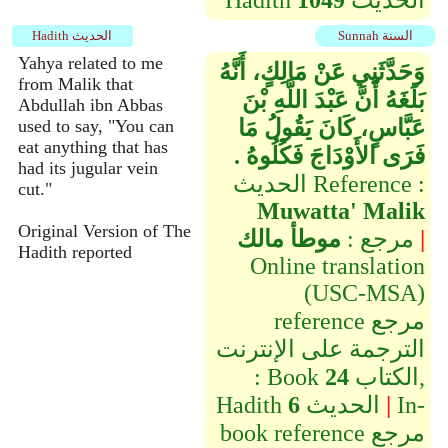
الحديث
1049
Hadith
Sunnah السنة
Hadith الحديث
Yahya related to me
وَحَدَّثَنِي عَنْ مَالِكٍ، أَنَّهُ
from Malik that
بَلَغَهُ أَنَّ عَبْدَ اللَّهِ بْنَ
Abdullah ibn Abbas
عَبَّاسٍ، كَانَ يَقُولُ مَا
used to say, "You can
eat anything that has
فَرَى الأَوْدَاجَ فَكُلُوهُ ‏.‏
had its jugular vein
الحديث Reference :
cut."
Muwatta' Malik
Original Version of The
|
مرجع :
موطأ مالك
Hadith reported
Online translation
(USC-MSA)
reference مرجع
الترجمة على الإنترنت
الكتاب,
24
: Book
In-
|
الحديث
6
Hadith
book reference مرجع