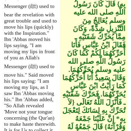
بِهِ‏}‏ قَالَ كَانَ رَسُولُ
Messenger (ﷺ) used to
اللَّهِ صلى الله عليه
bear the revelation with
وسلم يُعَالِجُ مِنَ
great trouble and used to
move his lips (quickly)
التَّنْزِيلِ شِدَّةً، وَكَانَ
with the Inspiration."
مِمَّا يُحَرِّكُ شَفَتَيْهِ ـ
Ibn 'Abbas moved his
فَقَالَ ابْنُ عَبَّاسٍ فَأَنَا
lips saying, "I am
moving my lips in front
أُحَرِّكُهُمَا لَكُمْ كَمَا كَانَ
of you as Allah's
رَسُولُ اللَّهِ صلى الله
Messenger (ﷺ) used to
عليه وسلم يُحَرِّكُهُمَا‏.‏
move his." Said moved
وَقَالَ سَعِيدٌ أَنَا أُحَرِّكُهُمَا
his lips saying: "I am
كَمَا رَأَيْتُ ابْنَ عَبَّاسٍ
moving my lips, as I
يُحَرِّكُهُمَا‏.‏ فَحَرَّكَ شَفَتَيْهِ
saw Ibn 'Abbas moving
his." Ibn 'Abbas added,
ـ فَأَنْزَلَ اللَّهُ تَعَالَى ‏{‏لاَ
"So Allah revealed
تُحَرِّكْ بِهِ لِسَانَكَ لِتَعْجَلَ
'Move not your tongue
بِهِ* إِنَّ عَلَيْنَا جَمْعَهُ
concerning (the Qur'an)
to make haste therewith.
وَقُرْآنَهُ‏}‏ قَالَ جَمْعُهُ لَهُ
It is for Us to collect it