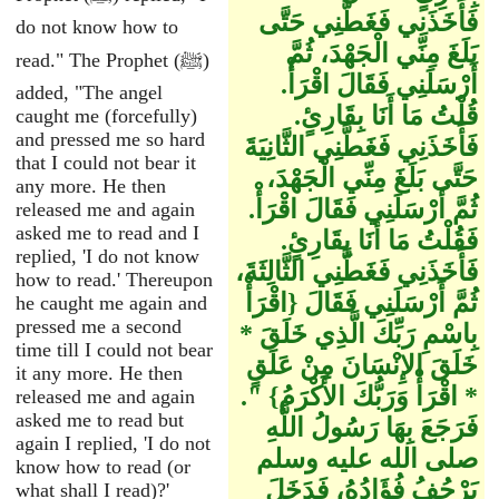
فَأَخَذَنِي فَغَطَّنِي حَتَّى
do not know how to
بَلَغَ مِنِّي الْجَهْدَ، ثُمَّ
read." The Prophet (ﷺ)
أَرْسَلَنِي فَقَالَ اقْرَأْ‏.‏
added, "The angel
قُلْتُ مَا أَنَا بِقَارِئٍ‏.‏
caught me (forcefully)
and pressed me so hard
فَأَخَذَنِي فَغَطَّنِي الثَّانِيَةَ
that I could not bear it
حَتَّى بَلَغَ مِنِّي الْجَهْدَ،
any more. He then
ثُمَّ أَرْسَلَنِي فَقَالَ اقْرَأْ‏.‏
released me and again
asked me to read and I
فَقُلْتُ مَا أَنَا بِقَارِئٍ‏.‏
replied, 'I do not know
فَأَخَذَنِي فَغَطَّنِي الثَّالِثَةَ،
how to read.' Thereupon
ثُمَّ أَرْسَلَنِي فَقَالَ ‏{‏اقْرَأْ
he caught me again and
pressed me a second
بِاسْمِ رَبِّكَ الَّذِي خَلَقَ *
time till I could not bear
خَلَقَ الإِنْسَانَ مِنْ عَلَقٍ
it any more. He then
* اقْرَأْ وَرَبُّكَ الأَكْرَمُ‏}‏ ‏"‏‏.‏
released me and again
asked me to read but
فَرَجَعَ بِهَا رَسُولُ اللَّهِ
again I replied, 'I do not
صلى الله عليه وسلم
know how to read (or
يَرْجُفُ فُؤَادُهُ، فَدَخَلَ
what shall I read)?'