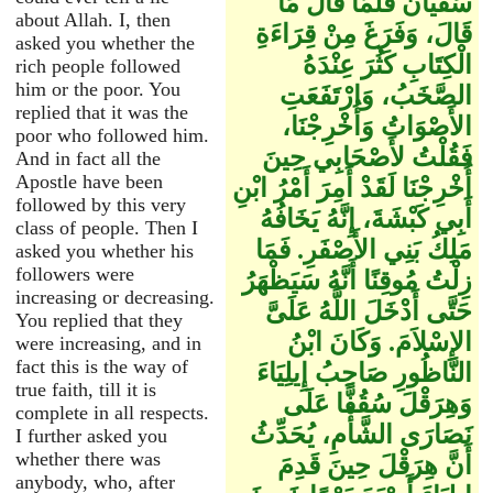
سُفْيَانَ فَلَمَّا قَالَ مَا
about Allah. I, then
قَالَ، وَفَرَغَ مِنْ قِرَاءَةِ
asked you whether the
الْكِتَابِ كَثُرَ عِنْدَهُ
rich people followed
him or the poor. You
الصَّخَبُ، وَارْتَفَعَتِ
replied that it was the
الأَصْوَاتُ وَأُخْرِجْنَا،
poor who followed him.
فَقُلْتُ لأَصْحَابِي حِينَ
And in fact all the
Apostle have been
أُخْرِجْنَا لَقَدْ أَمِرَ أَمْرُ ابْنِ
followed by this very
أَبِي كَبْشَةَ، إِنَّهُ يَخَافُهُ
class of people. Then I
مَلِكُ بَنِي الأَصْفَرِ‏.‏ فَمَا
asked you whether his
followers were
زِلْتُ مُوقِنًا أَنَّهُ سَيَظْهَرُ
increasing or decreasing.
حَتَّى أَدْخَلَ اللَّهُ عَلَىَّ
You replied that they
الإِسْلاَمَ‏.‏ وَكَانَ ابْنُ
were increasing, and in
fact this is the way of
النَّاظُورِ صَاحِبُ إِيلِيَاءَ
true faith, till it is
وَهِرَقْلَ سُقُفًّا عَلَى
complete in all respects.
نَصَارَى الشَّأْمِ، يُحَدِّثُ
I further asked you
whether there was
أَنَّ هِرَقْلَ حِينَ قَدِمَ
anybody, who, after