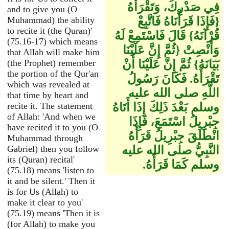
فِي صَدْرِكَ، وَتَقْرَأَهُ
and to give you (O
‏{‏فَإِذَا قَرَأْنَاهُ فَاتَّبِعْ
Muhammad) the ability
to recite it (the Quran)'
قُرْآنَهُ‏}‏ قَالَ فَاسْتَمِعْ لَهُ
(75.16-17) which means
وَأَنْصِتْ ‏{‏ثُمَّ إِنَّ عَلَيْنَا
that Allah will make him
بَيَانَهُ‏}‏ ثُمَّ إِنَّ عَلَيْنَا أَنْ
(the Prophet) remember
the portion of the Qur'an
تَقْرَأَهُ‏.‏ فَكَانَ رَسُولُ
which was revealed at
اللَّهِ صلى الله عليه
that time by heart and
وسلم بَعْدَ ذَلِكَ إِذَا أَتَاهُ
recite it. The statement
of Allah: 'And when we
جِبْرِيلُ اسْتَمَعَ، فَإِذَا
have recited it to you (O
انْطَلَقَ جِبْرِيلُ قَرَأَهُ
Muhammad through
النَّبِيُّ صلى الله عليه
Gabriel) then you follow
its (Quran) recital'
وسلم كَمَا قَرَأَهُ‏.‏
(75.18) means 'listen to
it and be silent.' Then it
is for Us (Allah) to
make it clear to you'
(75.19) means 'Then it is
(for Allah) to make you