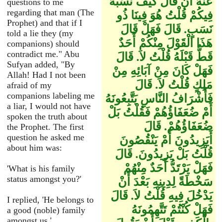
عَنْهُ أَنْ قَالَ كَيْفَ نَسَبُهُ
questions to me
regarding that man (The
فِيكُمْ قُلْتُ هُوَ فِينَا ذُو
Prophet) and that if I
نَسَبٍ‏.‏ قَالَ فَهَلْ قَالَ
told a lie they (my
هَذَا الْقَوْلَ مِنْكُمْ أَحَدٌ
companions) should
contradict me." Abu
قَطُّ قَبْلَهُ قُلْتُ لاَ‏.‏ قَالَ
Sufyan added, "By
فَهَلْ كَانَ مِنْ آبَائِهِ مِنْ
Allah! Had I not been
مَلِكٍ قُلْتُ لاَ‏.‏ قَالَ
afraid of my
companions labeling me
فَأَشْرَافُ النَّاسِ يَتَّبِعُونَهُ
a liar, I would not have
أَمْ ضُعَفَاؤُهُمْ فَقُلْتُ بَلْ
spoken the truth about
ضُعَفَاؤُهُمْ‏.‏ قَالَ
the Prophet. The first
question he asked me
أَيَزِيدُونَ أَمْ يَنْقُصُونَ
about him was:
قُلْتُ بَلْ يَزِيدُونَ‏.‏ قَالَ
فَهَلْ يَرْتَدُّ أَحَدٌ مِنْهُمْ
'What is his family
status amongst you?'
سَخْطَةً لِدِينِهِ بَعْدَ أَنْ
يَدْخُلَ فِيهِ قُلْتُ لاَ‏.‏ قَالَ
I replied, 'He belongs to
فَهَلْ كُنْتُمْ تَتَّهِمُونَهُ
a good (noble) family
amongst us.'