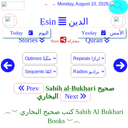
→ ←
Monday, August 10, 2026
الدين
Ẹsin
الأمس
Yẹsday
اليوم
Today
Stories
Quran
مشاركة
Share
Sahih al-Bukhari صحيح
Prev
Next
البخاري
︿﹀ كتب صحيح البخاري Sahih Al Bukhari
Books ﹀︿