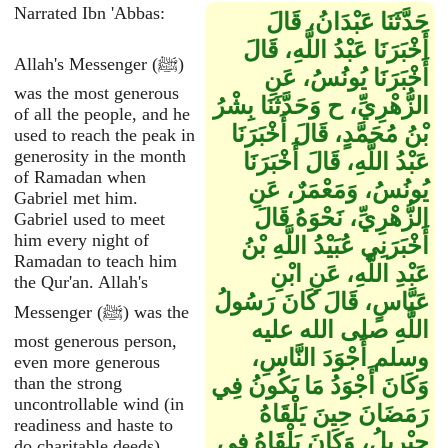
Narrated Ibn 'Abbas:
حَدَّثَنَا عَبْدَانُ، قَالَ
أَخْبَرَنَا عَبْدُ اللَّهِ، قَالَ
Allah's Messenger (ﷺ)
أَخْبَرَنَا يُونُسُ، عَنِ
was the most generous
الزُّهْرِيِّ، ح وَحَدَّثَنَا بِشْرُ
of all the people, and he
بْنُ مُحَمَّدٍ، قَالَ أَخْبَرَنَا
used to reach the peak in
generosity in the month
عَبْدُ اللَّهِ، قَالَ أَخْبَرَنَا
of Ramadan when
يُونُسُ، وَمَعْمَرٌ، عَنِ
Gabriel met him.
الزُّهْرِيِّ، نَحْوَهُ قَالَ
Gabriel used to meet
him every night of
أَخْبَرَنِي عُبَيْدُ اللَّهِ بْنُ
Ramadan to teach him
عَبْدِ اللَّهِ، عَنِ ابْنِ
the Qur'an. Allah's
عَبَّاسٍ، قَالَ كَانَ رَسُولُ
Messenger (ﷺ) was the
اللَّهِ صلى الله عليه
most generous person,
وسلم أَجْوَدَ النَّاسِ،
even more generous
وَكَانَ أَجْوَدُ مَا يَكُونُ فِي
than the strong
uncontrollable wind (in
رَمَضَانَ حِينَ يَلْقَاهُ
readiness and haste to
جِبْرِيلُ، وَكَانَ يَلْقَاهُ فِي
do charitable deeds).