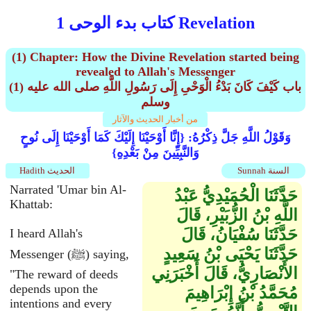
كتاب بدء الوحى 1 Revelation
(1) Chapter: How the Divine Revelation started being
revealed to Allah's Messenger
(1) باب كَيْفَ كَانَ بَدْءُ الْوَحْىِ إِلَى رَسُولِ اللَّهِ صلى الله عليه
وسلم
من أخبار الحديث والآثار
وَقَوْلُ اللَّهِ جَلَّ ذِكْرُهُ: {إِنَّا أَوْحَيْنَا إِلَيْكَ كَمَا أَوْحَيْنَا إِلَى نُوحٍ
وَالنَّبِيِّينَ مِنْ بَعْدِهِ}
Sunnah السنة
Hadith الحديث
Narrated 'Umar bin Al-
حَدَّثَنَا الْحُمَيْدِيُّ عَبْدُ
Khattab:
اللَّهِ بْنُ الزُّبَيْرِ، قَالَ
حَدَّثَنَا سُفْيَانُ، قَالَ
I heard Allah's
حَدَّثَنَا يَحْيَى بْنُ سَعِيدٍ
Messenger (ﷺ) saying,
الأَنْصَارِيُّ، قَالَ أَخْبَرَنِي
"The reward of deeds
depends upon the
مُحَمَّدُ بْنُ إِبْرَاهِيمَ
intentions and every