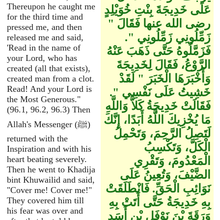
Thereupon he caught me
عَلَى خَدِيجَةَ بِنْتِ خُوَيْلِدٍ
for the third time and
رضى الله عنها فَقَالَ ‏"‏
pressed me, and then
زَمِّلُونِي زَمِّلُونِي ‏"‏‏.‏
released me and said,
'Read in the name of
فَزَمَّلُوهُ حَتَّى ذَهَبَ عَنْهُ
your Lord, who has
الرَّوْعُ، فَقَالَ لِخَدِيجَةَ
created (all that exists),
وَأَخْبَرَهَا الْخَبَرَ ‏"‏ لَقَدْ
created man from a clot.
Read! And your Lord is
خَشِيتُ عَلَى نَفْسِي ‏"‏‏.‏
the Most Generous."
فَقَالَتْ خَدِيجَةُ كَلاَّ وَاللَّهِ
(96.1, 96.2, 96.3) Then
مَا يُخْزِيكَ اللَّهُ أَبَدًا، إِنَّكَ
Allah's Messenger (ﷺ)
لَتَصِلُ الرَّحِمَ، وَتَحْمِلُ
returned with the
الْكَلَّ، وَتَكْسِبُ
Inspiration and with his
heart beating severely.
الْمَعْدُومَ، وَتَقْرِي
Then he went to Khadija
الضَّيْفَ، وَتُعِينُ عَلَى
bint Khuwailid and said,
نَوَائِبِ الْحَقِّ‏.‏ فَانْطَلَقَتْ
"Cover me! Cover me!"
They covered him till
بِهِ خَدِيجَةُ حَتَّى أَتَتْ بِهِ
his fear was over and
وَرَقَةَ بْنَ نَوْفَلِ بْنِ أَسَدِ