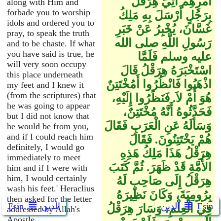
أَمْرِهِمْ أُتِيَ هِرَقْلُ
along with Him and
forbade you to worship
بِرَجُلٍ أَرْسَلَ بِهِ مَلِكُ
idols and ordered you to
غَسَّانَ، يُخْبِرُ عَنْ خَبَرِ
pray, to speak the truth
رَسُولِ اللَّهِ صلى الله
and to be chaste. If what
you have said is true, he
عليه وسلم فَلَمَّا
will very soon occupy
اسْتَخْبَرَهُ هِرَقْلُ قَالَ
this place underneath
اذْهَبُوا فَانْظُرُوا أَمُخْتَتِنٌ
my feet and I knew it
(from the scriptures) that
هُوَ أَمْ لاَ‏.‏ فَنَظَرُوا إِلَيْهِ،
he was going to appear
فَحَدَّثُوهُ أَنَّهُ مُخْتَتِنٌ،
but I did not know that
وَسَأَلَهُ عَنِ الْعَرَبِ فَقَالَ
he would be from you,
and if I could reach him
هُمْ يَخْتَتِنُونَ‏.‏ فَقَالَ
definitely, I would go
هِرَقْلُ هَذَا مَلِكُ هَذِهِ
immediately to meet
الأُمَّةِ قَدْ ظَهَرَ‏.‏ ثُمَّ كَتَبَ
him and if I were with
him, I would certainly
هِرَقْلُ إِلَى صَاحِبٍ لَهُ
wash his feet.' Heraclius
بِرُومِيَةَ، وَكَانَ نَظِيرَهُ
then asked for the letter
Ẹsin
الدين
الدين
Ẹsin
فِي الْعِلْمِ، وَسَارَ هِرَقْلُ
addressed by Allah's
Apostle