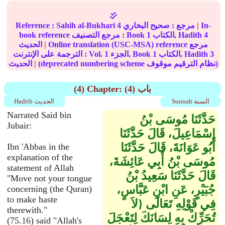
In-
|
مرجع :
صحيح البخاري
4
Sahih al-Bukhari
Reference :
4
الكتاب, Hadith
1
book reference مرجع التصنيف : Book
Online translation (USC-MSA) reference مرجع
|
الحديث
3
الكتاب, Hadith
1
الجزء, Book
1
الترجمة على الإنترنت : Vol.
(deprecated numbering scheme نظام الترقيم موقوف)
|
الحديث
(4) Chapter: (4) باب
Sunnah السنة
Hadith الحديث
Narrated Said bin
حَدَّثَنَا مُوسَى بْنُ
Jubair:
إِسْمَاعِيلَ، قَالَ حَدَّثَنَا
أَبُو عَوَانَةَ، قَالَ حَدَّثَنَا
Ibn 'Abbas in the
explanation of the
مُوسَى بْنُ أَبِي عَائِشَةَ،
statement of Allah
قَالَ حَدَّثَنَا سَعِيدُ بْنُ
"Move not your tongue
جُبَيْرٍ، عَنِ ابْنِ عَبَّاسٍ،
concerning (the Quran)
to make haste
فِي قَوْلِهِ تَعَالَى ‏{‏لاَ
therewith."
تُحَرِّكْ بِهِ لِسَانَكَ لِتَعْجَلَ
(75.16) said "Allah's