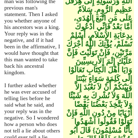
اللَّهِ وَرَسُولِهِ إِلَى هِرَقْلَ
man was following the
previous man's
عَظِيمِ الرُّومِ‏.‏ سَلاَمٌ
statement. Then I asked
عَلَى مَنِ اتَّبَعَ الْهُدَى،
you whether anyone of
أَمَّا بَعْدُ فَإِنِّي أَدْعُوكَ
his ancestors was a king.
Your reply was in the
بِدِعَايَةِ الإِسْلاَمِ، أَسْلِمْ
negative, and if it had
تَسْلَمْ، يُؤْتِكَ اللَّهُ أَجْرَكَ
been in the affirmative, I
مَرَّتَيْنِ، فَإِنْ تَوَلَّيْتَ فَإِنَّ
would have thought that
this man wanted to take
عَلَيْكَ إِثْمَ الأَرِيسِيِّينَ
back his ancestral
وَ‏{‏يَا أَهْلَ الْكِتَابِ تَعَالَوْا
kingdom.
إِلَى كَلِمَةٍ سَوَاءٍ بَيْنَنَا
I further asked whether
وَبَيْنَكُمْ أَنْ لاَ نَعْبُدَ إِلاَّ
he was ever accused of
اللَّهَ وَلاَ نُشْرِكَ بِهِ شَيْئًا
telling lies before he
وَلاَ يَتَّخِذَ بَعْضُنَا بَعْضًا
said what he said, and
your reply was in the
أَرْبَابًا مِنْ دُونِ اللَّهِ فَإِنْ
negative. So I wondered
تَوَلَّوْا فَقُولُوا اشْهَدُوا
how a person who does
بِأَنَّا مُسْلِمُونَ‏}‏ قَالَ أَبُو
not tell a lie about others
could ever tell a lie