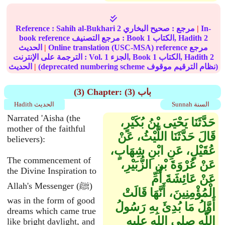
In-
|
مرجع :
صحيح البخاري
2
Sahih al-Bukhari
Reference :
2
الكتاب, Hadith
1
book reference مرجع التصنيف : Book
Online translation (USC-MSA) reference مرجع
|
الحديث
2
الكتاب, Hadith
1
الجزء, Book
1
الترجمة على الإنترنت : Vol.
(deprecated numbering scheme نظام الترقيم موقوف)
|
الحديث
(3) Chapter: (3) باب
Sunnah السنة
Hadith الحديث
Narrated 'Aisha (the
حَدَّثَنَا يَحْيَى بْنُ بُكَيْرٍ،
mother of the faithful
قَالَ حَدَّثَنَا اللَّيْثُ، عَنْ
believers):
عُقَيْلٍ، عَنِ ابْنِ شِهَابٍ،
The commencement of
عَنْ عُرْوَةَ بْنِ الزُّبَيْرِ،
the Divine Inspiration to
عَنْ عَائِشَةَ أُمِّ
Allah's Messenger (ﷺ)
الْمُؤْمِنِينَ، أَنَّهَا قَالَتْ
was in the form of good
أَوَّلُ مَا بُدِئَ بِهِ رَسُولُ
dreams which came true
اللَّهِ صلى الله عليه
like bright daylight, and