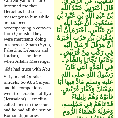
شُعَيْبٌ، عَنِ الزُّهْرِيِّ،
Abu Sufyan bin Harb
informed me that
قَالَ أَخْبَرَنِي عُبَيْدُ اللَّهِ
Heraclius had sent a
بْنُ عَبْدِ اللَّهِ بْنِ عُتْبَةَ بْنِ
messenger to him while
مَسْعُودٍ، أَنَّ عَبْدَ اللَّهِ
he had been
accompanying a caravan
بْنَ عَبَّاسٍ، أَخْبَرَهُ أَنَّ أَبَا
from Quraish. They
سُفْيَانَ بْنَ حَرْبٍ أَخْبَرَهُ
were merchants doing
أَنَّ هِرَقْلَ أَرْسَلَ إِلَيْهِ
business in Sham (Syria,
Palestine, Lebanon and
فِي رَكْبٍ مِنْ قُرَيْشٍ ـ
Jordan), at the time
وَكَانُوا تُجَّارًا بِالشَّأْمِ ـ
when Allah's Messenger
فِي الْمُدَّةِ الَّتِي كَانَ
(ﷺ) had truce with Abu
رَسُولُ اللَّهِ صلى الله
Sufyan and Quraish
عليه وسلم مَادَّ فِيهَا أَبَا
infidels. So Abu Sufyan
and his companions
سُفْيَانَ وَكُفَّارَ قُرَيْشٍ،
went to Heraclius at Ilya
فَأَتَوْهُ وَهُمْ بِإِيلِيَاءَ
(Jerusalem). Heraclius
فَدَعَاهُمْ فِي مَجْلِسِهِ،
called them in the court
and he had all the senior
وَحَوْلَهُ عُظَمَاءُ الرُّومِ
Roman dignitaries