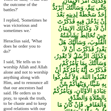
وَكَذَلِكَ أَمْرُ الإِيمَانِ
the outcome of the
حَتَّى يَتِمَّ، وَسَأَلْتُكَ أَيَرْتَدُّ
battles?'
أَحَدٌ سَخْطَةً لِدِينِهِ بَعْدَ
I replied, 'Sometimes he
أَنْ يَدْخُلَ فِيهِ فَذَكَرْتَ
was victorious and
أَنْ لاَ، وَكَذَلِكَ الإِيمَانُ
sometimes we.'
حِينَ تُخَالِطُ بَشَاشَتُهُ
Heraclius said, 'What
الْقُلُوبَ، وَسَأَلْتُكَ هَلْ
does he order you to
يَغْدِرُ فَذَكَرْتَ أَنْ لاَ،
do?'
وَكَذَلِكَ الرُّسُلُ لاَ تَغْدِرُ،
I said, 'He tells us to
وَسَأَلْتُكَ بِمَا يَأْمُرُكُمْ،
worship Allah and Allah
فَذَكَرْتَ أَنَّهُ يَأْمُرُكُمْ أَنْ
alone and not to worship
تَعْبُدُوا اللَّهَ، وَلاَ تُشْرِكُوا
anything along with
Him, and to renounce all
بِهِ شَيْئًا، وَيَنْهَاكُمْ عَنْ
that our ancestors had
عِبَادَةِ الأَوْثَانِ، وَيَأْمُرُكُمْ
said. He orders us to
بِالصَّلاَةِ وَالصِّدْقِ
pray, to speak the truth,
to be chaste and to keep
وَالْعَفَافِ‏.‏ فَإِنْ كَانَ مَا
good relations with our