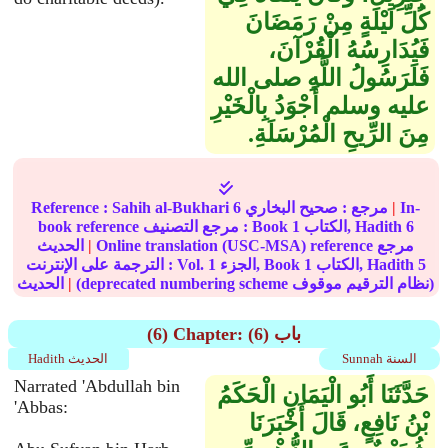
كُلِّ لَيْلَةٍ مِنْ رَمَضَانَ
فَيُدَارِسُهُ الْقُرْآنَ،
فَلَرَسُولُ اللَّهِ صلى الله
عليه وسلم أَجْوَدُ بِالْخَيْرِ
مِنَ الرِّيحِ الْمُرْسَلَةِ‏.‏
In-
|
مرجع :
صحيح البخاري
6
Sahih al-Bukhari
Reference :
6
الكتاب, Hadith
1
book reference مرجع التصنيف : Book
Online translation (USC-MSA) reference مرجع
|
الحديث
5
الكتاب, Hadith
1
الجزء, Book
1
الترجمة على الإنترنت : Vol.
(deprecated numbering scheme نظام الترقيم موقوف)
|
الحديث
(6) Chapter: (6) باب
Sunnah السنة
Hadith الحديث
Narrated 'Abdullah bin
حَدَّثَنَا أَبُو الْيَمَانِ الْحَكَمُ
'Abbas:
بْنُ نَافِعٍ، قَالَ أَخْبَرَنَا