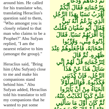
ثُمَّ دَعَاهُمْ وَدَعَا
around him. He called
بِتَرْجُمَانِهِ فَقَالَ أَيُّكُمْ
for his translator who,
translating Heraclius's
أَقْرَبُ نَسَبًا بِهَذَا الرَّجُلِ
question said to them,
الَّذِي يَزْعُمُ أَنَّهُ نَبِيٌّ
"Who amongst you is
فَقَالَ أَبُو سُفْيَانَ فَقُلْتُ
closely related to that
man who claims to be a
أَنَا أَقْرَبُهُمْ نَسَبًا‏.‏ فَقَالَ
Prophet?" Abu Sufyan
أَدْنُوهُ مِنِّي، وَقَرِّبُوا
replied, "I am the
أَصْحَابَهُ، فَاجْعَلُوهُمْ عِنْدَ
nearest relative to him
(amongst the group)."
ظَهْرِهِ‏.‏ ثُمَّ قَالَ
لِتَرْجُمَانِهِ قُلْ لَهُمْ إِنِّي
Heraclius said, "Bring
سَائِلٌ هَذَا عَنْ هَذَا
him (Abu Sufyan) close
to me and make his
الرَّجُلِ، فَإِنْ كَذَبَنِي
companions stand
فَكَذِّبُوهُ‏.‏ فَوَاللَّهِ لَوْلاَ
behind him." Abu
الْحَيَاءُ مِنْ أَنْ يَأْثِرُوا
Sufyan added, Heraclius
told his translator to tell
عَلَىَّ كَذِبًا لَكَذَبْتُ عَنْهُ،
my companions that he
ثُمَّ كَانَ أَوَّلَ مَا سَأَلَنِي
wanted to put some