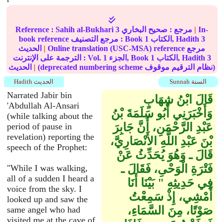
In-
|
مرجع :
صحيح البخاري
3
Sahih al-Bukhari
Reference :
3
الكتاب, Hadith
1
book reference مرجع التصنيف : Book
Online translation (USC-MSA) reference مرجع
|
الحديث
3
الكتاب, Hadith
1
الجزء, Book
1
الترجمة على الإنترنت : Vol.
(deprecated numbering scheme نظام الترقيم موقوف)
|
الحديث
Sunnah السنة
Hadith الحديث
Narrated Jabir bin
قَالَ ابْنُ شِهَابٍ
'Abdullah Al-Ansari
وَأَخْبَرَنِي أَبُو سَلَمَةَ بْنُ
(while talking about the
عَبْدِ الرَّحْمَنِ، أَنَّ جَابِرَ
period of pause in
revelation) reporting the
بْنَ عَبْدِ اللَّهِ الأَنْصَارِيَّ،
speech of the Prophet:
قَالَ ـ وَهُوَ يُحَدِّثُ عَنْ
فَتْرَةِ الْوَحْىِ، فَقَالَ ـ
"While I was walking,
all of a sudden I heard a
فِي حَدِيثِهِ ‏"‏ بَيْنَا أَنَا
voice from the sky. I
أَمْشِي، إِذْ سَمِعْتُ
looked up and saw the
صَوْتًا، مِنَ السَّمَاءِ،
same angel who had
visited me at the cave of