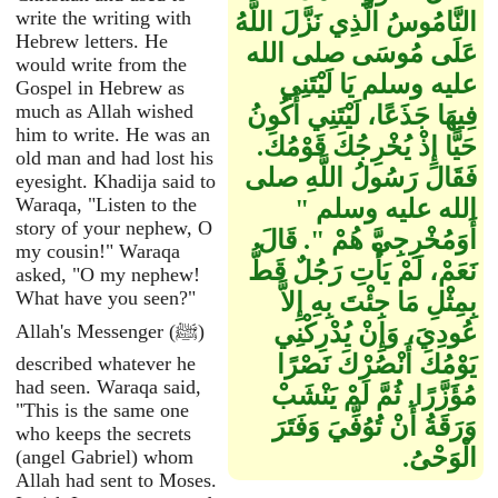
write the writing with
النَّامُوسُ الَّذِي نَزَّلَ اللَّهُ
Hebrew letters. He
عَلَى مُوسَى صلى الله
would write from the
عليه وسلم يَا لَيْتَنِي
Gospel in Hebrew as
much as Allah wished
فِيهَا جَذَعًا، لَيْتَنِي أَكُونُ
him to write. He was an
حَيًّا إِذْ يُخْرِجُكَ قَوْمُكَ‏.‏
old man and had lost his
فَقَالَ رَسُولُ اللَّهِ صلى
eyesight. Khadija said to
Waraqa, "Listen to the
الله عليه وسلم ‏"‏
story of your nephew, O
أَوَمُخْرِجِيَّ هُمْ ‏"‏‏.‏ قَالَ
my cousin!" Waraqa
نَعَمْ، لَمْ يَأْتِ رَجُلٌ قَطُّ
asked, "O my nephew!
What have you seen?"
بِمِثْلِ مَا جِئْتَ بِهِ إِلاَّ
عُودِيَ، وَإِنْ يُدْرِكْنِي
Allah's Messenger (ﷺ)
يَوْمُكَ أَنْصُرْكَ نَصْرًا
described whatever he
had seen. Waraqa said,
مُؤَزَّرًا‏.‏ ثُمَّ لَمْ يَنْشَبْ
"This is the same one
وَرَقَةُ أَنْ تُوُفِّيَ وَفَتَرَ
who keeps the secrets
الْوَحْىُ‏.‏
(angel Gabriel) whom
Allah had sent to Moses.