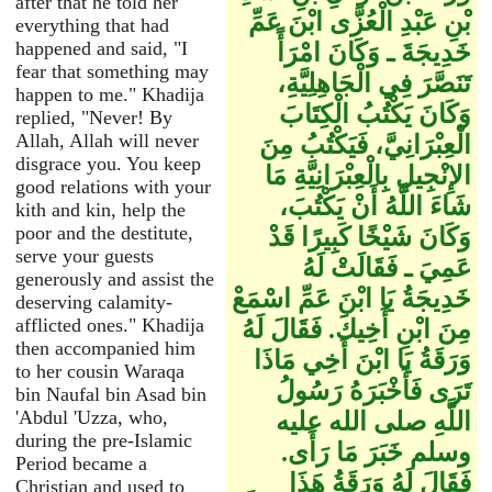
after that he told her
بْنِ عَبْدِ الْعُزَّى ابْنَ عَمِّ
everything that had
happened and said, "I
خَدِيجَةَ ـ وَكَانَ امْرَأً
fear that something may
تَنَصَّرَ فِي الْجَاهِلِيَّةِ،
happen to me." Khadija
وَكَانَ يَكْتُبُ الْكِتَابَ
replied, "Never! By
Allah, Allah will never
الْعِبْرَانِيَّ، فَيَكْتُبُ مِنَ
disgrace you. You keep
الإِنْجِيلِ بِالْعِبْرَانِيَّةِ مَا
good relations with your
شَاءَ اللَّهُ أَنْ يَكْتُبَ،
kith and kin, help the
poor and the destitute,
وَكَانَ شَيْخًا كَبِيرًا قَدْ
serve your guests
عَمِيَ ـ فَقَالَتْ لَهُ
generously and assist the
خَدِيجَةُ يَا ابْنَ عَمِّ اسْمَعْ
deserving calamity-
afflicted ones." Khadija
مِنَ ابْنِ أَخِيكَ‏.‏ فَقَالَ لَهُ
then accompanied him
وَرَقَةُ يَا ابْنَ أَخِي مَاذَا
to her cousin Waraqa
تَرَى فَأَخْبَرَهُ رَسُولُ
bin Naufal bin Asad bin
'Abdul 'Uzza, who,
اللَّهِ صلى الله عليه
during the pre-Islamic
وسلم خَبَرَ مَا رَأَى‏.‏
Period became a
فَقَالَ لَهُ وَرَقَةُ هَذَا
Christian and used to