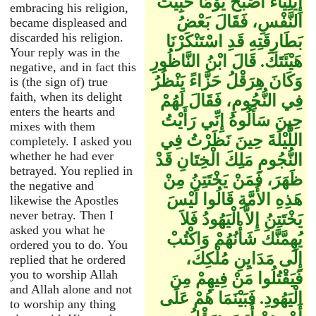
إِيلِيَاءَ أَصْبَحَ يَوْمًا خَبِيثَ
embracing his religion,
النَّفْسِ، فَقَالَ بَعْضُ
became displeased and
discarded his religion.
بَطَارِقَتِهِ قَدِ اسْتَنْكَرْنَا
Your reply was in the
هَيْئَتَكَ‏.‏ قَالَ ابْنُ النَّاظُورِ
negative, and in fact this
وَكَانَ هِرَقْلُ حَزَّاءً يَنْظُرُ
is (the sign of) true
faith, when its delight
فِي النُّجُومِ، فَقَالَ لَهُمْ
enters the hearts and
حِينَ سَأَلُوهُ إِنِّي رَأَيْتُ
mixes with them
اللَّيْلَةَ حِينَ نَظَرْتُ فِي
completely. I asked you
whether he had ever
النُّجُومِ مَلِكَ الْخِتَانِ قَدْ
betrayed. You replied in
ظَهَرَ، فَمَنْ يَخْتَتِنُ مِنْ
the negative and
هَذِهِ الأُمَّةِ قَالُوا لَيْسَ
likewise the Apostles
never betray. Then I
يَخْتَتِنُ إِلاَّ الْيَهُودُ فَلاَ
asked you what he
يُهِمَّنَّكَ شَأْنُهُمْ وَاكْتُبْ
ordered you to do. You
إِلَى مَدَايِنِ مُلْكِكَ،
replied that he ordered
you to worship Allah
فَيَقْتُلُوا مَنْ فِيهِمْ مِنَ
and Allah alone and not
الْيَهُودِ‏.‏ فَبَيْنَمَا هُمْ عَلَى
to worship any thing