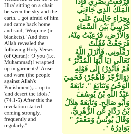
فَرَفَعْتُ بَصَرِي فَإِذَا
Hira' sitting on a chair
الْمَلَكُ الَّذِي جَاءَنِي
between the sky and the
بِحِرَاءٍ جَالِسٌ عَلَى
earth. I got afraid of him
and came back home
كُرْسِيٍّ بَيْنَ السَّمَاءِ
and said, 'Wrap me (in
وَالأَرْضِ، فَرُعِبْتُ مِنْهُ،
blankets).' And then
فَرَجَعْتُ فَقُلْتُ
Allah revealed the
following Holy Verses
زَمِّلُونِي‏.‏ فَأَنْزَلَ اللَّهُ
(of Quran): 'O you (i.e.
تَعَالَى ‏{‏يَا أَيُّهَا الْمُدَّثِّرُ *
Muhammad)! wrapped
قُمْ فَأَنْذِرْ‏}‏ إِلَى قَوْلِهِ
up in garments!' Arise
and warn (the people
‏{‏وَالرُّجْزَ فَاهْجُرْ‏}‏ فَحَمِيَ
against Allah's
الْوَحْىُ وَتَتَابَعَ ‏"‏‏.‏ تَابَعَهُ
Punishment),... up to
عَبْدُ اللَّهِ بْنُ يُوسُفَ
'and desert the idols.'
(74.1-5) After this the
وَأَبُو صَالِحٍ‏.‏ وَتَابَعَهُ هِلاَلُ
revelation started
بْنُ رَدَّادٍ عَنِ الزُّهْرِيِّ‏.‏
coming strongly,
وَقَالَ يُونُسُ وَمَعْمَرٌ ‏"‏
frequently and
regularly."
بَوَادِرُهُ ‏"‏‏.‏