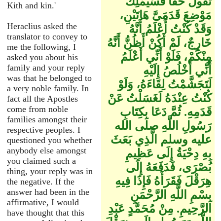
تَقُولُ حَقًّا فَسَيَمْلِكُ
Kith and kin.'
مَوْضِعَ قَدَمَىَّ هَاتَيْنِ،
Heraclius asked the
وَقَدْ كُنْتُ أَعْلَمُ أَنَّهُ
translator to convey to
خَارِجٌ، لَمْ أَكُنْ أَظُنُّ أَنَّهُ
me the following, I
مِنْكُمْ، فَلَوْ أَنِّي أَعْلَمُ
asked you about his
family and your reply
أَنِّي أَخْلُصُ إِلَيْهِ
was that he belonged to
لَتَجَشَّمْتُ لِقَاءَهُ، وَلَوْ
a very noble family. In
كُنْتُ عِنْدَهُ لَغَسَلْتُ عَنْ
fact all the Apostles
come from noble
قَدَمِهِ‏.‏ ثُمَّ دَعَا بِكِتَابِ
families amongst their
رَسُولِ اللَّهِ صلى الله
respective peoples. I
عليه وسلم الَّذِي بَعَثَ
questioned you whether
anybody else amongst
بِهِ دِحْيَةُ إِلَى عَظِيمِ
you claimed such a
بُصْرَى، فَدَفَعَهُ إِلَى
thing, your reply was in
هِرَقْلَ فَقَرَأَهُ فَإِذَا فِيهِ
the negative. If the
answer had been in the
بِسْمِ اللَّهِ الرَّحْمَنِ
affirmative, I would
الرَّحِيمِ‏.‏ مِنْ مُحَمَّدٍ عَبْدِ
have thought that this