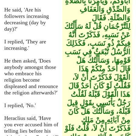
آبَاؤُكُمْ، وَيَأْمُرُنَا بِالصَّلاَةِ
وَالصِّدْقِ وَالْعَفَافِ
He said, 'Are his
followers increasing
وَالصِّلَةِ‏.‏ فَقَالَ
decreasing (day by
لِلتَّرْجُمَانِ قُلْ لَهُ سَأَلْتُكَ
day)?'
عَنْ نَسَبِهِ، فَذَكَرْتَ أَنَّهُ
I replied, 'They are
فِيكُمْ ذُو نَسَبٍ، فَكَذَلِكَ
increasing.'
الرُّسُلُ تُبْعَثُ فِي نَسَبِ
قَوْمِهَا، وَسَأَلْتُكَ هَلْ
He then asked, 'Does
anybody amongst those
قَالَ أَحَدٌ مِنْكُمْ هَذَا
who embrace his
الْقَوْلَ فَذَكَرْتَ أَنْ لاَ،
religion become
فَقُلْتُ لَوْ كَانَ أَحَدٌ قَالَ
displeased and renounce
the religion afterwards?'
هَذَا الْقَوْلَ قَبْلَهُ لَقُلْتُ
رَجُلٌ يَأْتَسِي بِقَوْلٍ قِيلَ
I replied, 'No.'
قَبْلَهُ، وَسَأَلْتُكَ هَلْ كَانَ
Heraclius said, 'Have
مِنْ آبَائِهِ مِنْ مَلِكٍ
you ever accused him of
فَذَكَرْتَ أَنْ لاَ، قُلْتُ فَلَوْ
telling lies before his