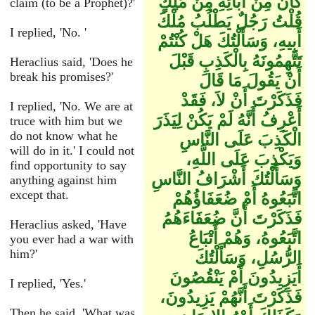
كَانَ مِنْ آبَائِهِ مِنْ مَلِكٍ
claim (to be a Prophet)?'
قُلْتُ رَجُلٌ يَطْلُبُ مُلْكَ
I replied, 'No. '
أَبِيهِ، وَسَأَلْتُكَ هَلْ كُنْتُمْ
تَتَّهِمُونَهُ بِالْكَذِبِ قَبْلَ
Heraclius said, 'Does he
break his promises?'
أَنْ يَقُولَ مَا قَالَ
فَذَكَرْتَ أَنْ لاَ، فَقَدْ
I replied, 'No. We are at
أَعْرِفُ أَنَّهُ لَمْ يَكُنْ لِيَذَرَ
truce with him but we
do not know what he
الْكَذِبَ عَلَى النَّاسِ
will do in it.' I could not
وَيَكْذِبَ عَلَى اللَّهِ،
find opportunity to say
وَسَأَلْتُكَ أَشْرَافُ النَّاسِ
anything against him
except that.
اتَّبَعُوهُ أَمْ ضُعَفَاؤُهُمْ
فَذَكَرْتَ أَنَّ ضُعَفَاءَهُمُ
Heraclius asked, 'Have
اتَّبَعُوهُ، وَهُمْ أَتْبَاعُ
you ever had a war with
him?'
الرُّسُلِ، وَسَأَلْتُكَ
أَيَزِيدُونَ أَمْ يَنْقُصُونَ
I replied, 'Yes.'
فَذَكَرْتَ أَنَّهُمْ يَزِيدُونَ،
Then he said, 'What was