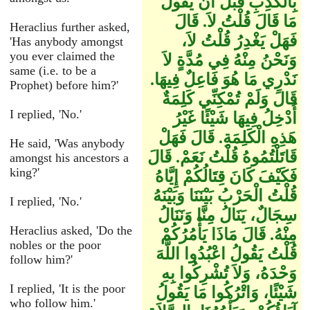
بِالْكَذِبِ قَبْلَ أَنْ يَقُولَ
مَا قَالَ قُلْتُ لاَ‏.‏ قَالَ
Heraclius further asked,
فَهَلْ يَغْدِرُ قُلْتُ لاَ،
'Has anybody amongst
you ever claimed the
وَنَحْنُ مِنْهُ فِي مُدَّةٍ لاَ
same (i.e. to be a
نَدْرِي مَا هُوَ فَاعِلٌ فِيهَا‏.‏
Prophet) before him?'
قَالَ وَلَمْ تُمْكِنِّي كَلِمَةٌ
I replied, 'No.'
أُدْخِلُ فِيهَا شَيْئًا غَيْرُ
هَذِهِ الْكَلِمَةِ‏.‏ قَالَ فَهَلْ
He said, 'Was anybody
قَاتَلْتُمُوهُ قُلْتُ نَعَمْ‏.‏ قَالَ
amongst his ancestors a
king?'
فَكَيْفَ كَانَ قِتَالُكُمْ إِيَّاهُ
قُلْتُ الْحَرْبُ بَيْنَنَا وَبَيْنَهُ
I replied, 'No.'
سِجَالٌ، يَنَالُ مِنَّا وَنَنَالُ
Heraclius asked, 'Do the
مِنْهُ‏.‏ قَالَ مَاذَا يَأْمُرُكُمْ
nobles or the poor
قُلْتُ يَقُولُ اعْبُدُوا اللَّهَ
follow him?'
وَحْدَهُ، وَلاَ تُشْرِكُوا بِهِ
I replied, 'It is the poor
شَيْئًا، وَاتْرُكُوا مَا يَقُولُ
who follow him.'