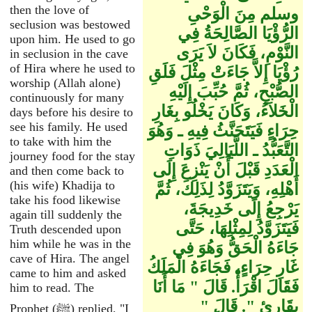
then the love of
وسلم مِنَ الْوَحْىِ
seclusion was bestowed
الرُّؤْيَا الصَّالِحَةُ فِي
upon him. He used to go
النَّوْمِ، فَكَانَ لاَ يَرَى
in seclusion in the cave
of Hira where he used to
رُؤْيَا إِلاَّ جَاءَتْ مِثْلَ فَلَقِ
worship (Allah alone)
الصُّبْحِ، ثُمَّ حُبِّبَ إِلَيْهِ
continuously for many
الْخَلاَءُ، وَكَانَ يَخْلُو بِغَارِ
days before his desire to
see his family. He used
حِرَاءٍ فَيَتَحَنَّثُ فِيهِ ـ وَهُوَ
to take with him the
التَّعَبُّدُ ـ اللَّيَالِيَ ذَوَاتِ
journey food for the stay
الْعَدَدِ قَبْلَ أَنْ يَنْزِعَ إِلَى
and then come back to
(his wife) Khadija to
أَهْلِهِ، وَيَتَزَوَّدُ لِذَلِكَ، ثُمَّ
take his food likewise
يَرْجِعُ إِلَى خَدِيجَةَ،
again till suddenly the
فَيَتَزَوَّدُ لِمِثْلِهَا، حَتَّى
Truth descended upon
him while he was in the
جَاءَهُ الْحَقُّ وَهُوَ فِي
cave of Hira. The angel
غَارِ حِرَاءٍ، فَجَاءَهُ الْمَلَكُ
came to him and asked
فَقَالَ اقْرَأْ‏.‏ قَالَ ‏"‏ مَا أَنَا
him to read. The
بِقَارِئٍ ‏"‏‏.‏ قَالَ ‏"‏
Prophet (ﷺ) replied, "I