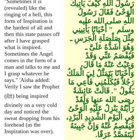
"Sometimes it is
رَسُولَ اللَّهِ كَيْفَ يَأْتِيكَ
(revealed) like the
الْوَحْىُ فَقَالَ رَسُولُ
ringing of a bell, this
اللَّهِ صلى الله عليه
form of Inspiration is
the hardest of all and
وسلم ‏ "‏ أَحْيَانًا يَأْتِينِي
then this state passes off
مِثْلَ صَلْصَلَةِ الْجَرَسِ ـ
after I have grasped
وَهُوَ أَشَدُّهُ عَلَىَّ ـ
what is inspired.
Sometimes the Angel
فَيُفْصَمُ عَنِّي وَقَدْ
comes in the form of a
وَعَيْتُ عَنْهُ مَا قَالَ،
man and talks to me and
وَأَحْيَانًا يَتَمَثَّلُ لِيَ الْمَلَكُ
I grasp whatever he
says." 'Aisha added:
رَجُلاً فَيُكَلِّمُنِي فَأَعِي مَا
Verily I saw the Prophet
يَقُولُ ‏"‏‏.‏ قَالَتْ عَائِشَةُ
(ﷺ) being inspired
رضى الله عنها وَلَقَدْ
divinely on a very cold
رَأَيْتُهُ يَنْزِلُ عَلَيْهِ الْوَحْىُ
day and noticed the
فِي الْيَوْمِ الشَّدِيدِ الْبَرْدِ،
sweat dropping from his
forehead (as the
فَيَفْصِمُ عَنْهُ وَإِنَّ جَبِينَهُ
Inspiration was over).
لَيَتَفَصَّدُ عَرَقًا‏.‏