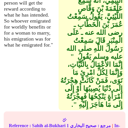
التَّيْمِيُّ، أَنَّهُ سَمِعَ
person will get the
عَلْقَمَةَ بْنَ وَقَّاصٍ
reward according to
what he has intended.
اللَّيْثِيَّ، يَقُولُ سَمِعْتُ
So whoever emigrated
عُمَرَ بْنَ الْخَطَّابِ ـ
for worldly benefits or
رضى الله عنه ـ عَلَى
for a woman to marry,
his emigration was for
الْمِنْبَرِ قَالَ سَمِعْتُ
what he emigrated for."
رَسُولَ اللَّهِ صلى الله
عليه وسلم يَقُولُ ‏ "‏
إِنَّمَا الأَعْمَالُ بِالنِّيَّاتِ،
وَإِنَّمَا لِكُلِّ امْرِئٍ مَا
نَوَى، فَمَنْ كَانَتْ هِجْرَتُهُ
إِلَى دُنْيَا يُصِيبُهَا أَوْ إِلَى
امْرَأَةٍ يَنْكِحُهَا فَهِجْرَتُهُ
إِلَى مَا هَاجَرَ إِلَيْهِ ‏"‏‏.‏
In-
|
مرجع :
صحيح البخاري
1
Sahih al-Bukhari
Reference :