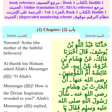
1
الكتاب, Hadith
1
book reference مرجع التصنيف : Book
Online translation (USC-MSA) reference مرجع
|
الحديث
1
الكتاب, Hadith
1
الجزء, Book
1
الترجمة على الإنترنت : Vol.
(deprecated numbering scheme نظام الترقيم موقوف)
|
الحديث
(2) Chapter: (2) باب
Sunnah السنة
Hadith الحديث
Narrated 'Aisha (the
حَدَّثَنَا عَبْدُ اللَّهِ بْنُ
mother of the faithful
يُوسُفَ، قَالَ أَخْبَرَنَا
believers):
مَالِكٌ، عَنْ هِشَامِ بْنِ
Al-Harith bin Hisham
عُرْوَةَ، عَنْ أَبِيهِ، عَنْ
asked Allah's Messenger
عَائِشَةَ أُمِّ الْمُؤْمِنِينَ ـ
(ﷺ) "O Allah's
رضى الله عنها ـ أَنَّ
Messenger (ﷺ)! How is
الْحَارِثَ بْنَ هِشَامٍ ـ
رضى الله عنه ـ سَأَلَ
the Divine Inspiration
revealed to you?" Allah's
رَسُولَ اللَّهِ صلى الله
Messenger (ﷺ) replied,
عليه وسلم فَقَالَ يَا