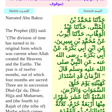
موقوف)
Sunnah السنة
Hadith الحديث
Narrated Abu Bakra:
حَدَّثَنَا مُحَمَّدُ بْنُ
الْمُثَنَّى، حَدَّثَنَا عَبْدُ
The Prophet (ﷺ) said.
الْوَهَّابِ، حَدَّثَنَا أَيُّوبُ،
"(The division of time
عَنْ مُحَمَّدِ بْنِ سِيرِينَ،
has turned to its
عَنِ ابْنِ أَبِي بَكْرَةَ، عَنْ
original form which
was current when Allah
أَبِي بَكْرَةَ ـ رضى الله
created the Heavens
عنه ـ عَنِ النَّبِيِّ صلى
and the Earths. The
الله عليه وسلم قَالَ ‏
year is of twelve
months, out of which
"‏ الزَّمَانُ قَدِ اسْتَدَارَ
four months are sacred:
كَهَيْئَتِهِ يَوْمَ خَلَقَ
Three are in succession
السَّمَوَاتِ وَالأَرْضَ،
Dhul-Qa' da, Dhul-
Hijja and Muharram,
السَّنَةُ اثْنَا عَشَرَ شَهْرًا،
and (the fourth is)
مِنْهَا أَرْبَعَةٌ حُرُمٌ، ثَلاَثَةٌ
Rajab of (the tribe of)
مُتَوَالِيَاتٌ ذُو الْقَعْدَةِ
Mudar which comes