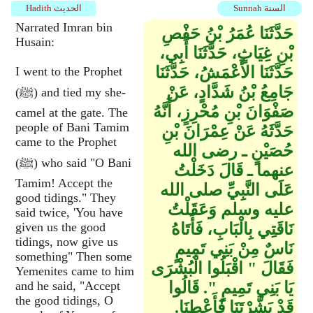
Sunnah السنة
Hadith الحديث
Narrated Imran bin
حَدَّثَنَا عُمَرُ بْنُ حَفْصِ
Husain:
بْنِ غِيَاثٍ، حَدَّثَنَا أَبِي،
حَدَّثَنَا الأَعْمَشُ، حَدَّثَنَا
I went to the Prophet
جَامِعُ بْنُ شَدَّادٍ، عَنْ
(ﷺ) and tied my she-
صَفْوَانَ بْنِ مُحْرِزٍ، أَنَّهُ
camel at the gate. The
people of Bani Tamim
حَدَّثَهُ عَنْ عِمْرَانَ بْنِ
came to the Prophet
حُصَيْنٍ ـ رضى الله
(ﷺ) who said "O Bani
عنهما ـ قَالَ دَخَلْتُ
Tamim! Accept the
عَلَى النَّبِيِّ صلى الله
good tidings." They
عليه وسلم وَعَقَلْتُ
said twice, 'You have
نَاقَتِي بِالْبَابِ، فَأَتَاهُ
given us the good
tidings, now give us
نَاسٌ مِنْ بَنِي تَمِيمٍ
something" Then some
فَقَالَ ‏"‏ اقْبَلُوا الْبُشْرَى
Yemenites came to him
يَا بَنِي تَمِيمٍ ‏"‏‏.‏ قَالُوا
and he said, "Accept
the good tidings, O
قَدْ بَشَّرْتَنَا فَأَعْطِنَا‏.‏