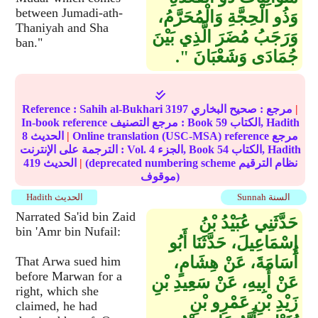
between Jumadi-ath-
وَذُو الْحِجَّةِ وَالْمُحَرَّمُ،
Thaniyah and Sha
وَرَجَبُ مُضَرَ الَّذِي بَيْنَ
ban."
جُمَادَى وَشَعْبَانَ ‏"‏‏.‏
|
مرجع :
صحيح البخاري
3197
Sahih al-Bukhari
Reference :
الكتاب, Hadith
59
In-book reference مرجع التصنيف : Book
Online translation (USC-MSA) reference مرجع
|
الحديث
8
الكتاب, Hadith
54
الجزء, Book
4
الترجمة على الإنترنت : Vol.
(deprecated numbering scheme نظام الترقيم
|
الحديث
419
موقوف)
Sunnah السنة
Hadith الحديث
Narrated Sa'id bin Zaid
حَدَّثَنِي عُبَيْدُ بْنُ
bin 'Amr bin Nufail:
إِسْمَاعِيلَ، حَدَّثَنَا أَبُو
أُسَامَةَ، عَنْ هِشَامٍ،
That Arwa sued him
before Marwan for a
عَنْ أَبِيهِ، عَنْ سَعِيدِ بْنِ
right, which she
زَيْدِ بْنِ عَمْرِو بْنِ
claimed, he had