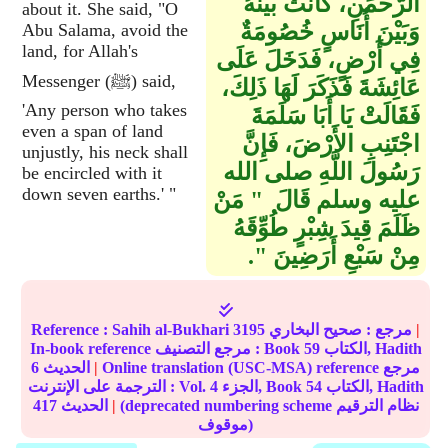
الرَّحْمَنِ، كَانَتْ بَيْنَهُ
about it. She said, "O
وَبَيْنَ أُنَاسٍ خُصُومَةٌ
Abu Salama, avoid the
land, for Allah's
فِي أَرْضٍ، فَدَخَلَ عَلَى
Messenger (ﷺ) said,
عَائِشَةَ فَذَكَرَ لَهَا ذَلِكَ،
'Any person who takes
فَقَالَتْ يَا أَبَا سَلَمَةَ
even a span of land
اجْتَنِبِ الأَرْضَ، فَإِنَّ
unjustly, his neck shall
رَسُولَ اللَّهِ صلى الله
be encircled with it
down seven earths.' "
عليه وسلم قَالَ ‏ "‏ مَنْ
ظَلَمَ قِيدَ شِبْرٍ طُوِّقَهُ
مِنْ سَبْعِ أَرَضِينَ ‏"‏‏.‏
|
مرجع :
صحيح البخاري
3195
Sahih al-Bukhari
Reference :
الكتاب, Hadith
59
In-book reference مرجع التصنيف : Book
Online translation (USC-MSA) reference مرجع
|
الحديث
6
الكتاب, Hadith
54
الجزء, Book
4
الترجمة على الإنترنت : Vol.
(deprecated numbering scheme نظام الترقيم
|
الحديث
417
موقوف)