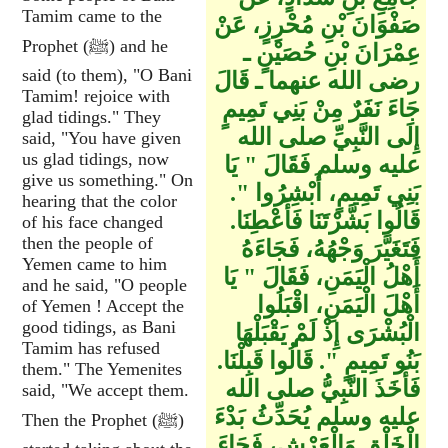
Tamim came to the
صَفْوَانَ بْنِ مُحْرِزٍ، عَنْ
Prophet (ﷺ) and he
عِمْرَانَ بْنِ حُصَيْنٍ ـ
said (to them), "O Bani
رضى الله عنهما ـ قَالَ
Tamim! rejoice with
جَاءَ نَفَرٌ مِنْ بَنِي تَمِيمٍ
glad tidings." They
إِلَى النَّبِيِّ صلى الله
said, "You have given
us glad tidings, now
عليه وسلم فَقَالَ ‏"‏ يَا
give us something." On
بَنِي تَمِيمٍ، أَبْشِرُوا ‏"‏‏.‏
hearing that the color
قَالُوا بَشَّرْتَنَا فَأَعْطِنَا‏.‏
of his face changed
then the people of
فَتَغَيَّرَ وَجْهُهُ، فَجَاءَهُ
Yemen came to him
أَهْلُ الْيَمَنِ، فَقَالَ ‏"‏ يَا
and he said, "O people
أَهْلَ الْيَمَنِ، اقْبَلُوا
of Yemen ! Accept the
good tidings, as Bani
الْبُشْرَى إِذْ لَمْ يَقْبَلْهَا
Tamim has refused
بَنُو تَمِيمٍ ‏"‏‏.‏ قَالُوا قَبِلْنَا‏.‏
them." The Yemenites
فَأَخَذَ النَّبِيُّ صلى الله
said, "We accept them.
عليه وسلم يُحَدِّثُ بَدْءَ
Then the Prophet (ﷺ)
الْخَلْقِ وَالْعَرْشِ، فَجَاءَ