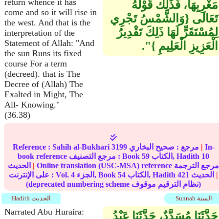
return whence it has
مَغْرِبِهَا، فَذَلِكَ قَوْلُهُ
come and so it will rise in
تَعَالَى ‏{‏وَالشَّمْسُ تَجْرِي
the west. And that is the
لِمُسْتَقَرٍّ لَهَا ذَلِكَ تَقْدِيرُ
interpretation of the
Statement of Allah: "And
الْعَزِيزِ الْعَلِيمِ ‏}‏‏"‏‏.‏
the sun Runs its fixed
course For a term
(decreed). that is The
Decree of (Allah) The
Exalted in Might, The
All- Knowing."
(36.38)
In-
|
مرجع :
صحيح البخاري
3199
Sahih al-Bukhari
Reference :
10
الكتاب, Hadith
59
book reference مرجع التصنيف : Book
Online translation (USC-MSA) reference مرجع الترجمة
|
الحديث
|
الحديث
421
الكتاب, Hadith
54
الجزء, Book
4
على الإنترنت : Vol.
(deprecated numbering scheme نظام الترقيم موقوف)
Sunnah السنة
Hadith الحديث
Narrated Abu Huraira:
حَدَّثَنَا مُسَدَّدٌ، حَدَّثَنَا عَبْدُ