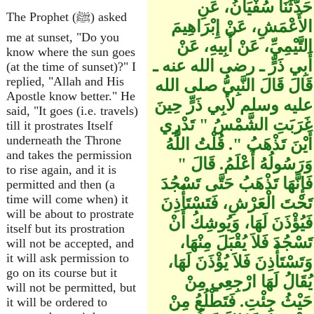
حَدَّثَنَا سُفْيَانُ، عَنِ
The Prophet (ﷺ) asked
الأَعْمَشِ، عَنْ إِبْرَاهِيمَ
me at sunset, "Do you
التَّيْمِيِّ، عَنْ أَبِيهِ، عَنْ
know where the sun goes
أَبِي ذَرٍّ ـ رضى الله عنه ـ
(at the time of sunset)?" I
replied, "Allah and His
قَالَ قَالَ النَّبِيُّ صلى الله
Apostle know better." He
عليه وسلم لأَبِي ذَرٍّ حِينَ
said, "It goes (i.e. travels)
غَرَبَتِ الشَّمْسُ ‏"‏ تَدْرِي
till it prostrates Itself
underneath the Throne
أَيْنَ تَذْهَبُ ‏"‏‏.‏ قُلْتُ اللَّهُ
and takes the permission
وَرَسُولُهُ أَعْلَمُ‏.‏ قَالَ ‏"‏
to rise again, and it is
فَإِنَّهَا تَذْهَبُ حَتَّى تَسْجُدَ
permitted and then (a
time will come when) it
تَحْتَ الْعَرْشِ، فَتَسْتَأْذِنَ
will be about to prostrate
فَيُؤْذَنَ لَهَا، وَيُوشِكُ أَنْ
itself but its prostration
تَسْجُدَ فَلاَ يُقْبَلَ مِنْهَا،
will not be accepted, and
it will ask permission to
وَتَسْتَأْذِنَ فَلاَ يُؤْذَنَ لَهَا،
go on its course but it
يُقَالُ لَهَا ارْجِعِي مِنْ
will not be permitted, but
حَيْثُ جِئْتِ‏.‏ فَتَطْلُعُ مِنْ
it will be ordered to