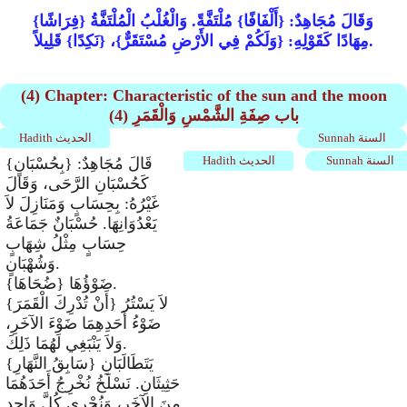
وَقَالَ مُجَاهِدٌ: {أَلْفَافًا} مُلْتَفَّةً. وَالْغُلْبُ الْمُلْتَفَّةُ {فِرَاشًا}
مِهَادًا كَقَوْلِهِ: {وَلَكُمْ فِي الأَرْضِ مُسْتَقَرٌّ}، {نَكِدًا} قَلِيلاً.
(4) Chapter: Characteristic of the sun and the moon
(4) باب صِفَةِ الشَّمْسِ وَالْقَمَرِ
Sunnah السنة
Hadith الحديث
Sunnah السنة
Hadith الحديث
{بِحُسْبَانٍ} قَالَ مُجَاهِدٌ:
كَحُسْبَانِ الرَّحَى، وَقَالَ
غَيْرُهُ: بِحِسَابٍ وَمَنَازِلَ لاَ
يَعْدُوَانِهَا. حُسْبَانٌ جَمَاعَةُ
حِسَابٍ مِثْلُ شِهَابٍ
وَشُهْبَانٍ.
{ضُحَاهَا} ضَوْؤُهَا.
{أَنْ تُدْرِكَ الْقَمَرَ} لاَ يَسْتُرُ
ضَوْءُ أَحَدِهِمَا ضَوْءَ الآخَرِ،
وَلاَ يَنْبَغِي لَهُمَا ذَلِكَ.
{سَابِقُ النَّهَارِ} يَتَطَالَبَانِ
حَثِيثَانِ. نَسْلَخُ نُخْرِجُ أَحَدَهُمَا
مِنَ الآخَرِ، وَنُجْرِي كُلَّ وَاحِدٍ