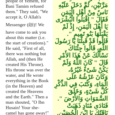
people of Yemem, for
مَرَّتَيْنِ، ثُمَّ دَخَلَ عَلَيْهِ
Bani Tamim refused
نَاسٌ مِنْ أَهْلِ الْيَمَنِ
them." They said, "We
accept it, O Allah's
فَقَالَ ‏"‏ اقْبَلُوا الْبُشْرَى
Messenger (ﷺ)! We
يَا أَهْلَ الْيَمَنِ، إِذْ لَمْ
have come to ask you
يَقْبَلْهَا بَنُو تَمِيمٍ ‏"‏‏.‏
about this matter (i.e.
قَالُوا قَدْ قَبِلْنَا يَا رَسُولَ
the start of creations)."
اللَّهِ، قَالُوا جِئْنَاكَ
He said, "First of all,
there was nothing but
نَسْأَلُكَ عَنْ هَذَا الأَمْرِ
Allah, and (then He
قَالَ ‏"‏ كَانَ اللَّهُ وَلَمْ
created His Throne).
يَكُنْ شَىْءٌ غَيْرُهُ،
His throne was over the
water, and He wrote
وَكَانَ عَرْشُهُ عَلَى
everything in the Book
الْمَاءِ، وَكَتَبَ فِي الذِّكْرِ
(in the Heaven) and
كُلَّ شَىْءٍ، وَخَلَقَ
created the Heavens
and the Earth." Then a
السَّمَوَاتِ وَالأَرْضَ ‏"‏‏.‏
man shouted, "O Ibn
فَنَادَى مُنَادٍ ذَهَبَتْ
Husain! Your she-
نَاقَتُكَ يَا ابْنَ الْحُصَيْنِ‏.‏
camel has gone away!"