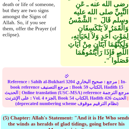
رضى الله عنه ـ عَنِ
death or life of someone,
but they are two signs
النَّبِيِّ صلى الله عليه
amongst the Signs of
وسلم قَالَ ‏ "‏ الشَّمْسُ
Allah. So, if you see
وَالْقَمَرُ لاَ يَنْكَسِفَانِ
them, offer the Prayer (of
eclipse).
لِمَوْتِ أَحَدٍ وَلاَ لِحَيَاتِهِ،
وَلَكِنَّهُمَا آيَتَانِ مِنْ آيَاتِ
اللَّهِ، فَإِذَا رَأَيْتُمُوهُمَا
فَصَلُّوا ‏"‏‏.‏
In-
|
مرجع :
صحيح البخاري
3204
Sahih al-Bukhari
Reference :
15
الكتاب, Hadith
59
book reference مرجع التصنيف : Book
Online translation (USC-MSA) reference مرجع الترجمة
|
الحديث
|
الحديث
426
الكتاب, Hadith
54
الجزء, Book
4
على الإنترنت : Vol.
(deprecated numbering scheme نظام الترقيم موقوف)
(5) Chapter: Allah's Statement: "And it is He Who send
the winds as heralds of glad tidings, going before his