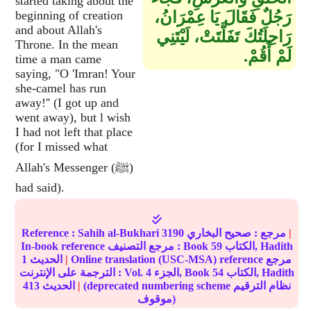
started taking about the
رَجُلٌ فَقَالَ يَا عِمْرَانُ،
beginning of creation
and about Allah's
رَاحِلَتُكَ تَفَلَّتَتْ، لَيْتَنِي
Throne. In the mean
لَمْ أَقُمْ‏.‏
time a man came
saying, "O 'Imran! Your
she-camel has run
away!'' (I got up and
went away), but l wish
I had not left that place
(for I missed what
Allah's Messenger (ﷺ)
had said).
|
مرجع :
صحيح البخاري
3190
Sahih al-Bukhari
Reference :
الكتاب, Hadith
59
In-book reference مرجع التصنيف : Book
Online translation (USC-MSA) reference مرجع
|
الحديث
1
الكتاب, Hadith
54
الجزء, Book
4
الترجمة على الإنترنت : Vol.
(deprecated numbering scheme نظام الترقيم
|
الحديث
413
موقوف)