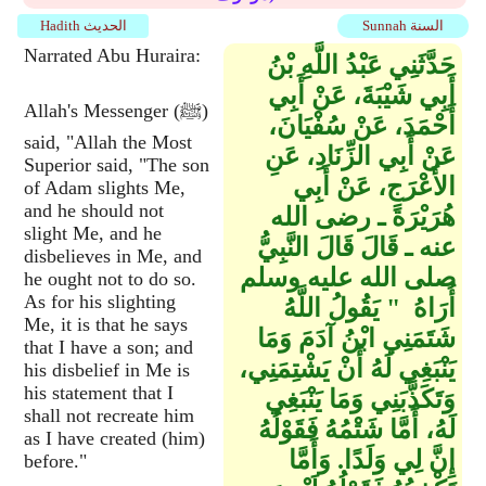
Sunnah السنة
Hadith الحديث
Narrated Abu Huraira:
حَدَّثَنِي عَبْدُ اللَّهِ بْنُ
أَبِي شَيْبَةَ، عَنْ أَبِي
Allah's Messenger (ﷺ)
أَحْمَدَ، عَنْ سُفْيَانَ،
said, "Allah the Most
عَنْ أَبِي الزِّنَادِ، عَنِ
Superior said, "The son
الأَعْرَجِ، عَنْ أَبِي
of Adam slights Me,
and he should not
هُرَيْرَةَ ـ رضى الله
slight Me, and he
عنه ـ قَالَ قَالَ النَّبِيُّ
disbelieves in Me, and
صلى الله عليه وسلم
he ought not to do so.
As for his slighting
أُرَاهُ ‏ "‏ يَقُولُ اللَّهُ
Me, it is that he says
شَتَمَنِي ابْنُ آدَمَ وَمَا
that I have a son; and
يَنْبَغِي لَهُ أَنْ يَشْتِمَنِي،
his disbelief in Me is
his statement that I
وَتَكَذَّبَنِي وَمَا يَنْبَغِي
shall not recreate him
لَهُ، أَمَّا شَتْمُهُ فَقَوْلُهُ
as I have created (him)
إِنَّ لِي وَلَدًا‏.‏ وَأَمَّا
before."