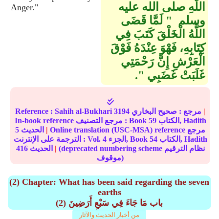
اللَّهِ صلى الله عليه
Anger."
وسلم ‏ "‏ لَمَّا قَضَى
اللَّهُ الْخَلْقَ كَتَبَ فِي
كِتَابِهِ، فَهْوَ عِنْدَهُ فَوْقَ
الْعَرْشِ إِنَّ رَحْمَتِي
غَلَبَتْ غَضَبِي ‏"‏‏.‏
|
مرجع :
صحيح البخاري
3194
Sahih al-Bukhari
Reference :
الكتاب, Hadith
59
In-book reference مرجع التصنيف : Book
Online translation (USC-MSA) reference مرجع
|
الحديث
5
الكتاب, Hadith
54
الجزء, Book
4
الترجمة على الإنترنت : Vol.
(deprecated numbering scheme نظام الترقيم
|
الحديث
416
موقوف)
(2) Chapter: What has been said regarding the seven
earths
(2) باب مَا جَاءَ فِي سَبْعِ أَرَضِينَ
من أخبار الحديث والآثار