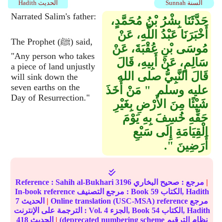
Sunnah السنة
Hadith الحديث
Narrated Salim's father:
حَدَّثَنَا بِشْرُ بْنُ مُحَمَّدٍ،
أَخْبَرَنَا عَبْدُ اللَّهِ، عَنْ
The Prophet (ﷺ) said,
مُوسَى بْنِ عُقْبَةَ، عَنْ
"Any person who takes
سَالِمٍ، عَنْ أَبِيهِ، قَالَ
a piece of land unjustly
قَالَ النَّبِيُّ صلى الله
will sink down the
seven earths on the
عليه وسلم ‏ "‏ مَنْ أَخَذَ
Day of Resurrection."
شَيْئًا مِنَ الأَرْضِ بِغَيْرِ
حَقِّهِ خُسِفَ بِهِ يَوْمَ
الْقِيَامَةِ إِلَى سَبْعِ
أَرَضِينَ ‏"‏‏.‏
|
مرجع :
صحيح البخاري
3196
Sahih al-Bukhari
Reference :
الكتاب, Hadith
59
In-book reference مرجع التصنيف : Book
Online translation (USC-MSA) reference مرجع
|
الحديث
7
الكتاب, Hadith
54
الجزء, Book
4
الترجمة على الإنترنت : Vol.
(deprecated numbering scheme نظام الترقيم
|
الحديث
418