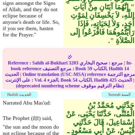
signs amongst the Signs
‏"‏ إِنَّهُمَا آيَتَانِ مِنْ آيَاتِ
of Allah, and they do not
اللَّهِ، لاَ يَخْسِفَانِ لِمَوْتِ
eclipse because of
anyone's death or life. So,
أَحَدٍ، وَلاَ لِحَيَاتِهِ، فَإِذَا
if you see them, hasten
رَأَيْتُمُوهُمَا فَافْزَعُوا إِلَى
for the Prayer."
الصَّلاَةِ ‏"‏‏.‏
In-
|
مرجع :
صحيح البخاري
3203
Sahih al-Bukhari
Reference :
14
الكتاب, Hadith
59
book reference مرجع التصنيف : Book
Online translation (USC-MSA) reference مرجع الترجمة
|
الحديث
|
الحديث
425
الكتاب, Hadith
54
الجزء, Book
4
على الإنترنت : Vol.
(deprecated numbering scheme نظام الترقيم موقوف)
Sunnah السنة
Hadith الحديث
Narrated Abu Mas'ud:
حَدَّثَنِي مُحَمَّدُ بْنُ
الْمُثَنَّى، حَدَّثَنَا يَحْيَى، عَنْ
The Prophet (ﷺ) said,
إِسْمَاعِيلَ، قَالَ حَدَّثَنِي
"the sun and the moon do
قَيْسٌ، عَنْ أَبِي مَسْعُودٍ ـ
not eclipse because of the