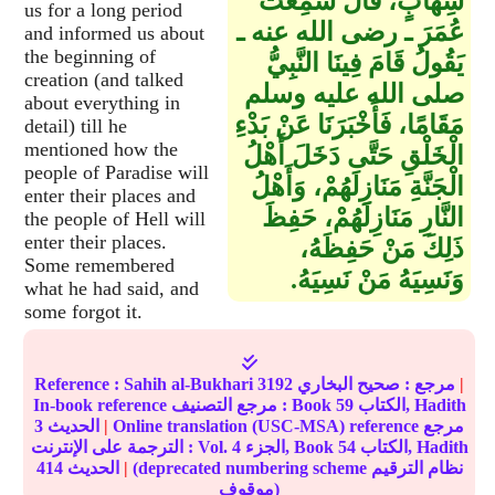
شِهَابٍ، قَالَ سَمِعْتُ
us for a long period
عُمَرَ ـ رضى الله عنه ـ
and informed us about
the beginning of
يَقُولُ قَامَ فِينَا النَّبِيُّ
creation (and talked
صلى الله عليه وسلم
about everything in
مَقَامًا، فَأَخْبَرَنَا عَنْ بَدْءِ
detail) till he
mentioned how the
الْخَلْقِ حَتَّى دَخَلَ أَهْلُ
people of Paradise will
الْجَنَّةِ مَنَازِلَهُمْ، وَأَهْلُ
enter their places and
النَّارِ مَنَازِلَهُمْ، حَفِظَ
the people of Hell will
enter their places.
ذَلِكَ مَنْ حَفِظَهُ،
Some remembered
وَنَسِيَهُ مَنْ نَسِيَهُ‏.‏
what he had said, and
some forgot it.
|
مرجع :
صحيح البخاري
3192
Sahih al-Bukhari
Reference :
الكتاب, Hadith
59
In-book reference مرجع التصنيف : Book
Online translation (USC-MSA) reference مرجع
|
الحديث
3
الكتاب, Hadith
54
الجزء, Book
4
الترجمة على الإنترنت : Vol.
(deprecated numbering scheme نظام الترقيم
|
الحديث
414
موقوف)