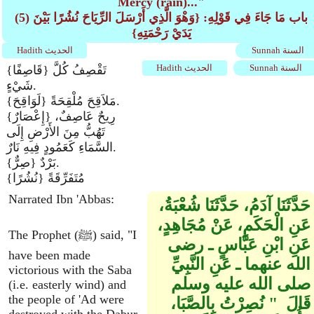
Mercy (rain)..."
(5) باب مَا جَاءَ فِي قَوْلِهِ: {وَهْوَ الَّذِي أَرْسَلَ الرِّيَاحَ نُشُرًا بَيْنَ
يَدَيْ رَحْمَتِهِ}
Sunnah السنة
Hadith الحديث
Sunnah السنة
Hadith الحديث
{قَاصِفًا} تَقْصِفُ كُلَّ
شَيْءٍ.
{لَوَاقِحَ} مَلاَقِحَ مُلْقِحَةً.
{إِعْصَارٌ} رِيحٌ عَاصِفٌ،
تَهُبُّ مِنَ الأَرْضِ إِلَى
السَّمَاءِ كَعَمُودٍ فِيهِ نَارٌ.
{صِرٌّ} بَرْدٌ.
{نُشُرًا} مُتَفَرِّقَةً
Narrated Ibn 'Abbas:
حَدَّثَنَا آدَمُ، حَدَّثَنَا شُعْبَةُ،
عَنِ الْحَكَمِ، عَنْ مُجَاهِدٍ،
The Prophet (ﷺ) said, "I
عَنِ ابْنِ عَبَّاسٍ ـ رضى
have been made
الله عنهما ـ عَنِ النَّبِيِّ
victorious with the Saba
صلى الله عليه وسلم
(i.e. easterly wind) and
the people of 'Ad were
قَالَ ‏ "‏ نُصِرْتُ بِالصَّبَا،