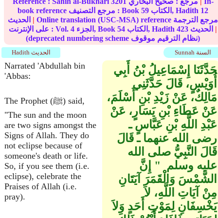
In-
|
مرجع :
صحيح البخاري
3201
Sahih al-Bukhari
Reference :
12
الكتاب, Hadith
59
book reference مرجع التصنيف : Book
Online translation (USC-MSA) reference مرجع الترجمة
|
الحديث
|
الحديث
423
الكتاب, Hadith
54
الجزء, Book
4
على الإنترنت : Vol.
(deprecated numbering scheme نظام الترقيم موقوف)
Sunnah السنة
Hadith الحديث
Narrated 'Abdullah bin
حَدَّثَنَا إِسْمَاعِيلُ بْنُ أَبِي
'Abbas:
أُوَيْسٍ، قَالَ حَدَّثَنِي
مَالِكٌ، عَنْ زَيْدِ بْنِ أَسْلَمَ،
The Prophet (ﷺ) said,
عَنْ عَطَاءِ بْنِ يَسَارٍ، عَنْ
"The sun and the moon
عَبْدِ اللَّهِ بْنِ عَبَّاسٍ ـ
are two signs amongst the
Signs of Allah. They do
رضى الله عنهما ـ قَالَ
not eclipse because of
قَالَ النَّبِيُّ صلى الله
someone's death or life.
عليه وسلم ‏ "‏ إِنَّ
So, if you see them (i.e.
eclipse), celebrate the
الشَّمْسَ وَالْقَمَرَ آيَتَانِ
Praises of Allah (i.e.
مِنْ آيَاتِ اللَّهِ، لاَ
pray).
يَخْسِفَانِ لِمَوْتِ أَحَدٍ وَلاَ