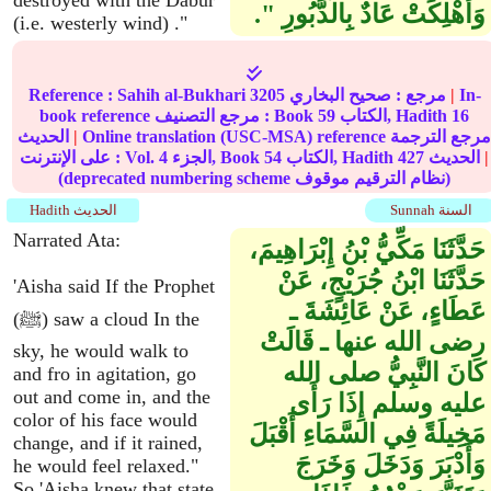
destroyed with the Dabur
وَأُهْلِكَتْ عَادٌ بِالدَّبُورِ ‏"‏‏.‏
(i.e. westerly wind) ."
In-
|
مرجع :
صحيح البخاري
3205
Sahih al-Bukhari
Reference :
16
الكتاب, Hadith
59
book reference مرجع التصنيف : Book
Online translation (USC-MSA) reference مرجع الترجمة
|
الحديث
|
الحديث
427
الكتاب, Hadith
54
الجزء, Book
4
على الإنترنت : Vol.
(deprecated numbering scheme نظام الترقيم موقوف)
Sunnah السنة
Hadith الحديث
Narrated Ata:
حَدَّثَنَا مَكِّيُّ بْنُ إِبْرَاهِيمَ،
حَدَّثَنَا ابْنُ جُرَيْجٍ، عَنْ
'Aisha said If the Prophet
عَطَاءٍ، عَنْ عَائِشَةَ ـ
(ﷺ) saw a cloud In the
رضى الله عنها ـ قَالَتْ
sky, he would walk to
كَانَ النَّبِيُّ صلى الله
and fro in agitation, go
out and come in, and the
عليه وسلم إِذَا رَأَى
color of his face would
مَخِيلَةً فِي السَّمَاءِ أَقْبَلَ
change, and if it rained,
وَأَدْبَرَ وَدَخَلَ وَخَرَجَ
he would feel relaxed."
So 'Aisha knew that state