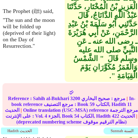
الْعَزِيزِ بْنُ الْمُخْتَارِ، حَدَّثَنَا
The Prophet (ﷺ) said,
عَبْدُ اللَّهِ الدَّانَاجُ، قَالَ
"The sun and the moon
حَدَّثَنِي أَبُو سَلَمَةَ بْنُ عَبْدِ
will be folded up
الرَّحْمَنِ، عَنْ أَبِي هُرَيْرَةَ
(deprived of their light)
on the Day of
ـ رضى الله عنه ـ عَنِ
Resurrection."
النَّبِيِّ صلى الله عليه
وسلم قَالَ ‏ "‏ الشَّمْسُ
وَالْقَمَرُ مُكَوَّرَانِ يَوْمَ
الْقِيَامَةِ ‏"‏‏.‏
In-
|
مرجع :
صحيح البخاري
3200
Sahih al-Bukhari
Reference :
11
الكتاب, Hadith
59
book reference مرجع التصنيف : Book
Online translation (USC-MSA) reference مرجع الترجمة
|
الحديث
|
الحديث
422
الكتاب, Hadith
54
الجزء, Book
4
على الإنترنت : Vol.
(deprecated numbering scheme نظام الترقيم موقوف)
Sunnah السنة
Hadith الحديث