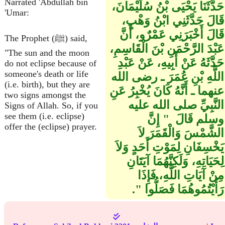
Narrated 'Abdullah bin
حَدَّثَنَا يَحْيَى بْنُ سُلَيْمَانَ،
'Umar:
قَالَ حَدَّثَنِي ابْنُ وَهْبٍ،
قَالَ أَخْبَرَنِي عَمْرٌو، أَنَّ
The Prophet (ﷺ) said,
عَبْدَ الرَّحْمَنِ بْنَ الْقَاسِمِ،
"The sun and the moon
حَدَّثَهُ عَنْ أَبِيهِ، عَنْ عَبْدِ
do not eclipse because of
someone's death or life
اللَّهِ بْنِ عُمَرَ ـ رضى الله
(i.e. birth), but they are
عنهما ـ أَنَّهُ كَانَ يُخْبِرُ عَنِ
two signs amongst the
النَّبِيِّ صلى الله عليه
Signs of Allah. So, if you
see them (i.e. eclipse)
وسلم قَالَ ‏ "‏ إِنَّ
offer the (eclipse) prayer.
الشَّمْسَ وَالْقَمَرَ لاَ
يَخْسِفَانِ لِمَوْتِ أَحَدٍ وَلاَ
لِحَيَاتِهِ، وَلَكِنَّهُمَا آيَتَانِ
مِنْ آيَاتِ اللَّهِ، فَإِذَا
رَأَيْتُمُوهُمَا فَصَلُّوا ‏"‏‏.‏