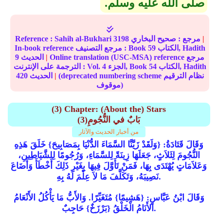
صلى الله عليه وسلم‏.‏
|
مرجع :
صحيح البخاري
3198
Sahih al-Bukhari
Reference :
الكتاب, Hadith
59
In-book reference مرجع التصنيف : Book
Online translation (USC-MSA) reference مرجع
|
الحديث
9
الكتاب, Hadith
54
الجزء, Book
4
الترجمة على الإنترنت : Vol.
(deprecated numbering scheme نظام الترقيم
|
الحديث
420
موقوف)
(3) Chapter: (About the) Stars
(3)بَابٌ في النُّجُومِ
من أخبار الحديث والآثار
وَقَالَ قَتَادَةُ: {وَلَقَدْ زَيَّنَّا السَّمَاءَ الدُّنْيَا بِمَصَابِيحَ} خَلَقَ هَذِهِ
النُّجُومَ لِثَلاَثٍ، جَعَلَهَا زِينَةً لِلسَّمَاءِ، وَرُجُومًا لِلشَّيَاطِينِ،
وَعَلاَمَاتٍ يُهْتَدَى بِهَا، فَمَنْ تَأَوَّلَ فِيهَا بِغَيْرِ ذَلِكَ أَخْطَأَ وَأَضَاعَ
نَصِيبَهُ، وَتَكَلَّفَ مَا لاَ عِلْمَ لَهُ بِهِ.
وَقَالَ ابْنُ عَبَّاسٍ: {هَشِيمًا} مُتَغَيِّرًا. وَالأَبُّ مَا يَأْكُلُ الأَنْعَامُ
الأَنَامُ الْخَلْقُ {بَرْزَخٌ} حَاجِبٌ.