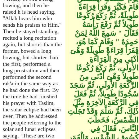
bowing, and then he
قَامَ فَكَبَّرَ وَقَرَأَ قِرَاءَةً
raised h is head saying.
طَوِيلَةً، ثُمَّ رَكَعَ رُكُوعًا
"Allah hears him who
طَوِيلاً ثُمَّ رَفَعَ رَأْسَهُ
sends his praises to Him."
Then he stayed standing,
فَقَالَ ‏"‏ سَمِعَ اللَّهُ لِمَنْ
recited a long recitation
حَمِدَهُ ‏"‏ وَقَامَ كَمَا هُوَ،
again, but shorter than the
فَقَرَأَ قِرَاءَةً طَوِيلَةً وَهْىَ
former, bowed a long
bowing, but shorter than
أَدْنَى مِنَ الْقِرَاءَةِ
the first, performed a
الأُولَى، ثُمَّ رَكَعَ رُكُوعًا
long prostration and then
طَوِيلاً وَهْىَ أَدْنَى مِنَ
performed the second
rak'a in the same way as
الرَّكْعَةِ الأُولَى، ثُمَّ سَجَدَ
he had done the first. By
سُجُودًا طَوِيلاً، ثُمَّ فَعَلَ
the time he had finished
فِي الرَّكْعَةِ الآخِرَةِ مِثْلَ
his prayer with Taslim,
the solar eclipse had been
ذَلِكَ، ثُمَّ سَلَّمَ وَقَدْ تَجَلَّتِ
over. Then he addressed
الشَّمْسُ، فَخَطَبَ
the people referring to the
النَّاسَ، فَقَالَ فِي
solar and lunar eclipses
saying, "These are two
كُسُوفِ الشَّمْسِ وَالْقَمَرِ