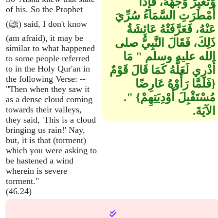
وَتَغَيَّرَ وَجْهُهُ، فَإِذَا
of his. So the Prophet
أَمْطَرَتِ السَّمَاءُ سُرِّيَ
(ﷺ) said, I don't know
عَنْهُ، فَعَرَّفَتْهُ عَائِشَةُ
(am afraid), it may be
ذَلِكَ، فَقَالَ النَّبِيُّ صلى
similar to what happened
الله عليه وسلم ‏"‏ مَا
to some people referred
أَدْرِي لَعَلَّهُ كَمَا قَالَ قَوْمٌ
to in the Holy Qur'an in
the following Verse: --
‏{‏فَلَمَّا رَأَوْهُ عَارِضًا
"Then when they saw it
مُسْتَقْبِلَ أَوْدِيَتِهِمْ‏}‏ ‏"‏‏.‏
as a dense cloud coming
الآيَةَ‏.‏
towards their valleys,
they said, 'This is a cloud
bringing us rain!' Nay,
but, it is that (torment)
which you were asking to
be hastened a wind
wherein is severe
torment."
(46.24)