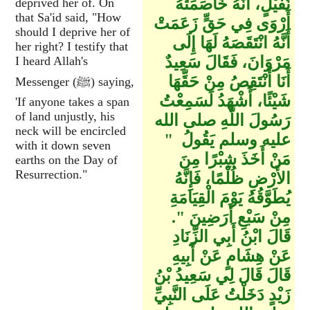
نُفَيْلٍ، أَنَّهُ خَاصَمَتْهُ
deprived her of. On
that Sa'id said, "How
أَرْوَى فِي حَقٍّ زَعَمَتْ
should I deprive her of
أَنَّهُ انْتَقَصَهُ لَهَا إِلَى
her right? I testify that
مَرْوَانَ، فَقَالَ سَعِيدٌ
I heard Allah's
أَنَا أَنْتَقِصُ مِنْ حَقِّهَا
Messenger (ﷺ) saying,
شَيْئًا، أَشْهَدُ لَسَمِعْتُ
'If anyone takes a span
of land unjustly, his
رَسُولَ اللَّهِ صلى الله
neck will be encircled
عليه وسلم يَقُولُ ‏ "‏
with it down seven
مَنْ أَخَذَ شِبْرًا مِنَ
earths on the Day of
Resurrection."
الأَرْضِ ظُلْمًا، فَإِنَّهُ
يُطَوَّقُهُ يَوْمَ الْقِيَامَةِ
مِنْ سَبْعِ أَرَضِينَ ‏"‏‏.‏
قَالَ ابْنُ أَبِي الزِّنَادِ
عَنْ هِشَامٍ عَنْ أَبِيهِ
قَالَ قَالَ لِي سَعِيدُ بْنُ
زَيْدٍ دَخَلْتُ عَلَى النَّبِيِّ