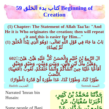
كتاب بدء الخلق 59 Beginning of
Creation
(1) Chapter: The Statement of Allah Taa'la: "And
He it is Who originates the creation; then will repeat
it and this is easier for Him..."
(1) بَابُ مَا جَاءَ فِي قَوْلِ اللَّهِ تَعَالَى: {وَهُوَ الَّذِي يَبْدَأُ الْخَلْقَ
ثُمَّ يُعِيدُهُ}
602;َالَ الرَّبِيعُ بْنُ خُثَيْمٍ وَالْحَسَنُ كُلٌّ عَلَيْهِ هَيِّنٌ. هَيْنٌ
وَهَيِّنٌ مِثْلُ لَيْنٍ وَلَيِّنٍ، وَمَيْتٍ وَمَيِّتٍ، وَضَيْقٍ وَضَيِّقٍ.
{أَفَعَيِينَا} أَفَأَعْيَا عَلَيْنَا حِينَ أَنْشَأَكُمْ وَأَنْشَأَ خَلْقَكُمْ، لُغُوبٌ
النَّصَبُ.
{أَطْوَارًا} طَوْرًا كَذَا، وَطَوْرًا كَذَا، عَدَا طَوْرَهُ أَيْ قَدْرَهُ
Sunnah السنة
Hadith الحديث
Narrated 'Imran bin
حَدَّثَنَا مُحَمَّدُ بْنُ كَثِيرٍ،
Husain:
أَخْبَرَنَا سُفْيَانُ، عَنْ
جَامِعِ بْنِ شَدَّادٍ، عَنْ
Some people of Bani