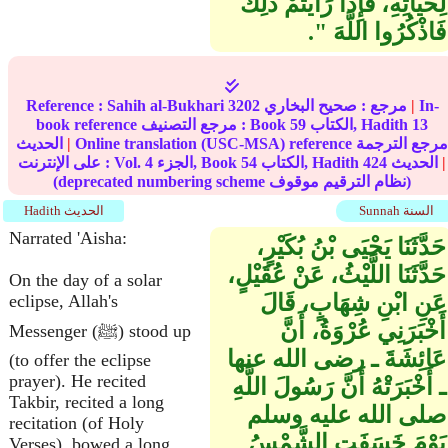
لِحَيَاتِهِ، فَإِذَا رَأَيْتُمْ ذَلِكَ
فَاذْكُرُوا اللَّهَ ‏"‏‏.‏
In-
|
مرجع :
صحيح البخاري
3202
Sahih al-Bukhari
Reference :
13
الكتاب, Hadith
59
book reference مرجع التصنيف : Book
Online translation (USC-MSA) reference مرجع الترجمة
|
الحديث
|
الحديث
424
الكتاب, Hadith
54
الجزء, Book
4
على الإنترنت : Vol.
(deprecated numbering scheme نظام الترقيم موقوف)
Sunnah السنة
Hadith الحديث
Narrated 'Aisha:
حَدَّثَنَا يَحْيَى بْنُ بُكَيْرٍ،
حَدَّثَنَا اللَّيْثُ، عَنْ عُقَيْلٍ،
On the day of a solar
عَنِ ابْنِ شِهَابٍ، قَالَ
eclipse, Allah's
أَخْبَرَنِي عُرْوَةُ، أَنَّ
Messenger (ﷺ) stood up
عَائِشَةَ ـ رضى الله عنها
(to offer the eclipse
prayer). He recited
ـ أَخْبَرَتْهُ أَنَّ رَسُولَ اللَّهِ
Takbir, recited a long
صلى الله عليه وسلم
recitation (of Holy
يَوْمَ خَسَفَتِ الشَّمْسُ
Verses), bowed a long