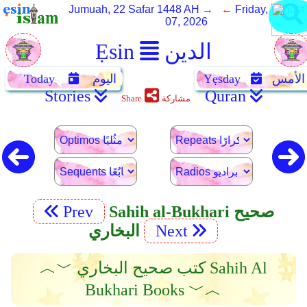
Jumuah, 22 Safar 1448 AH
→ ←
Friday, August
07, 2026
الدين
Ẹsin
الأمس
Yẹsday
اليوم
Today
Stories
Quran
مشاركة
Share
Sahih al-Bukhari صحيح
Prev
Next
البخاري
︿﹀ كتب صحيح البخاري Sahih Al
Bukhari Books ﹀︿