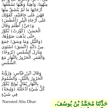
مِنْهُمَا، وَاهِيَةٌ وَهْيُهَا تَشَقُّقُهَا.
أَرْجَائِهَا مَا لَمْ يَنْشَقَّ مِنْهَا
فَهْيَ عَلَى حَافَتَيْهِ، كَقَوْلِكَ
عَلَى أَرْجَاءِ الْبِئْرِ {أَغْطَشَ}
وَ{جَنَّ} أَظْلَمَ وَقَالَ
الْحَسَنُ: {كُوِّرَتْ} تُكَوَّرُ
حَتَّى يَذْهَبَ ضَوْؤُهَا،
{وَاللَّيْلِ وَمَا وَسَقَ} جَمَعَ
مِنْ دَابَّةٍ {اتَّسَقَ} اسْتَوَى.
{بُرُوجًا} مَنَازِلَ الشَّمْسِ
وَالْقَمَرِ. الْحَرُورُ بِالنَّهَارِ مَعَ
الشَّمْسِ.
وَقَالَ ابْنُ عَبَّاسٍ: وَرُؤْبَةُ
الْحَرُورُ بِاللَّيْلِ، وَالسَّمُومُ
بِالنَّهَارِ يُقَالُ يُولِجُ يُكَوِّرُ.
{وَلِيجَةً} كُلُّ شَيْءٍ أَدْخَلْتُهُ
فِي شَيْءٍ
Narrated Abu Dhar:
حَدَّثَنَا مُحَمَّدُ بْنُ يُوسُفَ،