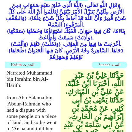
وَقَوْلِ اللَّهِ تَعَالَى: {اللَّهُ الَّذِي خَلَقَ سَبْعَ سَمَوَاتٍ وَمِنَ
الأَرْضِ مِثْلَهُنَّ يَتَنَزَّلُ الأَمْرُ بَيْنَهُنَّ لِتَعْلَمُوا أَنَّ اللَّهَ عَلَى كُلِّ
شَيْءٍ قَدِيرٌ وَأَنَّ اللَّهَ قَدْ أَحَاطَ بِكُلِّ شَيْءٍ عِلْمًا}، {وَالسَّقْفِ
الْمَرْفُوعِ} السَّمَاءُ.
{سَمْكَهَا} بِنَاءَهَا، كَانَ فِيهَا حَيَوَانٌ. الْحُبُكُ اسْتِوَاؤُهَا وَحُسْنُهَا
{وَأَذِنَتْ} سَمِعَتْ وَأَطَاعَتْ.
{وَأَلْقَتْ} أَخْرَجَتْ مَا فِيهَا مِنَ الْمَوْتَى، {وَتَخَلَّتْ} عَنْهُمْ.
{طَحَاهَا} دَحَاهَا. السَّاهِرَةُ وَجْهُ الأَرْضِ، كَانَ فِيهَا الْحَيَوَانُ
نَوْمُهُمْ وَسَهَرُهُمْ
Sunnah السنة
Hadith الحديث
Narrated Muhammad
حَدَّثَنَا عَلِيُّ بْنُ عَبْدِ
bin Ibrahim bin Al-
اللَّهِ، أَخْبَرَنَا ابْنُ عُلَيَّةَ،
Harith:
عَنْ عَلِيِّ بْنِ الْمُبَارَكِ،
from Abu Salama bin
حَدَّثَنَا يَحْيَى بْنُ أَبِي
'Abdur-Rahman who
كَثِيرٍ، عَنْ مُحَمَّدِ بْنِ
had a dispute with
إِبْرَاهِيمَ بْنِ الْحَارِثِ،
some people on a piece
of land, and so he went
عَنْ أَبِي سَلَمَةَ بْنِ عَبْدِ
to 'Aisha and told her