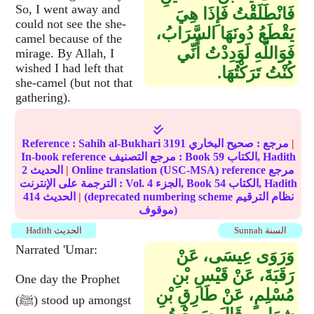
So, I went away and
فَانْطَلَقْتُ فَإِذَا هِيَ
could not see the she-
يَقْطَعُ دُونَهَا السَّرَابُ،
camel because of the
فَوَاللَّهِ لَوَدِدْتُ أَنِّي
mirage. By Allah, I
wished I had left that
كُنْتُ تَرَكْتُهَا‏.‏
she-camel (but not that
gathering).
|
مرجع :
صحيح البخاري
3191
Sahih al-Bukhari
Reference :
الكتاب, Hadith
59
In-book reference مرجع التصنيف : Book
Online translation (USC-MSA) reference مرجع
|
الحديث
2
الكتاب, Hadith
54
الجزء, Book
4
الترجمة على الإنترنت : Vol.
(deprecated numbering scheme نظام الترقيم
|
الحديث
414
موقوف)
Sunnah السنة
Hadith الحديث
Narrated 'Umar:
وَرَوَى عِيسَى، عَنْ
رَقَبَةَ، عَنْ قَيْسِ بْنِ
One day the Prophet
مُسْلِمٍ، عَنْ طَارِقِ بْنِ
(ﷺ) stood up amongst